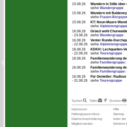
15.08.26
Wandern in Stille über 
siehe
Wandergruppe
15.08.26
Wandern mit Baldeney
siehe
Frauen-Bergspo
15.08.26
KT: Neun-Maare-Wand
siehe
Alpinistengrupp
16.08.26
Grüezi wohl Churwald
- 23.08.26
siehe
Wandergruppe
16.08.26
Venter Runde-Durchque
- 22.08.26
siehe
Alpinistengrupp
16.08.26
KDKH: Lechquellen-Ver
- 22.08.26
siehe
Tourengruppe
16.08.26
Familienwanderung de
siehe
Familiengruppe: 
16.08.26
Familienwanderung de
siehe
Familiengruppe:
16.08.26
Für Genießer: Radtou
- 31.08.26
siehe
Tourengruppe
Suchen
Teilen
Drucken
Impressum
Hilfe
Haftungsausschluss
Sitemap
Datenschutzerklärung
Index der
Mitglied werden
Sektions-