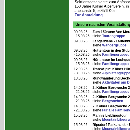
Sektionsgeschichte zum Anfass
150 Jahre Kölner Alpenverein, in
Jabachstr. 8, 50676 Köln.
Zur Anmeldung
.
Unsere nächsten Veranstaltun
09.08.26
Zum 150sten: Von Mer
- 15.08.26
siehe
Tourengruppe
09.08.26
Langerwehe - Laufenb
siehe
Wandergruppe
09.08.26
Hüttentour in den Stub
- 15.08.26
siehe
Familiengruppe:
09.08.26
Hüttentour im Lechque
- 15.08.26
siehe
Familiengruppe: D
12.08.26
TransAlpin: Kölner Hüt
- 31.08.26
siehe
Alpinistengrupp
13.08.26
Rundwanderung Bech
siehe
Aktivitäten am 
14.08.26
2. Kölner Bergwoche 
- 21.08.26
siehe
Familiengruppe: D
14.08.26
2. Kölner Bergwoche 
- 21.08.26
siehe
Bergwochen
14.08.26
2. Kölner Bergwoche 
- 21.08.26
siehe
Für alle Familie
15.08.26
Mannis Lieblingstour
siehe
Mountainbikegr
15.08.26
Ripsdorf Toskana der E
siehe
Mountainbikegr