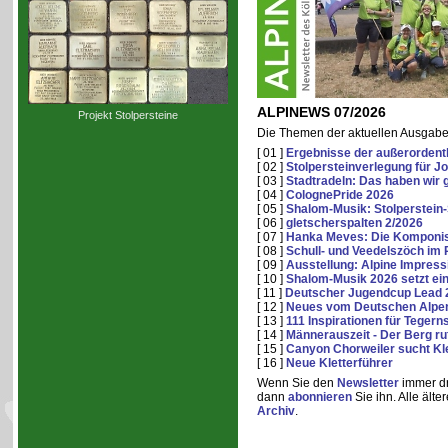
ALPINEWS 07/2026
Projekt Stolpersteine
Die Themen der aktuellen Ausgabe
[ 01 ]
Ergebnisse der außerordent
[ 02 ]
Stolpersteinverlegung für 
[ 03 ]
Stadtradeln: Das haben wir 
[ 04 ]
ColognePride 2026
[ 05 ]
Shalom-Musik: Stolperstein
[ 06 ]
gletscherspalten 2/2026
[ 07 ]
Hanka Meves: Die Komponis
[ 08 ]
Schull- und Veedelszöch im
[ 09 ]
Ausstellung: Alpine Impress
[ 10 ]
Shalom-Musik 2026 setzt ein
[ 11 ]
Deutscher Jugendcup Lead 
[ 12 ]
Neues vom Deutschen Alpe
[ 13 ]
111 Inspirationen für Tegern
[ 14 ]
Männerauszeit - Der Berg ru
[ 15 ]
Canyon Chorweiler sucht Kle
[ 16 ]
Neue Kletterführer
Wenn Sie den
Newsletter
immer dr
dann
abonnieren
Sie ihn. Alle ält
Archiv
.