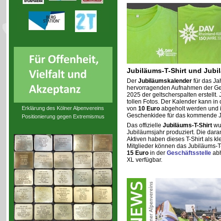
Jubiläums-T-Shirt und Jubi
Der
Jubiläumskalender
für das Ja
hervorragenden Aufnahmen der Ge
2025 der geltscherspalten erstellt.
tollen Fotos. Der Kalender kann in
Erklärung des Kölner Alpenvereins
von
10 Euro
abgeholt werden und i
Geschenkidee für das kommende J
Positionierung gegen Extremismus
Das offizielle
Jubiläums-T-Shirt
wur
Jubiläumsjahr produziert. Die dara
Aktiven haben dieses T-Shirt als k
Mitglieder können das Jubiläums-T
15 Euro
in der
Geschäftsstelle
abh
XL verfügbar.