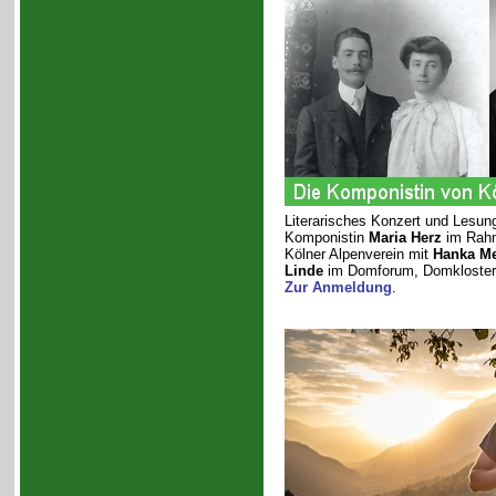
Literarisches Konzert und Lesung
Komponistin
Maria Herz
im Rahm
Kölner Alpenverein mit
Hanka Me
Linde
im Domforum, Domkloster 
Zur Anmeldung
.