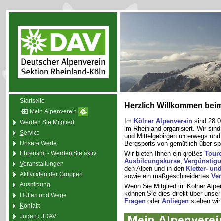
Startseite
Herzlich Willkommen beim
Mein Alpenverein
Im
Kölner Alpenverein
sind 28.0
Werden Sie
M
itglied
im Rheinland organisiert. Wir sin
S
ervice
und Mittelgebirgen unterwegs und 
Bergsports von gemütlich über spo
Unsere
W
erte
Wir bieten Ihnen ein großes
Tour
Eh
r
enamt - Werden Sie aktiv
Ausbildungskurse
,
Vergünstig
V
eranstaltungen
den Alpen und in den
Kletter- un
Aktivitäten der
G
ruppen
sowie ein maßgeschneidertes
Ver
A
usbildung
Wenn Sie Mitglied im Kölner Alp
können Sie dies direkt über unse
H
ütten und Wege
Fragen
oder
Anliegen
stehen wir
K
ontakt
Jugend JDAV