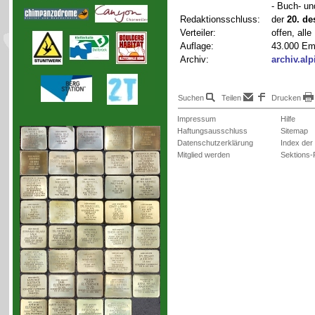
- Buch- un
Redaktionsschluss:
der
20. d
Verteiler:
offen, all
Auflage:
43.000 Em
Archiv:
archiv.al
Suchen
Teilen
Drucken
Impressum
Hilfe
Haftungsausschluss
Sitemap
Datenschutzerklärung
Index der
Mitglied werden
Sektions-