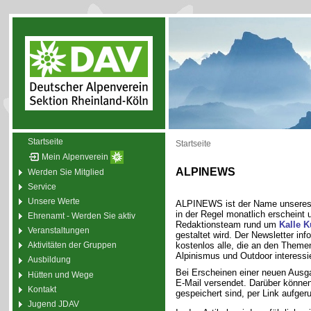
Startseite
Startseite
Mein Alpenverein
ALPINEWS
Werden Sie Mitglied
Service
Unsere Werte
ALPINEWS ist der Name unsere
in der Regel monatlich erscheint
Ehrenamt - Werden Sie aktiv
Redaktionsteam rund um
Kalle 
Veranstaltungen
gestaltet wird. Der Newsletter inf
kostenlos alle, die an den Theme
Aktivitäten der Gruppen
Alpinismus und Outdoor interessie
Ausbildung
Bei Erscheinen einer neuen Ausg
Hütten und Wege
E-Mail versendet. Darüber können 
Kontakt
gespeichert sind, per Link aufger
Jugend JDAV