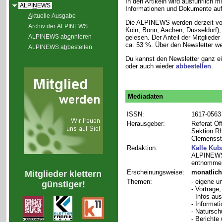
In den Artikeln wird ausführlich m
ALPI
N
EWS
Informationen und Dokumente auf
A
ktuelle Ausgabe
Die ALPINEWS werden derzeit v
Ar
c
hiv der ALPINEWS
Köln, Bonn, Aachen, Düsseldorf)
ALPINEWS ab
o
nnieren
gelesen. Der Anteil der Mitgliede
ca. 53 %. Über den Newsletter wer
ALPINEWS a
b
bestellen
Du kannst den Newsletter ganz e
oder auch wieder
abbestellen
.
Mediadaten
ISSN:
1617-0563
Herausgeber:
Referat Öf
Sektion Rh
Clemensstr
Redaktion:
Kalle Kub
ALPINEWS 
entnommen
Erscheinungsweise:
monatlich
Mitglieder klettern
Themen:
- eigene u
günstiger!
- Vorträge
- Infos au
- Informat
- Natursch
- Bericht