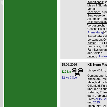
Konditionell:
se
bis zu 7 Stund
Vorteil
Technisch:
Alpi
Bergwege der 
Allgemein:
Team
Teilnehmerzah
Vorbesprechu
Geschäftsstelle
Anmeldung
Anmeldebestät
Leistungen
: O
Kosten
: 12 x H
Frühstück, Uml
Fahrtkosten un
der Sektion.
Leitung
:
Andre
15.08.2026
KT: Neun-Ma
Länge: 40 km, 
112 km
Gemündener Ma
22 kg CO
e
2
Kirche am Tot
Maar, Natursch
Gillenfeld, Pu
über die Alf z
Hetsche, Ruine
dann grob entl
Fotos
2015
,
2
und
2025
.
Treffpunkt
: Bei