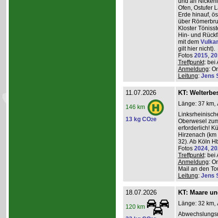
und an Nickeni
Ofen, Ostufer 
Erde hinauf, ö
über Römerbru
Kloster Töniss
Hin- und Rückf
mit dem
Vulka
gilt hier nicht).
Fotos
2015
,
20
Treffpunkt
: be
Anmeldung
: O
Leitung
:
Jens 
11.07.2026
KT: Welterbe
Länge: 37 km, 
146 km
Linksrheinisch
13 kg CO
e
2
Oberwesel zum 
erforderlich! 
Hirzenach (km 
32). Ab Köln Hb
Fotos
2024
,
20
Treffpunkt
: be
Anmeldung
: O
Mail an den Tou
Leitung
:
Jens 
18.07.2026
KT: Maare u
Länge: 32 km, 
120 km
Abwechslungsr