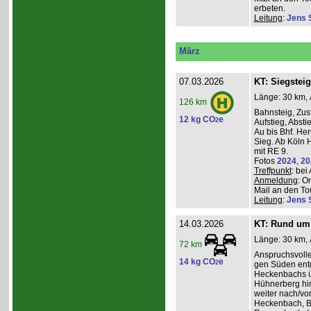
erbeten.
Leitung
:
Jens 
März
07.03.2026
KT: Siegsteig
Länge: 30 km, 
126 km
Bahnsteig, Zust
12 kg CO
e
2
Aufstieg, Absti
Au bis Bhf. He
Sieg. Ab Köln H
mit RE 9.
Fotos
2024
,
20
Treffpunkt
: be
Anmeldung
: O
Mail an den Tou
Leitung
:
Jens 
14.03.2026
KT: Rund um 
Länge: 30 km, 
72 km
Anspruchsvoll
14 kg CO
e
2
gen Süden entg
Heckenbachs ü
Hühnerberg hi
weiter nach/vor
Heckenbach, B