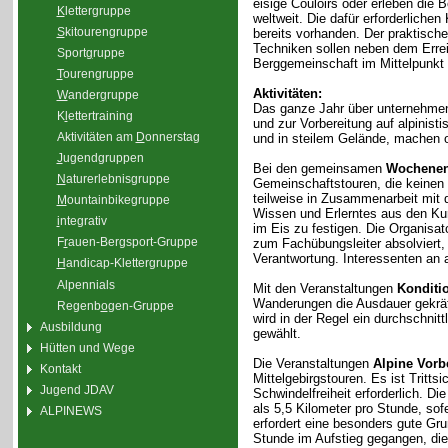
eisige Couloirs oder erleben die 
K
lettergruppe
weltweit. Die dafür erforderliche
S
kitourengruppe
bereits vorhanden. Der praktisc
Techniken sollen neben dem Erre
Sport
g
ruppe
Berggemeinschaft im Mittelpunkt 
T
ourengruppe
Aktivitäten:
W
andergruppe
Das ganze Jahr über unternehmen
K
l
ettertraining
und zur Vorbereitung auf alpinis
Aktivitäten am
D
onnerstag
und in steilem Gelände, machen 
J
ugendgruppen
Bei den gemeinsamen
Wochenen
N
aturerlebnisgruppe
Gemeinschaftstouren, die keinen
teilweise in Zusammenarbeit mit 
M
ountainbikegruppe
Wissen und Erlerntes aus den Kur
i
ntegrativ
im Eis zu festigen. Die Organisa
F
r
auen-Bergsport-Gruppe
zum Fachübungsleiter absolviert,
Verantwortung. Interessenten an a
H
andicap-Klettergruppe
Alpennials
Mit den Veranstaltungen
Konditi
Wanderungen die Ausdauer gekräfti
Regenb
o
gen-Gruppe
wird in der Regel ein durchschnit
Ausbildung
gewählt.
Hütten und Wege
Die Veranstaltungen
Alpine Vorb
Kontakt
Mittelgebirgstouren. Es ist Tritt
Jugend JDAV
Schwindelfreiheit erforderlich. D
als 5,5 Kilometer pro Stunde, sof
ALPINEWS
erfordert eine besonders gute Gr
Stunde im Aufstieg gegangen, di