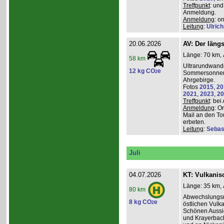
Treffpunkt
: und
Anmeldung.
Anmeldung
: o
Leitung
:
Ulrich
20.06.2026
AV: Der längs
Länge: 70 km, 
58 km
Ultrarundwand
12 kg CO
e
2
Sommersonnen
Ahrgebirge.
Fotos
2015
,
20
2021
,
2023
,
20
Treffpunkt
: bei
Anmeldung
: O
Mail an den To
erbeten.
Leitung
:
Sebas
Juli
04.07.2026
KT: Vulkanisc
Länge: 35 km, 
80 km
Abwechslungsr
8 kg CO
e
2
östlichen Vulka
Schönen Aussic
und Krayerbac