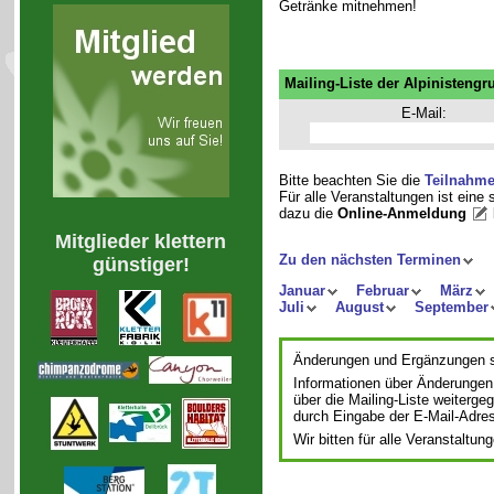
Getränke mitnehmen!
Mailing-Liste der Alpinistengr
E-Mail:
Bitte beachten Sie die
Teilnahm
Für alle Veranstaltungen ist eine
dazu die
Online-Anmeldung
Mitglieder klettern
Zu den nächsten Terminen
günstiger!
Januar
Februar
März
Juli
August
September
Änderungen und Ergänzungen si
Informationen über Änderungen
über die Mailing-Liste weiterge
durch Eingabe der E-Mail-Adre
Wir bitten für alle Veranstalt