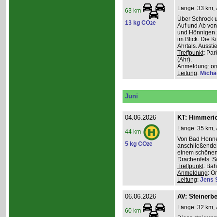
Länge: 33 km, 
63 km
Über Schrock u
13 kg CO
e
2
Auf und Ab von
und Hönnigen z
im Blick: Die 
Ahrtals. Aussti
Treffpunkt
: Pa
(Ahr).
Anmeldung
: o
Leitung
:
Micha
Juni
04.06.2026
KT: Himmeri
Länge: 35 km, 
44 km
Von Bad Honne
5 kg CO
e
2
anschließenden
einem schönen
Drachenfels. S
Treffpunkt
: Ba
Anmeldung
: O
Leitung
:
Jens 
06.06.2026
AV: Steinerb
Länge: 32 km, 
60 km