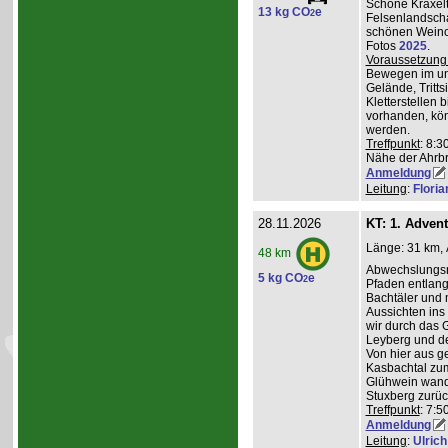
Schöne Kraxelt
13 kg CO
e
2
Felsenlandscha
schönen Weinor
Fotos
2025
.
Voraussetzung
Bewegen im un
Gelände, Tritts
Kletterstellen 
vorhanden, kö
werden.
Treffpunkt
: 8:3
Nähe der Ahrb
Anmeldung
Leitung
:
Flori
28.11.2026
KT: 1. Adven
Länge: 31 km, 
48 km
Abwechslungsre
5 kg CO
e
2
Pfaden entlang 
Bachtäler und m
Aussichten ins
wir durch das 
Leyberg und d
Von hier aus g
Kasbachtal zum
Glühwein wande
Stuxberg zurüc
Treffpunkt
: 7:
Anmeldung
Leitung
:
Ulrich