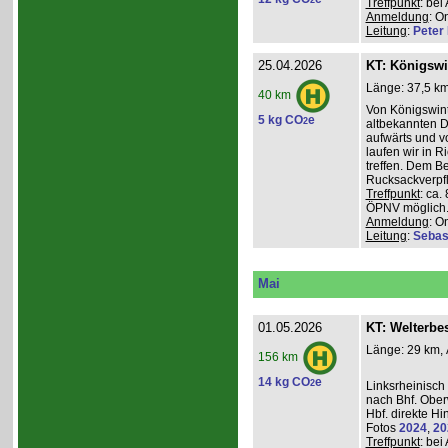
2
Treffpunkt
: be
Anmeldung
: O
Leitung
:
Peter I
25.04.2026
KT: Königswi
Länge: 37,5 km
40 km
Von Königswint
5 kg CO
e
2
altbekannten D
aufwärts und v
laufen wir in R
treffen. Dem B
Rucksackverpfl
Treffpunkt
: ca.
ÖPNV möglich. 
Anmeldung
: O
Leitung
:
Sebas
Mai
01.05.2026
KT: Welterbe
Länge: 29 km, 
156 km
14 kg CO
e
2
Linksrheinisch
nach Bhf. Obe
Hbf. direkte Hi
Fotos
2024
,
20
Treffpunkt
: be