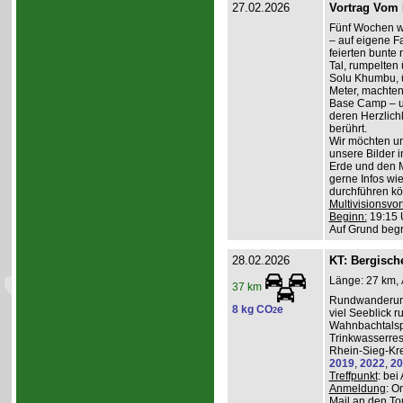
27.02.2026
Vortrag Vom 
Fünf Wochen w
– auf eigene Fa
feierten bunte
Tal, rumpelten 
Solu Khumbu, ü
Meter, machten
Base Camp – 
deren Herzlichk
berührt.
Wir möchten un
unsere Bilder 
Erde und den M
gerne Infos wi
durchführen kö
Multivisionsvor
Beginn:
19:15 
Auf Grund beg
28.02.2026
KT: Bergische
Länge: 27 km, 
37 km
Rundwanderung
8 kg CO
e
2
viel Seeblick r
Wahnbachtalsp
Trinkwasserres
Rhein-Sieg-Kre
2019
,
2022
,
20
Treffpunkt
: be
Anmeldung
: O
Mail an den To