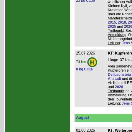
23 kg CO
e
2
westlichen Vulk
Kleinen Kyll, 
Kratersee Win
über die Rober
Manderscheider
2015
,
2018
,
20
2025
und
202
Treffpunkt
: Be
Anmeldung
: O
Mitfahrangebot
Leitung
:
Jens 
25.07.2026
KT: Kupferdr
Länge: 37 km, 
74 km
Vom Baldeneys
8 kg CO
e
2
Kupferdreh ei
Deilbachsteig
Altstadt
und d
Ab Köln mit RE,
und
2026
.
Treffpunkt
: be
Anmeldung
: O
den Tourenleite
Leitung
:
Jens 
August
01.08.2026
KT: Welterbe