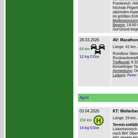
Frankreich. Hö
höchste Pilgerb
alpinisten Asp
im größten Ent
Multivisionsvor
Beginn:
19:00 
Auf Grund beg
28.03.2026
AV: Maratho
Länge: 42 km, 
60 km
Rundtour Stein
12 kg CO
e
2
Rucksackverpf
Treffpunkt
: 8:3
Kesselinger Tal
Anmeldung
: O
Leitung
:
Peter I
April
03.04.2026
KT: Welterbe
Länge: 29 km, 
156 km
Termin entfällt
14 kg CO
e
2
Linksrheinisch
nach Bhf. Obe
Hbf. direkte Hi