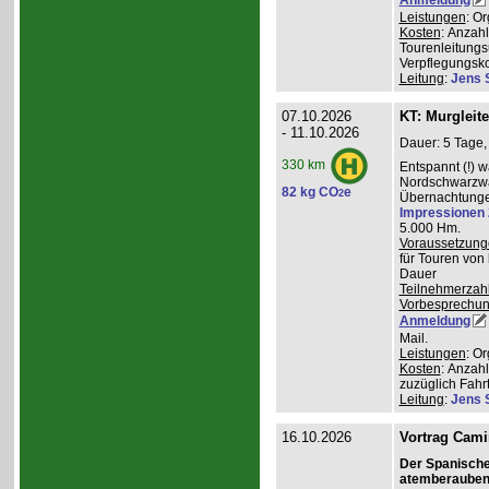
Leistungen
: O
Kosten
: Anzah
Tourenleitungs
Verpflegungsk
Leitung
:
Jens 
07.10.2026
KT: Murgleit
- 11.10.2026
Dauer: 5 Tage,
330 km
Entspannt (!) 
Nordschwarzwal
82 kg CO
e
2
Übernachtungen
Impressionen
5.000 Hm.
Voraussetzung
für Touren von
Dauer
Teilnehmerzah
Vorbesprechu
Anmeldung
Mail.
Leistungen
: O
Kosten
: Anzah
zuzüglich Fahr
Leitung
:
Jens 
16.10.2026
Vortrag Cami
Der Spanisch
atemberauben