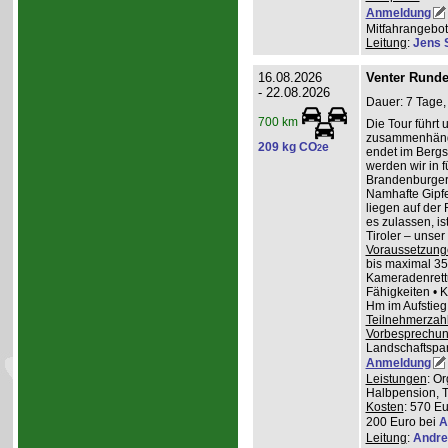
Anmeldung
Mitfahrangebot
Leitung
:
Jens 
16.08.2026
Venter Runde
- 22.08.2026
Dauer: 7 Tage,
700 km
Die Tour führt 
zusammenhänge
209 kg CO
e
2
endet im Bergs
werden wir in 
Brandenburger
Namhafte Gipfel
liegen auf der
es zulassen, is
Tiroler – unser 
Voraussetzung
bis maximal 35
Kameradenrettu
Fähigkeiten • 
Hm im Aufstieg
Teilnehmerzah
Vorbesprechu
Landschaftspa
Anmeldung
Leistungen
: O
Halbpension, T
Kosten
: 570 Eu
200 Euro bei
A
Leitung
:
Andre