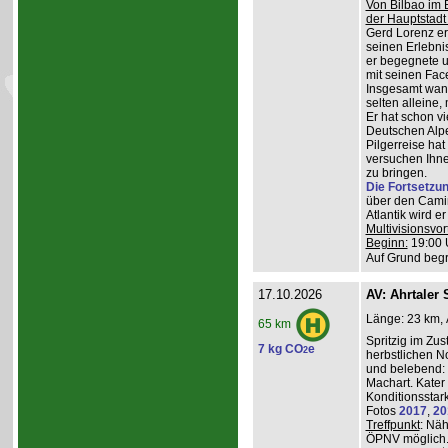
Von Bilbao im 
der Hauptstadt
Gerd Lorenz erz
seinen Erlebn
er begegnete u
mit seinen Face
Insgesamt wande
selten alleine,
Er hat schon vi
Deutschen Alpe
Pilgerreise ha
versuchen Ihne
zu bringen.
Die Fortsetzu
über den Camin
Atlantik wird e
Multivisionsvor
Beginn:
19:00 
Auf Grund begr
17.10.2026
AV: Ahrtaler 
Länge: 23 km, 
65 km
Spritzig im Zus
7 kg CO
e
2
herbstlichen N
und belebend:
Machart. Kater 
Konditionsstar
Fotos
2017
,
20
Treffpunkt
: Nä
ÖPNV möglich