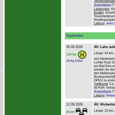
Teilnehmerzah
Anmeldung
Leistungen
: O
Kosten
: Anzah
Tourenleiterum
Verpflegungsk
Leitung
:
Jens 
September
05.09.2026
AV: Lahn auf
Länge: 43 km, 
106 km
Von Niederlahn
10 kg CO
e
2
Lichter Kopf. 
um Bad Ems we
werden wir den
den Malbergsko
Rucksackverpfl
ÖPNV zu errei
Treffpunkt
: Ca
ab Köln. Genau
Anmeldung
Leitung
:
Sebas
12.09.2026
AV: Ahrbeitst
Länge: 32 km, 
66 km