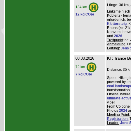
Länge: 36 km, 
134 km
Linksrheinisch
12 kg CO
e
2
Koblenz - ferna
erforderlich, 
Klettersteig
. 
Rhens (km 21/ 
Nahverkehrsve
und
2026
.
Treffpunkt
: be
Anmeldung
: O
Leitung
:
Jens 
08.08.2026
KT: Trance Be
72 km
Distance: 35 k
7 kg CO
e
2
Speed Hiking i
powered by ene
coal landscap
transformation
Fitness, nature
ultimate activ
vibe!
From Cologne ma
Photos
2024
a
Meeting Point:
Registration:
T
Leader:
Jens 