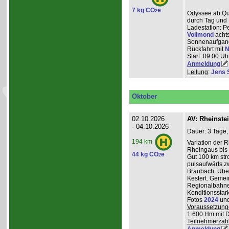
7 kg CO
e
2
Odyssee ab Que
durch Tag und 
Ladestation: P
Vollmond
achts
Sonnenaufgang
Rückfahrt mit
N
Start: 09.00 Uhr
Anmeldung
Leitung
:
Jens 
Oktober
02.10.2026
AV: Rheinste
- 04.10.2026
Dauer: 3 Tage,
194 km
Variation der 
Rheingaus bis 
44 kg CO
e
2
Gut 100 km st
pulsaufwärts 
Braubach. Übe
Kestert. Gemei
Regionalbahnen
Konditionsstar
Fotos
2024
un
Voraussetzung
1.600 Hm mit 
Teilnehmerzah
Anmeldung