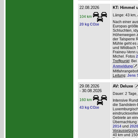
22.08.2026
KT: Himmel u
Länge: 43 km, 
104 km
Nach einer au
20 kg CO
e
2
Europas größt
Schluchten, idy
Höhenwegen zu
der Talsperre R
Mühle geht es 
und Wildbach T
Fraineu-Venn u
Michel. Fotos
2
Treffpunkt
: Bei
Anmeldung
Mitfahrangebot
Leitung
:
Jens 
29.08.2026
AV: Deluxe
- 30.08.2026
Dauer: 2 Tage,
160 km
Intensive Run
die Sandstein-
43 kg CO
e
2
Luxemburgisch
eindrucksvolle
Gebiete an ei
Übernachtung i
2014
und
202
Voraussetzung
40 km und 150