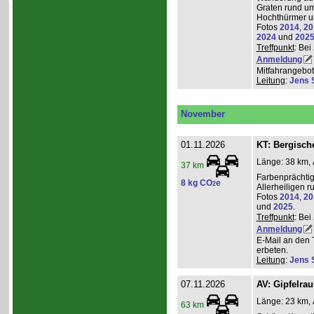
Graten rund um
Hochthürmer u
Fotos
2014
,
20
2024
und
202
Treffpunkt
: Bei
Anmeldung
Mitfahrangebot
Leitung
:
Jens 
November
01.11.2026
KT: Bergische
Länge: 38 km, 
37 km
Farbenprächti
8 kg CO
e
2
Allerheiligen 
Fotos
2014
,
20
und
2025
.
Treffpunkt
: Bei
Anmeldung
E-Mail an den 
erbeten.
Leitung
:
Jens 
07.11.2026
AV: Gipfelra
Länge: 23 km, 
63 km