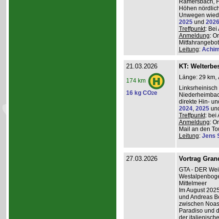
Ramersbach, H
Höhen nördlich
Unwegen wiede
2025
und
202
Treffpunkt
: Be
Anmeldung
: O
Mitfahrangebot
Leitung
:
Achim
21.03.2026
KT: Welterbe
Länge: 29 km, 
174 km
Linksrheinisch
16 kg CO
e
2
Niederheimba
direkte Hin- un
2024
,
2025
un
Treffpunkt
: be
Anmeldung
: O
Mail an den Tou
Leitung
:
Jens 
27.03.2026
Vortrag Grand
GTA - DER Wei
Westalpenboge
Mittelmeer
Im August 2025
und Andreas B
zwischen Noas
Paradiso und d
der italienisc