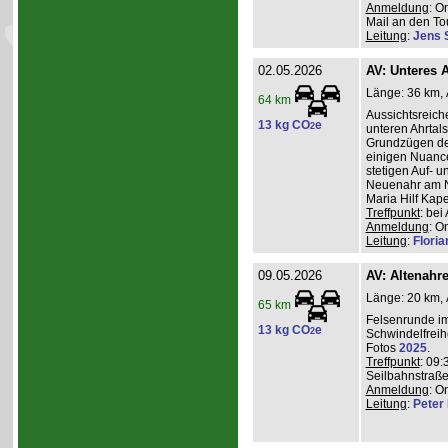
Anmeldung
: O
Mail an den Tou
Leitung
:
Jens 
02.05.2026
AV: Unteres A
Länge: 36 km, A
64 km
Aussichtsreic
13 kg CO
e
2
unteren Ahrtal
Grundzügen de
einigen Nuanc
stetigen Auf- 
Neuenahr am N
Maria Hilf Kap
Treffpunkt
: be
Anmeldung
: O
Leitung
:
Flori
09.05.2026
AV: Altenahr
Länge: 20 km, 
65 km
Felsenrunde im
13 kg CO
e
2
Schwindelfreih
Fotos
2025
.
Treffpunkt
: 09:
Seilbahnstraße
Anmeldung
: O
Leitung
:
Peter I