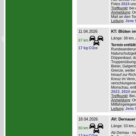
Fotos
2024
un
Treffpunkt
: be
Anmeldung
: O
Mail an den Tou
Leitung
:
Jens 
11.04.2026
KT: Blüten i
Länge: 38 km, 
87 km
Termin entfäll
17 kg CO
e
2
Rundwanderung
Naturschutzgeb
Döppeskaul, da
Truppenübungs
Bielei, Galgen
Grenze, weiter 
hinauf zur Ric
Kreuz im Venn,
verschlungenen
Monschau, entl
2023
,
2024
un
Treffpunkt
: Be
Anmeldung
: O
Mitfahrgelegenh
Leitung
:
Jens 
18.04.2026
AV: Dernauer
Länge: 33 km, 
60 km
Ab Dernau - nu
12 kg CO
e