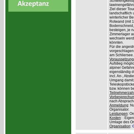
Schwierigkeit
lawinengefähr
Ziel dieser To
landschaftlich 
winterlicher B
Rotwand (mit 1.
Bodenschneid, 
besteigen, je n
Zimmerlager auf
wechseln werde
könnten.
Für die angest
vorgeschlagen 
am Schliersee.
Voraussetzung
Aufstieg mögli
alpiner Gefahr
eigenständig 
incl. An-, Abs
Umgang damit.
Teleskopstöcke
bzw. können be
Teilnehmerzah
Vorbesprechu
nach Absprach
Anmeldung
: N
Organisator.
Leistungen
: O
Kosten
: : Eige
Umlage des Org
Organisation
:
G