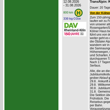
12.08.2026
TransAlpin: K
- 31.08.2026
Dauer: 20 Tage
800 km
Von der Kölner
Zum 150-jährig
330 kg CO
e
2
laufen wir zu F
von unserer al
Rosengarten/S
Kölner Haus be
führt uns von d
weiter geht es
die Ötztaler A
wandern wir in
die Samnaungru
Höhenwegen, ü
und Scharten, 
durchqueren Tä
Nach 17 Tagen,
Serfaus.
Alle, die an di
Jubiläumsfesti
grober Ablauf g
29.8. Ankunft 
29.8. Willkom
30.8. Jubiläum
31.8. Gemeins
Die Sektion üb
Frühstück. Die 
Reisebus gegen
per Bahn.
Voraussetzung