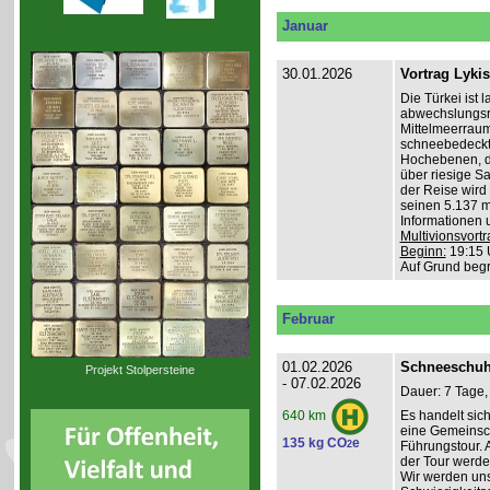
Januar
30.01.2026
Vortrag Lyki
Die Türkei ist 
abwechslungsr
Mittelmeerraum
schneebedeckte
Hochebenen, du
über riesige S
der Reise wird 
seinen 5.137 m 
Informationen 
Multivionsvortr
Beginn:
19:15 
Auf Grund beg
Februar
01.02.2026
Schneeschuh
Projekt Stolpersteine
- 07.02.2026
Dauer: 7 Tage,
Es handelt sic
640 km
eine Gemeinsch
135 kg CO
e
2
Führungstour. 
der Tour werde
Wir werden un