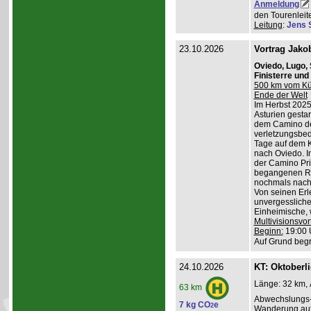
Anmeldung
den Tourenleite
Leitung
:
Jens 
23.10.2026
Vortrag Jako
Oviedo, Lugo,
Finisterre un
500 km vom Küs
Ende der Welt
Im Herbst 2025
Asturien gestart
dem Camino de
verletzungsbed
Tage auf dem K
nach Oviedo. I
der Camino Pri
begangenen Ro
nochmals nach 
Von seinen Erl
unvergessliche
Einheimische, w
Multivisionsvor
Beginn:
19:00 
Auf Grund begr
24.10.2026
KT: Oktoberl
Länge: 32 km, 
63 km
Abwechslungs-
7 kg CO
e
2
Wanderung au