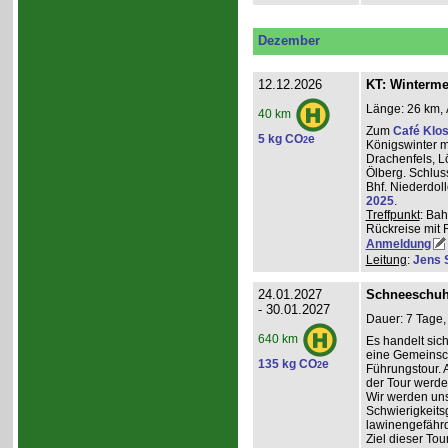
Dezember
12.12.2026
KT: Winterm
Länge: 26 km, 
40 km
Zum
Café Klos
5 kg CO
e
2
Königswinter m
Drachenfels, 
Ölberg. Schlus
Bhf. Niederdol
2025
.
Treffpunkt
: Bah
Rückreise mit 
Anmeldung
Leitung
:
Jens 
24.01.2027
Schneeschuh
- 30.01.2027
Dauer: 7 Tage,
640 km
Es handelt sic
eine Gemeinsch
135 kg CO
e
2
Führungstour. 
der Tour werde
Wir werden un
Schwierigkeit
lawinengefähr
Ziel dieser To