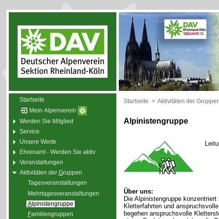
Startseite
Startseite
>
Aktivitäten der Gruppe
Mein Alpenverein
Alpinistengruppe
Werden Sie Mitglied
Service
Unsere Werte
Leit
Ehrenamt - Werden Sie aktiv
Veranstaltungen
Aktivitäten der
G
ruppen
Tagesveranstaltungen
Über uns:
Mehrtagesveranstaltungen
Die Alpinistengruppe konzentriert
A
lpinistengruppe
Kletterfahrten und anspruchsvol
begehen anspruchsvolle Kletterste
F
amiliengruppen