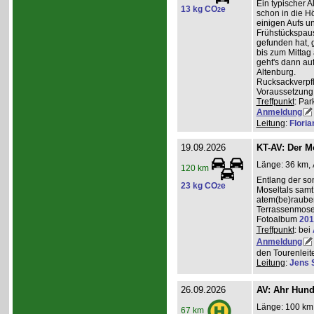
Ein typischer A
13 kg CO
e
2
schon in die H
einigen Aufs u
Frühstückspaus
gefunden hat, g
bis zum Mittag
geht's dann a
Altenburg.
Rucksackverpf
Voraussetzung: 
Treffpunkt
: Par
Anmeldung
Leitung
:
Flori
19.09.2026
KT-AV: Der M
Länge: 36 km, 
120 km
Entlang der s
23 kg CO
e
2
Moseltals samt 
atem(be)raube
Terrassenmose
Fotoalbum
201
Treffpunkt
: bei
Anmeldung
den Tourenleite
Leitung
:
Jens 
26.09.2026
AV: Ahr Hund
Länge: 100 km,
67 km