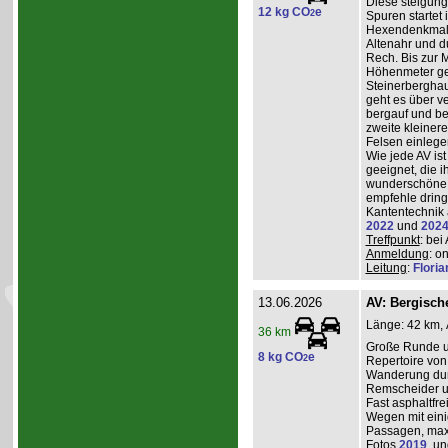
Diese steigun
12 kg CO
e
2
Spuren startet 
Hexendenkmal ü
Altenahr und d
Rech. Bis zur 
Höhenmeter g
Steinerberghau
geht es über v
bergauf und ber
zweite kleiner
Felsen einlege
Wie jede AV ist
geeignet, die 
wunderschöne A
empfehle dring
Kantentechnik 
2022
und
202
Treffpunkt
: bei
Anmeldung
: o
Leitung
:
Flori
13.06.2026
AV: Bergisc
Länge: 42 km, 
36 km
Große Runde u
8 kg CO
e
2
Repertoire von
Wanderung durc
Remscheider u
Fast asphaltfre
Wegen mit eini
Passagen, max
Fotos
2019
, u