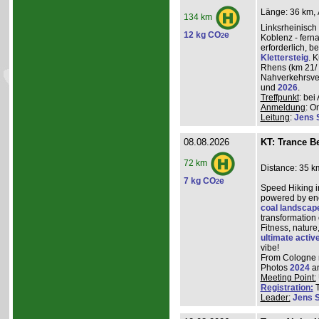
Länge: 36 km, 
134 km
Linksrheinisch
12 kg CO
e
2
Koblenz - ferna
erforderlich, 
Klettersteig
. 
Rhens (km 21/ 
Nahverkehrsve
und
2026
.
Treffpunkt
: be
Anmeldung
: O
Leitung
:
Jens 
08.08.2026
KT: Trance Be
72 km
Distance: 35 k
7 kg CO
e
2
Speed Hiking i
powered by ene
coal landscap
transformation
Fitness, nature
ultimate activ
vibe!
From Cologne ma
Photos
2024
a
Meeting Point:
Registration:
T
Leader:
Jens 