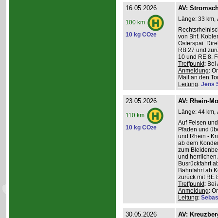
16.05.2026
AV: Stromsch
Länge: 33 km, 
100 km
Rechtsrheinisc
10 kg CO
e
2
von Bhf. Koble
Osterspai. Dire
RB 27 und zurü
10 und RE 8. 
Treffpunkt
: Be
Anmeldung
: O
Mail an den Tou
Leitung
:
Jens 
23.05.2026
AV: Rhein-Mo
Länge: 44 km, 
110 km
Auf Felsen und
10 kg CO
e
2
Pfaden und üb
und Rhein - K
ab dem Konder
zum Bleidenber
und herrlichen 
Busrückfahrt ab
Bahnfahrt ab K
zurück mit RE 8
Treffpunkt
: Be
Anmeldung
: O
Leitung
:
Sebas
30.05.2026
AV: Kreuzber