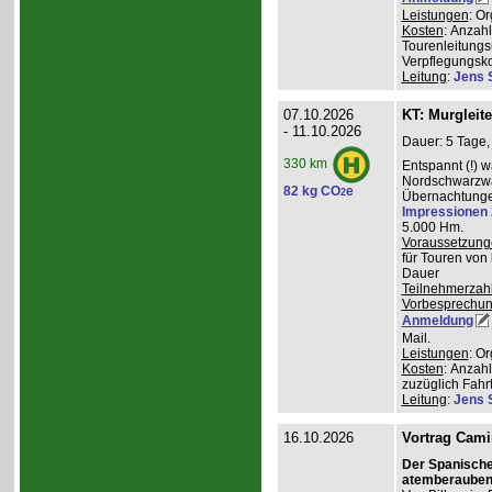
Leistungen
: O
Kosten
: Anzah
Tourenleitungs
Verpflegungsk
Leitung
:
Jens 
07.10.2026
KT: Murgleit
- 11.10.2026
Dauer: 5 Tage,
330 km
Entspannt (!) 
Nordschwarzwal
82 kg CO
e
2
Übernachtungen
Impressionen
5.000 Hm.
Voraussetzung
für Touren von
Dauer
Teilnehmerzah
Vorbesprechu
Anmeldung
Mail.
Leistungen
: O
Kosten
: Anzah
zuzüglich Fahr
Leitung
:
Jens 
16.10.2026
Vortrag Cami
Der Spanisch
atemberauben