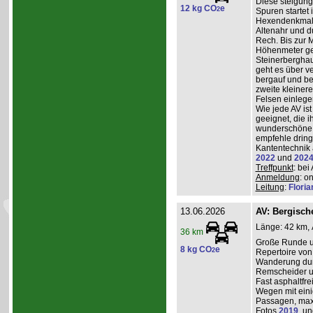
Diese steigun
12 kg CO
e
2
Spuren startet 
Hexendenkmal ü
Altenahr und d
Rech. Bis zur 
Höhenmeter g
Steinerberghau
geht es über v
bergauf und ber
zweite kleiner
Felsen einlege
Wie jede AV ist
geeignet, die 
wunderschöne A
empfehle dring
Kantentechnik 
2022
und
202
Treffpunkt
: bei
Anmeldung
: o
Leitung
:
Flori
13.06.2026
AV: Bergisc
Länge: 42 km, 
36 km
Große Runde u
8 kg CO
e
2
Repertoire von
Wanderung durc
Remscheider u
Fast asphaltfre
Wegen mit eini
Passagen, max
Fotos
2019
, u