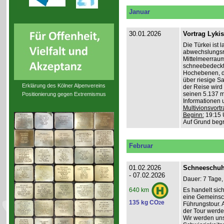
Januar
30.01.2026
Vortrag Lyki
Die Türkei ist 
abwechslungsr
Mittelmeerraum
schneebedeckte
Hochebenen, du
über riesige S
Erklärung des Kölner Alpenvereins
der Reise wird 
seinen 5.137 m 
Positionierung gegen Extremismus
Informationen 
Multivionsvortr
Beginn:
19:15 
Auf Grund beg
Februar
01.02.2026
Schneeschuh
- 07.02.2026
Dauer: 7 Tage,
Es handelt sic
640 km
eine Gemeinsch
135 kg CO
e
2
Führungstour. 
der Tour werde
Wir werden un