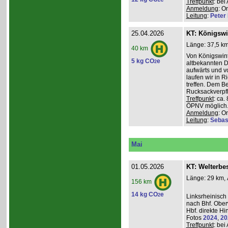
2
Treffpunkt
: be
Anmeldung
: O
Leitung
:
Peter I
25.04.2026
KT: Königswi
Länge: 37,5 km
40 km
Von Königswint
5 kg CO
e
2
altbekannten D
aufwärts und v
laufen wir in R
treffen. Dem B
Rucksackverpfl
Treffpunkt
: ca.
ÖPNV möglich. 
Anmeldung
: O
Leitung
:
Sebas
Mai
01.05.2026
KT: Welterbe
Länge: 29 km, 
156 km
14 kg CO
e
2
Linksrheinisch
nach Bhf. Obe
Hbf. direkte Hi
Fotos
2024
,
20
Treffpunkt
: be