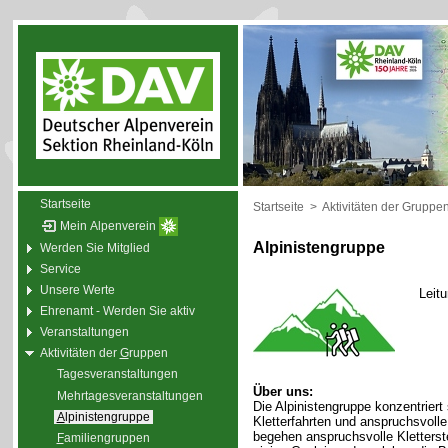
Startseite
Startseite
>
Aktivitäten der Gruppe
Mein Alpenverein
Alpinistengruppe
Werden Sie Mitglied
Service
Unsere Werte
Leit
Ehrenamt - Werden Sie aktiv
Veranstaltungen
Aktivitäten der
G
ruppen
Tagesveranstaltungen
Über uns:
Mehrtagesveranstaltungen
Die Alpinistengruppe konzentriert
A
lpinistengruppe
Kletterfahrten und anspruchsvol
begehen anspruchsvolle Kletterste
F
amiliengruppen