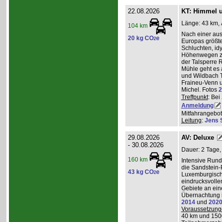
22.08.2026
KT: Himmel u
Länge: 43 km, 
104 km
Nach einer au
20 kg CO
e
2
Europas größt
Schluchten, idy
Höhenwegen zu
der Talsperre R
Mühle geht es 
und Wildbach T
Fraineu-Venn u
Michel. Fotos
2
Treffpunkt
: Bei
Anmeldung
Mitfahrangebot
Leitung
:
Jens 
29.08.2026
AV: Deluxe
- 30.08.2026
Dauer: 2 Tage,
160 km
Intensive Run
die Sandstein-
43 kg CO
e
2
Luxemburgisch
eindrucksvolle
Gebiete an ei
Übernachtung i
2014
und
202
Voraussetzung
40 km und 150