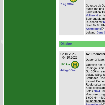
7 kg CO
e
2
Odyssee ab Que
durch Tag und 
Ladestation: P
Vollmond
achts
Sonnenaufgang
Rückfahrt mit
N
Start: 09.00 Uhr
Anmeldung
Leitung
:
Jens 
Oktober
02.10.2026
AV: Rheinste
- 04.10.2026
Dauer: 3 Tage,
194 km
Variation der 
Rheingaus bis 
44 kg CO
e
2
Gut 100 km st
pulsaufwärts 
Braubach. Übe
Kestert. Gemei
Regionalbahnen
Konditionsstar
Fotos
2024
un
Voraussetzung
1.600 Hm mit 
Teilnehmerzah
Anmeldung