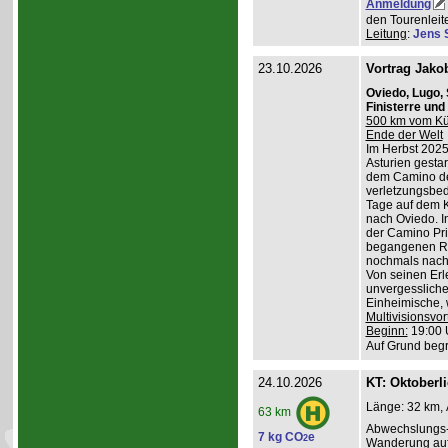
Anmeldung
den Tourenleite
Leitung
:
Jens 
23.10.2026
Vortrag Jako
Oviedo, Lugo,
Finisterre un
500 km vom Küs
Ende der Welt
Im Herbst 2025
Asturien gestart
dem Camino de
verletzungsbed
Tage auf dem K
nach Oviedo. I
der Camino Pri
begangenen Ro
nochmals nach 
Von seinen Erl
unvergessliche
Einheimische, w
Multivisionsvor
Beginn:
19:00 
Auf Grund begr
24.10.2026
KT: Oktoberl
Länge: 32 km, 
63 km
Abwechslungs-
7 kg CO
e
2
Wanderung au