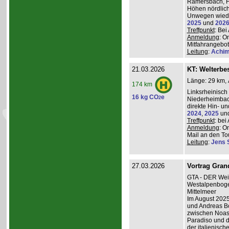
Ramersbach, H
Höhen nördlich
Unwegen wiede
2025
und
202
Treffpunkt
: Be
Anmeldung
: O
Mitfahrangebot
Leitung
:
Achim
21.03.2026
KT: Welterbe
Länge: 29 km, 
174 km
Linksrheinisch
16 kg CO
e
2
Niederheimba
direkte Hin- un
2024
,
2025
un
Treffpunkt
: be
Anmeldung
: O
Mail an den Tou
Leitung
:
Jens 
27.03.2026
Vortrag Grand
GTA - DER Wei
Westalpenboge
Mittelmeer
Im August 2025
und Andreas B
zwischen Noas
Paradiso und d
der italienisc