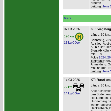
erbeten.
Leitung
:
Jens 
März
07.03.2026
KT: Siegsteig
Länge: 30 km, 
126 km
Bahnsteig, Zust
12 kg CO
e
2
Aufstieg, Absti
Au bis Bhf. He
Sieg. Ab Köln H
mit RE 9.
Fotos
2024
,
20
Treffpunkt
: be
Anmeldung
: O
Mail an den Tou
Leitung
:
Jens 
14.03.2026
KT: Rund um 
Länge: 30 km, 
72 km
Anspruchsvoll
14 kg CO
e
2
gen Süden entg
Heckenbachs ü
Hühnerberg hi
weiter nach/vor
Heckenbach, B