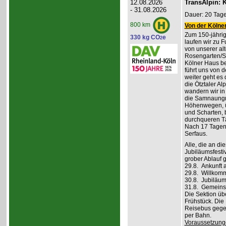
12.08.2026
TransAlpin: K
- 31.08.2026
Dauer: 20 Tage
800 km
Von der Kölner
Zum 150-jährig
330 kg CO
e
2
laufen wir zu F
von unserer al
Rosengarten/S
Kölner Haus be
führt uns von d
weiter geht es
die Ötztaler A
wandern wir in
die Samnaungru
Höhenwegen, ü
und Scharten, 
durchqueren Tä
Nach 17 Tagen,
Serfaus.
Alle, die an di
Jubiläumsfesti
grober Ablauf g
29.8. Ankunft 
29.8. Willkom
30.8. Jubiläum
31.8. Gemeins
Die Sektion üb
Frühstück. Die 
Reisebus gegen
per Bahn.
Voraussetzung