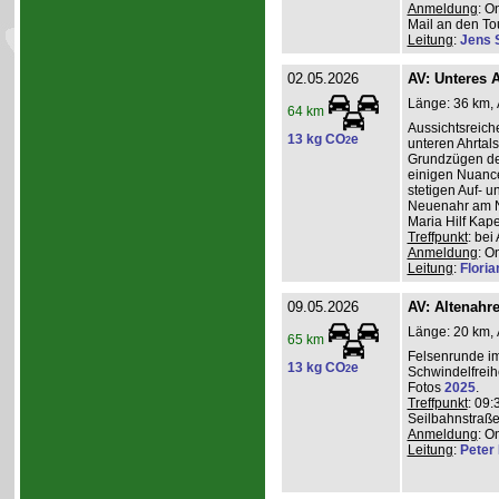
Anmeldung
: O
Mail an den Tou
Leitung
:
Jens 
02.05.2026
AV: Unteres A
Länge: 36 km, A
64 km
Aussichtsreic
13 kg CO
e
2
unteren Ahrtal
Grundzügen de
einigen Nuanc
stetigen Auf- 
Neuenahr am N
Maria Hilf Kap
Treffpunkt
: be
Anmeldung
: O
Leitung
:
Flori
09.05.2026
AV: Altenahr
Länge: 20 km, 
65 km
Felsenrunde im
13 kg CO
e
2
Schwindelfreih
Fotos
2025
.
Treffpunkt
: 09:
Seilbahnstraße
Anmeldung
: O
Leitung
:
Peter I