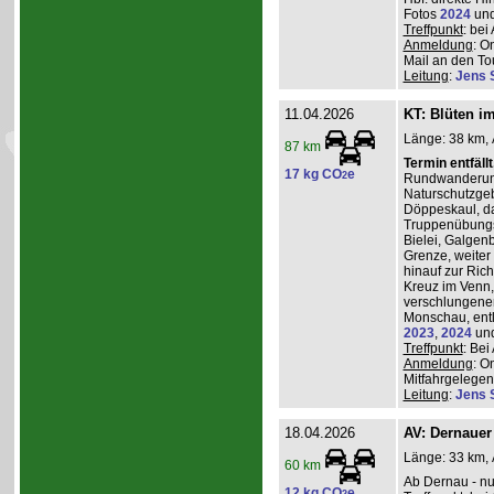
Fotos
2024
un
Treffpunkt
: be
Anmeldung
: O
Mail an den Tou
Leitung
:
Jens 
11.04.2026
KT: Blüten i
Länge: 38 km, 
87 km
Termin entfäll
17 kg CO
e
2
Rundwanderung
Naturschutzgeb
Döppeskaul, da
Truppenübungs
Bielei, Galgen
Grenze, weiter 
hinauf zur Ric
Kreuz im Venn,
verschlungenen
Monschau, entl
2023
,
2024
un
Treffpunkt
: Be
Anmeldung
: O
Mitfahrgelegenh
Leitung
:
Jens 
18.04.2026
AV: Dernauer
Länge: 33 km, 
60 km
Ab Dernau - nu
12 kg CO
e