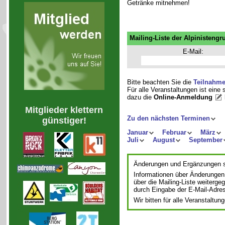
Getränke mitnehmen!
Mailing-Liste der Alpinistengr
E-Mail:
Bitte beachten Sie die
Teilnahm
Für alle Veranstaltungen ist eine
dazu die
Online-Anmeldung
Mitglieder klettern
Zu den nächsten Terminen
günstiger!
Januar
Februar
März
Juli
August
September
Änderungen und Ergänzungen si
Informationen über Änderungen
über die Mailing-Liste weiterge
durch Eingabe der E-Mail-Adre
Wir bitten für alle Veranstalt