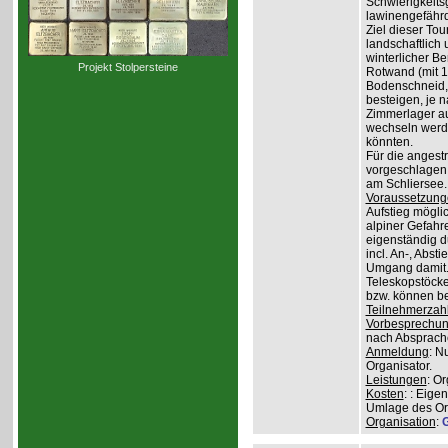
Schwierigkeit
lawinengefähr
Ziel dieser To
landschaftlich 
winterlicher B
Projekt Stolpersteine
Rotwand (mit 1.
Bodenschneid, 
besteigen, je n
Zimmerlager auf
wechseln werde
könnten.
Für die angest
vorgeschlagen 
am Schliersee.
Voraussetzung
Aufstieg mögli
alpiner Gefahr
eigenständig 
incl. An-, Abs
Umgang damit.
Teleskopstöcke
bzw. können be
Teilnehmerzah
Vorbesprechu
nach Absprach
Anmeldung
: N
Organisator.
Leistungen
: O
Kosten
: : Eige
Umlage des Org
Organisation
:
G