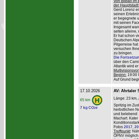
Von Bilbao im 
der Hauptstadt
Gerd Lorenz erz
seinen Erlebn
er begegnete u
mit seinen Face
Insgesamt wande
selten alleine,
Er hat schon vi
Deutschen Alpe
Pilgerreise ha
versuchen Ihne
zu bringen.
Die Fortsetzu
über den Camin
Atlantik wird e
Multivisionsvor
Beginn:
19:00 
Auf Grund begr
17.10.2026
AV: Ahrtaler 
Länge: 23 km, 
65 km
Spritzig im Zus
7 kg CO
e
2
herbstlichen N
und belebend:
Machart. Kater 
Konditionsstar
Fotos
2017
,
20
Treffpunkt
: Nä
ÖPNV möglich