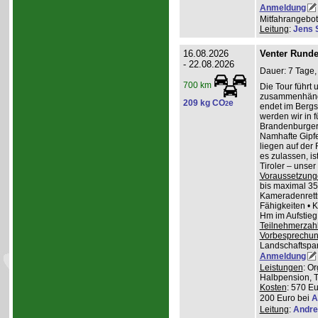
Anmeldung
Mitfahrangebot
Leitung
:
Jens 
16.08.2026
Venter Runde
- 22.08.2026
Dauer: 7 Tage,
700 km
Die Tour führt 
zusammenhänge
209 kg CO
e
2
endet im Bergs
werden wir in 
Brandenburger
Namhafte Gipfel
liegen auf der
es zulassen, is
Tiroler – unser 
Voraussetzung
bis maximal 35
Kameradenrettu
Fähigkeiten • 
Hm im Aufstieg
Teilnehmerzah
Vorbesprechu
Landschaftspa
Anmeldung
Leistungen
: O
Halbpension, T
Kosten
: 570 Eu
200 Euro bei
A
Leitung
:
Andre