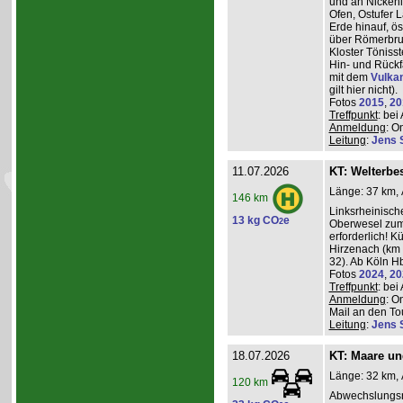
und an Nickeni
Ofen, Ostufer 
Erde hinauf, ö
über Römerbru
Kloster Töniss
Hin- und Rückf
mit dem
Vulka
gilt hier nicht).
Fotos
2015
,
20
Treffpunkt
: be
Anmeldung
: O
Leitung
:
Jens 
11.07.2026
KT: Welterbe
Länge: 37 km, 
146 km
Linksrheinisch
13 kg CO
e
2
Oberwesel zum 
erforderlich! 
Hirzenach (km 
32). Ab Köln Hb
Fotos
2024
,
20
Treffpunkt
: be
Anmeldung
: O
Mail an den Tou
Leitung
:
Jens 
18.07.2026
KT: Maare u
Länge: 32 km, 
120 km
Abwechslungsr