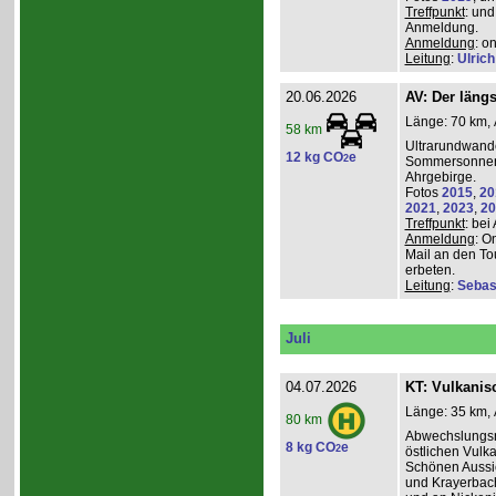
Treffpunkt
: und
Anmeldung.
Anmeldung
: o
Leitung
:
Ulrich
20.06.2026
AV: Der längs
Länge: 70 km, 
58 km
Ultrarundwand
12 kg CO
e
2
Sommersonnen
Ahrgebirge.
Fotos
2015
,
20
2021
,
2023
,
20
Treffpunkt
: bei
Anmeldung
: O
Mail an den To
erbeten.
Leitung
:
Sebas
Juli
04.07.2026
KT: Vulkanisc
Länge: 35 km, 
80 km
Abwechslungsr
8 kg CO
e
2
östlichen Vulka
Schönen Aussic
und Krayerbac