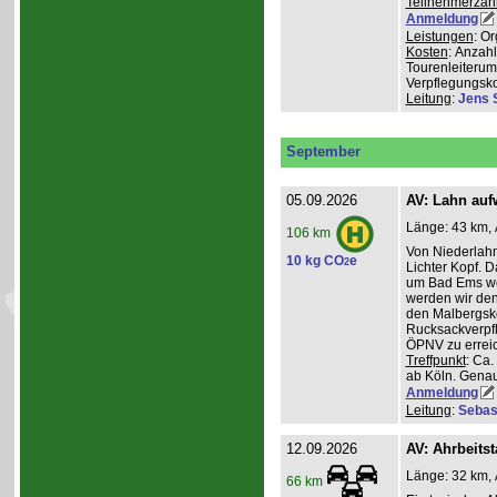
Teilnehmerzah
Anmeldung
Leistungen
: O
Kosten
: Anzah
Tourenleiterum
Verpflegungsk
Leitung
:
Jens 
September
05.09.2026
AV: Lahn auf
Länge: 43 km, 
106 km
Von Niederlahn
10 kg CO
e
2
Lichter Kopf. 
um Bad Ems we
werden wir den
den Malbergsko
Rucksackverpfl
ÖPNV zu errei
Treffpunkt
: Ca
ab Köln. Genau
Anmeldung
Leitung
:
Sebas
12.09.2026
AV: Ahrbeitst
Länge: 32 km, 
66 km