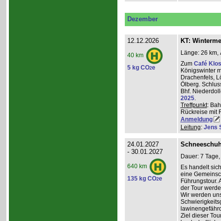
Dezember
12.12.2026
KT: Winterm
Länge: 26 km, 
40 km
Zum
Café Klos
5 kg CO
e
2
Königswinter m
Drachenfels, 
Ölberg. Schlus
Bhf. Niederdol
2025
.
Treffpunkt
: Bah
Rückreise mit 
Anmeldung
Leitung
:
Jens 
24.01.2027
Schneeschuh
- 30.01.2027
Dauer: 7 Tage,
640 km
Es handelt sic
eine Gemeinsch
135 kg CO
e
2
Führungstour. 
der Tour werde
Wir werden un
Schwierigkeit
lawinengefähr
Ziel dieser To