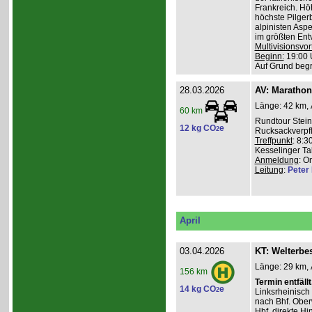
Frankreich. Hö
höchste Pilgerb
alpinisten Asp
im größten Ent
Multivisionsvor
Beginn:
19:00 
Auf Grund beg
28.03.2026
AV: Maratho
Länge: 42 km, 
60 km
Rundtour Stein
12 kg CO
e
2
Rucksackverpf
Treffpunkt
: 8:3
Kesselinger Tal
Anmeldung
: O
Leitung
:
Peter I
April
03.04.2026
KT: Welterbe
Länge: 29 km, 
156 km
Termin entfällt
14 kg CO
e
2
Linksrheinisch
nach Bhf. Obe
Hbf. direkte Hi