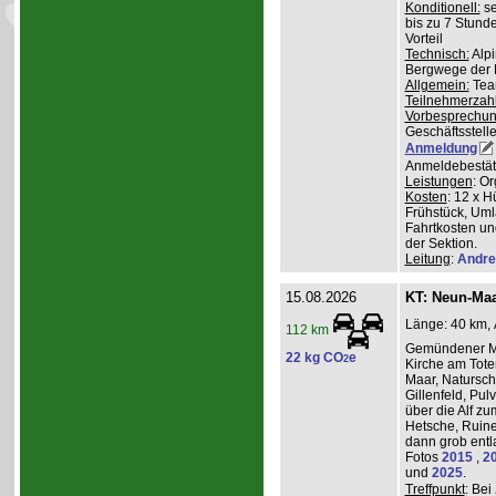
Konditionell:
se
bis zu 7 Stund
Vorteil
Technisch:
Alpi
Bergwege der 
Allgemein:
Team
Teilnehmerzah
Vorbesprechu
Geschäftsstelle
Anmeldung
Anmeldebestät
Leistungen
: O
Kosten
: 12 x H
Frühstück, Uml
Fahrtkosten un
der Sektion.
Leitung
:
Andre
15.08.2026
KT: Neun-Ma
Länge: 40 km, 
112 km
Gemündener Ma
22 kg CO
e
2
Kirche am Tot
Maar, Natursch
Gillenfeld, Pu
über die Alf z
Hetsche, Ruine
dann grob entl
Fotos
2015
,
2
und
2025
.
Treffpunkt
: Bei