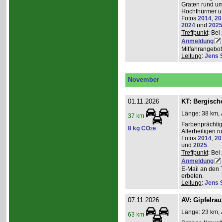
Graten rund um
Hochthürmer u
Fotos
2014
,
20
2024
und
202
Treffpunkt
: Bei
Anmeldung
Mitfahrangebot
Leitung
:
Jens 
November
01.11.2026
KT: Bergische
Länge: 38 km, 
37 km
Farbenprächti
8 kg CO
e
2
Allerheiligen 
Fotos
2014
,
20
und
2025
.
Treffpunkt
: Bei
Anmeldung
E-Mail an den 
erbeten.
Leitung
:
Jens 
07.11.2026
AV: Gipfelra
Länge: 23 km, 
63 km