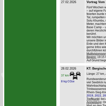
27.02.2026
Vortrag Vom 
Fünf Wochen w
– auf eigene Fa
feierten bunte
Tal, rumpelten 
Solu Khumbu, ü
Meter, machten
Base Camp – 
deren Herzlichk
berührt.
Wir möchten un
unsere Bilder 
Erde und den M
gerne Infos wi
durchführen kö
Multivisionsvor
Beginn:
19:15 
Auf Grund beg
28.02.2026
KT: Bergische
Länge: 27 km, 
37 km
Rundwanderung
8 kg CO
e
2
viel Seeblick r
Wahnbachtalsp
Trinkwasserres
Rhein-Sieg-Kre
2019
,
2022
,
20
Treffpunkt
: be
Anmeldung
: O
Mail an den To