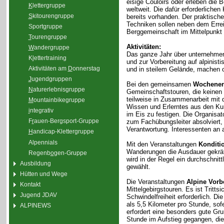
eisige Couloirs oder erleben die 
K
lettergruppe
weltweit. Die dafür erforderliche
S
kitourengruppe
bereits vorhanden. Der praktisc
Techniken sollen neben dem Erre
Sport
g
ruppe
Berggemeinschaft im Mittelpunkt 
T
ourengruppe
Aktivitäten:
W
andergruppe
Das ganze Jahr über unternehmen
K
l
ettertraining
und zur Vorbereitung auf alpinis
Aktivitäten am
D
onnerstag
und in steilem Gelände, machen 
J
ugendgruppen
Bei den gemeinsamen
Wochenen
N
aturerlebnisgruppe
Gemeinschaftstouren, die keinen
teilweise in Zusammenarbeit mit 
M
ountainbikegruppe
Wissen und Erlerntes aus den Kur
i
ntegrativ
im Eis zu festigen. Die Organisa
F
r
auen-Bergsport-Gruppe
zum Fachübungsleiter absolviert,
Verantwortung. Interessenten an a
H
andicap-Klettergruppe
Alpennials
Mit den Veranstaltungen
Konditi
Wanderungen die Ausdauer gekräfti
Regenb
o
gen-Gruppe
wird in der Regel ein durchschnit
Ausbildung
gewählt.
Hütten und Wege
Die Veranstaltungen
Alpine Vorb
Kontakt
Mittelgebirgstouren. Es ist Tritt
Jugend JDAV
Schwindelfreiheit erforderlich. D
als 5,5 Kilometer pro Stunde, sof
ALPINEWS
erfordert eine besonders gute Gr
Stunde im Aufstieg gegangen, di