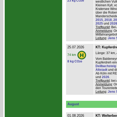
23 kg CO
e
2
westlichen Vulk
Kleinen Kyll, 
Kratersee Win
über die Rober
Manderscheider
2015
,
2018
,
20
2025
und
202
Treffpunkt
: Be
Anmeldung
: O
Mitfahrangebot
Leitung
:
Jens 
25.07.2026
KT: Kupferdr
Länge: 37 km, 
74 km
Vom Baldeneys
8 kg CO
e
2
Kupferdreh ei
Deilbachsteig
Altstadt
und d
Ab Köln mit RE,
und
2026
.
Treffpunkt
: be
Anmeldung
: O
den Tourenleite
Leitung
:
Jens 
August
01.08.2026
KT: Welterbe