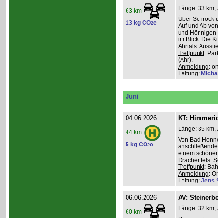
Länge: 33 km, 
63 km
Über Schrock u
13 kg CO
e
2
Auf und Ab von
und Hönnigen z
im Blick: Die 
Ahrtals. Aussti
Treffpunkt
: Pa
(Ahr).
Anmeldung
: o
Leitung
:
Micha
Juni
04.06.2026
KT: Himmeri
Länge: 35 km, 
44 km
Von Bad Honne
5 kg CO
e
2
anschließenden
einem schönen
Drachenfels. S
Treffpunkt
: Ba
Anmeldung
: O
Leitung
:
Jens 
06.06.2026
AV: Steinerb
Länge: 32 km, 
60 km