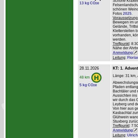
Schöne Kraxelt
13 kg CO
e
2
Felsenlandscha
schönen Weinor
Fotos
2025
.
Voraussetzung
Bewegen im un
Gelände, Tritts
Kletterstellen 
vorhanden, kö
werden.
Treffpunkt
: 8:3
Nähe der Ahrb
Anmeldung
Leitung
:
Flori
28.11.2026
KT: 1. Adven
Länge: 31 km, 
48 km
Abwechslungsre
5 kg CO
e
2
Pfaden entlang 
Bachtäler und m
Aussichten ins
wir durch das 
Leyberg und d
Von hier aus g
Kasbachtal zum
Glühwein wande
Stuxberg zurüc
Treffpunkt
: 7:
Anmeldung
Leitung
:
Ulrich