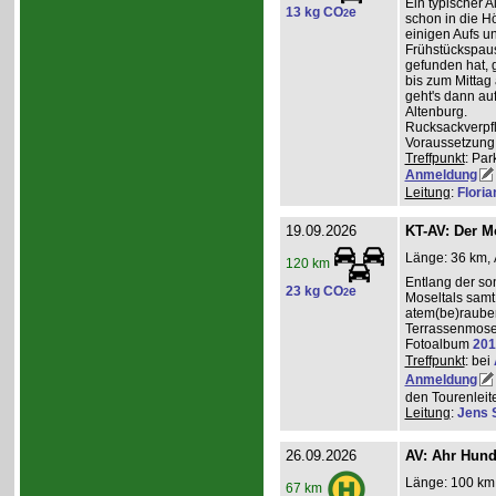
Ein typischer A
13 kg CO
e
2
schon in die H
einigen Aufs u
Frühstückspaus
gefunden hat, g
bis zum Mittag
geht's dann a
Altenburg.
Rucksackverpf
Voraussetzung: 
Treffpunkt
: Par
Anmeldung
Leitung
:
Flori
19.09.2026
KT-AV: Der M
Länge: 36 km, 
120 km
Entlang der s
23 kg CO
e
2
Moseltals samt 
atem(be)raube
Terrassenmose
Fotoalbum
201
Treffpunkt
: bei
Anmeldung
den Tourenleite
Leitung
:
Jens 
26.09.2026
AV: Ahr Hund
Länge: 100 km,
67 km