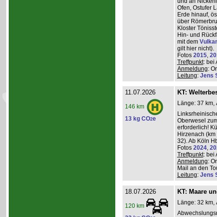
und an Nickeni
Ofen, Ostufer 
Erde hinauf, ö
über Römerbru
Kloster Töniss
Hin- und Rückf
mit dem
Vulka
gilt hier nicht).
Fotos
2015
,
20
Treffpunkt
: be
Anmeldung
: O
Leitung
:
Jens 
11.07.2026
KT: Welterbe
Länge: 37 km, 
146 km
Linksrheinisch
13 kg CO
e
2
Oberwesel zum 
erforderlich! 
Hirzenach (km 
32). Ab Köln Hb
Fotos
2024
,
20
Treffpunkt
: be
Anmeldung
: O
Mail an den Tou
Leitung
:
Jens 
18.07.2026
KT: Maare u
Länge: 32 km, 
120 km
Abwechslungsr