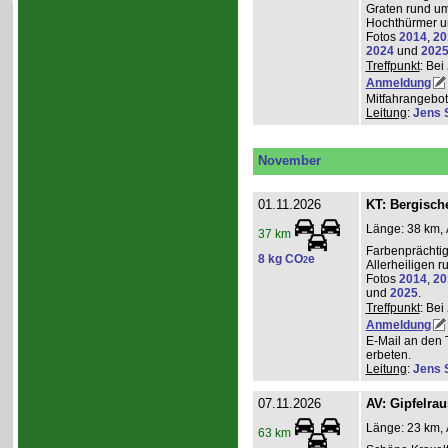
Graten rund um
Hochthürmer u
Fotos
2014
,
20
2024
und
202
Treffpunkt
: Bei
Anmeldung
Mitfahrangebot
Leitung
:
Jens 
November
01.11.2026
KT: Bergische
Länge: 38 km, 
37 km
Farbenprächti
8 kg CO
e
2
Allerheiligen 
Fotos
2014
,
20
und
2025
.
Treffpunkt
: Bei
Anmeldung
E-Mail an den 
erbeten.
Leitung
:
Jens 
07.11.2026
AV: Gipfelra
Länge: 23 km, 
63 km