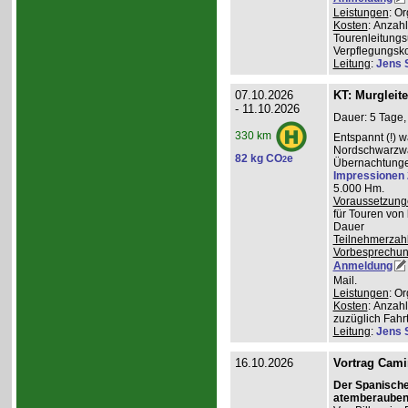
Leistungen
: O
Kosten
: Anzah
Tourenleitungs
Verpflegungsk
Leitung
:
Jens 
07.10.2026
KT: Murgleit
- 11.10.2026
Dauer: 5 Tage,
330 km
Entspannt (!) 
Nordschwarzwal
82 kg CO
e
2
Übernachtungen
Impressionen
5.000 Hm.
Voraussetzung
für Touren von
Dauer
Teilnehmerzah
Vorbesprechu
Anmeldung
Mail.
Leistungen
: O
Kosten
: Anzah
zuzüglich Fahr
Leitung
:
Jens 
16.10.2026
Vortrag Cami
Der Spanisch
atemberauben