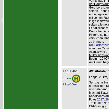
Von Bilbao im 
der Hauptstadt
Gerd Lorenz erz
seinen Erlebn
er begegnete u
mit seinen Face
Insgesamt wande
selten alleine,
Er hat schon vi
Deutschen Alpe
Pilgerreise ha
versuchen Ihne
zu bringen.
Die Fortsetzu
über den Camin
Atlantik wird e
Multivisionsvor
Beginn:
19:00 
Auf Grund begr
17.10.2026
AV: Ahrtaler 
Länge: 23 km, 
65 km
Spritzig im Zus
7 kg CO
e
2
herbstlichen N
und belebend:
Machart. Kater 
Konditionsstar
Fotos
2017
,
20
Treffpunkt
: Nä
ÖPNV möglich