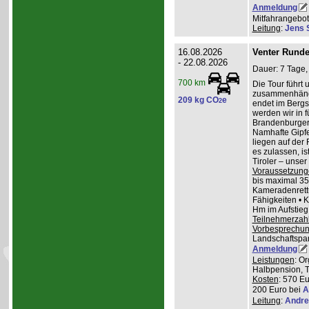
Anmeldung
Mitfahrangebot
Leitung
:
Jens 
16.08.2026
Venter Runde
- 22.08.2026
Dauer: 7 Tage,
700 km
Die Tour führt 
zusammenhänge
209 kg CO
e
2
endet im Bergs
werden wir in 
Brandenburger
Namhafte Gipfel
liegen auf der
es zulassen, is
Tiroler – unser 
Voraussetzung
bis maximal 35
Kameradenrettu
Fähigkeiten • 
Hm im Aufstieg
Teilnehmerzah
Vorbesprechu
Landschaftspa
Anmeldung
Leistungen
: O
Halbpension, T
Kosten
: 570 Eu
200 Euro bei
A
Leitung
:
Andre