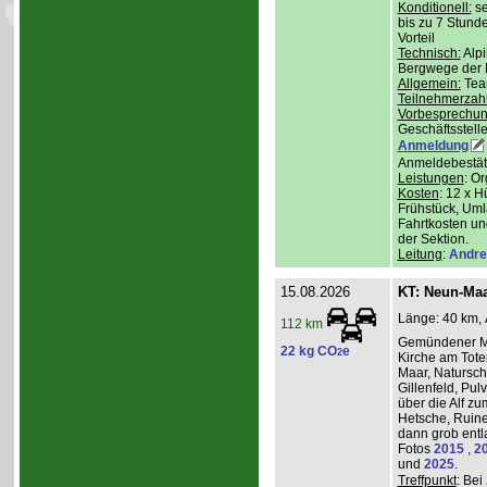
Konditionell:
se
bis zu 7 Stund
Vorteil
Technisch:
Alpi
Bergwege der 
Allgemein:
Team
Teilnehmerzah
Vorbesprechu
Geschäftsstelle
Anmeldung
Anmeldebestät
Leistungen
: O
Kosten
: 12 x H
Frühstück, Uml
Fahrtkosten un
der Sektion.
Leitung
:
Andre
15.08.2026
KT: Neun-Ma
Länge: 40 km, 
112 km
Gemündener Ma
22 kg CO
e
2
Kirche am Tot
Maar, Natursch
Gillenfeld, Pu
über die Alf z
Hetsche, Ruine
dann grob entl
Fotos
2015
,
2
und
2025
.
Treffpunkt
: Bei