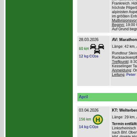
Frankreich. Hö
höchste Pilgerb
alpinisten Asp
im größten Ent
Multivisionsvor
Beginn:
19:00 
Auf Grund beg
28.03.2026
AV: Maratho
Länge: 42 km, 
60 km
Rundtour Stein
12 kg CO
e
2
Rucksackverpf
Treffpunkt
: 8:3
Kesselinger Tal
Anmeldung
: O
Leitung
:
Peter I
April
03.04.2026
KT: Welterbe
Länge: 29 km, 
156 km
Termin entfällt
14 kg CO
e
2
Linksrheinisch
nach Bhf. Obe
Hbf. direkte Hi