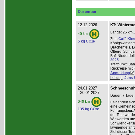
Dezember
12.12.2026
KT: Winterm
Länge: 26 km, 
40 km
Zum
Café Klos
5 kg CO
e
2
Königswinter m
Drachenfels, 
Ölberg. Schlus
Bhf. Niederdol
2025
.
Treffpunkt
: Bah
Rückreise mit 
Anmeldung
Leitung
:
Jens 
24.01.2027
Schneeschuh
- 30.01.2027
Dauer: 7 Tage,
640 km
Es handelt sic
eine Gemeinsch
135 kg CO
e
2
Führungstour. 
der Tour werde
Wir werden un
Schwierigkeit
lawinengefähr
Ziel dieser To