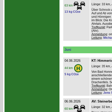
Länge: 33 km, 
63 km
Über Schrock u
13 kg CO
e
2
Auf und Ab von
und Hönnigen z
im Blick: Die 
Ahrtals. Aussti
Treffpunkt
: Pa
(Ahr).
Anmeldung
: o
Leitung
:
Micha
Juni
04.06.2026
KT: Himmeri
Länge: 35 km, 
44 km
Von Bad Honne
5 kg CO
e
2
anschließenden
einem schönen
Drachenfels. S
Treffpunkt
: Ba
Anmeldung
: O
Leitung
:
Jens 
06.06.2026
AV: Steinerb
Länge: 32 km, 
60 km