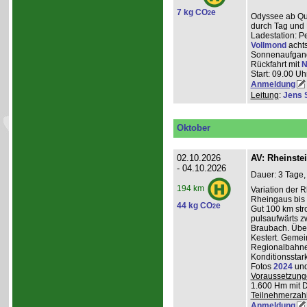
7 kg CO
e
2
Odyssee ab Que
durch Tag und 
Ladestation: P
Vollmond
achts
Sonnenaufgang
Rückfahrt mit
N
Start: 09.00 Uhr
Anmeldung
Leitung
:
Jens 
Oktober
02.10.2026
AV: Rheinste
- 04.10.2026
Dauer: 3 Tage,
194 km
Variation der 
Rheingaus bis 
44 kg CO
e
2
Gut 100 km st
pulsaufwärts 
Braubach. Übe
Kestert. Gemei
Regionalbahnen
Konditionsstar
Fotos
2024
un
Voraussetzung
1.600 Hm mit 
Teilnehmerzah
Anmeldung