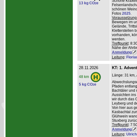
Schöne Kraxelt
13 kg CO
e
2
Felsenlandscha
schönen Weinor
Fotos
2025
.
Voraussetzung
Bewegen im un
Gelände, Tritts
Kletterstellen 
vorhanden, kö
werden.
Treffpunkt
: 8:3
Nähe der Ahrb
Anmeldung
Leitung
:
Flori
28.11.2026
KT: 1. Adven
Länge: 31 km, 
48 km
Abwechslungsre
5 kg CO
e
2
Pfaden entlang 
Bachtäler und m
Aussichten ins
wir durch das 
Leyberg und d
Von hier aus g
Kasbachtal zum
Glühwein wande
Stuxberg zurüc
Treffpunkt
: 7:
Anmeldung
Leitung
:
Ulrich