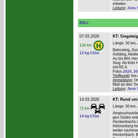
erbeten.
Leitung
:
Jens 
März
07.03.2026
KT: Siegsteig
Länge: 30 km, 
126 km
Bahnsteig, Zust
12 kg CO
e
2
Aufstieg, Absti
Au bis Bhf. He
Sieg. Ab Köln H
mit RE 9.
Fotos
2024
,
20
Treffpunkt
: be
Anmeldung
: O
Mail an den Tou
Leitung
:
Jens 
14.03.2026
KT: Rund um 
Länge: 30 km, 
72 km
Anspruchsvoll
14 kg CO
e
2
gen Süden entg
Heckenbachs ü
Hühnerberg hi
weiter nach/vor
Heckenbach, B