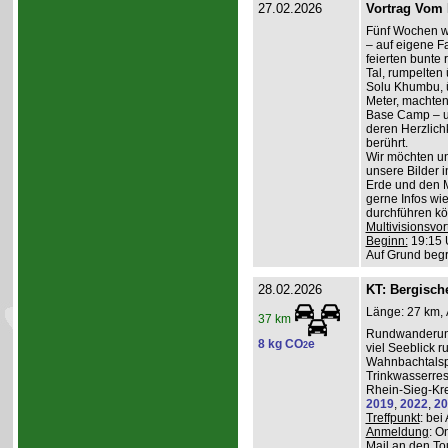
27.02.2026
Vortrag Vom 
Fünf Wochen w
– auf eigene Fa
feierten bunte
Tal, rumpelten 
Solu Khumbu, ü
Meter, machten
Base Camp – 
deren Herzlichk
berührt.
Wir möchten un
unsere Bilder 
Erde und den M
gerne Infos wi
durchführen kö
Multivisionsvor
Beginn:
19:15 
Auf Grund beg
28.02.2026
KT: Bergische
Länge: 27 km, 
37 km
Rundwanderung
8 kg CO
e
2
viel Seeblick r
Wahnbachtalsp
Trinkwasserres
Rhein-Sieg-Kre
2019
,
2022
,
20
Treffpunkt
: be
Anmeldung
: O
Mail an den To