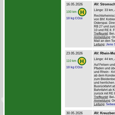
16.05.2026
AV: Stromsch
Länge: 33 km, 
100 km
Rechtsrheinisc
10 kg CO
e
2
von Bhf. Koble
Osterspai. Dire
RB 27 und zurü
10 und RE 8. 
Treffpunkt
: Be
Anmeldung
: O
Mail an den Tou
Leitung
:
Jens 
23.05.2026
AV: Rhein-Mo
Länge: 44 km, 
110 km
Auf Felsen und
10 kg CO
e
2
Pfaden und üb
und Rhein - K
ab dem Konder
zum Bleidenber
und herrlichen 
Busrückfahrt ab
Bahnfahrt ab K
zurück mit RE 8
Treffpunkt
: Be
Anmeldung
: O
Leitung
:
Sebas
30.05.2026
AV: Kreuzber