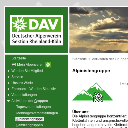
Startseite
Startseite
>
Aktivitäten der Gruppe
Mein Alpenverein
Alpinistengruppe
Werden Sie Mitglied
Service
Unsere Werte
Leit
Ehrenamt - Werden Sie aktiv
Veranstaltungen
Aktivitäten der
G
ruppen
Tagesveranstaltungen
Über uns:
Mehrtagesveranstaltungen
Die Alpinistengruppe konzentriert
A
lpinistengruppe
Kletterfahrten und anspruchsvol
begehen anspruchsvolle Kletterste
F
amiliengruppen