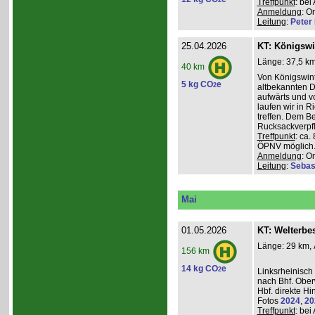
2
Treffpunkt
: be
Anmeldung
: O
Leitung
:
Peter I
25.04.2026
KT: Königswi
Länge: 37,5 km
40 km
Von Königswint
5 kg CO
e
2
altbekannten D
aufwärts und v
laufen wir in R
treffen. Dem B
Rucksackverpfl
Treffpunkt
: ca.
ÖPNV möglich. 
Anmeldung
: O
Leitung
:
Sebas
Mai
01.05.2026
KT: Welterbe
Länge: 29 km, 
156 km
14 kg CO
e
2
Linksrheinisch
nach Bhf. Obe
Hbf. direkte Hi
Fotos
2024
,
20
Treffpunkt
: be