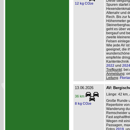
Diese steigun
12 kg CO
e
2
Spuren startet 
Hexendenkmal ü
Altenahr und d
Rech. Bis zur 
Höhenmeter g
Steinerberghau
geht es über v
bergauf und ber
zweite kleiner
Felsen einlege
Wie jede AV ist
geeignet, die 
wunderschöne A
empfehle dring
Kantentechnik 
2022
und
202
Treffpunkt
: bei
Anmeldung
: o
Leitung
:
Flori
13.06.2026
AV: Bergisc
Länge: 42 km, 
36 km
Große Runde u
8 kg CO
e
2
Repertoire von
Wanderung durc
Remscheider u
Fast asphaltfre
Wegen mit eini
Passagen, max
Fotos
2019
, u