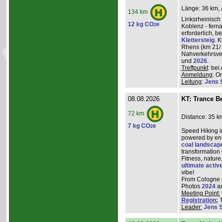
Länge: 36 km, 
134 km
Linksrheinisch
12 kg CO
e
2
Koblenz - ferna
erforderlich, 
Klettersteig
. 
Rhens (km 21/ 
Nahverkehrsve
und
2026
.
Treffpunkt
: be
Anmeldung
: O
Leitung
:
Jens 
08.08.2026
KT: Trance Be
72 km
Distance: 35 k
7 kg CO
e
2
Speed Hiking i
powered by ene
coal landscap
transformation
Fitness, nature
ultimate activ
vibe!
From Cologne ma
Photos
2024
a
Meeting Point:
Registration:
T
Leader:
Jens 