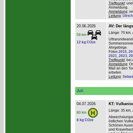
Treffpunkt
: und
Anmeldung.
Anmeldung
: o
Leitung
:
Ulrich
20.06.2026
AV: Der längs
Länge: 70 km, 
58 km
Ultrarundwand
12 kg CO
e
2
Sommersonnen
Ahrgebirge.
Fotos
2015
,
20
2021
,
2023
,
20
Treffpunkt
: bei
Anmeldung
: O
Mail an den To
erbeten.
Leitung
:
Sebas
Juli
04.07.2026
KT: Vulkanisc
Länge: 35 km, 
80 km
Abwechslungsr
8 kg CO
e
2
östlichen Vulka
Schönen Aussic
und Krayerbac