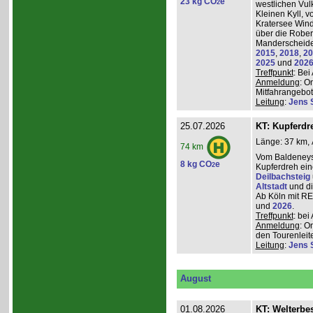
23 kg CO
e
2
westlichen Vulk
Kleinen Kyll, 
Kratersee Win
über die Rober
Manderscheider
2015
,
2018
,
20
2025
und
202
Treffpunkt
: Be
Anmeldung
: O
Mitfahrangebot
Leitung
:
Jens 
25.07.2026
KT: Kupferdr
Länge: 37 km, 
74 km
Vom Baldeneys
8 kg CO
e
2
Kupferdreh ei
Deilbachsteig
Altstadt
und d
Ab Köln mit RE,
und
2026
.
Treffpunkt
: be
Anmeldung
: O
den Tourenleite
Leitung
:
Jens 
August
01.08.2026
KT: Welterbe