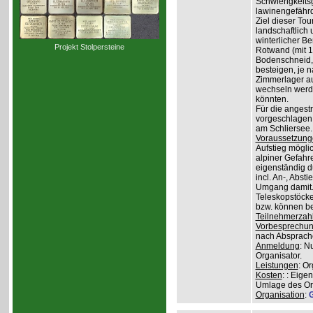
Schwierigkeit
lawinengefähr
Ziel dieser To
landschaftlich 
winterlicher B
Projekt Stolpersteine
Rotwand (mit 1.
Bodenschneid, 
besteigen, je n
Zimmerlager auf
wechseln werde
könnten.
Für die angest
vorgeschlagen 
am Schliersee.
Voraussetzung
Aufstieg mögli
alpiner Gefahr
eigenständig 
incl. An-, Abs
Umgang damit.
Teleskopstöcke
bzw. können be
Teilnehmerzah
Vorbesprechu
nach Absprach
Anmeldung
: N
Organisator.
Leistungen
: O
Kosten
: : Eige
Umlage des Org
Organisation
:
G