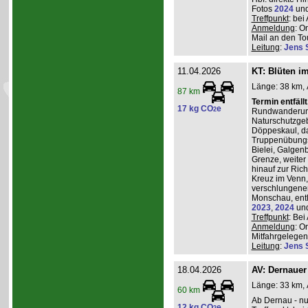
Fotos
2024
un
Treffpunkt
: be
Anmeldung
: O
Mail an den Tou
Leitung
:
Jens 
11.04.2026
KT: Blüten i
Länge: 38 km, 
87 km
Termin entfäll
17 kg CO
e
2
Rundwanderung
Naturschutzgeb
Döppeskaul, da
Truppenübungs
Bielei, Galgen
Grenze, weiter 
hinauf zur Ric
Kreuz im Venn,
verschlungenen
Monschau, entl
2023
,
2024
un
Treffpunkt
: Be
Anmeldung
: O
Mitfahrgelegenh
Leitung
:
Jens 
18.04.2026
AV: Dernauer
Länge: 33 km, 
60 km
Ab Dernau - nu
12 kg CO
e