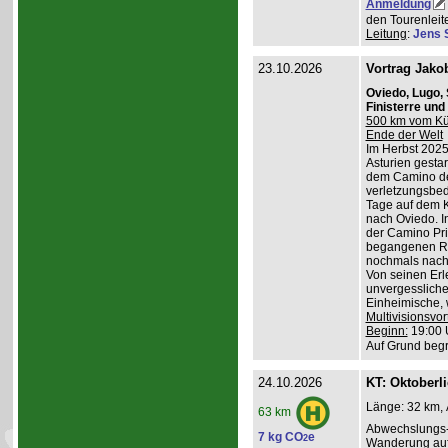
Anmeldung
den Tourenleite
Leitung
:
Jens 
23.10.2026
Vortrag Jako
Oviedo, Lugo,
Finisterre un
500 km vom Küs
Ende der Welt
Im Herbst 2025
Asturien gestart
dem Camino de
verletzungsbed
Tage auf dem K
nach Oviedo. I
der Camino Pri
begangenen Ro
nochmals nach 
Von seinen Erl
unvergessliche
Einheimische, w
Multivisionsvor
Beginn:
19:00 
Auf Grund begr
24.10.2026
KT: Oktoberl
Länge: 32 km, 
63 km
Abwechslungs-
7 kg CO
e
2
Wanderung au