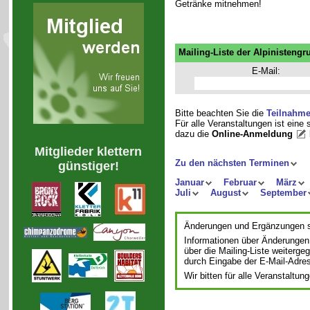
Getränke mitnehmen!
Mailing-Liste der Alpinistengr
E-Mail:
Bitte beachten Sie die
Teilnahm
Für alle Veranstaltungen ist eine
dazu die
Online-Anmeldung
Mitglieder klettern
Zu den nächsten Terminen
günstiger!
Januar
Februar
März
Juli
August
September
Änderungen und Ergänzungen si
Informationen über Änderungen
über die Mailing-Liste weiterge
durch Eingabe der E-Mail-Adre
Wir bitten für alle Veranstalt