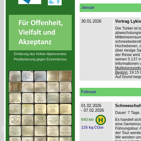
Januar
30.01.2026
Vortrag Lyki
Die Türkei ist 
abwechslungsr
Mittelmeerraum
schneebedeckte
Hochebenen, du
über riesige S
Erklärung des Kölner Alpenvereins
der Reise wird 
seinen 5.137 m 
Positionierung gegen Extremismus
Informationen 
Multivionsvortr
Beginn:
19:15 
Auf Grund beg
Februar
01.02.2026
Schneeschuh
- 07.02.2026
Dauer: 7 Tage,
Es handelt sic
640 km
eine Gemeinsch
135 kg CO
e
2
Führungstour. 
der Tour werde
Wir werden un