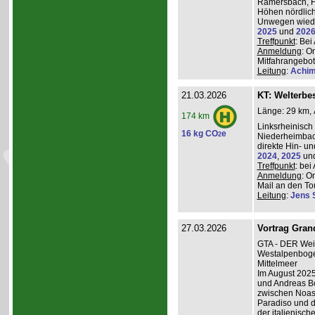
Ramersbach, H
Höhen nördlich
Unwegen wiede
2025
und
202
Treffpunkt
: Be
Anmeldung
: O
Mitfahrangebot
Leitung
:
Achim
21.03.2026
KT: Welterbe
Länge: 29 km, 
174 km
Linksrheinisch
16 kg CO
e
2
Niederheimba
direkte Hin- un
2024
,
2025
un
Treffpunkt
: be
Anmeldung
: O
Mail an den Tou
Leitung
:
Jens 
27.03.2026
Vortrag Grand
GTA - DER Wei
Westalpenboge
Mittelmeer
Im August 2025
und Andreas B
zwischen Noas
Paradiso und d
der italienisc