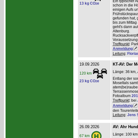
Ein typischer A
13 kg CO
e
2
schon in die H
einigen Aufs u
Frühstückspaus
gefunden hat, g
bis zum Mittag
geht's dann a
Altenburg.
Rucksackverpf
Voraussetzung: 
Treffpunkt
: Par
Anmeldung
Leitung
:
Flori
19.09.2026
KT-AV: Der M
Länge: 36 km, 
120 km
Entlang der s
23 kg CO
e
2
Moseltals samt 
atem(be)raube
Terrassenmose
Fotoalbum
201
Treffpunkt
: bei
Anmeldung
den Tourenleite
Leitung
:
Jens 
26.09.2026
AV: Ahr Hund
Länge: 100 km,
67 km