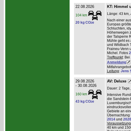
22.08.2026
KT: Himmel u
Länge: 43 km, 
104 km
Nach einer au
20 kg CO
e
2
Europas größt
Schluchten, idy
Höhenwegen zu
der Talsperre R
Mühle geht es 
und Wildbach T
Fraineu-Venn u
Michel. Fotos
2
Treffpunkt
: Bei
Anmeldung
Mitfahrangebot
Leitung
:
Jens 
29.08.2026
AV: Deluxe
- 30.08.2026
Dauer: 2 Tage,
160 km
Intensive Run
die Sandstein-
43 kg CO
e
2
Luxemburgisch
eindrucksvolle
Gebiete an ei
Übernachtung i
2014
und
202
Voraussetzung
40 km und 150