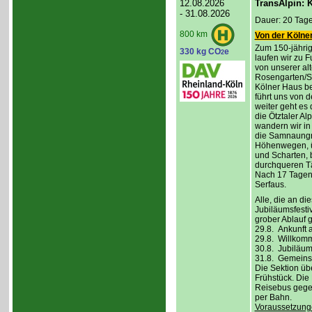
12.08.2026
TransAlpin: K
- 31.08.2026
Dauer: 20 Tage
800 km
Von der Kölner
Zum 150-jährig
330 kg CO
e
2
laufen wir zu F
von unserer al
Rosengarten/S
Kölner Haus be
führt uns von d
weiter geht es
die Ötztaler A
wandern wir in
die Samnaungru
Höhenwegen, ü
und Scharten, 
durchqueren Tä
Nach 17 Tagen,
Serfaus.
Alle, die an di
Jubiläumsfesti
grober Ablauf g
29.8. Ankunft 
29.8. Willkom
30.8. Jubiläum
31.8. Gemeins
Die Sektion üb
Frühstück. Die 
Reisebus gegen
per Bahn.
Voraussetzung