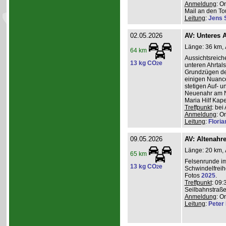
Anmeldung
: O
Mail an den Tou
Leitung
:
Jens 
02.05.2026
AV: Unteres A
Länge: 36 km, A
64 km
Aussichtsreic
13 kg CO
e
2
unteren Ahrtal
Grundzügen de
einigen Nuanc
stetigen Auf- 
Neuenahr am N
Maria Hilf Kap
Treffpunkt
: be
Anmeldung
: O
Leitung
:
Flori
09.05.2026
AV: Altenahr
Länge: 20 km, 
65 km
Felsenrunde im
13 kg CO
e
2
Schwindelfreih
Fotos
2025
.
Treffpunkt
: 09:
Seilbahnstraße
Anmeldung
: O
Leitung
:
Peter I