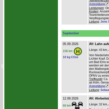
Teilnehmerzah
Anmeldung
Leistungen
: O
Kosten
: Anzah
Tourenleiterum
Verpflegungsk
Leitung
:
Jens 
September
05.09.2026
AV: Lahn auf
Länge: 43 km, 
106 km
Von Niederlahn
10 kg CO
e
2
Lichter Kopf. 
um Bad Ems we
werden wir den
den Malbergsko
Rucksackverpfl
ÖPNV zu errei
Treffpunkt
: Ca
ab Köln. Genau
Anmeldung
Leitung
:
Sebas
12.09.2026
AV: Ahrbeitst
Länge: 32 km, 
66 km