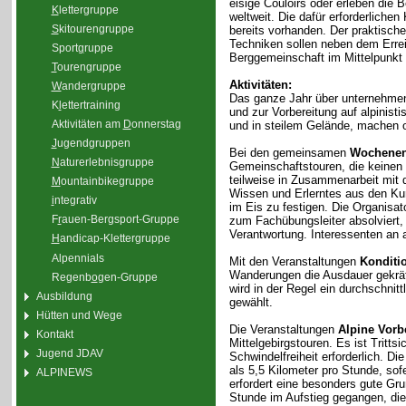
eisige Couloirs oder erleben die 
K
lettergruppe
weltweit. Die dafür erforderliche
S
kitourengruppe
bereits vorhanden. Der praktisc
Techniken sollen neben dem Erre
Sport
g
ruppe
Berggemeinschaft im Mittelpunkt 
T
ourengruppe
Aktivitäten:
W
andergruppe
Das ganze Jahr über unternehmen
K
l
ettertraining
und zur Vorbereitung auf alpinis
Aktivitäten am
D
onnerstag
und in steilem Gelände, machen 
J
ugendgruppen
Bei den gemeinsamen
Wochenen
N
aturerlebnisgruppe
Gemeinschaftstouren, die keinen
teilweise in Zusammenarbeit mit 
M
ountainbikegruppe
Wissen und Erlerntes aus den Kur
i
ntegrativ
im Eis zu festigen. Die Organisa
F
r
auen-Bergsport-Gruppe
zum Fachübungsleiter absolviert,
Verantwortung. Interessenten an a
H
andicap-Klettergruppe
Alpennials
Mit den Veranstaltungen
Konditi
Wanderungen die Ausdauer gekräfti
Regenb
o
gen-Gruppe
wird in der Regel ein durchschnit
Ausbildung
gewählt.
Hütten und Wege
Die Veranstaltungen
Alpine Vorb
Kontakt
Mittelgebirgstouren. Es ist Tritt
Jugend JDAV
Schwindelfreiheit erforderlich. D
als 5,5 Kilometer pro Stunde, sof
ALPINEWS
erfordert eine besonders gute Gr
Stunde im Aufstieg gegangen, di