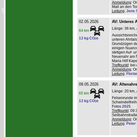
Anmeldung
: O
Mail an den Tou
Leitung
:
Jens 
02.05.2026
AV: Unteres A
Länge: 36 km, A
64 km
Aussichtsreic
13 kg CO
e
2
unteren Ahrtal
Grundzügen de
einigen Nuanc
stetigen Auf- 
Neuenahr am N
Maria Hilf Kap
Treffpunkt
: be
Anmeldung
: O
Leitung
:
Flori
09.05.2026
AV: Altenahr
Länge: 20 km, 
65 km
Felsenrunde im
13 kg CO
e
2
Schwindelfreih
Fotos
2025
.
Treffpunkt
: 09:
Seilbahnstraße
Anmeldung
: O
Leitung
:
Peter I