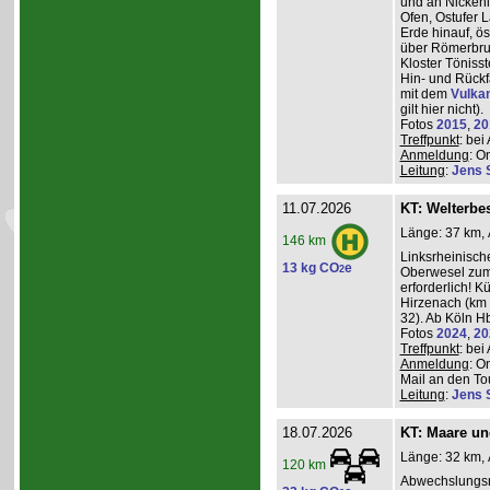
und an Nickeni
Ofen, Ostufer 
Erde hinauf, ö
über Römerbru
Kloster Töniss
Hin- und Rückf
mit dem
Vulka
gilt hier nicht).
Fotos
2015
,
20
Treffpunkt
: be
Anmeldung
: O
Leitung
:
Jens 
11.07.2026
KT: Welterbe
Länge: 37 km, 
146 km
Linksrheinisch
13 kg CO
e
2
Oberwesel zum 
erforderlich! 
Hirzenach (km 
32). Ab Köln Hb
Fotos
2024
,
20
Treffpunkt
: be
Anmeldung
: O
Mail an den Tou
Leitung
:
Jens 
18.07.2026
KT: Maare u
Länge: 32 km, 
120 km
Abwechslungsr