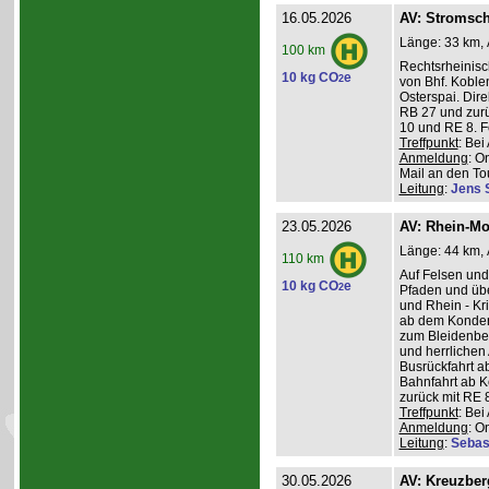
16.05.2026
AV: Stromsch
Länge: 33 km, 
100 km
Rechtsrheinisc
10 kg CO
e
2
von Bhf. Koble
Osterspai. Dire
RB 27 und zurü
10 und RE 8. 
Treffpunkt
: Be
Anmeldung
: O
Mail an den Tou
Leitung
:
Jens 
23.05.2026
AV: Rhein-Mo
Länge: 44 km, 
110 km
Auf Felsen und
10 kg CO
e
2
Pfaden und üb
und Rhein - K
ab dem Konder
zum Bleidenber
und herrlichen 
Busrückfahrt ab
Bahnfahrt ab K
zurück mit RE 8
Treffpunkt
: Be
Anmeldung
: O
Leitung
:
Sebas
30.05.2026
AV: Kreuzber