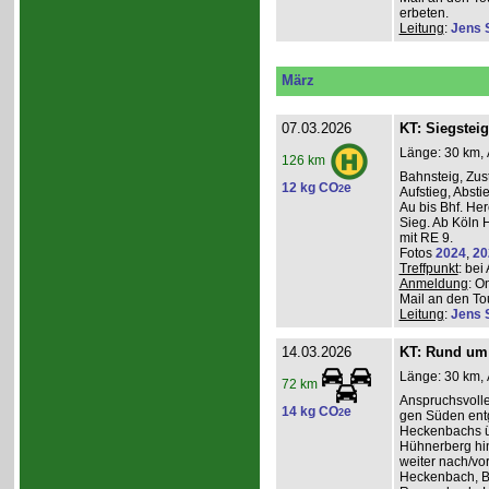
erbeten.
Leitung
:
Jens 
März
07.03.2026
KT: Siegsteig
Länge: 30 km, 
126 km
Bahnsteig, Zust
12 kg CO
e
2
Aufstieg, Absti
Au bis Bhf. He
Sieg. Ab Köln H
mit RE 9.
Fotos
2024
,
20
Treffpunkt
: be
Anmeldung
: O
Mail an den Tou
Leitung
:
Jens 
14.03.2026
KT: Rund um 
Länge: 30 km, 
72 km
Anspruchsvoll
14 kg CO
e
2
gen Süden entg
Heckenbachs ü
Hühnerberg hi
weiter nach/vor
Heckenbach, B