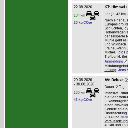
22.08.2026
KT: Himmel u
Länge: 43 km, 
104 km
Nach einer au
20 kg CO
e
2
Europas größt
Schluchten, idy
Höhenwegen zu
der Talsperre R
Mühle geht es 
und Wildbach T
Fraineu-Venn u
Michel. Fotos
2
Treffpunkt
: Bei
Anmeldung
Mitfahrangebot
Leitung
:
Jens 
29.08.2026
AV: Deluxe
- 30.08.2026
Dauer: 2 Tage,
160 km
Intensive Run
die Sandstein-
43 kg CO
e
2
Luxemburgisch
eindrucksvolle
Gebiete an ei
Übernachtung i
2014
und
202
Voraussetzung
40 km und 150