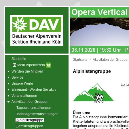
Startseite
Startseite
>
Aktivitäten der Gruppe
Mein Alpenverein
Alpinistengruppe
Werden Sie Mitglied
Service
Unsere Werte
Leit
Ehrenamt - Werden Sie aktiv
Veranstaltungen
Aktivitäten der
G
ruppen
Tagesveranstaltungen
Über uns:
Mehrtagesveranstaltungen
Die Alpinistengruppe konzentriert
A
lpinistengruppe
Kletterfahrten und anspruchsvol
begehen anspruchsvolle Kletterste
F
amiliengruppen