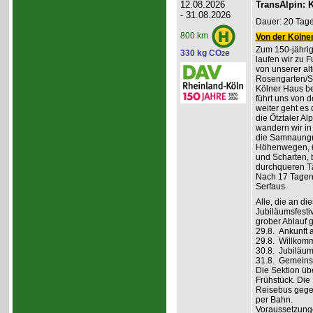
12.08.2026
TransAlpin: K
- 31.08.2026
Dauer: 20 Tage
800 km
Von der Kölner
Zum 150-jährig
330 kg CO
e
2
laufen wir zu F
von unserer al
Rosengarten/S
Kölner Haus be
führt uns von d
weiter geht es
die Ötztaler A
wandern wir in
die Samnaungru
Höhenwegen, ü
und Scharten, 
durchqueren Tä
Nach 17 Tagen,
Serfaus.
Alle, die an di
Jubiläumsfesti
grober Ablauf g
29.8. Ankunft 
29.8. Willkom
30.8. Jubiläum
31.8. Gemeins
Die Sektion üb
Frühstück. Die 
Reisebus gegen
per Bahn.
Voraussetzung