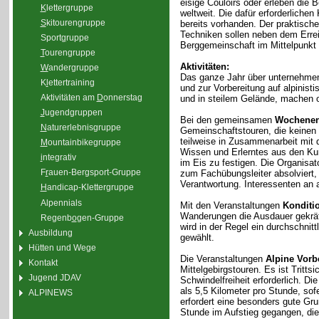
eisige Couloirs oder erleben die 
K
lettergruppe
weltweit. Die dafür erforderliche
S
kitourengruppe
bereits vorhanden. Der praktisc
Techniken sollen neben dem Erre
Sport
g
ruppe
Berggemeinschaft im Mittelpunkt 
T
ourengruppe
Aktivitäten:
W
andergruppe
Das ganze Jahr über unternehmen
K
l
ettertraining
und zur Vorbereitung auf alpinis
Aktivitäten am
D
onnerstag
und in steilem Gelände, machen 
J
ugendgruppen
Bei den gemeinsamen
Wochenen
N
aturerlebnisgruppe
Gemeinschaftstouren, die keinen
teilweise in Zusammenarbeit mit 
M
ountainbikegruppe
Wissen und Erlerntes aus den Kur
i
ntegrativ
im Eis zu festigen. Die Organisa
F
r
auen-Bergsport-Gruppe
zum Fachübungsleiter absolviert,
Verantwortung. Interessenten an a
H
andicap-Klettergruppe
Alpennials
Mit den Veranstaltungen
Konditi
Wanderungen die Ausdauer gekräfti
Regenb
o
gen-Gruppe
wird in der Regel ein durchschnit
Ausbildung
gewählt.
Hütten und Wege
Die Veranstaltungen
Alpine Vorb
Kontakt
Mittelgebirgstouren. Es ist Tritt
Jugend JDAV
Schwindelfreiheit erforderlich. D
als 5,5 Kilometer pro Stunde, sof
ALPINEWS
erfordert eine besonders gute Gr
Stunde im Aufstieg gegangen, di