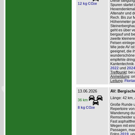
Diese steigun
12 kg CO
e
2
Spuren startet 
Hexendenkmal ü
Altenahr und d
Rech. Bis zur 
Höhenmeter g
Steinerberghau
geht es über v
bergauf und ber
zweite kleiner
Felsen einlege
Wie jede AV ist
geeignet, die 
wunderschöne A
empfehle dring
Kantentechnik 
2022
und
202
Treffpunkt
: bei
Anmeldung
: o
Leitung
:
Flori
13.06.2026
AV: Bergisc
Länge: 42 km, 
36 km
Große Runde u
8 kg CO
e
2
Repertoire von
Wanderung durc
Remscheider u
Fast asphaltfre
Wegen mit eini
Passagen, max
Fotos
2019
, u