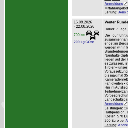
Anmeldung
Mitfahrangebot
Leitung
:
Jens 
16.08.2026
Venter Runde
- 22.08.2026
Dauer: 7 Tage,
700 km
Die Tour führt 
zusammenhänge
209 kg CO
e
2
endet im Bergs
werden wir in 
Brandenburger
Namhafte Gipfel
liegen auf der
es zulassen, is
Tiroler – unser 
Voraussetzung
bis maximal 35
Kameradenrettu
Fähigkeiten • 
Hm im Aufstieg
Teilnehmerzah
Vorbesprechu
Landschaftspa
Anmeldung
Leistungen
: O
Halbpension, T
Kosten
: 570 Eu
200 Euro bei
A
Leitung
:
Andre