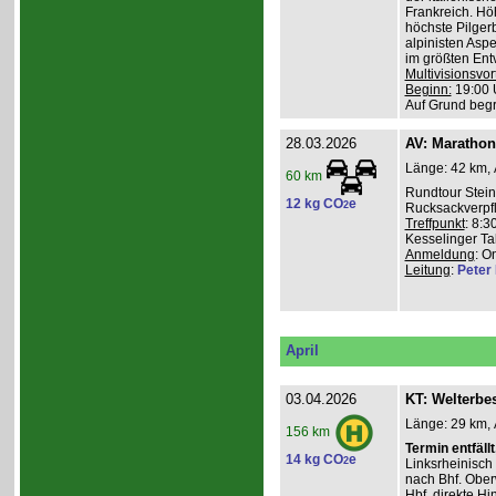
Frankreich. Hö
höchste Pilgerb
alpinisten Asp
im größten Ent
Multivisionsvor
Beginn:
19:00 
Auf Grund beg
28.03.2026
AV: Maratho
Länge: 42 km, 
60 km
Rundtour Stein
12 kg CO
e
2
Rucksackverpf
Treffpunkt
: 8:3
Kesselinger Tal
Anmeldung
: O
Leitung
:
Peter I
April
03.04.2026
KT: Welterbe
Länge: 29 km, 
156 km
Termin entfällt
14 kg CO
e
2
Linksrheinisch
nach Bhf. Obe
Hbf. direkte Hi