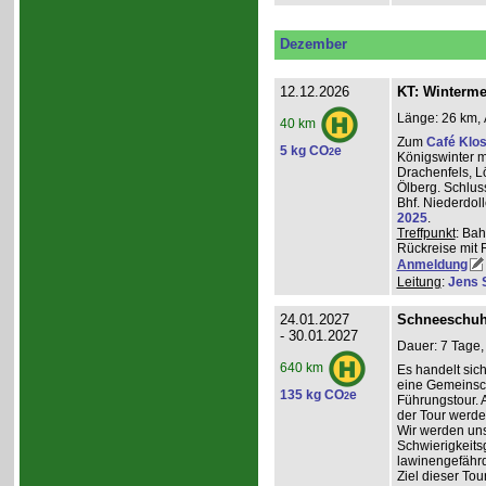
Dezember
12.12.2026
KT: Winterm
Länge: 26 km, 
40 km
Zum
Café Klos
5 kg CO
e
2
Königswinter m
Drachenfels, 
Ölberg. Schlus
Bhf. Niederdol
2025
.
Treffpunkt
: Bah
Rückreise mit 
Anmeldung
Leitung
:
Jens 
24.01.2027
Schneeschuh
- 30.01.2027
Dauer: 7 Tage,
640 km
Es handelt sic
eine Gemeinsch
135 kg CO
e
2
Führungstour. 
der Tour werde
Wir werden un
Schwierigkeit
lawinengefähr
Ziel dieser To