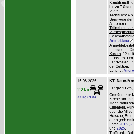
Konditionell:
se
bis zu 7 Stund
Vorteil
Technisch:
Alpi
Bergwege der 
Allgemein:
Team
Teilnehmerzah
Vorbesprechu
Geschäftsstelle
Anmeldung
Anmeldebestät
Leistungen
: O
Kosten
: 12 x H
Frühstück, Uml
Fahrtkosten un
der Sektion.
Leitung
:
Andre
15.08.2026
KT: Neun-Ma
Länge: 40 km, 
112 km
Gemündener Ma
22 kg CO
e
2
Kirche am Tot
Maar, Natursch
Gillenfeld, Pu
über die Alf z
Hetsche, Ruine
dann grob entl
Fotos
2015
,
2
und
2025
.
Treffpunkt
: Bei