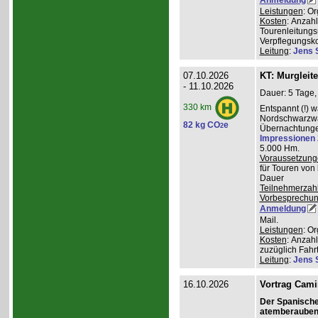
Leistungen
: O
Kosten
: Anzah
Tourenleitungs
Verpflegungsk
Leitung
:
Jens 
07.10.2026
KT: Murgleit
- 11.10.2026
Dauer: 5 Tage,
330 km
Entspannt (!) 
Nordschwarzwal
82 kg CO
e
2
Übernachtungen
Impressionen
5.000 Hm.
Voraussetzung
für Touren von
Dauer
Teilnehmerzah
Vorbesprechu
Anmeldung
Mail.
Leistungen
: O
Kosten
: Anzah
zuzüglich Fahr
Leitung
:
Jens 
16.10.2026
Vortrag Cami
Der Spanisch
atemberauben