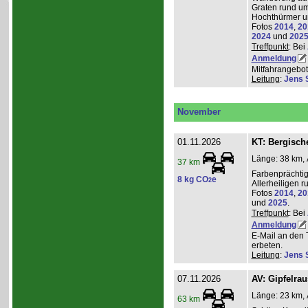
Graten rund um
Hochthürmer u
Fotos
2014
,
20
2024
und
202
Treffpunkt
: Bei
Anmeldung
Mitfahrangebot
Leitung
:
Jens 
November
01.11.2026
KT: Bergische
Länge: 38 km, 
37 km
Farbenprächti
8 kg CO
e
2
Allerheiligen 
Fotos
2014
,
20
und
2025
.
Treffpunkt
: Bei
Anmeldung
E-Mail an den 
erbeten.
Leitung
:
Jens 
07.11.2026
AV: Gipfelra
Länge: 23 km, 
63 km