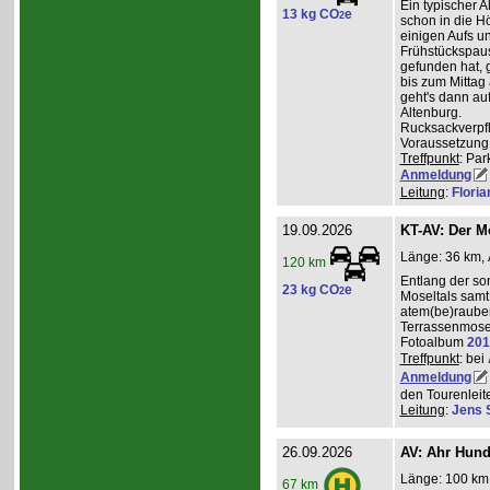
Ein typischer A
13 kg CO
e
2
schon in die H
einigen Aufs u
Frühstückspaus
gefunden hat, g
bis zum Mittag
geht's dann a
Altenburg.
Rucksackverpf
Voraussetzung: 
Treffpunkt
: Par
Anmeldung
Leitung
:
Flori
19.09.2026
KT-AV: Der M
Länge: 36 km, 
120 km
Entlang der s
23 kg CO
e
2
Moseltals samt 
atem(be)raube
Terrassenmose
Fotoalbum
201
Treffpunkt
: bei
Anmeldung
den Tourenleite
Leitung
:
Jens 
26.09.2026
AV: Ahr Hund
Länge: 100 km,
67 km