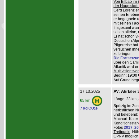
Von Bilbao im 
der Hauptstadt
Gerd Lorenz erz
seinen Erlebn
er begegnete u
mit seinen Face
Insgesamt wande
selten alleine,
Er hat schon vi
Deutschen Alpe
Pilgerreise ha
versuchen Ihne
zu bringen.
Die Fortsetzu
über den Camin
Atlantik wird e
Multivisionsvor
Beginn:
19:00 
Auf Grund begr
17.10.2026
AV: Ahrtaler 
Länge: 23 km, 
65 km
Spritzig im Zus
7 kg CO
e
2
herbstlichen N
und belebend:
Machart. Kater 
Konditionsstar
Fotos
2017
,
20
Treffpunkt
: Nä
ÖPNV möglich