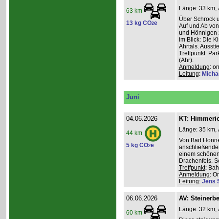
Länge: 33 km, 
63 km
Über Schrock u
13 kg CO
e
2
Auf und Ab von
und Hönnigen z
im Blick: Die 
Ahrtals. Aussti
Treffpunkt
: Pa
(Ahr).
Anmeldung
: o
Leitung
:
Micha
Juni
04.06.2026
KT: Himmeri
Länge: 35 km, 
44 km
Von Bad Honne
5 kg CO
e
2
anschließenden
einem schönen
Drachenfels. S
Treffpunkt
: Ba
Anmeldung
: O
Leitung
:
Jens 
06.06.2026
AV: Steinerb
Länge: 32 km, 
60 km