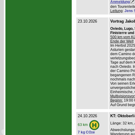
Anmeldung
den Tourenleite
Leitung
:
Jens 
23.10.2026
Vortrag Jako
Oviedo, Lugo,
Finisterre un
500 km vom Küs
Ende der Welt
Im Herbst 2025
Asturien gestart
dem Camino de
verletzungsbed
Tage auf dem K
nach Oviedo. I
der Camino Pri
begangenen Ro
nochmals nach 
Von seinen Erl
unvergessliche
Einheimische, w
Multivisionsvor
Beginn:
19:00 
Auf Grund begr
24.10.2026
KT: Oktoberl
Länge: 32 km, 
63 km
Abwechslungs-
7 kg CO
e
2
Wanderung au