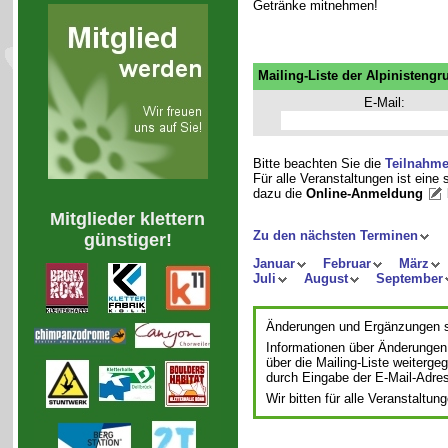
Getränke mitnehmen!
Mailing-Liste der Alpinistengr
E-Mail:
Bitte beachten Sie die
Teilnahm
Für alle Veranstaltungen ist eine
dazu die
Online-Anmeldung
Mitglieder klettern
Zu den nächsten Terminen
günstiger!
Januar
Februar
März
Juli
August
September
Änderungen und Ergänzungen si
Informationen über Änderungen
über die Mailing-Liste weiterge
durch Eingabe der E-Mail-Adre
Wir bitten für alle Veranstalt