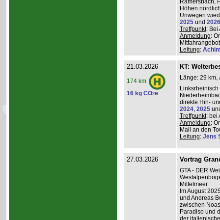
Ramersbach, H
Höhen nördlich
Unwegen wiede
2025
und
202
Treffpunkt
: Be
Anmeldung
: O
Mitfahrangebot
Leitung
:
Achim
21.03.2026
KT: Welterbe
Länge: 29 km, 
174 km
Linksrheinisch
16 kg CO
e
2
Niederheimba
direkte Hin- un
2024
,
2025
un
Treffpunkt
: be
Anmeldung
: O
Mail an den Tou
Leitung
:
Jens 
27.03.2026
Vortrag Grand
GTA - DER Wei
Westalpenboge
Mittelmeer
Im August 2025
und Andreas B
zwischen Noas
Paradiso und d
der italienisc