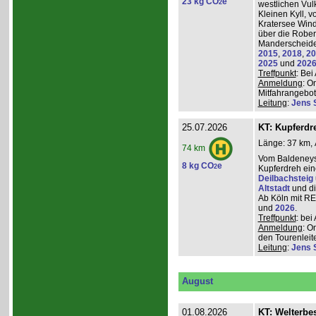
23 kg CO
e
2
westlichen Vulk
Kleinen Kyll, 
Kratersee Win
über die Rober
Manderscheider
2015
,
2018
,
20
2025
und
202
Treffpunkt
: Be
Anmeldung
: O
Mitfahrangebot
Leitung
:
Jens 
25.07.2026
KT: Kupferdr
Länge: 37 km, 
74 km
Vom Baldeneys
8 kg CO
e
2
Kupferdreh ei
Deilbachsteig
Altstadt
und d
Ab Köln mit RE,
und
2026
.
Treffpunkt
: be
Anmeldung
: O
den Tourenleite
Leitung
:
Jens 
August
01.08.2026
KT: Welterbe