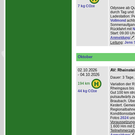
7 kg CO
e
2
Odyssee ab Que
durch Tag und 
Ladestation: P
Vollmond
achts
Sonnenaufgang
Rückfahrt mit
N
Start: 09.00 Uhr
Anmeldung
Leitung
:
Jens 
Oktober
02.10.2026
AV: Rheinste
- 04.10.2026
Dauer: 3 Tage,
194 km
Variation der 
Rheingaus bis 
44 kg CO
e
2
Gut 100 km st
pulsaufwärts 
Braubach. Übe
Kestert. Gemei
Regionalbahnen
Konditionsstar
Fotos
2024
un
Voraussetzung
1.600 Hm mit 
Teilnehmerzah
Anmeldung