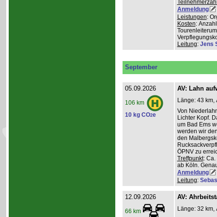
Teilnehmerzah
Anmeldung
Leistungen
: O
Kosten
: Anzah
Tourenleiterum
Verpflegungsk
Leitung
:
Jens 
September
05.09.2026
AV: Lahn auf
Länge: 43 km, 
106 km
Von Niederlahn
10 kg CO
e
2
Lichter Kopf. 
um Bad Ems we
werden wir den
den Malbergsko
Rucksackverpfl
ÖPNV zu errei
Treffpunkt
: Ca
ab Köln. Genau
Anmeldung
Leitung
:
Sebas
12.09.2026
AV: Ahrbeitst
Länge: 32 km, 
66 km