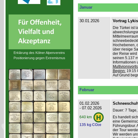
Januar
30.01.2026
Vortrag Lyki
Die Türkei ist 
abwechslungsr
Mittelmeerraum
schneebedeckte
Hochebenen, du
über riesige S
Erklärung des Kölner Alpenvereins
der Reise wird 
seinen 5.137 m 
Positionierung gegen Extremismus
Informationen 
Multivionsvortr
Beginn:
19:15 
Auf Grund beg
Februar
01.02.2026
Schneeschuh
- 07.02.2026
Dauer: 7 Tage,
Es handelt sic
640 km
eine Gemeinsch
135 kg CO
e
2
Führungstour. 
der Tour werde
Wir werden un