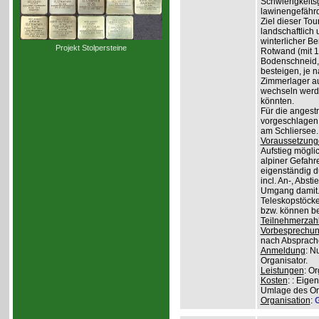
Schwierigkeit
lawinengefähr
Ziel dieser To
landschaftlich 
winterlicher B
Projekt Stolpersteine
Rotwand (mit 1.
Bodenschneid, 
besteigen, je n
Zimmerlager auf
wechseln werde
könnten.
Für die angest
vorgeschlagen 
am Schliersee.
Voraussetzung
Aufstieg mögli
alpiner Gefahr
eigenständig 
incl. An-, Abs
Umgang damit.
Teleskopstöcke
bzw. können be
Teilnehmerzah
Vorbesprechu
nach Absprach
Anmeldung
: N
Organisator.
Leistungen
: O
Kosten
: : Eige
Umlage des Org
Organisation
:
G