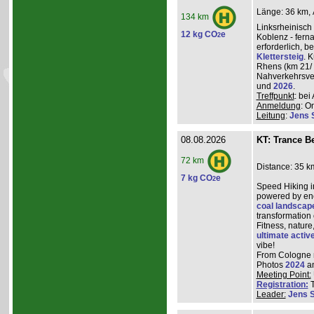
Länge: 36 km, 
134 km
Linksrheinisch
12 kg CO
e
2
Koblenz - ferna
erforderlich, 
Klettersteig
. 
Rhens (km 21/ 
Nahverkehrsve
und
2026
.
Treffpunkt
: be
Anmeldung
: O
Leitung
:
Jens 
08.08.2026
KT: Trance Be
72 km
Distance: 35 k
7 kg CO
e
2
Speed Hiking i
powered by ene
coal landscap
transformation
Fitness, nature
ultimate activ
vibe!
From Cologne ma
Photos
2024
a
Meeting Point:
Registration:
T
Leader:
Jens 