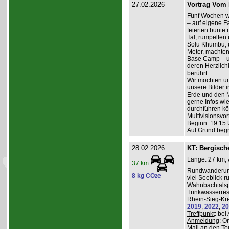
27.02.2026
Vortrag Vom 
Fünf Wochen w
– auf eigene Fa
feierten bunte
Tal, rumpelten 
Solu Khumbu, ü
Meter, machten
Base Camp – 
deren Herzlichk
berührt.
Wir möchten un
unsere Bilder 
Erde und den M
gerne Infos wi
durchführen kö
Multivisionsvor
Beginn:
19:15 
Auf Grund beg
28.02.2026
KT: Bergische
Länge: 27 km, 
37 km
Rundwanderung
8 kg CO
e
2
viel Seeblick r
Wahnbachtalsp
Trinkwasserres
Rhein-Sieg-Kre
2019
,
2022
,
20
Treffpunkt
: be
Anmeldung
: O
Mail an den To