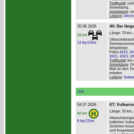
Treffpunkt
: und
Anmeldung.
Anmeldung
: o
Leitung
:
Ulrich
20.06.2026
AV: Der längs
Länge: 70 km, 
58 km
Ultrarundwand
12 kg CO
e
2
Sommersonnen
Ahrgebirge.
Fotos
2015
,
20
2021
,
2023
,
20
Treffpunkt
: bei
Anmeldung
: O
Mail an den To
erbeten.
Leitung
:
Sebas
Juli
04.07.2026
KT: Vulkanisc
Länge: 35 km, 
80 km
Abwechslungsr
8 kg CO
e
2
östlichen Vulka
Schönen Aussic
und Krayerbac