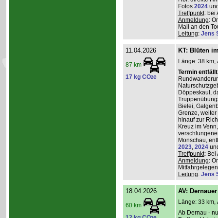
Fotos
2024
un
Treffpunkt
: be
Anmeldung
: O
Mail an den Tou
Leitung
:
Jens 
11.04.2026
KT: Blüten i
Länge: 38 km, 
87 km
Termin entfäll
17 kg CO
e
2
Rundwanderung
Naturschutzgeb
Döppeskaul, da
Truppenübungs
Bielei, Galgen
Grenze, weiter 
hinauf zur Ric
Kreuz im Venn,
verschlungenen
Monschau, entl
2023
,
2024
un
Treffpunkt
: Be
Anmeldung
: O
Mitfahrgelegenh
Leitung
:
Jens 
18.04.2026
AV: Dernauer
Länge: 33 km, 
60 km
Ab Dernau - nu
12 kg CO
e