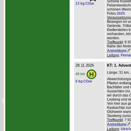
Schöne Kraxelt
13 kg CO
e
2
Felsenlandscha
schönen Weinor
Fotos
2025
.
Voraussetzung
Bewegen im un
Gelände, Tritts
Kletterstellen 
vorhanden, kö
werden.
Treffpunkt
: 8:3
Nähe der Ahrb
Anmeldung
Leitung
:
Flori
28.11.2026
KT: 1. Adven
Länge: 31 km, 
48 km
Abwechslungsre
5 kg CO
e
2
Pfaden entlang 
Bachtäler und m
Aussichten ins
wir durch das 
Leyberg und d
Von hier aus g
Kasbachtal zum
Glühwein wande
Stuxberg zurüc
Treffpunkt
: 7:
Anmeldung
Leitung
:
Ulrich