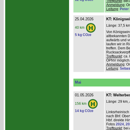
2
Treffpunkt
: be
Anmeldung
: O
Leitung
:
Peter I
25.04.2026
KT: Königswi
Länge: 37,5 km
40 km
Von Königswint
5 kg CO
e
2
altbekannten D
aufwärts und v
laufen wir in R
treffen. Dem B
Rucksackverpfl
Treffpunkt
: ca.
ÖPNV möglich. 
Anmeldung
: O
Leitung
:
Sebas
Mai
01.05.2026
KT: Welterbe
Länge: 29 km, 
156 km
14 kg CO
e
2
Linksrheinisch
nach Bhf. Obe
Hbf. direkte Hi
Fotos
2024
,
20
Treffpunkt
: be