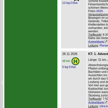
Schöne Kraxelt
13 kg CO
e
2
Felsenlandscha
schönen Weinor
Fotos
2025
.
Voraussetzung
Bewegen im un
Gelände, Tritts
Kletterstellen 
vorhanden, kö
werden.
Treffpunkt
: 8:3
Nähe der Ahrb
Anmeldung
Leitung
:
Flori
28.11.2026
KT: 1. Adven
Länge: 31 km, 
48 km
Abwechslungsre
5 kg CO
e
2
Pfaden entlang 
Bachtäler und m
Aussichten ins
wir durch das 
Leyberg und d
Von hier aus g
Kasbachtal zum
Glühwein wande
Stuxberg zurüc
Treffpunkt
: 7:
Anmeldung
Leitung
:
Ulrich