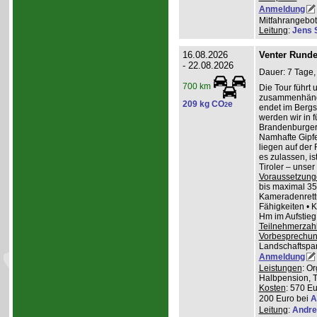
Anmeldung
Mitfahrangebot
Leitung
:
Jens 
16.08.2026
Venter Runde
- 22.08.2026
Dauer: 7 Tage,
700 km
Die Tour führt 
zusammenhänge
209 kg CO
e
2
endet im Bergs
werden wir in 
Brandenburger
Namhafte Gipfel
liegen auf der
es zulassen, is
Tiroler – unser 
Voraussetzung
bis maximal 35
Kameradenrettu
Fähigkeiten • 
Hm im Aufstieg
Teilnehmerzah
Vorbesprechu
Landschaftspa
Anmeldung
Leistungen
: O
Halbpension, T
Kosten
: 570 Eu
200 Euro bei
A
Leitung
:
Andre