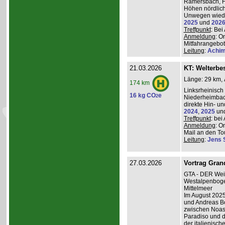
Ramersbach, H
Höhen nördlich
Unwegen wiede
2025
und
202
Treffpunkt
: Be
Anmeldung
: O
Mitfahrangebot
Leitung
:
Achim
21.03.2026
KT: Welterbe
Länge: 29 km, 
174 km
Linksrheinisch
16 kg CO
e
2
Niederheimba
direkte Hin- un
2024
,
2025
un
Treffpunkt
: be
Anmeldung
: O
Mail an den Tou
Leitung
:
Jens 
27.03.2026
Vortrag Grand
GTA - DER Wei
Westalpenboge
Mittelmeer
Im August 2025
und Andreas B
zwischen Noas
Paradiso und d
der italienisc