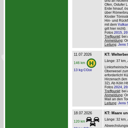
und an Nickeni
Ofen, Ostufer 
Erde hinauf, ö
über Römerbru
Kloster Töniss
Hin- und Rückf
mit dem
Vulka
gilt hier nicht).
Fotos
2015
,
20
Treffpunkt
: be
Anmeldung
: O
Leitung
:
Jens 
11.07.2026
KT: Welterbe
Länge: 37 km, 
146 km
Linksrheinisch
13 kg CO
e
2
Oberwesel zum 
erforderlich! 
Hirzenach (km 
32). Ab Köln Hb
Fotos
2024
,
20
Treffpunkt
: be
Anmeldung
: O
Mail an den Tou
Leitung
:
Jens 
18.07.2026
KT: Maare u
Länge: 32 km, 
120 km
Abwechslungsr