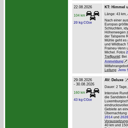
22.08.2026
KT: Himmel u
Länge: 43 km, 
104 km
Nach einer au
20 kg CO
e
2
Europas größt
Schluchten, idy
Höhenwegen zu
der Talsperre R
Mühle geht es 
und Wildbach T
Fraineu-Venn u
Michel. Fotos
2
Treffpunkt
: Bei
Anmeldung
Mitfahrangebot
Leitung
:
Jens 
29.08.2026
AV: Deluxe
- 30.08.2026
Dauer: 2 Tage,
160 km
Intensive Run
die Sandstein-
43 kg CO
e
2
Luxemburgisch
eindrucksvolle
Gebiete an ei
Übernachtung i
2014
und
202
Voraussetzung
40 km und 150