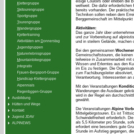
eisige Couloirs oder erleben die 
K
lettergruppe
weltweit. Die dafür erforderliche
S
kitourengruppe
bereits vorhanden. Der praktisc
Techniken sollen neben dem Erre
Sport
g
ruppe
Berggemeinschaft im Mittelpunkt 
T
ourengruppe
Aktivitäten:
W
andergruppe
Das ganze Jahr über unternehmen
K
l
ettertraining
und zur Vorbereitung auf alpinis
Aktivitäten am
D
onnerstag
und in steilem Gelände, machen 
J
ugendgruppen
Bei den gemeinsamen
Wochenen
N
aturerlebnisgruppe
Gemeinschaftstouren, die keinen
teilweise in Zusammenarbeit mit 
M
ountainbikegruppe
Wissen und Erlerntes aus den Kur
i
ntegrativ
im Eis zu festigen. Die Organisa
F
r
auen-Bergsport-Gruppe
zum Fachübungsleiter absolviert,
Verantwortung. Interessenten an a
H
andicap-Klettergruppe
Alpennials
Mit den Veranstaltungen
Konditi
Wanderungen die Ausdauer gekräfti
Regenb
o
gen-Gruppe
wird in der Regel ein durchschnit
Ausbildung
gewählt.
Hütten und Wege
Die Veranstaltungen
Alpine Vorb
Kontakt
Mittelgebirgstouren. Es ist Tritt
Jugend JDAV
Schwindelfreiheit erforderlich. D
als 5,5 Kilometer pro Stunde, sof
ALPINEWS
erfordert eine besonders gute Gr
Stunde im Aufstieg gegangen, di