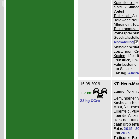
Konditionell:
se
bis zu 7 Stund
Vorteil
Technisch:
Alpi
Bergwege der 
Allgemein:
Team
Teilnehmerzah
Vorbesprechu
Geschäftsstelle
Anmeldung
Anmeldebestät
Leistungen
: O
Kosten
: 12 x H
Frühstück, Uml
Fahrtkosten un
der Sektion.
Leitung
:
Andre
15.08.2026
KT: Neun-Ma
Länge: 40 km, 
112 km
Gemündener Ma
22 kg CO
e
2
Kirche am Tot
Maar, Natursch
Gillenfeld, Pu
über die Alf z
Hetsche, Ruine
dann grob entl
Fotos
2015
,
2
und
2025
.
Treffpunkt
: Bei