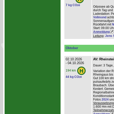
7 kg CO
e
2
Odyssee ab Que
durch Tag und 
Ladestation: P
Vollmond
achts
Sonnenaufgang
Rückfahrt mit
N
Start: 09.00 Uhr
Anmeldung
Leitung
:
Jens 
Oktober
02.10.2026
AV: Rheinste
- 04.10.2026
Dauer: 3 Tage,
194 km
Variation der 
Rheingaus bis 
44 kg CO
e
2
Gut 100 km st
pulsaufwärts 
Braubach. Übe
Kestert. Gemei
Regionalbahnen
Konditionsstar
Fotos
2024
un
Voraussetzung
1.600 Hm mit 
Teilnehmerzah
Anmeldung