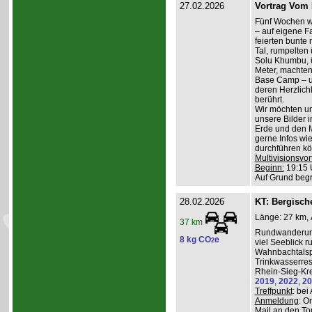
27.02.2026
Vortrag Vom 
Fünf Wochen w
– auf eigene Fa
feierten bunte
Tal, rumpelten 
Solu Khumbu, ü
Meter, machten
Base Camp – 
deren Herzlichk
berührt.
Wir möchten un
unsere Bilder 
Erde und den M
gerne Infos wi
durchführen kö
Multivisionsvor
Beginn:
19:15 
Auf Grund beg
28.02.2026
KT: Bergische
Länge: 27 km, 
37 km
Rundwanderung
8 kg CO
e
2
viel Seeblick r
Wahnbachtalsp
Trinkwasserres
Rhein-Sieg-Kre
2019
,
2022
,
20
Treffpunkt
: be
Anmeldung
: O
Mail an den To