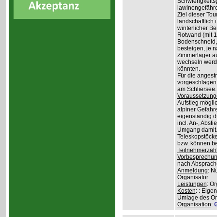
Schwierigkeit
lawinengefähr
Ziel dieser To
landschaftlich 
winterlicher B
Rotwand (mit 1.
Bodenschneid, 
besteigen, je n
Zimmerlager auf
wechseln werde
könnten.
Für die angest
vorgeschlagen 
am Schliersee.
Voraussetzung
Aufstieg mögli
alpiner Gefahr
eigenständig 
incl. An-, Abs
Umgang damit.
Teleskopstöcke
bzw. können be
Teilnehmerzah
Vorbesprechu
nach Absprach
Anmeldung
: N
Organisator.
Leistungen
: O
Kosten
: : Eige
Umlage des Org
Organisation
:
G