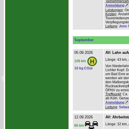
Teilnehmerzah
Anmeldung
Leistungen
: O
Kosten
: Anzah
Tourenleiterum
Verpflegungsk
Leitung
:
Jens 
September
05.09.2026
AV: Lahn auf
Länge: 43 km, 
106 km
Von Niederlahn
10 kg CO
e
2
Lichter Kopf. 
um Bad Ems we
werden wir den
den Malbergsko
Rucksackverpfl
ÖPNV zu errei
Treffpunkt
: Ca
ab Köln. Genau
Anmeldung
Leitung
:
Sebas
12.09.2026
AV: Ahrbeitst
Länge: 32 km, 
66 km