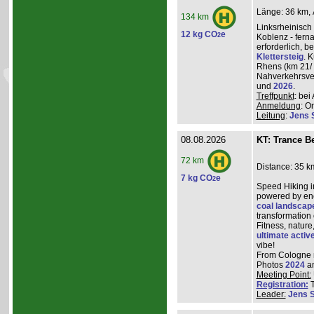
Länge: 36 km, 
134 km
Linksrheinisch
12 kg CO
e
2
Koblenz - ferna
erforderlich, 
Klettersteig
. 
Rhens (km 21/ 
Nahverkehrsve
und
2026
.
Treffpunkt
: be
Anmeldung
: O
Leitung
:
Jens 
08.08.2026
KT: Trance Be
72 km
Distance: 35 k
7 kg CO
e
2
Speed Hiking i
powered by ene
coal landscap
transformation
Fitness, nature
ultimate activ
vibe!
From Cologne ma
Photos
2024
a
Meeting Point:
Registration:
T
Leader:
Jens 