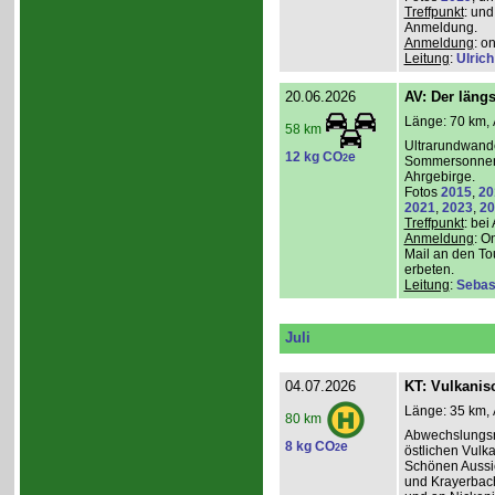
Treffpunkt
: und
Anmeldung.
Anmeldung
: o
Leitung
:
Ulrich
20.06.2026
AV: Der längs
Länge: 70 km, 
58 km
Ultrarundwand
12 kg CO
e
2
Sommersonnen
Ahrgebirge.
Fotos
2015
,
20
2021
,
2023
,
20
Treffpunkt
: bei
Anmeldung
: O
Mail an den To
erbeten.
Leitung
:
Sebas
Juli
04.07.2026
KT: Vulkanisc
Länge: 35 km, 
80 km
Abwechslungsr
8 kg CO
e
2
östlichen Vulka
Schönen Aussic
und Krayerbac