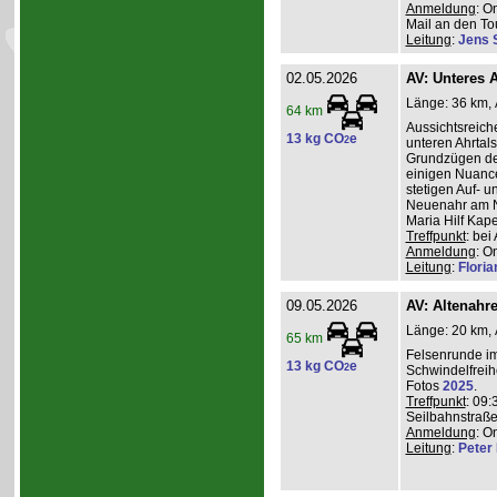
Anmeldung
: O
Mail an den Tou
Leitung
:
Jens 
02.05.2026
AV: Unteres A
Länge: 36 km, A
64 km
Aussichtsreic
13 kg CO
e
2
unteren Ahrtal
Grundzügen de
einigen Nuanc
stetigen Auf- 
Neuenahr am N
Maria Hilf Kap
Treffpunkt
: be
Anmeldung
: O
Leitung
:
Flori
09.05.2026
AV: Altenahr
Länge: 20 km, 
65 km
Felsenrunde im
13 kg CO
e
2
Schwindelfreih
Fotos
2025
.
Treffpunkt
: 09:
Seilbahnstraße
Anmeldung
: O
Leitung
:
Peter I