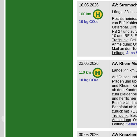
16.05.2026
AV: Stromsch
Länge: 33 km, 
100 km
Rechtsrheinisc
10 kg CO
e
2
von Bhf. Koble
Osterspai. Dire
RB 27 und zurü
10 und RE 8. 
Treffpunkt
: Be
Anmeldung
: O
Mail an den Tou
Leitung
:
Jens 
23.05.2026
AV: Rhein-Mo
Länge: 44 km, 
110 km
Auf Felsen und
10 kg CO
e
2
Pfaden und üb
und Rhein - K
ab dem Konder
zum Bleidenber
und herrlichen 
Busrückfahrt ab
Bahnfahrt ab K
zurück mit RE 8
Treffpunkt
: Be
Anmeldung
: O
Leitung
:
Sebas
30.05.2026
AV: Kreuzber