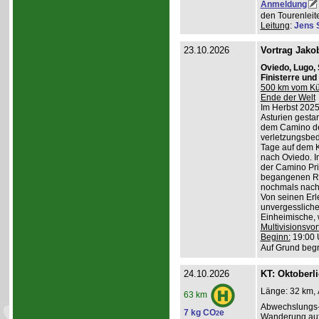
Anmeldung
den Tourenleite
Leitung
:
Jens 
23.10.2026
Vortrag Jako
Oviedo, Lugo,
Finisterre un
500 km vom Küs
Ende der Welt
Im Herbst 2025
Asturien gestart
dem Camino de
verletzungsbed
Tage auf dem K
nach Oviedo. I
der Camino Pri
begangenen Ro
nochmals nach 
Von seinen Erl
unvergessliche
Einheimische, w
Multivisionsvor
Beginn:
19:00 
Auf Grund begr
24.10.2026
KT: Oktoberl
Länge: 32 km, 
63 km
Abwechslungs-
7 kg CO
e
2
Wanderung au