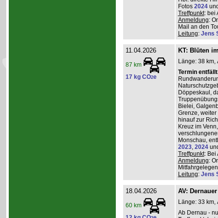
Fotos
2024
un
Treffpunkt
: be
Anmeldung
: O
Mail an den Tou
Leitung
:
Jens 
11.04.2026
KT: Blüten i
Länge: 38 km, 
87 km
Termin entfäll
17 kg CO
e
2
Rundwanderung
Naturschutzgeb
Döppeskaul, da
Truppenübungs
Bielei, Galgen
Grenze, weiter 
hinauf zur Ric
Kreuz im Venn,
verschlungenen
Monschau, entl
2023
,
2024
un
Treffpunkt
: Be
Anmeldung
: O
Mitfahrgelegenh
Leitung
:
Jens 
18.04.2026
AV: Dernauer
Länge: 33 km, 
60 km
Ab Dernau - nu
12 kg CO
e