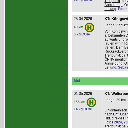
2
Treffpunkt
: be
Anmeldung
: O
Leitung
:
Peter I
25.04.2026
KT: Königswi
Länge: 37,5 km
40 km
Von Königswint
5 kg CO
e
2
altbekannten D
aufwärts und v
laufen wir in R
treffen. Dem B
Rucksackverpfl
Treffpunkt
: ca.
ÖPNV möglich. 
Anmeldung
: O
Leitung
:
Sebas
Mai
01.05.2026
KT: Welterbe
Länge: 29 km, 
156 km
14 kg CO
e
2
Linksrheinisch
nach Bhf. Obe
Hbf. direkte Hi
Fotos
2024
,
20
Treffpunkt
: be