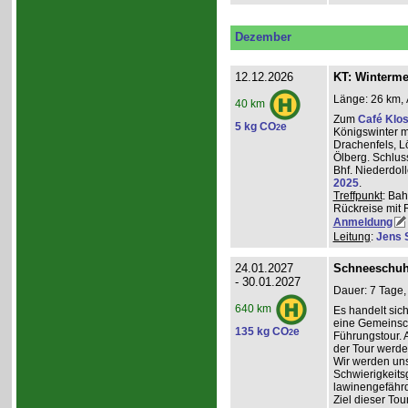
Dezember
12.12.2026
KT: Winterm
Länge: 26 km, 
40 km
Zum
Café Klos
5 kg CO
e
2
Königswinter m
Drachenfels, 
Ölberg. Schlus
Bhf. Niederdol
2025
.
Treffpunkt
: Bah
Rückreise mit 
Anmeldung
Leitung
:
Jens 
24.01.2027
Schneeschuh
- 30.01.2027
Dauer: 7 Tage,
640 km
Es handelt sic
eine Gemeinsch
135 kg CO
e
2
Führungstour. 
der Tour werde
Wir werden un
Schwierigkeit
lawinengefähr
Ziel dieser To