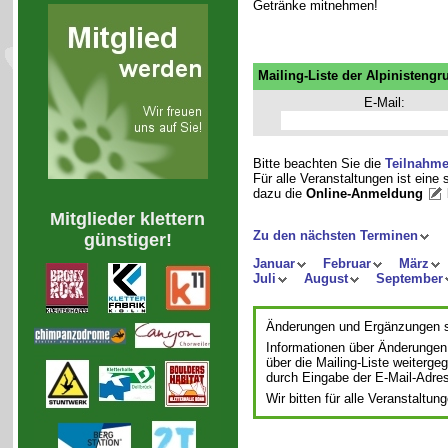
Getränke mitnehmen!
Mailing-Liste der Alpinistengr
E-Mail:
Bitte beachten Sie die
Teilnahm
Für alle Veranstaltungen ist eine
dazu die
Online-Anmeldung
Mitglieder klettern
Zu den nächsten Terminen
günstiger!
Januar
Februar
März
Juli
August
September
Änderungen und Ergänzungen si
Informationen über Änderungen
über die Mailing-Liste weiterge
durch Eingabe der E-Mail-Adre
Wir bitten für alle Veranstalt