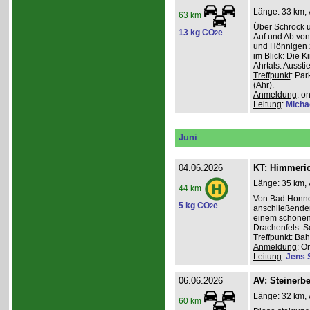
Länge: 33 km, 
63 km
Über Schrock u
13 kg CO
e
2
Auf und Ab von
und Hönnigen z
im Blick: Die 
Ahrtals. Aussti
Treffpunkt
: Pa
(Ahr).
Anmeldung
: o
Leitung
:
Micha
Juni
04.06.2026
KT: Himmeri
Länge: 35 km, 
44 km
Von Bad Honne
5 kg CO
e
2
anschließenden
einem schönen
Drachenfels. S
Treffpunkt
: Ba
Anmeldung
: O
Leitung
:
Jens 
06.06.2026
AV: Steinerb
Länge: 32 km, 
60 km