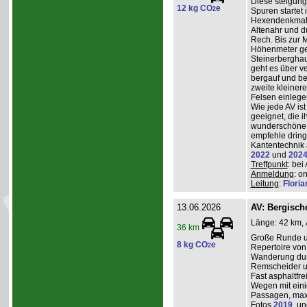
Diese steigun
12 kg CO
e
2
Spuren startet 
Hexendenkmal ü
Altenahr und d
Rech. Bis zur 
Höhenmeter g
Steinerberghau
geht es über v
bergauf und ber
zweite kleiner
Felsen einlege
Wie jede AV ist
geeignet, die 
wunderschöne A
empfehle dring
Kantentechnik 
2022
und
202
Treffpunkt
: bei
Anmeldung
: o
Leitung
:
Flori
13.06.2026
AV: Bergisc
Länge: 42 km, 
36 km
Große Runde u
8 kg CO
e
2
Repertoire von
Wanderung durc
Remscheider u
Fast asphaltfre
Wegen mit eini
Passagen, max
Fotos
2019
, u