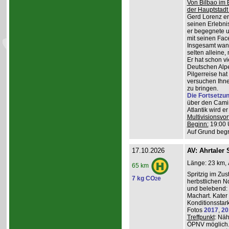
Von Bilbao im 
der Hauptstadt
Gerd Lorenz erz
seinen Erlebn
er begegnete u
mit seinen Face
Insgesamt wande
selten alleine,
Er hat schon vi
Deutschen Alpe
Pilgerreise ha
versuchen Ihne
zu bringen.
Die Fortsetzu
über den Camin
Atlantik wird e
Multivisionsvor
Beginn:
19:00 
Auf Grund begr
17.10.2026
AV: Ahrtaler 
Länge: 23 km, 
65 km
Spritzig im Zus
7 kg CO
e
2
herbstlichen N
und belebend:
Machart. Kater 
Konditionsstar
Fotos
2017
,
20
Treffpunkt
: Nä
ÖPNV möglich