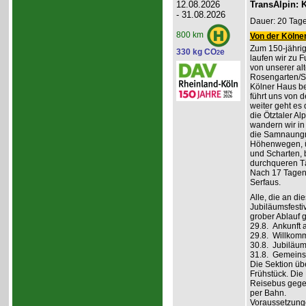
12.08.2026
TransAlpin: K
- 31.08.2026
Dauer: 20 Tage
800 km
Von der Kölner
Zum 150-jährig
330 kg CO
e
2
laufen wir zu F
von unserer al
Rosengarten/S
Kölner Haus be
führt uns von d
weiter geht es
die Ötztaler A
wandern wir in
die Samnaungru
Höhenwegen, ü
und Scharten, 
durchqueren Tä
Nach 17 Tagen,
Serfaus.
Alle, die an di
Jubiläumsfesti
grober Ablauf g
29.8. Ankunft 
29.8. Willkom
30.8. Jubiläum
31.8. Gemeins
Die Sektion üb
Frühstück. Die 
Reisebus gegen
per Bahn.
Voraussetzung