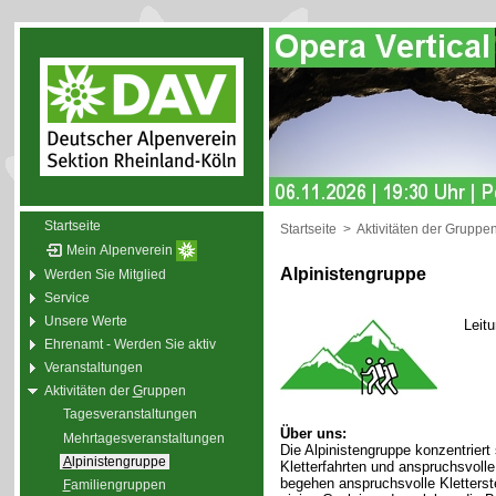
Startseite
Startseite
>
Aktivitäten der Gruppe
Mein Alpenverein
Alpinistengruppe
Werden Sie Mitglied
Service
Unsere Werte
Leit
Ehrenamt - Werden Sie aktiv
Veranstaltungen
Aktivitäten der
G
ruppen
Tagesveranstaltungen
Über uns:
Mehrtagesveranstaltungen
Die Alpinistengruppe konzentriert
A
lpinistengruppe
Kletterfahrten und anspruchsvol
begehen anspruchsvolle Kletterste
F
amiliengruppen