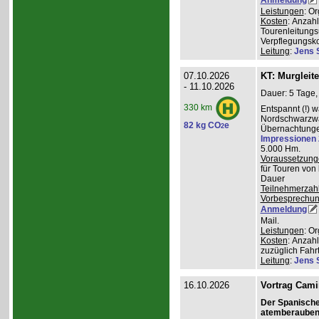
Leistungen
: O
Kosten
: Anzah
Tourenleitungs
Verpflegungsk
Leitung
:
Jens 
07.10.2026
KT: Murgleit
- 11.10.2026
Dauer: 5 Tage,
330 km
Entspannt (!) 
Nordschwarzwal
82 kg CO
e
2
Übernachtungen
Impressionen
5.000 Hm.
Voraussetzung
für Touren von
Dauer
Teilnehmerzah
Vorbesprechu
Anmeldung
Mail.
Leistungen
: O
Kosten
: Anzah
zuzüglich Fahr
Leitung
:
Jens 
16.10.2026
Vortrag Cami
Der Spanisch
atemberauben