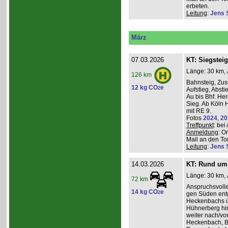
erbeten.
Leitung
:
Jens 
März
07.03.2026
KT: Siegsteig
Länge: 30 km, 
126 km
Bahnsteig, Zust
12 kg CO
e
2
Aufstieg, Absti
Au bis Bhf. He
Sieg. Ab Köln H
mit RE 9.
Fotos
2024
,
20
Treffpunkt
: be
Anmeldung
: O
Mail an den Tou
Leitung
:
Jens 
14.03.2026
KT: Rund um 
Länge: 30 km, 
72 km
Anspruchsvoll
14 kg CO
e
2
gen Süden entg
Heckenbachs ü
Hühnerberg hi
weiter nach/vor
Heckenbach, B