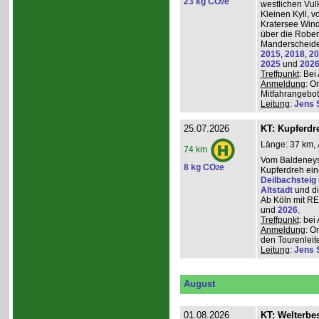
23 kg CO
e
2
westlichen Vulk
Kleinen Kyll, 
Kratersee Win
über die Rober
Manderscheider
2015
,
2018
,
20
2025
und
202
Treffpunkt
: Be
Anmeldung
: O
Mitfahrangebot
Leitung
:
Jens 
25.07.2026
KT: Kupferdr
Länge: 37 km, 
74 km
Vom Baldeneys
8 kg CO
e
2
Kupferdreh ei
Deilbachsteig
Altstadt
und d
Ab Köln mit RE,
und
2026
.
Treffpunkt
: be
Anmeldung
: O
den Tourenleite
Leitung
:
Jens 
August
01.08.2026
KT: Welterbe