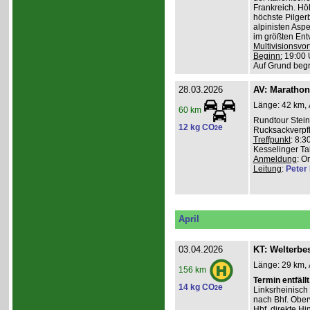
Frankreich. Hö
höchste Pilgerb
alpinisten Asp
im größten Ent
Multivisionsvor
Beginn:
19:00 
Auf Grund beg
28.03.2026
AV: Maratho
Länge: 42 km, 
60 km
Rundtour Stein
12 kg CO
e
2
Rucksackverpf
Treffpunkt
: 8:3
Kesselinger Tal
Anmeldung
: O
Leitung
:
Peter I
April
03.04.2026
KT: Welterbe
Länge: 29 km, 
156 km
Termin entfällt
14 kg CO
e
2
Linksrheinisch
nach Bhf. Obe
Hbf. direkte Hi