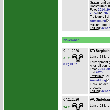
Graten rund um
Hochthürmer u
Fotos
2014
,
20
2024
und
202
Treffpunkt
: Bei
Anmeldung
Mitfahrangebot
Leitung
:
Jens 
November
01.11.2026
KT: Bergische
Länge: 38 km, 
37 km
Farbenprächti
8 kg CO
e
2
Allerheiligen 
Fotos
2014
,
20
und
2025
.
Treffpunkt
: Bei
Anmeldung
E-Mail an den 
erbeten.
Leitung
:
Jens 
07.11.2026
AV: Gipfelra
Länge: 23 km, 
63 km