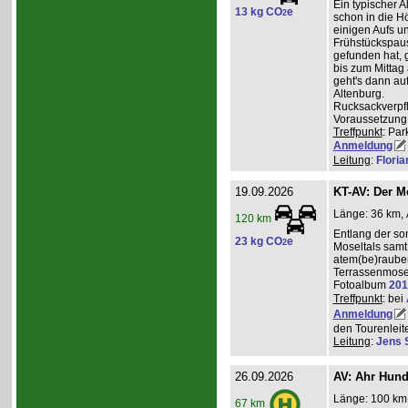
Ein typischer A
13 kg CO
e
2
schon in die H
einigen Aufs u
Frühstückspaus
gefunden hat, g
bis zum Mittag
geht's dann a
Altenburg.
Rucksackverpf
Voraussetzung: 
Treffpunkt
: Par
Anmeldung
Leitung
:
Flori
19.09.2026
KT-AV: Der M
Länge: 36 km, 
120 km
Entlang der s
23 kg CO
e
2
Moseltals samt 
atem(be)raube
Terrassenmose
Fotoalbum
201
Treffpunkt
: bei
Anmeldung
den Tourenleite
Leitung
:
Jens 
26.09.2026
AV: Ahr Hund
Länge: 100 km,
67 km