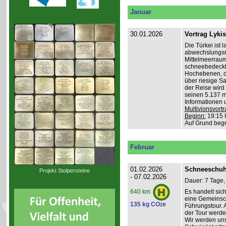
Januar
30.01.2026
Vortrag Lyki
Die Türkei ist 
abwechslungsr
Mittelmeerraum
schneebedeckte
Hochebenen, du
über riesige S
der Reise wird 
seinen 5.137 m 
Informationen 
Multivionsvortr
Beginn:
19:15 
Auf Grund beg
Februar
01.02.2026
Schneeschuh
Projekt Stolpersteine
- 07.02.2026
Dauer: 7 Tage,
Es handelt sic
640 km
eine Gemeinsch
135 kg CO
e
2
Führungstour. 
der Tour werde
Wir werden un