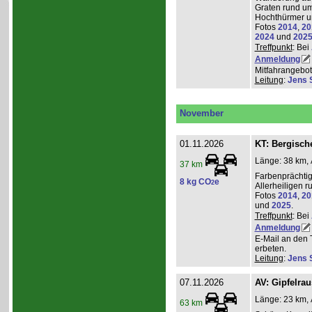
Graten rund um
Hochthürmer u
Fotos
2014
,
20
2024
und
202
Treffpunkt
: Bei
Anmeldung
Mitfahrangebot
Leitung
:
Jens 
November
01.11.2026
KT: Bergische
Länge: 38 km, 
37 km
Farbenprächti
8 kg CO
e
2
Allerheiligen 
Fotos
2014
,
20
und
2025
.
Treffpunkt
: Bei
Anmeldung
E-Mail an den 
erbeten.
Leitung
:
Jens 
07.11.2026
AV: Gipfelra
Länge: 23 km, 
63 km