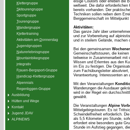
eisige Couloirs oder erleben die 
K
lettergruppe
weltweit. Die dafür erforderliche
S
kitourengruppe
bereits vorhanden. Der praktisc
Techniken sollen neben dem Erre
Sport
g
ruppe
Berggemeinschaft im Mittelpunkt 
T
ourengruppe
Aktivitäten:
W
andergruppe
Das ganze Jahr über unternehmen
K
l
ettertraining
und zur Vorbereitung auf alpinis
Aktivitäten am
D
onnerstag
und in steilem Gelände, machen 
J
ugendgruppen
Bei den gemeinsamen
Wochenen
N
aturerlebnisgruppe
Gemeinschaftstouren, die keinen
teilweise in Zusammenarbeit mit 
M
ountainbikegruppe
Wissen und Erlerntes aus den Kur
i
ntegrativ
im Eis zu festigen. Die Organisa
F
r
auen-Bergsport-Gruppe
zum Fachübungsleiter absolviert,
Verantwortung. Interessenten an a
H
andicap-Klettergruppe
Alpennials
Mit den Veranstaltungen
Konditi
Wanderungen die Ausdauer gekräfti
Regenb
o
gen-Gruppe
wird in der Regel ein durchschnit
Ausbildung
gewählt.
Hütten und Wege
Die Veranstaltungen
Alpine Vorb
Kontakt
Mittelgebirgstouren. Es ist Tritt
Jugend JDAV
Schwindelfreiheit erforderlich. D
als 5,5 Kilometer pro Stunde, sof
ALPINEWS
erfordert eine besonders gute Gr
Stunde im Aufstieg gegangen, di