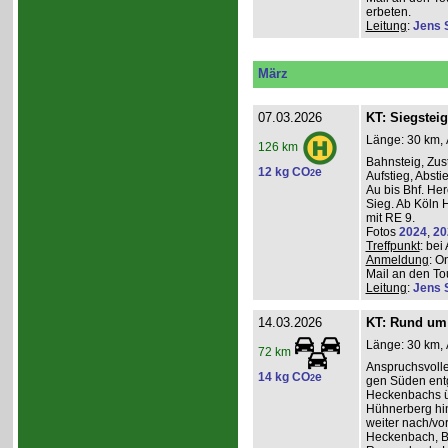
erbeten.
Leitung
:
Jens 
März
07.03.2026
KT: Siegsteig
Länge: 30 km, 
126 km
Bahnsteig, Zust
12 kg CO
e
2
Aufstieg, Absti
Au bis Bhf. He
Sieg. Ab Köln H
mit RE 9.
Fotos
2024
,
20
Treffpunkt
: be
Anmeldung
: O
Mail an den Tou
Leitung
:
Jens 
14.03.2026
KT: Rund um 
Länge: 30 km, 
72 km
Anspruchsvoll
14 kg CO
e
2
gen Süden entg
Heckenbachs ü
Hühnerberg hi
weiter nach/vor
Heckenbach, B