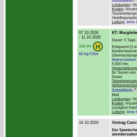
Leistungen
: O
Kosten
: Anzah
Tourenleitungs
Verpflegungsk
Leitung
:
Jens 
07.10.2026
KT: Murgleit
- 11.10.2026
Dauer: 5 Tage,
330 km
Entspannt (!) 
Nordschwarzwal
82 kg CO
e
2
Übernachtungen
Impressionen
5.000 Hm.
Voraussetzung
für Touren von
Dauer
Teilnehmerzah
Vorbesprechu
Anmeldung
Mail.
Leistungen
: O
Kosten
: Anzah
zuzüglich Fahr
Leitung
:
Jens 
16.10.2026
Vortrag Cami
Der Spanisch
atemberauben