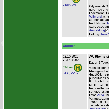
7 kg CO
e
2
Odyssee ab Que
durch Tag und 
Ladestation: P
Vollmond
achts
Sonnenaufgang
Rückfahrt mit
N
Start: 09.00 Uhr
Anmeldung
Leitung
:
Jens 
Oktober
02.10.2026
AV: Rheinste
- 04.10.2026
Dauer: 3 Tage,
194 km
Variation der 
Rheingaus bis 
44 kg CO
e
2
Gut 100 km st
pulsaufwärts 
Braubach. Übe
Kestert. Gemei
Regionalbahnen
Konditionsstar
Fotos
2024
un
Voraussetzung
1.600 Hm mit 
Teilnehmerzah
Anmeldung