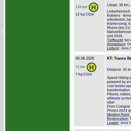
Länge: 36 km, 
134 km
Linksrheinisch
12 kg CO
e
2
Koblenz - ferna
erforderlich, 
Klettersteig
. 
Rhens (km 21/ 
Nahverkehrsve
und
2026
.
Treffpunkt
: be
Anmeldung
: O
Leitung
:
Jens 
08.08.2026
KT: Trance Be
72 km
Distance: 35 k
7 kg CO
e
2
Speed Hiking i
powered by ene
coal landscap
transformation
Fitness, nature
ultimate activ
vibe!
From Cologne ma
Photos
2024
a
Meeting Point:
Registration:
T
Leader:
Jens 