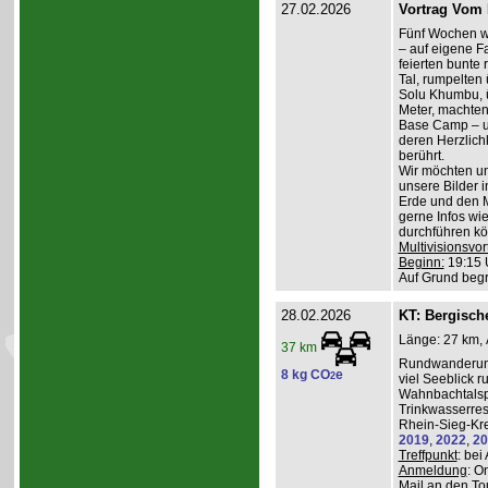
27.02.2026
Vortrag Vom 
Fünf Wochen w
– auf eigene Fa
feierten bunte
Tal, rumpelten 
Solu Khumbu, ü
Meter, machten
Base Camp – 
deren Herzlichk
berührt.
Wir möchten un
unsere Bilder 
Erde und den M
gerne Infos wi
durchführen kö
Multivisionsvor
Beginn:
19:15 
Auf Grund beg
28.02.2026
KT: Bergische
Länge: 27 km, 
37 km
Rundwanderung
8 kg CO
e
2
viel Seeblick r
Wahnbachtalsp
Trinkwasserres
Rhein-Sieg-Kre
2019
,
2022
,
20
Treffpunkt
: be
Anmeldung
: O
Mail an den To