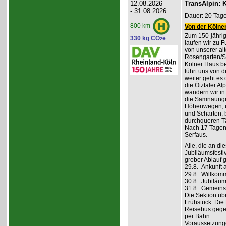
12.08.2026
TransAlpin: K
- 31.08.2026
Dauer: 20 Tage
800 km
Von der Kölner
Zum 150-jährig
330 kg CO
e
2
laufen wir zu F
von unserer al
Rosengarten/S
Kölner Haus be
führt uns von d
weiter geht es
die Ötztaler A
wandern wir in
die Samnaungru
Höhenwegen, ü
und Scharten, 
durchqueren Tä
Nach 17 Tagen,
Serfaus.
Alle, die an di
Jubiläumsfesti
grober Ablauf g
29.8. Ankunft 
29.8. Willkom
30.8. Jubiläum
31.8. Gemeins
Die Sektion üb
Frühstück. Die 
Reisebus gegen
per Bahn.
Voraussetzung