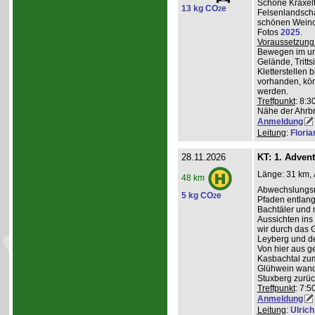
Schöne Kraxelt
13 kg CO
e
2
Felsenlandscha
schönen Weinor
Fotos
2025
.
Voraussetzung
Bewegen im un
Gelände, Tritts
Kletterstellen 
vorhanden, kö
werden.
Treffpunkt
: 8:3
Nähe der Ahrb
Anmeldung
Leitung
:
Flori
28.11.2026
KT: 1. Adven
Länge: 31 km, 
48 km
Abwechslungsre
5 kg CO
e
2
Pfaden entlang 
Bachtäler und m
Aussichten ins
wir durch das 
Leyberg und d
Von hier aus g
Kasbachtal zum
Glühwein wande
Stuxberg zurüc
Treffpunkt
: 7:
Anmeldung
Leitung
:
Ulrich