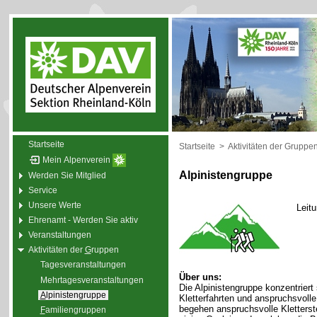
Startseite
Startseite
>
Aktivitäten der Gruppe
Mein Alpenverein
Alpinistengruppe
Werden Sie Mitglied
Service
Unsere Werte
Leit
Ehrenamt - Werden Sie aktiv
Veranstaltungen
Aktivitäten der
G
ruppen
Tagesveranstaltungen
Über uns:
Mehrtagesveranstaltungen
Die Alpinistengruppe konzentriert
A
lpinistengruppe
Kletterfahrten und anspruchsvol
begehen anspruchsvolle Kletterste
F
amiliengruppen