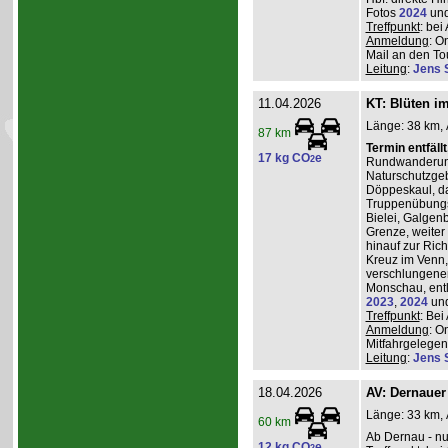
Fotos
2024
un
Treffpunkt
: be
Anmeldung
: O
Mail an den Tou
Leitung
:
Jens 
11.04.2026
KT: Blüten i
Länge: 38 km, 
87 km
Termin entfäll
17 kg CO
e
2
Rundwanderung
Naturschutzgeb
Döppeskaul, da
Truppenübungs
Bielei, Galgen
Grenze, weiter 
hinauf zur Ric
Kreuz im Venn,
verschlungenen
Monschau, entl
2023
,
2024
un
Treffpunkt
: Be
Anmeldung
: O
Mitfahrgelegenh
Leitung
:
Jens 
18.04.2026
AV: Dernauer
Länge: 33 km, 
60 km
Ab Dernau - nu
12 kg CO
e