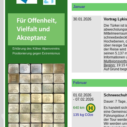
Januar
30.01.2026
Vortrag Lyki
Die Türkei ist 
abwechslungsr
Mittelmeerraum
schneebedeckte
Hochebenen, du
über riesige S
Erklärung des Kölner Alpenvereins
der Reise wird 
seinen 5.137 m 
Positionierung gegen Extremismus
Informationen 
Multivionsvortr
Beginn:
19:15 
Auf Grund beg
Februar
01.02.2026
Schneeschuh
- 07.02.2026
Dauer: 7 Tage,
Es handelt sic
640 km
eine Gemeinsch
135 kg CO
e
2
Führungstour. 
der Tour werde
Wir werden un