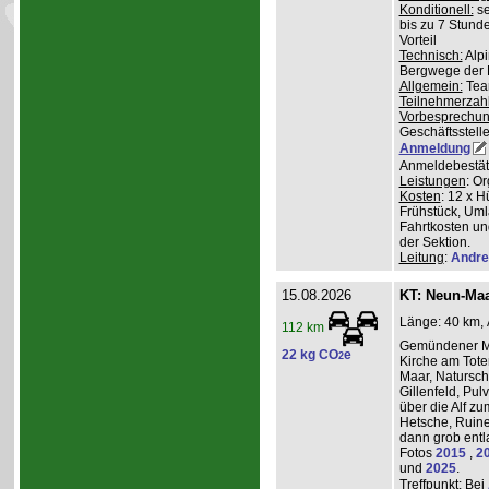
Konditionell:
se
bis zu 7 Stund
Vorteil
Technisch:
Alpi
Bergwege der 
Allgemein:
Team
Teilnehmerzah
Vorbesprechu
Geschäftsstelle
Anmeldung
Anmeldebestät
Leistungen
: O
Kosten
: 12 x H
Frühstück, Uml
Fahrtkosten un
der Sektion.
Leitung
:
Andre
15.08.2026
KT: Neun-Ma
Länge: 40 km, 
112 km
Gemündener Ma
22 kg CO
e
2
Kirche am Tot
Maar, Natursch
Gillenfeld, Pu
über die Alf z
Hetsche, Ruine
dann grob entl
Fotos
2015
,
2
und
2025
.
Treffpunkt
: Bei