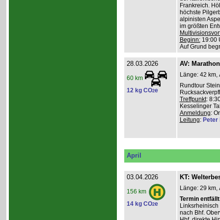
Frankreich. Hö
höchste Pilgerb
alpinisten Asp
im größten Ent
Multivisionsvor
Beginn:
19:00 
Auf Grund beg
28.03.2026
AV: Maratho
Länge: 42 km, 
60 km
Rundtour Stein
12 kg CO
e
2
Rucksackverpf
Treffpunkt
: 8:3
Kesselinger Tal
Anmeldung
: O
Leitung
:
Peter I
April
03.04.2026
KT: Welterbe
Länge: 29 km, 
156 km
Termin entfällt
14 kg CO
e
2
Linksrheinisch
nach Bhf. Obe
Hbf. direkte Hi