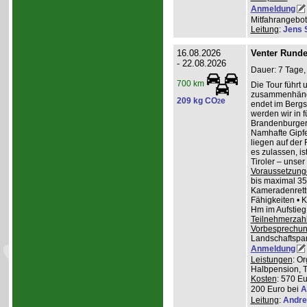
Anmeldung
Mitfahrangebot
Leitung
:
Jens 
16.08.2026
Venter Runde
- 22.08.2026
Dauer: 7 Tage,
700 km
Die Tour führt 
zusammenhänge
209 kg CO
e
2
endet im Bergs
werden wir in 
Brandenburger
Namhafte Gipfel
liegen auf der
es zulassen, is
Tiroler – unser 
Voraussetzung
bis maximal 35
Kameradenrettu
Fähigkeiten • 
Hm im Aufstieg
Teilnehmerzah
Vorbesprechu
Landschaftspa
Anmeldung
Leistungen
: O
Halbpension, T
Kosten
: 570 Eu
200 Euro bei
A
Leitung
:
Andre