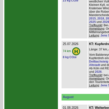
23 kg CO
e
2
westlichen Vulk
Kleinen Kyll, 
Kratersee Win
über die Rober
Manderscheider
2015
,
2018
,
20
2025
und
202
Treffpunkt
: Be
Anmeldung
: O
Mitfahrangebot
Leitung
:
Jens 
25.07.2026
KT: Kupferdr
Länge: 37 km, 
74 km
Vom Baldeneys
8 kg CO
e
2
Kupferdreh ei
Deilbachsteig
Altstadt
und d
Ab Köln mit RE,
und
2026
.
Treffpunkt
: be
Anmeldung
: O
den Tourenleite
Leitung
:
Jens 
August
01.08.2026
KT: Welterbe