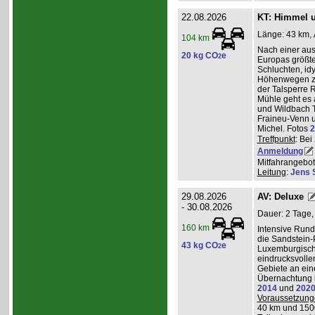
22.08.2026
KT: Himmel u
Länge: 43 km, 
104 km
Nach einer au
20 kg CO
e
2
Europas größt
Schluchten, idy
Höhenwegen zu
der Talsperre R
Mühle geht es 
und Wildbach T
Fraineu-Venn u
Michel. Fotos
2
Treffpunkt
: Bei
Anmeldung
Mitfahrangebot
Leitung
:
Jens 
29.08.2026
AV: Deluxe
- 30.08.2026
Dauer: 2 Tage,
160 km
Intensive Run
die Sandstein-
43 kg CO
e
2
Luxemburgisch
eindrucksvolle
Gebiete an ei
Übernachtung i
2014
und
202
Voraussetzung
40 km und 150