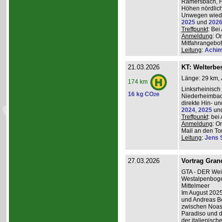
Ramersbach, H
Höhen nördlich
Unwegen wiede
2025
und
202
Treffpunkt
: Be
Anmeldung
: O
Mitfahrangebot
Leitung
:
Achim
21.03.2026
KT: Welterbe
Länge: 29 km, 
174 km
Linksrheinisch
16 kg CO
e
2
Niederheimba
direkte Hin- un
2024
,
2025
un
Treffpunkt
: be
Anmeldung
: O
Mail an den Tou
Leitung
:
Jens 
27.03.2026
Vortrag Grand
GTA - DER Wei
Westalpenboge
Mittelmeer
Im August 2025
und Andreas B
zwischen Noas
Paradiso und d
der italienisc