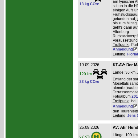
Ein typischer A
13 kg CO
e
2
schon in die H
einigen Aufs u
Frühstückspaus
gefunden hat, g
bis zum Mittag
geht's dann a
Altenburg.
Rucksackverpf
Voraussetzung: 
Treffpunkt
: Par
Anmeldung
Leitung
:
Flori
19.09.2026
KT-AV: Der M
Länge: 36 km, 
120 km
Entlang der s
23 kg CO
e
2
Moseltals samt 
atem(be)raube
Terrassenmose
Fotoalbum
201
Treffpunkt
: bei
Anmeldung
den Tourenleite
Leitung
:
Jens 
26.09.2026
AV: Ahr Hund
Länge: 100 km,
67 km