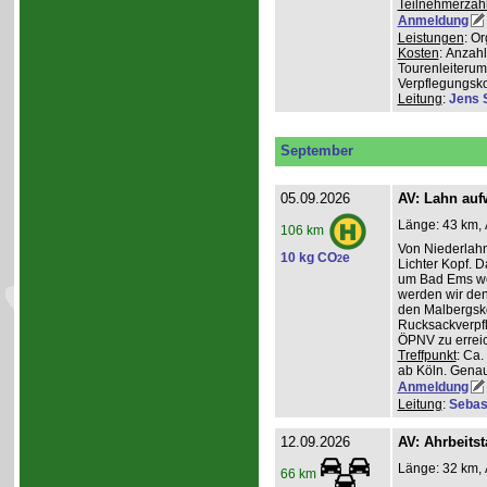
Teilnehmerzah
Anmeldung
Leistungen
: O
Kosten
: Anzah
Tourenleiterum
Verpflegungsk
Leitung
:
Jens 
September
05.09.2026
AV: Lahn auf
Länge: 43 km, 
106 km
Von Niederlahn
10 kg CO
e
2
Lichter Kopf. 
um Bad Ems we
werden wir den
den Malbergsko
Rucksackverpfl
ÖPNV zu errei
Treffpunkt
: Ca
ab Köln. Genau
Anmeldung
Leitung
:
Sebas
12.09.2026
AV: Ahrbeitst
Länge: 32 km, 
66 km