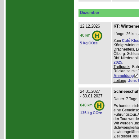
Dezember
12.12.2026
KT: Winterm
Länge: 26 km, 
40 km
Zum
Café Klos
5 kg CO
e
2
Königswinter m
Drachenfels, 
Ölberg. Schlus
Bhf. Niederdol
2025
.
Treffpunkt
: Bah
Rückreise mit 
Anmeldung
Leitung
:
Jens 
24.01.2027
Schneeschuh
- 30.01.2027
Dauer: 7 Tage,
640 km
Es handelt sic
eine Gemeinsch
135 kg CO
e
2
Führungstour. 
der Tour werde
Wir werden un
Schwierigkeit
lawinengefähr
Ziel dieser To