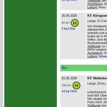
2
Treffpunkt
: be
Anmeldung
: O
Leitung
:
Peter I
25.04.2026
KT: Königswi
Länge: 37,5 km
40 km
Von Königswint
5 kg CO
e
2
altbekannten D
aufwärts und v
laufen wir in R
treffen. Dem B
Rucksackverpfl
Treffpunkt
: ca.
ÖPNV möglich. 
Anmeldung
: O
Leitung
:
Sebas
Mai
01.05.2026
KT: Welterbe
Länge: 29 km, 
156 km
14 kg CO
e
2
Linksrheinisch
nach Bhf. Obe
Hbf. direkte Hi
Fotos
2024
,
20
Treffpunkt
: be