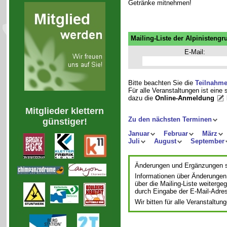
Getränke mitnehmen!
Mailing-Liste der Alpinistengr
E-Mail:
Bitte beachten Sie die
Teilnahm
Für alle Veranstaltungen ist eine
dazu die
Online-Anmeldung
Mitglieder klettern
Zu den nächsten Terminen
günstiger!
Januar
Februar
März
Juli
August
September
Änderungen und Ergänzungen si
Informationen über Änderungen
über die Mailing-Liste weiterge
durch Eingabe der E-Mail-Adre
Wir bitten für alle Veranstalt