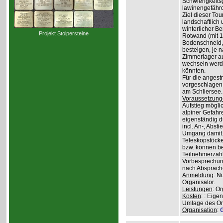
Schwierigkeit
lawinengefähr
Ziel dieser To
landschaftlich 
winterlicher B
Projekt Stolpersteine
Rotwand (mit 1.
Bodenschneid, 
besteigen, je n
Zimmerlager auf
wechseln werde
könnten.
Für die angest
vorgeschlagen 
am Schliersee.
Voraussetzung
Aufstieg mögli
alpiner Gefahr
eigenständig 
incl. An-, Abs
Umgang damit.
Teleskopstöcke
bzw. können be
Teilnehmerzah
Vorbesprechu
nach Absprach
Anmeldung
: N
Organisator.
Leistungen
: O
Kosten
: : Eige
Umlage des Org
Organisation
:
G