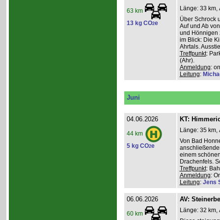
Länge: 33 km, 
63 km
Über Schrock u
13 kg CO
e
2
Auf und Ab von
und Hönnigen z
im Blick: Die 
Ahrtals. Aussti
Treffpunkt
: Pa
(Ahr).
Anmeldung
: o
Leitung
:
Micha
Juni
04.06.2026
KT: Himmeri
Länge: 35 km, 
44 km
Von Bad Honne
5 kg CO
e
2
anschließenden
einem schönen
Drachenfels. S
Treffpunkt
: Ba
Anmeldung
: O
Leitung
:
Jens 
06.06.2026
AV: Steinerb
Länge: 32 km, 
60 km