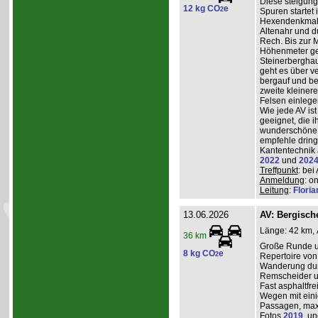
Diese steigun
12 kg CO
e
2
Spuren startet 
Hexendenkmal ü
Altenahr und d
Rech. Bis zur 
Höhenmeter g
Steinerberghau
geht es über v
bergauf und ber
zweite kleiner
Felsen einlege
Wie jede AV ist
geeignet, die 
wunderschöne A
empfehle dring
Kantentechnik 
2022
und
202
Treffpunkt
: bei
Anmeldung
: o
Leitung
:
Flori
13.06.2026
AV: Bergisc
Länge: 42 km, 
36 km
Große Runde u
8 kg CO
e
2
Repertoire von
Wanderung durc
Remscheider u
Fast asphaltfre
Wegen mit eini
Passagen, max
Fotos
2019
, u