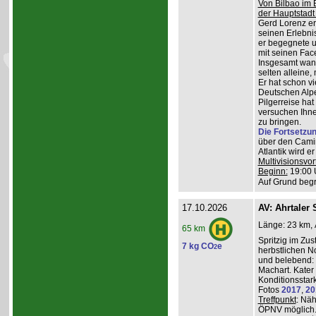
Von Bilbao im 
der Hauptstadt
Gerd Lorenz erz
seinen Erlebn
er begegnete u
mit seinen Face
Insgesamt wande
selten alleine,
Er hat schon vi
Deutschen Alpe
Pilgerreise ha
versuchen Ihne
zu bringen.
Die Fortsetzu
über den Camin
Atlantik wird e
Multivisionsvor
Beginn:
19:00 
Auf Grund begr
17.10.2026
AV: Ahrtaler 
Länge: 23 km, 
65 km
Spritzig im Zus
7 kg CO
e
2
herbstlichen N
und belebend:
Machart. Kater 
Konditionsstar
Fotos
2017
,
20
Treffpunkt
: Nä
ÖPNV möglich