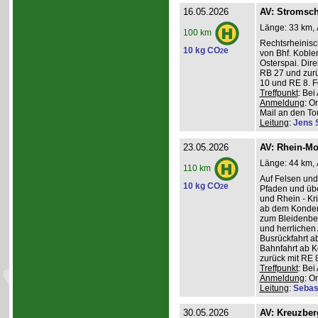
16.05.2026
AV: Stromsch
Länge: 33 km, 
100 km
Rechtsrheinisc
10 kg CO
e
2
von Bhf. Koble
Osterspai. Dire
RB 27 und zurü
10 und RE 8. 
Treffpunkt
: Be
Anmeldung
: O
Mail an den Tou
Leitung
:
Jens 
23.05.2026
AV: Rhein-Mo
Länge: 44 km, 
110 km
Auf Felsen und
10 kg CO
e
2
Pfaden und üb
und Rhein - K
ab dem Konder
zum Bleidenber
und herrlichen 
Busrückfahrt ab
Bahnfahrt ab K
zurück mit RE 8
Treffpunkt
: Be
Anmeldung
: O
Leitung
:
Sebas
30.05.2026
AV: Kreuzber