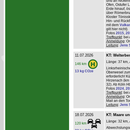
und an Nickeni
Ofen, Ostufer 
Erde hinauf, ö
über Römerbru
Kloster Töniss
Hin- und Rückf
mit dem
Vulka
gilt hier nicht).
Fotos
2015
,
20
Treffpunkt
: be
Anmeldung
: O
Leitung
:
Jens 
11.07.2026
KT: Welterbe
Länge: 37 km, 
146 km
Linksrheinisch
13 kg CO
e
2
Oberwesel zum 
erforderlich! 
Hirzenach (km 
32). Ab Köln Hb
Fotos
2024
,
20
Treffpunkt
: be
Anmeldung
: O
Mail an den Tou
Leitung
:
Jens 
18.07.2026
KT: Maare u
Länge: 32 km, 
120 km
Abwechslungsr