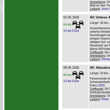
Anmeldung
: O
Mail an den Tou
Leitung
:
Jens 
02.05.2026
AV: Unteres A
Länge: 36 km, A
64 km
Aussichtsreic
13 kg CO
e
2
unteren Ahrtal
Grundzügen de
einigen Nuanc
stetigen Auf- 
Neuenahr am N
Maria Hilf Kap
Treffpunkt
: be
Anmeldung
: O
Leitung
:
Flori
09.05.2026
AV: Altenahr
Länge: 20 km, 
65 km
Felsenrunde im
13 kg CO
e
2
Schwindelfreih
Fotos
2025
.
Treffpunkt
: 09:
Seilbahnstraße
Anmeldung
: O
Leitung
:
Peter I