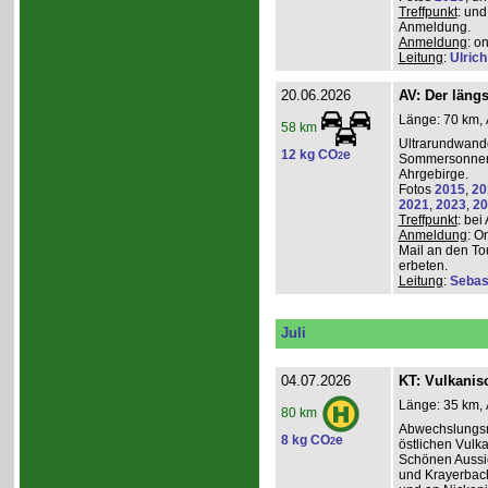
Treffpunkt
: und
Anmeldung.
Anmeldung
: o
Leitung
:
Ulrich
20.06.2026
AV: Der längs
Länge: 70 km, 
58 km
Ultrarundwand
12 kg CO
e
2
Sommersonnen
Ahrgebirge.
Fotos
2015
,
20
2021
,
2023
,
20
Treffpunkt
: bei
Anmeldung
: O
Mail an den To
erbeten.
Leitung
:
Sebas
Juli
04.07.2026
KT: Vulkanisc
Länge: 35 km, 
80 km
Abwechslungsr
8 kg CO
e
2
östlichen Vulka
Schönen Aussic
und Krayerbac