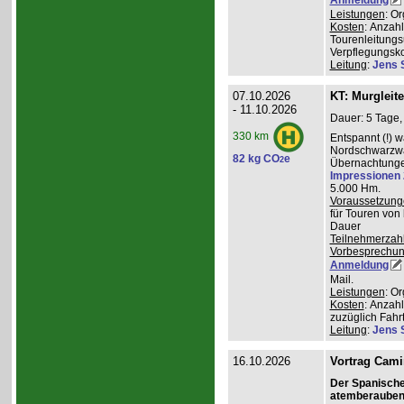
Leistungen
: O
Kosten
: Anzah
Tourenleitungs
Verpflegungsk
Leitung
:
Jens 
07.10.2026
KT: Murgleit
- 11.10.2026
Dauer: 5 Tage,
330 km
Entspannt (!) 
Nordschwarzwal
82 kg CO
e
2
Übernachtungen
Impressionen
5.000 Hm.
Voraussetzung
für Touren von
Dauer
Teilnehmerzah
Vorbesprechu
Anmeldung
Mail.
Leistungen
: O
Kosten
: Anzah
zuzüglich Fahr
Leitung
:
Jens 
16.10.2026
Vortrag Cami
Der Spanisch
atemberauben