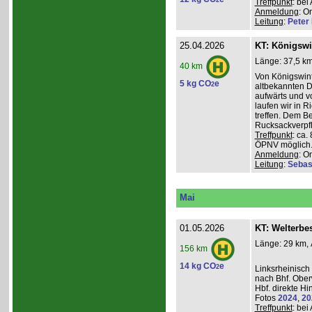
2
Treffpunkt
: be
Anmeldung
: O
Leitung
:
Peter I
25.04.2026
KT: Königswi
Länge: 37,5 km
40 km
Von Königswint
5 kg CO
e
2
altbekannten D
aufwärts und v
laufen wir in R
treffen. Dem B
Rucksackverpfl
Treffpunkt
: ca.
ÖPNV möglich. 
Anmeldung
: O
Leitung
:
Sebas
Mai
01.05.2026
KT: Welterbe
Länge: 29 km, 
156 km
14 kg CO
e
2
Linksrheinisch
nach Bhf. Obe
Hbf. direkte Hi
Fotos
2024
,
20
Treffpunkt
: be