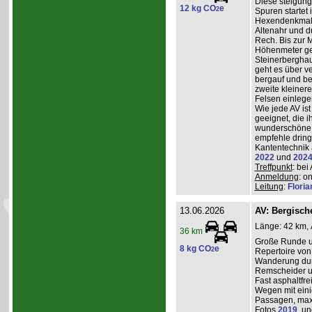
Diese steigun
12 kg CO
e
2
Spuren startet 
Hexendenkmal ü
Altenahr und d
Rech. Bis zur 
Höhenmeter g
Steinerberghau
geht es über v
bergauf und ber
zweite kleiner
Felsen einlege
Wie jede AV ist
geeignet, die 
wunderschöne A
empfehle dring
Kantentechnik 
2022
und
202
Treffpunkt
: bei
Anmeldung
: o
Leitung
:
Flori
13.06.2026
AV: Bergisc
Länge: 42 km, 
36 km
Große Runde u
8 kg CO
e
2
Repertoire von
Wanderung durc
Remscheider u
Fast asphaltfre
Wegen mit eini
Passagen, max
Fotos
2019
, u