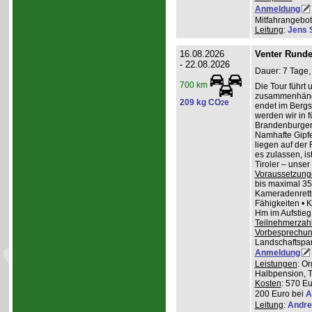
Anmeldung
Mitfahrangebot
Leitung
:
Jens 
16.08.2026
Venter Runde
- 22.08.2026
Dauer: 7 Tage,
700 km
Die Tour führt 
zusammenhänge
209 kg CO
e
2
endet im Bergs
werden wir in 
Brandenburger
Namhafte Gipfel
liegen auf der
es zulassen, is
Tiroler – unser 
Voraussetzung
bis maximal 35
Kameradenrettu
Fähigkeiten • 
Hm im Aufstieg
Teilnehmerzah
Vorbesprechu
Landschaftspa
Anmeldung
Leistungen
: O
Halbpension, T
Kosten
: 570 Eu
200 Euro bei
A
Leitung
:
Andre