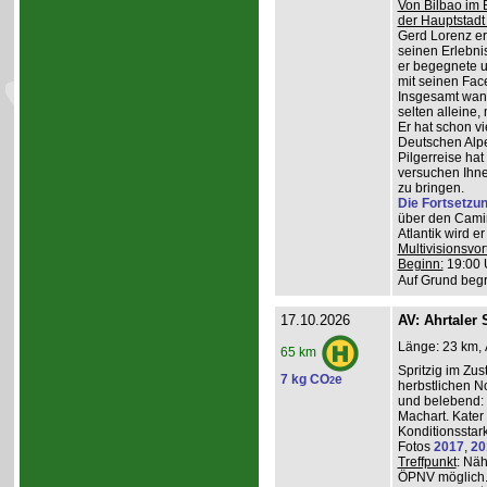
Von Bilbao im 
der Hauptstadt
Gerd Lorenz erz
seinen Erlebn
er begegnete u
mit seinen Face
Insgesamt wande
selten alleine,
Er hat schon vi
Deutschen Alpe
Pilgerreise ha
versuchen Ihne
zu bringen.
Die Fortsetzu
über den Camin
Atlantik wird e
Multivisionsvor
Beginn:
19:00 
Auf Grund begr
17.10.2026
AV: Ahrtaler 
Länge: 23 km, 
65 km
Spritzig im Zus
7 kg CO
e
2
herbstlichen N
und belebend:
Machart. Kater 
Konditionsstar
Fotos
2017
,
20
Treffpunkt
: Nä
ÖPNV möglich