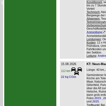
Konditionell:
se
bis zu 7 Stund
Vorteil
Technisch:
Alpi
Bergwege der 
Allgemein:
Team
Teilnehmerzah
Vorbesprechu
Geschäftsstelle
Anmeldung
Anmeldebestät
Leistungen
: O
Kosten
: 12 x H
Frühstück, Uml
Fahrtkosten un
der Sektion.
Leitung
:
Andre
15.08.2026
KT: Neun-Ma
Länge: 40 km, 
112 km
Gemündener Ma
22 kg CO
e
2
Kirche am Tot
Maar, Natursch
Gillenfeld, Pu
über die Alf z
Hetsche, Ruine
dann grob entl
Fotos
2015
,
2
und
2025
.
Treffpunkt
: Bei