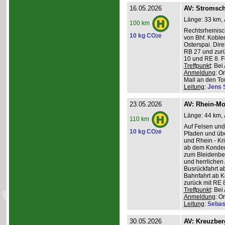
16.05.2026
AV: Stromsch
Länge: 33 km, 
100 km
Rechtsrheinisc
10 kg CO
e
2
von Bhf. Koble
Osterspai. Dire
RB 27 und zurü
10 und RE 8. 
Treffpunkt
: Be
Anmeldung
: O
Mail an den Tou
Leitung
:
Jens 
23.05.2026
AV: Rhein-Mo
Länge: 44 km, 
110 km
Auf Felsen und
10 kg CO
e
2
Pfaden und üb
und Rhein - K
ab dem Konder
zum Bleidenber
und herrlichen 
Busrückfahrt ab
Bahnfahrt ab K
zurück mit RE 8
Treffpunkt
: Be
Anmeldung
: O
Leitung
:
Sebas
30.05.2026
AV: Kreuzber