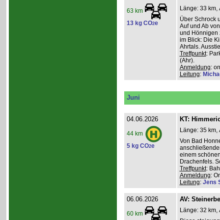
Länge: 33 km, 
63 km
Über Schrock u
13 kg CO
e
2
Auf und Ab von
und Hönnigen z
im Blick: Die 
Ahrtals. Aussti
Treffpunkt
: Pa
(Ahr).
Anmeldung
: o
Leitung
:
Micha
Juni
04.06.2026
KT: Himmeri
Länge: 35 km, 
44 km
Von Bad Honne
5 kg CO
e
2
anschließenden
einem schönen
Drachenfels. S
Treffpunkt
: Ba
Anmeldung
: O
Leitung
:
Jens 
06.06.2026
AV: Steinerb
Länge: 32 km, 
60 km