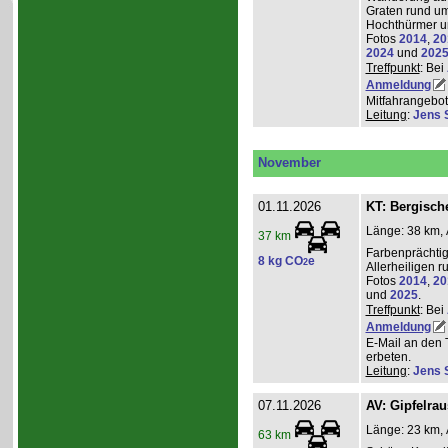
Graten rund um
Hochthürmer u
Fotos
2014
,
20
2024
und
202
Treffpunkt
: Bei
Anmeldung
Mitfahrangebot
Leitung
:
Jens 
November
01.11.2026
KT: Bergische
Länge: 38 km, 
37 km
Farbenprächti
8 kg CO
e
2
Allerheiligen 
Fotos
2014
,
20
und
2025
.
Treffpunkt
: Bei
Anmeldung
E-Mail an den 
erbeten.
Leitung
:
Jens 
07.11.2026
AV: Gipfelra
Länge: 23 km, 
63 km