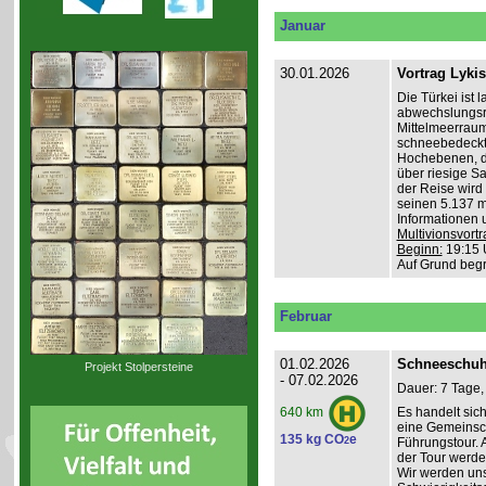
Januar
30.01.2026
Vortrag Lyki
Die Türkei ist 
abwechslungsr
Mittelmeerraum
schneebedeckte
Hochebenen, du
über riesige S
der Reise wird 
seinen 5.137 m 
Informationen 
Multivionsvortr
Beginn:
19:15 
Auf Grund beg
Februar
01.02.2026
Schneeschuh
Projekt Stolpersteine
- 07.02.2026
Dauer: 7 Tage,
Es handelt sic
640 km
eine Gemeinsch
135 kg CO
e
2
Führungstour. 
der Tour werde
Wir werden un