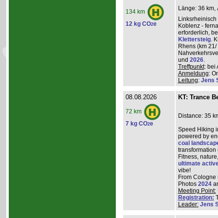
Länge: 36 km, 
134 km
Linksrheinisch
12 kg CO
e
2
Koblenz - ferna
erforderlich, 
Klettersteig
. 
Rhens (km 21/ 
Nahverkehrsve
und
2026
.
Treffpunkt
: be
Anmeldung
: O
Leitung
:
Jens 
08.08.2026
KT: Trance Be
72 km
Distance: 35 k
7 kg CO
e
2
Speed Hiking i
powered by ene
coal landscap
transformation
Fitness, nature
ultimate activ
vibe!
From Cologne ma
Photos
2024
a
Meeting Point:
Registration:
T
Leader:
Jens 