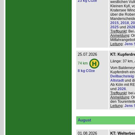
23 kg CO
e
2
westlichen Vulk
Kleinen Kyll, 
Kratersee Win
über die Rober
Manderscheider
2015
,
2018
,
20
2025
und
202
Treffpunkt
: Be
Anmeldung
: O
Mitfahrangebot
Leitung
:
Jens 
25.07.2026
KT: Kupferdr
Länge: 37 km, 
74 km
Vom Baldeneys
8 kg CO
e
2
Kupferdreh ei
Deilbachsteig
Altstadt
und d
Ab Köln mit RE,
und
2026
.
Treffpunkt
: be
Anmeldung
: O
den Tourenleite
Leitung
:
Jens 
August
01.08.2026
KT: Welterbe