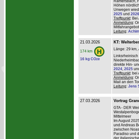
Ramersbach, H
Höhen nördlich
Unwegen wiede
2025
und
202
Treffpunkt
: Be
Anmeldung
: O
Mitfahrangebot
Leitung
:
Achim
21.03.2026
KT: Welterbe
Länge: 29 km, 
174 km
Linksrheinisch
16 kg CO
e
2
Niederheimba
direkte Hin- un
2024
,
2025
un
Treffpunkt
: be
Anmeldung
: O
Mail an den Tou
Leitung
:
Jens 
27.03.2026
Vortrag Grand
GTA - DER Wei
Westalpenboge
Mittelmeer
Im August 2025
und Andreas B
zwischen Noas
Paradiso und d
der italienisc