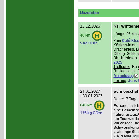
Dezember
12.12.2026
KT: Winterm
Länge: 26 km, 
40 km
Zum
Café Klos
5 kg CO
e
2
Königswinter m
Drachenfels, 
Ölberg. Schlus
Bhf. Niederdol
2025
.
Treffpunkt
: Bah
Rückreise mit 
Anmeldung
Leitung
:
Jens 
24.01.2027
Schneeschuh
- 30.01.2027
Dauer: 7 Tage,
640 km
Es handelt sic
eine Gemeinsch
135 kg CO
e
2
Führungstour. 
der Tour werde
Wir werden un
Schwierigkeit
lawinengefähr
Ziel dieser To