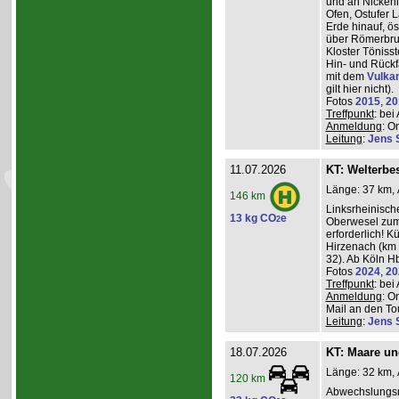
und an Nickeni
Ofen, Ostufer 
Erde hinauf, ö
über Römerbru
Kloster Töniss
Hin- und Rückf
mit dem
Vulka
gilt hier nicht).
Fotos
2015
,
20
Treffpunkt
: be
Anmeldung
: O
Leitung
:
Jens 
11.07.2026
KT: Welterbe
Länge: 37 km, 
146 km
Linksrheinisch
13 kg CO
e
2
Oberwesel zum 
erforderlich! 
Hirzenach (km 
32). Ab Köln Hb
Fotos
2024
,
20
Treffpunkt
: be
Anmeldung
: O
Mail an den Tou
Leitung
:
Jens 
18.07.2026
KT: Maare u
Länge: 32 km, 
120 km
Abwechslungsr