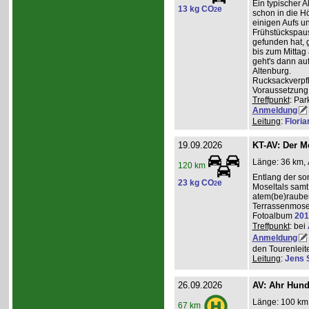
Ein typischer A
13 kg CO
e
2
schon in die H
einigen Aufs u
Frühstückspaus
gefunden hat, g
bis zum Mittag
geht's dann a
Altenburg.
Rucksackverpf
Voraussetzung: 
Treffpunkt
: Par
Anmeldung
Leitung
:
Flori
19.09.2026
KT-AV: Der M
Länge: 36 km, 
120 km
Entlang der s
23 kg CO
e
2
Moseltals samt 
atem(be)raube
Terrassenmose
Fotoalbum
201
Treffpunkt
: bei
Anmeldung
den Tourenleite
Leitung
:
Jens 
26.09.2026
AV: Ahr Hund
Länge: 100 km,
67 km