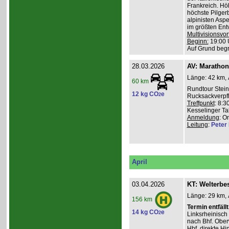
Frankreich. Hö
höchste Pilgerb
alpinisten Asp
im größten Ent
Multivisionsvor
Beginn:
19:00 
Auf Grund beg
28.03.2026
AV: Maratho
Länge: 42 km, 
60 km
Rundtour Stein
12 kg CO
e
2
Rucksackverpf
Treffpunkt
: 8:3
Kesselinger Tal
Anmeldung
: O
Leitung
:
Peter I
April
03.04.2026
KT: Welterbe
Länge: 29 km, 
156 km
Termin entfällt
14 kg CO
e
2
Linksrheinisch
nach Bhf. Obe
Hbf. direkte Hi