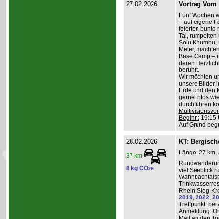
27.02.2026
Vortrag Vom 
Fünf Wochen w
– auf eigene Fa
feierten bunte
Tal, rumpelten 
Solu Khumbu, ü
Meter, machten
Base Camp – 
deren Herzlichk
berührt.
Wir möchten un
unsere Bilder 
Erde und den M
gerne Infos wi
durchführen kö
Multivisionsvor
Beginn:
19:15 
Auf Grund beg
28.02.2026
KT: Bergische
Länge: 27 km, 
37 km
Rundwanderung
8 kg CO
e
2
viel Seeblick r
Wahnbachtalsp
Trinkwasserres
Rhein-Sieg-Kre
2019
,
2022
,
20
Treffpunkt
: be
Anmeldung
: O
Mail an den To