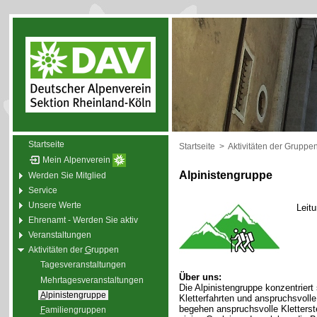
Startseite
Startseite
>
Aktivitäten der Gruppe
Mein Alpenverein
Alpinistengruppe
Werden Sie Mitglied
Service
Unsere Werte
Leit
Ehrenamt - Werden Sie aktiv
Veranstaltungen
Aktivitäten der
G
ruppen
Tagesveranstaltungen
Über uns:
Mehrtagesveranstaltungen
Die Alpinistengruppe konzentriert
A
lpinistengruppe
Kletterfahrten und anspruchsvol
begehen anspruchsvolle Kletterste
F
amiliengruppen