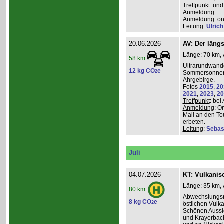
Treffpunkt
: und
Anmeldung.
Anmeldung
: o
Leitung
:
Ulrich
20.06.2026
AV: Der längs
Länge: 70 km, 
58 km
Ultrarundwand
12 kg CO
e
2
Sommersonnen
Ahrgebirge.
Fotos
2015
,
20
2021
,
2023
,
20
Treffpunkt
: bei
Anmeldung
: O
Mail an den To
erbeten.
Leitung
:
Sebas
Juli
04.07.2026
KT: Vulkanisc
Länge: 35 km, 
80 km
Abwechslungsr
8 kg CO
e
2
östlichen Vulka
Schönen Aussic
und Krayerbac