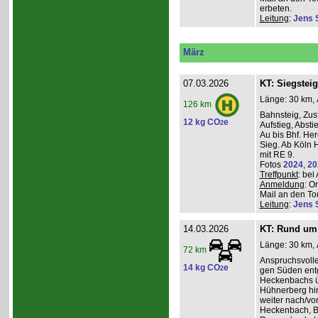
erbeten.
Leitung
:
Jens 
März
07.03.2026
KT: Siegsteig
Länge: 30 km, 
126 km
Bahnsteig, Zust
12 kg CO
e
2
Aufstieg, Absti
Au bis Bhf. He
Sieg. Ab Köln H
mit RE 9.
Fotos
2024
,
20
Treffpunkt
: be
Anmeldung
: O
Mail an den Tou
Leitung
:
Jens 
14.03.2026
KT: Rund um 
Länge: 30 km, 
72 km
Anspruchsvoll
14 kg CO
e
2
gen Süden entg
Heckenbachs ü
Hühnerberg hi
weiter nach/vor
Heckenbach, B