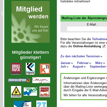
Getränke mitnehmen!
Mailing-Liste der Alpinistengr
E-Mail:
Bitte beachten Sie die
Teilnahm
Für alle Veranstaltungen ist eine
dazu die
Online-Anmeldung
Mitglieder klettern
Zu den nächsten Terminen
günstiger!
Januar
Februar
März
Juli
August
September
Änderungen und Ergänzungen si
Informationen über Änderungen
über die Mailing-Liste weiterge
durch Eingabe der E-Mail-Adre
Wir bitten für alle Veranstalt