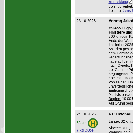
Anmeldung
den Tourenleite
Leitung
:
Jens 
23.10.2026
Vortrag Jako
Oviedo, Lugo,
Finisterre un
500 km vom Küs
Ende der Welt
Im Herbst 2025
Asturien gestart
dem Camino de
verletzungsbed
Tage auf dem K
nach Oviedo. I
der Camino Pri
begangenen Ro
nochmals nach 
Von seinen Erl
unvergessliche
Einheimische, w
Multivisionsvor
Beginn:
19:00 
Auf Grund begr
24.10.2026
KT: Oktoberl
Länge: 32 km, 
63 km
Abwechslungs-
7 kg CO
e
2
Wanderung au