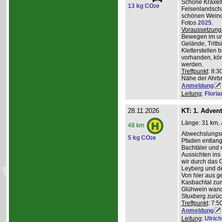
Schöne Kraxelt
13 kg CO
e
2
Felsenlandscha
schönen Weinor
Fotos
2025
.
Voraussetzung
Bewegen im un
Gelände, Tritts
Kletterstellen 
vorhanden, kö
werden.
Treffpunkt
: 8:3
Nähe der Ahrb
Anmeldung
Leitung
:
Flori
28.11.2026
KT: 1. Adven
Länge: 31 km, 
48 km
Abwechslungsre
5 kg CO
e
2
Pfaden entlang 
Bachtäler und m
Aussichten ins
wir durch das 
Leyberg und d
Von hier aus g
Kasbachtal zum
Glühwein wande
Stuxberg zurüc
Treffpunkt
: 7:
Anmeldung
Leitung
:
Ulrich