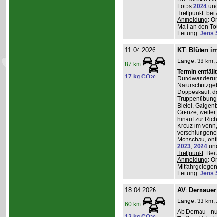
Fotos
2024
un
Treffpunkt
: be
Anmeldung
: O
Mail an den Tou
Leitung
:
Jens 
11.04.2026
KT: Blüten i
Länge: 38 km, 
87 km
Termin entfäll
17 kg CO
e
2
Rundwanderung
Naturschutzgeb
Döppeskaul, da
Truppenübungs
Bielei, Galgen
Grenze, weiter 
hinauf zur Ric
Kreuz im Venn,
verschlungenen
Monschau, entl
2023
,
2024
un
Treffpunkt
: Be
Anmeldung
: O
Mitfahrgelegenh
Leitung
:
Jens 
18.04.2026
AV: Dernauer
Länge: 33 km, 
60 km
Ab Dernau - nu
12 kg CO
e