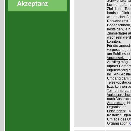
Schwierigkeit
lawinengefähr
Ziel dieser To
landschaftlich 
winterlicher B
Rotwand (mit 1.
Bodenschneid, 
besteigen, je n
Zimmerlager auf
wechseln werde
könnten.
Für die angest
vorgeschlagen 
am Schliersee.
Voraussetzung
Aufstieg mögli
alpiner Gefahr
eigenständig 
incl. An-, Abs
Umgang damit.
Teleskopstöcke
bzw. können be
Teilnehmerzah
Vorbesprechu
nach Absprach
Anmeldung
: N
Organisator.
Leistungen
: O
Kosten
: : Eige
Umlage des Org
Organisation
:
G