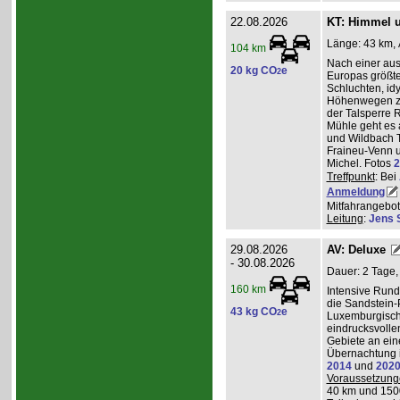
22.08.2026
KT: Himmel u
Länge: 43 km, 
104 km
Nach einer au
20 kg CO
e
2
Europas größt
Schluchten, idy
Höhenwegen zu
der Talsperre R
Mühle geht es 
und Wildbach T
Fraineu-Venn u
Michel. Fotos
2
Treffpunkt
: Bei
Anmeldung
Mitfahrangebot
Leitung
:
Jens 
29.08.2026
AV: Deluxe
- 30.08.2026
Dauer: 2 Tage,
160 km
Intensive Run
die Sandstein-
43 kg CO
e
2
Luxemburgisch
eindrucksvolle
Gebiete an ei
Übernachtung i
2014
und
202
Voraussetzung
40 km und 150