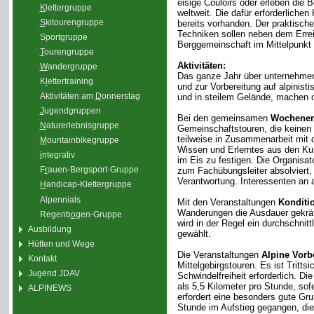
eisige Couloirs oder erleben die 
K
lettergruppe
weltweit. Die dafür erforderliche
S
kitourengruppe
bereits vorhanden. Der praktisc
Techniken sollen neben dem Erre
Sport
g
ruppe
Berggemeinschaft im Mittelpunkt 
T
ourengruppe
Aktivitäten:
W
andergruppe
Das ganze Jahr über unternehmen
K
l
ettertraining
und zur Vorbereitung auf alpinis
Aktivitäten am
D
onnerstag
und in steilem Gelände, machen 
J
ugendgruppen
Bei den gemeinsamen
Wochenen
N
aturerlebnisgruppe
Gemeinschaftstouren, die keinen
teilweise in Zusammenarbeit mit 
M
ountainbikegruppe
Wissen und Erlerntes aus den Kur
i
ntegrativ
im Eis zu festigen. Die Organisa
F
r
auen-Bergsport-Gruppe
zum Fachübungsleiter absolviert,
Verantwortung. Interessenten an a
H
andicap-Klettergruppe
Alpennials
Mit den Veranstaltungen
Konditi
Wanderungen die Ausdauer gekräfti
Regenb
o
gen-Gruppe
wird in der Regel ein durchschnit
Ausbildung
gewählt.
Hütten und Wege
Die Veranstaltungen
Alpine Vorb
Kontakt
Mittelgebirgstouren. Es ist Tritt
Jugend JDAV
Schwindelfreiheit erforderlich. D
als 5,5 Kilometer pro Stunde, sof
ALPINEWS
erfordert eine besonders gute Gr
Stunde im Aufstieg gegangen, di