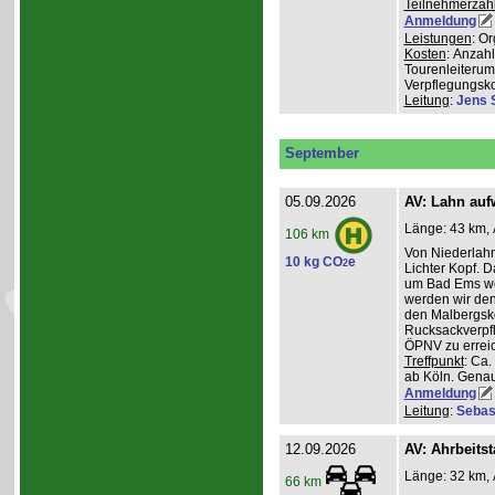
Teilnehmerzah
Anmeldung
Leistungen
: O
Kosten
: Anzah
Tourenleiterum
Verpflegungsk
Leitung
:
Jens 
September
05.09.2026
AV: Lahn auf
Länge: 43 km, 
106 km
Von Niederlahn
10 kg CO
e
2
Lichter Kopf. 
um Bad Ems we
werden wir den
den Malbergsko
Rucksackverpfl
ÖPNV zu errei
Treffpunkt
: Ca
ab Köln. Genau
Anmeldung
Leitung
:
Sebas
12.09.2026
AV: Ahrbeitst
Länge: 32 km, 
66 km