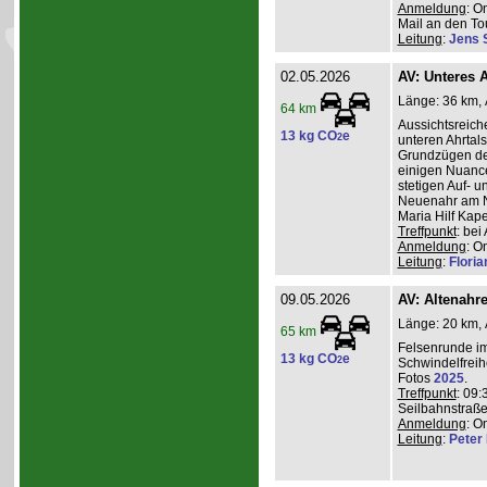
Anmeldung
: O
Mail an den Tou
Leitung
:
Jens 
02.05.2026
AV: Unteres A
Länge: 36 km, A
64 km
Aussichtsreic
13 kg CO
e
2
unteren Ahrtal
Grundzügen de
einigen Nuanc
stetigen Auf- 
Neuenahr am N
Maria Hilf Kap
Treffpunkt
: be
Anmeldung
: O
Leitung
:
Flori
09.05.2026
AV: Altenahr
Länge: 20 km, 
65 km
Felsenrunde im
13 kg CO
e
2
Schwindelfreih
Fotos
2025
.
Treffpunkt
: 09:
Seilbahnstraße
Anmeldung
: O
Leitung
:
Peter I