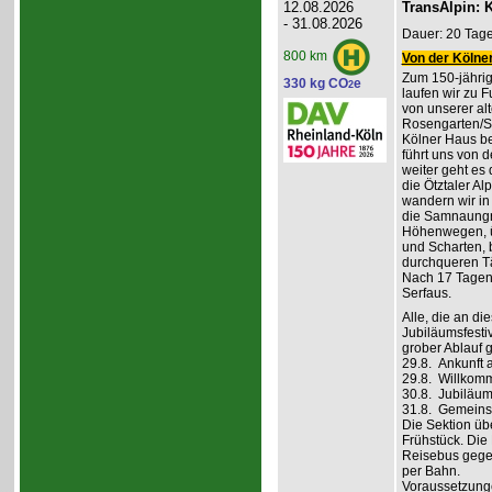
12.08.2026
TransAlpin: K
- 31.08.2026
Dauer: 20 Tage
800 km
Von der Kölner
Zum 150-jährig
330 kg CO
e
2
laufen wir zu F
von unserer al
Rosengarten/S
Kölner Haus be
führt uns von d
weiter geht es
die Ötztaler A
wandern wir in
die Samnaungru
Höhenwegen, ü
und Scharten, 
durchqueren Tä
Nach 17 Tagen,
Serfaus.
Alle, die an di
Jubiläumsfesti
grober Ablauf g
29.8. Ankunft 
29.8. Willkom
30.8. Jubiläum
31.8. Gemeins
Die Sektion üb
Frühstück. Die 
Reisebus gegen
per Bahn.
Voraussetzung