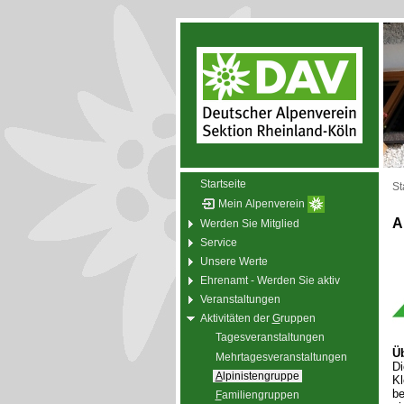
Startseite
St
Mein Alpenverein
A
Werden Sie Mitglied
Service
Unsere Werte
Ehrenamt - Werden Sie aktiv
Veranstaltungen
Aktivitäten der
G
ruppen
Tagesveranstaltungen
Üb
Mehrtagesveranstaltungen
Di
A
lpinistengruppe
Kl
be
F
amiliengruppen