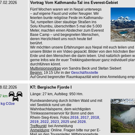
7.02.2026
Vortrag Vom Kathmandu-Tal ins Everest-Gebiet
Fünf Wochen waren wir in Nepal unterwegs
– auf eigene Faust und voller Neugier. Wir
feierten bunte religiöse Feste im Kathmandu-
Tal, rumpelten über staubige Straßen ins
Solu Khumbu, überschritten 5 mal die 5.000
Meter, machten einen Abstecher zum Everest
Base Camp – und begegneten Menschen,
deren Herzlichkeit uns noch heute tief
berührt.
Wir möchten unsere Erfahrungen aus Nepal mit euch teilen und
unsere Bilder in ein Video gepackt. Bilder von den höchsten Be
Erde und den Menschen die darin leben. Und natürlich geben w
gerne Infos wie ihr euer Trekkingabenteuer ganz individuell pl
durchführen könnt.
Multivisionsvortrag
von Sandra Beck und Stefan Siebert
Beginn:
19:15 Uhr in der
Geschäftsstelle
Auf Grund begrenzter Raumkapazität wird eine Anmeldung emp
8.02.2026
KT: Bergische Fjorde I
Länge: 27 km, Aufstieg: 950 Hm.
7 km
Rundwanderung durch lichten Wald und mit
 kg CO
e
2
viel Seeblick rund um die
Wahnbachtalsperre, dem wichtigsten
Trinkwasserreservoir für Bonn und den
Rhein-Sieg-Kreis. Fotos
2016
,
2017
,
2018
,
2019
,
2022
,
2023
,
2025
und
2026
.
Treffpunkt
: bei Anmeldung
Anmeldung
: Online. Fragen bitte nur per E-
Mail an den Tourenleiter, Mitfahrangebote