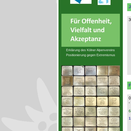
J
3
Erklärung des Kölner Alpenvereins
Positionierung gegen Extremismus
F
0
-
6
1