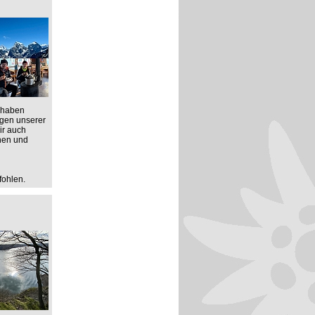
 haben
rgen unserer
ir auch
anen und
fohlen.