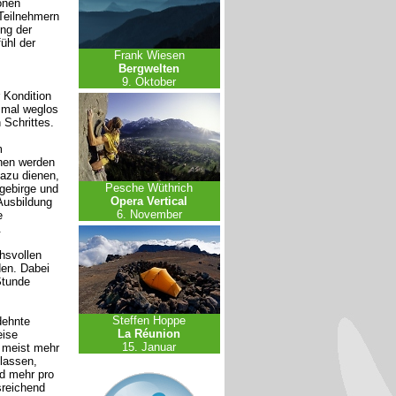
onen
 Teilnehmern
ng der
ühl der
Frank Wiesen
Bergwelten
9. Oktober
 Kondition
 mal weglos
Schrittes.
m
hen werden
dazu dienen,
Pesche Wüthrich
gebirge und
Opera Vertical
Ausbildung
6. November
e
.
hsvollen
den. Dabei
Stunde
Steffen Hoppe
dehnte
La Réunion
eise
15. Januar
n meist mehr
ulassen,
nd mehr pro
sreichend