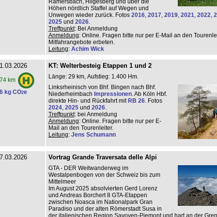
Ramersbach, Hilgesberg und über die
Höhen nördlich Staffel auf Wegen und
Unwegen wieder zurück. Fotos
2016
,
2017
,
2019
,
2021
,
2022
,
2
2025
und
2026
.
Treffpunkt
: Bei Anmeldung
Anmeldung
: Online. Fragen bitte nur per E-Mail an den Tourenlei
Mitfahrangebote erbeten.
Leitung
:
Achim Wick
1.03.2026
KT: Welterbesteig Etappen 1 und 2
Länge: 29 km, Aufstieg: 1.400 Hm.
74 km
Linksrheinisch von Bhf. Bingen nach Bhf.
6 kg CO
e
2
Niederheimbach
Impressionen
. Ab Köln Hbf.
direkte Hin- und Rückfahrt mit
RB 26
. Fotos
2024
,
2025
und
2026
.
Treffpunkt
: bei Anmeldung
Anmeldung
: Online. Fragen bitte nur per E-
Mail an den Tourenleiter.
Leitung
:
Jens Schumann
7.03.2026
Vortrag Grande Traversata delle Alpi
GTA - DER Weitwanderweg im
Westalpenbogen von der Schweiz bis zum
Mittelmeer
Im August 2025 absolvierten Gerd Lorenz
und Andreas Borchert 8 GTA-Etappen
zwischen Noasca im Nationalpark Gran
Paradiso und der alten Römerstadt Susa in
der italienischen Region Savoyen-Piemont und hart an der Gre