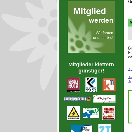
Ge
M
Bi
Fü
da
Mitglieder klettern
Z
günstiger!
J
Ju