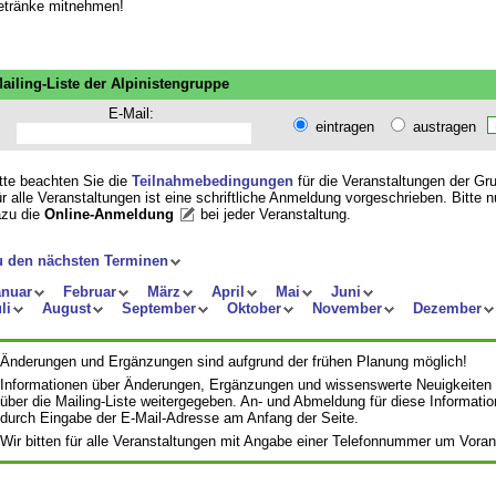
tränke mitnehmen!
ailing-Liste der Alpinistengruppe
E-Mail:
eintragen
austragen
tte beachten Sie die
Teilnahmebedingungen
für die Veranstaltungen der Gr
r alle Veranstaltungen ist eine schriftliche Anmeldung vorgeschrieben. Bitte 
zu die
Online-Anmeldung
bei jeder Veranstaltung
.
u den nächsten Terminen
anuar
Februar
März
April
Mai
Juni
li
August
September
Oktober
November
Dezember
Änderungen und Ergänzungen sind aufgrund der frühen Planung möglich!
Informationen über Änderungen, Ergänzungen und wissenswerte Neuigkeiten
über die Mailing-Liste weitergegeben. An- und Abmeldung für diese Informatio
durch Eingabe der E-Mail-Adresse am Anfang der Seite.
Wir bitten für alle Veranstaltungen mit Angabe einer Telefonnummer um Vora