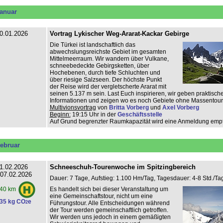
anuar
0.01.2026
Vortrag Lykischer Weg-Ararat-Kackar Gebirge
Die Türkei ist landschaftlich das
abwechslungsreichste Gebiet im gesamten
Mittelmeerraum. Wir wandern über Vulkane,
schneebedeckte Gebirgsketten, über
Hochebenen, durch tiefe Schluchten und
über riesige Salzseen. Der höchste Punkt
der Reise wird der vergletscherte Ararat mit
seinen 5.137 m sein. Last Euch inspirieren, wir geben praktisch
Informationen und zeigen wo es noch Gebiete ohne Massentouri
Multivionsvortrag
von
Britta Vorberg
und
Axel Vorberg
Beginn:
19:15 Uhr in der
Geschäftsstelle
Auf Grund begrenzter Raumkapazität wird eine Anmeldung emp
ebruar
1.02.2026
Schneeschuh-Tourenwoche im Spitzingbereich
 07.02.2026
Dauer: 7 Tage, Aufstieg: 1.100 Hm/Tag, Tagesdauer: 4-8 Std./Tag
Es handelt sich bei dieser Veranstaltung um
40 km
eine Gemeinschaftstour, nicht um eine
35 kg CO
e
2
Führungstour. Alle Entscheidungen während
der Tour werden gemeinschaftlich getroffen.
Wir werden uns jedoch in einem gemäßigten