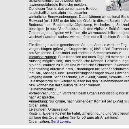
Schwierigkeitsgrad bewegen und
lawinengefährdete Bereiche meiden.
Ziel dieser Tour ist das gemeinsame Erleben
landschaftlich und alpin interessanter
winterlicher Bergwanderungen. Dabei können wir optional Gipfe
Rotwand (mit 1.885 m der höchste Gipfel in diesem Bereich), Aue
Bodenschneid, Brecherspitz, Jägerkamp, Hochmiesing, Stolzen
besteigen, je nach Verhältnisse auch den Aiplspitz. Schlafen we
Zimmerlager auf guten AV-Hütten, die wir voraussichtlich nur jed
wechseln werden, sodass wir mehrfach nur mit leichtem Gepäc
könnten.
Für die angestrebte gemeinsame An- und Abreise wird der Zug
vorgeschlagen (günstige Gruppentickets) bis/ab Bhf. Fischhau
am Schliersee. Dort startet und endet die Schneeschuhtour.
Voraussetzungen
: Gute Kondition (da auch Tage mit mehr als 1
Aufstieg möglich sind), das persönliche Können, Entscheidunge
alpiner Gefahren zu fällen und winterliche Schneeschuhwande
eigenständig durchzuführen, Erfahrungen mit Schneeschuhwa
incl. An-, Abstiegs- und Traversierungspassagen sowie Lawine
Umgang damit. Schneeschuhe, LVS-Gerät, Sonde, Schaufel un
Teleskopstöcke mit Skiteller müssen bei den Teilnehmenden ver
bzw. können bei der Sektion geliehen werden.
Teilnehmerzahl
: 7
Vorbesprechung
: Ein Vortreffen beim Organisator ist obligatoris
nach Absprache.
Anmeldung
: Nur online, nach vorherigem Kontakt per E-Mail mi
Organisator.
Leistungen
: Organisation
Kosten
: : Eigene Kosten für Fahrt, Unterbringung und Verpflegu
Umlage des Organisators (hierfür 50 Euro als Anzahlung).
Organisation
:
Gerd Lorenz