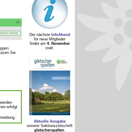
Der nächste
InfoAbend
für neue Mitglieder
findet am
4. November
statt.
uppen.
nutzen Sie
 werden
nen erfolgt
nmeldung.
Aktuelle Ausgabe
unserer Sektionszeitschrift
gletscherspalten
.