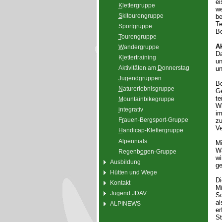
ei
K
lettergruppe
we
S
kitourengruppe
be
Te
Sport
g
ruppe
Be
T
ourengruppe
Ak
W
andergruppe
Da
K
l
ettertraining
un
Aktivitäten am
D
onnerstag
un
J
ugendgruppen
B
N
aturerlebnisgruppe
Ge
te
M
ountainbikegruppe
Wi
i
ntegrativ
im
F
r
auen-Bergsport-Gruppe
zu
Ve
H
andicap-Klettergruppe
Alpennials
Mi
Wa
Regenb
o
gen-Gruppe
wi
Ausbildung
ge
Hütten und Wege
Di
Kontakt
Mi
Jugend JDAV
Sc
al
ALPINEWS
er
St