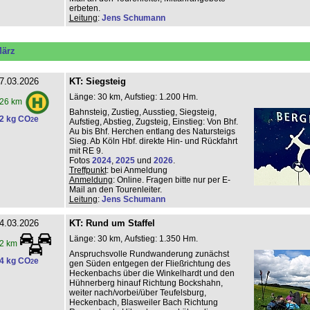
erbeten.
Leitung
:
Jens Schumann
ärz
7.03.2026
KT: Siegsteig
Länge: 30 km, Aufstieg: 1.200 Hm.
26 km
Bahnsteig, Zustieg, Ausstieg, Siegsteig,
2 kg CO
e
2
Aufstieg, Abstieg, Zugsteig, Einstieg: Von Bhf.
Au bis Bhf. Herchen entlang des Natursteigs
Sieg. Ab Köln Hbf. direkte Hin- und Rückfahrt
mit RE 9.
Fotos
2024
,
2025
und
2026
.
Treffpunkt
: bei Anmeldung
Anmeldung
: Online. Fragen bitte nur per E-
Mail an den Tourenleiter.
Leitung
:
Jens Schumann
4.03.2026
KT: Rund um Staffel
Länge: 30 km, Aufstieg: 1.350 Hm.
2 km
Anspruchsvolle Rundwanderung zunächst
4 kg CO
e
2
gen Süden entgegen der Fließrichtung des
Heckenbachs über die Winkelhardt und den
Hühnerberg hinauf Richtung Bockshahn,
weiter nach/vorbei/über Teufelsburg,
Heckenbach, Blasweiler Bach Richtung