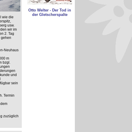
Otto Welter - Der Tod in
der Gletscherspalte
l wie die
rspitz,
berg usw.
rden wir im
en 2. Tag
k gehen
sen-Neuhaus
.000 m
n bzgl.
rungen
nderungen
nkunde und
d
fügbar sein
ch. Termin
t dem
ng zuzüglich