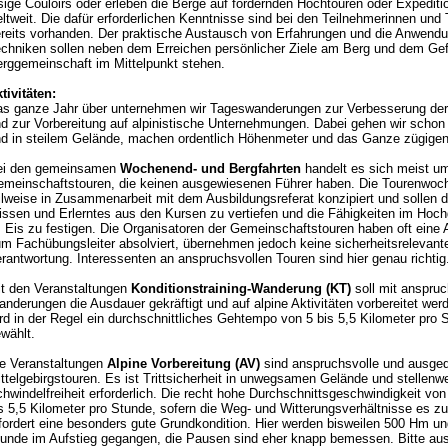
sige Couloirs oder erleben die Berge auf fordernden Hochtouren oder Expediti
ltweit. Die dafür erforderlichen Kenntnisse sind bei den Teilnehmerinnen und
reits vorhanden. Der praktische Austausch von Erfahrungen und die Anwendu
chniken sollen neben dem Erreichen persönlicher Ziele am Berg und dem Gef
rggemeinschaft im Mittelpunkt stehen.
tivitäten:
s ganze Jahr über unternehmen wir Tageswanderungen zur Verbesserung der
d zur Vorbereitung auf alpinistische Unternehmungen. Dabei gehen wir schon
d in steilem Gelände, machen ordentlich Höhenmeter und das Ganze zügigen 
ei den gemeinsamen
Wochenend- und Bergfahrten
handelt es sich meist u
meinschaftstouren, die keinen ausgewiesenen Führer haben. Die Tourenwoc
ilweise in Zusammenarbeit mit dem Ausbildungsreferat konzipiert und sollen 
ssen und Erlerntes aus den Kursen zu vertiefen und die Fähigkeiten im Hoch
 Eis zu festigen. Die Organisatoren der Gemeinschaftstouren haben oft eine 
m Fachübungsleiter absolviert, übernehmen jedoch keine sicherheitsrelevant
rantwortung. Interessenten an anspruchsvollen Touren sind hier genau richtig
t den Veranstaltungen
Konditionstraining-Wanderung (KT)
soll mit anspruc
nderungen die Ausdauer gekräftigt und auf alpine Aktivitäten vorbereitet wer
rd in der Regel ein durchschnittliches Gehtempo von 5 bis 5,5 Kilometer pro 
wählt.
e Veranstaltungen
Alpine Vorbereitung (AV)
sind anspruchsvolle und ausge
ttelgebirgstouren. Es ist Trittsicherheit in unwegsamen Gelände und stellenw
hwindelfreiheit erforderlich. Die recht hohe Durchschnittsgeschwindigkeit vo
s 5,5 Kilometer pro Stunde, sofern die Weg- und Witterungsverhältnisse es z
fordert eine besonders gute Grundkondition. Hier werden bisweilen 500 Hm u
unde im Aufstieg gegangen, die Pausen sind eher knapp bemessen. Bitte au