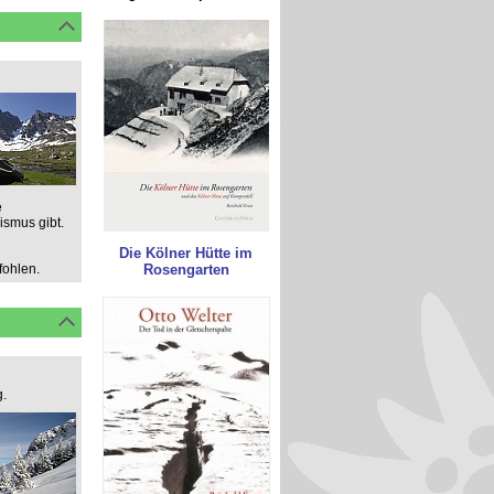
e
smus gibt.
Die Kölner Hütte im
fohlen.
Rosengarten
.