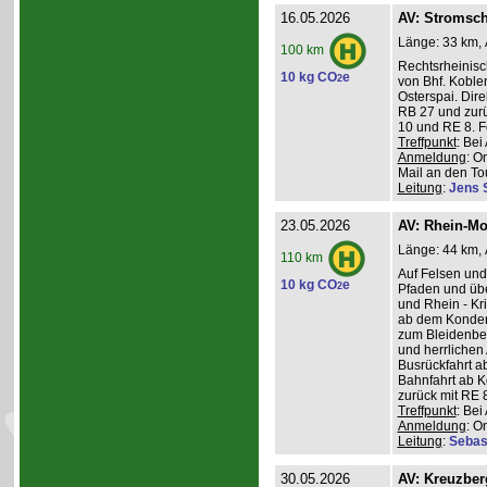
16.05.2026
AV: Stromsch
Länge: 33 km, 
100 km
Rechtsrheinisc
10 kg CO
e
2
von Bhf. Koble
Osterspai. Dire
RB 27 und zurü
10 und RE 8. 
Treffpunkt
: Be
Anmeldung
: O
Mail an den Tou
Leitung
:
Jens 
23.05.2026
AV: Rhein-Mo
Länge: 44 km, 
110 km
Auf Felsen und
10 kg CO
e
2
Pfaden und üb
und Rhein - K
ab dem Konder
zum Bleidenber
und herrlichen 
Busrückfahrt ab
Bahnfahrt ab K
zurück mit RE 8
Treffpunkt
: Be
Anmeldung
: O
Leitung
:
Sebas
30.05.2026
AV: Kreuzber