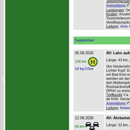
Teilnehmerzah
Anmeldung
Leistungen
: O
Kosten
: Anzah
Tourenleiterum
Verpflegungsk
Leitung
:
Jens 
September
05.09.2026
AV: Lahn auf
Länge: 43 km, 
106 km
Von Niederlahn
10 kg CO
e
2
Lichter Kopf. 
um Bad Ems we
werden wir den
den Malbergsko
Rucksackverpfl
ÖPNV zu errei
Treffpunkt
: Ca
ab Köln. Genau
Anmeldung
Leitung
:
Sebas
12.09.2026
AV: Ahrbeitst
Länge: 32 km, 
66 km