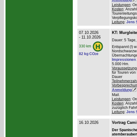
Leistungen
: O
Kosten
: Anzah
Tourenleitungs
Verpflegungsk
Leitung
:
Jens 
07.10.2026
KT: Murgleit
- 11.10.2026
Dauer: 5 Tage,
330 km
Entspannt (!) 
Nordschwarzwal
82 kg CO
e
2
Übernachtungen
Impressionen
5.000 Hm.
Voraussetzung
für Touren von
Dauer
Teilnehmerzah
Vorbesprechu
Anmeldung
Mail.
Leistungen
: O
Kosten
: Anzah
zuzüglich Fahr
Leitung
:
Jens 
16.10.2026
Vortrag Cami
Der Spanisch
atemberauben