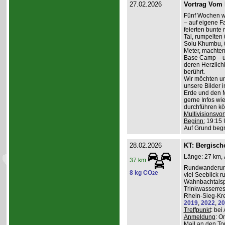
27.02.2026
Vortrag Vom 
Fünf Wochen w
– auf eigene Fa
feierten bunte
Tal, rumpelten 
Solu Khumbu, ü
Meter, machten
Base Camp – 
deren Herzlichk
berührt.
Wir möchten un
unsere Bilder 
Erde und den M
gerne Infos wi
durchführen kö
Multivisionsvor
Beginn:
19:15 
Auf Grund beg
28.02.2026
KT: Bergische
Länge: 27 km, 
37 km
Rundwanderung
8 kg CO
e
2
viel Seeblick r
Wahnbachtalsp
Trinkwasserres
Rhein-Sieg-Kre
2019
,
2022
,
20
Treffpunkt
: be
Anmeldung
: O
Mail an den To