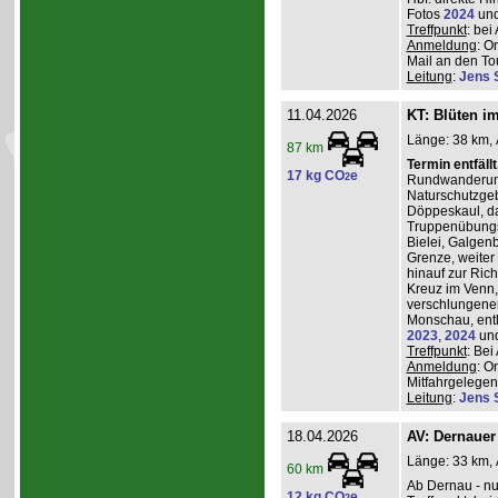
Fotos
2024
un
Treffpunkt
: be
Anmeldung
: O
Mail an den Tou
Leitung
:
Jens 
11.04.2026
KT: Blüten i
Länge: 38 km, 
87 km
Termin entfäll
17 kg CO
e
2
Rundwanderung
Naturschutzgeb
Döppeskaul, da
Truppenübungs
Bielei, Galgen
Grenze, weiter 
hinauf zur Ric
Kreuz im Venn,
verschlungenen
Monschau, entl
2023
,
2024
un
Treffpunkt
: Be
Anmeldung
: O
Mitfahrgelegenh
Leitung
:
Jens 
18.04.2026
AV: Dernauer
Länge: 33 km, 
60 km
Ab Dernau - nu
12 kg CO
e