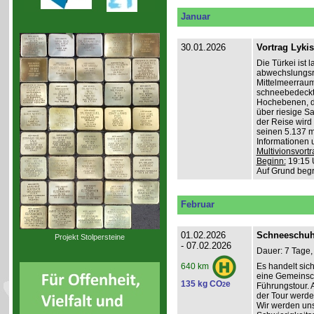
Januar
30.01.2026
Vortrag Lyki
Die Türkei ist 
abwechslungsr
Mittelmeerraum
schneebedeckte
Hochebenen, du
über riesige S
der Reise wird 
seinen 5.137 m 
Informationen 
Multivionsvortr
Beginn:
19:15 
Auf Grund beg
Februar
01.02.2026
Schneeschuh
Projekt Stolpersteine
- 07.02.2026
Dauer: 7 Tage,
Es handelt sic
640 km
eine Gemeinsch
135 kg CO
e
2
Führungstour. 
der Tour werde
Wir werden un