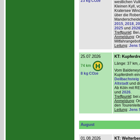
23 kg CO
e
2
westlichen Vulk
Kleinen Kyll, 
Kratersee Win
über die Rober
Manderscheider
2015
,
2018
,
20
2025
und
202
Treffpunkt
: Be
Anmeldung
: O
Mitfahrangebot
Leitung
:
Jens 
25.07.2026
KT: Kupferdr
Länge: 37 km, 
74 km
Vom Baldeneys
8 kg CO
e
2
Kupferdreh ei
Deilbachsteig
Altstadt
und d
Ab Köln mit RE,
und
2026
.
Treffpunkt
: be
Anmeldung
: O
den Tourenleite
Leitung
:
Jens 
August
01.08.2026
KT: Welterbe