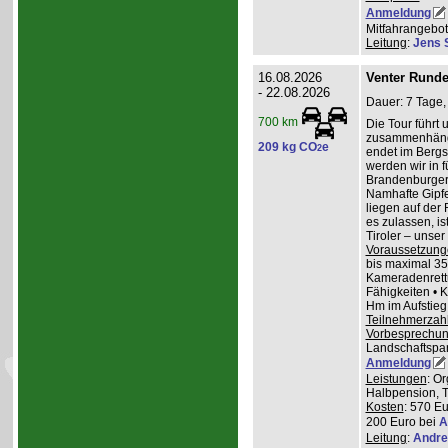
Anmeldung
Mitfahrangebot
Leitung
:
Jens 
16.08.2026
Venter Runde
- 22.08.2026
Dauer: 7 Tage,
700 km
Die Tour führt 
zusammenhänge
209 kg CO
e
2
endet im Bergs
werden wir in 
Brandenburger
Namhafte Gipfel
liegen auf der
es zulassen, is
Tiroler – unser 
Voraussetzung
bis maximal 35
Kameradenrettu
Fähigkeiten • 
Hm im Aufstieg
Teilnehmerzah
Vorbesprechu
Landschaftspa
Anmeldung
Leistungen
: O
Halbpension, T
Kosten
: 570 Eu
200 Euro bei
A
Leitung
:
Andre