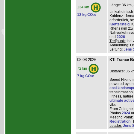
Länge: 36 km, 
134 km
Linksrheinisch
12 kg CO
e
2
Koblenz - ferna
erforderlich, 
Klettersteig
. 
Rhens (km 21/ 
Nahverkehrsve
und
2026
.
Treffpunkt
: be
Anmeldung
: O
Leitung
:
Jens 
08.08.2026
KT: Trance Be
72 km
Distance: 35 k
7 kg CO
e
2
Speed Hiking i
powered by ene
coal landscap
transformation
Fitness, nature
ultimate activ
vibe!
From Cologne ma
Photos
2024
a
Meeting Point:
Registration:
T
Leader:
Jens 