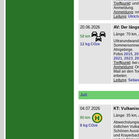
Treffpunkt
: und
Anmeldung.
Anmeldung
: o
Leitung
:
Ulrich
20.06.2026
AV: Der längs
Länge: 70 km, 
58 km
Ultrarundwand
12 kg CO
e
2
Sommersonnen
Ahrgebirge.
Fotos
2015
,
20
2021
,
2023
,
20
Treffpunkt
: bei
Anmeldung
: O
Mail an den To
erbeten.
Leitung
:
Sebas
Juli
04.07.2026
KT: Vulkanisc
Länge: 35 km, 
80 km
Abwechslungsr
8 kg CO
e
2
östlichen Vulka
Schönen Aussic
und Krayerbac