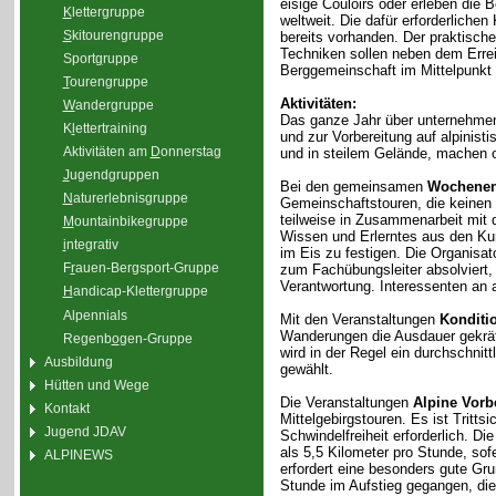
eisige Couloirs oder erleben die 
K
lettergruppe
weltweit. Die dafür erforderliche
S
kitourengruppe
bereits vorhanden. Der praktisc
Techniken sollen neben dem Erre
Sport
g
ruppe
Berggemeinschaft im Mittelpunkt 
T
ourengruppe
Aktivitäten:
W
andergruppe
Das ganze Jahr über unternehmen
K
l
ettertraining
und zur Vorbereitung auf alpinis
Aktivitäten am
D
onnerstag
und in steilem Gelände, machen 
J
ugendgruppen
Bei den gemeinsamen
Wochenen
N
aturerlebnisgruppe
Gemeinschaftstouren, die keinen
teilweise in Zusammenarbeit mit 
M
ountainbikegruppe
Wissen und Erlerntes aus den Kur
i
ntegrativ
im Eis zu festigen. Die Organisa
F
r
auen-Bergsport-Gruppe
zum Fachübungsleiter absolviert,
Verantwortung. Interessenten an a
H
andicap-Klettergruppe
Alpennials
Mit den Veranstaltungen
Konditi
Wanderungen die Ausdauer gekräfti
Regenb
o
gen-Gruppe
wird in der Regel ein durchschnit
Ausbildung
gewählt.
Hütten und Wege
Die Veranstaltungen
Alpine Vorb
Kontakt
Mittelgebirgstouren. Es ist Tritt
Jugend JDAV
Schwindelfreiheit erforderlich. D
als 5,5 Kilometer pro Stunde, sof
ALPINEWS
erfordert eine besonders gute Gr
Stunde im Aufstieg gegangen, di