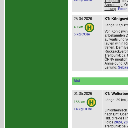
2
Treffpunkt
: be
Anmeldung
: O
Leitung
:
Peter I
25.04.2026
KT: Königswi
Länge: 37,5 km
40 km
Von Königswint
5 kg CO
e
2
altbekannten D
aufwärts und v
laufen wir in R
treffen. Dem B
Rucksackverpfl
Treffpunkt
: ca.
ÖPNV möglich. 
Anmeldung
: O
Leitung
:
Sebas
Mai
01.05.2026
KT: Welterbe
Länge: 29 km, 
156 km
14 kg CO
e
2
Linksrheinisch
nach Bhf. Obe
Hbf. direkte Hi
Fotos
2024
,
20
Treffpunkt
: be