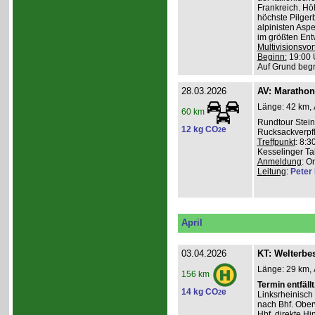
Frankreich. Hö
höchste Pilgerb
alpinisten Asp
im größten Ent
Multivisionsvor
Beginn:
19:00 
Auf Grund beg
28.03.2026
AV: Maratho
Länge: 42 km, 
60 km
Rundtour Stein
12 kg CO
e
2
Rucksackverpf
Treffpunkt
: 8:3
Kesselinger Tal
Anmeldung
: O
Leitung
:
Peter I
April
03.04.2026
KT: Welterbe
Länge: 29 km, 
156 km
Termin entfällt
14 kg CO
e
2
Linksrheinisch
nach Bhf. Obe
Hbf. direkte Hi