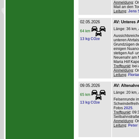
Anmeldung
: O
Mail an den Tou
Leitung
:
Jens 
02.05.2026
AV: Unteres A
Länge: 36 km, A
64 km
Aussichtsreic
13 kg CO
e
2
unteren Ahrtal
Grundzügen de
einigen Nuanc
stetigen Auf- 
Neuenahr am N
Maria Hilf Kap
Treffpunkt
: be
Anmeldung
: O
Leitung
:
Flori
09.05.2026
AV: Altenahr
Länge: 20 km, 
65 km
Felsenrunde im
13 kg CO
e
2
Schwindelfreih
Fotos
2025
.
Treffpunkt
: 09:
Seilbahnstraße
Anmeldung
: O
Leitung
:
Peter I