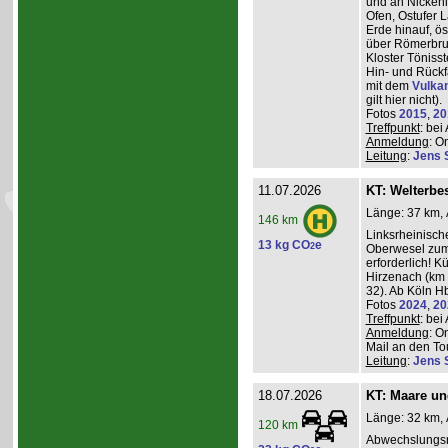
und an Nickeni
Ofen, Ostufer 
Erde hinauf, ö
über Römerbru
Kloster Töniss
Hin- und Rückf
mit dem
Vulka
gilt hier nicht).
Fotos
2015
,
20
Treffpunkt
: be
Anmeldung
: O
Leitung
:
Jens 
11.07.2026
KT: Welterbe
Länge: 37 km, 
146 km
Linksrheinisch
13 kg CO
e
2
Oberwesel zum 
erforderlich! 
Hirzenach (km 
32). Ab Köln Hb
Fotos
2024
,
20
Treffpunkt
: be
Anmeldung
: O
Mail an den Tou
Leitung
:
Jens 
18.07.2026
KT: Maare u
Länge: 32 km, 
120 km
Abwechslungsr