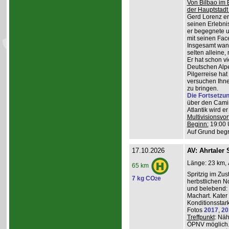
Von Bilbao im 
der Hauptstadt
Gerd Lorenz erz
seinen Erlebn
er begegnete u
mit seinen Face
Insgesamt wande
selten alleine,
Er hat schon vi
Deutschen Alpe
Pilgerreise ha
versuchen Ihne
zu bringen.
Die Fortsetzu
über den Camin
Atlantik wird e
Multivisionsvor
Beginn:
19:00 
Auf Grund begr
17.10.2026
AV: Ahrtaler 
Länge: 23 km, 
65 km
Spritzig im Zus
7 kg CO
e
2
herbstlichen N
und belebend:
Machart. Kater 
Konditionsstar
Fotos
2017
,
20
Treffpunkt
: Nä
ÖPNV möglich