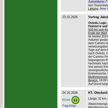
Anmeldung
den Tourenleite
Leitung
:
Jens 
23.10.2026
Vortrag Jako
Oviedo, Lugo,
Finisterre un
500 km vom Küs
Ende der Welt
Im Herbst 2025
Asturien gestart
dem Camino de
verletzungsbed
Tage auf dem K
nach Oviedo. I
der Camino Pri
begangenen Ro
nochmals nach 
Von seinen Erl
unvergessliche
Einheimische, w
Multivisionsvor
Beginn:
19:00 
Auf Grund begr
24.10.2026
KT: Oktoberl
Länge: 32 km, 
63 km
Abwechslungs-
7 kg CO
e
2
Wanderung au