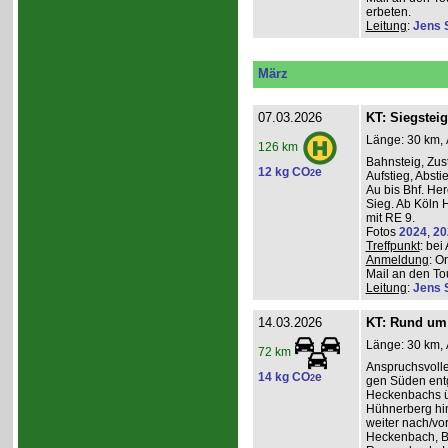
erbeten.
Leitung
:
Jens 
März
07.03.2026
KT: Siegsteig
Länge: 30 km, 
126 km
Bahnsteig, Zust
12 kg CO
e
2
Aufstieg, Absti
Au bis Bhf. He
Sieg. Ab Köln H
mit RE 9.
Fotos
2024
,
20
Treffpunkt
: be
Anmeldung
: O
Mail an den Tou
Leitung
:
Jens 
14.03.2026
KT: Rund um 
Länge: 30 km, 
72 km
Anspruchsvoll
14 kg CO
e
2
gen Süden entg
Heckenbachs ü
Hühnerberg hi
weiter nach/vor
Heckenbach, B