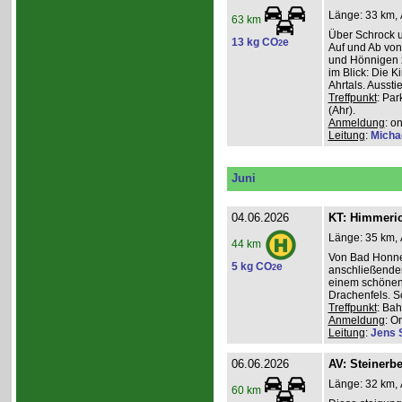
Länge: 33 km, 
63 km
Über Schrock u
13 kg CO
e
2
Auf und Ab von
und Hönnigen z
im Blick: Die 
Ahrtals. Aussti
Treffpunkt
: Pa
(Ahr).
Anmeldung
: o
Leitung
:
Micha
Juni
04.06.2026
KT: Himmeri
Länge: 35 km, 
44 km
Von Bad Honne
5 kg CO
e
2
anschließenden
einem schönen
Drachenfels. S
Treffpunkt
: Ba
Anmeldung
: O
Leitung
:
Jens 
06.06.2026
AV: Steinerb
Länge: 32 km, 
60 km