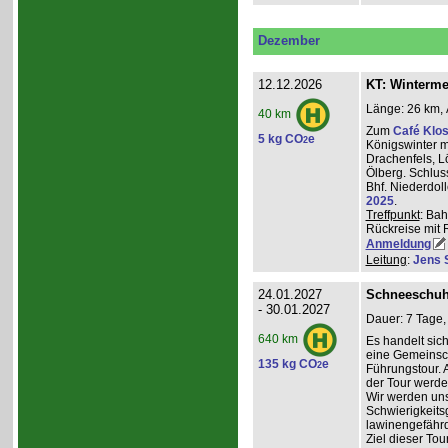
Dezember
12.12.2026
KT: Winterm
Länge: 26 km, 
40 km
Zum
Café Klos
5 kg CO
e
2
Königswinter m
Drachenfels, 
Ölberg. Schlus
Bhf. Niederdol
2025
.
Treffpunkt
: Bah
Rückreise mit 
Anmeldung
Leitung
:
Jens 
24.01.2027
Schneeschuh
- 30.01.2027
Dauer: 7 Tage,
640 km
Es handelt sic
eine Gemeinsch
135 kg CO
e
2
Führungstour. 
der Tour werde
Wir werden un
Schwierigkeit
lawinengefähr
Ziel dieser To