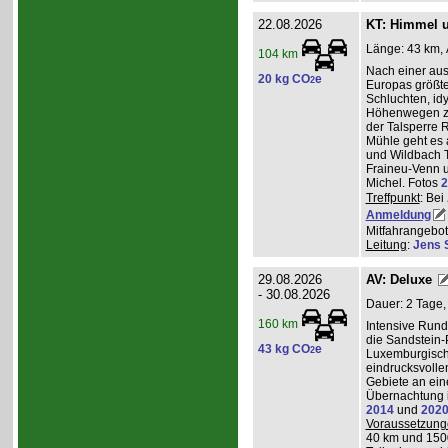
22.08.2026
KT: Himmel u
Länge: 43 km, 
104 km
Nach einer au
20 kg CO
e
2
Europas größt
Schluchten, idy
Höhenwegen zu
der Talsperre R
Mühle geht es 
und Wildbach T
Fraineu-Venn u
Michel. Fotos
2
Treffpunkt
: Bei
Anmeldung
Mitfahrangebot
Leitung
:
Jens 
29.08.2026
AV: Deluxe
- 30.08.2026
Dauer: 2 Tage,
160 km
Intensive Run
die Sandstein-
43 kg CO
e
2
Luxemburgisch
eindrucksvolle
Gebiete an ei
Übernachtung i
2014
und
202
Voraussetzung
40 km und 150