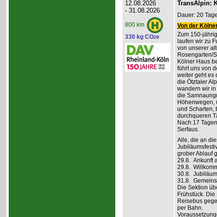
12.08.2026
TransAlpin: K
- 31.08.2026
Dauer: 20 Tage
800 km
Von der Kölner
Zum 150-jährig
330 kg CO
e
2
laufen wir zu F
von unserer al
Rosengarten/S
Kölner Haus be
führt uns von d
weiter geht es
die Ötztaler A
wandern wir in
die Samnaungru
Höhenwegen, ü
und Scharten, 
durchqueren Tä
Nach 17 Tagen,
Serfaus.
Alle, die an di
Jubiläumsfesti
grober Ablauf g
29.8. Ankunft 
29.8. Willkom
30.8. Jubiläum
31.8. Gemeins
Die Sektion üb
Frühstück. Die 
Reisebus gegen
per Bahn.
Voraussetzung