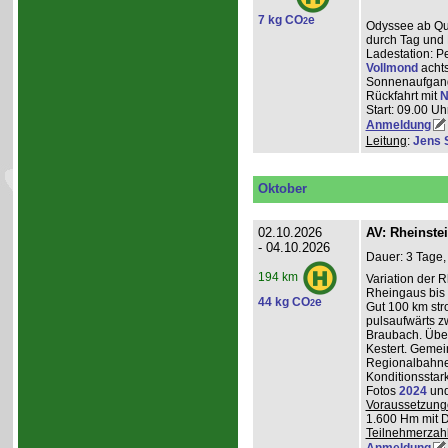
7 kg CO
e
2
Odyssee ab Que
durch Tag und 
Ladestation: P
Vollmond
achts
Sonnenaufgang
Rückfahrt mit
N
Start: 09.00 Uhr
Anmeldung
Leitung
:
Jens 
Oktober
02.10.2026
AV: Rheinste
- 04.10.2026
Dauer: 3 Tage,
194 km
Variation der 
Rheingaus bis 
44 kg CO
e
2
Gut 100 km st
pulsaufwärts 
Braubach. Übe
Kestert. Gemei
Regionalbahnen
Konditionsstar
Fotos
2024
un
Voraussetzung
1.600 Hm mit 
Teilnehmerzah
Anmeldung