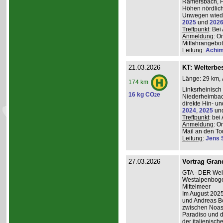
Ramersbach, H
Höhen nördlich
Unwegen wiede
2025
und
202
Treffpunkt
: Be
Anmeldung
: O
Mitfahrangebot
Leitung
:
Achim
21.03.2026
KT: Welterbe
Länge: 29 km, 
174 km
Linksrheinisch
16 kg CO
e
2
Niederheimba
direkte Hin- un
2024
,
2025
un
Treffpunkt
: be
Anmeldung
: O
Mail an den Tou
Leitung
:
Jens 
27.03.2026
Vortrag Grand
GTA - DER Wei
Westalpenboge
Mittelmeer
Im August 2025
und Andreas B
zwischen Noas
Paradiso und d
der italienisc