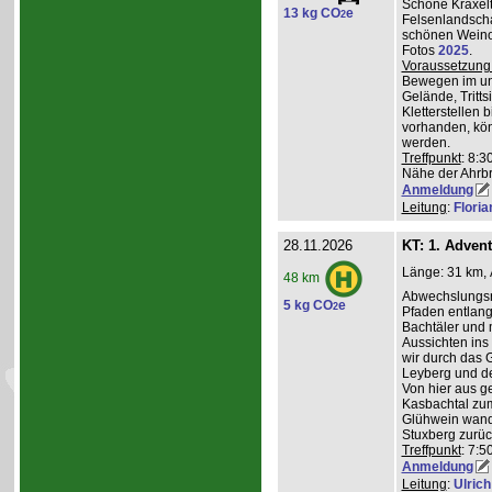
Schöne Kraxelt
13 kg CO
e
2
Felsenlandscha
schönen Weinor
Fotos
2025
.
Voraussetzung
Bewegen im un
Gelände, Tritts
Kletterstellen 
vorhanden, kö
werden.
Treffpunkt
: 8:3
Nähe der Ahrb
Anmeldung
Leitung
:
Flori
28.11.2026
KT: 1. Adven
Länge: 31 km, 
48 km
Abwechslungsre
5 kg CO
e
2
Pfaden entlang 
Bachtäler und m
Aussichten ins
wir durch das 
Leyberg und d
Von hier aus g
Kasbachtal zum
Glühwein wande
Stuxberg zurüc
Treffpunkt
: 7:
Anmeldung
Leitung
:
Ulrich