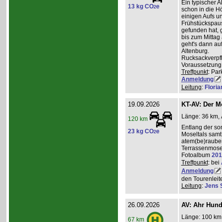
Ein typischer A
13 kg CO
e
2
schon in die H
einigen Aufs u
Frühstückspaus
gefunden hat, g
bis zum Mittag
geht's dann a
Altenburg.
Rucksackverpf
Voraussetzung: 
Treffpunkt
: Par
Anmeldung
Leitung
:
Flori
19.09.2026
KT-AV: Der M
Länge: 36 km, 
120 km
Entlang der s
23 kg CO
e
2
Moseltals samt 
atem(be)raube
Terrassenmose
Fotoalbum
201
Treffpunkt
: bei
Anmeldung
den Tourenleite
Leitung
:
Jens 
26.09.2026
AV: Ahr Hund
Länge: 100 km,
67 km