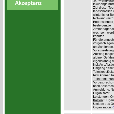
Schwierigkeit
lawinengefähr
Ziel dieser To
landschaftlich 
winterlicher B
Rotwand (mit 1.
Bodenschneid, 
besteigen, je n
Zimmerlager auf
wechseln werde
könnten.
Für die angest
vorgeschlagen 
am Schliersee.
Voraussetzung
Aufstieg mögli
alpiner Gefahr
eigenständig 
incl. An-, Abs
Umgang damit.
Teleskopstöcke
bzw. können be
Teilnehmerzah
Vorbesprechu
nach Absprach
Anmeldung
: N
Organisator.
Leistungen
: O
Kosten
: : Eige
Umlage des Org
Organisation
:
G