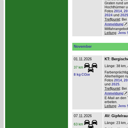
Graten rund um
Hochthürmer u
Fotos
2014
,
20
2024
und
202
Treffpunkt
: Bei
Anmeldung
Mitfahrangebot
Leitung
:
Jens 
November
01.11.2026
KT: Bergische
Länge: 38 km, 
37 km
Farbenprächti
8 kg CO
e
2
Allerheiligen 
Fotos
2014
,
20
und
2025
.
Treffpunkt
: Bei
Anmeldung
E-Mail an den 
erbeten.
Leitung
:
Jens 
07.11.2026
AV: Gipfelra
Länge: 23 km, 
63 km