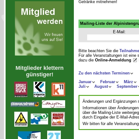
Getränke mitnehmen!
Mailing-Liste der Alpinistengr
E-Mail:
Bitte beachten Sie die
Teilnahm
Für alle Veranstaltungen ist eine
dazu die
Online-Anmeldung
Mitglieder klettern
Zu den nächsten Terminen
günstiger!
Januar
Februar
März
Juli
August
September
Änderungen und Ergänzungen si
Informationen über Änderungen
über die Mailing-Liste weiterge
durch Eingabe der E-Mail-Adre
Wir bitten für alle Veranstalt