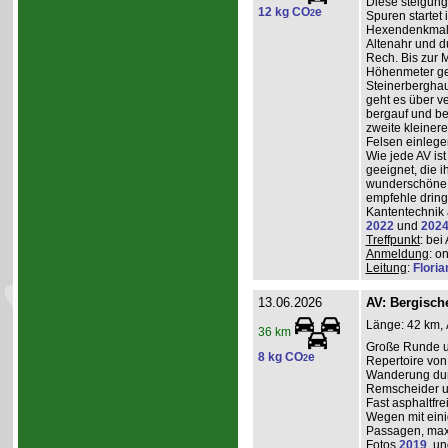
Diese steigun
12 kg CO
e
2
Spuren startet 
Hexendenkmal ü
Altenahr und d
Rech. Bis zur 
Höhenmeter g
Steinerberghau
geht es über v
bergauf und ber
zweite kleiner
Felsen einlege
Wie jede AV ist
geeignet, die 
wunderschöne A
empfehle dring
Kantentechnik 
2022
und
202
Treffpunkt
: bei
Anmeldung
: o
Leitung
:
Flori
13.06.2026
AV: Bergisc
Länge: 42 km, 
36 km
Große Runde u
8 kg CO
e
2
Repertoire von
Wanderung durc
Remscheider u
Fast asphaltfre
Wegen mit eini
Passagen, max
Fotos
2019
, u