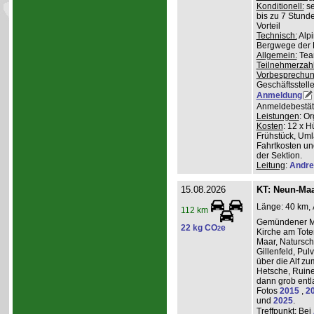
Konditionell:
se
bis zu 7 Stund
Vorteil
Technisch:
Alpi
Bergwege der 
Allgemein:
Team
Teilnehmerzah
Vorbesprechu
Geschäftsstelle
Anmeldung
Anmeldebestät
Leistungen
: O
Kosten
: 12 x H
Frühstück, Uml
Fahrtkosten un
der Sektion.
Leitung
:
Andre
15.08.2026
KT: Neun-Ma
Länge: 40 km, 
112 km
Gemündener Ma
22 kg CO
e
2
Kirche am Tot
Maar, Natursch
Gillenfeld, Pu
über die Alf z
Hetsche, Ruine
dann grob entl
Fotos
2015
,
2
und
2025
.
Treffpunkt
: Bei