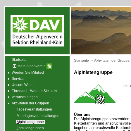
Startseite
Startseite
>
Aktivitäten der Gruppe
Mein Alpenverein
Alpinistengruppe
Werden Sie Mitglied
Service
Unsere Werte
Leit
Ehrenamt - Werden Sie aktiv
Veranstaltungen
Aktivitäten der
G
ruppen
Tagesveranstaltungen
Über uns:
Mehrtagesveranstaltungen
Die Alpinistengruppe konzentriert
A
lpinistengruppe
Kletterfahrten und anspruchsvol
begehen anspruchsvolle Kletterste
F
amiliengruppen