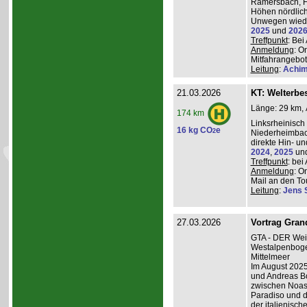
Ramersbach, H
Höhen nördlich
Unwegen wiede
2025
und
202
Treffpunkt
: Be
Anmeldung
: O
Mitfahrangebot
Leitung
:
Achim
21.03.2026
KT: Welterbe
Länge: 29 km, 
174 km
Linksrheinisch
16 kg CO
e
2
Niederheimba
direkte Hin- un
2024
,
2025
un
Treffpunkt
: be
Anmeldung
: O
Mail an den Tou
Leitung
:
Jens 
27.03.2026
Vortrag Grand
GTA - DER Wei
Westalpenboge
Mittelmeer
Im August 2025
und Andreas B
zwischen Noas
Paradiso und d
der italienisc