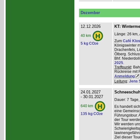
Dezember
12.12.2026
KT: Winterm
Länge: 26 km, 
40 km
Zum
Café Klos
5 kg CO
e
2
Königswinter m
Drachenfels, 
Ölberg. Schlus
Bhf. Niederdol
2025
.
Treffpunkt
: Bah
Rückreise mit 
Anmeldung
Leitung
:
Jens 
24.01.2027
Schneeschuh
- 30.01.2027
Dauer: 7 Tage,
640 km
Es handelt sic
eine Gemeinsch
135 kg CO
e
2
Führungstour. 
der Tour werde
Wir werden un
Schwierigkeit
lawinengefähr
Ziel dieser To