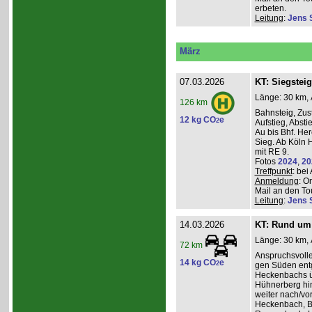
erbeten.
Leitung
:
Jens 
März
07.03.2026
KT: Siegsteig
Länge: 30 km, 
126 km
Bahnsteig, Zust
12 kg CO
e
2
Aufstieg, Absti
Au bis Bhf. He
Sieg. Ab Köln H
mit RE 9.
Fotos
2024
,
20
Treffpunkt
: be
Anmeldung
: O
Mail an den Tou
Leitung
:
Jens 
14.03.2026
KT: Rund um 
Länge: 30 km, 
72 km
Anspruchsvoll
14 kg CO
e
2
gen Süden entg
Heckenbachs ü
Hühnerberg hi
weiter nach/vor
Heckenbach, B