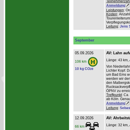
Teilnehmerzah
Anmeldung
Leistungen
: O
Kosten
: Anzah
Tourenleiterum
Verpflegungsk
Leitung
:
Jens 
September
05.09.2026
AV: Lahn auf
Länge: 43 km, 
106 km
Von Niederlahn
10 kg CO
e
2
Lichter Kopf. 
um Bad Ems we
werden wir den
den Malbergsko
Rucksackverpfl
ÖPNV zu errei
Treffpunkt
: Ca
ab Köln. Genau
Anmeldung
Leitung
:
Sebas
12.09.2026
AV: Ahrbeitst
Länge: 32 km, 
66 km