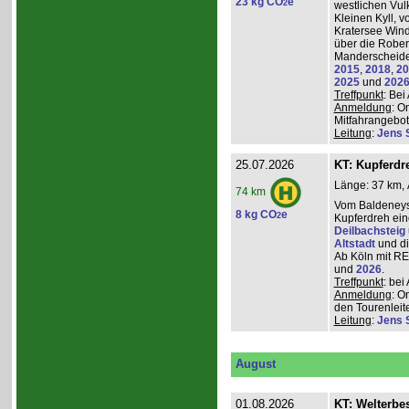
23 kg CO
e
2
westlichen Vulk
Kleinen Kyll, 
Kratersee Win
über die Rober
Manderscheider
2015
,
2018
,
20
2025
und
202
Treffpunkt
: Be
Anmeldung
: O
Mitfahrangebot
Leitung
:
Jens 
25.07.2026
KT: Kupferdr
Länge: 37 km, 
74 km
Vom Baldeneys
8 kg CO
e
2
Kupferdreh ei
Deilbachsteig
Altstadt
und d
Ab Köln mit RE,
und
2026
.
Treffpunkt
: be
Anmeldung
: O
den Tourenleite
Leitung
:
Jens 
August
01.08.2026
KT: Welterbe