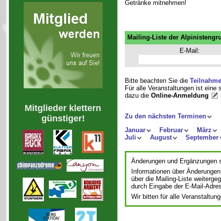
Getränke mitnehmen!
Mailing-Liste der Alpinistengr
E-Mail:
Bitte beachten Sie die
Teilnahm
Für alle Veranstaltungen ist eine
dazu die
Online-Anmeldung
Mitglieder klettern
Zu den nächsten Terminen
günstiger!
Januar
Februar
März
Juli
August
September
Änderungen und Ergänzungen si
Informationen über Änderungen
über die Mailing-Liste weiterge
durch Eingabe der E-Mail-Adre
Wir bitten für alle Veranstalt