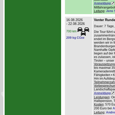
Anmeldung
Mitfahrangebot
Leitung
:
Jens 
16.08.2026
Venter Runde
- 22.08.2026
Dauer: 7 Tage,
700 km
Die Tour führt 
zusammenhänge
209 kg CO
e
2
endet im Bergs
werden wir in 
Brandenburger
Namhafte Gipfel
liegen auf der
es zulassen, is
Tiroler – unser 
Voraussetzung
bis maximal 35
Kameradenrettu
Fähigkeiten • 
Hm im Aufstieg
Teilnehmerzah
Vorbesprechu
Landschaftspa
Anmeldung
Leistungen
: O
Halbpension, T
Kosten
: 570 Eu
200 Euro bei
A
Leitung
:
Andre