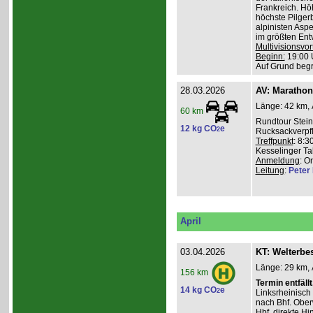
Frankreich. Hö
höchste Pilgerb
alpinisten Asp
im größten Ent
Multivisionsvor
Beginn:
19:00 
Auf Grund beg
28.03.2026
AV: Maratho
Länge: 42 km, 
60 km
Rundtour Stein
12 kg CO
e
2
Rucksackverpf
Treffpunkt
: 8:3
Kesselinger Tal
Anmeldung
: O
Leitung
:
Peter I
April
03.04.2026
KT: Welterbe
Länge: 29 km, 
156 km
Termin entfällt
14 kg CO
e
2
Linksrheinisch
nach Bhf. Obe
Hbf. direkte Hi