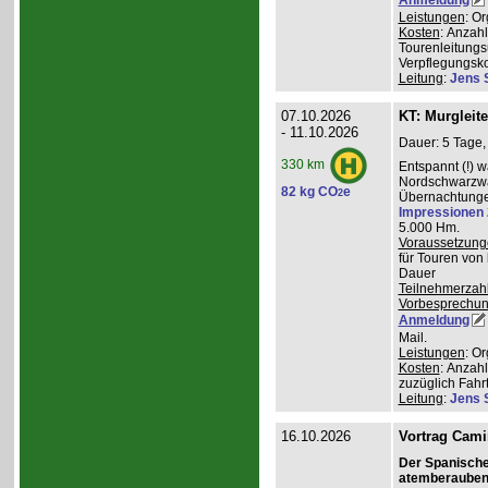
Leistungen
: O
Kosten
: Anzah
Tourenleitungs
Verpflegungsk
Leitung
:
Jens 
07.10.2026
KT: Murgleit
- 11.10.2026
Dauer: 5 Tage,
330 km
Entspannt (!) 
Nordschwarzwal
82 kg CO
e
2
Übernachtungen
Impressionen
5.000 Hm.
Voraussetzung
für Touren von
Dauer
Teilnehmerzah
Vorbesprechu
Anmeldung
Mail.
Leistungen
: O
Kosten
: Anzah
zuzüglich Fahr
Leitung
:
Jens 
16.10.2026
Vortrag Cami
Der Spanisch
atemberauben