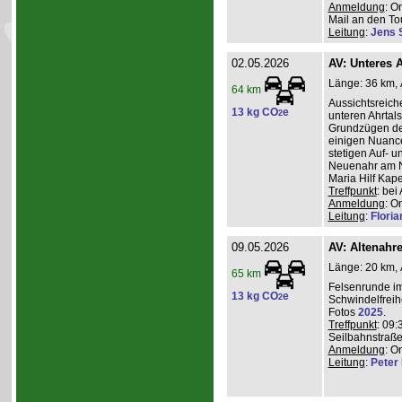
Anmeldung
: O
Mail an den Tou
Leitung
:
Jens 
02.05.2026
AV: Unteres A
Länge: 36 km, A
64 km
Aussichtsreic
13 kg CO
e
2
unteren Ahrtal
Grundzügen de
einigen Nuanc
stetigen Auf- 
Neuenahr am N
Maria Hilf Kap
Treffpunkt
: be
Anmeldung
: O
Leitung
:
Flori
09.05.2026
AV: Altenahr
Länge: 20 km, 
65 km
Felsenrunde im
13 kg CO
e
2
Schwindelfreih
Fotos
2025
.
Treffpunkt
: 09:
Seilbahnstraße
Anmeldung
: O
Leitung
:
Peter I