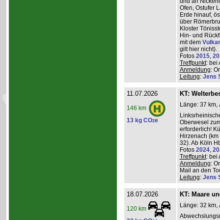
und an Nickeni
Ofen, Ostufer 
Erde hinauf, ö
über Römerbru
Kloster Töniss
Hin- und Rückf
mit dem
Vulka
gilt hier nicht).
Fotos
2015
,
20
Treffpunkt
: be
Anmeldung
: O
Leitung
:
Jens 
11.07.2026
KT: Welterbe
Länge: 37 km, 
146 km
Linksrheinisch
13 kg CO
e
2
Oberwesel zum 
erforderlich! 
Hirzenach (km 
32). Ab Köln Hb
Fotos
2024
,
20
Treffpunkt
: be
Anmeldung
: O
Mail an den Tou
Leitung
:
Jens 
18.07.2026
KT: Maare u
Länge: 32 km, 
120 km
Abwechslungsr