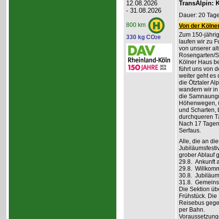
12.08.2026
TransAlpin: K
- 31.08.2026
Dauer: 20 Tage
800 km
Von der Kölner
Zum 150-jährig
330 kg CO
e
2
laufen wir zu F
von unserer al
Rosengarten/S
Kölner Haus be
führt uns von d
weiter geht es
die Ötztaler A
wandern wir in
die Samnaungru
Höhenwegen, ü
und Scharten, 
durchqueren Tä
Nach 17 Tagen,
Serfaus.
Alle, die an di
Jubiläumsfesti
grober Ablauf g
29.8. Ankunft 
29.8. Willkom
30.8. Jubiläum
31.8. Gemeins
Die Sektion üb
Frühstück. Die 
Reisebus gegen
per Bahn.
Voraussetzung