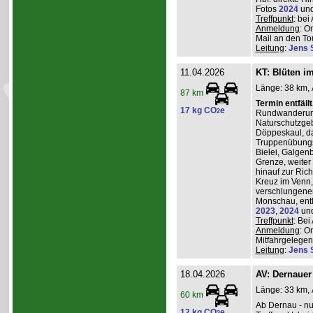
Fotos
2024
un
Treffpunkt
: be
Anmeldung
: O
Mail an den Tou
Leitung
:
Jens 
11.04.2026
KT: Blüten i
Länge: 38 km, 
87 km
Termin entfäll
17 kg CO
e
2
Rundwanderung
Naturschutzgeb
Döppeskaul, da
Truppenübungs
Bielei, Galgen
Grenze, weiter 
hinauf zur Ric
Kreuz im Venn,
verschlungenen
Monschau, entl
2023
,
2024
un
Treffpunkt
: Be
Anmeldung
: O
Mitfahrgelegenh
Leitung
:
Jens 
18.04.2026
AV: Dernauer
Länge: 33 km, 
60 km
Ab Dernau - nu
12 kg CO
e