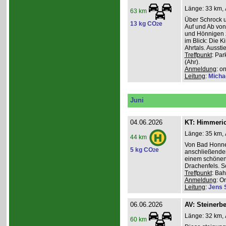
Länge: 33 km, 
63 km
Über Schrock u
13 kg CO
e
2
Auf und Ab von
und Hönnigen z
im Blick: Die 
Ahrtals. Aussti
Treffpunkt
: Pa
(Ahr).
Anmeldung
: o
Leitung
:
Micha
Juni
04.06.2026
KT: Himmeri
Länge: 35 km, 
44 km
Von Bad Honne
5 kg CO
e
2
anschließenden
einem schönen
Drachenfels. S
Treffpunkt
: Ba
Anmeldung
: O
Leitung
:
Jens 
06.06.2026
AV: Steinerb
Länge: 32 km, 
60 km