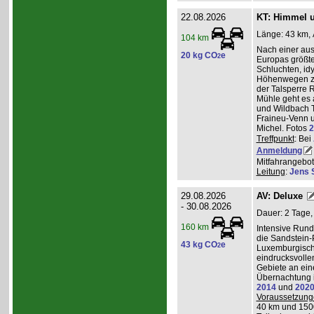
22.08.2026
KT: Himmel u
Länge: 43 km, 
104 km
Nach einer au
20 kg CO
e
2
Europas größt
Schluchten, idy
Höhenwegen zu
der Talsperre R
Mühle geht es 
und Wildbach T
Fraineu-Venn u
Michel. Fotos
2
Treffpunkt
: Bei
Anmeldung
Mitfahrangebot
Leitung
:
Jens 
29.08.2026
AV: Deluxe
- 30.08.2026
Dauer: 2 Tage,
160 km
Intensive Run
die Sandstein-
43 kg CO
e
2
Luxemburgisch
eindrucksvolle
Gebiete an ei
Übernachtung i
2014
und
202
Voraussetzung
40 km und 150