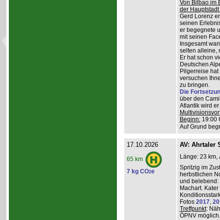
Von Bilbao im 
der Hauptstadt
Gerd Lorenz erz
seinen Erlebn
er begegnete u
mit seinen Face
Insgesamt wande
selten alleine,
Er hat schon vi
Deutschen Alpe
Pilgerreise ha
versuchen Ihne
zu bringen.
Die Fortsetzu
über den Camin
Atlantik wird e
Multivisionsvor
Beginn:
19:00 
Auf Grund begr
17.10.2026
AV: Ahrtaler 
Länge: 23 km, 
65 km
Spritzig im Zus
7 kg CO
e
2
herbstlichen N
und belebend:
Machart. Kater 
Konditionsstar
Fotos
2017
,
20
Treffpunkt
: Nä
ÖPNV möglich