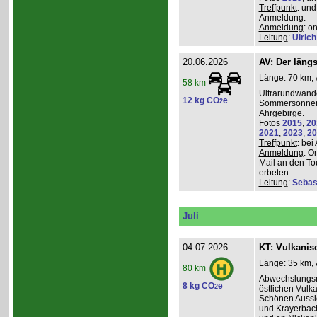
Treffpunkt
: und
Anmeldung.
Anmeldung
: o
Leitung
:
Ulrich
20.06.2026
AV: Der längs
Länge: 70 km, 
58 km
Ultrarundwand
12 kg CO
e
2
Sommersonnen
Ahrgebirge.
Fotos
2015
,
20
2021
,
2023
,
20
Treffpunkt
: bei
Anmeldung
: O
Mail an den To
erbeten.
Leitung
:
Sebas
Juli
04.07.2026
KT: Vulkanisc
Länge: 35 km, 
80 km
Abwechslungsr
8 kg CO
e
2
östlichen Vulka
Schönen Aussic
und Krayerbac