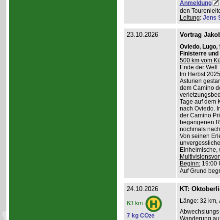
Anmeldung
den Tourenleite
Leitung
:
Jens 
23.10.2026
Vortrag Jako
Oviedo, Lugo,
Finisterre un
500 km vom Küs
Ende der Welt
Im Herbst 2025
Asturien gestart
dem Camino de
verletzungsbed
Tage auf dem K
nach Oviedo. I
der Camino Pri
begangenen Ro
nochmals nach 
Von seinen Erl
unvergessliche
Einheimische, w
Multivisionsvor
Beginn:
19:00 
Auf Grund begr
24.10.2026
KT: Oktoberl
Länge: 32 km, 
63 km
Abwechslungs-
7 kg CO
e
2
Wanderung au