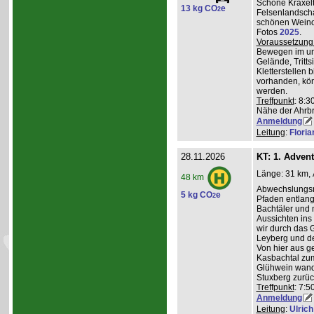
Schöne Kraxelt
13 kg CO
e
2
Felsenlandscha
schönen Weinor
Fotos
2025
.
Voraussetzung
Bewegen im un
Gelände, Tritts
Kletterstellen 
vorhanden, kö
werden.
Treffpunkt
: 8:3
Nähe der Ahrb
Anmeldung
Leitung
:
Flori
28.11.2026
KT: 1. Adven
Länge: 31 km, 
48 km
Abwechslungsre
5 kg CO
e
2
Pfaden entlang 
Bachtäler und m
Aussichten ins
wir durch das 
Leyberg und d
Von hier aus g
Kasbachtal zum
Glühwein wande
Stuxberg zurüc
Treffpunkt
: 7:
Anmeldung
Leitung
:
Ulrich