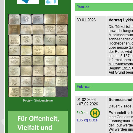
Januar
30.01.2026
Vortrag Lyki
Die Türkei ist 
abwechslungsr
Mittelmeerraum
schneebedeckte
Hochebenen, du
über riesige S
der Reise wird 
seinen 5.137 m 
Informationen 
Multivionsvortr
Beginn:
19:15 
Auf Grund beg
Februar
01.02.2026
Schneeschuh
Projekt Stolpersteine
- 07.02.2026
Dauer: 7 Tage,
Es handelt sic
640 km
eine Gemeinsch
135 kg CO
e
2
Führungstour. 
der Tour werde
Wir werden un