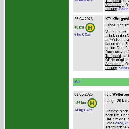
2
Treffpunkt
: be
Anmeldung
: O
Leitung
:
Peter I
25.04.2026
KT: Königswi
Länge: 37,5 km
40 km
Von Königswint
5 kg CO
e
2
altbekannten D
aufwärts und v
laufen wir in R
treffen. Dem B
Rucksackverpfl
Treffpunkt
: ca.
ÖPNV möglich. 
Anmeldung
: O
Leitung
:
Sebas
Mai
01.05.2026
KT: Welterbe
Länge: 29 km, 
156 km
14 kg CO
e
2
Linksrheinisch
nach Bhf. Obe
Hbf. direkte Hi
Fotos
2024
,
20
Treffpunkt
: be