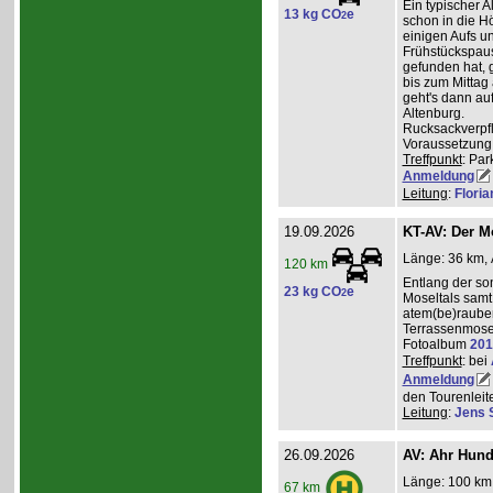
Ein typischer A
13 kg CO
e
2
schon in die H
einigen Aufs u
Frühstückspaus
gefunden hat, g
bis zum Mittag
geht's dann a
Altenburg.
Rucksackverpf
Voraussetzung: 
Treffpunkt
: Par
Anmeldung
Leitung
:
Flori
19.09.2026
KT-AV: Der M
Länge: 36 km, 
120 km
Entlang der s
23 kg CO
e
2
Moseltals samt 
atem(be)raube
Terrassenmose
Fotoalbum
201
Treffpunkt
: bei
Anmeldung
den Tourenleite
Leitung
:
Jens 
26.09.2026
AV: Ahr Hund
Länge: 100 km,
67 km