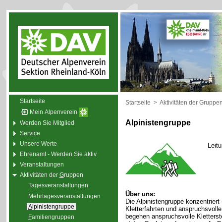
Startseite
Startseite
>
Aktivitäten der Gruppe
Mein Alpenverein
Alpinistengruppe
Werden Sie Mitglied
Service
Unsere Werte
Leit
Ehrenamt - Werden Sie aktiv
Veranstaltungen
Aktivitäten der
G
ruppen
Tagesveranstaltungen
Über uns:
Mehrtagesveranstaltungen
Die Alpinistengruppe konzentriert
A
lpinistengruppe
Kletterfahrten und anspruchsvol
begehen anspruchsvolle Kletterste
F
amiliengruppen