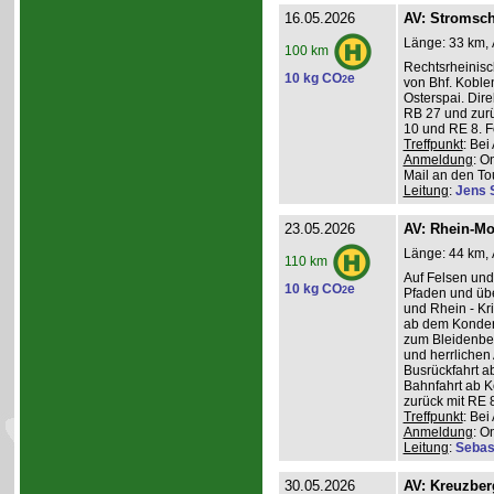
16.05.2026
AV: Stromsch
Länge: 33 km, 
100 km
Rechtsrheinisc
10 kg CO
e
2
von Bhf. Koble
Osterspai. Dire
RB 27 und zurü
10 und RE 8. 
Treffpunkt
: Be
Anmeldung
: O
Mail an den Tou
Leitung
:
Jens 
23.05.2026
AV: Rhein-Mo
Länge: 44 km, 
110 km
Auf Felsen und
10 kg CO
e
2
Pfaden und üb
und Rhein - K
ab dem Konder
zum Bleidenber
und herrlichen 
Busrückfahrt ab
Bahnfahrt ab K
zurück mit RE 8
Treffpunkt
: Be
Anmeldung
: O
Leitung
:
Sebas
30.05.2026
AV: Kreuzber