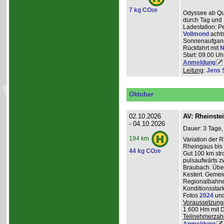
7 kg CO
e
2
Odyssee ab Que
durch Tag und 
Ladestation: P
Vollmond
achts
Sonnenaufgang
Rückfahrt mit
N
Start: 09.00 Uhr
Anmeldung
Leitung
:
Jens 
Oktober
02.10.2026
AV: Rheinste
- 04.10.2026
Dauer: 3 Tage,
194 km
Variation der 
Rheingaus bis 
44 kg CO
e
2
Gut 100 km st
pulsaufwärts 
Braubach. Übe
Kestert. Gemei
Regionalbahnen
Konditionsstar
Fotos
2024
un
Voraussetzung
1.600 Hm mit 
Teilnehmerzah
Anmeldung