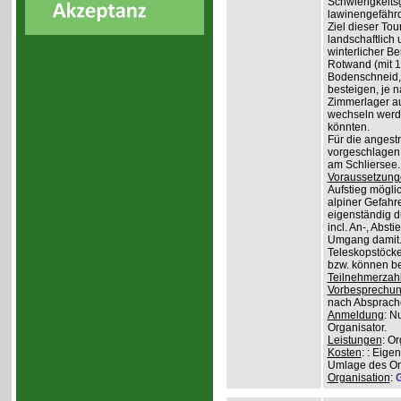
Schwierigkeit
lawinengefähr
Ziel dieser To
landschaftlich 
winterlicher B
Rotwand (mit 1.
Bodenschneid, 
besteigen, je n
Zimmerlager auf
wechseln werde
könnten.
Für die angest
vorgeschlagen 
am Schliersee.
Voraussetzung
Aufstieg mögli
alpiner Gefahr
eigenständig 
incl. An-, Abs
Umgang damit.
Teleskopstöcke
bzw. können be
Teilnehmerzah
Vorbesprechu
nach Absprach
Anmeldung
: N
Organisator.
Leistungen
: O
Kosten
: : Eige
Umlage des Org
Organisation
:
G