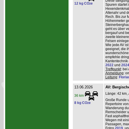
Diese steigun
12 kg CO
e
2
Spuren startet 
Hexendenkmal ü
Altenahr und d
Rech. Bis zur 
Höhenmeter g
Steinerberghau
geht es über v
bergauf und ber
zweite kleiner
Felsen einlege
Wie jede AV ist
geeignet, die 
wunderschöne A
empfehle dring
Kantentechnik 
2022
und
202
Treffpunkt
: bei
Anmeldung
: o
Leitung
:
Flori
13.06.2026
AV: Bergisc
Länge: 42 km, 
36 km
Große Runde u
8 kg CO
e
2
Repertoire von
Wanderung durc
Remscheider u
Fast asphaltfre
Wegen mit eini
Passagen, max
Fotos
2019
, u