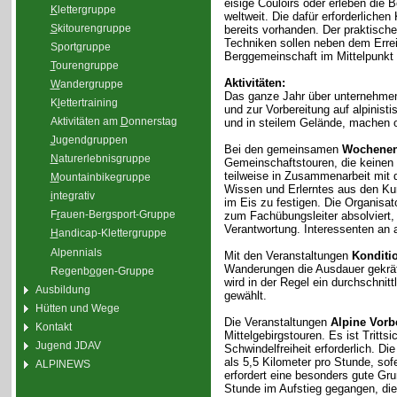
eisige Couloirs oder erleben die 
K
lettergruppe
weltweit. Die dafür erforderliche
S
kitourengruppe
bereits vorhanden. Der praktisc
Techniken sollen neben dem Erre
Sport
g
ruppe
Berggemeinschaft im Mittelpunkt 
T
ourengruppe
Aktivitäten:
W
andergruppe
Das ganze Jahr über unternehmen
K
l
ettertraining
und zur Vorbereitung auf alpinis
Aktivitäten am
D
onnerstag
und in steilem Gelände, machen 
J
ugendgruppen
Bei den gemeinsamen
Wochenen
N
aturerlebnisgruppe
Gemeinschaftstouren, die keinen
teilweise in Zusammenarbeit mit 
M
ountainbikegruppe
Wissen und Erlerntes aus den Kur
i
ntegrativ
im Eis zu festigen. Die Organisa
F
r
auen-Bergsport-Gruppe
zum Fachübungsleiter absolviert,
Verantwortung. Interessenten an a
H
andicap-Klettergruppe
Alpennials
Mit den Veranstaltungen
Konditi
Wanderungen die Ausdauer gekräfti
Regenb
o
gen-Gruppe
wird in der Regel ein durchschnit
Ausbildung
gewählt.
Hütten und Wege
Die Veranstaltungen
Alpine Vorb
Kontakt
Mittelgebirgstouren. Es ist Tritt
Jugend JDAV
Schwindelfreiheit erforderlich. D
als 5,5 Kilometer pro Stunde, sof
ALPINEWS
erfordert eine besonders gute Gr
Stunde im Aufstieg gegangen, di