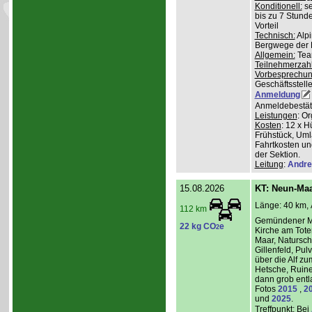
Konditionell:
se
bis zu 7 Stund
Vorteil
Technisch:
Alpi
Bergwege der 
Allgemein:
Team
Teilnehmerzah
Vorbesprechu
Geschäftsstelle
Anmeldung
Anmeldebestät
Leistungen
: O
Kosten
: 12 x H
Frühstück, Uml
Fahrtkosten un
der Sektion.
Leitung
:
Andre
15.08.2026
KT: Neun-Ma
Länge: 40 km, 
112 km
Gemündener Ma
22 kg CO
e
2
Kirche am Tot
Maar, Natursch
Gillenfeld, Pu
über die Alf z
Hetsche, Ruine
dann grob entl
Fotos
2015
,
2
und
2025
.
Treffpunkt
: Bei