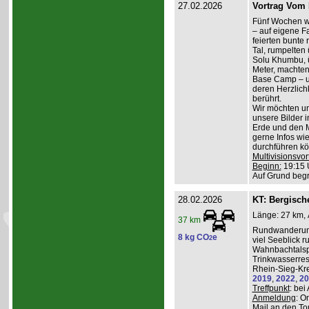
27.02.2026
Vortrag Vom 
Fünf Wochen w
– auf eigene Fa
feierten bunte
Tal, rumpelten 
Solu Khumbu, ü
Meter, machten
Base Camp – 
deren Herzlichk
berührt.
Wir möchten un
unsere Bilder 
Erde und den M
gerne Infos wi
durchführen kö
Multivisionsvor
Beginn:
19:15 
Auf Grund beg
28.02.2026
KT: Bergische
Länge: 27 km, 
37 km
Rundwanderung
8 kg CO
e
2
viel Seeblick r
Wahnbachtalsp
Trinkwasserres
Rhein-Sieg-Kre
2019
,
2022
,
20
Treffpunkt
: be
Anmeldung
: O
Mail an den To