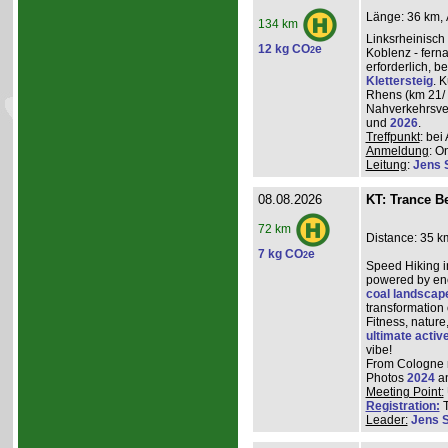
Länge: 36 km, 
134 km
Linksrheinisch
12 kg CO
e
2
Koblenz - ferna
erforderlich, 
Klettersteig
. 
Rhens (km 21/ 
Nahverkehrsve
und
2026
.
Treffpunkt
: be
Anmeldung
: O
Leitung
:
Jens 
08.08.2026
KT: Trance Be
72 km
Distance: 35 k
7 kg CO
e
2
Speed Hiking i
powered by ene
coal landscap
transformation
Fitness, nature
ultimate activ
vibe!
From Cologne ma
Photos
2024
a
Meeting Point:
Registration:
T
Leader:
Jens 