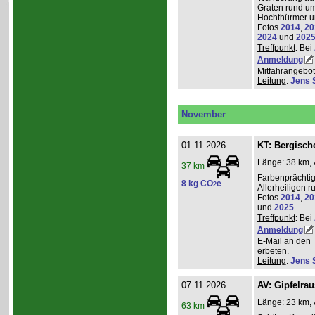
Graten rund um
Hochthürmer u
Fotos
2014
,
20
2024
und
202
Treffpunkt
: Bei
Anmeldung
Mitfahrangebot
Leitung
:
Jens 
November
01.11.2026
KT: Bergische
Länge: 38 km, 
37 km
Farbenprächti
8 kg CO
e
2
Allerheiligen 
Fotos
2014
,
20
und
2025
.
Treffpunkt
: Bei
Anmeldung
E-Mail an den 
erbeten.
Leitung
:
Jens 
07.11.2026
AV: Gipfelra
Länge: 23 km, 
63 km