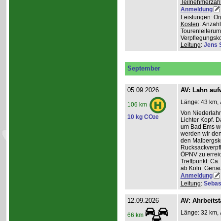
Teilnehmerzah
Anmeldung
Leistungen
: O
Kosten
: Anzah
Tourenleiterum
Verpflegungsk
Leitung
:
Jens 
September
05.09.2026
AV: Lahn auf
Länge: 43 km, 
106 km
Von Niederlahn
10 kg CO
e
2
Lichter Kopf. 
um Bad Ems we
werden wir den
den Malbergsko
Rucksackverpfl
ÖPNV zu errei
Treffpunkt
: Ca
ab Köln. Genau
Anmeldung
Leitung
:
Sebas
12.09.2026
AV: Ahrbeitst
Länge: 32 km, 
66 km