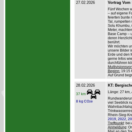
27.02.2026
Vortrag Vom 
Fünf Wochen w
– auf eigene Fa
feierten bunte
Tal, rumpelten 
Solu Khumbu, ü
Meter, machten
Base Camp – 
deren Herzlichk
berührt.
Wir möchten un
unsere Bilder 
Erde und den M
gerne Infos wi
durchführen kö
Multivisionsvor
Beginn:
19:15 
Auf Grund beg
28.02.2026
KT: Bergische
Länge: 27 km, 
37 km
Rundwanderung
8 kg CO
e
2
viel Seeblick r
Wahnbachtalsp
Trinkwasserres
Rhein-Sieg-Kre
2019
,
2022
,
20
Treffpunkt
: be
Anmeldung
: O
Mail an den To