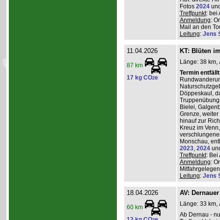
Fotos
2024
un
Treffpunkt
: be
Anmeldung
: O
Mail an den Tou
Leitung
:
Jens 
11.04.2026
KT: Blüten i
Länge: 38 km, 
87 km
Termin entfäll
17 kg CO
e
2
Rundwanderung
Naturschutzgeb
Döppeskaul, da
Truppenübungs
Bielei, Galgen
Grenze, weiter 
hinauf zur Ric
Kreuz im Venn,
verschlungenen
Monschau, entl
2023
,
2024
un
Treffpunkt
: Be
Anmeldung
: O
Mitfahrgelegenh
Leitung
:
Jens 
18.04.2026
AV: Dernauer
Länge: 33 km, 
60 km
Ab Dernau - nu
12 kg CO
e