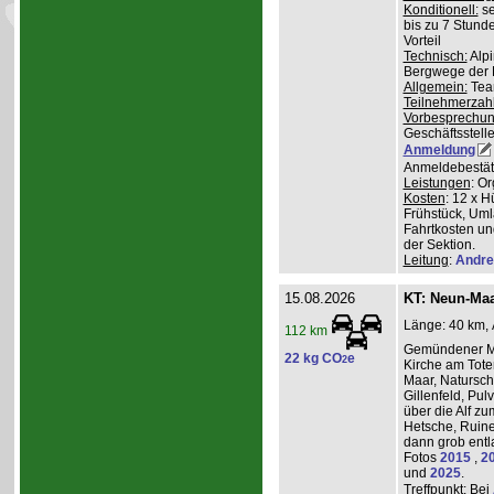
Konditionell:
se
bis zu 7 Stund
Vorteil
Technisch:
Alpi
Bergwege der 
Allgemein:
Team
Teilnehmerzah
Vorbesprechu
Geschäftsstelle
Anmeldung
Anmeldebestät
Leistungen
: O
Kosten
: 12 x H
Frühstück, Uml
Fahrtkosten un
der Sektion.
Leitung
:
Andre
15.08.2026
KT: Neun-Ma
Länge: 40 km, 
112 km
Gemündener Ma
22 kg CO
e
2
Kirche am Tot
Maar, Natursch
Gillenfeld, Pu
über die Alf z
Hetsche, Ruine
dann grob entl
Fotos
2015
,
2
und
2025
.
Treffpunkt
: Bei