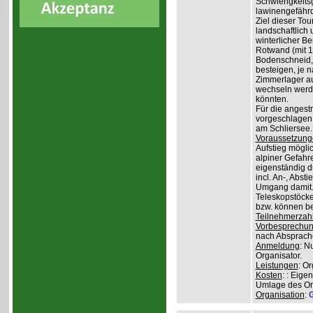
Schwierigkeit
lawinengefähr
Ziel dieser To
landschaftlich 
winterlicher B
Rotwand (mit 1.
Bodenschneid, 
besteigen, je n
Zimmerlager auf
wechseln werde
könnten.
Für die angest
vorgeschlagen 
am Schliersee.
Voraussetzung
Aufstieg mögli
alpiner Gefahr
eigenständig 
incl. An-, Abs
Umgang damit.
Teleskopstöcke
bzw. können be
Teilnehmerzah
Vorbesprechu
nach Absprach
Anmeldung
: N
Organisator.
Leistungen
: O
Kosten
: : Eige
Umlage des Org
Organisation
:
G