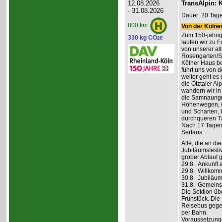
12.08.2026
TransAlpin: K
- 31.08.2026
Dauer: 20 Tage
800 km
Von der Kölner
Zum 150-jährig
330 kg CO
e
2
laufen wir zu F
von unserer al
Rosengarten/S
Kölner Haus be
führt uns von d
weiter geht es
die Ötztaler A
wandern wir in
die Samnaungru
Höhenwegen, ü
und Scharten, 
durchqueren Tä
Nach 17 Tagen,
Serfaus.
Alle, die an di
Jubiläumsfesti
grober Ablauf g
29.8. Ankunft 
29.8. Willkom
30.8. Jubiläum
31.8. Gemeins
Die Sektion üb
Frühstück. Die 
Reisebus gegen
per Bahn.
Voraussetzung