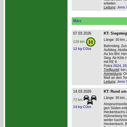
erbeten.
Leitung
:
Jens 
März
07.03.2026
KT: Siegsteig
Länge: 30 km, 
126 km
Bahnsteig, Zust
12 kg CO
e
2
Aufstieg, Absti
Au bis Bhf. He
Sieg. Ab Köln H
mit RE 9.
Fotos
2024
,
20
Treffpunkt
: be
Anmeldung
: O
Mail an den Tou
Leitung
:
Jens 
14.03.2026
KT: Rund um 
Länge: 30 km, 
72 km
Anspruchsvoll
14 kg CO
e
2
gen Süden entg
Heckenbachs ü
Hühnerberg hi
weiter nach/vor
Heckenbach, B