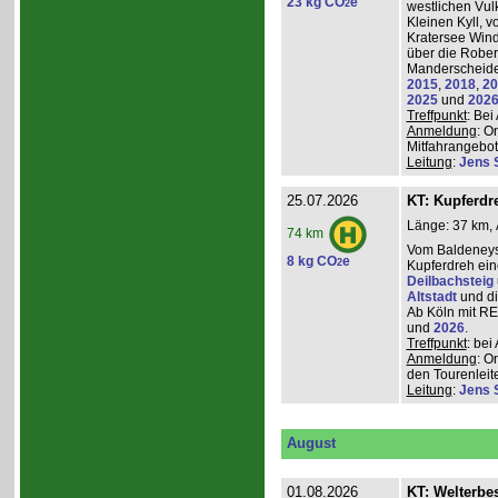
23 kg CO
e
2
westlichen Vulk
Kleinen Kyll, 
Kratersee Win
über die Rober
Manderscheider
2015
,
2018
,
20
2025
und
202
Treffpunkt
: Be
Anmeldung
: O
Mitfahrangebot
Leitung
:
Jens 
25.07.2026
KT: Kupferdr
Länge: 37 km, 
74 km
Vom Baldeneys
8 kg CO
e
2
Kupferdreh ei
Deilbachsteig
Altstadt
und d
Ab Köln mit RE,
und
2026
.
Treffpunkt
: be
Anmeldung
: O
den Tourenleite
Leitung
:
Jens 
August
01.08.2026
KT: Welterbe