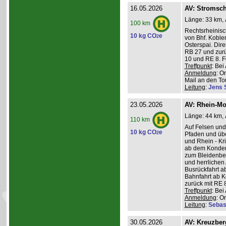
16.05.2026
AV: Stromsch
Länge: 33 km, 
100 km
Rechtsrheinisc
10 kg CO
e
2
von Bhf. Koble
Osterspai. Dire
RB 27 und zurü
10 und RE 8. 
Treffpunkt
: Be
Anmeldung
: O
Mail an den Tou
Leitung
:
Jens 
23.05.2026
AV: Rhein-Mo
Länge: 44 km, 
110 km
Auf Felsen und
10 kg CO
e
2
Pfaden und üb
und Rhein - K
ab dem Konder
zum Bleidenber
und herrlichen 
Busrückfahrt ab
Bahnfahrt ab K
zurück mit RE 8
Treffpunkt
: Be
Anmeldung
: O
Leitung
:
Sebas
30.05.2026
AV: Kreuzber