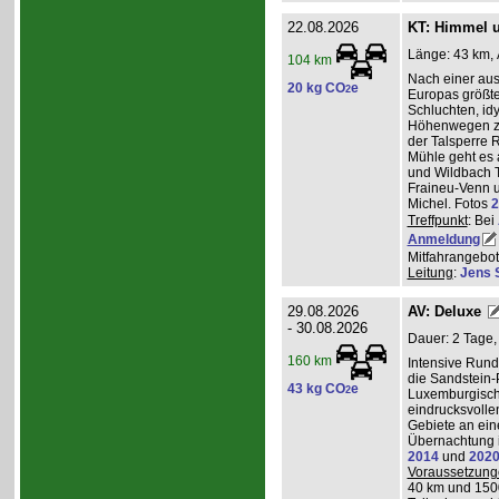
22.08.2026
KT: Himmel u
Länge: 43 km, 
104 km
Nach einer au
20 kg CO
e
2
Europas größt
Schluchten, idy
Höhenwegen zu
der Talsperre R
Mühle geht es 
und Wildbach T
Fraineu-Venn u
Michel. Fotos
2
Treffpunkt
: Bei
Anmeldung
Mitfahrangebot
Leitung
:
Jens 
29.08.2026
AV: Deluxe
- 30.08.2026
Dauer: 2 Tage,
160 km
Intensive Run
die Sandstein-
43 kg CO
e
2
Luxemburgisch
eindrucksvolle
Gebiete an ei
Übernachtung i
2014
und
202
Voraussetzung
40 km und 150