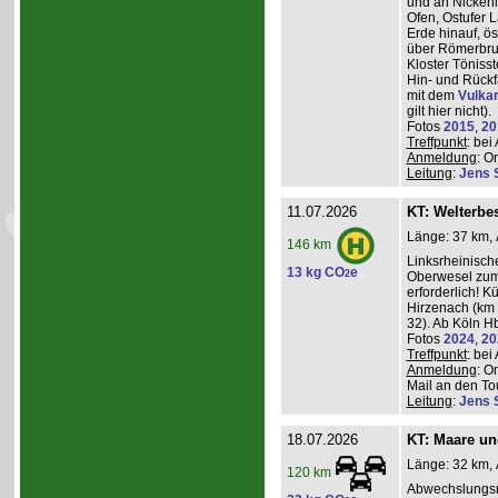
und an Nickeni
Ofen, Ostufer 
Erde hinauf, ö
über Römerbru
Kloster Töniss
Hin- und Rückf
mit dem
Vulka
gilt hier nicht).
Fotos
2015
,
20
Treffpunkt
: be
Anmeldung
: O
Leitung
:
Jens 
11.07.2026
KT: Welterbe
Länge: 37 km, 
146 km
Linksrheinisch
13 kg CO
e
2
Oberwesel zum 
erforderlich! 
Hirzenach (km 
32). Ab Köln Hb
Fotos
2024
,
20
Treffpunkt
: be
Anmeldung
: O
Mail an den Tou
Leitung
:
Jens 
18.07.2026
KT: Maare u
Länge: 32 km, 
120 km
Abwechslungsr