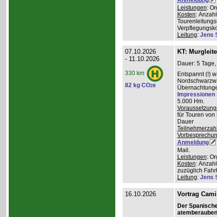
Leistungen
: O
Kosten
: Anzah
Tourenleitungs
Verpflegungsk
Leitung
:
Jens 
07.10.2026
KT: Murgleit
- 11.10.2026
Dauer: 5 Tage,
330 km
Entspannt (!) 
Nordschwarzwal
82 kg CO
e
2
Übernachtungen
Impressionen
5.000 Hm.
Voraussetzung
für Touren von
Dauer
Teilnehmerzah
Vorbesprechu
Anmeldung
Mail.
Leistungen
: O
Kosten
: Anzah
zuzüglich Fahr
Leitung
:
Jens 
16.10.2026
Vortrag Cami
Der Spanisch
atemberauben