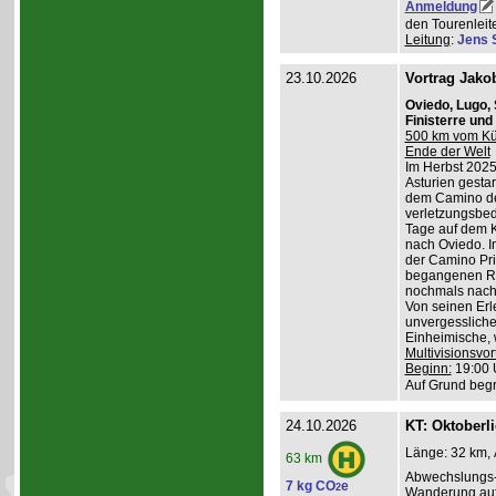
Anmeldung
den Tourenleite
Leitung
:
Jens 
23.10.2026
Vortrag Jako
Oviedo, Lugo,
Finisterre un
500 km vom Küs
Ende der Welt
Im Herbst 2025
Asturien gestart
dem Camino de
verletzungsbed
Tage auf dem K
nach Oviedo. I
der Camino Pri
begangenen Ro
nochmals nach 
Von seinen Erl
unvergessliche
Einheimische, w
Multivisionsvor
Beginn:
19:00 
Auf Grund begr
24.10.2026
KT: Oktoberl
Länge: 32 km, 
63 km
Abwechslungs-
7 kg CO
e
2
Wanderung au