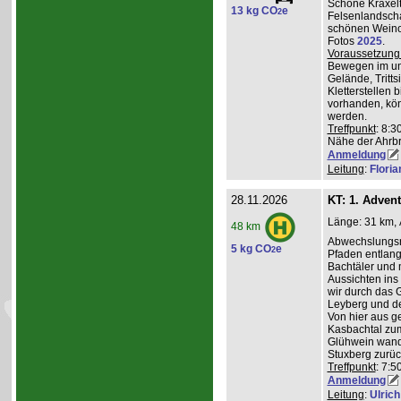
Schöne Kraxelt
13 kg CO
e
2
Felsenlandscha
schönen Weinor
Fotos
2025
.
Voraussetzung
Bewegen im un
Gelände, Tritts
Kletterstellen 
vorhanden, kö
werden.
Treffpunkt
: 8:3
Nähe der Ahrb
Anmeldung
Leitung
:
Flori
28.11.2026
KT: 1. Adven
Länge: 31 km, 
48 km
Abwechslungsre
5 kg CO
e
2
Pfaden entlang 
Bachtäler und m
Aussichten ins
wir durch das 
Leyberg und d
Von hier aus g
Kasbachtal zum
Glühwein wande
Stuxberg zurüc
Treffpunkt
: 7:
Anmeldung
Leitung
:
Ulrich