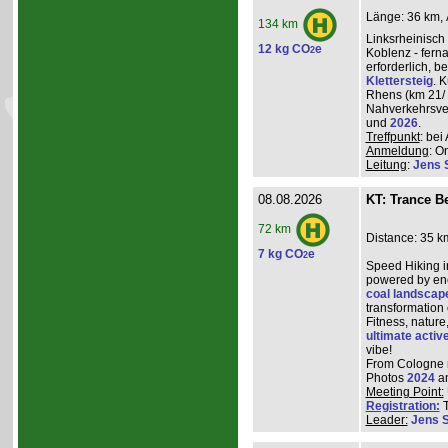
Länge: 36 km, 
134 km
Linksrheinisch
12 kg CO
e
2
Koblenz - ferna
erforderlich, 
Klettersteig
. 
Rhens (km 21/ 
Nahverkehrsve
und
2026
.
Treffpunkt
: be
Anmeldung
: O
Leitung
:
Jens 
08.08.2026
KT: Trance Be
72 km
Distance: 35 k
7 kg CO
e
2
Speed Hiking i
powered by ene
coal landscap
transformation
Fitness, nature
ultimate activ
vibe!
From Cologne ma
Photos
2024
a
Meeting Point:
Registration:
T
Leader:
Jens 