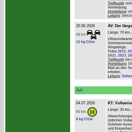
Treffpunkt
: und
Anmeldung.
Anmeldung
: o
Leitung
:
Ulrich
20.06.2026
AV: Der längs
Länge: 70 km, 
58 km
Ultrarundwand
12 kg CO
e
2
Sommersonnen
Ahrgebirge.
Fotos
2015
,
20
2021
,
2023
,
20
Treffpunkt
: bei
Anmeldung
: O
Mail an den To
erbeten.
Leitung
:
Sebas
Juli
04.07.2026
KT: Vulkanisc
Länge: 35 km, 
80 km
Abwechslungsr
8 kg CO
e
2
östlichen Vulka
Schönen Aussic
und Krayerbac