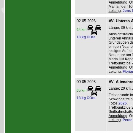
Anmeldung
: O
Mail an den Tou
Leitung
:
Jens 
02.05.2026
AV: Unteres A
Länge: 36 km, A
64 km
Aussichtsreic
13 kg CO
e
2
unteren Ahrtal
Grundzügen de
einigen Nuanc
stetigen Auf- 
Neuenahr am N
Maria Hilf Kap
Treffpunkt
: be
Anmeldung
: O
Leitung
:
Flori
09.05.2026
AV: Altenahr
Länge: 20 km, 
65 km
Felsenrunde im
13 kg CO
e
2
Schwindelfreih
Fotos
2025
.
Treffpunkt
: 09:
Seilbahnstraße
Anmeldung
: O
Leitung
:
Peter I