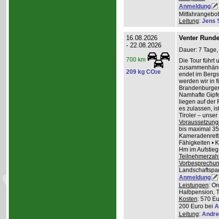
Anmeldung
Mitfahrangebot
Leitung
:
Jens 
16.08.2026
Venter Runde
- 22.08.2026
Dauer: 7 Tage,
700 km
Die Tour führt 
zusammenhänge
209 kg CO
e
2
endet im Bergs
werden wir in 
Brandenburger
Namhafte Gipfel
liegen auf der
es zulassen, is
Tiroler – unser 
Voraussetzung
bis maximal 35
Kameradenrettu
Fähigkeiten • 
Hm im Aufstieg
Teilnehmerzah
Vorbesprechu
Landschaftspa
Anmeldung
Leistungen
: O
Halbpension, T
Kosten
: 570 Eu
200 Euro bei
A
Leitung
:
Andre