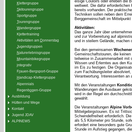
eisige Couloirs oder erleben die 
K
lettergruppe
weltweit. Die dafür erforderliche
S
kitourengruppe
bereits vorhanden. Der praktisc
Techniken sollen neben dem Erre
Sport
g
ruppe
Berggemeinschaft im Mittelpunkt 
T
ourengruppe
Aktivitäten:
W
andergruppe
Das ganze Jahr über unternehmen
K
l
ettertraining
und zur Vorbereitung auf alpinis
Aktivitäten am
D
onnerstag
und in steilem Gelände, machen 
J
ugendgruppen
Bei den gemeinsamen
Wochenen
N
aturerlebnisgruppe
Gemeinschaftstouren, die keinen
teilweise in Zusammenarbeit mit 
M
ountainbikegruppe
Wissen und Erlerntes aus den Kur
i
ntegrativ
im Eis zu festigen. Die Organisa
F
r
auen-Bergsport-Gruppe
zum Fachübungsleiter absolviert,
Verantwortung. Interessenten an a
H
andicap-Klettergruppe
Alpennials
Mit den Veranstaltungen
Konditi
Wanderungen die Ausdauer gekräfti
Regenb
o
gen-Gruppe
wird in der Regel ein durchschnit
Ausbildung
gewählt.
Hütten und Wege
Die Veranstaltungen
Alpine Vorb
Kontakt
Mittelgebirgstouren. Es ist Tritt
Jugend JDAV
Schwindelfreiheit erforderlich. D
als 5,5 Kilometer pro Stunde, sof
ALPINEWS
erfordert eine besonders gute Gr
Stunde im Aufstieg gegangen, di