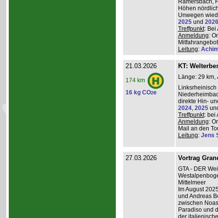
Ramersbach, H
Höhen nördlich
Unwegen wiede
2025
und
202
Treffpunkt
: Be
Anmeldung
: O
Mitfahrangebot
Leitung
:
Achim
21.03.2026
KT: Welterbe
Länge: 29 km, 
174 km
Linksrheinisch
16 kg CO
e
2
Niederheimba
direkte Hin- un
2024
,
2025
un
Treffpunkt
: be
Anmeldung
: O
Mail an den Tou
Leitung
:
Jens 
27.03.2026
Vortrag Grand
GTA - DER Wei
Westalpenboge
Mittelmeer
Im August 2025
und Andreas B
zwischen Noas
Paradiso und d
der italienisc