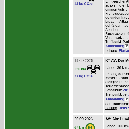
Ein typischer A
13 kg CO
e
2
schon in die H
einigen Aufs u
Frühstückspaus
gefunden hat, g
bis zum Mittag
geht's dann a
Altenburg.
Rucksackverpf
Voraussetzung: 
Treffpunkt
: Par
Anmeldung
Leitung
:
Flori
19.09.2026
KT-AV: Der M
Länge: 36 km, 
120 km
Entlang der s
23 kg CO
e
2
Moseltals samt 
atem(be)raube
Terrassenmose
Fotoalbum
201
Treffpunkt
: bei
Anmeldung
den Tourenleite
Leitung
:
Jens 
26.09.2026
AV: Ahr Hund
Länge: 100 km,
67 km