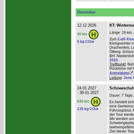
Dezember
12.12.2026
KT: Winterm
Länge: 26 km, 
40 km
Zum
Café Klos
5 kg CO
e
2
Königswinter m
Drachenfels, 
Ölberg. Schlus
Bhf. Niederdol
2025
.
Treffpunkt
: Bah
Rückreise mit 
Anmeldung
Leitung
:
Jens 
24.01.2027
Schneeschuh
- 30.01.2027
Dauer: 7 Tage,
640 km
Es handelt sic
eine Gemeinsch
135 kg CO
e
2
Führungstour. 
der Tour werde
Wir werden un
Schwierigkeit
lawinengefähr
Ziel dieser To