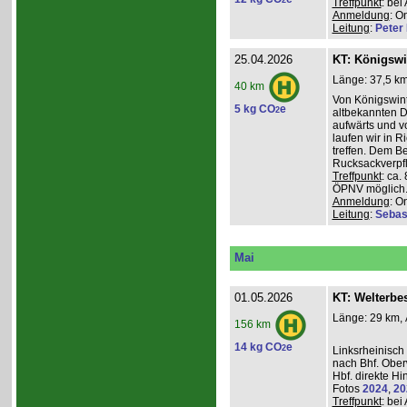
2
Treffpunkt
: be
Anmeldung
: O
Leitung
:
Peter I
25.04.2026
KT: Königswi
Länge: 37,5 km
40 km
Von Königswint
5 kg CO
e
2
altbekannten D
aufwärts und v
laufen wir in R
treffen. Dem B
Rucksackverpfl
Treffpunkt
: ca.
ÖPNV möglich. 
Anmeldung
: O
Leitung
:
Sebas
Mai
01.05.2026
KT: Welterbe
Länge: 29 km, 
156 km
14 kg CO
e
2
Linksrheinisch
nach Bhf. Obe
Hbf. direkte Hi
Fotos
2024
,
20
Treffpunkt
: be