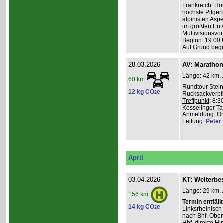
Frankreich. Hö
höchste Pilgerb
alpinisten Asp
im größten Ent
Multivisionsvor
Beginn:
19:00 
Auf Grund beg
28.03.2026
AV: Maratho
Länge: 42 km, 
60 km
Rundtour Stein
12 kg CO
e
2
Rucksackverpf
Treffpunkt
: 8:3
Kesselinger Tal
Anmeldung
: O
Leitung
:
Peter I
April
03.04.2026
KT: Welterbe
Länge: 29 km, 
156 km
Termin entfällt
14 kg CO
e
2
Linksrheinisch
nach Bhf. Obe
Hbf. direkte Hi