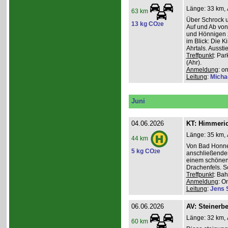
Länge: 33 km, 
63 km
Über Schrock u
13 kg CO
e
2
Auf und Ab von
und Hönnigen z
im Blick: Die 
Ahrtals. Aussti
Treffpunkt
: Pa
(Ahr).
Anmeldung
: o
Leitung
:
Micha
Juni
04.06.2026
KT: Himmeri
Länge: 35 km, 
44 km
Von Bad Honne
5 kg CO
e
2
anschließenden
einem schönen
Drachenfels. S
Treffpunkt
: Ba
Anmeldung
: O
Leitung
:
Jens 
06.06.2026
AV: Steinerb
Länge: 32 km, 
60 km