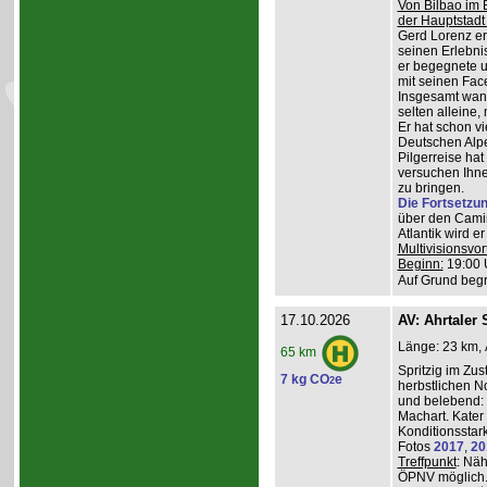
Von Bilbao im 
der Hauptstadt
Gerd Lorenz erz
seinen Erlebn
er begegnete u
mit seinen Face
Insgesamt wande
selten alleine,
Er hat schon vi
Deutschen Alpe
Pilgerreise ha
versuchen Ihne
zu bringen.
Die Fortsetzu
über den Camin
Atlantik wird e
Multivisionsvor
Beginn:
19:00 
Auf Grund begr
17.10.2026
AV: Ahrtaler 
Länge: 23 km, 
65 km
Spritzig im Zus
7 kg CO
e
2
herbstlichen N
und belebend:
Machart. Kater 
Konditionsstar
Fotos
2017
,
20
Treffpunkt
: Nä
ÖPNV möglich