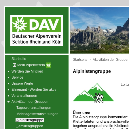
Startseite
Startseite
>
Aktivitäten der Gruppe
Mein Alpenverein
Alpinistengruppe
Werden Sie Mitglied
Service
Unsere Werte
Leit
Ehrenamt - Werden Sie aktiv
Veranstaltungen
Aktivitäten der
G
ruppen
Tagesveranstaltungen
Über uns:
Mehrtagesveranstaltungen
Die Alpinistengruppe konzentriert
A
lpinistengruppe
Kletterfahrten und anspruchsvol
begehen anspruchsvolle Kletterste
F
amiliengruppen