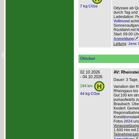
7 kg CO
e
2
Odyssee ab Que
durch Tag und 
Ladestation: P
Vollmond
achts
Sonnenaufgang
Rückfahrt mit
N
Start: 09.00 Uhr
Anmeldung
Leitung
:
Jens 
Oktober
02.10.2026
AV: Rheinste
- 04.10.2026
Dauer: 3 Tage,
194 km
Variation der 
Rheingaus bis 
44 kg CO
e
2
Gut 100 km st
pulsaufwärts 
Braubach. Übe
Kestert. Gemei
Regionalbahnen
Konditionsstar
Fotos
2024
un
Voraussetzung
1.600 Hm mit 
Teilnehmerzah
Anmeldung