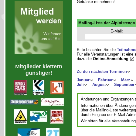
Getränke mitnehmen!
Mailing-Liste der Alpinistengr
E-Mail:
Bitte beachten Sie die
Teilnahm
Für alle Veranstaltungen ist eine
dazu die
Online-Anmeldung
Mitglieder klettern
Zu den nächsten Terminen
günstiger!
Januar
Februar
März
Juli
August
September
Änderungen und Ergänzungen si
Informationen über Änderungen
über die Mailing-Liste weiterge
durch Eingabe der E-Mail-Adre
Wir bitten für alle Veranstalt