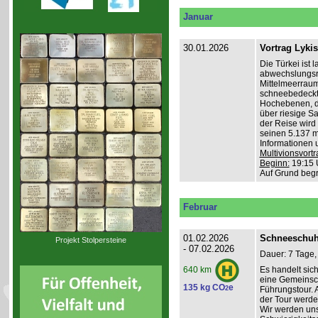
Januar
30.01.2026
Vortrag Lyki
Die Türkei ist 
abwechslungsr
Mittelmeerraum
schneebedeckte
Hochebenen, du
über riesige S
der Reise wird 
seinen 5.137 m 
Informationen 
Multivionsvortr
Beginn:
19:15 
Auf Grund beg
Februar
01.02.2026
Schneeschuh
Projekt Stolpersteine
- 07.02.2026
Dauer: 7 Tage,
Es handelt sic
640 km
eine Gemeinsch
135 kg CO
e
2
Führungstour. 
der Tour werde
Wir werden un