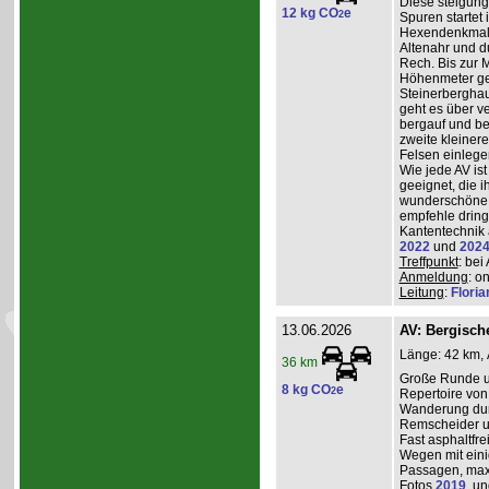
Diese steigun
12 kg CO
e
2
Spuren startet 
Hexendenkmal ü
Altenahr und d
Rech. Bis zur 
Höhenmeter g
Steinerberghau
geht es über v
bergauf und ber
zweite kleiner
Felsen einlege
Wie jede AV ist
geeignet, die 
wunderschöne A
empfehle dring
Kantentechnik 
2022
und
202
Treffpunkt
: bei
Anmeldung
: o
Leitung
:
Flori
13.06.2026
AV: Bergisc
Länge: 42 km, 
36 km
Große Runde u
8 kg CO
e
2
Repertoire von
Wanderung durc
Remscheider u
Fast asphaltfre
Wegen mit eini
Passagen, max
Fotos
2019
, u