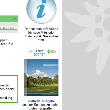
Der nächste
InfoAbend
für neue Mitglieder
findet am
4. November
statt.
uppen.
nutzen Sie
 werden
nen erfolgt
nmeldung.
Aktuelle Ausgabe
unserer Sektionszeitschrift
gletscherspalten
.