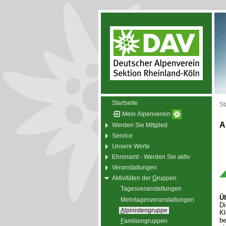
Startseite
St
Mein Alpenverein
A
Werden Sie Mitglied
Service
Unsere Werte
Ehrenamt - Werden Sie aktiv
Veranstaltungen
Aktivitäten der
G
ruppen
Tagesveranstaltungen
Üb
Mehrtagesveranstaltungen
Di
A
lpinistengruppe
Kl
be
F
amiliengruppen