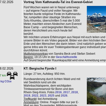
7.02.2026
Vortrag Vom Kathmandu-Tal ins Everest-Gebiet
Fünf Wochen waren wir in Nepal unterwegs
– auf eigene Faust und voller Neugier. Wir
feierten bunte religiöse Feste im Kathmandu-
Tal, rumpelten über staubige Straßen ins
Solu Khumbu, überschritten 5 mal die 5.000
Meter, machten einen Abstecher zum Everest
Base Camp – und begegneten Menschen,
deren Herzlichkeit uns noch heute tief
berührt.
Wir möchten unsere Erfahrungen aus Nepal mit euch teilen und
unsere Bilder in ein Video gepackt. Bilder von den höchsten Be
Erde und den Menschen die darin leben. Und natürlich geben w
gerne Infos wie ihr euer Trekkingabenteuer ganz individuell pl
durchführen könnt.
Multivisionsvortrag
von Sandra Beck und Stefan Siebert
Beginn:
19:15 Uhr in der
Geschäftsstelle
Auf Grund begrenzter Raumkapazität wird eine Anmeldung emp
8.02.2026
KT: Bergische Fjorde I
Länge: 27 km, Aufstieg: 950 Hm.
7 km
Rundwanderung durch lichten Wald und mit
 kg CO
e
2
viel Seeblick rund um die
Wahnbachtalsperre, dem wichtigsten
Trinkwasserreservoir für Bonn und den
Rhein-Sieg-Kreis. Fotos
2016
,
2017
,
2018
,
2019
,
2022
,
2023
,
2025
und
2026
.
Treffpunkt
: bei Anmeldung
Anmeldung
: Online. Fragen bitte nur per E-
Mail an den Tourenleiter, Mitfahrangebote