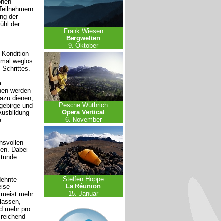
onen
 Teilnehmern
ng der
ühl der
Frank Wiesen
Bergwelten
9. Oktober
 Kondition
 mal weglos
Schrittes.
m
hen werden
dazu dienen,
Pesche Wüthrich
gebirge und
Opera Vertical
Ausbildung
6. November
e
.
hsvollen
den. Dabei
Stunde
Steffen Hoppe
dehnte
La Réunion
eise
15. Januar
n meist mehr
ulassen,
nd mehr pro
sreichend