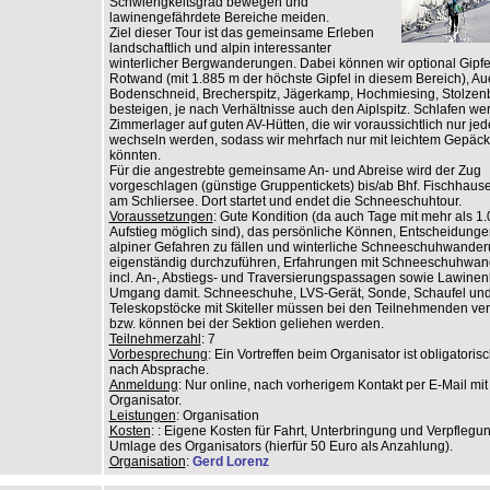
Schwierigkeitsgrad bewegen und
lawinengefährdete Bereiche meiden.
Ziel dieser Tour ist das gemeinsame Erleben
landschaftlich und alpin interessanter
winterlicher Bergwanderungen. Dabei können wir optional Gipfe
Rotwand (mit 1.885 m der höchste Gipfel in diesem Bereich), Aue
Bodenschneid, Brecherspitz, Jägerkamp, Hochmiesing, Stolzen
besteigen, je nach Verhältnisse auch den Aiplspitz. Schlafen we
Zimmerlager auf guten AV-Hütten, die wir voraussichtlich nur jed
wechseln werden, sodass wir mehrfach nur mit leichtem Gepäc
könnten.
Für die angestrebte gemeinsame An- und Abreise wird der Zug
vorgeschlagen (günstige Gruppentickets) bis/ab Bhf. Fischhau
am Schliersee. Dort startet und endet die Schneeschuhtour.
Voraussetzungen
: Gute Kondition (da auch Tage mit mehr als 1
Aufstieg möglich sind), das persönliche Können, Entscheidunge
alpiner Gefahren zu fällen und winterliche Schneeschuhwande
eigenständig durchzuführen, Erfahrungen mit Schneeschuhwa
incl. An-, Abstiegs- und Traversierungspassagen sowie Lawine
Umgang damit. Schneeschuhe, LVS-Gerät, Sonde, Schaufel un
Teleskopstöcke mit Skiteller müssen bei den Teilnehmenden ver
bzw. können bei der Sektion geliehen werden.
Teilnehmerzahl
: 7
Vorbesprechung
: Ein Vortreffen beim Organisator ist obligatoris
nach Absprache.
Anmeldung
: Nur online, nach vorherigem Kontakt per E-Mail mi
Organisator.
Leistungen
: Organisation
Kosten
: : Eigene Kosten für Fahrt, Unterbringung und Verpflegu
Umlage des Organisators (hierfür 50 Euro als Anzahlung).
Organisation
:
Gerd Lorenz