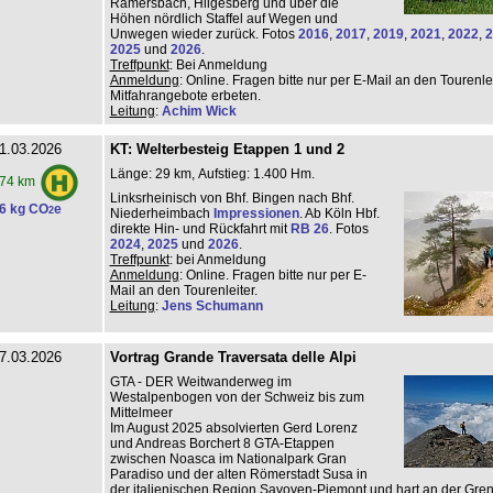
Ramersbach, Hilgesberg und über die
Höhen nördlich Staffel auf Wegen und
Unwegen wieder zurück. Fotos
2016
,
2017
,
2019
,
2021
,
2022
,
2
2025
und
2026
.
Treffpunkt
: Bei Anmeldung
Anmeldung
: Online. Fragen bitte nur per E-Mail an den Tourenlei
Mitfahrangebote erbeten.
Leitung
:
Achim Wick
1.03.2026
KT: Welterbesteig Etappen 1 und 2
Länge: 29 km, Aufstieg: 1.400 Hm.
74 km
Linksrheinisch von Bhf. Bingen nach Bhf.
6 kg CO
e
2
Niederheimbach
Impressionen
. Ab Köln Hbf.
direkte Hin- und Rückfahrt mit
RB 26
. Fotos
2024
,
2025
und
2026
.
Treffpunkt
: bei Anmeldung
Anmeldung
: Online. Fragen bitte nur per E-
Mail an den Tourenleiter.
Leitung
:
Jens Schumann
7.03.2026
Vortrag Grande Traversata delle Alpi
GTA - DER Weitwanderweg im
Westalpenbogen von der Schweiz bis zum
Mittelmeer
Im August 2025 absolvierten Gerd Lorenz
und Andreas Borchert 8 GTA-Etappen
zwischen Noasca im Nationalpark Gran
Paradiso und der alten Römerstadt Susa in
der italienischen Region Savoyen-Piemont und hart an der Gre