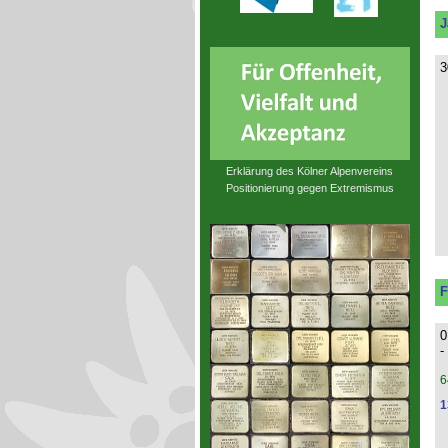
J
3
Erklärung des Kölner Alpenvereins
Positionierung gegen Extremismus
F
0
-
6
1