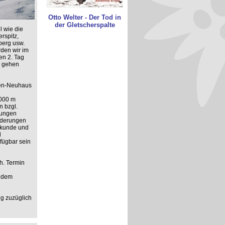
Otto Welter - Der Tod in
der Gletscherspalte
l wie die
rspitz,
berg usw.
rden wir im
en 2. Tag
k gehen
sen-Neuhaus
.000 m
n bzgl.
rungen
nderungen
nkunde und
d
fügbar sein
ch. Termin
t dem
ng zuzüglich