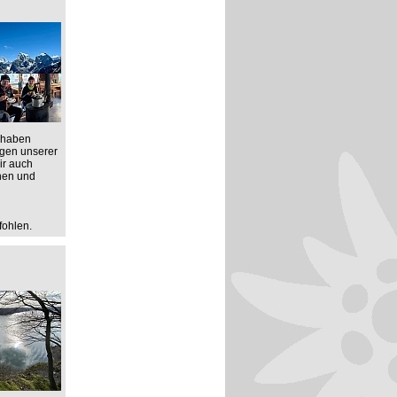
 haben
rgen unserer
ir auch
anen und
fohlen.