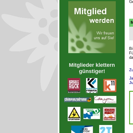
Ge
M
Bi
Fü
da
Mitglieder klettern
Z
günstiger!
J
Ju