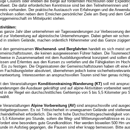
sige Couloirs oder erleben die Berge auf fordernden Hochtouren oder Expediti
ltweit. Die dafür erforderlichen Kenntnisse sind bei den Teilnehmerinnen und
reits vorhanden. Der praktische Austausch von Erfahrungen und die Anwendu
chniken sollen neben dem Erreichen persönlicher Ziele am Berg und dem Gef
rggemeinschaft im Mittelpunkt stehen.
tivitäten:
s ganze Jahr über unternehmen wir Tageswanderungen zur Verbesserung der
d zur Vorbereitung auf alpinistische Unternehmungen. Dabei gehen wir schon
d in steilem Gelände, machen ordentlich Höhenmeter und das Ganze zügigen 
ei den gemeinsamen
Wochenend- und Bergfahrten
handelt es sich meist u
meinschaftstouren, die keinen ausgewiesenen Führer haben. Die Tourenwoc
ilweise in Zusammenarbeit mit dem Ausbildungsreferat konzipiert und sollen 
ssen und Erlerntes aus den Kursen zu vertiefen und die Fähigkeiten im Hoch
 Eis zu festigen. Die Organisatoren der Gemeinschaftstouren haben oft eine 
m Fachübungsleiter absolviert, übernehmen jedoch keine sicherheitsrelevant
rantwortung. Interessenten an anspruchsvollen Touren sind hier genau richtig
t den Veranstaltungen
Konditionstraining-Wanderung (KT)
soll mit anspruc
nderungen die Ausdauer gekräftigt und auf alpine Aktivitäten vorbereitet wer
rd in der Regel ein durchschnittliches Gehtempo von 5 bis 5,5 Kilometer pro 
wählt.
e Veranstaltungen
Alpine Vorbereitung (AV)
sind anspruchsvolle und ausge
ttelgebirgstouren. Es ist Trittsicherheit in unwegsamen Gelände und stellenw
hwindelfreiheit erforderlich. Die recht hohe Durchschnittsgeschwindigkeit vo
s 5,5 Kilometer pro Stunde, sofern die Weg- und Witterungsverhältnisse es z
fordert eine besonders gute Grundkondition. Hier werden bisweilen 500 Hm u
unde im Aufstieg gegangen, die Pausen sind eher knapp bemessen. Bitte au