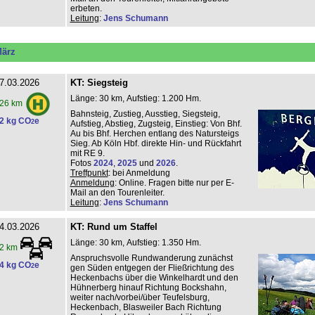
erbeten.
Leitung
:
Jens Schumann
ärz
7.03.2026
KT: Siegsteig
Länge: 30 km, Aufstieg: 1.200 Hm.
26 km
Bahnsteig, Zustieg, Ausstieg, Siegsteig,
2 kg CO
e
2
Aufstieg, Abstieg, Zugsteig, Einstieg: Von Bhf.
Au bis Bhf. Herchen entlang des Natursteigs
Sieg. Ab Köln Hbf. direkte Hin- und Rückfahrt
mit RE 9.
Fotos
2024
,
2025
und
2026
.
Treffpunkt
: bei Anmeldung
Anmeldung
: Online. Fragen bitte nur per E-
Mail an den Tourenleiter.
Leitung
:
Jens Schumann
4.03.2026
KT: Rund um Staffel
Länge: 30 km, Aufstieg: 1.350 Hm.
2 km
Anspruchsvolle Rundwanderung zunächst
4 kg CO
e
2
gen Süden entgegen der Fließrichtung des
Heckenbachs über die Winkelhardt und den
Hühnerberg hinauf Richtung Bockshahn,
weiter nach/vorbei/über Teufelsburg,
Heckenbach, Blasweiler Bach Richtung