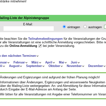
tränke mitnehmen!
ailing-Liste der Alpinistengruppe
E-Mail:
eintragen
austragen
tte beachten Sie die
Teilnahmebedingungen
für die Veranstaltungen der Gr
r alle Veranstaltungen ist eine schriftliche Anmeldung vorgeschrieben. Bitte 
zu die
Online-Anmeldung
bei jeder Veranstaltung
.
u den nächsten Terminen
anuar
Februar
März
April
Mai
Juni
li
August
September
Oktober
November
Dezember
Änderungen und Ergänzungen sind aufgrund der frühen Planung möglich!
Informationen über Änderungen, Ergänzungen und wissenswerte Neuigkeiten
über die Mailing-Liste weitergegeben. An- und Abmeldung für diese Informatio
durch Eingabe der E-Mail-Adresse am Anfang der Seite.
Wir bitten für alle Veranstaltungen mit Angabe einer Telefonnummer um Vora