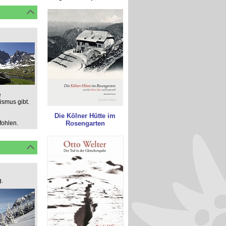
e
smus gibt.
Die Kölner Hütte im
fohlen.
Rosengarten
.