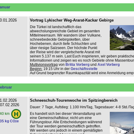
anuar
0.01.2026
Vortrag Lykischer Weg-Ararat-Kackar Gebirge
Die Türkei ist landschaftlich das
abwechslungsreichste Gebiet im gesamten
Mittelmeerraum. Wir wandern über Vulkane,
schneebedeckte Gebirgsketten, über
Hochebenen, durch tiefe Schluchten und
über riesige Salzseen. Der höchste Punkt
der Reise wird der vergletscherte Ararat mit
seinen 5.137 m sein. Last Euch inspirieren, wir geben praktisch
Informationen und zeigen wo es noch Gebiete ohne Massentouri
Multivionsvortrag
von
Britta Vorberg
und
Axel Vorberg
Beginn:
19:15 Uhr in der
Geschäftsstelle
Auf Grund begrenzter Raumkapazität wird eine Anmeldung emp
ebruar
1.02.2026
Schneeschuh-Tourenwoche im Spitzingbereich
 07.02.2026
Dauer: 7 Tage, Aufstieg: 1.100 Hm/Tag, Tagesdauer: 4-8 Std./Tag
Es handelt sich bei dieser Veranstaltung um
40 km
eine Gemeinschaftstour, nicht um eine
35 kg CO
e
2
Führungstour. Alle Entscheidungen während
der Tour werden gemeinschaftlich getroffen.
Wir werden uns jedoch in einem gemäßigten