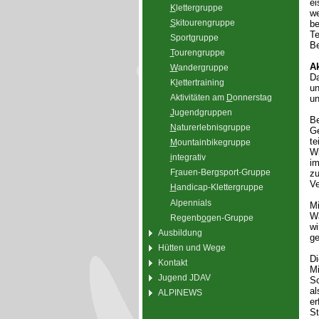
ei
K
lettergruppe
we
S
kitourengruppe
be
Te
Sport
g
ruppe
Be
T
ourengruppe
Ak
W
andergruppe
Da
K
l
ettertraining
un
Aktivitäten am
D
onnerstag
un
J
ugendgruppen
B
N
aturerlebnisgruppe
Ge
te
M
ountainbikegruppe
Wi
i
ntegrativ
im
F
r
auen-Bergsport-Gruppe
zu
Ve
H
andicap-Klettergruppe
Alpennials
Mi
Wa
Regenb
o
gen-Gruppe
wi
Ausbildung
ge
Hütten und Wege
Di
Kontakt
Mi
Jugend JDAV
Sc
al
ALPINEWS
er
St