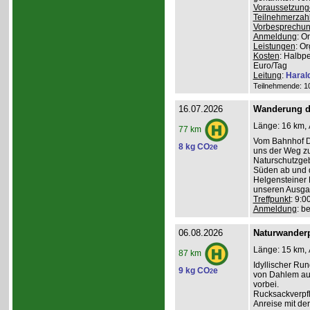
Voraussetzung
Teilnehmerzah
Vorbesprechu
Anmeldung
: O
Leistungen
: O
Kosten
: Halbp
Euro/Tag
Leitung
:
Haral
Teilnehmende: 10 
16.07.2026
Wanderung d
Länge: 16 km, 
77 km
Vom Bahnhof Da
8 kg CO
e
2
uns der Weg z
Naturschutzgeb
Süden ab und 
Helgensteiner 
unseren Ausga
Treffpunkt
: 9:
Anmeldung
: b
06.08.2026
Naturwanderp
Länge: 15 km, 
87 km
Idyllischer Ru
9 kg CO
e
2
von Dahlem au
vorbei.
Rucksackverpfl
Anreise mit de