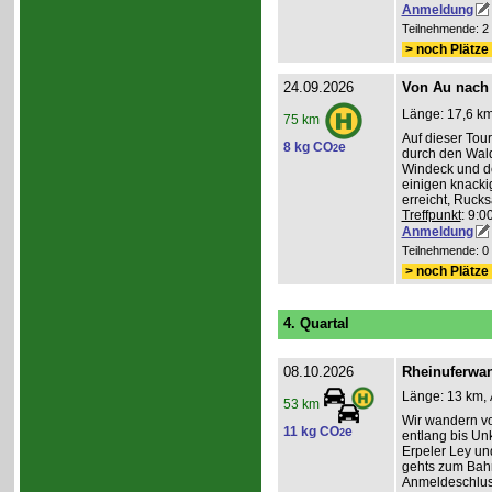
Anmeldung
Teilnehmende: 2 /
> noch Plätze 
24.09.2026
Von Au nach
Länge: 17,6 km
75 km
Auf dieser To
8 kg CO
e
2
durch den Wald
Windeck und der
einigen knacki
erreicht, Ruck
Treffpunkt
: 9:
Anmeldung
Teilnehmende: 0 /
> noch Plätze 
4. Quartal
08.10.2026
Rheinuferwan
Länge: 13 km, 
53 km
Wir wandern vo
11 kg CO
e
2
entlang bis Unk
Erpeler Ley un
gehts zum Bahn
Anmeldeschlus