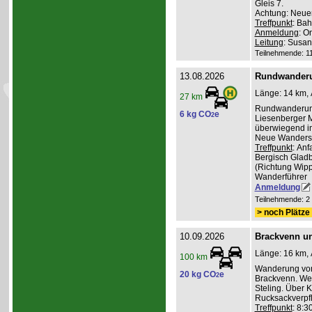
Gleis 7.
Achtung: Neuer
Treffpunkt
: Bah
Anmeldung
: O
Leitung
: Susa
Teilnehmende: 11 
13.08.2026
Rundwander
Länge: 14 km, 
27 km
Rundwanderung
6 kg CO
e
2
Liesenberger M
überwiegend im
Neue Wanderst
Treffpunkt
: An
Bergisch Gladb
(Richtung Wippe
Wanderführer
Anmeldung
Teilnehmende: 2 /
> noch Plätze 
10.09.2026
Brackvenn un
Länge: 16 km, 
100 km
Wanderung vom
20 kg CO
e
2
Brackvenn. Wei
Steling. Über 
Rucksackverpf
Treffpunkt
: 8:3