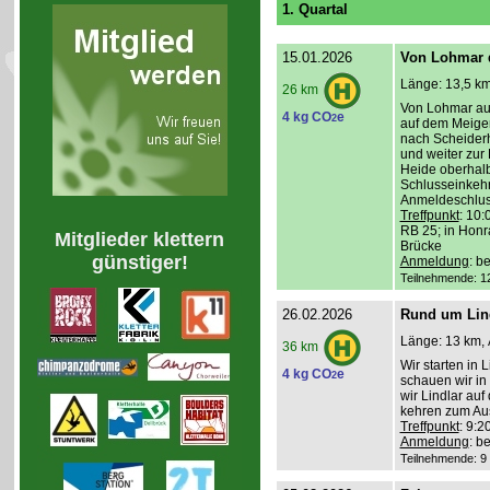
1. Quartal
15.01.2026
Von Lohmar 
Länge: 13,5 km
26 km
Von Lohmar aus
4 kg CO
e
2
auf dem Meigerm
nach Scheider
und weiter zur
Heide oberhal
Schlusseinkehr
Anmeldeschlus
Treffpunkt
: 10:
RB 25; in Honr
Mitglieder klettern
Brücke
günstiger!
Anmeldung
: b
Teilnehmende: 12 
26.02.2026
Rund um Lin
Länge: 13 km, 
36 km
Wir starten in
4 kg CO
e
2
schauen wir in
wir Lindlar auf
kehren zum Aus
Treffpunkt
: 9:2
Anmeldung
: b
Teilnehmende: 9 /