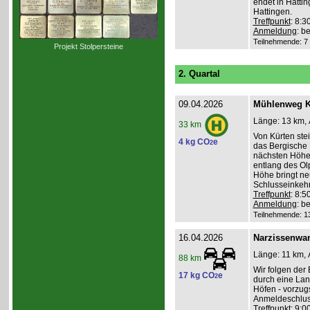
endet in Hatti
Hattingen.
Treffpunkt
: 8:
Anmeldung
: b
Teilnehmende: 7 /
Projekt Stolpersteine
2. Quartal
09.04.2026
Mühlenweg K
Länge: 13 km, 
33 km
Von Kürten ste
4 kg CO
e
2
das Bergische 
nächsten Höhen
entlang des Ol
Höhe bringt ne
Schlusseinkehr
Treffpunkt
: 8:
Anmeldung
: b
Teilnehmende: 13 
16.04.2026
Narzissenwa
Länge: 11 km, 
88 km
Wir folgen der
17 kg CO
e
2
durch eine Lan
Höfen - vorzug
Anmeldeschlus
Treffpunkt
: 9:0