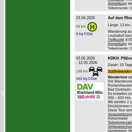
Anmeldung
: b
Teilnehmende: 10 
23.04.2026
Auf dem Rhei
Länge: 13 km, 
59 km
Wanderung auf
6 kg CO
e
2
Leubsdorf nac
Treffpunkt
: 8:
Anmeldung
: b
Teilnehmende: 15 
03.05.2026
KDKH: Pfälzer
- 12.05.2026
Dauer: 10 Tage
Staffelwander
198 km
Wandertour vo
162 kg CO
e
2
Die Wanderung
Rockenhausen, 
Bad Dürkheim 
Es erwarten u
300 – 600 Hm. 
Wir werden 2 z
Einzelzimmer s
Diese Tour wend
Voraussetzung
Höhenmeter
Teilnehmerzah
Vorbesprechu
Anmeldung
: O