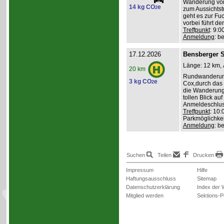
Wanderung von 
14 kg CO
e
2
zum Aussichts
geht es zur Fu
vorbei führt d
Treffpunkt
: 9:0
Anmeldung
: b
17.12.2026
Bensberger 
Länge: 12 km, 
20 km
Rundwanderung
3 kg CO
e
2
Cox,durch das 
die Wanderung
tollen Blick au
Anmeldeschlus
Treffpunkt
: 10:
Parkmöglichkei
Anmeldung
: b
Suchen
Teilen
Drucken
Impressum
Hilfe
Haftungsausschluss
Sitemap
Datenschutzerklärung
Index der 
Mitglied werden
Sektions-P