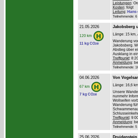
Leistungen
: O
Kosten
: folgt
Leitung
:
Hans-
Teilnehmende: 6 /
21.05.2026
Jakobsberg u
Länge: 15 km, 
120 km
Wanderung von 
11 kg CO
e
2
Jakobsberg. We
Abstieg über e
Ausklang in ei
Treffpunkt
: 8:
Anmeldung
: b
Teilnehmende: 16 
04.06.2026
Von Vogelsa
Länge: 16,6 km
67 km
Unsere Wanderu
7 kg CO
e
2
nunmehr Inform
Wollseifen vor
Wanderung führ
Schwammenaul 
Schlusseinkehr
Treffpunkt
: 9:
Anmeldung
: b
Teilnehmende: 5 /
25.06.2026
Druidenstei