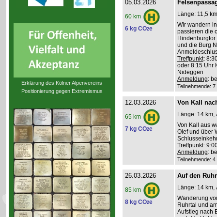
05.03.2026
Felsenpassag
Länge: 11,5 km,
60 km
Wir wandern in
6 kg CO
e
2
passieren die 
Hindenburgtor 
und die Burg N
Anmeldeschlus
Treffpunkt
: 8:3
oder 8:15 Uhr 
Nideggen
Anmeldung
: b
Erklärung des Kölner Alpenvereins
Teilnehmende: 7 /
Positionierung gegen Extremismus
12.03.2026
Von Kall nach
Länge: 14 km, 
65 km
Von Kall aus w
7 kg CO
e
2
Olef und über 
Schlusseinkehr
Treffpunkt
: 9:
Anmeldung
: b
Teilnehmende: 4 /
26.03.2026
Auf den Ruh
Länge: 14 km, 
85 km
Wanderung von 
8 kg CO
e
2
Ruhrtal und a
Aufstieg nach 