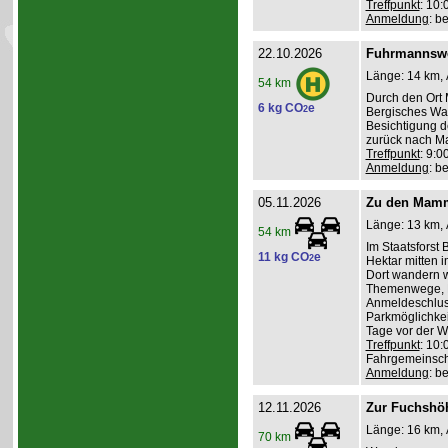
Treffpunkt
: 10
Anmeldung
: b
22.10.2026
Fuhrmannswe
Länge: 14 km, 
54 km
Durch den Ort 
6 kg CO
e
2
Bergisches Wa
Besichtigung d
zurück nach Ma
Treffpunkt
: 9:
Anmeldung
: b
05.11.2026
Zu den Mamm
Länge: 13 km, 
54 km
Im Staatsforst
11 kg CO
e
2
Hektar mitten
Dort wandern w
Themenwege, R
Anmeldeschlus
Parkmöglichkei
Tage vor der 
Treffpunkt
: 10:
Fahrgemeinscha
Anmeldung
: b
12.11.2026
Zur Fuchshö
Länge: 16 km, 
70 km