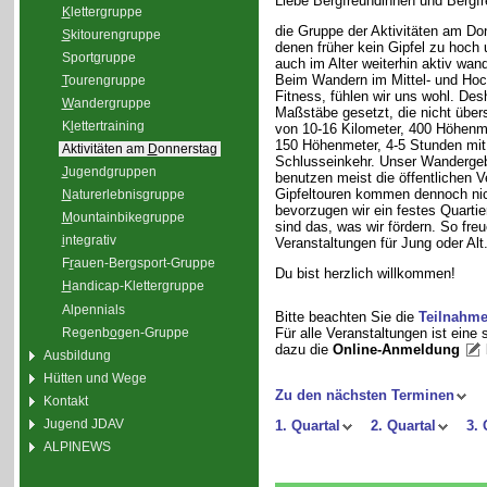
Liebe Bergfreundinnen und Bergfr
K
lettergruppe
die Gruppe der Aktivitäten am Do
S
kitourengruppe
denen früher kein Gipfel zu hoch 
Sport
g
ruppe
auch im Alter weiterhin aktiv wand
Beim Wandern im Mittel- und Hoc
T
ourengruppe
Fitness, fühlen wir uns wohl. De
W
andergruppe
Maßstäbe gesetzt, die nicht übe
K
l
ettertraining
von 10-16 Kilometer, 400 Höhenm
150 Höhenmeter, 4-5 Stunden mit
Aktivitäten am
D
onnerstag
Schlusseinkehr. Unser Wandergebie
J
ugendgruppen
benutzen meist die öffentlichen 
Gipfeltouren kommen dennoch nic
N
aturerlebnisgruppe
bevorzugen wir ein festes Quarti
M
ountainbikegruppe
sind das, was wir fördern. So fre
i
ntegrativ
Veranstaltungen für Jung oder Alt
F
r
auen-Bergsport-Gruppe
Du bist herzlich willkommen!
H
andicap-Klettergruppe
Alpennials
Bitte beachten Sie die
Teilnahm
Regenb
o
gen-Gruppe
Für alle Veranstaltungen ist eine
dazu die
Online-Anmeldung
Ausbildung
Hütten und Wege
Zu den nächsten Terminen
Kontakt
Jugend JDAV
1. Quartal
2. Quartal
3. 
ALPINEWS