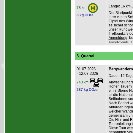
Länge: 16 km, 
78 km
Der Startpunkt 
8 kg CO
e
2
ihrer vielen S
Gipfel des Win
es sicher schon
unser Rundweg
Treffpunkt
: 9:
Anmeldung
: b
Teilnehmende: 7 /
3. Quartal
01.07.2026
Bergwandern 
- 12.07.2026
Dauer: 12 Tage
Abwechslungrei
740 km
Hohen Tauern u
287 kg CO
e
2
ein 3 Sterne Ho
ist die Nation
Seilbahnen sow
Nach Bedarf we
Anforderungen
welcher Wander
gemeinsam un
Die Hin- und Rü
Tourenleitung 
Diese Tour wend
genannten Vora