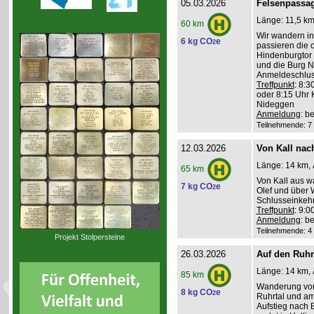
05.03.2026
Felsenpassag
Länge: 11,5 km,
60 km
Wir wandern in
6 kg CO
e
2
passieren die 
Hindenburgtor 
und die Burg N
Anmeldeschlus
Treffpunkt
: 8:3
oder 8:15 Uhr 
Nideggen
Anmeldung
: b
Teilnehmende: 7 /
12.03.2026
Von Kall nach
Länge: 14 km, 
65 km
Von Kall aus w
7 kg CO
e
2
Olef und über 
Schlusseinkehr
Treffpunkt
: 9:
Anmeldung
: b
Teilnehmende: 4 /
Projekt Stolpersteine
26.03.2026
Auf den Ruh
Länge: 14 km, 
85 km
Wanderung von 
8 kg CO
e
2
Ruhrtal und a
Aufstieg nach 