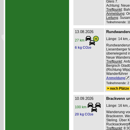
Gleis 7.
Achtung: Neuer
Treffpunkt
: Bah
Anmeldung
: O
Leitung
: Susa
Teilnehmende: 11 
13.08.2026
Rundwander
Länge: 14 km, 
27 km
Rundwanderung
6 kg CO
e
2
Liesenberger M
überwiegend im
Neue Wanderst
Treffpunkt
: An
Bergisch Gladb
(Richtung Wippe
Wanderführer
Anmeldung
Teilnehmende: 2 /
> noch Plätze 
10.09.2026
Brackvenn un
Länge: 16 km, 
100 km
Wanderung vom
20 kg CO
e
2
Brackvenn. Wei
Steling. Über 
Rucksackverpf
Treffpunkt
: 8:3