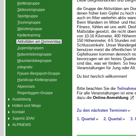
Liebe Bergfreundinnen und Bergfr
K
lettergruppe
die Gruppe der Aktivitäten am Do
S
kitourengruppe
denen früher kein Gipfel zu hoch 
Sport
g
ruppe
auch im Alter weiterhin aktiv wand
Beim Wandern im Mittel- und Hoc
T
ourengruppe
Fitness, fühlen wir uns wohl. De
W
andergruppe
Maßstäbe gesetzt, die nicht übe
K
l
ettertraining
von 10-16 Kilometer, 400 Höhenm
150 Höhenmeter, 4-5 Stunden mit
Aktivitäten am
D
onnerstag
Schlusseinkehr. Unser Wandergebie
J
ugendgruppen
benutzen meist die öffentlichen 
Gipfeltouren kommen dennoch nic
N
aturerlebnisgruppe
bevorzugen wir ein festes Quarti
M
ountainbikegruppe
sind das, was wir fördern. So fre
i
ntegrativ
Veranstaltungen für Jung oder Alt
F
r
auen-Bergsport-Gruppe
Du bist herzlich willkommen!
H
andicap-Klettergruppe
Alpennials
Bitte beachten Sie die
Teilnahm
Regenb
o
gen-Gruppe
Für alle Veranstaltungen ist eine
dazu die
Online-Anmeldung
Ausbildung
Hütten und Wege
Zu den nächsten Terminen
Kontakt
Jugend JDAV
1. Quartal
2. Quartal
3. 
ALPINEWS