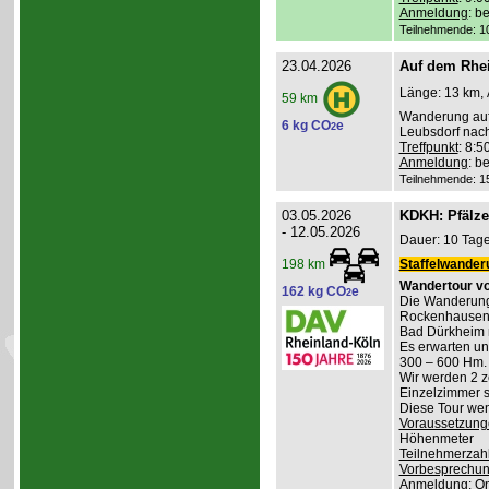
Anmeldung
: b
Teilnehmende: 10 
23.04.2026
Auf dem Rhei
Länge: 13 km, 
59 km
Wanderung auf
6 kg CO
e
2
Leubsdorf nac
Treffpunkt
: 8:
Anmeldung
: b
Teilnehmende: 15 
03.05.2026
KDKH: Pfälzer
- 12.05.2026
Dauer: 10 Tage
Staffelwander
198 km
Wandertour vo
162 kg CO
e
2
Die Wanderung
Rockenhausen, 
Bad Dürkheim 
Es erwarten u
300 – 600 Hm. 
Wir werden 2 z
Einzelzimmer s
Diese Tour wend
Voraussetzung
Höhenmeter
Teilnehmerzah
Vorbesprechu
Anmeldung
: O