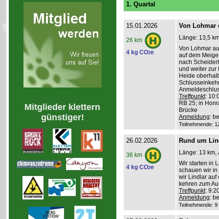
1. Quartal
15.01.2026
Von Lohmar 
Länge: 13,5 km
26 km
Von Lohmar aus
4 kg CO
e
2
auf dem Meigerm
nach Scheider
und weiter zur
Heide oberhal
Schlusseinkehr
Anmeldeschlus
Treffpunkt
: 10:
RB 25; in Honr
Mitglieder klettern
Brücke
günstiger!
Anmeldung
: b
Teilnehmende: 12 
26.02.2026
Rund um Lin
Länge: 13 km, 
36 km
Wir starten in
4 kg CO
e
2
schauen wir in
wir Lindlar auf
kehren zum Aus
Treffpunkt
: 9:2
Anmeldung
: b
Teilnehmende: 9 /