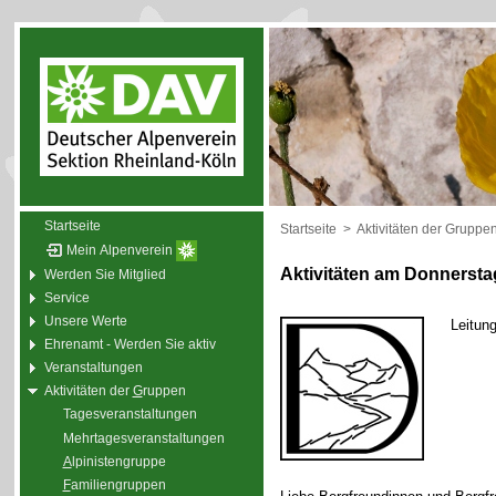
Startseite
Startseite
>
Aktivitäten der Gruppe
Mein Alpenverein
Aktivitäten am Donnersta
Werden Sie Mitglied
Service
Unsere Werte
Leitun
Ehrenamt - Werden Sie aktiv
Veranstaltungen
Aktivitäten der
G
ruppen
Tagesveranstaltungen
Mehrtagesveranstaltungen
A
lpinistengruppe
F
amiliengruppen