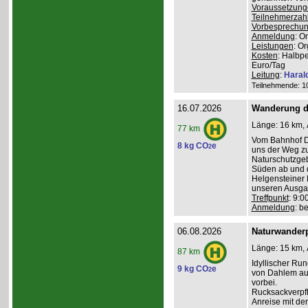
Voraussetzung
Teilnehmerzah
Vorbesprechu
Anmeldung
: O
Leistungen
: O
Kosten
: Halbp
Euro/Tag
Leitung
:
Haral
Teilnehmende: 10 
16.07.2026
Wanderung d
Länge: 16 km, 
77 km
Vom Bahnhof Da
8 kg CO
e
2
uns der Weg z
Naturschutzgeb
Süden ab und 
Helgensteiner 
unseren Ausga
Treffpunkt
: 9:
Anmeldung
: b
06.08.2026
Naturwanderp
Länge: 15 km, 
87 km
Idyllischer Ru
9 kg CO
e
2
von Dahlem au
vorbei.
Rucksackverpfl
Anreise mit de