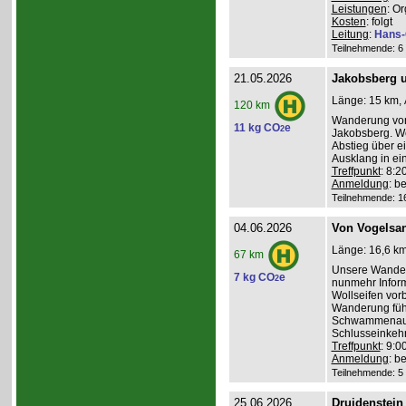
Leistungen
: O
Kosten
: folgt
Leitung
:
Hans-
Teilnehmende: 6 /
21.05.2026
Jakobsberg u
Länge: 15 km, 
120 km
Wanderung von 
11 kg CO
e
2
Jakobsberg. We
Abstieg über e
Ausklang in ei
Treffpunkt
: 8:
Anmeldung
: b
Teilnehmende: 16 
04.06.2026
Von Vogelsa
Länge: 16,6 km
67 km
Unsere Wanderu
7 kg CO
e
2
nunmehr Inform
Wollseifen vor
Wanderung führ
Schwammenaul 
Schlusseinkehr
Treffpunkt
: 9:
Anmeldung
: b
Teilnehmende: 5 /
25.06.2026
Druidenstei