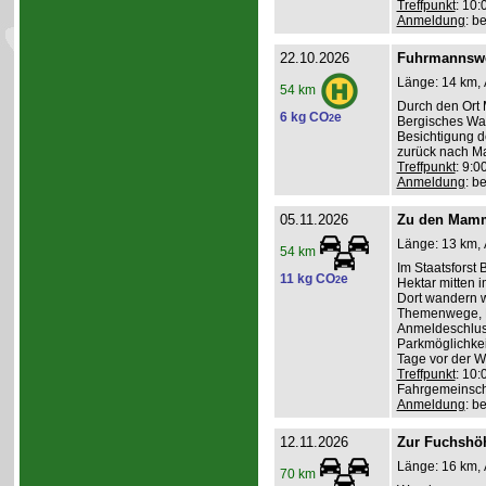
Treffpunkt
: 10
Anmeldung
: b
22.10.2026
Fuhrmannswe
Länge: 14 km, 
54 km
Durch den Ort 
6 kg CO
e
2
Bergisches Wa
Besichtigung d
zurück nach Ma
Treffpunkt
: 9:
Anmeldung
: b
05.11.2026
Zu den Mamm
Länge: 13 km, 
54 km
Im Staatsforst
11 kg CO
e
2
Hektar mitten
Dort wandern w
Themenwege, R
Anmeldeschlus
Parkmöglichkei
Tage vor der 
Treffpunkt
: 10:
Fahrgemeinscha
Anmeldung
: b
12.11.2026
Zur Fuchshö
Länge: 16 km, 
70 km