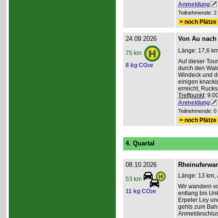
Anmeldung
Teilnehmende: 2 /
> noch Plätze 
24.09.2026
Von Au nach
Länge: 17,6 km
75 km
Auf dieser To
8 kg CO
e
2
durch den Wald
Windeck und der
einigen knacki
erreicht, Ruck
Treffpunkt
: 9:
Anmeldung
Teilnehmende: 0 /
> noch Plätze 
4. Quartal
08.10.2026
Rheinuferwan
Länge: 13 km, 
53 km
Wir wandern vo
11 kg CO
e
2
entlang bis Unk
Erpeler Ley un
gehts zum Bahn
Anmeldeschlus