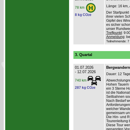
Länge: 16 km, 
78 km
Der Startpunkt 
8 kg CO
e
2
ihrer vielen S
Gipfel des Win
es sicher schon
unser Rundweg
Treffpunkt
: 9:
Anmeldung
: b
Teilnehmende: 7 /
3. Quartal
01.07.2026
Bergwandern 
- 12.07.2026
Dauer: 12 Tage
Abwechslungrei
740 km
Hohen Tauern u
287 kg CO
e
2
ein 3 Sterne Ho
ist die Nation
Seilbahnen sow
Nach Bedarf we
Anforderungen
welcher Wander
gemeinsam un
Die Hin- und Rü
Tourenleitung 
Diese Tour wend
genannten Vora