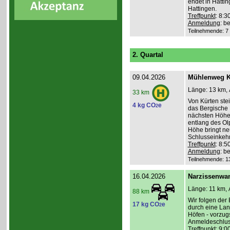
endet in Hatti
Hattingen.
Treffpunkt
: 8:
Anmeldung
: b
Teilnehmende: 7 /
2. Quartal
09.04.2026
Mühlenweg K
Länge: 13 km, 
33 km
Von Kürten ste
4 kg CO
e
2
das Bergische 
nächsten Höhen
entlang des Ol
Höhe bringt ne
Schlusseinkehr
Treffpunkt
: 8:
Anmeldung
: b
Teilnehmende: 13 
16.04.2026
Narzissenwa
Länge: 11 km, 
88 km
Wir folgen der
17 kg CO
e
2
durch eine Lan
Höfen - vorzug
Anmeldeschlus
Treffpunkt
: 9:0