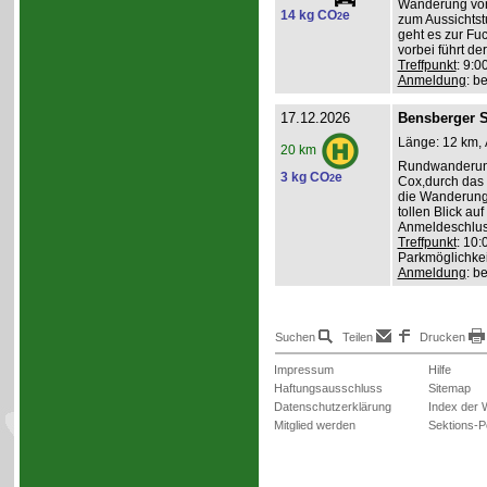
Wanderung von 
14 kg CO
e
2
zum Aussichts
geht es zur Fu
vorbei führt d
Treffpunkt
: 9:0
Anmeldung
: b
17.12.2026
Bensberger 
Länge: 12 km, 
20 km
Rundwanderung
3 kg CO
e
2
Cox,durch das 
die Wanderung
tollen Blick au
Anmeldeschlus
Treffpunkt
: 10:
Parkmöglichkei
Anmeldung
: b
Suchen
Teilen
Drucken
Impressum
Hilfe
Haftungsausschluss
Sitemap
Datenschutzerklärung
Index der 
Mitglied werden
Sektions-P