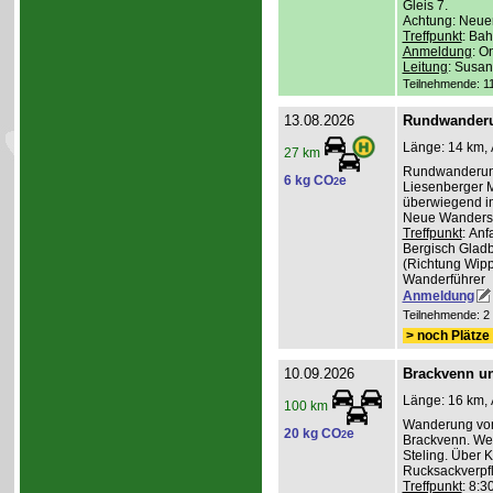
Gleis 7.
Achtung: Neuer
Treffpunkt
: Bah
Anmeldung
: O
Leitung
: Susa
Teilnehmende: 11 
13.08.2026
Rundwander
Länge: 14 km, 
27 km
Rundwanderung
6 kg CO
e
2
Liesenberger M
überwiegend im
Neue Wanderst
Treffpunkt
: An
Bergisch Gladb
(Richtung Wippe
Wanderführer
Anmeldung
Teilnehmende: 2 /
> noch Plätze 
10.09.2026
Brackvenn un
Länge: 16 km, 
100 km
Wanderung vom
20 kg CO
e
2
Brackvenn. Wei
Steling. Über 
Rucksackverpf
Treffpunkt
: 8:3