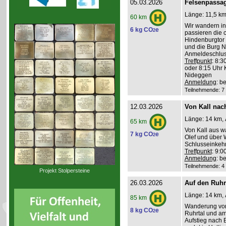
05.03.2026
Felsenpassag
Länge: 11,5 km,
60 km
Wir wandern in
6 kg CO
e
2
passieren die 
Hindenburgtor 
und die Burg N
Anmeldeschlus
Treffpunkt
: 8:3
oder 8:15 Uhr 
Nideggen
Anmeldung
: b
Teilnehmende: 7 /
12.03.2026
Von Kall nach
Länge: 14 km, 
65 km
Von Kall aus w
7 kg CO
e
2
Olef und über 
Schlusseinkehr
Treffpunkt
: 9:
Anmeldung
: b
Teilnehmende: 4 /
Projekt Stolpersteine
26.03.2026
Auf den Ruh
Länge: 14 km, 
85 km
Wanderung von 
8 kg CO
e
2
Ruhrtal und a
Aufstieg nach 