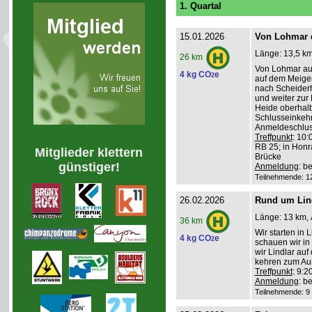
1. Quartal
15.01.2026
Von Lohmar 
Länge: 13,5 km
26 km
Von Lohmar aus
4 kg CO
e
2
auf dem Meigerm
nach Scheider
und weiter zur
Heide oberhal
Schlusseinkehr
Anmeldeschlus
Treffpunkt
: 10:
RB 25; in Honr
Mitglieder klettern
Brücke
günstiger!
Anmeldung
: b
Teilnehmende: 12 
26.02.2026
Rund um Lin
Länge: 13 km, 
36 km
Wir starten in
4 kg CO
e
2
schauen wir in
wir Lindlar auf
kehren zum Aus
Treffpunkt
: 9:2
Anmeldung
: b
Teilnehmende: 9 /