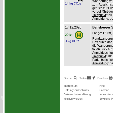
Wanderung von 
14 kg CO
e
2
zum Aussichts
geht es zur Fu
vorbei führt d
Treffpunkt
: 9:0
Anmeldung
: b
17.12.2026
Bensberger 
Länge: 12 km, 
20 km
Rundwanderung
3 kg CO
e
2
Cox,durch das 
die Wanderung
tollen Blick au
Anmeldeschlus
Treffpunkt
: 10:
Parkmöglichkei
Anmeldung
: b
Suchen
Teilen
Drucken
Impressum
Hilfe
Haftungsausschluss
Sitemap
Datenschutzerklärung
Index der 
Mitglied werden
Sektions-P