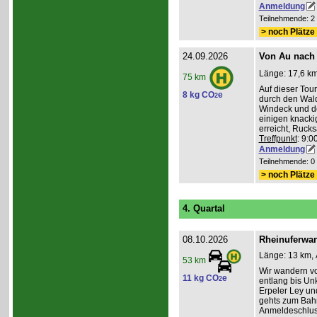
Anmeldung
Teilnehmende: 2 /
> noch Plätze 
24.09.2026
Von Au nach
Länge: 17,6 km
75 km
Auf dieser To
8 kg CO
e
2
durch den Wald
Windeck und der
einigen knacki
erreicht, Ruck
Treffpunkt
: 9:
Anmeldung
Teilnehmende: 0 /
> noch Plätze 
4. Quartal
08.10.2026
Rheinuferwan
Länge: 13 km, 
53 km
Wir wandern vo
11 kg CO
e
2
entlang bis Unk
Erpeler Ley un
gehts zum Bahn
Anmeldeschlus