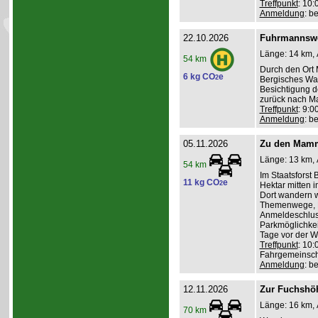
Treffpunkt
: 10
Anmeldung
: b
22.10.2026
Fuhrmannswe
Länge: 14 km, 
54 km
Durch den Ort 
6 kg CO
e
2
Bergisches Wa
Besichtigung d
zurück nach Ma
Treffpunkt
: 9:
Anmeldung
: b
05.11.2026
Zu den Mamm
Länge: 13 km, 
54 km
Im Staatsforst
11 kg CO
e
2
Hektar mitten
Dort wandern w
Themenwege, R
Anmeldeschlus
Parkmöglichkei
Tage vor der 
Treffpunkt
: 10:
Fahrgemeinscha
Anmeldung
: b
12.11.2026
Zur Fuchshö
Länge: 16 km, 
70 km