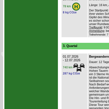
Länge: 16 km, 
78 km
Der Startpunkt 
8 kg CO
e
2
ihrer vielen S
Gipfel des Win
es sicher schon
unser Rundweg
Treffpunkt
: 9:
Anmeldung
: b
Teilnehmende: 7 /
3. Quartal
01.07.2026
Bergwandern 
- 12.07.2026
Dauer: 12 Tage
Abwechslungrei
740 km
Hohen Tauern u
287 kg CO
e
2
ein 3 Sterne Ho
ist die Nation
Seilbahnen sow
Nach Bedarf we
Anforderungen
welcher Wander
gemeinsam un
Die Hin- und Rü
Tourenleitung 
Diese Tour wend
genannten Vora