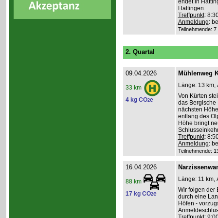
endet in Hatti
Hattingen.
Treffpunkt
: 8:
Anmeldung
: b
Teilnehmende: 7 /
2. Quartal
09.04.2026
Mühlenweg K
Länge: 13 km, 
33 km
Von Kürten ste
4 kg CO
e
2
das Bergische 
nächsten Höhen
entlang des Ol
Höhe bringt ne
Schlusseinkehr
Treffpunkt
: 8:
Anmeldung
: b
Teilnehmende: 13 
16.04.2026
Narzissenwa
Länge: 11 km, 
88 km
Wir folgen der
17 kg CO
e
2
durch eine Lan
Höfen - vorzug
Anmeldeschlus
Treffpunkt
: 9:0