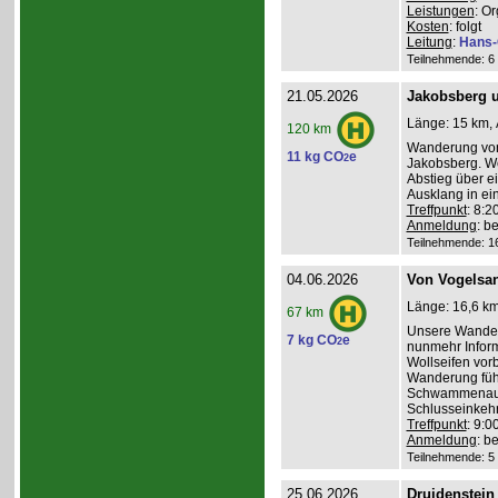
Leistungen
: O
Kosten
: folgt
Leitung
:
Hans-
Teilnehmende: 6 /
21.05.2026
Jakobsberg u
Länge: 15 km, 
120 km
Wanderung von 
11 kg CO
e
2
Jakobsberg. We
Abstieg über e
Ausklang in ei
Treffpunkt
: 8:
Anmeldung
: b
Teilnehmende: 16 
04.06.2026
Von Vogelsa
Länge: 16,6 km
67 km
Unsere Wanderu
7 kg CO
e
2
nunmehr Inform
Wollseifen vor
Wanderung führ
Schwammenaul 
Schlusseinkehr
Treffpunkt
: 9:
Anmeldung
: b
Teilnehmende: 5 /
25.06.2026
Druidenstei