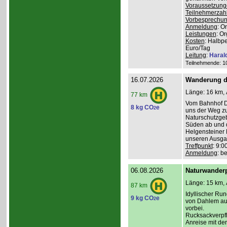
Voraussetzung
Teilnehmerzah
Vorbesprechu
Anmeldung
: O
Leistungen
: O
Kosten
: Halbp
Euro/Tag
Leitung
:
Haral
Teilnehmende: 10 
16.07.2026
Wanderung d
Länge: 16 km, 
77 km
Vom Bahnhof Da
8 kg CO
e
2
uns der Weg z
Naturschutzgeb
Süden ab und 
Helgensteiner 
unseren Ausga
Treffpunkt
: 9:
Anmeldung
: b
06.08.2026
Naturwanderp
Länge: 15 km, 
87 km
Idyllischer Ru
9 kg CO
e
2
von Dahlem au
vorbei.
Rucksackverpfl
Anreise mit de