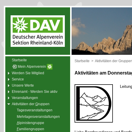
Startseite
Startseite
>
Aktivitäten der Gruppe
Mein Alpenverein
Aktivitäten am Donnersta
Werden Sie Mitglied
Service
Unsere Werte
Leitun
Ehrenamt - Werden Sie aktiv
Veranstaltungen
Aktivitäten der
G
ruppen
Tagesveranstaltungen
Mehrtagesveranstaltungen
A
lpinistengruppe
F
amiliengruppen