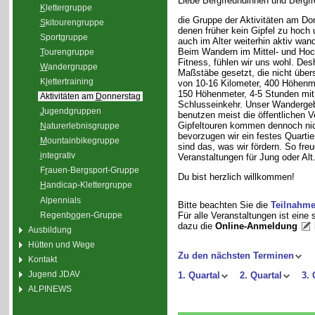
Liebe Bergfreundinnen und Bergfr
K
lettergruppe
die Gruppe der Aktivitäten am Do
S
kitourengruppe
denen früher kein Gipfel zu hoch 
Sport
g
ruppe
auch im Alter weiterhin aktiv wand
Beim Wandern im Mittel- und Hoc
T
ourengruppe
Fitness, fühlen wir uns wohl. De
W
andergruppe
Maßstäbe gesetzt, die nicht übe
K
l
ettertraining
von 10-16 Kilometer, 400 Höhenm
150 Höhenmeter, 4-5 Stunden mit
Aktivitäten am
D
onnerstag
Schlusseinkehr. Unser Wandergebie
J
ugendgruppen
benutzen meist die öffentlichen 
Gipfeltouren kommen dennoch nic
N
aturerlebnisgruppe
bevorzugen wir ein festes Quarti
M
ountainbikegruppe
sind das, was wir fördern. So fre
i
ntegrativ
Veranstaltungen für Jung oder Alt
F
r
auen-Bergsport-Gruppe
Du bist herzlich willkommen!
H
andicap-Klettergruppe
Alpennials
Bitte beachten Sie die
Teilnahm
Regenb
o
gen-Gruppe
Für alle Veranstaltungen ist eine
dazu die
Online-Anmeldung
Ausbildung
Hütten und Wege
Zu den nächsten Terminen
Kontakt
Jugend JDAV
1. Quartal
2. Quartal
3. 
ALPINEWS