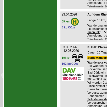
Anmeldung
: b
Teilnehmende: 10 
23.04.2026
Auf dem Rhei
Länge: 13 km, 
59 km
Wanderung auf
6 kg CO
e
2
Leubsdorf nac
Treffpunkt
: 8:
Anmeldung
: b
Teilnehmende: 15 
03.05.2026
KDKH: Pfälzer
- 12.05.2026
Dauer: 10 Tage
Staffelwander
198 km
Wandertour vo
162 kg CO
e
2
Die Wanderung
Rockenhausen, 
Bad Dürkheim 
Es erwarten u
300 – 600 Hm. 
Wir werden 2 z
Einzelzimmer s
Diese Tour wend
Voraussetzung
Höhenmeter
Teilnehmerzah
Vorbesprechu
Anmeldung
: O