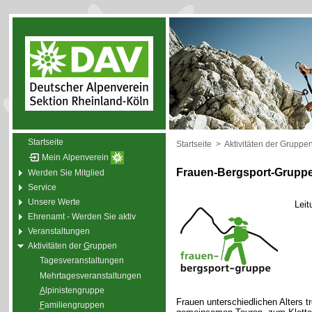
Startseite
Startseite
>
Aktivitäten der Gruppe
Mein Alpenverein
Frauen-Bergsport-Grupp
Werden Sie Mitglied
Service
Unsere Werte
Leit
Ehrenamt - Werden Sie aktiv
Veranstaltungen
Aktivitäten der
G
ruppen
Tagesveranstaltungen
Mehrtagesveranstaltungen
A
lpinistengruppe
Frauen unterschiedlichen Alters t
F
amiliengruppen