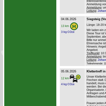
Interessentinn
Anmeldung vor
Anmeldung
: u
Leitung
:
Johan
04.06.2026
Siegsteig (V
Länge: 18-20 k
13 km
Wir laden ein 
3 kg CO
e
2
Diese Tour ist
September, abe
Bitte nur anme
Ehrensache ist
Hinweis: Angeb
Angebot.
Treffpunkt
: 10
Anmeldung
: b
Leitung
:
Johan
Teilnehmende: 11 
05.06.2026
Klettertreff i
Unser Klettertr
12 km
Frechen statt. 
handelt, muss 
4 kg CO
e
2
werden. Bei die
Organisatorin. 
Anfragen und A
Mittwochabend 
Frauen jeden Al