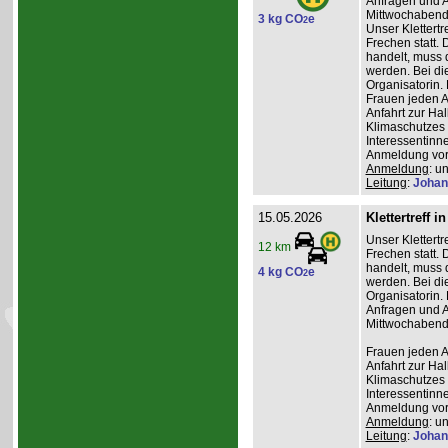
Anfragen und A
Mittwochabend 
3 kg CO
e
2
Unser Klettertr
Frechen statt. 
handelt, muss 
werden. Bei die
Organisatorin. 
Frauen jeden Al
Anfahrt zur Ha
Klimaschutzes 
Interessentinn
Anmeldung vor
Anmeldung
: u
Leitung
:
Johan
15.05.2026
Klettertreff i
Unser Klettertr
12 km
Frechen statt. 
handelt, muss 
4 kg CO
e
2
werden. Bei die
Organisatorin. 
Anfragen und A
Mittwochabend 
Frauen jeden Al
Anfahrt zur Ha
Klimaschutzes 
Interessentinn
Anmeldung vor
Anmeldung
: u
Leitung
:
Johan