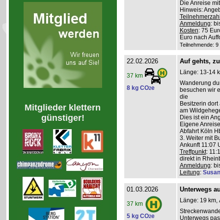
Die Anreise mi
Hinweis: Angeb
Teilnehmerzah
Anmeldung
: b
Kosten
: 75 Eu
Euro nach Auff
Teilnehmende: 9 /
22.02.2026
Auf gehts, z
Länge: 13-14 k
37 km
Wanderung durc
8 kg CO
e
2
besuchen wir ei
die
Besitzerin dort
Mitglieder klettern
am Wildgehege 
günstiger!
Dies ist ein A
Eigene Anreise
Abfahrt Köln Hb
3. Weiter mit B
Ankunft 11:07 U
Treffpunkt
: 11:
direkt in Rhei
Anmeldung
: b
Leitung
:
Susan
01.03.2026
Unterwegs auf
Länge: 19 km, 
37 km
Streckenwande
5 kg CO
e
2
Unterwegs pass