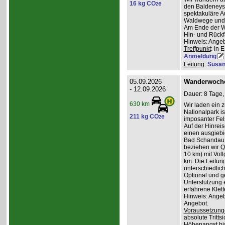
16 kg CO
e
2
den Baldeneyse
spektakuläre A
Waldwege und I
Am Ende der W
Hin- und Rückfa
Hinweis: Angeb
Treffpunkt
: in 
Anmeldung
Leitung
:
Susan
05.09.2026
Wanderwoche
- 12.09.2026
Dauer: 8 Tage,
630 km
Wir laden ein 
Nationalpark i
211 kg CO
e
2
imposanter Fel
Auf der Hinrei
einen ausgiebi
Bad Schandau u
beziehen wir Qu
10 km) mit Vol
km. Die Leitun
unterschiedli
Optional und ge
Unterstützung e
erfahrene Klett
Hinweis: Angeb
Angebot.
Voraussetzung
absolute Tritts
Höhenangst bis