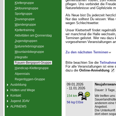
gemeinsamen Touren, zum Klette
K
lettergruppe
pflegen. Uns verbindet die Freud
Naturerlebnisse und Gipfelziele m
S
kitourengruppe
Sport
g
ruppe
Als Neue bist Du jederzeit herzli
Nur das solltest Du wissen: Was 
T
ourengruppe
wegen Schlechtwetter.
W
andergruppe
K
l
ettertraining
Unser Klettertreff findet regelmäß
wir manchmal die Halle wechseln, 
Aktivitäten am
D
onnerstag
Terminen gelistet. Wer neu dazu 
J
ugendgruppen
vorgesehenen Veranstaltungen an
N
aturerlebnisgruppe
M
ountainbikegruppe
Zu den nächsten Terminen
i
ntegrativ
Bitte beachten Sie die
Teilnahm
F
r
auen-Bergsport-Gruppe
Für alle Veranstaltungen ist eine
H
andicap-Klettergruppe
dazu die
Online-Anmeldung
Alpennials
Regenb
o
gen-Gruppe
09.01.2026
Neujahrswan
Ausbildung
- 11.01.2026
Hütten und Wege
Dauer: 3 Tage,
Kontakt
Wir treffen un
154 km
Sauerlandhütte
Jugend JDAV
56 kg CO
e
2
anderem eine 
ALPINEWS
Angebot.
Die Unterkunft 
dort oben soga