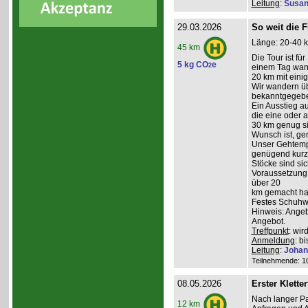
Leitung
:
Susan
29.03.2026
So weit die F
Länge: 20-40 k
45 km
Die Tour ist fü
5 kg CO
e
2
einem Tag wand
20 km mit ein
Wir wandern üb
bekanntgegeb
Ein Ausstieg au
die eine oder a
30 km genug sin
Wunsch ist, g
Unser Gehtempo
genügend kurze
Stöcke sind sich
Voraussetzung:
über 20
km gemacht hab
Festes Schuhwe
Hinweis: Angeb
Angebot.
Treffpunkt
: wi
Anmeldung
: b
Leitung
:
Johan
Teilnehmende: 10 
08.05.2026
Erster Kletter
Nach langer Pa
12 km