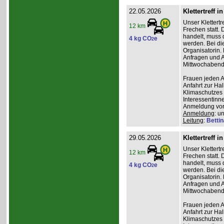
22.05.2026
Klettertreff i
Unser Klettertr
12 km
Frechen statt. 
handelt, muss 
4 kg CO
e
2
werden. Bei die
Organisatorin. 
Anfragen und A
Mittwochabend 
Frauen jeden Al
Anfahrt zur Ha
Klimaschutzes 
Interessentinn
Anmeldung vor
Anmeldung
: u
Leitung
:
Betti
29.05.2026
Klettertreff i
Unser Klettertr
12 km
Frechen statt. 
handelt, muss 
4 kg CO
e
2
werden. Bei die
Organisatorin. 
Anfragen und A
Mittwochabend 
Frauen jeden Al
Anfahrt zur Ha
Klimaschutzes 