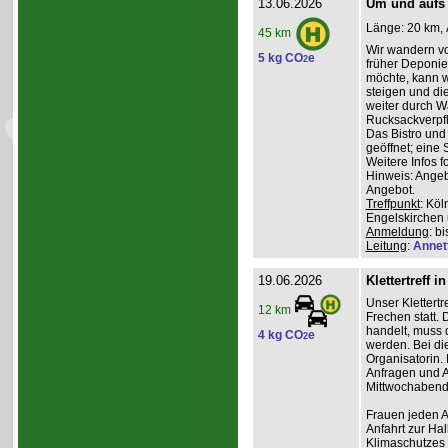
13.06.2026
Um und aufs
Länge: 20 km, 
45 km
Wir wandern vo
5 kg CO
e
2
früher Deponie,
möchte, kann w
steigen und di
weiter durch W
Rucksackverpfl
Das Bistro und
geöffnet; eine 
Weitere Infos f
Hinweis: Angeb
Angebot.
Treffpunkt
: Kö
Engelskirchen
Anmeldung
: b
Leitung
:
Annet
19.06.2026
Klettertreff i
Unser Klettertr
12 km
Frechen statt. 
handelt, muss 
4 kg CO
e
2
werden. Bei die
Organisatorin. 
Anfragen und A
Mittwochabend 
Frauen jeden Al
Anfahrt zur Ha
Klimaschutzes 