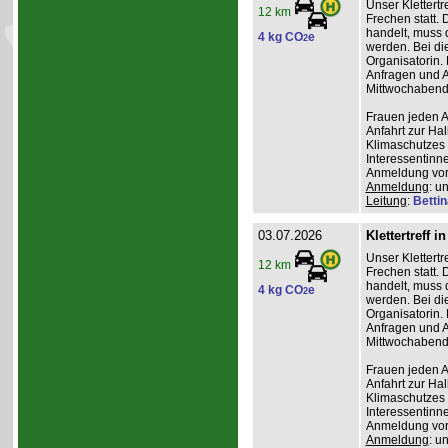
Unser Klettertr
12 km
Frechen statt. 
handelt, muss 
4 kg CO
e
2
werden. Bei die
Organisatorin. 
Anfragen und A
Mittwochabend 
Frauen jeden Al
Anfahrt zur Ha
Klimaschutzes 
Interessentinn
Anmeldung vor
Anmeldung
: u
Leitung
:
Betti
03.07.2026
Klettertreff i
Unser Klettertr
12 km
Frechen statt. 
handelt, muss 
4 kg CO
e
2
werden. Bei die
Organisatorin. 
Anfragen und A
Mittwochabend 
Frauen jeden Al
Anfahrt zur Ha
Klimaschutzes 
Interessentinn
Anmeldung vor
Anmeldung
: u