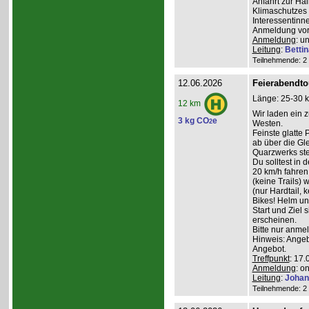
Anfahrt zur Ha
Klimaschutzes 
Interessentinn
Anmeldung vor
Anmeldung
: u
Leitung
:
Betti
Teilnehmende: 2 /
12.06.2026
Feierabendto
Länge: 25-30 k
12 km
Wir laden ein 
3 kg CO
e
2
Westen.
Feinste glatte
ab über die G
Quarzwerks st
Du solltest in 
20 km/h fahre
(keine Trails) 
(nur Hardtail, 
Bikes! Helm un
Start und Ziel 
erscheinen.
Bitte nur anme
Hinweis: Angeb
Angebot.
Treffpunkt
: 17.
Anmeldung
: o
Leitung
:
Johan
Teilnehmende: 2 /