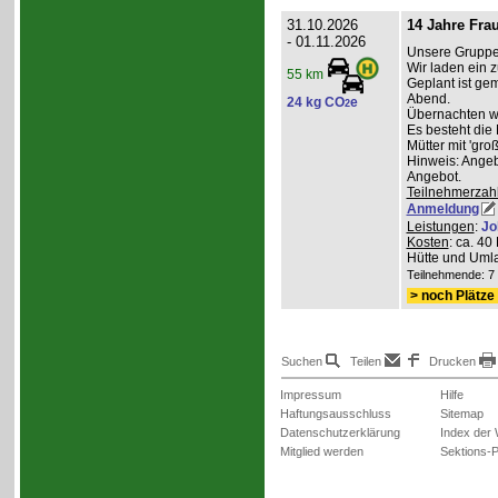
31.10.2026
14 Jahre Fra
- 01.11.2026
Unsere Gruppe 
Wir laden ein z
55 km
Geplant ist g
Abend.
24 kg CO
e
2
Übernachten wer
Es besteht die
Mütter mit 'gro
Hinweis: Angeb
Angebot.
Teilnehmerzah
Anmeldung
Leistungen
:
Jo
Kosten
: ca. 4
Hütte und Umla
Teilnehmende: 7 /
> noch Plätze 
Suchen
Teilen
Drucken
Impressum
Hilfe
Haftungsausschluss
Sitemap
Datenschutzerklärung
Index der
Mitglied werden
Sektions-P