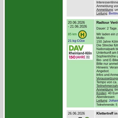
Interessentinn
Anmeldung vor
Anmeldung
: u
Leitung
:
Betti
20.06.2026
Radtour Venlo
- 21.06.2026
Dauer: 2 Tage.
Wir laden ein 
85 km
Motto:
21 kg CO
e
2
150 Jahre Kölne
Die Strecke fü
Nationalpark bi
Unterkunft am 
Sophienhöhe u
Bio- und E-Bik
Bitte nur anme
Hinweis: Veran
Angebot.
Infos und Anm
Voraussetzung
Tempo von ca. 
Teilnehmerzah
Anmeldung
: b
Kosten
: 40 Eur
Abendessen
Leitung
:
Johan
Teilnehmende: 5 /
26.06.2026
Klettertreff i