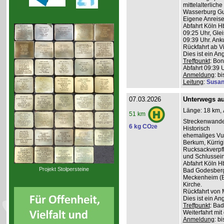
mittelalterlich
Wasserburg Gu
Eigene Anreise
Abfahrt Köln H
09:25 Uhr, Glei
09:39 Uhr. Anku
Rückfahrt ab V
Dies ist ein A
Treffpunkt
: Bon
Abfahrt 09:39 
Anmeldung
: b
Leitung
:
Susan
07.03.2026
Unterwegs auf
Länge: 18 km, 
51 km
Streckenwande
6 kg CO
e
2
Historisch
ehemaliges Vul
Berkum, Kürri
Rucksackverpf
und Schlussein
Abfahrt Köln H
Projekt Stolpersteine
Bad Godesberg 
Meckenheim (Bu
Kirche.
Rückfahrt von 
Dies ist ein A
Treffpunkt
: Bad
Weiterfahrt mit
Anmeldung
: b