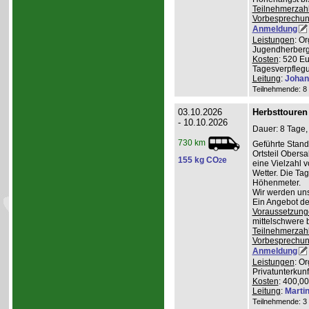
Teilnehmerzah
Vorbesprechu
Anmeldung
Leistungen
: O
Jugendherberge
Kosten
: 520 E
Tagesverpflegu
Leitung
:
Johan
Teilnehmende: 8 /
03.10.2026
Herbsttouren
- 10.10.2026
Dauer: 8 Tage,
730 km
Geführte Stand
Ortsteil Obers
155 kg CO
e
2
eine Vielzahl 
Wetter. Die Ta
Höhenmeter.
Wir werden uns
Ein Angebot de
Voraussetzung
mittelschwere 
Teilnehmerzah
Vorbesprechu
Anmeldung
Leistungen
: O
Privatunterkunf
Kosten
: 400,0
Leitung
:
Marti
Teilnehmende: 3 /