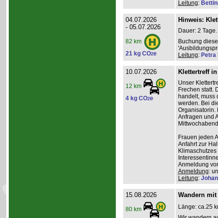
Leitung
:
Betti
04.07.2026
Hinweis: Klet
- 05.07.2026
Dauer: 2 Tage.
Buchung dieses
82 km
'Ausbildungsp
21 kg CO
e
2
Leitung
:
Petra
10.07.2026
Klettertreff i
Unser Klettertr
12 km
Frechen statt. 
handelt, muss 
4 kg CO
e
2
werden. Bei die
Organisatorin. 
Anfragen und A
Mittwochabend 
Frauen jeden Al
Anfahrt zur Ha
Klimaschutzes 
Interessentinn
Anmeldung vor
Anmeldung
: u
Leitung
:
Johan
15.08.2026
Wandern mit 
Länge: ca.25 k
80 km
Wir wandern au