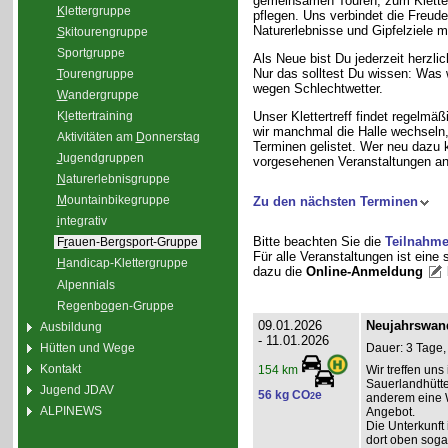
gemeinsamen Touren, zum Klette
K
lettergruppe
pflegen. Uns verbindet die Freud
Naturerlebnisse und Gipfelziele m
S
kitourengruppe
Sport
g
ruppe
Als Neue bist Du jederzeit herzli
Nur das solltest Du wissen: Was 
T
ourengruppe
wegen Schlechtwetter.
W
andergruppe
K
l
ettertraining
Unser Klettertreff findet regelmäß
wir manchmal die Halle wechseln, 
Aktivitäten am
D
onnerstag
Terminen gelistet. Wer neu dazu 
J
ugendgruppen
vorgesehenen Veranstaltungen an
N
aturerlebnisgruppe
M
ountainbikegruppe
Zu den nächsten Terminen
i
ntegrativ
Bitte beachten Sie die
Teilnahm
F
r
auen-Bergsport-Gruppe
Für alle Veranstaltungen ist eine
H
andicap-Klettergruppe
dazu die
Online-Anmeldung
Alpennials
Regenb
o
gen-Gruppe
09.01.2026
Neujahrswan
Ausbildung
- 11.01.2026
Hütten und Wege
Dauer: 3 Tage,
Kontakt
Wir treffen un
154 km
Sauerlandhütte
Jugend JDAV
56 kg CO
e
2
anderem eine 
ALPINEWS
Angebot.
Die Unterkunft 
dort oben soga