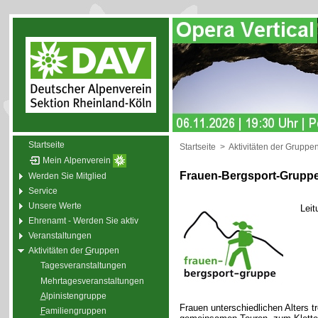
Startseite
Startseite
>
Aktivitäten der Gruppe
Mein Alpenverein
Frauen-Bergsport-Grupp
Werden Sie Mitglied
Service
Unsere Werte
Leit
Ehrenamt - Werden Sie aktiv
Veranstaltungen
Aktivitäten der
G
ruppen
Tagesveranstaltungen
Mehrtagesveranstaltungen
A
lpinistengruppe
Frauen unterschiedlichen Alters t
F
amiliengruppen