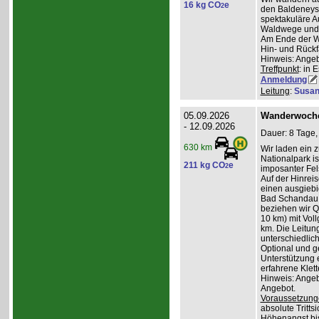
16 kg CO
e
2
den Baldeneyse
spektakuläre A
Waldwege und I
Am Ende der W
Hin- und Rückfa
Hinweis: Angeb
Treffpunkt
: in 
Anmeldung
Leitung
:
Susan
05.09.2026
Wanderwoche
- 12.09.2026
Dauer: 8 Tage,
630 km
Wir laden ein 
Nationalpark i
211 kg CO
e
2
imposanter Fel
Auf der Hinrei
einen ausgiebi
Bad Schandau u
beziehen wir Qu
10 km) mit Vol
km. Die Leitun
unterschiedli
Optional und ge
Unterstützung e
erfahrene Klett
Hinweis: Angeb
Angebot.
Voraussetzung
absolute Tritts
Höhenangst bis