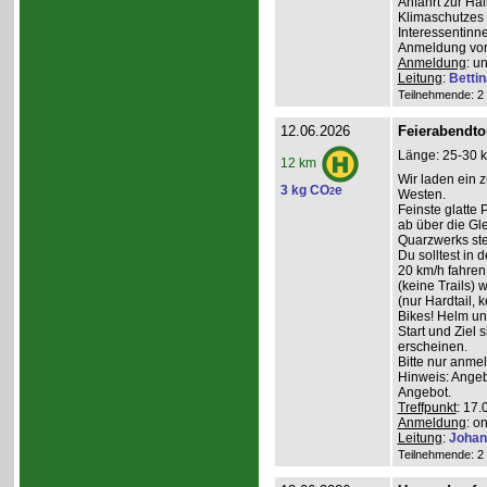
Anfahrt zur Ha
Klimaschutzes 
Interessentinn
Anmeldung vor
Anmeldung
: u
Leitung
:
Betti
Teilnehmende: 2 /
12.06.2026
Feierabendto
Länge: 25-30 k
12 km
Wir laden ein 
3 kg CO
e
2
Westen.
Feinste glatte
ab über die G
Quarzwerks st
Du solltest in 
20 km/h fahre
(keine Trails) 
(nur Hardtail, 
Bikes! Helm un
Start und Ziel 
erscheinen.
Bitte nur anme
Hinweis: Angeb
Angebot.
Treffpunkt
: 17.
Anmeldung
: o
Leitung
:
Johan
Teilnehmende: 2 /