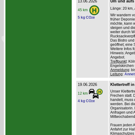
13.06.2026
Um und aufs
Länge: 20 km, 
45 km
Wir wandern vo
5 kg CO
e
2
früher Deponie,
möchte, kann w
steigen und di
weiter durch W
Rucksackverpfl
Das Bistro und
geöffnet; eine 
Weitere Infos f
Hinweis: Angeb
Angebot.
Treffpunkt
: Kö
Engelskirchen
Anmeldung
: b
Leitung
:
Annet
19.06.2026
Klettertreff i
Unser Klettertr
12 km
Frechen statt. 
handelt, muss 
4 kg CO
e
2
werden. Bei die
Organisatorin. 
Anfragen und A
Mittwochabend 
Frauen jeden Al
Anfahrt zur Ha
Klimaschutzes 