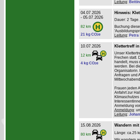
Leitung
:
Betti
04.07.2026
Hinweis: Klet
- 05.07.2026
Dauer: 2 Tage.
Buchung dieses
82 km
'Ausbildungsp
21 kg CO
e
2
Leitung
:
Petra
10.07.2026
Klettertreff i
Unser Klettertr
12 km
Frechen statt. 
handelt, muss 
4 kg CO
e
2
werden. Bei die
Organisatorin. 
Anfragen und A
Mittwochabend 
Frauen jeden Al
Anfahrt zur Ha
Klimaschutzes 
Interessentinn
Anmeldung vor
Anmeldung
: u
Leitung
:
Johan
15.08.2026
Wandern mit 
Länge: ca.25 k
80 km
Wir wandern au