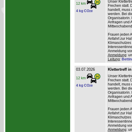
Unser Klettertr
12 km
Frechen statt. 
handelt, muss 
4 kg CO
e
2
werden. Bei die
Organisatorin. 
Anfragen und A
Mittwochabend 
Frauen jeden Al
Anfahrt zur Ha
Klimaschutzes 
Interessentinn
Anmeldung vor
Anmeldung
: u
Leitung
:
Betti
03.07.2026
Klettertreff i
Unser Klettertr
12 km
Frechen statt. 
handelt, muss 
4 kg CO
e
2
werden. Bei die
Organisatorin. 
Anfragen und A
Mittwochabend 
Frauen jeden Al
Anfahrt zur Ha
Klimaschutzes 
Interessentinn
Anmeldung vor
Anmeldung
: u