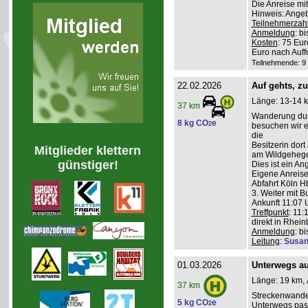
Die Anreise mi
Hinweis: Angeb
Teilnehmerzah
Anmeldung
: b
Kosten
: 75 Eu
Euro nach Auff
Teilnehmende: 9 /
22.02.2026
Auf gehts, z
Länge: 13-14 k
37 km
Wanderung durc
8 kg CO
e
2
besuchen wir ei
die
Besitzerin dort
Mitglieder klettern
am Wildgehege 
günstiger!
Dies ist ein A
Eigene Anreise
Abfahrt Köln Hb
3. Weiter mit B
Ankunft 11:07 U
Treffpunkt
: 11:
direkt in Rhei
Anmeldung
: b
Leitung
:
Susan
01.03.2026
Unterwegs auf
Länge: 19 km, 
37 km
Streckenwande
5 kg CO
e
2
Unterwegs pass