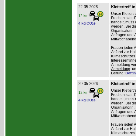
22.05.2026
Klettertreff i
Unser Klettertr
12 km
Frechen statt. 
handelt, muss 
4 kg CO
e
2
werden. Bei die
Organisatorin. 
Anfragen und A
Mittwochabend 
Frauen jeden Al
Anfahrt zur Ha
Klimaschutzes 
Interessentinn
Anmeldung vor
Anmeldung
: u
Leitung
:
Betti
29.05.2026
Klettertreff i
Unser Klettertr
12 km
Frechen statt. 
handelt, muss 
4 kg CO
e
2
werden. Bei die
Organisatorin. 
Anfragen und A
Mittwochabend 
Frauen jeden Al
Anfahrt zur Ha
Klimaschutzes 