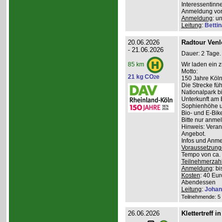
Interessentinn
Anmeldung vor
Anmeldung
: u
Leitung
:
Betti
20.06.2026
Radtour Venlo
- 21.06.2026
Dauer: 2 Tage.
Wir laden ein 
85 km
Motto:
21 kg CO
e
2
150 Jahre Kölne
Die Strecke fü
Nationalpark bi
Unterkunft am 
Sophienhöhe u
Bio- und E-Bik
Bitte nur anme
Hinweis: Veran
Angebot.
Infos und Anm
Voraussetzung
Tempo von ca. 
Teilnehmerzah
Anmeldung
: b
Kosten
: 40 Eur
Abendessen
Leitung
:
Johan
Teilnehmende: 5 /
26.06.2026
Klettertreff i