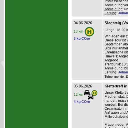
Interessentinn
Anmeldung vor
Anmeldung
: u
Leitung
:
Johan
04.06.2026
Siegsteig (V
Länge: 18-20 k
13 km
Wir laden ein 
3 kg CO
e
2
Diese Tour ist
September, abe
Bitte nur anme
Ehrensache ist
Hinweis: Angeb
Angebot.
Treffpunkt
: 10
Anmeldung
: b
Leitung
:
Johan
Teilnehmende: 11 
05.06.2026
Klettertreff i
Unser Klettertr
12 km
Frechen statt. 
handelt, muss 
4 kg CO
e
2
werden. Bei die
Organisatorin. 
Anfragen und A
Mittwochabend 
Frauen jeden Al