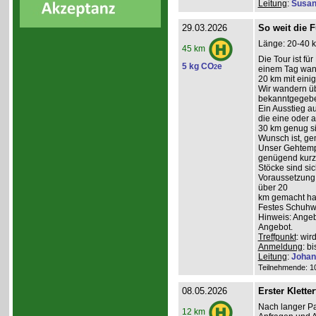
Leitung
:
Susan
29.03.2026
So weit die F
Länge: 20-40 k
45 km
Die Tour ist fü
5 kg CO
e
2
einem Tag wand
20 km mit ein
Wir wandern üb
bekanntgegeb
Ein Ausstieg au
die eine oder a
30 km genug sin
Wunsch ist, g
Unser Gehtempo
genügend kurze
Stöcke sind sich
Voraussetzung:
über 20
km gemacht hab
Festes Schuhwe
Hinweis: Angeb
Angebot.
Treffpunkt
: wi
Anmeldung
: b
Leitung
:
Johan
Teilnehmende: 10 
08.05.2026
Erster Kletter
Nach langer Pa
12 km