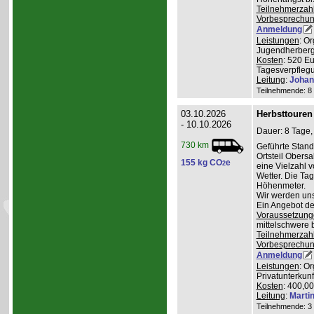
Teilnehmerzah
Vorbesprechu
Anmeldung
Leistungen
: O
Jugendherberge
Kosten
: 520 E
Tagesverpflegu
Leitung
:
Johan
Teilnehmende: 8 /
03.10.2026
Herbsttouren
- 10.10.2026
Dauer: 8 Tage,
730 km
Geführte Stand
Ortsteil Obers
155 kg CO
e
2
eine Vielzahl 
Wetter. Die Ta
Höhenmeter.
Wir werden uns
Ein Angebot de
Voraussetzung
mittelschwere 
Teilnehmerzah
Vorbesprechu
Anmeldung
Leistungen
: O
Privatunterkunf
Kosten
: 400,0
Leitung
:
Marti
Teilnehmende: 3 /