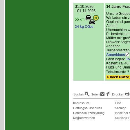
31.10.2026
14 Jahre Fra
- 01.11.2026
Unsere Gruppe 
Wir laden ein z
55 km
Geplant ist g
Abend.
24 kg CO
e
2
Übernachten wer
Es besteht die
Mütter mit 'gro
Hinweis: Angeb
Angebot.
Teilnehmerzah
Anmeldung
Leistungen
:
Jo
Kosten
: ca. 4
Hütte und Umla
Teilnehmende: 7 /
> noch Plätze 
Suchen
Teilen
Drucken
Impressum
Hilfe
Haftungsausschluss
Sitemap
Datenschutzerklärung
Index der
Mitglied werden
Sektions-P