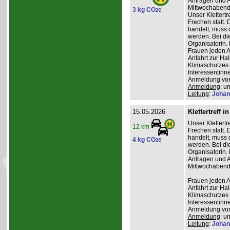
Anfragen und A
Mittwochabend 
3 kg CO
e
2
Unser Klettertr
Frechen statt. 
handelt, muss 
werden. Bei die
Organisatorin. 
Frauen jeden Al
Anfahrt zur Ha
Klimaschutzes 
Interessentinn
Anmeldung vor
Anmeldung
: u
Leitung
:
Johan
15.05.2026
Klettertreff i
Unser Klettertr
12 km
Frechen statt. 
handelt, muss 
4 kg CO
e
2
werden. Bei die
Organisatorin. 
Anfragen und A
Mittwochabend 
Frauen jeden Al
Anfahrt zur Ha
Klimaschutzes 
Interessentinn
Anmeldung vor
Anmeldung
: u
Leitung
:
Johan