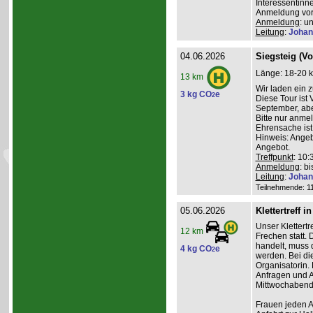
Interessentinn
Anmeldung vor
Anmeldung
: u
Leitung
:
Johan
04.06.2026
Siegsteig (V
Länge: 18-20 k
13 km
Wir laden ein 
3 kg CO
e
2
Diese Tour ist
September, abe
Bitte nur anme
Ehrensache ist
Hinweis: Angeb
Angebot.
Treffpunkt
: 10
Anmeldung
: b
Leitung
:
Johan
Teilnehmende: 11 
05.06.2026
Klettertreff i
Unser Klettertr
12 km
Frechen statt. 
handelt, muss 
4 kg CO
e
2
werden. Bei die
Organisatorin. 
Anfragen und A
Mittwochabend 
Frauen jeden Al