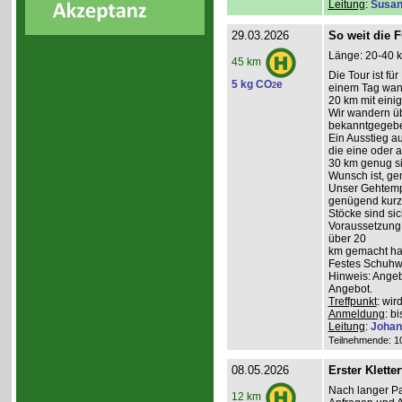
Leitung
:
Susan
29.03.2026
So weit die F
Länge: 20-40 k
45 km
Die Tour ist fü
5 kg CO
e
2
einem Tag wand
20 km mit ein
Wir wandern üb
bekanntgegeb
Ein Ausstieg au
die eine oder a
30 km genug sin
Wunsch ist, g
Unser Gehtempo
genügend kurze
Stöcke sind sich
Voraussetzung:
über 20
km gemacht hab
Festes Schuhwe
Hinweis: Angeb
Angebot.
Treffpunkt
: wi
Anmeldung
: b
Leitung
:
Johan
Teilnehmende: 10 
08.05.2026
Erster Kletter
Nach langer Pa
12 km