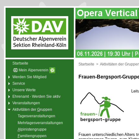
Startseite
Startseite
>
Aktivitäten der Gruppe
Mein Alpenverein
Frauen-Bergsport-Grupp
Werden Sie Mitglied
Service
Unsere Werte
Leit
Ehrenamt - Werden Sie aktiv
Veranstaltungen
Aktivitäten der
G
ruppen
Tagesveranstaltungen
Mehrtagesveranstaltungen
A
lpinistengruppe
Frauen unterschiedlichen Alters t
F
amiliengruppen