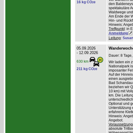
16 kg CO
e
2
den Baldeneyse
spektakuläre A
Waldwege und I
Am Ende der W
Hin- und Rückfa
Hinweis: Angeb
Treffpunkt
: in 
Anmeldung
Leitung
:
Susan
05.09.2026
Wanderwoche
- 12.09.2026
Dauer: 8 Tage,
630 km
Wir laden ein 
Nationalpark i
211 kg CO
e
2
imposanter Fel
Auf der Hinrei
einen ausgiebi
Bad Schandau u
beziehen wir Qu
10 km) mit Vol
km. Die Leitun
unterschiedli
Optional und ge
Unterstützung e
erfahrene Klett
Hinweis: Angeb
Angebot.
Voraussetzung
absolute Tritts
Höhenangst bis