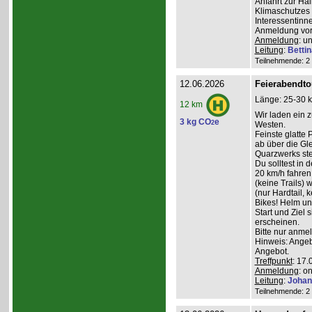
Anfahrt zur Ha
Klimaschutzes 
Interessentinn
Anmeldung vor
Anmeldung
: u
Leitung
:
Betti
Teilnehmende: 2 /
12.06.2026
Feierabendto
Länge: 25-30 k
12 km
Wir laden ein 
3 kg CO
e
2
Westen.
Feinste glatte
ab über die G
Quarzwerks st
Du solltest in 
20 km/h fahre
(keine Trails) 
(nur Hardtail, 
Bikes! Helm un
Start und Ziel 
erscheinen.
Bitte nur anme
Hinweis: Angeb
Angebot.
Treffpunkt
: 17.
Anmeldung
: o
Leitung
:
Johan
Teilnehmende: 2 /