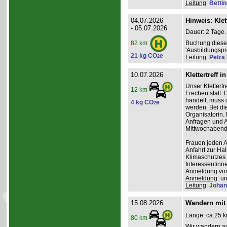
Leitung
:
Betti
04.07.2026
Hinweis: Klet
- 05.07.2026
Dauer: 2 Tage.
Buchung dieses
82 km
'Ausbildungsp
21 kg CO
e
2
Leitung
:
Petra
10.07.2026
Klettertreff i
Unser Klettertr
12 km
Frechen statt. 
handelt, muss 
4 kg CO
e
2
werden. Bei die
Organisatorin. 
Anfragen und A
Mittwochabend 
Frauen jeden Al
Anfahrt zur Ha
Klimaschutzes 
Interessentinn
Anmeldung vor
Anmeldung
: u
Leitung
:
Johan
15.08.2026
Wandern mit 
Länge: ca.25 k
80 km
Wir wandern au