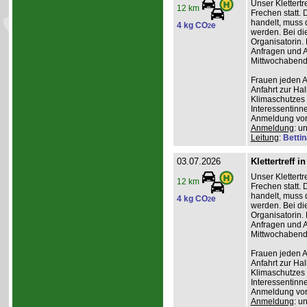
Unser Klettertr
12 km
Frechen statt. 
handelt, muss 
4 kg CO
e
2
werden. Bei die
Organisatorin. 
Anfragen und A
Mittwochabend 
Frauen jeden Al
Anfahrt zur Ha
Klimaschutzes 
Interessentinn
Anmeldung vor
Anmeldung
: u
Leitung
:
Betti
03.07.2026
Klettertreff i
Unser Klettertr
12 km
Frechen statt. 
handelt, muss 
4 kg CO
e
2
werden. Bei die
Organisatorin. 
Anfragen und A
Mittwochabend 
Frauen jeden Al
Anfahrt zur Ha
Klimaschutzes 
Interessentinn
Anmeldung vor
Anmeldung
: u