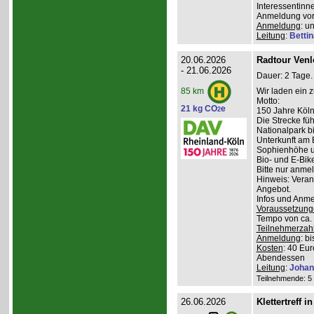
Interessentinn
Anmeldung vor
Anmeldung
: u
Leitung
:
Betti
20.06.2026
Radtour Venlo
- 21.06.2026
Dauer: 2 Tage.
Wir laden ein 
85 km
Motto:
21 kg CO
e
2
150 Jahre Kölne
Die Strecke fü
Nationalpark bi
Unterkunft am 
Sophienhöhe u
Bio- und E-Bik
Bitte nur anme
Hinweis: Veran
Angebot.
Infos und Anm
Voraussetzung
Tempo von ca. 
Teilnehmerzah
Anmeldung
: b
Kosten
: 40 Eur
Abendessen
Leitung
:
Johan
Teilnehmende: 5 /
26.06.2026
Klettertreff i