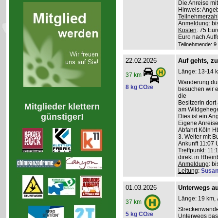
Die Anreise mi
Hinweis: Angeb
Teilnehmerzah
Anmeldung
: b
Kosten
: 75 Eu
Euro nach Auff
Teilnehmende: 9 /
22.02.2026
Auf gehts, z
Länge: 13-14 k
37 km
Wanderung durc
8 kg CO
e
2
besuchen wir ei
die
Besitzerin dort
Mitglieder klettern
am Wildgehege 
günstiger!
Dies ist ein A
Eigene Anreise
Abfahrt Köln Hb
3. Weiter mit B
Ankunft 11:07 U
Treffpunkt
: 11:
direkt in Rhei
Anmeldung
: b
Leitung
:
Susan
01.03.2026
Unterwegs auf
Länge: 19 km, 
37 km
Streckenwande
5 kg CO
e
2
Unterwegs pass