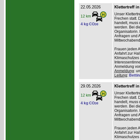
22.05.2026
Klettertreff i
Unser Klettertr
12 km
Frechen statt. 
handelt, muss 
4 kg CO
e
2
werden. Bei die
Organisatorin. 
Anfragen und A
Mittwochabend 
Frauen jeden Al
Anfahrt zur Ha
Klimaschutzes 
Interessentinn
Anmeldung vor
Anmeldung
: u
Leitung
:
Betti
29.05.2026
Klettertreff i
Unser Klettertr
12 km
Frechen statt. 
handelt, muss 
4 kg CO
e
2
werden. Bei die
Organisatorin. 
Anfragen und A
Mittwochabend 
Frauen jeden Al
Anfahrt zur Ha
Klimaschutzes 