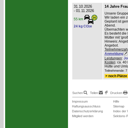
31.10.2026
14 Jahre Fra
- 01.11.2026
Unsere Gruppe 
Wir laden ein z
55 km
Geplant ist g
Abend.
24 kg CO
e
2
Übernachten wer
Es besteht die
Mütter mit 'gro
Hinweis: Angeb
Angebot.
Teilnehmerzah
Anmeldung
Leistungen
:
Jo
Kosten
: ca. 4
Hütte und Umla
Teilnehmende: 7 /
> noch Plätze 
Suchen
Teilen
Drucken
Impressum
Hilfe
Haftungsausschluss
Sitemap
Datenschutzerklärung
Index der
Mitglied werden
Sektions-P