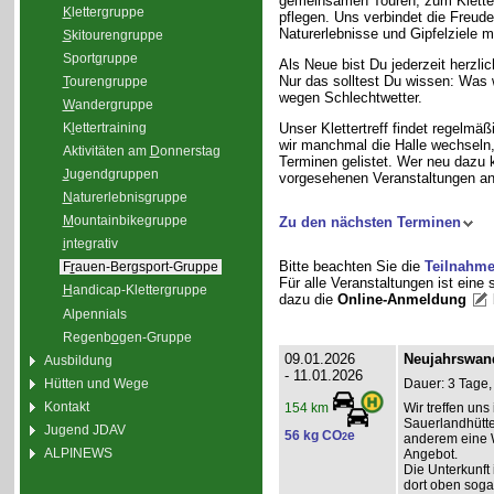
gemeinsamen Touren, zum Klette
K
lettergruppe
pflegen. Uns verbindet die Freud
Naturerlebnisse und Gipfelziele m
S
kitourengruppe
Sport
g
ruppe
Als Neue bist Du jederzeit herzli
Nur das solltest Du wissen: Was 
T
ourengruppe
wegen Schlechtwetter.
W
andergruppe
K
l
ettertraining
Unser Klettertreff findet regelmäß
wir manchmal die Halle wechseln, 
Aktivitäten am
D
onnerstag
Terminen gelistet. Wer neu dazu 
J
ugendgruppen
vorgesehenen Veranstaltungen an
N
aturerlebnisgruppe
M
ountainbikegruppe
Zu den nächsten Terminen
i
ntegrativ
Bitte beachten Sie die
Teilnahm
F
r
auen-Bergsport-Gruppe
Für alle Veranstaltungen ist eine
H
andicap-Klettergruppe
dazu die
Online-Anmeldung
Alpennials
Regenb
o
gen-Gruppe
09.01.2026
Neujahrswan
Ausbildung
- 11.01.2026
Hütten und Wege
Dauer: 3 Tage,
Kontakt
Wir treffen un
154 km
Sauerlandhütte
Jugend JDAV
56 kg CO
e
2
anderem eine 
ALPINEWS
Angebot.
Die Unterkunft 
dort oben soga