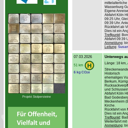
mittelalterlich
Wasserburg Gu
Eigene Anreise
Abfahrt Köln H
09:25 Uhr, Glei
09:39 Uhr. Anku
Rückfahrt ab V
Dies ist ein A
Treffpunkt
: Bon
Abfahrt 09:39 
Anmeldung
: b
Leitung
:
Susan
07.03.2026
Unterwegs auf
Länge: 18 km, 
51 km
Streckenwande
6 kg CO
e
2
Historisch
ehemaliges Vul
Berkum, Kürri
Rucksackverpf
und Schlussein
Abfahrt Köln H
Projekt Stolpersteine
Bad Godesberg 
Meckenheim (Bu
Kirche.
Rückfahrt von 
Dies ist ein A
Treffpunkt
: Bad
Weiterfahrt mit
Anmeldung
: b