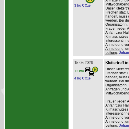
Anfragen und A
Mittwochabend 
3 kg CO
e
2
Unser Klettertr
Frechen statt. 
handelt, muss 
werden. Bei die
Organisatorin. 
Frauen jeden Al
Anfahrt zur Ha
Klimaschutzes 
Interessentinn
Anmeldung vor
Anmeldung
: u
Leitung
:
Johan
15.05.2026
Klettertreff i
Unser Klettertr
12 km
Frechen statt. 
handelt, muss 
4 kg CO
e
2
werden. Bei die
Organisatorin. 
Anfragen und A
Mittwochabend 
Frauen jeden Al
Anfahrt zur Ha
Klimaschutzes 
Interessentinn
Anmeldung vor
Anmeldung
: u
Leitung
:
Johan