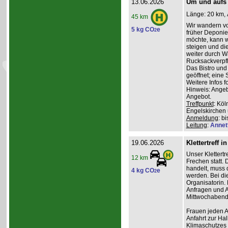
13.06.2026
Um und aufs
Länge: 20 km, 
45 km
Wir wandern vo
5 kg CO
e
2
früher Deponie,
möchte, kann w
steigen und di
weiter durch W
Rucksackverpfl
Das Bistro und
geöffnet; eine 
Weitere Infos f
Hinweis: Angeb
Angebot.
Treffpunkt
: Kö
Engelskirchen
Anmeldung
: b
Leitung
:
Annet
19.06.2026
Klettertreff i
Unser Klettertr
12 km
Frechen statt. 
handelt, muss 
4 kg CO
e
2
werden. Bei die
Organisatorin. 
Anfragen und A
Mittwochabend 
Frauen jeden Al
Anfahrt zur Ha
Klimaschutzes 