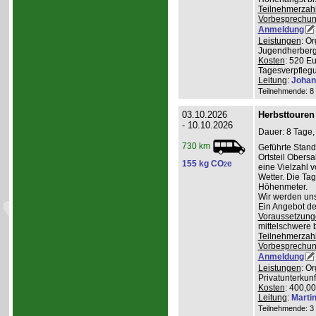
Teilnehmerzah
Vorbesprechu
Anmeldung
Leistungen
: O
Jugendherberge
Kosten
: 520 E
Tagesverpflegu
Leitung
:
Johan
Teilnehmende: 8 /
03.10.2026
Herbsttouren
- 10.10.2026
Dauer: 8 Tage,
730 km
Geführte Stand
Ortsteil Obers
155 kg CO
e
2
eine Vielzahl 
Wetter. Die Ta
Höhenmeter.
Wir werden uns
Ein Angebot de
Voraussetzung
mittelschwere 
Teilnehmerzah
Vorbesprechu
Anmeldung
Leistungen
: O
Privatunterkunf
Kosten
: 400,0
Leitung
:
Marti
Teilnehmende: 3 /