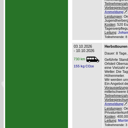
Teilnehmerzah
Vorbesprechu
Anmeldung
Leistungen
: O
Jugendherberge
Kosten
: 520 E
Tagesverpflegu
Leitung
:
Johan
Teilnehmende: 8 /
03.10.2026
Herbsttouren
- 10.10.2026
Dauer: 8 Tage,
730 km
Geführte Stand
Ortsteil Obers
155 kg CO
e
2
eine Vielzahl 
Wetter. Die Ta
Höhenmeter.
Wir werden uns
Ein Angebot de
Voraussetzung
mittelschwere 
Teilnehmerzah
Vorbesprechu
Anmeldung
Leistungen
: O
Privatunterkunf
Kosten
: 400,0
Leitung
:
Marti
Teilnehmende: 3 /