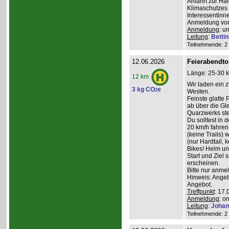
Anfahrt zur Ha
Klimaschutzes 
Interessentinn
Anmeldung vor
Anmeldung
: u
Leitung
:
Betti
Teilnehmende: 2 /
12.06.2026
Feierabendto
Länge: 25-30 k
12 km
Wir laden ein 
3 kg CO
e
2
Westen.
Feinste glatte
ab über die G
Quarzwerks st
Du solltest in 
20 km/h fahre
(keine Trails) 
(nur Hardtail, 
Bikes! Helm un
Start und Ziel 
erscheinen.
Bitte nur anme
Hinweis: Angeb
Angebot.
Treffpunkt
: 17.
Anmeldung
: o
Leitung
:
Johan
Teilnehmende: 2 /