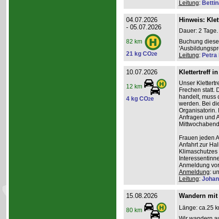
Leitung
:
Betti
04.07.2026
Hinweis: Klet
- 05.07.2026
Dauer: 2 Tage.
Buchung dieses
82 km
'Ausbildungsp
21 kg CO
e
2
Leitung
:
Petra
10.07.2026
Klettertreff i
Unser Klettertr
12 km
Frechen statt. 
handelt, muss 
4 kg CO
e
2
werden. Bei die
Organisatorin. 
Anfragen und A
Mittwochabend 
Frauen jeden Al
Anfahrt zur Ha
Klimaschutzes 
Interessentinn
Anmeldung vor
Anmeldung
: u
Leitung
:
Johan
15.08.2026
Wandern mit 
Länge: ca.25 k
80 km
Wir wandern au