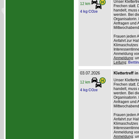
Unser Klettertr
12 km
Frechen statt. 
handelt, muss 
4 kg CO
e
2
werden. Bei die
Organisatorin. 
Anfragen und A
Mittwochabend 
Frauen jeden Al
Anfahrt zur Ha
Klimaschutzes 
Interessentinn
Anmeldung vor
Anmeldung
: u
Leitung
:
Betti
03.07.2026
Klettertreff i
Unser Klettertr
12 km
Frechen statt. 
handelt, muss 
4 kg CO
e
2
werden. Bei die
Organisatorin. 
Anfragen und A
Mittwochabend 
Frauen jeden Al
Anfahrt zur Ha
Klimaschutzes 
Interessentinn
Anmeldung vor
Anmeldung
: u