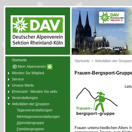
Startseite
Startseite
>
Aktivitäten der Gruppe
Mein Alpenverein
Frauen-Bergsport-Grupp
Werden Sie Mitglied
Service
Unsere Werte
Leit
Ehrenamt - Werden Sie aktiv
Veranstaltungen
Aktivitäten der
G
ruppen
Tagesveranstaltungen
Mehrtagesveranstaltungen
A
lpinistengruppe
Frauen unterschiedlichen Alters t
F
amiliengruppen