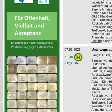
mittelalterlich
Wasserburg Gu
Eigene Anreise
Abfahrt Köln H
09:25 Uhr, Glei
09:39 Uhr. Anku
Rückfahrt ab V
Dies ist ein A
Treffpunkt
: Bon
Abfahrt 09:39 
Anmeldung
: b
Leitung
:
Susan
Erklärung des Kölner Alpenvereins
Positionierung gegen Extremismus
07.03.2026
Unterwegs auf
Länge: 18 km, 
51 km
Streckenwande
6 kg CO
e
2
Historisch
ehemaliges Vul
Berkum, Kürri
Rucksackverpf
und Schlussein
Abfahrt Köln H
Bad Godesberg 
Meckenheim (Bu
Kirche.
Rückfahrt von 
Dies ist ein A
Treffpunkt
: Bad
Weiterfahrt mit
Anmeldung
: b