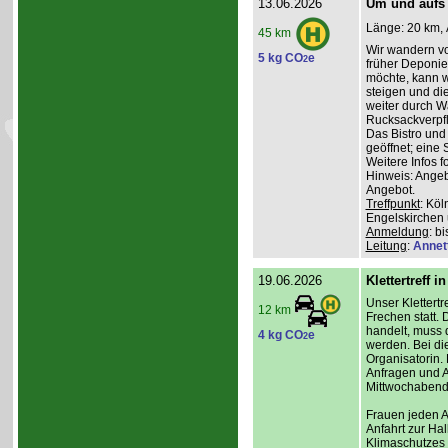
13.06.2026
Um und aufs
Länge: 20 km, 
45 km
Wir wandern vo
5 kg CO
e
2
früher Deponie,
möchte, kann w
steigen und di
weiter durch W
Rucksackverpfl
Das Bistro und
geöffnet; eine 
Weitere Infos f
Hinweis: Angeb
Angebot.
Treffpunkt
: Kö
Engelskirchen
Anmeldung
: b
Leitung
:
Annet
19.06.2026
Klettertreff i
Unser Klettertr
12 km
Frechen statt. 
handelt, muss 
4 kg CO
e
2
werden. Bei die
Organisatorin. 
Anfragen und A
Mittwochabend 
Frauen jeden Al
Anfahrt zur Ha
Klimaschutzes 