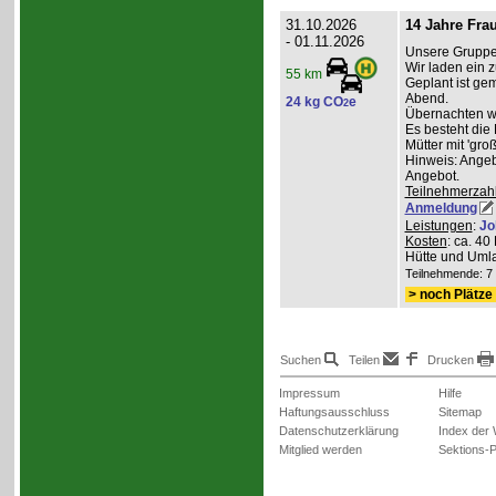
31.10.2026
14 Jahre Fra
- 01.11.2026
Unsere Gruppe 
Wir laden ein z
55 km
Geplant ist g
Abend.
24 kg CO
e
2
Übernachten wer
Es besteht die
Mütter mit 'gro
Hinweis: Angeb
Angebot.
Teilnehmerzah
Anmeldung
Leistungen
:
Jo
Kosten
: ca. 4
Hütte und Umla
Teilnehmende: 7 /
> noch Plätze 
Suchen
Teilen
Drucken
Impressum
Hilfe
Haftungsausschluss
Sitemap
Datenschutzerklärung
Index der
Mitglied werden
Sektions-P