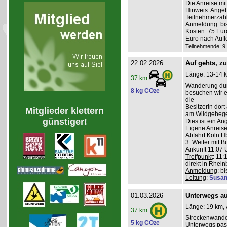
Die Anreise mi
Hinweis: Angeb
Teilnehmerzah
Anmeldung
: b
Kosten
: 75 Eu
Euro nach Auff
Teilnehmende: 9 /
22.02.2026
Auf gehts, z
Länge: 13-14 k
37 km
Wanderung durc
8 kg CO
e
2
besuchen wir ei
die
Besitzerin dort
Mitglieder klettern
am Wildgehege 
günstiger!
Dies ist ein A
Eigene Anreise
Abfahrt Köln Hb
3. Weiter mit B
Ankunft 11:07 U
Treffpunkt
: 11:
direkt in Rhei
Anmeldung
: b
Leitung
:
Susan
01.03.2026
Unterwegs auf
Länge: 19 km, 
37 km
Streckenwande
5 kg CO
e
2
Unterwegs pass