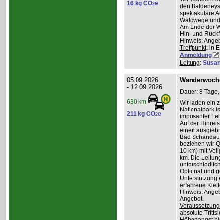
16 kg CO
e
2
den Baldeneyse
spektakuläre A
Waldwege und I
Am Ende der W
Hin- und Rückfa
Hinweis: Angeb
Treffpunkt
: in 
Anmeldung
Leitung
:
Susan
05.09.2026
Wanderwoche
- 12.09.2026
Dauer: 8 Tage,
630 km
Wir laden ein 
Nationalpark i
211 kg CO
e
2
imposanter Fel
Auf der Hinrei
einen ausgiebi
Bad Schandau u
beziehen wir Qu
10 km) mit Vol
km. Die Leitun
unterschiedli
Optional und ge
Unterstützung e
erfahrene Klett
Hinweis: Angeb
Angebot.
Voraussetzung
absolute Tritts
Höhenangst bis