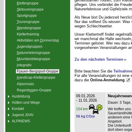
gemeinsamen Touren, zum Klette
K
lettergruppe
pflegen. Uns verbindet die Freud
Naturerlebnisse und Gipfelziele m
S
kitourengruppe
Sport
g
ruppe
Als Neue bist Du jederzeit herzli
Nur das solltest Du wissen: Was 
T
ourengruppe
wegen Schlechtwetter.
W
andergruppe
K
l
ettertraining
Unser Klettertreff findet regelmäß
wir manchmal die Halle wechseln, 
Aktivitäten am
D
onnerstag
Terminen gelistet. Wer neu dazu 
J
ugendgruppen
vorgesehenen Veranstaltungen an
N
aturerlebnisgruppe
M
ountainbikegruppe
Zu den nächsten Terminen
i
ntegrativ
Bitte beachten Sie die
Teilnahm
F
r
auen-Bergsport-Gruppe
Für alle Veranstaltungen ist eine
H
andicap-Klettergruppe
dazu die
Online-Anmeldung
Alpennials
Regenb
o
gen-Gruppe
09.01.2026
Neujahrswan
Ausbildung
- 11.01.2026
Hütten und Wege
Dauer: 3 Tage,
Kontakt
Wir treffen un
154 km
Sauerlandhütte
Jugend JDAV
56 kg CO
e
2
anderem eine 
ALPINEWS
Angebot.
Die Unterkunft 
dort oben soga