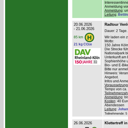
Interessentinn
Anmeldung vor
Anmeldung
: u
Leitung
:
Betti
20.06.2026
Radtour Venlo
- 21.06.2026
Dauer: 2 Tage.
Wir laden ein 
85 km
Motto:
21 kg CO
e
2
150 Jahre Kölne
Die Strecke fü
Nationalpark bi
Unterkunft am 
Sophienhöhe u
Bio- und E-Bik
Bitte nur anme
Hinweis: Veran
Angebot.
Infos und Anm
Voraussetzung
Tempo von ca. 
Teilnehmerzah
Anmeldung
: b
Kosten
: 40 Eur
Abendessen
Leitung
:
Johan
Teilnehmende: 5 /
26.06.2026
Klettertreff i