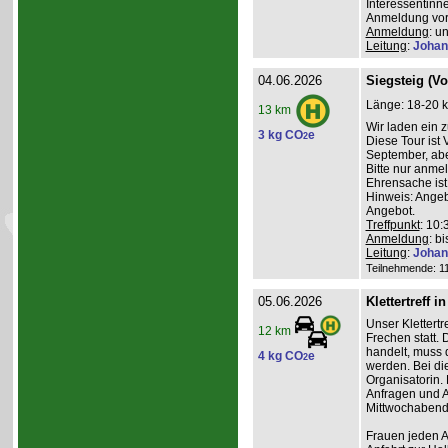
Interessentinn
Anmeldung vor
Anmeldung
: u
Leitung
:
Johan
04.06.2026
Siegsteig (V
Länge: 18-20 k
13 km
Wir laden ein 
3 kg CO
e
2
Diese Tour ist
September, abe
Bitte nur anme
Ehrensache ist
Hinweis: Angeb
Angebot.
Treffpunkt
: 10
Anmeldung
: b
Leitung
:
Johan
Teilnehmende: 11 
05.06.2026
Klettertreff i
Unser Klettertr
12 km
Frechen statt. 
handelt, muss 
4 kg CO
e
2
werden. Bei die
Organisatorin. 
Anfragen und A
Mittwochabend 
Frauen jeden Al