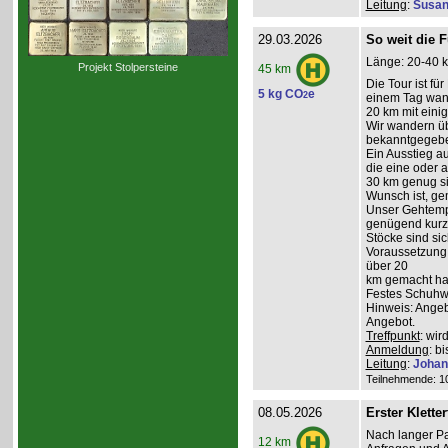
Leitung
:
Susan
29.03.2026
So weit die F
Länge: 20-40 k
Projekt Stolpersteine
45 km
Die Tour ist fü
5 kg CO
e
2
einem Tag wand
20 km mit ein
Wir wandern üb
bekanntgegeb
Ein Ausstieg au
die eine oder a
30 km genug sin
Wunsch ist, g
Unser Gehtempo
genügend kurze
Stöcke sind sich
Voraussetzung:
über 20
km gemacht hab
Festes Schuhwe
Hinweis: Angeb
Angebot.
Treffpunkt
: wi
Anmeldung
: b
Leitung
:
Johan
Teilnehmende: 10 
08.05.2026
Erster Kletter
Nach langer Pa
12 km