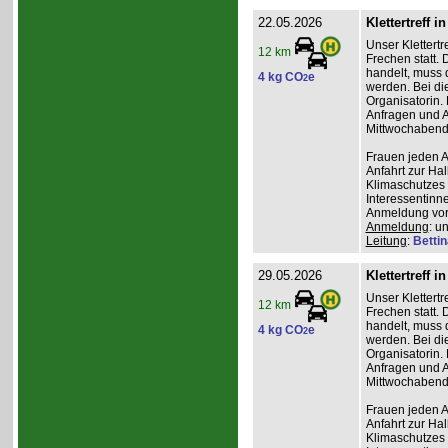
22.05.2026
Klettertreff i
Unser Klettertr
12 km
Frechen statt. 
handelt, muss 
4 kg CO
e
2
werden. Bei die
Organisatorin. 
Anfragen und A
Mittwochabend 
Frauen jeden Al
Anfahrt zur Ha
Klimaschutzes 
Interessentinn
Anmeldung vor
Anmeldung
: u
Leitung
:
Betti
29.05.2026
Klettertreff i
Unser Klettertr
12 km
Frechen statt. 
handelt, muss 
4 kg CO
e
2
werden. Bei die
Organisatorin. 
Anfragen und A
Mittwochabend 
Frauen jeden Al
Anfahrt zur Ha
Klimaschutzes 