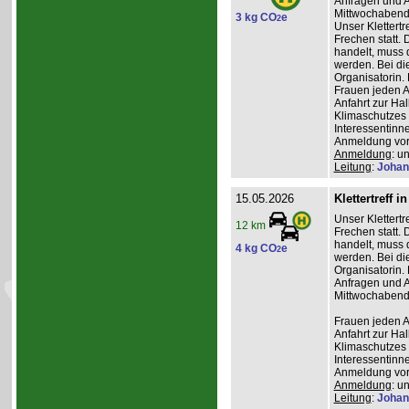
Anfragen und A
Mittwochabend 
3 kg CO
e
2
Unser Klettertr
Frechen statt. 
handelt, muss 
werden. Bei die
Organisatorin. 
Frauen jeden Al
Anfahrt zur Ha
Klimaschutzes 
Interessentinn
Anmeldung vor
Anmeldung
: u
Leitung
:
Johan
15.05.2026
Klettertreff i
Unser Klettertr
12 km
Frechen statt. 
handelt, muss 
4 kg CO
e
2
werden. Bei die
Organisatorin. 
Anfragen und A
Mittwochabend 
Frauen jeden Al
Anfahrt zur Ha
Klimaschutzes 
Interessentinn
Anmeldung vor
Anmeldung
: u
Leitung
:
Johan