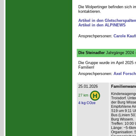
Die Wolpertinger befinden sich i
kontaktieren.
Artikel in den Gletscherspalte
Artikel in den ALPINEWS
Ansprechpersonen:
Carole Kau
Die Steinadler
Jahrgänge 2024 
Die Gruppe wurde im April 2025 n
Familien!
Ansprechpersonen:
Axel Forsch
25.01.2026
Familienwan
Kinderwagenge
27 km
Troisdorf. Unt
der Burg Wisse
4 kg CO
e
2
Empfohlene Anr
S19 um 9:11 Uh
Bus (Linien 50
Burg Wissem.
Treffen: 10:00 
Länge: ~5-6km
Organisation: 