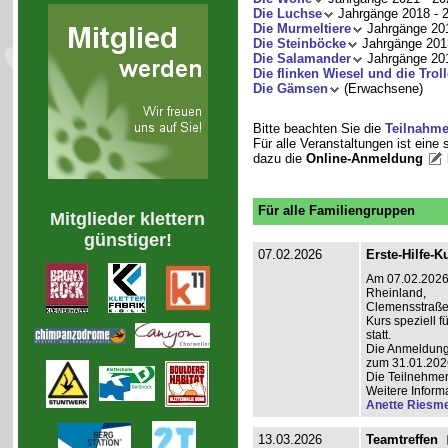
Die Luchse
Jahrgänge 2018 - 
Die Murmeltiere
Jahrgänge 201
Die Steinböcke
Jahrgänge 201
Die Salamander
Jahrgänge 201
Die flinken Wiesel und die Troll
Die Gämsen
(Erwachsene)
Bitte beachten Sie die
Teilnahm
Für alle Veranstaltungen ist eine
dazu die
Online-Anmeldung
Für alle Familiengruppen
Mitglieder klettern
günstiger!
07.02.2026
Erste-Hilfe-K
Am 07.02.2026 
Rheinland,
Clemensstraße 
Kurs speziell 
statt.
Die Anmeldung i
zum 31.01.202
Die Teilnehmer
Weitere Inform
Anette Riesme
13.03.2026
Teamtreffen