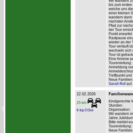
Wir wandern zu
bis zum ersten
welche uns di
einer kleinen 
wandern dann e
nächsten Anstie
Pfad zur nächs
der Tour erreic
Punkt erwartet 
Rastpause einz
wieder an der 
Tour verläuft 
wechseln sich 
Tour ist getrac
Eine Anreise p
Tourenleitung:
Anmeldung nur 
Anmeldeschlus
Treffpunkt und
Neue Familien 
Sarah Ruf
auf.
22.02.2026
Familienwan
Kindgerechte W
25 km
Stunden.
Organisation:
6 kg CO
e
2
Wir wandern mit
Jahre Jubiläum
Bitte meldet eu
Tourenleitung:
Neue Familien 