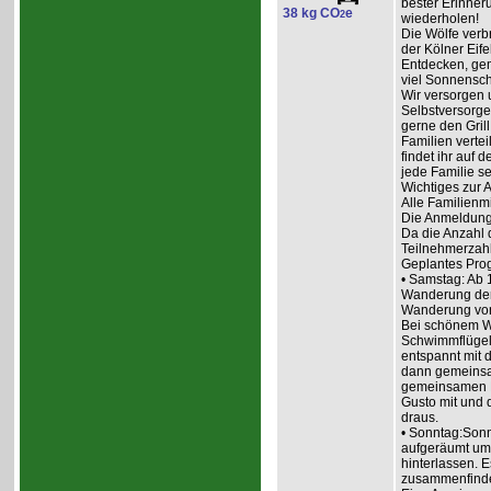
bester Erinneru
38 kg CO
e
2
wiederholen!
Die Wölfe ver
der Kölner Eif
Entdecken, ge
viel Sonnensch
Wir versorgen 
Selbstversorge
gerne den Grill
Familien vertei
findet ihr auf
jede Familie se
Wichtiges zur
Alle Familienm
Die Anmeldung 
Da die Anzahl d
Teilnehmerzahl
Geplantes Pr
• Samstag: Ab 1
Wanderung der
Wanderung von
Bei schönem We
Schwimmflügel
entspannt mit 
dann gemeinsam
gemeinsamen E
Gusto mit und 
draus.
• Sonntag:Sonn
aufgeräumt um 
hinterlassen. 
zusammenfind