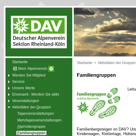
Startseite
Startseite
>
Aktivitäten der Gruppe
Mein Alpenverein
Familiengruppen
Werden Sie Mitglied
Service
Unsere Werte
Leit
Ehrenamt - Werden Sie aktiv
Veranstaltungen
Aktivitäten der
G
ruppen
Tagesveranstaltungen
Mehrtagesveranstaltungen
A
lpinistengruppe
Familienbergsteigen im DAV? Und
F
amiliengruppen
Kinderwagen, Klettertage, Hütte