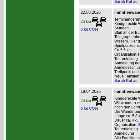
Sarah Ruf
auf.
22.03.2026
Familienwan
Terminänderun
25 km
Kindgerechte W
Stunden.
6 kg CO
e
2
Start an der B
Telegraphenber
Wissem. Hier g
Spielplatzes, 
Ca 5,5 km
Organisation: 
Tourenleitung:
Anmeldung nur 
Anmeldeschlus
Treffpunkt und
Neue Familien 
Sarah Ruf
auf.
19.04.2026
Familienwan
Kindgerechte 
25 km
Wir wandern v
noch den Lohrb
6 kg CO
e
2
Die Wanderung 
Länge ca. 5,8 
Dauer ca. 4 -5
Organisation:
S
Tourenleitung:
Anmeldung
Alle Familienm