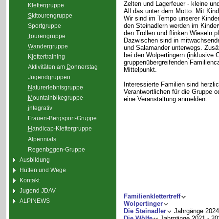
Zelten und Lagerfeuer - kleine un
K
lettergruppe
All das unter dem Motto: Mit Kin
S
kitourengruppe
Wir sind im Tempo unserer Kinder 
den Steinadlern werden im Kinde
Sport
g
ruppe
den Trollen und flinken Wieseln p
T
ourengruppe
Dazwischen sind in mitwachsende
W
andergruppe
und Salamander unterwegs. Zusätzl
bei den Wolpertingern (inklusive G
K
l
ettertraining
gruppenübergreifenden Familienc
Aktivitäten am
D
onnerstag
Mittelpunkt.
J
ugendgruppen
Interessierte Familien sind herz
N
aturerlebnisgruppe
Verantwortlichen für die Gruppe 
M
ountainbikegruppe
eine Veranstaltung anmelden.
i
ntegrativ
F
r
auen-Bergsport-Gruppe
H
andicap-Klettergruppe
Alpennials
Regenb
o
gen-Gruppe
Ausbildung
Hütten und Wege
Kontakt
Jugend JDAV
Familienklettertreff
ALPINEWS
Wolpertinger
Die Steinadler
Jahrgänge 2024
Die Wölfe
Jahrgänge 2021 - 20