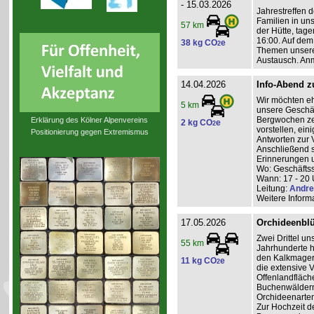
- 15.03.2026
Jahrestreffen d
Familien in uns
57 km
der Hütte, ta
16:00. Auf dem
38 kg CO
e
2
Themen unserer
Austausch. An
14.04.2026
Info-Abend 
Wir möchten eh
5 km
unsere Geschäf
Bergwochen ze
Erklärung des Kölner Alpenvereins
2 kg CO
e
2
vorstellen, ei
Positionierung gegen Extremismus
Antworten zur 
Anschließend 
Erinnerungen u
Wo: Geschäftss
Wann: 17 - 20 
Leitung:
Andre
Weitere Inform
17.05.2026
Orchideenblüt
Zwei Drittel un
55 km
Jahrhunderte 
den Kalkmager
11 kg CO
e
2
die extensive
Offenlandfläch
Buchenwäldern 
Orchideenarten
Zur Hochzeit d