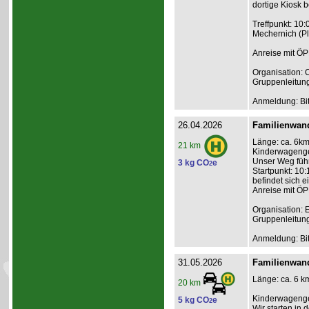
dortige Kiosk b
Treffpunkt: 10
Mechernich (P
Anreise mit ÖP
Organisation: C
Gruppenleitun
Anmeldung: Bit
26.04.2026
Familienwand
Länge: ca. 6km,
21 km
Kinderwagengee
Unser Weg führ
3 kg CO
e
2
Startpunkt: 10:
befindet sich e
Anreise mit ÖP
Organisation: 
Gruppenleitun
Anmeldung: Bit
31.05.2026
Familienwan
Länge: ca. 6 km
20 km
Kinderwagenge
5 kg CO
e
2
Wir starten in