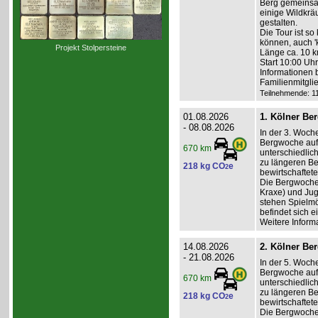
Berg gemeinsa
einige Wildkräu
gestalten.
Die Tour ist so
können, auch '
Projekt Stolpersteine
Länge ca. 10 k
Start 10:00 Uh
Informationen 
Familienmitgli
Teilnehmende: 11 
01.08.2026
1. Kölner Be
- 08.08.2026
In der 3. Woch
Bergwoche auf 
670 km
unterschiedlic
zu längeren Be
218 kg CO
e
2
bewirtschaftet
Die Bergwoche i
Kraxe) und Jug
stehen Spielmö
befindet sich e
Weitere Inform
14.08.2026
2. Kölner Be
- 21.08.2026
In der 5. Woch
Bergwoche auf 
670 km
unterschiedlic
zu längeren Be
218 kg CO
e
2
bewirtschaftet
Die Bergwoche i