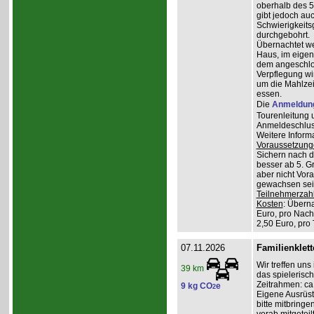
oberhalb des 5
gibt jedoch auc
Schwierigkeitsg
durchgebohrt.
Übernachtet w
Haus, im eigen
dem angeschlos
Verpflegung wi
um die Mahlzei
essen.
Die
Anmeldun
Tourenleitung 
Anmeldeschlus
Weitere Inform
Voraussetzung
Sichern nach 
besser ab 5. G
aber nicht Vor
gewachsen sein
Teilnehmerzah
Kosten
: Übern
Euro, pro Nach
2,50 Euro, pro
07.11.2026
Familienklett
Wir treffen uns
39 km
das spielerisch
Zeitrahmen: ca.
9 kg CO
e
2
Eigene Ausrüst
bitte mitbringe