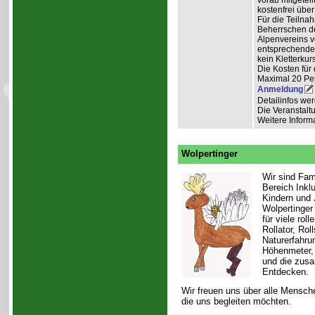
vorab mitgeteil
kostenfrei über
Für die Teilna
Beherrschen d
Alpenvereins vo
entsprechendem
kein Kletterkurs
Die Kosten für d
Maximal 20 Pe
Anmeldung
Detailinfos we
Die Veranstaltu
Weitere Inform
Wolpertinger
Wir sind Fam
Bereich Ink
Kindern und 
Wolpertinger 
für viele rol
Rollator, Ro
Naturerfahru
Höhenmeter, 
und die zusa
Entdecken.
Wir freuen uns über alle Mensche
die uns begleiten möchten.