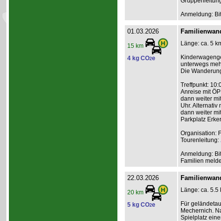
Gruppenleitun
Anmeldung: Bit
01.03.2026
Familienwand
Länge: ca. 5 km
15 km
Kinderwagengee
4 kg CO
e
2
unterwegs meh
Die Wanderung 
Treffpunkt: 10
Anreise mit ÖP
dann weiter mi
Uhr. Alternati
dann weiter mit
Parkplatz Erke
Organisation: 
Tourenleitung:
Anmeldung: Bit
Familien melden
22.03.2026
Familienwan
Länge: ca. 5.5
20 km
Für geländeta
5 kg CO
e
2
Mechernich. Na
Spielplatz ein