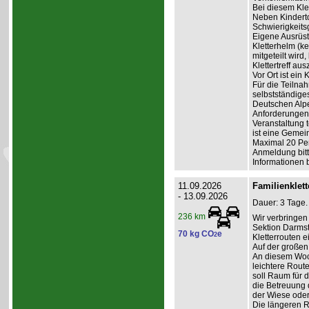
Bei diesem Klet
Neben Kinderto
Schwierigkeits
Eigene Ausrüst
Kletterhelm (k
mitgeteilt wird
Klettertreff aus
Vor Ort ist ein
Für die Teilna
selbstständige
Deutschen Alpe
Anforderungen 
Veranstaltung t
ist eine Gemein
Maximal 20 Pe
Anmeldung bitte
Informationen 
11.09.2026
Familienklet
- 13.09.2026
Dauer: 3 Tage.
236 km
Wir verbringe
Sektion Darmst
70 kg CO
e
2
Kletterrouten 
Auf der großen
An diesem Woc
leichtere Rout
soll Raum für 
die Betreuung d
der Wiese oder
Die längeren 