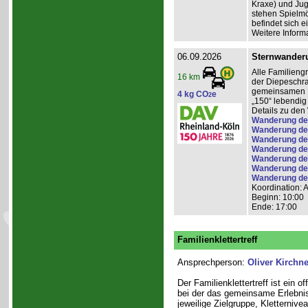
Kraxe) und Jug
stehen Spielmö
befindet sich e
Weitere Inform
06.09.2026
Sternwander
Alle Familieng
16 km
der Diepeschr
gemeinsamen Pi
4 kg CO
e
2
„150“ lebendig
Details zu de
Wanderung der
Wanderung de
Wanderung de
Wanderung de
Wanderung de
Wanderung de
Wanderung der 
Koordination: 
Beginn: 10:00
Ende: 17:00
Familienklettertreff
Ansprechperson:
Oliver Kirchne
Der Familienklettertreff ist ein 
bei der das gemeinsame Erlebnis
jeweilige Zielgruppe, Kletterniv