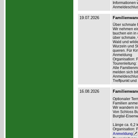
Informationen 
Anmeldeschlus
19.07.2026
Familienwan
Über schmale 
Wir nehmen ein
tauchen ein in
über schmale,
Wald und wilde
Wurzeln und St
queren. Für Ki
Anmeldung
Organisation: 
Tourenleitung:
Alle Familienm
melden sich bit
Anmeldeschlus
Treffpunkt und
16.08.2026
Familienwan
Optionaler Ter
Familien anme
Wir wandern i
Von Schloss Bu
Burgtal-Eisenw
Länge ca. 6,2 
Organisation: 
Anmeldung