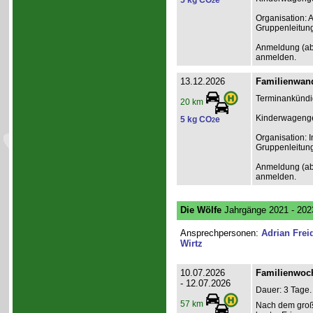
5 kg CO
e
2
Organisation: 
Gruppenleitun
Anmeldung (ab 1
anmelden.
13.12.2026
Familienwand
Terminankündig
20 km
Kinderwagenge
5 kg CO
e
2
Organisation: I
Gruppenleitun
Anmeldung (ab 1
anmelden.
Die Wölfe
Jahrgänge 2021 - 202
Ansprechpersonen:
Adrian Frei
Wirtz
10.07.2026
Familienwoch
- 12.07.2026
Dauer: 3 Tage.
57 km
Nach dem groß