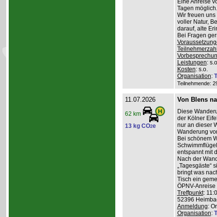
Eine Anreise v
Tagen möglich
Wir freuen uns
voller Natur, 
darauf, alte E
Bei Fragen ge
Voraussetzung
Teilnehmerzah
Vorbesprechu
Leistungen
: s.o
Kosten
: s.o.
Organisation
:
T
Teilnehmende: 29 
11.07.2026
Von Blens n
Diese Wanderu
62 km
der Kölner Eife
nur an dieser 
13 kg CO
e
2
Wanderung von
Bei schönem We
Schwimmflügel
entspannt mit 
Nach der Wand
„Tagesgäste“ s
bringt was nac
Tisch ein geme
ÖPNV-Anreise v
Treffpunkt
: 11:
52396 Heimba
Anmeldung
: O
Organisation
:
T