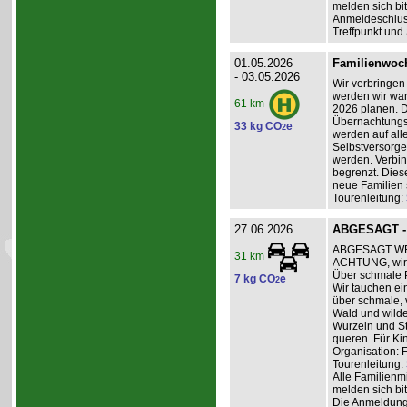
melden sich bit
Anmeldeschlus
Treffpunkt und
01.05.2026
Familienwoch
- 03.05.2026
Wir verbringen 
werden wir wand
61 km
2026 planen. D
Übernachtungsk
33 kg CO
e
2
werden auf all
Selbstversorge
werden. Verbin
begrenzt. Dies
neue Familien 
Tourenleitung:
27.06.2026
ABGESAGT - 
ABGESAGT WE
31 km
ACHTUNG, wir
Über schmale 
7 kg CO
e
2
Wir tauchen ei
über schmale,
Wald und wilde
Wurzeln und St
queren. Für Ki
Organisation: 
Tourenleitung:
Alle Familienm
melden sich bit
Die Anmeldung 