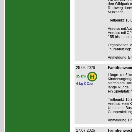
den Wildpark m
Rückweg durch 
Mutzbach.
Treffpunkt: 10
Anreise mit Au
Anreise mit ÖP
155 bis Leucht
Organisation: 
Tourenleitung:
Anmeldung: Bit
28.06.2026
Familienwan
Länge: ca. 6 km
35 km
Kinderwagenge
starten am Hau
4 kg CO
e
2
lange Runde. E
ein Spielplatz 
Treffpunkt: 10
Anreise: vom K
Uhr in den Bus
Gruppenleitun
Anmeldung: Bit
17.07.2026
Familienwoch