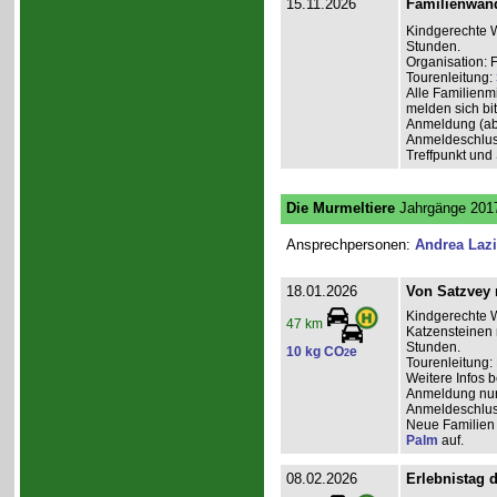
15.11.2026
Familienwan
Kindgerechte W
Stunden.
Organisation: 
Tourenleitung:
Alle Familienm
melden sich bit
Anmeldung (ab
Anmeldeschlus
Treffpunkt und
Die Murmeltiere
Jahrgänge 2017
Ansprechpersonen:
Andrea Laz
18.01.2026
Von Satzvey 
Kindgerechte 
47 km
Katzensteinen 
Stunden.
10 kg CO
e
2
Tourenleitung:
Weitere Infos 
Anmeldung nur 
Anmeldeschlus
Neue Familien 
Palm
auf.
08.02.2026
Erlebnistag 