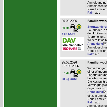
Anmeldung nur 
Anmeldeschlus
Neue Familien 
Palm
auf.
06.09.2026
Familienwand
Sternwanderu
20 km
- 4 Stunden, a
der Jubiläumsv
5 kg CO
e
2
Tourenleitung:
Weitere Infos 
Anmeldung
Anmeldeschlus
Neue Familien 
Palm
auf.
25.09.2026
Familienwoch
- 27.09.2026
Wir verbringen
einer Wanderun
57 km
Lagerfeuer und
bereiten wir i
38 kg CO
e
2
Die Kosten für 
Verpflegungsko
Organisation u
Anmeldung
einzeln anmeld
Neue Familien 
Palm
auf.
Anmeldeschlus