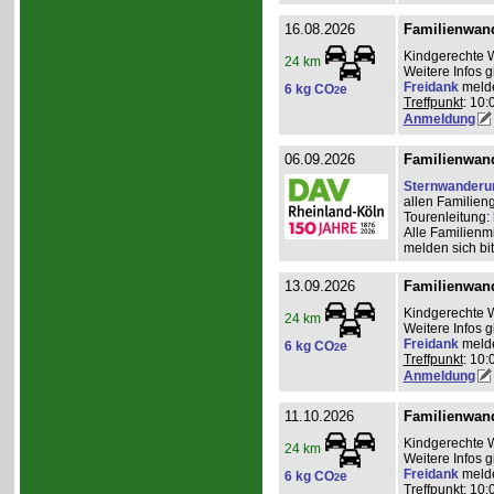
16.08.2026
Familienwan
Kindgerechte 
24 km
Weitere Infos 
Freidank
meld
6 kg CO
e
2
Treffpunkt
: 10:
Anmeldung
06.09.2026
Familienwan
Sternwanderu
allen Familien
Tourenleitung:
Alle Familienm
melden sich bit
13.09.2026
Familienwan
Kindgerechte 
24 km
Weitere Infos 
Freidank
meld
6 kg CO
e
2
Treffpunkt
: 10:
Anmeldung
11.10.2026
Familienwan
Kindgerechte 
24 km
Weitere Infos 
Freidank
meld
6 kg CO
e
2
Treffpunkt
: 10: