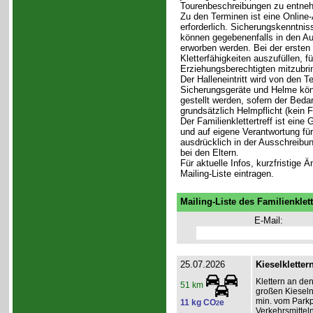
Tourenbeschreibungen zu entne
Zu den Terminen ist eine Online-
erforderlich. Sicherungskenntni
können gegebenenfalls in den Aus
erworben werden. Bei der ersten 
Kletterfähigkeiten auszufüllen, f
Erziehungsberechtigten mitzubri
Der Halleneintritt wird von den T
Sicherungsgeräte und Helme könn
gestellt werden, sofern der Bedar
grundsätzlich Helmpflicht (kein 
Der Familienklettertreff ist eine
und auf eigene Verantwortung für 
ausdrücklich in der Ausschreibun
bei den Eltern.
Für aktuelle Infos, kurzfristige
Mailing-Liste eintragen.
Mailing-Liste des Familienklett
E-Mail:
25.07.2026
Kieselkletter
Klettern an de
51 km
großen Kieseln
min. vom Parkpl
11 kg CO
e
2
Verkehrsmitteln