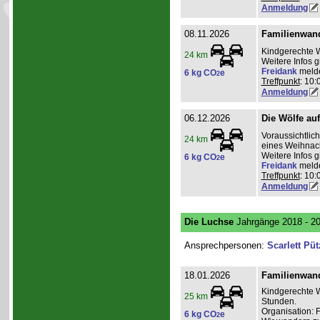
Anmeldung
08.11.2026
Familienwan
Kindgerechte 
24 km
Weitere Infos 
Freidank
meld
6 kg CO
e
2
Treffpunkt
: 10:
Anmeldung
06.12.2026
Die Wölfe au
Voraussichtli
24 km
eines Weihnac
Weitere Infos 
6 kg CO
e
2
Freidank
meld
Treffpunkt
: 10:
Anmeldung
Die Luchse
Jahrgänge 2018 - 2
Ansprechpersonen:
Scarlett Püt
18.01.2026
Familienwan
Kindgerechte W
25 km
Stunden.
Organisation: 
6 kg CO
e
2