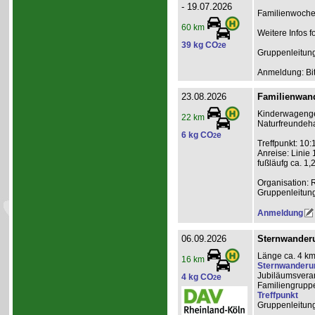
- 19.07.2026
Familienwochen
60 km
Weitere Infos f
39 kg CO
e
2
Gruppenleitun
Anmeldung: Bit
23.08.2026
Familienwand
Kinderwagenge
22 km
Naturfreundeha
6 kg CO
e
2
Treffpunkt: 10:
Anreise: Linie
fußläufg ca. 1,
Organisation: 
Gruppenleitun
Anmeldung
06.09.2026
Sternwanderu
Länge ca. 4 km
16 km
Sternwanderu
Jubiläumsveran
4 kg CO
e
2
Familiengrupp
Treffpunkt
Gruppenleitun