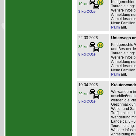
Kindgerechter 
10 km
Tourenleitung:
Weitere Infos 
3 kg CO
e
2
Anmeldung nur 
Anmeldeschluss
Neue Familien 
Palm
auf.
22.03.2026
Unterwegs a
Kindgerechte W
35 km
und Besuch des
Tourenleitung: 
8 kg CO
e
2
Weitere Infos 
Anmeldung nur 
Anmeldeschlus
Neue Familien 
Palm
auf.
19.04.2026
Kräuterwande
Wir wandern im
20 km
anschließend i
werden die Pfl
5 kg CO
e
2
Geschmack und 
Wetter und Sam
Treffpunkt un
Wanderung mitg
Länge ca. 5 - 
Tourenleitung: 
Weitere Infos 
Anmeldung nur 