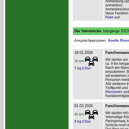
Anmeldung (ab 2
anmelden).
Anmeldeschlus
Neue Familien 
Palm
auf.
Die Steinböcke
Jahrgänge 2013 
Ansprechpersonen:
Anette Ries
18.01.2026
Familienwand
Wir starten am
30 km
ca. 9 km berga
Nach der Wande
7 kg CO
e
2
einzukehren. Bi
mit einkehren 
Personen mel
Alle weiteren
Treffpunkt und 
Riesmeier
un
Familienmitgli
01.03.2026
Familienwand
Wir starten mi
40 km
'ehemalige Klä
Peringsmaar, 
9 kg CO
e
2
Schluss noch e