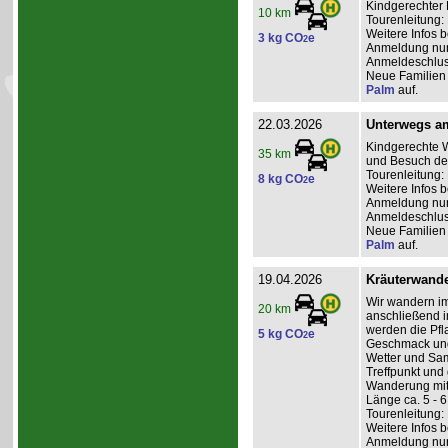
Kindgerechter 
10 km
Tourenleitung:
Weitere Infos 
3 kg CO
e
2
Anmeldung nur 
Anmeldeschluss
Neue Familien 
Palm
auf.
22.03.2026
Unterwegs a
Kindgerechte W
35 km
und Besuch des
Tourenleitung: 
8 kg CO
e
2
Weitere Infos 
Anmeldung nur 
Anmeldeschlus
Neue Familien 
Palm
auf.
19.04.2026
Kräuterwande
Wir wandern im
20 km
anschließend i
werden die Pfl
5 kg CO
e
2
Geschmack und 
Wetter und Sam
Treffpunkt un
Wanderung mitg
Länge ca. 5 - 
Tourenleitung: 
Weitere Infos 
Anmeldung nur 