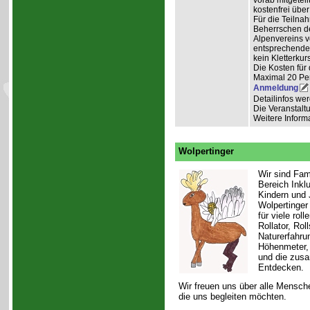
vorab mitgeteil
kostenfrei über
Für die Teilna
Beherrschen d
Alpenvereins vo
entsprechendem
kein Kletterkurs
Die Kosten für d
Maximal 20 Pe
Anmeldung
Detailinfos we
Die Veranstaltu
Weitere Inform
Wolpertinger
Wir sind Fam
Bereich Ink
Kindern und 
Wolpertinger 
für viele rol
Rollator, Ro
Naturerfahru
Höhenmeter, 
und die zusa
Entdecken.
Wir freuen uns über alle Mensche
die uns begleiten möchten.