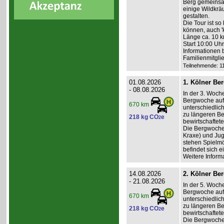
Berg gemeinsa
einige Wildkräu
gestalten.
Die Tour ist so
können, auch '
Länge ca. 10 k
Start 10:00 Uh
Informationen 
Familienmitgli
Teilnehmende: 11 
01.08.2026
1. Kölner Be
- 08.08.2026
In der 3. Woch
Bergwoche auf 
670 km
unterschiedlic
zu längeren Be
218 kg CO
e
2
bewirtschaftet
Die Bergwoche i
Kraxe) und Jug
stehen Spielmö
befindet sich e
Weitere Inform
14.08.2026
2. Kölner Be
- 21.08.2026
In der 5. Woch
Bergwoche auf 
670 km
unterschiedlic
zu längeren Be
218 kg CO
e
2
bewirtschaftet
Die Bergwoche i