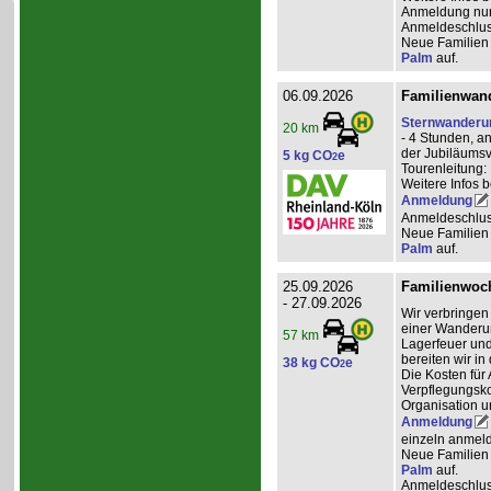
Anmeldung nur 
Anmeldeschlus
Neue Familien 
Palm
auf.
06.09.2026
Familienwand
Sternwanderu
20 km
- 4 Stunden, a
der Jubiläumsv
5 kg CO
e
2
Tourenleitung:
Weitere Infos 
Anmeldung
Anmeldeschlus
Neue Familien 
Palm
auf.
25.09.2026
Familienwoch
- 27.09.2026
Wir verbringen
einer Wanderun
57 km
Lagerfeuer und
bereiten wir i
38 kg CO
e
2
Die Kosten für 
Verpflegungsko
Organisation u
Anmeldung
einzeln anmeld
Neue Familien 
Palm
auf.
Anmeldeschlus