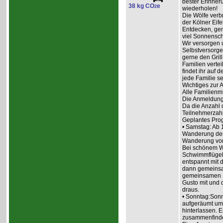
bester Erinneru
38 kg CO
e
2
wiederholen!
Die Wölfe ver
der Kölner Eif
Entdecken, ge
viel Sonnensch
Wir versorgen 
Selbstversorge
gerne den Grill
Familien vertei
findet ihr auf
jede Familie se
Wichtiges zur
Alle Familienm
Die Anmeldung 
Da die Anzahl d
Teilnehmerzahl
Geplantes Pr
• Samstag: Ab 1
Wanderung der
Wanderung von
Bei schönem We
Schwimmflügel
entspannt mit 
dann gemeinsam
gemeinsamen E
Gusto mit und 
draus.
• Sonntag:Sonn
aufgeräumt um 
hinterlassen. 
zusammenfind