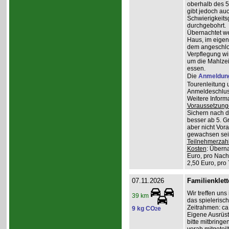
oberhalb des 5
gibt jedoch auc
Schwierigkeitsg
durchgebohrt.
Übernachtet w
Haus, im eigen
dem angeschlos
Verpflegung wi
um die Mahlzei
essen.
Die
Anmeldun
Tourenleitung 
Anmeldeschlus
Weitere Inform
Voraussetzung
Sichern nach 
besser ab 5. G
aber nicht Vor
gewachsen sein
Teilnehmerzah
Kosten
: Übern
Euro, pro Nach
2,50 Euro, pro
07.11.2026
Familienklett
Wir treffen uns
39 km
das spielerisch
Zeitrahmen: ca.
9 kg CO
e
2
Eigene Ausrüst
bitte mitbringe