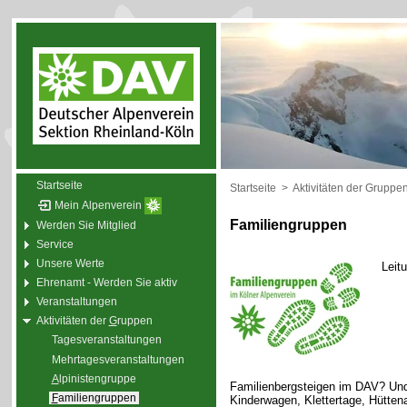
Startseite
Startseite
>
Aktivitäten der Gruppe
Mein Alpenverein
Familiengruppen
Werden Sie Mitglied
Service
Unsere Werte
Leit
Ehrenamt - Werden Sie aktiv
Veranstaltungen
Aktivitäten der
G
ruppen
Tagesveranstaltungen
Mehrtagesveranstaltungen
A
lpinistengruppe
Familienbergsteigen im DAV? Und
F
amiliengruppen
Kinderwagen, Klettertage, Hütte