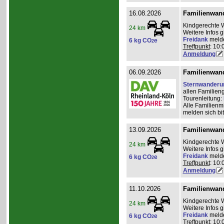
16.08.2026
Familienwan
Kindgerechte 
24 km
Weitere Infos 
Freidank
meld
6 kg CO
e
2
Treffpunkt
: 10:
Anmeldung
06.09.2026
Familienwan
Sternwanderu
allen Familien
Tourenleitung:
Alle Familienm
melden sich bit
13.09.2026
Familienwan
Kindgerechte 
24 km
Weitere Infos 
Freidank
meld
6 kg CO
e
2
Treffpunkt
: 10:
Anmeldung
11.10.2026
Familienwan
Kindgerechte 
24 km
Weitere Infos 
Freidank
meld
6 kg CO
e
2
Treffpunkt
: 10: