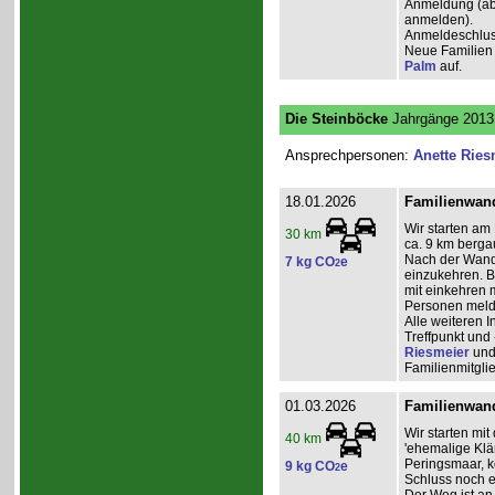
Anmeldung (ab 2
anmelden).
Anmeldeschlus
Neue Familien 
Palm
auf.
Die Steinböcke
Jahrgänge 2013 
Ansprechpersonen:
Anette Ries
18.01.2026
Familienwand
Wir starten am
30 km
ca. 9 km berga
Nach der Wande
7 kg CO
e
2
einzukehren. Bi
mit einkehren 
Personen mel
Alle weiteren
Treffpunkt und 
Riesmeier
un
Familienmitgli
01.03.2026
Familienwand
Wir starten mi
40 km
'ehemalige Klä
Peringsmaar, 
9 kg CO
e
2
Schluss noch e