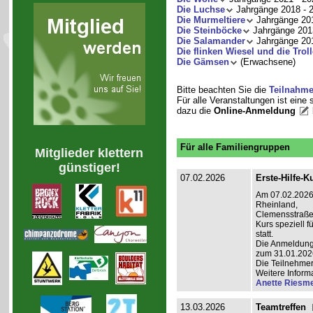
Die Luchse
Jahrgänge 2018 - 
Die Murmeltiere
Jahrgänge 201
Die Steinböcke
Jahrgänge 201
Die Salamander
Jahrgänge 201
Die flinken Wiesel und die Troll
Die Gämsen
(Erwachsene)
Bitte beachten Sie die
Teilnahm
Für alle Veranstaltungen ist eine
dazu die
Online-Anmeldung
Für alle Familiengruppen
Mitglieder klettern
günstiger!
07.02.2026
Erste-Hilfe-K
Am 07.02.2026 
Rheinland,
Clemensstraße 
Kurs speziell 
statt.
Die Anmeldung i
zum 31.01.202
Die Teilnehmer
Weitere Inform
Anette Riesme
13.03.2026
Teamtreffen