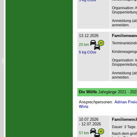
5 kg CO
e
2
Organisation: 
Gruppenleitun
Anmeldung (ab 1
anmelden.
13.12.2026
Familienwand
Terminankündig
20 km
Kinderwagenge
5 kg CO
e
2
Organisation: I
Gruppenleitun
Anmeldung (ab 1
anmelden.
Die Wölfe
Jahrgänge 2021 - 202
Ansprechpersonen:
Adrian Frei
Wirtz
10.07.2026
Familienwoch
- 12.07.2026
Dauer: 3 Tage.
57 km
Nach dem groß