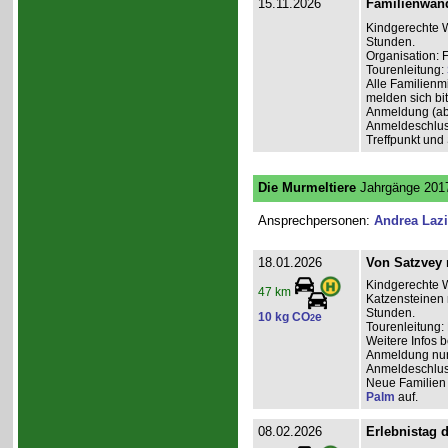
15.11.2026
Familienwan
Kindgerechte W
Stunden.
Organisation: 
Tourenleitung:
Alle Familienm
melden sich bit
Anmeldung (ab
Anmeldeschlus
Treffpunkt und
Die Murmeltiere
Jahrgänge 2017
Ansprechpersonen:
Andrea Laz
18.01.2026
Von Satzvey 
Kindgerechte 
47 km
Katzensteinen 
Stunden.
10 kg CO
e
2
Tourenleitung:
Weitere Infos 
Anmeldung nur 
Anmeldeschlus
Neue Familien 
Palm
auf.
08.02.2026
Erlebnistag 