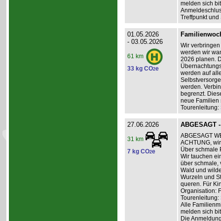
melden sich bit
Anmeldeschlus
Treffpunkt und
01.05.2026
Familienwoch
- 03.05.2026
Wir verbringen 
werden wir wand
61 km
2026 planen. D
Übernachtungsk
33 kg CO
e
2
werden auf all
Selbstversorge
werden. Verbin
begrenzt. Dies
neue Familien 
Tourenleitung:
27.06.2026
ABGESAGT - 
ABGESAGT WE
31 km
ACHTUNG, wir
Über schmale 
7 kg CO
e
2
Wir tauchen ei
über schmale,
Wald und wilde
Wurzeln und St
queren. Für Ki
Organisation: 
Tourenleitung:
Alle Familienm
melden sich bit
Die Anmeldung 