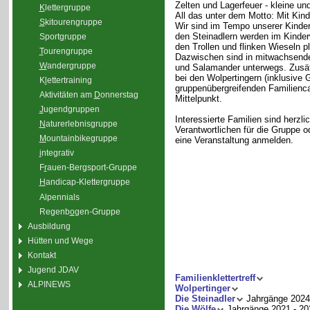
Zelten und Lagerfeuer - kleine un
K
lettergruppe
All das unter dem Motto: Mit Kin
S
kitourengruppe
Wir sind im Tempo unserer Kinder 
den Steinadlern werden im Kinde
Sport
g
ruppe
den Trollen und flinken Wieseln p
T
ourengruppe
Dazwischen sind in mitwachsende
W
andergruppe
und Salamander unterwegs. Zusätzl
bei den Wolpertingern (inklusive G
K
l
ettertraining
gruppenübergreifenden Familienc
Aktivitäten am
D
onnerstag
Mittelpunkt.
J
ugendgruppen
Interessierte Familien sind herz
N
aturerlebnisgruppe
Verantwortlichen für die Gruppe 
M
ountainbikegruppe
eine Veranstaltung anmelden.
i
ntegrativ
F
r
auen-Bergsport-Gruppe
H
andicap-Klettergruppe
Alpennials
Regenb
o
gen-Gruppe
Ausbildung
Hütten und Wege
Kontakt
Jugend JDAV
Familienklettertreff
ALPINEWS
Wolpertinger
Die Steinadler
Jahrgänge 2024
Die Wölfe
Jahrgänge 2021 - 20