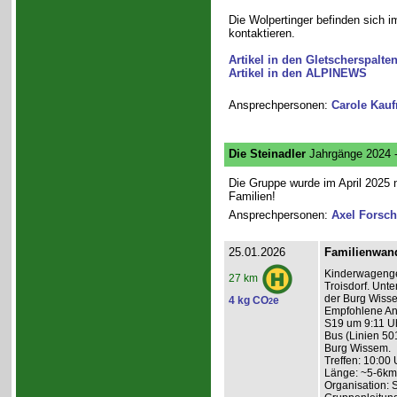
Die Wolpertinger befinden sich i
kontaktieren.
Artikel in den Gletscherspalte
Artikel in den ALPINEWS
Ansprechpersonen:
Carole Kau
Die Steinadler
Jahrgänge 2024 
Die Gruppe wurde im April 2025 n
Familien!
Ansprechpersonen:
Axel Forsch
25.01.2026
Familienwan
Kinderwagenge
27 km
Troisdorf. Unt
der Burg Wisse
4 kg CO
e
2
Empfohlene Anr
S19 um 9:11 Uh
Bus (Linien 50
Burg Wissem.
Treffen: 10:00 
Länge: ~5-6km
Organisation: 