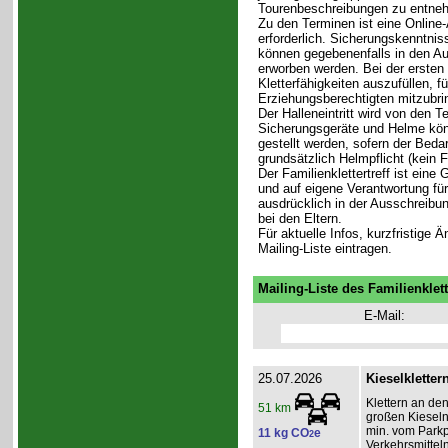
Tourenbeschreibungen zu entne
Zu den Terminen ist eine Online-
erforderlich. Sicherungskenntni
können gegebenenfalls in den Aus
erworben werden. Bei der ersten 
Kletterfähigkeiten auszufüllen, f
Erziehungsberechtigten mitzubri
Der Halleneintritt wird von den T
Sicherungsgeräte und Helme könn
gestellt werden, sofern der Bedar
grundsätzlich Helmpflicht (kein 
Der Familienklettertreff ist eine
und auf eigene Verantwortung für 
ausdrücklich in der Ausschreibun
bei den Eltern.
Für aktuelle Infos, kurzfristige
Mailing-Liste eintragen.
Mailing-Liste des Familienklett
E-Mail:
25.07.2026
Kieselkletter
Klettern an de
51 km
großen Kieseln
min. vom Parkpl
11 kg CO
e
2
Verkehrsmitteln