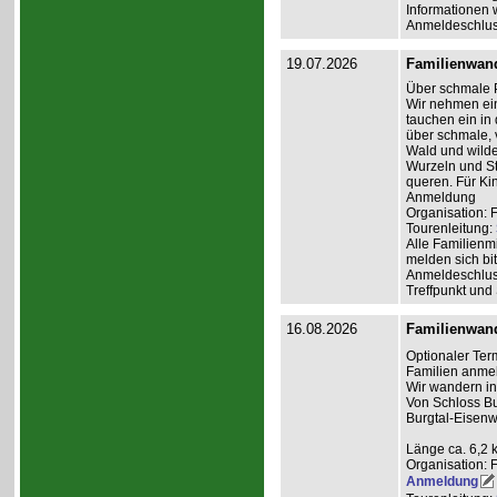
Informationen 
Anmeldeschlus
19.07.2026
Familienwan
Über schmale 
Wir nehmen ein
tauchen ein in
über schmale,
Wald und wilde
Wurzeln und St
queren. Für Ki
Anmeldung
Organisation: 
Tourenleitung:
Alle Familienm
melden sich bit
Anmeldeschlus
Treffpunkt und
16.08.2026
Familienwan
Optionaler Ter
Familien anme
Wir wandern i
Von Schloss Bu
Burgtal-Eisenw
Länge ca. 6,2 
Organisation: 
Anmeldung