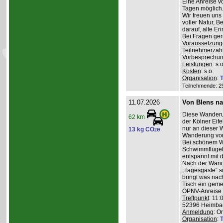
Eine Anreise v
Tagen möglich
Wir freuen uns
voller Natur, 
darauf, alte E
Bei Fragen ge
Voraussetzung
Teilnehmerzah
Vorbesprechu
Leistungen
: s.o
Kosten
: s.o.
Organisation
:
T
Teilnehmende: 29 
11.07.2026
Von Blens n
Diese Wanderu
62 km
der Kölner Eife
nur an dieser 
13 kg CO
e
2
Wanderung von
Bei schönem We
Schwimmflügel
entspannt mit 
Nach der Wand
„Tagesgäste“ s
bringt was nac
Tisch ein geme
ÖPNV-Anreise v
Treffpunkt
: 11:
52396 Heimba
Anmeldung
: O
Organisation
:
T