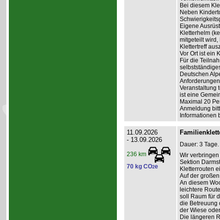
Bei diesem Klet
Neben Kinderto
Schwierigkeits
Eigene Ausrüst
Kletterhelm (k
mitgeteilt wird
Klettertreff aus
Vor Ort ist ein
Für die Teilna
selbstständige
Deutschen Alpe
Anforderungen 
Veranstaltung t
ist eine Gemein
Maximal 20 Pe
Anmeldung bitte
Informationen 
11.09.2026
Familienklet
- 13.09.2026
Dauer: 3 Tage.
236 km
Wir verbringe
Sektion Darmst
70 kg CO
e
2
Kletterrouten 
Auf der großen
An diesem Woc
leichtere Rout
soll Raum für 
die Betreuung d
der Wiese oder
Die längeren 