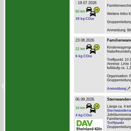
- 19.07.2026
Familienwochen
60 km
Weitere Infos f
39 kg CO
e
2
Gruppenleitun
Anmeldung: Bit
23.08.2026
Familienwand
Kinderwagenge
22 km
Naturfreundeha
6 kg CO
e
2
Treffpunkt: 10:
Anreise: Linie
fußläufg ca. 1,
Organisation: 
Gruppenleitun
Anmeldung
06.09.2026
Sternwanderu
Länge ca. 4 km
16 km
Sternwanderu
Jubiläumsveran
4 kg CO
e
2
Familiengrupp
Treffpunkt
Gruppenleitun