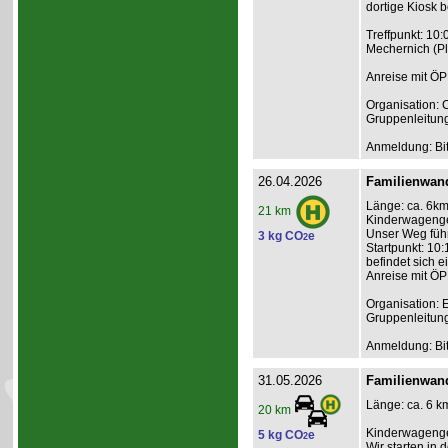
dortige Kiosk b
Treffpunkt: 10
Mechernich (P
Anreise mit ÖP
Organisation: C
Gruppenleitun
Anmeldung: Bit
26.04.2026
Familienwand
Länge: ca. 6km,
21 km
Kinderwagengee
Unser Weg führ
3 kg CO
e
2
Startpunkt: 10:
befindet sich e
Anreise mit ÖP
Organisation: 
Gruppenleitun
Anmeldung: Bit
31.05.2026
Familienwan
Länge: ca. 6 km
20 km
Kinderwagenge
5 kg CO
e
2
Wir starten in