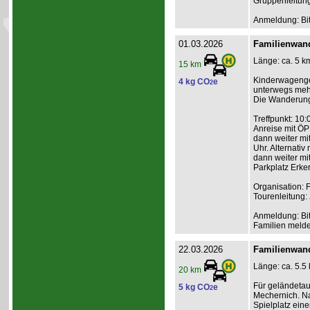
Gruppenleitun
Anmeldung: Bit
01.03.2026
Familienwand
Länge: ca. 5 km
15 km
Kinderwagengee
4 kg CO
e
2
unterwegs meh
Die Wanderung 
Treffpunkt: 10
Anreise mit ÖP
dann weiter mi
Uhr. Alternati
dann weiter mit
Parkplatz Erke
Organisation: 
Tourenleitung:
Anmeldung: Bit
Familien melden
22.03.2026
Familienwan
Länge: ca. 5.5
20 km
Für geländeta
5 kg CO
e
2
Mechernich. Na
Spielplatz ein