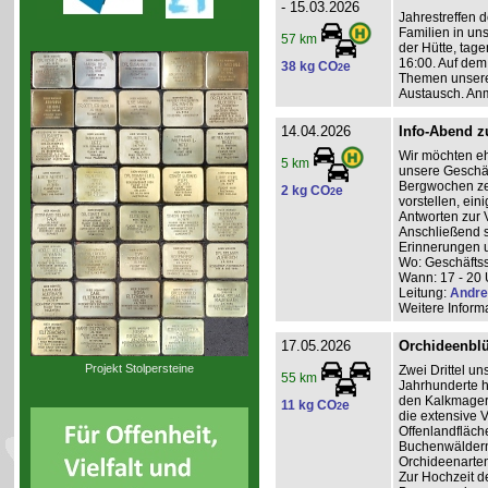
- 15.03.2026
Jahrestreffen d
Familien in uns
57 km
der Hütte, ta
16:00. Auf dem
38 kg CO
e
2
Themen unserer
Austausch. An
14.04.2026
Info-Abend 
Wir möchten eh
5 km
unsere Geschäf
Bergwochen ze
2 kg CO
e
2
vorstellen, ei
Antworten zur 
Anschließend 
Erinnerungen u
Wo: Geschäftss
Wann: 17 - 20 
Leitung:
Andre
Weitere Inform
17.05.2026
Orchideenblüt
Projekt Stolpersteine
Zwei Drittel un
55 km
Jahrhunderte 
den Kalkmager
11 kg CO
e
2
die extensive
Offenlandfläch
Buchenwäldern 
Orchideenarten
Zur Hochzeit d