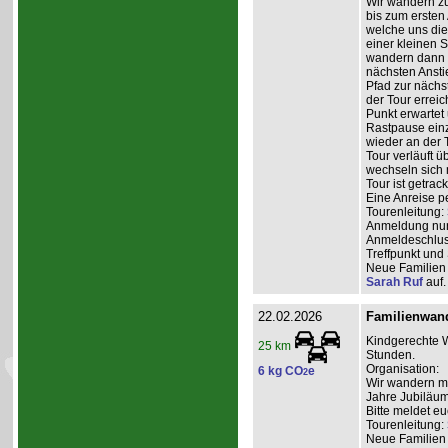
Wir wandern zu
bis zum ersten
welche uns di
einer kleinen 
wandern dann e
nächsten Anstie
Pfad zur nächs
der Tour erreic
Punkt erwartet 
Rastpause einz
wieder an der 
Tour verläuft 
wechseln sich 
Tour ist getrac
Eine Anreise p
Tourenleitung:
Anmeldung nur 
Anmeldeschlus
Treffpunkt und
Neue Familien 
Sarah Ruf
auf.
22.02.2026
Familienwan
Kindgerechte W
25 km
Stunden.
Organisation:
6 kg CO
e
2
Wir wandern mit
Jahre Jubiläum
Bitte meldet eu
Tourenleitung:
Neue Familien 