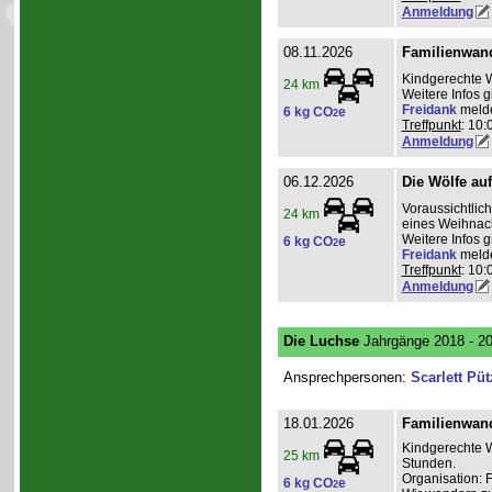
Anmeldung
08.11.2026
Familienwan
Kindgerechte 
24 km
Weitere Infos 
Freidank
meld
6 kg CO
e
2
Treffpunkt
: 10:
Anmeldung
06.12.2026
Die Wölfe au
Voraussichtli
24 km
eines Weihnac
Weitere Infos 
6 kg CO
e
2
Freidank
meld
Treffpunkt
: 10:
Anmeldung
Die Luchse
Jahrgänge 2018 - 2
Ansprechpersonen:
Scarlett Püt
18.01.2026
Familienwan
Kindgerechte W
25 km
Stunden.
Organisation: 
6 kg CO
e
2