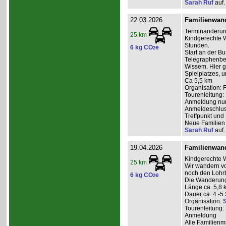
Sarah Ruf
auf.
22.03.2026
Familienwan
Terminänderun
25 km
Kindgerechte W
Stunden.
6 kg CO
e
2
Start an der B
Telegraphenber
Wissem. Hier g
Spielplatzes, 
Ca 5,5 km
Organisation: 
Tourenleitung:
Anmeldung nur 
Anmeldeschlus
Treffpunkt und
Neue Familien 
Sarah Ruf
auf.
19.04.2026
Familienwan
Kindgerechte 
25 km
Wir wandern v
noch den Lohrb
6 kg CO
e
2
Die Wanderung 
Länge ca. 5,8 
Dauer ca. 4 -5
Organisation:
S
Tourenleitung:
Anmeldung
Alle Familienm