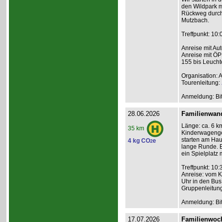
den Wildpark m
Rückweg durch 
Mutzbach.
Treffpunkt: 10
Anreise mit Au
Anreise mit ÖP
155 bis Leucht
Organisation: 
Tourenleitung:
Anmeldung: Bit
28.06.2026
Familienwan
Länge: ca. 6 km
35 km
Kinderwagenge
starten am Hau
4 kg CO
e
2
lange Runde. E
ein Spielplatz 
Treffpunkt: 10
Anreise: vom K
Uhr in den Bus
Gruppenleitun
Anmeldung: Bit
17.07.2026
Familienwoch