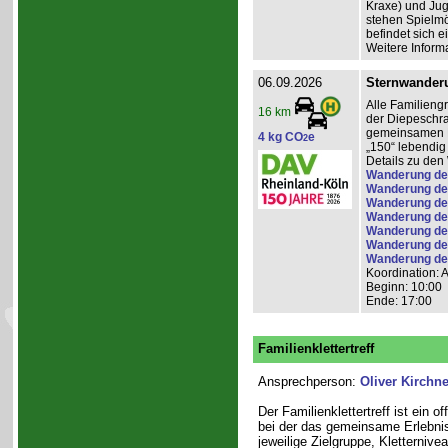
Kraxe) und Jug
stehen Spielmö
befindet sich e
Weitere Inform
06.09.2026
Sternwander
Alle Familieng
16 km
der Diepeschr
gemeinsamen Pi
4 kg CO
e
2
„150“ lebendig
Details zu de
Wanderung der
Wanderung de
Wanderung de
Wanderung de
Wanderung de
Wanderung de
Wanderung der 
Koordination: 
Beginn: 10:00
Ende: 17:00
Familienklettertreff
Ansprechperson:
Oliver Kirchne
Der Familienklettertreff ist ein 
bei der das gemeinsame Erlebnis
jeweilige Zielgruppe, Kletterniv