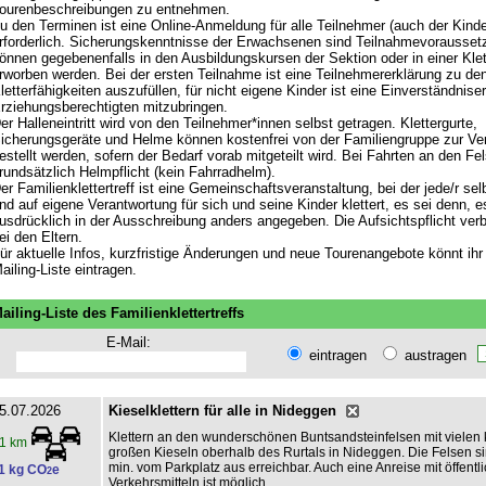
ourenbeschreibungen zu entnehmen.
u den Terminen ist eine Online-Anmeldung für alle Teilnehmer (auch der Kinde
rforderlich. Sicherungskenntnisse der Erwachsenen sind Teilnahmevorausset
önnen gegebenenfalls in den Ausbildungskursen der Sektion oder in einer Klet
rworben werden. Bei der ersten Teilnahme ist eine Teilnehmererklärung zu de
letterfähigkeiten auszufüllen, für nicht eigene Kinder ist eine Einverständnise
rziehungsberechtigten mitzubringen.
er Halleneintritt wird von den Teilnehmer*innen selbst getragen. Klettergurte,
icherungsgeräte und Helme können kostenfrei von der Familiengruppe zur Ve
estellt werden, sofern der Bedarf vorab mitgeteilt wird. Bei Fahrten an den Fe
rundsätzlich Helmpflicht (kein Fahrradhelm).
er Familienklettertreff ist eine Gemeinschaftsveranstaltung, bei der jede/r sel
nd auf eigene Verantwortung für sich und seine Kinder klettert, es sei denn, es
usdrücklich in der Ausschreibung anders angegeben. Die Aufsichtspflicht verbl
ei den Eltern.
ür aktuelle Infos, kurzfristige Änderungen und neue Tourenangebote könnt ihr 
ailing-Liste eintragen.
ailing-Liste des Familienklettertreffs
E-Mail:
eintragen
austragen
5.07.2026
Kieselklettern für alle in Nideggen
Klettern an den wunderschönen Buntsandsteinfelsen mit vielen 
1 km
großen Kieseln oberhalb des Rurtals in Nideggen. Die Felsen si
min. vom Parkplatz aus erreichbar. Auch eine Anreise mit öffentl
1 kg CO
e
2
Verkehrsmitteln ist möglich.