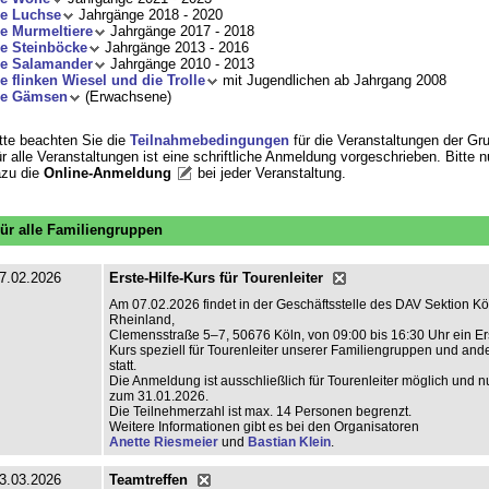
ie Luchse
Jahrgänge 2018 - 2020
e Murmeltiere
Jahrgänge 2017 - 2018
e Steinböcke
Jahrgänge 2013 - 2016
ie Salamander
Jahrgänge 2010 - 2013
e flinken Wiesel und die Trolle
mit Jugendlichen ab Jahrgang 2008
ie Gämsen
(Erwachsene)
tte beachten Sie die
Teilnahmebedingungen
für die Veranstaltungen der Gr
r alle Veranstaltungen ist eine schriftliche Anmeldung vorgeschrieben. Bitte 
zu die
Online-Anmeldung
bei jeder Veranstaltung
.
ür alle Familiengruppen
7.02.2026
Erste-Hilfe-Kurs für Tourenleiter
Am 07.02.2026 findet in der Geschäftsstelle des DAV Sektion Kö
Rheinland,
Clemensstraße 5–7, 50676 Köln, von 09:00 bis 16:30 Uhr ein Ers
Kurs speziell für Tourenleiter unserer Familiengruppen und an
statt.
Die Anmeldung ist ausschließlich für Tourenleiter möglich und nu
zum 31.01.2026.
Die Teilnehmerzahl ist max. 14 Personen begrenzt.
Weitere Informationen gibt es bei den Organisatoren
Anette Riesmeier
und
Bastian Klein
.
3.03.2026
Teamtreffen