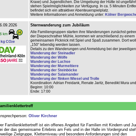
Kraxe) und Jugendlichen. Die Umgebung der Hütte ist ungefährl
stehen Spielmöglichkeiten zur Verfügung. In ca. 5 Minuten Entf
befindet sich ein attraktiver Abenteuerspielplatz.
Weitere Informationen und Anmeldung unter:
Kölner Bergwoch
6.09.2026
Sternwanderung zum Jubiläum
Alle Familiengruppen starten ihre Wanderungen zunächst getren
6 km
der Diepeschrather Mühle, kommen wir anschließend zu einem
gemeinsamen Picknick mit Spiel und Spaß zusammen. Dort woll
 kg CO
e
2
„150“ lebendig werden lassen.
Details zu den Wanderungen und Anmeldung bei der jeweilige
Wanderung der Steinadler
Wanderung der Wölfe
Wanderung der Luchse
Wanderung der Murmeltiere
Wanderung der Steinböcke
Wanderung der Salamander
Wanderung der flinken Wiesel und Trolle
Koordination: Adrian Freidank, Renate Jaritz, Benedikt Mura un
Beginn: 10:00
Ende: 17:00
amilienklettertreff
nsprechperson:
Oliver Kirchner
er Familienklettertreff ist ein offenes Angebot für Familien mit Kindern und J
ei der das gemeinsame Erlebnis am Fels und in der Halle im Vordergrund steh
eweilige Zielgruppe, Kletterniveau und besondere Anforderungen sind den