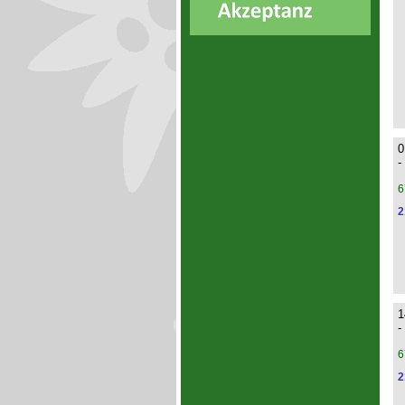
0
-
6
2
1
-
6
2