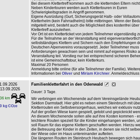
Bei diesem Klettertreff kommen auch die kletternden Eltern nicht
Neben Kindertouren werden auch Klettertouren in Euren
Schwierigkeitsgraden in Angriff genommen.
Eigene Ausrüstung (Gurt, Sicherungsgerät Halb- oder Vollautom
Kletterhelm (kein Fahrradhelm)) bitte mitbringen. Wenn der Beda
mitgeteilt wird, besteht auch die Möglichkeit dies kostenfrei übe
Klettertreff auszuleihen.
Vor Ort ist ein Kletterticket von jedem Teilnehmer eigenständig z
Für die Teilnahme an der Veranstaltung wird eigenverantwortlic
selbstständiges Klettern und Sichern nach den Empfehlungen d
Deutschen Alpenvereins vorausgesetzt. Jeder Teilnehmer muss
Anforderungen gewachsen sein und nimmt auf eigenes Risiko a
Veranstaltung teil. Vorstieg nur bei entsprechend sicheren Behe
ist eine Gemeinschaftstour, kein Kletterkurs.
Maximal 20 Personen
Anmeldung bitte online (für alle Teilnehmer der Familie). Weiter
Informationen bei
Oliver
und
Miriam Kirchner
. Anmeldeschluss
1.09.2026
Familienkletterfahrt in den Odenwald
 13.09.2026
Dauer: 3 Tage.
36 km
Wir verbringen ein Wochenende auf dem Vereinsgelände Heub
Sektion Darmstadt. Hier gibt es neben einem Steinbruch mit übe
0 kg CO
e
2
Kletterrouten ein Selbstversorgerhaus, welches wir exklusiv nu
Auf der großen Wiese kann gespielt, getobt und gepicknickt wer
An diesem Wochenende sollen alle auf ihre Kosten kommen - e
leichtere Routen speziell für die Kinder eingehangen werden, u
soll Raum für das eigene Klettern geschaffen werden. Hierzu w
die Betreuung der Kinder in den Zeiten, in denen sie nicht selber 
der Wiese oder im Haus untereinander aufteilen.
Die längeren Routen im Steinbruch Heubach bewegen sich hau