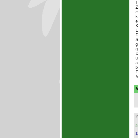
T
Z
e
k
e
K
E
D
S
g
g
D
u
a
b
F
M
M
2
5
1