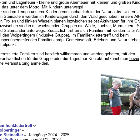
lten und Lagerfeuer - kleine und große Abenteuer mit kleinen und großen Kind
l das unter dem Motto: Mit Kindern unterwegs!
r sind im Tempo unserer Kinder gemeinschaftlich in der Natur aktiv. Unsere 
n Steinadlern werden im Kinderwagen durch den Wald geschoben, unsere Ält
n Trollen und flinken Wieseln planen inzwischen selbst Aktivitäten für ihre Gr
zwischen sind in mitwachsenden Gruppen die Wölfe, Luchse, Murmeltiere, S
d Salamander unterwegs. Zusätzlich treffen sich Familien mit Kindern aller Al
i den Wolpertingern (inklusive Gruppe), im Familienklettertreff und beim
uppenübergreifenden Familiencamp. Gemeinschaft, Erlebnis und Natur stehen
ttelpunkt.
teressierte Familien sind herzlich willkommen und werden gebeten, mit den
rantwortlichen für die Gruppe oder die Tagestour Kontakt aufzunehmen
bevor
ne Veranstaltung anmelden.
milienklettertreff
lpertinger
e Steinadler
Jahrgänge 2024 - 2025
e Wölfe
Jahrgänge 2021 - 2023