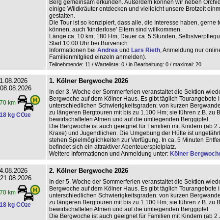
Berg gemeinsam erkunden. Außerdem können wir neben Orchi
einige Wildkräuter entdecken und vielleicht unsere Brotzeit ein
gestalten.
Die Tour ist so konzipiert, dass alle, die Interesse haben, gerne
können, auch 'kinderlose' Eltern sind willkommen.
Länge ca. 10 km, 180 Hm, Dauer ca. 5 Stunden, Selbstverpfleg
Start 10:00 Uhr bei Bürvenich
Informationen bei
Andrea
und
Lars Rieth
, Anmeldung nur online
Familienmitglied einzeln anmelden).
Teilnehmende: 11 / Warteliste: 0 / in Bearbeitung: 0
/ maximal: 20
1.08.2026
1. Kölner Bergwoche 2026
 08.08.2026
In der 3. Woche der Sommerferien veranstaltet die Sektion wiede
Bergwoche auf dem Kölner Haus. Es gibt täglich Tourangebote i
70 km
unterschiedlichen Schwierigkeitsgraden: von kurzen Bergwand
zu längeren Bergtouren mit bis zu 1.100 Hm; sie führen z.B. zu 
18 kg CO
e
2
bewirtschafteten Almen und auf die umliegenden Berggipfel.
Die Bergwoche ist auch geeignet für Familien mit Kindern (ab 2 
Kraxe) und Jugendlichen. Die Umgebung der Hütte ist ungefährl
stehen Spielmöglichkeiten zur Verfügung. In ca. 5 Minuten Entf
befindet sich ein attraktiver Abenteuerspielplatz.
Weitere Informationen und Anmeldung unter:
Kölner Bergwoch
4.08.2026
2. Kölner Bergwoche 2026
 21.08.2026
In der 5. Woche der Sommerferien veranstaltet die Sektion wiede
Bergwoche auf dem Kölner Haus. Es gibt täglich Tourangebote i
70 km
unterschiedlichen Schwierigkeitsgraden: von kurzen Bergwand
zu längeren Bergtouren mit bis zu 1.100 Hm; sie führen z.B. zu 
18 kg CO
e
2
bewirtschafteten Almen und auf die umliegenden Berggipfel.
Die Bergwoche ist auch geeignet für Familien mit Kindern (ab 2 