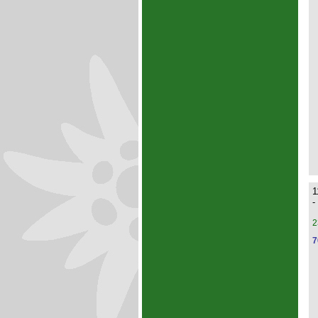
1
-
2
7