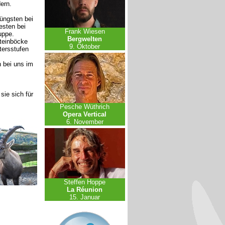
ern.
Jüngsten bei
esten bei
Frank Wiesen
uppe.
Bergwelten
teinböcke
9. Oktober
tersstufen
 bei uns im
sie sich für
Pesche Wüthrich
Opera Vertical
6. November
Steffen Hoppe
La Réunion
15. Januar