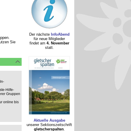
Der nächste
InfoAbend
uppen.
für neue Mitglieder
nutzen Sie
findet am
4. November
statt.
ln-
te-Hilfe-
derer Gruppen
r online bis
Aktuelle Ausgabe
unserer Sektionszeitschrift
gletscherspalten
.