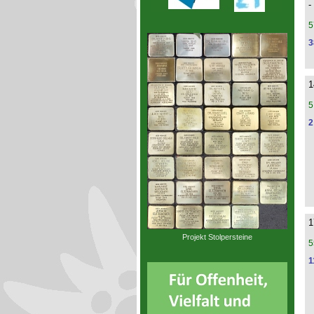
-
5
3
1
5
2
1
Projekt Stolpersteine
5
1