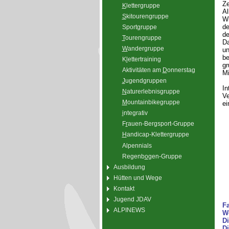
Ze
K
lettergruppe
Al
S
kitourengruppe
Wi
de
Sport
g
ruppe
de
T
ourengruppe
Da
W
andergruppe
un
be
K
l
ettertraining
gr
Aktivitäten am
D
onnerstag
Mi
J
ugendgruppen
In
N
aturerlebnisgruppe
Ve
M
ountainbikegruppe
ei
i
ntegrativ
F
r
auen-Bergsport-Gruppe
H
andicap-Klettergruppe
Alpennials
Regenb
o
gen-Gruppe
Ausbildung
Hütten und Wege
Kontakt
Jugend JDAV
Fa
ALPINEWS
Wo
Di
Di