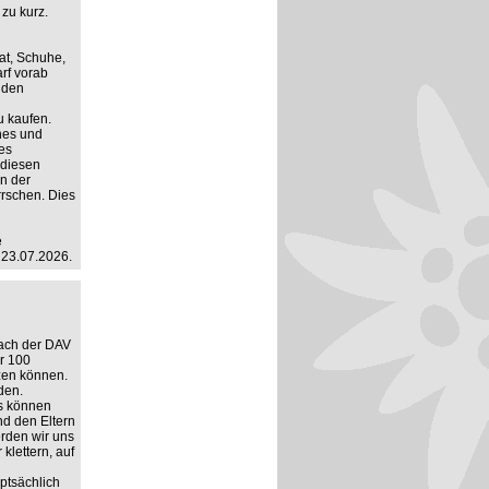
 zu kurz.
at, Schuhe,
rf vorab
r den
u kaufen.
hes und
es
 diesen
n der
rrschen. Dies
e
 23.07.2026.
ach der DAV
r 100
tzen können.
den.
s können
nd den Eltern
erden wir uns
klettern, auf
ptsächlich