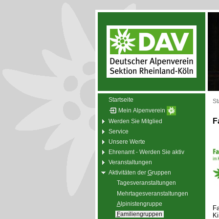
Startseite
St
Mein Alpenverein
F
Werden Sie Mitglied
Service
Unsere Werte
Ehrenamt - Werden Sie aktiv
Veranstaltungen
Aktivitäten der
G
ruppen
Tagesveranstaltungen
Mehrtagesveranstaltungen
A
lpinistengruppe
Fa
F
amiliengruppen
Ki