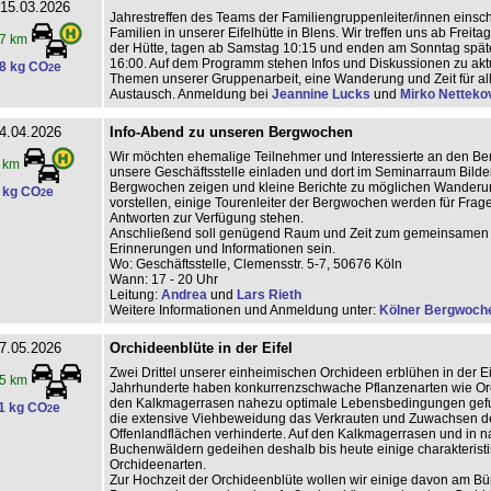
 15.03.2026
Jahrestreffen des Teams der Familiengruppenleiter/innen einschl
Familien in unserer Eifelhütte in Blens. Wir treffen uns ab Freita
7 km
der Hütte, tagen ab Samstag 10:15 und enden am Sonntag spä
16:00. Auf dem Programm stehen Infos und Diskussionen zu akt
8 kg CO
e
2
Themen unserer Gruppenarbeit, eine Wanderung und Zeit für a
Austausch. Anmeldung bei
Jeannine Lucks
und
Mirko Netteko
4.04.2026
Info-Abend zu unseren Bergwochen
Wir möchten ehemalige Teilnehmer und Interessierte an den B
 km
unsere Geschäftsstelle einladen und dort im Seminarraum Bilder
Bergwochen zeigen und kleine Berichte zu möglichen Wander
 kg CO
e
2
vorstellen, einige Tourenleiter der Bergwochen werden für Frag
Antworten zur Verfügung stehen.
Anschließend soll genügend Raum und Zeit zum gemeinsamen 
Erinnerungen und Informationen sein.
Wo: Geschäftsstelle, Clemensstr. 5-7, 50676 Köln
Wann: 17 - 20 Uhr
Leitung:
Andrea
und
Lars Rieth
Weitere Informationen und Anmeldung unter:
Kölner Bergwoch
7.05.2026
Orchideenblüte in der Eifel
Zwei Drittel unserer einheimischen Orchideen erblühen in der Ei
5 km
Jahrhunderte haben konkurrenzschwache Pflanzenarten wie Or
den Kalkmagerrasen nahezu optimale Lebensbedingungen gef
1 kg CO
e
2
die extensive Viehbeweidung das Verkrauten und Zuwachsen d
Offenlandflächen verhinderte. Auf den Kalkmagerrasen und in 
Buchenwäldern gedeihen deshalb bis heute einige charakterist
Orchideenarten.
Zur Hochzeit der Orchideenblüte wollen wir einige davon am Bü