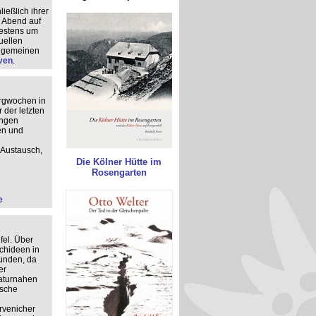
ießlich ihrer
g Abend auf
testens um
uellen
llgemeinen
ven
.
ergwochen in
 der letzten
ungen
en und
Austausch,
Die Kölner Hütte im
Rosengarten
e
fel. Über
chideen in
unden, da
er
naturnahen
ische
rvenicher