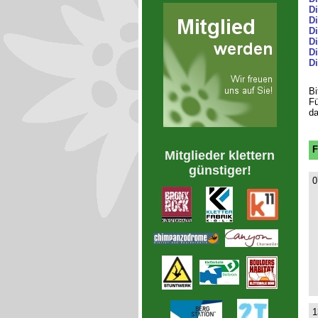
D
Di
Di
D
Di
D
Bi
Fü
da
F
Mitglieder klettern
günstiger!
0
1