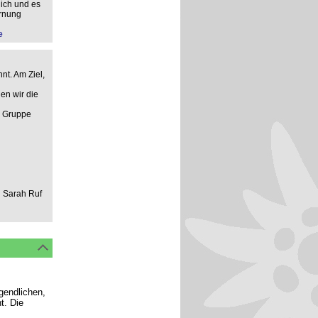
ich und es
ernung
e
nt. Am Ziel,
en wir die
n Gruppe
d Sarah Ruf
ugendlichen,
t. Die