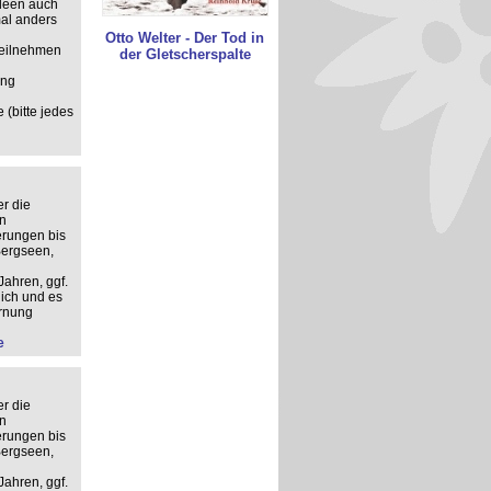
deen auch
mal anders
Otto Welter - Der Tod in
 teilnehmen
der Gletscherspalte
ung
 (bitte jedes
r die
n
erungen bis
Bergseen,
Jahren, ggf.
ich und es
ernung
e
r die
n
erungen bis
Bergseen,
Jahren, ggf.