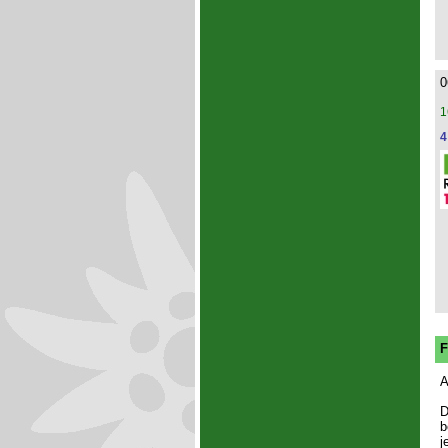
0
1
4
F
A
D
b
j