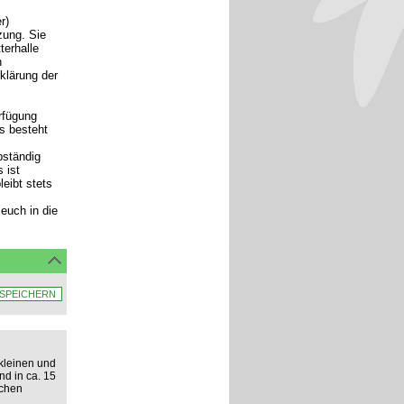
r)
zung. Sie
terhalle
n
rklärung der
rfügung
ls besteht
bständig
 ist
eibt stets
euch in die
kleinen und
nd in ca. 15
ichen