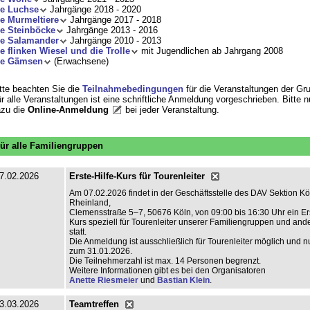
ie Luchse
Jahrgänge 2018 - 2020
e Murmeltiere
Jahrgänge 2017 - 2018
e Steinböcke
Jahrgänge 2013 - 2016
ie Salamander
Jahrgänge 2010 - 2013
e flinken Wiesel und die Trolle
mit Jugendlichen ab Jahrgang 2008
ie Gämsen
(Erwachsene)
tte beachten Sie die
Teilnahmebedingungen
für die Veranstaltungen der Gr
r alle Veranstaltungen ist eine schriftliche Anmeldung vorgeschrieben. Bitte 
zu die
Online-Anmeldung
bei jeder Veranstaltung
.
ür alle Familiengruppen
7.02.2026
Erste-Hilfe-Kurs für Tourenleiter
Am 07.02.2026 findet in der Geschäftsstelle des DAV Sektion Kö
Rheinland,
Clemensstraße 5–7, 50676 Köln, von 09:00 bis 16:30 Uhr ein Ers
Kurs speziell für Tourenleiter unserer Familiengruppen und an
statt.
Die Anmeldung ist ausschließlich für Tourenleiter möglich und nu
zum 31.01.2026.
Die Teilnehmerzahl ist max. 14 Personen begrenzt.
Weitere Informationen gibt es bei den Organisatoren
Anette Riesmeier
und
Bastian Klein
.
3.03.2026
Teamtreffen