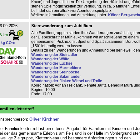
Kraxe) und Jugendlichen. Die Umgebung der Hütte ist ungefährl
stehen Spielmöglichkeiten zur Verfügung. In ca. 5 Minuten Entf
befindet sich ein attraktiver Abenteuerspielplatz.
Weitere Informationen und Anmeldung unter:
Kölner Bergwoch
6.09.2026
Sternwanderung zum Jubiläum
Alle Familiengruppen starten ihre Wanderungen zunächst getren
6 km
der Diepeschrather Mühle, kommen wir anschließend zu einem
gemeinsamen Picknick mit Spiel und Spaß zusammen. Dort woll
 kg CO
e
2
„150“ lebendig werden lassen.
Details zu den Wanderungen und Anmeldung bei der jeweilige
Wanderung der Steinadler
Wanderung der Wölfe
Wanderung der Luchse
Wanderung der Murmeltiere
Wanderung der Steinböcke
Wanderung der Salamander
Wanderung der flinken Wiesel und Trolle
Koordination: Adrian Freidank, Renate Jaritz, Benedikt Mura un
Beginn: 10:00
Ende: 17:00
amilienklettertreff
nsprechperson:
Oliver Kirchner
er Familienklettertreff ist ein offenes Angebot für Familien mit Kindern und J
ei der das gemeinsame Erlebnis am Fels und in der Halle im Vordergrund steh
eweilige Zielgruppe, Kletterniveau und besondere Anforderungen sind den