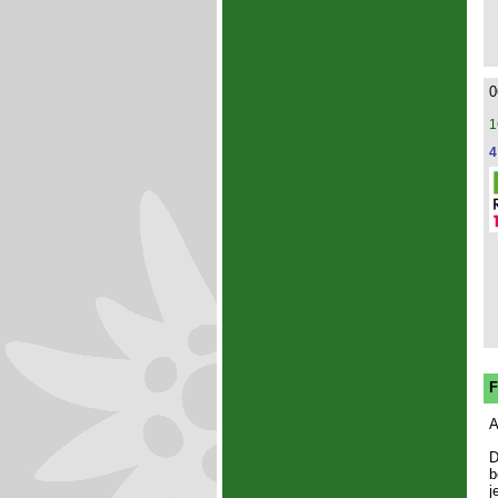
0
1
4
F
A
D
b
j