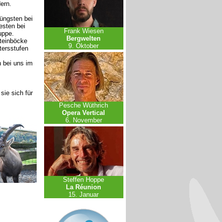
ern.
Jüngsten bei
esten bei
Frank Wiesen
uppe.
Bergwelten
teinböcke
9. Oktober
tersstufen
 bei uns im
sie sich für
Pesche Wüthrich
Opera Vertical
6. November
Steffen Hoppe
La Réunion
15. Januar