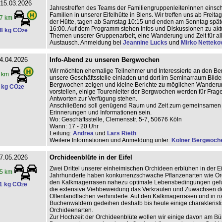
 15.03.2026
Jahrestreffen des Teams der Familiengruppenleiter/innen einschl
Familien in unserer Eifelhütte in Blens. Wir treffen uns ab Freita
7 km
der Hütte, tagen ab Samstag 10:15 und enden am Sonntag spä
16:00. Auf dem Programm stehen Infos und Diskussionen zu akt
8 kg CO
e
2
Themen unserer Gruppenarbeit, eine Wanderung und Zeit für a
Austausch. Anmeldung bei
Jeannine Lucks
und
Mirko Netteko
4.04.2026
Info-Abend zu unseren Bergwochen
Wir möchten ehemalige Teilnehmer und Interessierte an den B
 km
unsere Geschäftsstelle einladen und dort im Seminarraum Bilder
Bergwochen zeigen und kleine Berichte zu möglichen Wander
 kg CO
e
2
vorstellen, einige Tourenleiter der Bergwochen werden für Frag
Antworten zur Verfügung stehen.
Anschließend soll genügend Raum und Zeit zum gemeinsamen 
Erinnerungen und Informationen sein.
Wo: Geschäftsstelle, Clemensstr. 5-7, 50676 Köln
Wann: 17 - 20 Uhr
Leitung:
Andrea
und
Lars Rieth
Weitere Informationen und Anmeldung unter:
Kölner Bergwoch
7.05.2026
Orchideenblüte in der Eifel
Zwei Drittel unserer einheimischen Orchideen erblühen in der Ei
5 km
Jahrhunderte haben konkurrenzschwache Pflanzenarten wie Or
den Kalkmagerrasen nahezu optimale Lebensbedingungen gef
1 kg CO
e
2
die extensive Viehbeweidung das Verkrauten und Zuwachsen d
Offenlandflächen verhinderte. Auf den Kalkmagerrasen und in 
Buchenwäldern gedeihen deshalb bis heute einige charakterist
Orchideenarten.
Zur Hochzeit der Orchideenblüte wollen wir einige davon am Bü