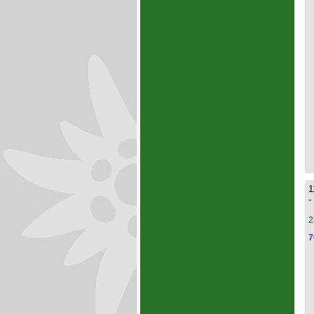
1
-
2
7