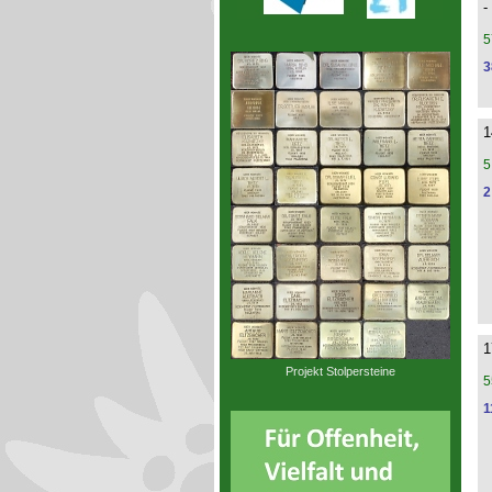
-
5
3
1
5
2
1
Projekt Stolpersteine
5
1