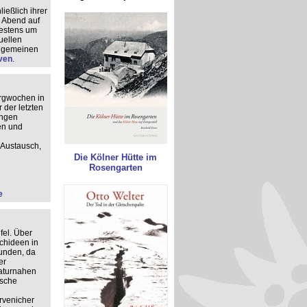
ießlich ihrer
g Abend auf
testens um
uellen
llgemeinen
ven
.
ergwochen in
 der letzten
ungen
en und
Austausch,
Die Kölner Hütte im
Rosengarten
e
fel. Über
chideen in
unden, da
er
naturnahen
ische
rvenicher