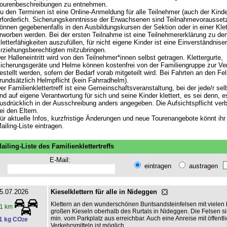
ourenbeschreibungen zu entnehmen.
u den Terminen ist eine Online-Anmeldung für alle Teilnehmer (auch der Kinde
rforderlich. Sicherungskenntnisse der Erwachsenen sind Teilnahmevorausset
önnen gegebenenfalls in den Ausbildungskursen der Sektion oder in einer Klet
rworben werden. Bei der ersten Teilnahme ist eine Teilnehmererklärung zu de
letterfähigkeiten auszufüllen, für nicht eigene Kinder ist eine Einverständnise
rziehungsberechtigten mitzubringen.
er Halleneintritt wird von den Teilnehmer*innen selbst getragen. Klettergurte,
icherungsgeräte und Helme können kostenfrei von der Familiengruppe zur Ve
estellt werden, sofern der Bedarf vorab mitgeteilt wird. Bei Fahrten an den Fe
rundsätzlich Helmpflicht (kein Fahrradhelm).
er Familienklettertreff ist eine Gemeinschaftsveranstaltung, bei der jede/r sel
nd auf eigene Verantwortung für sich und seine Kinder klettert, es sei denn, es
usdrücklich in der Ausschreibung anders angegeben. Die Aufsichtspflicht verbl
ei den Eltern.
ür aktuelle Infos, kurzfristige Änderungen und neue Tourenangebote könnt ihr 
ailing-Liste eintragen.
ailing-Liste des Familienklettertreffs
E-Mail:
eintragen
austragen
5.07.2026
Kieselklettern für alle in Nideggen
Klettern an den wunderschönen Buntsandsteinfelsen mit vielen 
1 km
großen Kieseln oberhalb des Rurtals in Nideggen. Die Felsen si
min. vom Parkplatz aus erreichbar. Auch eine Anreise mit öffentl
1 kg CO
e
2
Verkehrsmitteln ist möglich.