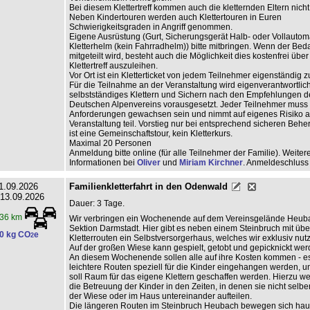
Bei diesem Klettertreff kommen auch die kletternden Eltern nicht
Neben Kindertouren werden auch Klettertouren in Euren
Schwierigkeitsgraden in Angriff genommen.
Eigene Ausrüstung (Gurt, Sicherungsgerät Halb- oder Vollautom
Kletterhelm (kein Fahrradhelm)) bitte mitbringen. Wenn der Beda
mitgeteilt wird, besteht auch die Möglichkeit dies kostenfrei übe
Klettertreff auszuleihen.
Vor Ort ist ein Kletterticket von jedem Teilnehmer eigenständig z
Für die Teilnahme an der Veranstaltung wird eigenverantwortlic
selbstständiges Klettern und Sichern nach den Empfehlungen d
Deutschen Alpenvereins vorausgesetzt. Jeder Teilnehmer muss
Anforderungen gewachsen sein und nimmt auf eigenes Risiko a
Veranstaltung teil. Vorstieg nur bei entsprechend sicheren Behe
ist eine Gemeinschaftstour, kein Kletterkurs.
Maximal 20 Personen
Anmeldung bitte online (für alle Teilnehmer der Familie). Weiter
Informationen bei
Oliver
und
Miriam Kirchner
. Anmeldeschluss
1.09.2026
Familienkletterfahrt in den Odenwald
 13.09.2026
Dauer: 3 Tage.
36 km
Wir verbringen ein Wochenende auf dem Vereinsgelände Heub
Sektion Darmstadt. Hier gibt es neben einem Steinbruch mit übe
0 kg CO
e
2
Kletterrouten ein Selbstversorgerhaus, welches wir exklusiv nu
Auf der großen Wiese kann gespielt, getobt und gepicknickt wer
An diesem Wochenende sollen alle auf ihre Kosten kommen - e
leichtere Routen speziell für die Kinder eingehangen werden, u
soll Raum für das eigene Klettern geschaffen werden. Hierzu w
die Betreuung der Kinder in den Zeiten, in denen sie nicht selber 
der Wiese oder im Haus untereinander aufteilen.
Die längeren Routen im Steinbruch Heubach bewegen sich hau