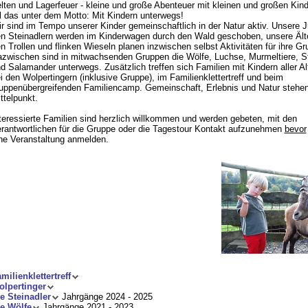
lten und Lagerfeuer - kleine und große Abenteuer mit kleinen und großen Kind
l das unter dem Motto: Mit Kindern unterwegs!
r sind im Tempo unserer Kinder gemeinschaftlich in der Natur aktiv. Unsere 
n Steinadlern werden im Kinderwagen durch den Wald geschoben, unsere Ält
n Trollen und flinken Wieseln planen inzwischen selbst Aktivitäten für ihre Gr
zwischen sind in mitwachsenden Gruppen die Wölfe, Luchse, Murmeltiere, S
d Salamander unterwegs. Zusätzlich treffen sich Familien mit Kindern aller Al
i den Wolpertingern (inklusive Gruppe), im Familienklettertreff und beim
uppenübergreifenden Familiencamp. Gemeinschaft, Erlebnis und Natur stehen
ttelpunkt.
teressierte Familien sind herzlich willkommen und werden gebeten, mit den
rantwortlichen für die Gruppe oder die Tagestour Kontakt aufzunehmen
bevor
ne Veranstaltung anmelden.
milienklettertreff
lpertinger
e Steinadler
Jahrgänge 2024 - 2025
e Wölfe
Jahrgänge 2021 - 2023