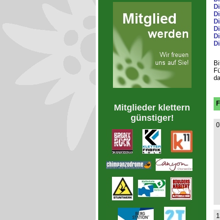
D
Di
Di
D
Di
D
Bi
Fü
da
F
Mitglieder klettern
günstiger!
0
1