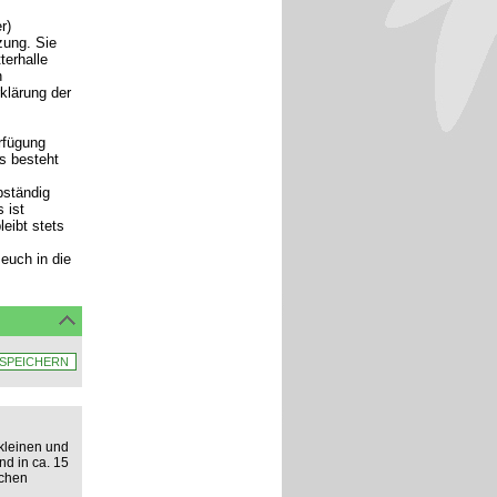
r)
zung. Sie
terhalle
n
rklärung der
rfügung
ls besteht
bständig
 ist
eibt stets
euch in die
kleinen und
nd in ca. 15
ichen