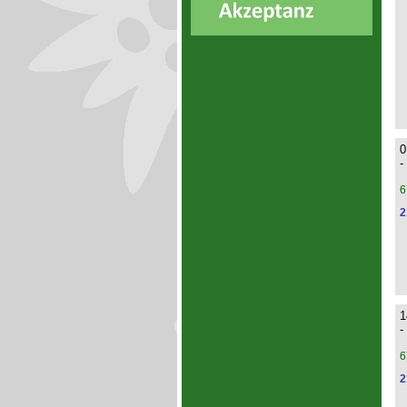
0
-
6
2
1
-
6
2