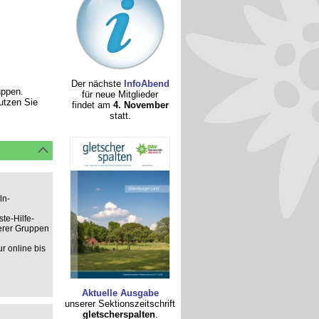
Der nächste
InfoAbend
uppen.
für neue Mitglieder
nutzen Sie
findet am
4. November
statt.
ln-
te-Hilfe-
derer Gruppen
r online bis
Aktuelle Ausgabe
unserer Sektionszeitschrift
gletscherspalten
.