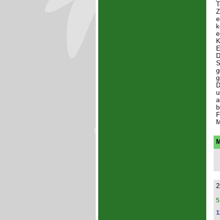
T
Z
e
k
e
K
E
D
S
g
g
D
u
a
b
F
M
M
2
5
1