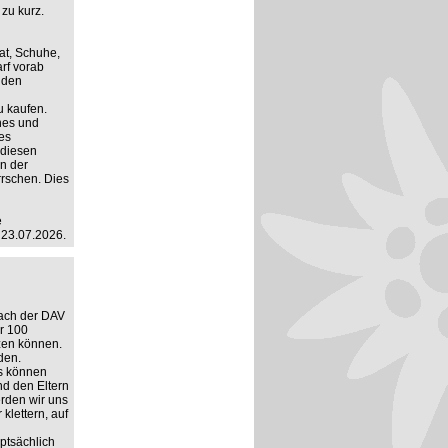
 zu kurz.
at, Schuhe,
rf vorab
r den
u kaufen.
hes und
es
 diesen
n der
rrschen. Dies
e
 23.07.2026.
ach der DAV
r 100
tzen können.
den.
s können
nd den Eltern
erden wir uns
klettern, auf
ptsächlich