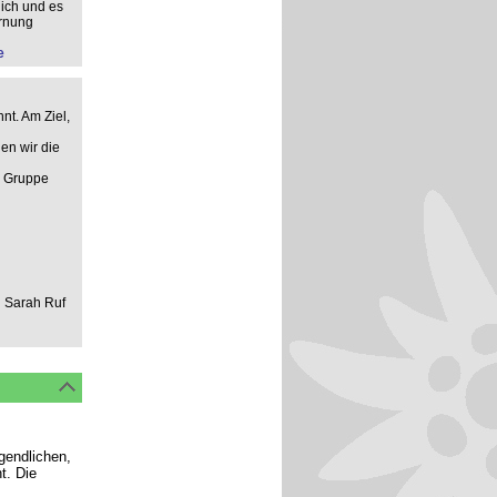
ich und es
ernung
e
nt. Am Ziel,
en wir die
n Gruppe
d Sarah Ruf
ugendlichen,
t. Die