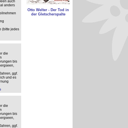
deen auch
mal anders
Otto Welter - Der Tod in
 teilnehmen
der Gletscherspalte
ung
 (bitte jedes
r die
n
erungen bis
Bergseen,
Jahren, ggf.
ich und es
ernung
e
r die
n
erungen bis
Bergseen,
Jahren, ggf.