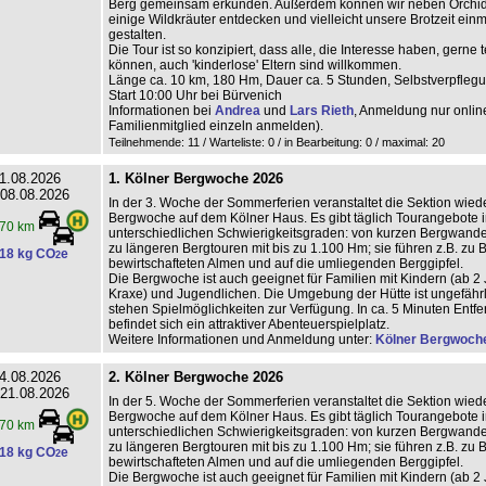
Berg gemeinsam erkunden. Außerdem können wir neben Orchi
einige Wildkräuter entdecken und vielleicht unsere Brotzeit ein
gestalten.
Die Tour ist so konzipiert, dass alle, die Interesse haben, gerne
können, auch 'kinderlose' Eltern sind willkommen.
Länge ca. 10 km, 180 Hm, Dauer ca. 5 Stunden, Selbstverpfleg
Start 10:00 Uhr bei Bürvenich
Informationen bei
Andrea
und
Lars Rieth
, Anmeldung nur online
Familienmitglied einzeln anmelden).
Teilnehmende: 11 / Warteliste: 0 / in Bearbeitung: 0
/ maximal: 20
1.08.2026
1. Kölner Bergwoche 2026
 08.08.2026
In der 3. Woche der Sommerferien veranstaltet die Sektion wiede
Bergwoche auf dem Kölner Haus. Es gibt täglich Tourangebote i
70 km
unterschiedlichen Schwierigkeitsgraden: von kurzen Bergwand
zu längeren Bergtouren mit bis zu 1.100 Hm; sie führen z.B. zu 
18 kg CO
e
2
bewirtschafteten Almen und auf die umliegenden Berggipfel.
Die Bergwoche ist auch geeignet für Familien mit Kindern (ab 2 
Kraxe) und Jugendlichen. Die Umgebung der Hütte ist ungefährl
stehen Spielmöglichkeiten zur Verfügung. In ca. 5 Minuten Entf
befindet sich ein attraktiver Abenteuerspielplatz.
Weitere Informationen und Anmeldung unter:
Kölner Bergwoch
4.08.2026
2. Kölner Bergwoche 2026
 21.08.2026
In der 5. Woche der Sommerferien veranstaltet die Sektion wiede
Bergwoche auf dem Kölner Haus. Es gibt täglich Tourangebote i
70 km
unterschiedlichen Schwierigkeitsgraden: von kurzen Bergwand
zu längeren Bergtouren mit bis zu 1.100 Hm; sie führen z.B. zu 
18 kg CO
e
2
bewirtschafteten Almen und auf die umliegenden Berggipfel.
Die Bergwoche ist auch geeignet für Familien mit Kindern (ab 2 