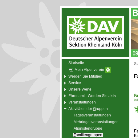
Startseite
St
Mein Alpenverein
F
Werden Sie Mitglied
Service
Unsere Werte
Ehrenamt - Werden Sie aktiv
Veranstaltungen
Aktivitäten der
G
ruppen
Tagesveranstaltungen
Mehrtagesveranstaltungen
A
lpinistengruppe
Fa
F
amiliengruppen
Ki