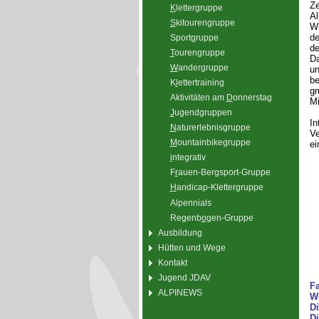
Ze
K
lettergruppe
Al
S
kitourengruppe
Wi
de
Sport
g
ruppe
de
T
ourengruppe
Da
W
andergruppe
un
be
K
l
ettertraining
gr
Aktivitäten am
D
onnerstag
Mi
J
ugendgruppen
In
N
aturerlebnisgruppe
Ve
M
ountainbikegruppe
ei
i
ntegrativ
F
r
auen-Bergsport-Gruppe
H
andicap-Klettergruppe
Alpennials
Regenb
o
gen-Gruppe
Ausbildung
Hütten und Wege
Kontakt
Jugend JDAV
Fa
ALPINEWS
Wo
Di
Di