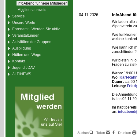
Info
A
bend für neue Mitglieder
Mi
t
gliedsausweis
04.11.2026
InfoAbend fü
Service
Wir laden alle 
Unsere Werte
Alpenverein zu
Ehrenamt - Werden Sie aktiv
Wie funktionier
Veranstaltungen
welche konkret
Aktivitäten der Gruppen
Wie kann ich m
Ausbildung
zurechtfinden?
Hütten und Wege
Wir bieten in 
Kontakt
Fragen zu stel
Jugend JDAV
Wann:
19:00 U
ALPINEWS
Wo:
Karl-Rah
Dauer:
ca. 90 
Leitung:
Fried
Die Anmeldung 
ist bis 02.11.2
Ihr habt bereit
an:
infoabend
Suchen
Teilen
Drucken