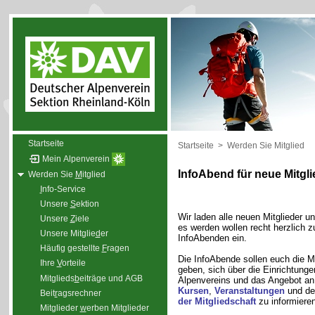
Startseite
Startseite
>
Werden Sie Mitglied
Mein Alpenverein
InfoAbend für neue Mitgli
Werden Sie
M
itglied
I
nfo-Service
Unsere
S
ektion
Wir laden alle neuen Mitglieder u
Unsere
Z
iele
es werden wollen recht herzlich 
Unsere Mitglie
d
er
InfoAbenden ein.
Häufig gestellte
F
ragen
Die InfoAbende sollen euch die M
Ihre
V
orteile
geben, sich über die Einrichtunge
Mitglieds
b
eiträge und AGB
Alpenvereins und das Angebot a
Kursen
,
Veranstaltungen
und d
Beit
r
agsrechner
der Mitgliedschaft
zu informieren
Mitglieder
w
erben Mitglieder