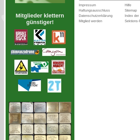
Impressum
Hilfe
Haftungsausschluss
Sitemap
Mitglieder klettern
Datenschutzerklärung
Index der
Mitglied werden
Sektions-
günstiger!