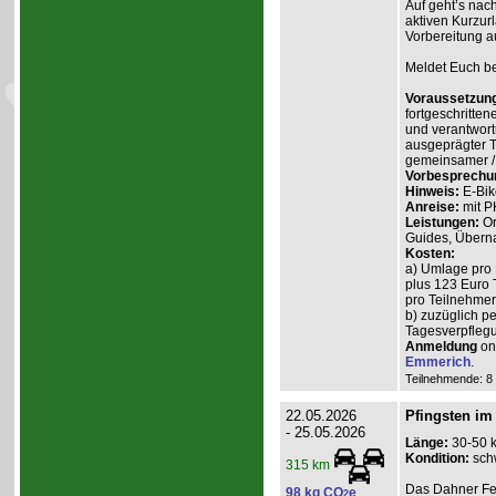
Auf geht’s nach
aktiven Kurzur
Vorbereitung a
Meldet Euch bei
Voraussetzun
fortgeschritten
und verantwort
ausgeprägter T
gemeinsamer / 
Vorbesprechu
Hinweis:
E-Bik
Anreise:
mit P
Leistungen:
Or
Guides, Überna
Kosten:
a) Umlage pro 
plus 123 Euro 
pro Teilnehmer 
b) zuzüglich p
Tagesverpflegu
Anmeldung
onl
Emmerich
.
Teilnehmende: 8 /
22.05.2026
Pfingsten im
- 25.05.2026
Länge:
30-50 
Kondition:
sch
315 km
Das Dahner Fels
98 kg CO
e
2