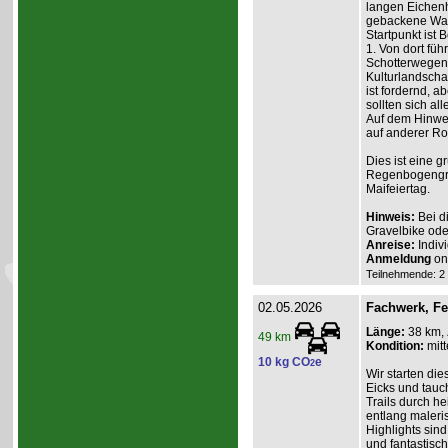
langen Eichenh
gebackene Waf
Startpunkt ist
1. Von dort füh
Schotterwegen
Kulturlandscha
ist fordernd, a
sollten sich all
Auf dem Hinweg
auf anderer Ro
Dies ist eine 
Regenbogengru
Maifeiertag.
Hinweis:
Bei d
Gravelbike ode
Anreise:
Indiv
Anmeldung
on
Teilnehmende: 2 /
02.05.2026
Fachwerk, F
Länge:
38 km,
49 km
Kondition:
mitt
10 kg CO
e
2
Wir starten d
Eicks und tauch
Trails durch h
entlang maleri
Highlights sin
und fantastisch