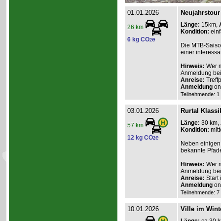
01.01.2026
Neujahrstour
Länge:
15km,
26 km
Kondition:
einf
6 kg CO
e
2
Die MTB-Saison
einer interess
Hinweis:
Wer m
Anmeldung beim
Anreise:
Treff
Anmeldung
onl
Teilnehmende: 1 /
03.01.2026
Rurtal Klassi
Länge:
30 km,
57 km
Kondition:
mitt
12 kg CO
e
2
Neben einigen 
bekannte Pfade
Hinweis:
Wer m
Anmeldung beim
Anreise:
Start
Anmeldung
onl
Teilnehmende: 7 /
10.01.2026
Ville im Wint