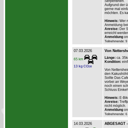
Serpentinen.
Aufgrund der üb
gerne mal einf
möchten. Es ka
Hinweis:
Wer m
Anmeldung beim
Anreise:
Der St
erreicht werden
Anmeldung
onl
Teilnehmende: 9 /
07.03.2026
Von Nettersh
Länge:
ca. 35
65 km
Kondition:
einf
13 kg CO
e
2
Von Nettershei
den Kakushöhle
Sollte Das Caf
vorbei an Weye
noch einen sch
Schluss Einkeh
Hinweis:
E-Bik
Anreise:
Treff
nicht möglich.
Anmeldung
onl
Teilnehmende: 6 /
14.03.2026
ABGESAGT - R