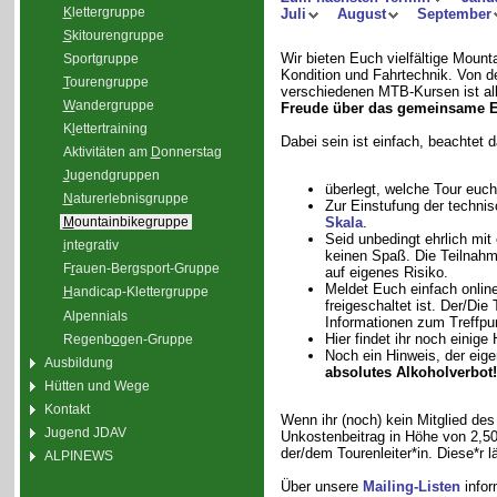
K
lettergruppe
Juli
August
September
S
kitourengruppe
Wir bieten Euch vielfältige Moun
Sport
g
ruppe
Kondition und Fahrtechnik. Von de
T
ourengruppe
verschiedenen MTB-Kursen ist all
W
andergruppe
Freude über das gemeinsame E
K
l
ettertraining
Dabei sein ist einfach, beachtet 
Aktivitäten am
D
onnerstag
J
ugendgruppen
überlegt, welche Tour euch
N
aturerlebnisgruppe
Zur Einstufung der technis
Skala
.
M
ountainbikegruppe
Seid unbedingt ehrlich mit
i
ntegrativ
keinen Spaß. Die Teilnahme
F
r
auen-Bergsport-Gruppe
auf eigenes Risiko.
Meldet Euch einfach onlin
H
andicap-Klettergruppe
freigeschaltet ist. Der/Die
Alpennials
Informationen zum Treffpu
Hier findet ihr noch eini
Regenb
o
gen-Gruppe
Noch ein Hinweis, der eigen
Ausbildung
absolutes Alkoholverbot!
Hütten und Wege
Kontakt
Wenn ihr (noch) kein Mitglied des
Jugend JDAV
Unkostenbeitrag in Höhe von 2,50 
der/dem Tourenleiter*in. Diese*r
ALPINEWS
Über unsere
Mailing-Listen
infor