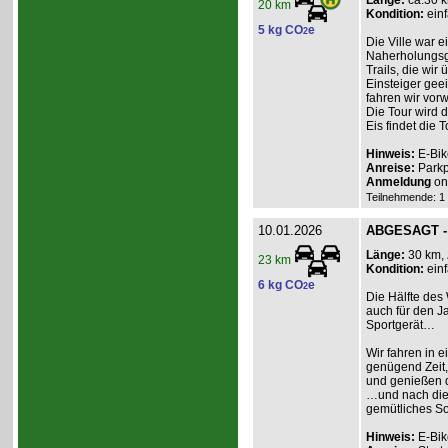
Länge:
ca.30 
20 km
Kondition:
einf
5 kg CO
e
2
Die Ville war e
Naherholungsge
Trails, die wir
Einsteiger geei
fahren wir vor
Die Tour wird 
Eis findet die To
Hinweis:
E-Bik
Anreise:
Parkp
Anmeldung
onl
Teilnehmende: 1 /
10.01.2026
ABGESAGT - 
Länge:
30 km,
23 km
Kondition:
einf
6 kg CO
e
2
Die Hälfte des 
auch für den Ja
Sportgerät…
Wir fahren in e
genügend Zeit,
und genießen d
…und nach dies
gemütliches So
Hinweis:
E-Bik