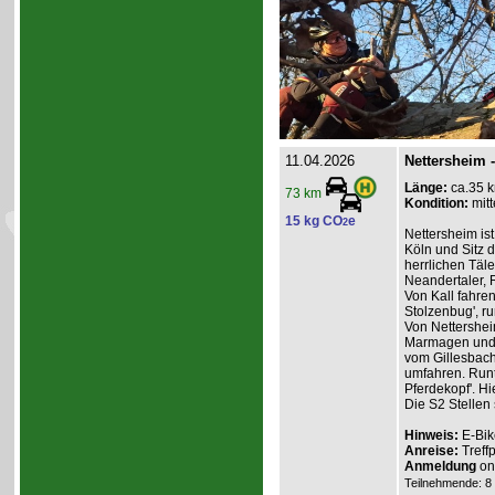
11.04.2026
Nettersheim 
Länge:
ca.35 
73 km
Kondition:
mitt
15 kg CO
e
2
Nettersheim is
Köln und Sitz 
herrlichen Täl
Neandertaler,
Von Kall fahren
Stolzenbug', ru
Von Nettershei
Marmagen und d
vom Gillesbach
umfahren. Runt
Pferdekopf'. H
Die S2 Stellen
Hinweis:
E-Bik
Anreise:
Treff
Anmeldung
onl
Teilnehmende: 8 /