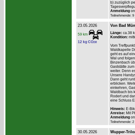
b) zuzüglich p
Tagesverpfleg
Anmeldung
onl
Teilnehmende: 9 /
23.05.2026
Von Bad Müns
Länge:
ca.38 
59 km
Kondition:
mitt
12 kg CO
e
2
Vom Treffpunkt
Waldkapelle Di
geht es auf ei
Wal und folgen
Binzenbach übe
Gaststätte zum
weiter. Denn es
Unsere Handys 
Dann geht runt
erblicken. Weit
einkehren, Gas
Waldbach bis k
Rodert und dan
eine Schluss E
Hinweis:
E-Bik
Anreise:
Mit P
Anmeldung
onl
Teilnehmende: 2 /
30.05.2026
Wupper-Trilo