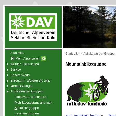
Startseite
Startseite
>
Aktivitäten der Gruppe
Mein Alpenverein
Mountainbikegruppe
Werden Sie Mitglied
Service
Unsere Werte
Ehrenamt - Werden Sie aktiv
Veranstaltungen
Aktivitäten der
G
ruppen
Tagesveranstaltungen
Mehrtagesveranstaltungen
A
lpinistengruppe
F
amiliengruppen
Zum nächsten Termin
Janu