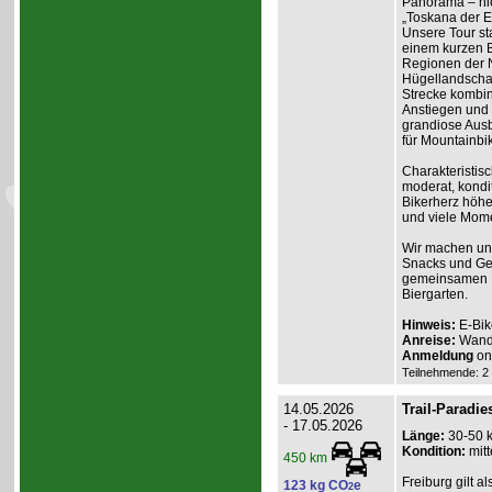
Panorama – nich
„Toskana der Ei
Unsere Tour st
einem kurzen B
Regionen der N
Hügellandschaf
Strecke kombin
Anstiegen und 
grandiose Ausb
für Mountainbik
Charakteristisc
moderat, kondit
Bikerherz höhe
und viele Mome
Wir machen unt
Snacks und Get
gemeinsamen Ei
Biergarten.
Hinweis:
E-Bik
Anreise:
Wande
Anmeldung
onl
Teilnehmende: 2 /
14.05.2026
Trail-Paradie
- 17.05.2026
Länge:
30-50 
Kondition:
mitt
450 km
Freiburg gilt a
123 kg CO
e
2