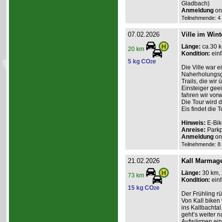
Gladbach)
Anmeldung
onl
Teilnehmende: 4 /
07.02.2026
Ville im Wint
Länge:
ca.30 
20 km
Kondition:
einf
5 kg CO
e
2
Die Ville war e
Naherholungsge
Trails, die wir
Einsteiger geei
fahren wir vor
Die Tour wird 
Eis findet die To
Hinweis:
E-Bik
Anreise:
Parkp
Anmeldung
onl
Teilnehmende: 8 /
21.02.2026
Kall Marmag
Länge:
30 km,
73 km
Kondition:
einf
15 kg CO
e
2
Der Frühling r
Von Kall biken
ins Kallbachtal
geht’s weiter 
Aufwärmen ein. 