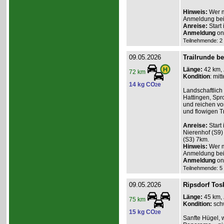
Hinweis:
Wer m
Anmeldung beim
Anreise:
Start
Anmeldung
onl
Teilnehmende: 2 /
09.05.2026
Trailrunde be
Länge:
42 km,
72 km
Kondition
: mitt
14 kg CO
e
2
Landschaftlich
Hattingen, Spr
und reichen vo
und flowigen Tr
Anreise:
Start
Nierenhof (S9) 
(S3) 7km.
Hinweis:
Wer m
Anmeldung bei
Anmeldung
onl
Teilnehmende: 5 /
09.05.2026
Ripsdorf Tosk
Länge:
45 km,
75 km
Kondition:
sch
15 kg CO
e
2
Sanfte Hügel, 