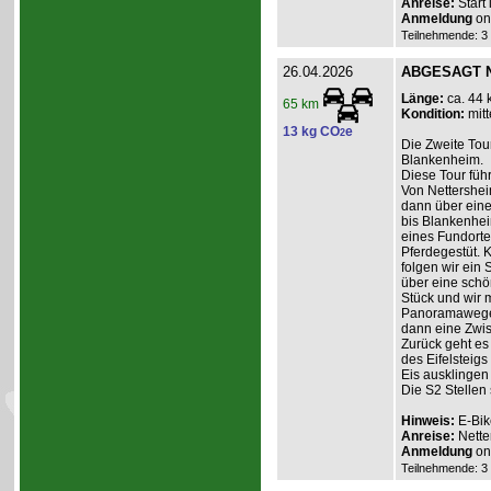
Anreise:
Start
Anmeldung
onl
Teilnehmende: 3 /
26.04.2026
ABGESAGT Ne
Länge:
ca. 44 
65 km
Kondition:
mitt
13 kg CO
e
2
Die Zweite Tour
Blankenheim.
Diese Tour füh
Von Nettershei
dann über einen
bis Blankenhei
eines Fundorte
Pferdegestüt. 
folgen wir ein 
über eine schö
Stück und wir 
Panoramawege 
dann eine Zwis
Zurück geht es
des Eifelsteig
Eis ausklingen
Die S2 Stellen
Hinweis:
E-Bik
Anreise:
Nette
Anmeldung
onl
Teilnehmende: 3 /