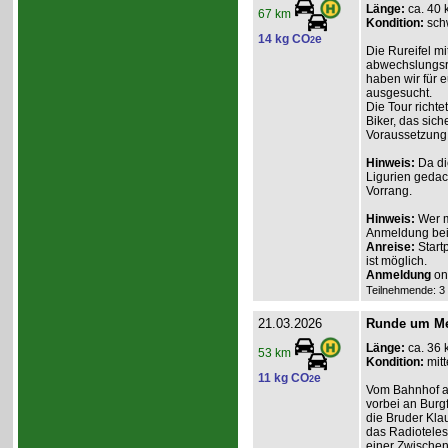
Länge:
ca. 40 
67 km
Kondition:
sch
14 kg CO
e
2
Die Rureifel mi
abwechslungsre
haben wir für e
ausgesucht.
Die Tour richte
Biker, das sich
Voraussetzung 
Hinweis:
Da di
Ligurien gedac
Vorrang.
Hinweis:
Wer m
Anmeldung beim
Anreise:
Start
ist möglich.
Anmeldung
onl
Teilnehmende: 3 /
21.03.2026
Runde um Mec
Länge:
ca. 36 
53 km
Kondition:
mitt
11 kg CO
e
2
Vom Bahnhof au
vorbei an Burg
die Bruder Klau
das Radiotelesk
einer Zwischen