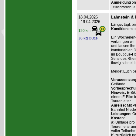
Anmeldung
onl
Teilnehmende: 3 /
18.04.2026
Lahnstein & 
- 19.04.2026
Länge:
tägl. bi
Kondition:
mitt
120 km
Ein Wochenend
36 kg CO
e
2
verbringen wir
und lassen ihn
komfortablen D
im Boutique-Ho
Seite des Rhein
flowig schnell 
Meldet Euch bei
Voraussetzun
Gelände.
Vorbesprechu
Hinweis:
E-Bik
einem E-Bike t
Tourenleiter.
Anreise:
Mit P
Bahnhof Nieder
Leistungen:
Or
Kosten:
a) Umlage pro 
Tourenleiterum
voller Teilnehm
b) zuzüglich p