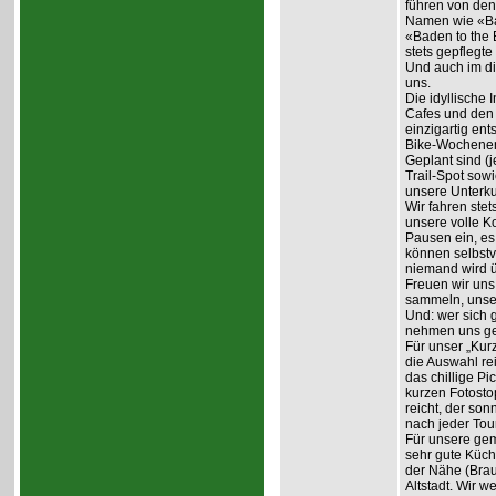
führen von den
Namen wie «Ba
«Baden to the 
stets gepflegte 
Und auch im di
uns.
Die idyllische 
Cafes und den 
einzigartig ent
Bike-Wochene
Geplant sind (
Trail-Spot sowi
unsere Unterku
Wir fahren ste
unsere volle K
Pausen ein, es 
können selbstv
niemand wird ü
Freuen wir uns
sammeln, unser
Und: wer sich 
nehmen uns ger
Für unser „Kur
die Auswahl re
das chillige P
kurzen Fotosto
reicht, der so
nach jeder Tou
Für unsere gem
sehr gute Küch
der Nähe (Brau
Altstadt. Wir 