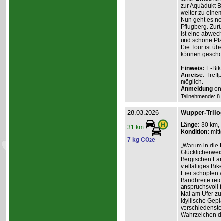
zur Aquädukt 
weiter zu eine
Nun geht es no
Pflugberg. Zur
ist eine abwec
und schöne Pf
Die Tour ist ü
können gescho
Hinweis:
E-Bik
Anreise:
Treff
möglich.
Anmeldung
onl
Teilnehmende: 8 /
28.03.2026
Wupper-Trilo
Länge:
30 km,
31 km
Kondition:
mitt
7 kg CO
e
2
„Warum in die 
Glücklicherweis
Bergischen Lan
vielfältiges Bik
Hier schöpfen w
Bandbreite reic
anspruchsvoll f
Mal am Ufer zum
idyllische Gep
verschiedenste
Wahrzeichen d