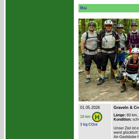
Mai
01.05.2026
Graveln & Cr
Länge:
80 km,
18 km
Kondition:
sch
3 kg CO
e
2
Unser Ziel ist e
werd glücklich'
Air-Gaststube h