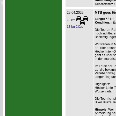
Anmeldung
onl
Teilnehmende: 4 /
25.04.2026
MTB goes His
Länge:
52 km,
90 km
Kondition:
mitt
18 kg CO
e
2
Die Touren-Rei
noch sichtbare
Besichtigungen
Wir starten in
an. Hier befah
Höckerlinie - G
geht es über sc
in den maleris
Im Laufe der T
auf die bekann
Vennbahnweg u
langen Tag uns
Highlights:
Höcker-Linie (
Wurzeltrails, 
Die Tour richte
Biker. Kurze T
Hinweis:
Wer m
Anmeldung beim