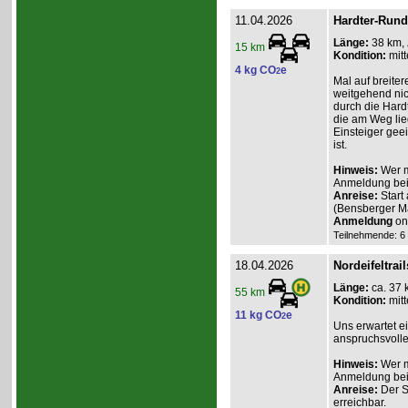
11.04.2026
Hardter-Rund
Länge:
38 km,
15 km
Kondition:
mitt
4 kg CO
e
2
Mal auf breite
weitgehend nic
durch die Hardt
die am Weg lie
Einsteiger gee
ist.
Hinweis:
Wer m
Anmeldung beim
Anreise:
Start
(Bensberger 
Anmeldung
onl
Teilnehmende: 6 /
18.04.2026
Nordeifeltrail
Länge:
ca. 37 
55 km
Kondition:
mitt
11 kg CO
e
2
Uns erwartet e
anspruchsvolle
Hinweis:
Wer m
Anmeldung beim
Anreise:
Der St
erreichbar.