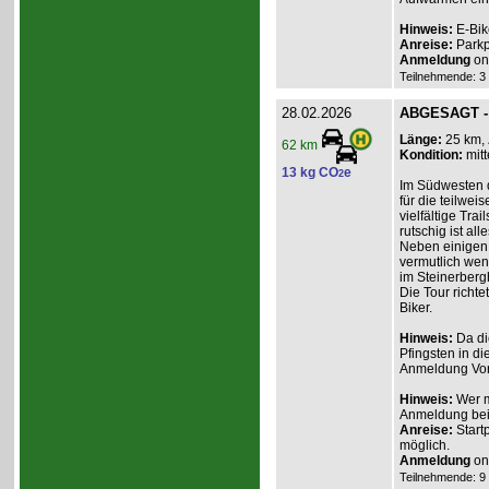
Hinweis:
E-Bik
Anreise:
Parkp
Anmeldung
onl
Teilnehmende: 3 /
28.02.2026
ABGESAGT - 
Länge:
25 km,
62 km
Kondition:
mitt
13 kg CO
e
2
Im Südwesten de
für die teilwe
vielfältige Trai
rutschig ist all
Neben einigen 
vermutlich wen
im Steinerberg
Die Tour richte
Biker.
Hinweis:
Da di
Pfingsten in di
Anmeldung Vor
Hinweis:
Wer m
Anmeldung beim
Anreise:
Start
möglich.
Anmeldung
onl
Teilnehmende: 9 /