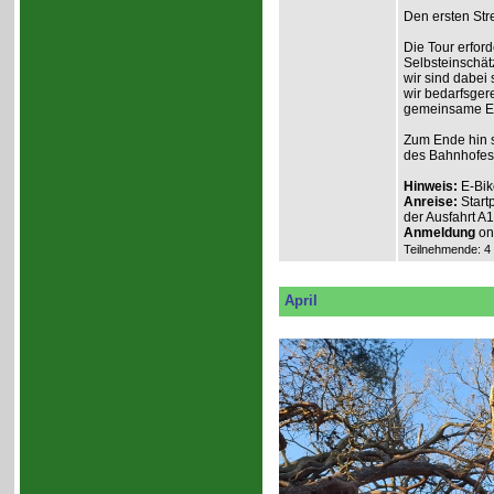
Den ersten Stre
Die Tour erford
Selbsteinschät
wir sind dabei
wir bedarfsgere
gemeinsame Erl
Zum Ende hin s
des Bahnhofes
Hinweis:
E-Bik
Anreise:
Start
der Ausfahrt A
Anmeldung
onl
Teilnehmende: 4 /
April