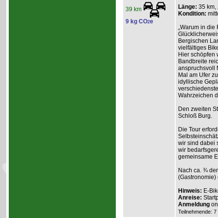
Länge:
35 km,
39 km
Kondition:
mitt
9 kg CO
e
2
„Warum in die 
Glücklicherweis
Bergischen Lan
vielfältiges Bik
Hier schöpfen w
Bandbreite reic
anspruchsvoll f
Mal am Ufer zum
idyllische Gep
verschiedenste
Wahrzeichen d
Den zweiten St
Schloß Burg.
Die Tour erford
Selbsteinschät
wir sind dabei
wir bedarfsgere
gemeinsame Erl
Nach ca. ¾ der
(Gastronomie) 
Hinweis:
E-Bik
Anreise:
Start
Anmeldung
onl
Teilnehmende: 7 /