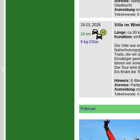
Anreise:
Start
Gladbach)
Anmeldung
onl
Teilnehmende: 8 /
24.01.2026
Ville im Wint
Länge:
ca.30 
20 km
Kondition:
einf
5 kg CO
e
2
Die Ville war e
Naherholungsge
Trails, die wir
Einsteiger geei
fahren wir vor
Die Tour wird 
Eis findet die To
Hinweis:
E-Bik
Anreise:
Parkp
Anmeldung
onl
Teilnehmende: 4 /
Februar