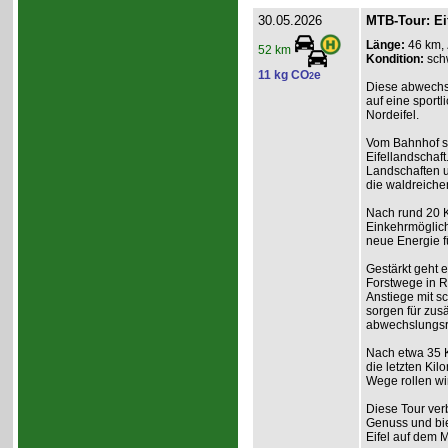
30.05.2026
MTB-Tour: Ei
Länge:
46 km,
52 km
Kondition:
sch
11 kg CO
e
2
Diese abwechs
auf eine sport
Nordeifel.
Vom Bahnhof st
Eifellandschaft
Landschaften un
die waldreiche
Nach rund 20 K
Einkehrmöglich
neue Energie f
Gestärkt geht 
Forstwege in R
Anstiege mit s
sorgen für zu
abwechslungsr
Nach etwa 35 K
die letzten Ki
Wege rollen wi
Diese Tour ver
Genuss und bie
Eifel auf dem 