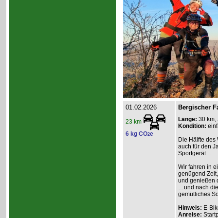
01.02.2026
Bergischer F
Länge:
30 km,
23 km
Kondition:
einf
6 kg CO
e
2
Die Hälfte des 
auch für den Ja
Sportgerät…
Wir fahren in e
genügend Zeit,
und genießen d
…und nach dies
gemütliches So
Hinweis:
E-Bik
Anreise:
Start