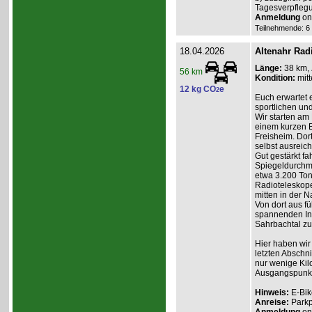
Tagesverpflegu
Anmeldung
onl
Teilnehmende: 6 /
18.04.2026
Altenahr Rad
Länge:
38 km,
56 km
Kondition:
mitt
12 kg CO
e
2
Euch erwartet 
sportlichen und
Wir starten am 
einem kurzen B
Freisheim. Dort
selbst ausreic
Gut gestärkt fa
Spiegeldurchm
etwa 3.200 Ton
Radioteleskope
mitten in der Na
Von dort aus f
spannenden Inf
Sahrbachtal zur
Hier haben wir
letzten Abschni
nur wenige Kil
Ausgangspunkt 
Hinweis:
E-Bik
Anreise:
Parkp