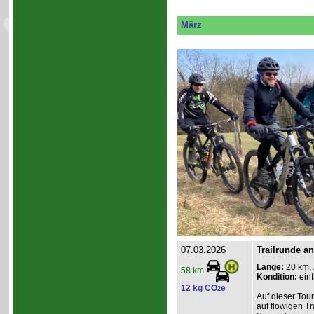
März
07.03.2026
Trailrunde an
Länge:
20 km,
58 km
Kondition:
einf
12 kg CO
e
2
Auf dieser Tou
auf flowigen Tr