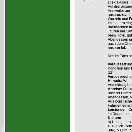
spektakuläre Fe
Auf drei ausge
Annweiler am Tr
anspruchsvoll,
Wurzeln und Fe
Im modern ein
übernachten in
Touren am Sam
beim Hotel, gg
Abendessen un
nach dem Check
unserer letzten
Meldet Euch bei
Voraussetzun
Kondition und f
S2).
Vorbesprechu
Hinweis:
Wer m
Anmeldung beim
Anreise:
Freit
unserer Unter
Abendessen, Vo
Aus logistische
Fahrgemeinsch
Leistungen:
Or
im Doppel- ode
Kosten:
a) Umlage pro 
zuzüglich Tour
384,75 Euro (gi