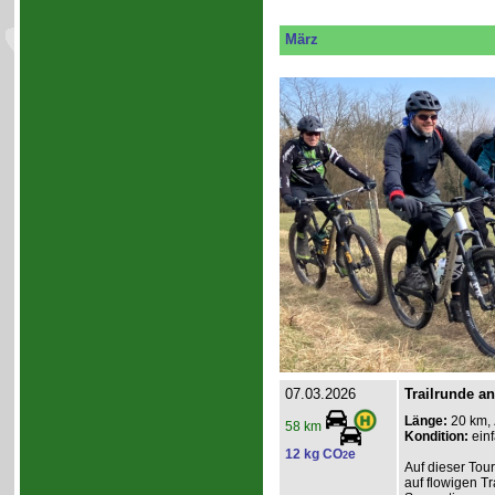
März
07.03.2026
Trailrunde an
Länge:
20 km,
58 km
Kondition:
einf
12 kg CO
e
2
Auf dieser Tou
auf flowigen Tr