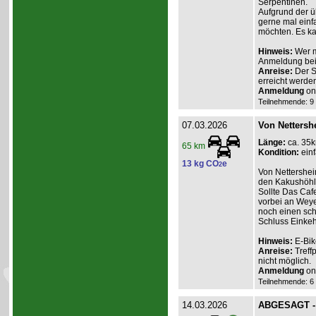
Serpentinen.
Aufgrund der üb
gerne mal einf
möchten. Es ka
Hinweis:
Wer m
Anmeldung beim
Anreise:
Der St
erreicht werden
Anmeldung
onl
Teilnehmende: 9 /
07.03.2026
Von Nettersh
Länge:
ca. 35
65 km
Kondition:
einf
13 kg CO
e
2
Von Nettershei
den Kakushöhle
Sollte Das Caf
vorbei an Weye
noch einen sch
Schluss Einkeh
Hinweis:
E-Bik
Anreise:
Treff
nicht möglich.
Anmeldung
onl
Teilnehmende: 6 /
14.03.2026
ABGESAGT - R