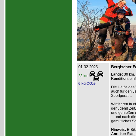
01.02.2026
Bergischer F
Länge:
30 km,
23 km
Kondition:
einf
6 kg CO
e
2
Die Hälfte des 
auch für den Ja
Sportgerät…
Wir fahren in e
genügend Zeit,
und genießen d
…und nach dies
gemütliches So
Hinweis:
E-Bik
Anreise:
Start