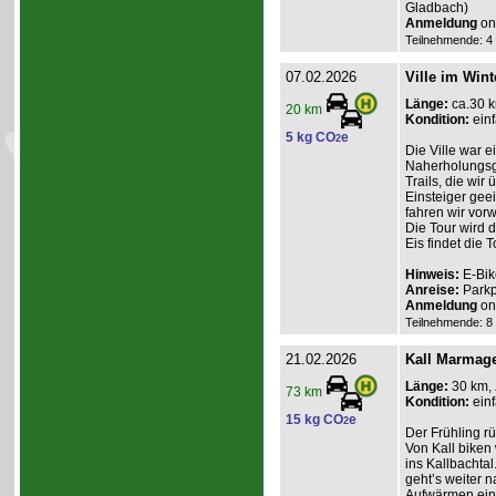
Gladbach)
Anmeldung
onl
Teilnehmende: 4 /
07.02.2026
Ville im Wint
Länge:
ca.30 
20 km
Kondition:
einf
5 kg CO
e
2
Die Ville war e
Naherholungsge
Trails, die wir
Einsteiger geei
fahren wir vor
Die Tour wird 
Eis findet die To
Hinweis:
E-Bik
Anreise:
Parkp
Anmeldung
onl
Teilnehmende: 8 /
21.02.2026
Kall Marmag
Länge:
30 km,
73 km
Kondition:
einf
15 kg CO
e
2
Der Frühling r
Von Kall biken
ins Kallbachtal
geht’s weiter 
Aufwärmen ein. 