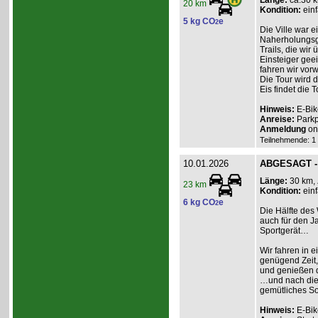
Länge:
ca.30 
20 km
Kondition:
einf
5 kg CO
e
2
Die Ville war e
Naherholungsge
Trails, die wir
Einsteiger geei
fahren wir vor
Die Tour wird 
Eis findet die To
Hinweis:
E-Bik
Anreise:
Parkp
Anmeldung
onl
Teilnehmende: 1 /
10.01.2026
ABGESAGT - 
Länge:
30 km,
23 km
Kondition:
einf
6 kg CO
e
2
Die Hälfte des 
auch für den Ja
Sportgerät…
Wir fahren in e
genügend Zeit,
und genießen d
…und nach dies
gemütliches So
Hinweis:
E-Bik