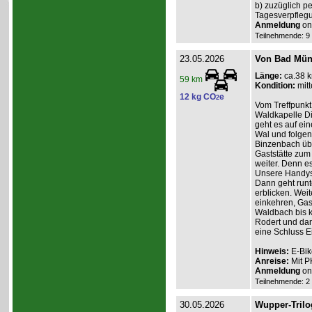
b) zuzüglich p
Tagesverpfleg
Anmeldung
onl
Teilnehmende: 9 /
23.05.2026
Von Bad Müns
Länge:
ca.38 
59 km
Kondition:
mitt
12 kg CO
e
2
Vom Treffpunkt
Waldkapelle Di
geht es auf ei
Wal und folgen
Binzenbach übe
Gaststätte zum
weiter. Denn es
Unsere Handys 
Dann geht runt
erblicken. Weit
einkehren, Gas
Waldbach bis k
Rodert und dan
eine Schluss E
Hinweis:
E-Bik
Anreise:
Mit P
Anmeldung
onl
Teilnehmende: 2 /
30.05.2026
Wupper-Trilo