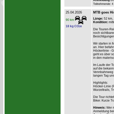
Anmeldung
onl
Teilnehmende: 4 /
25.04.2026
MTB goes His
Länge:
52 km,
90 km
Kondition:
mitt
18 kg CO
e
2
Die Touren-Rei
noch sichtbare
Besichtigungen
Wir starten in
an. Hier befah
Höckerlinie - G
geht es über sc
in den maleris
Im Laufe der T
auf die bekann
Vennbahnweg u
langen Tag uns
Highlights:
Höcker-Linie (
Wurzeltrails, 
Die Tour richte
Biker. Kurze T
Hinweis:
Wer m
Anmeldung beim