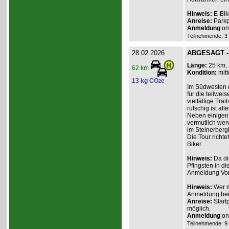
Hinweis:
E-Bik
Anreise:
Parkp
Anmeldung
onl
Teilnehmende: 3 /
28.02.2026
ABGESAGT - 
Länge:
25 km,
62 km
Kondition:
mitt
13 kg CO
e
2
Im Südwesten de
für die teilwe
vielfältige Trai
rutschig ist all
Neben einigen 
vermutlich wen
im Steinerberg
Die Tour richte
Biker.
Hinweis:
Da di
Pfingsten in di
Anmeldung Vor
Hinweis:
Wer m
Anmeldung beim
Anreise:
Start
möglich.
Anmeldung
onl
Teilnehmende: 9 /