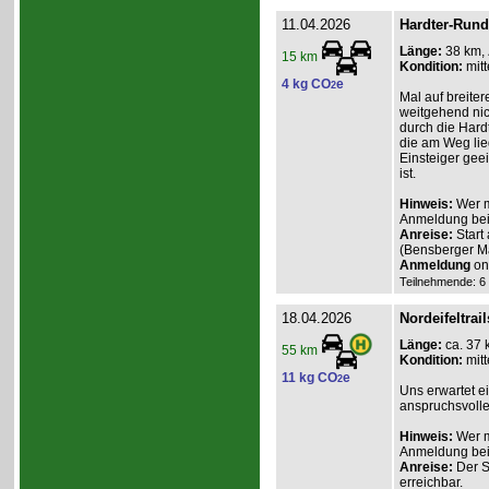
11.04.2026
Hardter-Rund
Länge:
38 km,
15 km
Kondition:
mitt
4 kg CO
e
2
Mal auf breite
weitgehend nic
durch die Hardt
die am Weg lie
Einsteiger gee
ist.
Hinweis:
Wer m
Anmeldung beim
Anreise:
Start
(Bensberger 
Anmeldung
onl
Teilnehmende: 6 /
18.04.2026
Nordeifeltrail
Länge:
ca. 37 
55 km
Kondition:
mitt
11 kg CO
e
2
Uns erwartet e
anspruchsvolle
Hinweis:
Wer m
Anmeldung beim
Anreise:
Der St
erreichbar.