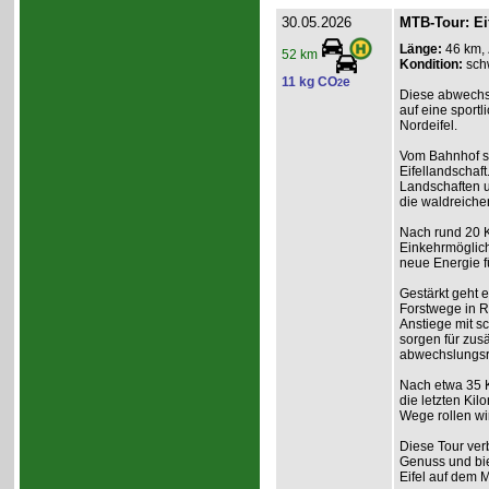
30.05.2026
MTB-Tour: Ei
Länge:
46 km,
52 km
Kondition:
sch
11 kg CO
e
2
Diese abwechs
auf eine sport
Nordeifel.
Vom Bahnhof st
Eifellandschaft
Landschaften un
die waldreiche
Nach rund 20 K
Einkehrmöglich
neue Energie f
Gestärkt geht 
Forstwege in R
Anstiege mit s
sorgen für zu
abwechslungsr
Nach etwa 35 K
die letzten Ki
Wege rollen wi
Diese Tour ver
Genuss und bie
Eifel auf dem 