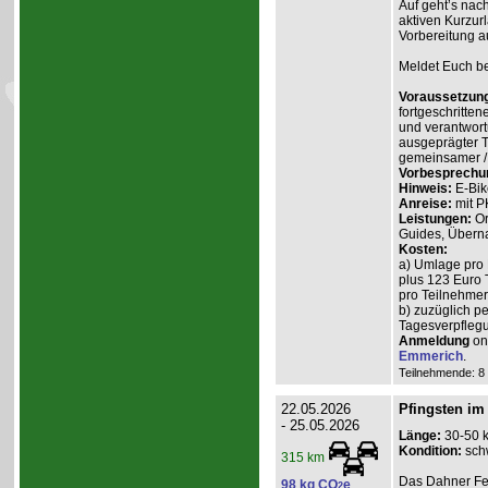
Auf geht’s nach
aktiven Kurzur
Vorbereitung a
Meldet Euch bei
Voraussetzun
fortgeschritten
und verantwort
ausgeprägter T
gemeinsamer / 
Vorbesprechu
Hinweis:
E-Bik
Anreise:
mit P
Leistungen:
Or
Guides, Überna
Kosten:
a) Umlage pro 
plus 123 Euro 
pro Teilnehmer 
b) zuzüglich p
Tagesverpflegu
Anmeldung
onl
Emmerich
.
Teilnehmende: 8 /
22.05.2026
Pfingsten im
- 25.05.2026
Länge:
30-50 
Kondition:
sch
315 km
Das Dahner Fels
98 kg CO
e
2