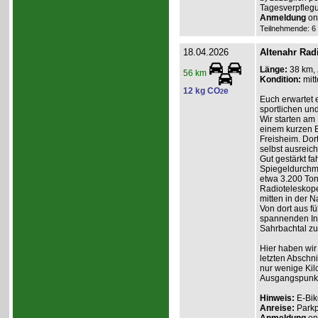
Tagesverpflegu
Anmeldung
onl
Teilnehmende: 6 /
18.04.2026
Altenahr Rad
Länge:
38 km,
56 km
Kondition:
mitt
12 kg CO
e
2
Euch erwartet 
sportlichen und
Wir starten am 
einem kurzen B
Freisheim. Dort
selbst ausreic
Gut gestärkt fa
Spiegeldurchm
etwa 3.200 Ton
Radioteleskope
mitten in der Na
Von dort aus f
spannenden Inf
Sahrbachtal zur
Hier haben wir
letzten Abschni
nur wenige Kil
Ausgangspunkt 
Hinweis:
E-Bik
Anreise:
Parkp