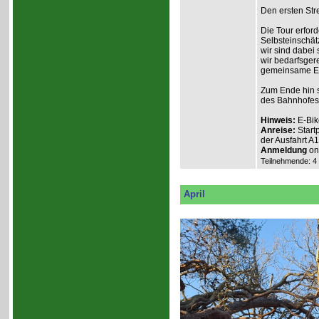
Den ersten Stre
Die Tour erford
Selbsteinschät
wir sind dabei
wir bedarfsgere
gemeinsame Erl
Zum Ende hin s
des Bahnhofes
Hinweis:
E-Bik
Anreise:
Start
der Ausfahrt A
Anmeldung
onl
Teilnehmende: 4 /
April