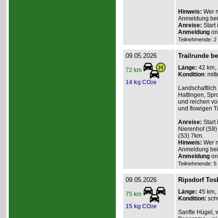
Hinweis:
Wer m
Anmeldung beim
Anreise:
Start
Anmeldung
onl
Teilnehmende: 2 /
09.05.2026
Trailrunde be
Länge:
42 km,
72 km
Kondition
: mitt
14 kg CO
e
2
Landschaftlich
Hattingen, Spr
und reichen vo
und flowigen Tr
Anreise:
Start
Nierenhof (S9) 
(S3) 7km.
Hinweis:
Wer m
Anmeldung bei
Anmeldung
onl
Teilnehmende: 5 /
09.05.2026
Ripsdorf Tosk
Länge:
45 km,
75 km
Kondition:
sch
15 kg CO
e
2
Sanfte Hügel, 