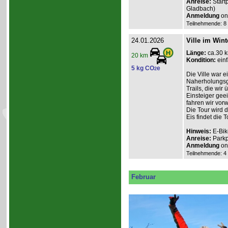
Anreise:
Start
Gladbach)
Anmeldung
onl
Teilnehmende: 8 /
24.01.2026
Ville im Wint
Länge:
ca.30 
20 km
Kondition:
einf
5 kg CO
e
2
Die Ville war e
Naherholungsge
Trails, die wir
Einsteiger geei
fahren wir vor
Die Tour wird 
Eis findet die To
Hinweis:
E-Bik
Anreise:
Parkp
Anmeldung
onl
Teilnehmende: 4 /
Februar