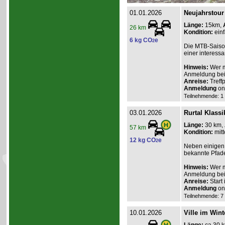
01.01.2026
Neujahrstour
Länge:
15km,
26 km
Kondition:
einf
6 kg CO
e
2
Die MTB-Saison
einer interess
Hinweis:
Wer m
Anmeldung beim
Anreise:
Treff
Anmeldung
onl
Teilnehmende: 1 /
03.01.2026
Rurtal Klassi
Länge:
30 km,
57 km
Kondition:
mitt
12 kg CO
e
2
Neben einigen 
bekannte Pfade
Hinweis:
Wer m
Anmeldung beim
Anreise:
Start
Anmeldung
onl
Teilnehmende: 7 /
10.01.2026
Ville im Wint