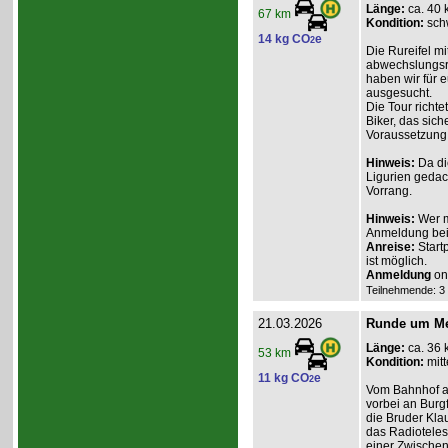
Länge:
ca. 40 
67 km
Kondition:
sch
14 kg CO
e
2
Die Rureifel mi
abwechslungsre
haben wir für e
ausgesucht.
Die Tour richte
Biker, das sich
Voraussetzung 
Hinweis:
Da di
Ligurien gedac
Vorrang.
Hinweis:
Wer m
Anmeldung beim
Anreise:
Start
ist möglich.
Anmeldung
onl
Teilnehmende: 3 /
21.03.2026
Runde um Mec
Länge:
ca. 36 
53 km
Kondition:
mitt
11 kg CO
e
2
Vom Bahnhof au
vorbei an Burg
die Bruder Klau
das Radiotelesk
einer Zwischen