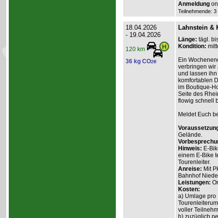
Anmeldung
onl
Teilnehmende: 3 /
18.04.2026
Lahnstein & 
- 19.04.2026
Länge:
tägl. bi
Kondition:
mitt
120 km
Ein Wochenend
36 kg CO
e
2
verbringen wir
und lassen ihn
komfortablen D
im Boutique-Ho
Seite des Rhein
flowig schnell 
Meldet Euch bei
Voraussetzun
Gelände.
Vorbesprechu
Hinweis:
E-Bik
einem E-Bike t
Tourenleiter.
Anreise:
Mit P
Bahnhof Nieder
Leistungen:
Or
Kosten:
a) Umlage pro 
Tourenleiterum
voller Teilnehm
b) zuzüglich p