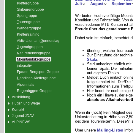
K
lettergruppe
Juli
August
September
S
kitourengruppe
Wir bieten Euch vielfältige Moun
Sport
g
ruppe
Kondition und Fahrtechnik. Von de
T
ourengruppe
verschiedenen MTB-Kursen ist all
W
andergruppe
Freude über das gemeinsame E
K
l
ettertraining
Dabei sein ist einfach, beachtet 
Aktivitäten am
D
onnerstag
J
ugendgruppen
überlegt, welche Tour euch
N
aturerlebnisgruppe
Zur Einstufung der technis
Skala
.
M
ountainbikegruppe
Seid unbedingt ehrlich mit
i
ntegrativ
keinen Spaß. Die Teilnahme
F
r
auen-Bergsport-Gruppe
auf eigenes Risiko.
Meldet Euch einfach onlin
H
andicap-Klettergruppe
freigeschaltet ist. Der/Die
Alpennials
Informationen zum Treffpu
Hier findet ihr noch eini
Regenb
o
gen-Gruppe
Noch ein Hinweis, der eigen
Ausbildung
absolutes Alkoholverbot!
Hütten und Wege
Kontakt
Wenn ihr (noch) kein Mitglied des
Jugend JDAV
Unkostenbeitrag in Höhe von 2,50 
der/dem Tourenleiter*in. Diese*r
ALPINEWS
Über unsere
Mailing-Listen
infor