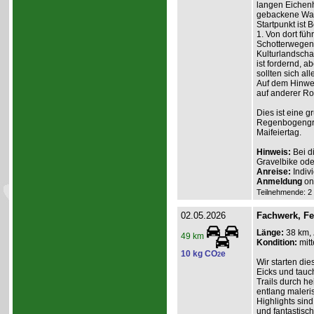
langen Eichenh
gebackene Waf
Startpunkt ist
1. Von dort füh
Schotterwegen
Kulturlandscha
ist fordernd, a
sollten sich all
Auf dem Hinweg
auf anderer Ro
Dies ist eine 
Regenbogengru
Maifeiertag.
Hinweis:
Bei d
Gravelbike ode
Anreise:
Indiv
Anmeldung
on
Teilnehmende: 2 /
02.05.2026
Fachwerk, F
Länge:
38 km,
49 km
Kondition:
mitt
10 kg CO
e
2
Wir starten d
Eicks und tauch
Trails durch h
entlang maleri
Highlights sin
und fantastisch