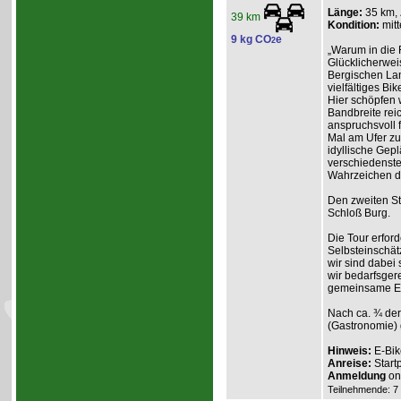
Länge:
35 km,
39 km
Kondition:
mitt
9 kg CO
e
2
„Warum in die 
Glücklicherweis
Bergischen Lan
vielfältiges Bik
Hier schöpfen w
Bandbreite reic
anspruchsvoll f
Mal am Ufer zum
idyllische Gep
verschiedenste
Wahrzeichen d
Den zweiten St
Schloß Burg.
Die Tour erford
Selbsteinschät
wir sind dabei
wir bedarfsgere
gemeinsame Erl
Nach ca. ¾ der
(Gastronomie) 
Hinweis:
E-Bik
Anreise:
Start
Anmeldung
onl
Teilnehmende: 7 /