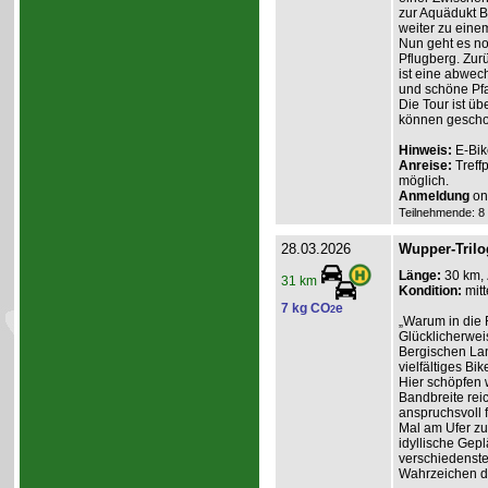
zur Aquädukt 
weiter zu eine
Nun geht es no
Pflugberg. Zur
ist eine abwec
und schöne Pf
Die Tour ist ü
können gescho
Hinweis:
E-Bik
Anreise:
Treff
möglich.
Anmeldung
onl
Teilnehmende: 8 /
28.03.2026
Wupper-Trilo
Länge:
30 km,
31 km
Kondition:
mitt
7 kg CO
e
2
„Warum in die 
Glücklicherweis
Bergischen Lan
vielfältiges Bik
Hier schöpfen w
Bandbreite reic
anspruchsvoll f
Mal am Ufer zum
idyllische Gep
verschiedenste
Wahrzeichen d