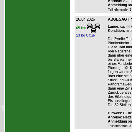
Anreise:
Start
Anmeldung
onl
Teilnehmende: 3 /
26.04.2026
ABGESAGT Ne
Länge:
ca. 44 
65 km
Kondition:
mitt
13 kg CO
e
2
Die Zweite Tour
Blankenheim.
Diese Tour füh
Von Nettershei
dann über einen
bis Blankenhei
eines Fundorte
Pferdegestüt. 
folgen wir ein 
über eine schö
Stück und wir 
Panoramawege 
dann eine Zwis
Zurück geht es
des Eifelsteig
Eis ausklingen
Die S2 Stellen
Hinweis:
E-Bik
Anreise:
Nette
Anmeldung
onl
Teilnehmende: 3 /