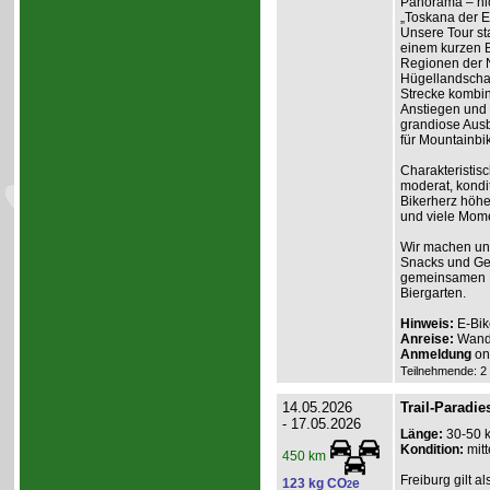
Panorama – nich
„Toskana der Ei
Unsere Tour st
einem kurzen B
Regionen der N
Hügellandschaf
Strecke kombin
Anstiegen und 
grandiose Ausb
für Mountainbik
Charakteristisc
moderat, kondit
Bikerherz höhe
und viele Mome
Wir machen unt
Snacks und Get
gemeinsamen Ei
Biergarten.
Hinweis:
E-Bik
Anreise:
Wande
Anmeldung
onl
Teilnehmende: 2 /
14.05.2026
Trail-Paradie
- 17.05.2026
Länge:
30-50 
Kondition:
mitt
450 km
Freiburg gilt a
123 kg CO
e
2