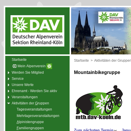
Startseite
Startseite
>
Aktivitäten der Gruppe
Mein Alpenverein
Mountainbikegruppe
Werden Sie Mitglied
Service
Unsere Werte
Ehrenamt - Werden Sie aktiv
Veranstaltungen
Aktivitäten der
G
ruppen
Tagesveranstaltungen
Mehrtagesveranstaltungen
A
lpinistengruppe
F
amiliengruppen
Zum nächsten Termin
Janu