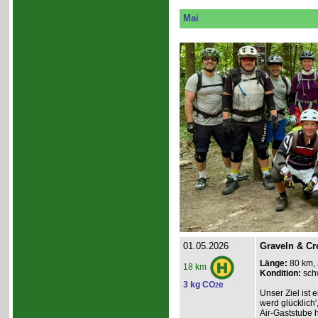
Mai
01.05.2026
Graveln & Cr
Länge:
80 km,
18 km
Kondition:
sch
3 kg CO
e
2
Unser Ziel ist e
werd glücklich'
Air-Gaststube h