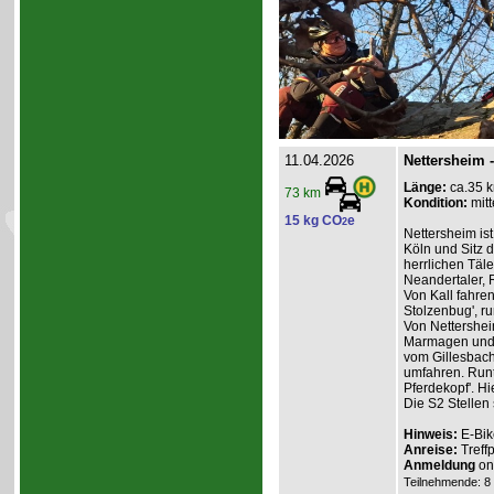
11.04.2026
Nettersheim 
Länge:
ca.35 
73 km
Kondition:
mitt
15 kg CO
e
2
Nettersheim is
Köln und Sitz 
herrlichen Täl
Neandertaler,
Von Kall fahren
Stolzenbug', ru
Von Nettershei
Marmagen und d
vom Gillesbach
umfahren. Runt
Pferdekopf'. H
Die S2 Stellen
Hinweis:
E-Bik
Anreise:
Treff
Anmeldung
onl
Teilnehmende: 8 /