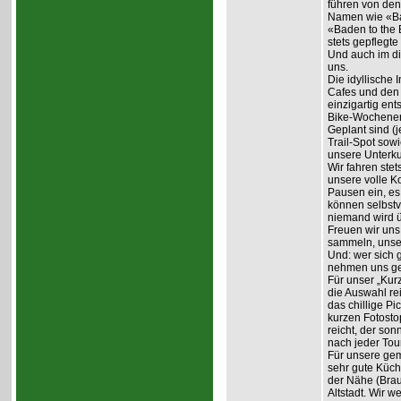
führen von den
Namen wie «Ba
«Baden to the 
stets gepflegte 
Und auch im di
uns.
Die idyllische 
Cafes und den 
einzigartig ent
Bike-Wochene
Geplant sind (
Trail-Spot sowi
unsere Unterku
Wir fahren ste
unsere volle K
Pausen ein, es 
können selbstv
niemand wird ü
Freuen wir uns
sammeln, unser
Und: wer sich 
nehmen uns ger
Für unser „Kur
die Auswahl re
das chillige P
kurzen Fotosto
reicht, der so
nach jeder Tou
Für unsere gem
sehr gute Küch
der Nähe (Brau
Altstadt. Wir 