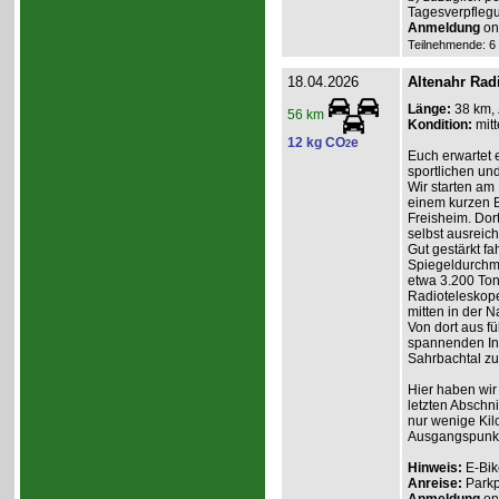
Tagesverpflegu
Anmeldung
onl
Teilnehmende: 6 /
18.04.2026
Altenahr Rad
Länge:
38 km,
56 km
Kondition:
mitt
12 kg CO
e
2
Euch erwartet 
sportlichen und
Wir starten am 
einem kurzen B
Freisheim. Dort
selbst ausreic
Gut gestärkt fa
Spiegeldurchm
etwa 3.200 Ton
Radioteleskope
mitten in der Na
Von dort aus f
spannenden Inf
Sahrbachtal zur
Hier haben wir
letzten Abschni
nur wenige Kil
Ausgangspunkt 
Hinweis:
E-Bik
Anreise:
Parkp