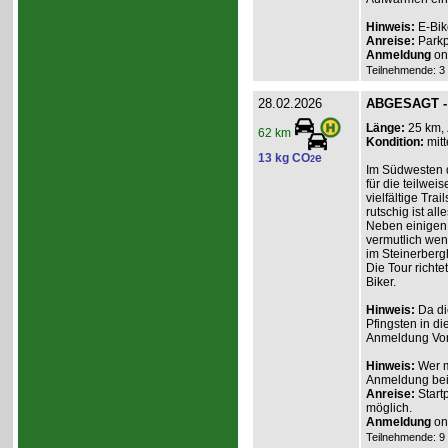
Hinweis:
E-Bik
Anreise:
Parkp
Anmeldung
onl
Teilnehmende: 3 /
28.02.2026
ABGESAGT - 
Länge:
25 km,
62 km
Kondition:
mitt
13 kg CO
e
2
Im Südwesten de
für die teilwe
vielfältige Trai
rutschig ist all
Neben einigen 
vermutlich wen
im Steinerberg
Die Tour richte
Biker.
Hinweis:
Da di
Pfingsten in di
Anmeldung Vor
Hinweis:
Wer m
Anmeldung beim
Anreise:
Start
möglich.
Anmeldung
onl
Teilnehmende: 9 /