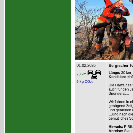
01.02.2026
Bergischer F
Länge:
30 km,
23 km
Kondition:
einf
6 kg CO
e
2
Die Hälfte des 
auch für den Ja
Sportgerät…
Wir fahren in e
genügend Zeit,
und genießen d
…und nach dies
gemütliches So
Hinweis:
E-Bik
Anreise:
Start