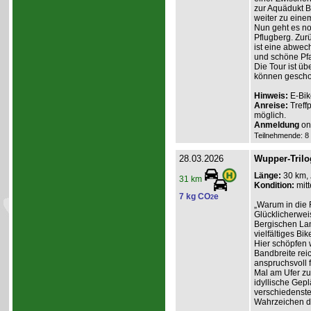
zur Aquädukt 
weiter zu eine
Nun geht es no
Pflugberg. Zur
ist eine abwec
und schöne Pf
Die Tour ist ü
können gescho
Hinweis:
E-Bik
Anreise:
Treff
möglich.
Anmeldung
onl
Teilnehmende: 8 /
28.03.2026
Wupper-Trilo
Länge:
30 km,
31 km
Kondition:
mitt
7 kg CO
e
2
„Warum in die 
Glücklicherweis
Bergischen Lan
vielfältiges Bik
Hier schöpfen w
Bandbreite reic
anspruchsvoll f
Mal am Ufer zum
idyllische Gep
verschiedenste
Wahrzeichen d