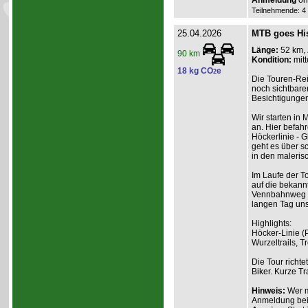
Anmeldung
onl
Teilnehmende: 4 /
25.04.2026
MTB goes His
Länge:
52 km,
90 km
Kondition:
mitt
18 kg CO
e
2
Die Touren-Rei
noch sichtbare
Besichtigungen
Wir starten in
an. Hier befah
Höckerlinie - G
geht es über sc
in den maleris
Im Laufe der T
auf die bekann
Vennbahnweg u
langen Tag uns
Highlights:
Höcker-Linie (
Wurzeltrails, 
Die Tour richte
Biker. Kurze T
Hinweis:
Wer m
Anmeldung beim