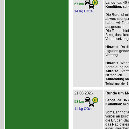
Länge:
ca. 40 
67 km
Kondition:
sch
14 kg CO
e
2
Die Rureifel mi
abwechslungsre
haben wir für e
ausgesucht.
Die Tour richte
Biker, das sich
Voraussetzung 
Hinweis:
Da di
Ligurien gedac
Vorrang.
Hinweis:
Wer m
Anmeldung beim
Anreise:
Start
ist möglich.
Anmeldung
onl
Teilnehmende: 3 /
21.03.2026
Runde um Mec
Länge:
ca. 36 
53 km
Kondition:
mitt
11 kg CO
e
2
Vom Bahnhof au
vorbei an Burg
die Bruder Klau
das Radiotelesk
einer Zwischen