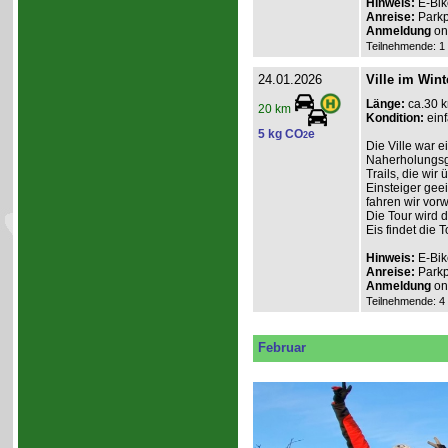
Hinweis:
E-Bik
Anreise:
Parkp
Anmeldung
onl
Teilnehmende: 1 /
24.01.2026
Ville im Wint
Länge:
ca.30 
20 km
Kondition:
einf
5 kg CO
e
2
Die Ville war e
Naherholungsge
Trails, die wir
Einsteiger geei
fahren wir vor
Die Tour wird 
Eis findet die To
Hinweis:
E-Bik
Anreise:
Parkp
Anmeldung
onl
Teilnehmende: 4 /
Februar