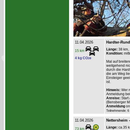
11.04.2026
Hardter-Rund
Länge:
38 km,
15 km
Kondition:
mitt
4 kg CO
e
2
Mal auf breite
weitgehend nic
durch die Hardt
die am Weg lie
Einsteiger gee
ist.
Hinweis:
Wer m
Anmeldung beim
Anreise:
Start
(Bensberger 
Anmeldung
onl
Teilnehmende: 6 /
11.04.2026
Nettersheim 
Länge:
ca.35 
73 km