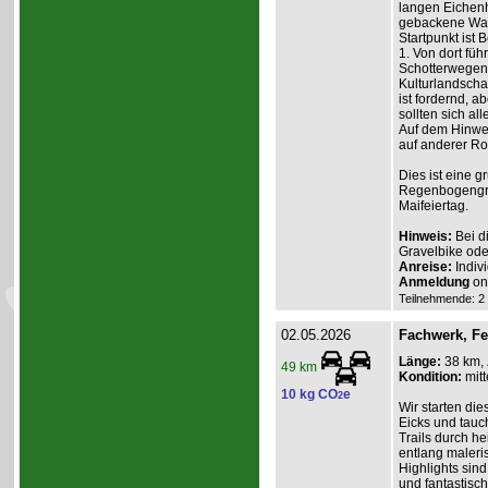
langen Eichenh
gebackene Waf
Startpunkt ist
1. Von dort füh
Schotterwegen
Kulturlandscha
ist fordernd, a
sollten sich all
Auf dem Hinweg
auf anderer Ro
Dies ist eine 
Regenbogengru
Maifeiertag.
Hinweis:
Bei d
Gravelbike ode
Anreise:
Indiv
Anmeldung
on
Teilnehmende: 2 /
02.05.2026
Fachwerk, F
Länge:
38 km,
49 km
Kondition:
mitt
10 kg CO
e
2
Wir starten d
Eicks und tauch
Trails durch h
entlang maleri
Highlights sin
und fantastisch