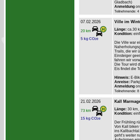
Gladbach)
Anmeldung
onl
Teilnehmende: 4 /
07.02.2026
Ville im Wint
Länge:
ca.30 
20 km
Kondition:
einf
5 kg CO
e
2
Die Ville war e
Naherholungsge
Trails, die wir
Einsteiger geei
fahren wir vor
Die Tour wird 
Eis findet die To
Hinweis:
E-Bik
Anreise:
Parkp
Anmeldung
onl
Teilnehmende: 8 /
21.02.2026
Kall Marmag
Länge:
30 km,
73 km
Kondition:
einf
15 kg CO
e
2
Der Frühling r
Von Kall biken
ins Kallbachtal
geht’s weiter 
Aufwärmen ein. 