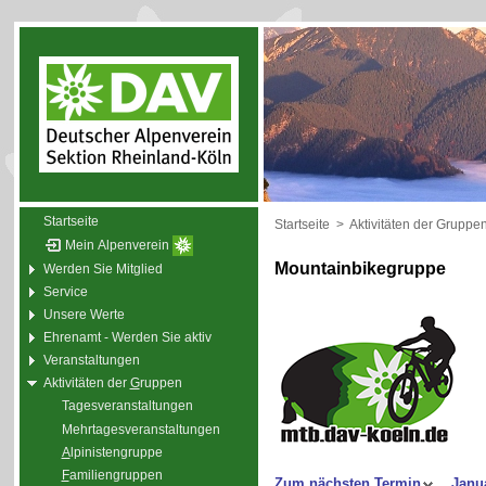
Startseite
Startseite
>
Aktivitäten der Gruppe
Mein Alpenverein
Mountainbikegruppe
Werden Sie Mitglied
Service
Unsere Werte
Ehrenamt - Werden Sie aktiv
Veranstaltungen
Aktivitäten der
G
ruppen
Tagesveranstaltungen
Mehrtagesveranstaltungen
A
lpinistengruppe
F
amiliengruppen
Zum nächsten Termin
Janu