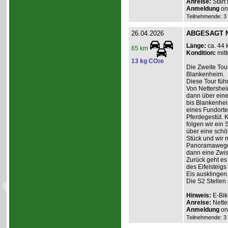
Anreise:
Start
Anmeldung
onl
Teilnehmende: 3 /
26.04.2026
ABGESAGT Ne
Länge:
ca. 44 
65 km
Kondition:
mitt
13 kg CO
e
2
Die Zweite Tour
Blankenheim.
Diese Tour füh
Von Nettershei
dann über einen
bis Blankenhei
eines Fundorte
Pferdegestüt. 
folgen wir ein 
über eine schö
Stück und wir 
Panoramawege 
dann eine Zwis
Zurück geht es
des Eifelsteig
Eis ausklingen
Die S2 Stellen
Hinweis:
E-Bik
Anreise:
Nette
Anmeldung
onl
Teilnehmende: 3 /