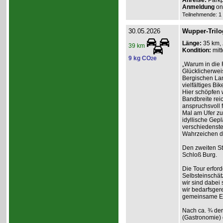
Anreise:
Parkp
Anmeldung
onl
Teilnehmende: 1 /
30.05.2026
Wupper-Trilo
Länge:
35 km,
39 km
Kondition:
mitt
9 kg CO
e
2
„Warum in die 
Glücklicherweis
Bergischen Lan
vielfältiges Bik
Hier schöpfen w
Bandbreite reic
anspruchsvoll f
Mal am Ufer zum
idyllische Gep
verschiedenste
Wahrzeichen d
Den zweiten St
Schloß Burg.
Die Tour erford
Selbsteinschät
wir sind dabei
wir bedarfsgere
gemeinsame Erl
Nach ca. ¾ der
(Gastronomie) 