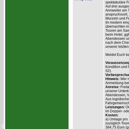
spektakuläre Fe
Auf drei ausge
Annweiler am Tr
anspruchsvoll,
Wurzeln und Fe
Im modern ein
übernachten in
Touren am Sam
beim Hotel, gg
Abendessen un
nach dem Check
unserer letzten
Meldet Euch bei
Voraussetzun
Kondition und f
S2).
Vorbesprechu
Hinweis:
Wer m
Anmeldung beim
Anreise:
Freit
unserer Unter
Abendessen, Vo
Aus logistische
Fahrgemeinsch
Leistungen:
Or
im Doppel- ode
Kosten:
a) Umlage pro 
zuzüglich Tour
384,75 Euro (gi