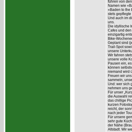
führen von den
Namen wie «Ba
«Baden to the 
stets gepflegte 
Und auch im di
uns.
Die idyllische 
Cafes und den 
einzigartig ent
Bike-Wochene
Geplant sind (
Trail-Spot sowi
unsere Unterku
Wir fahren ste
unsere volle K
Pausen ein, es 
können selbstv
niemand wird ü
Freuen wir uns
sammeln, unser
Und: wer sich 
nehmen uns ger
Für unser „Kur
die Auswahl re
das chillige P
kurzen Fotosto
reicht, der so
nach jeder Tou
Für unsere gem
sehr gute Küch
der Nähe (Brau
Altstadt. Wir 