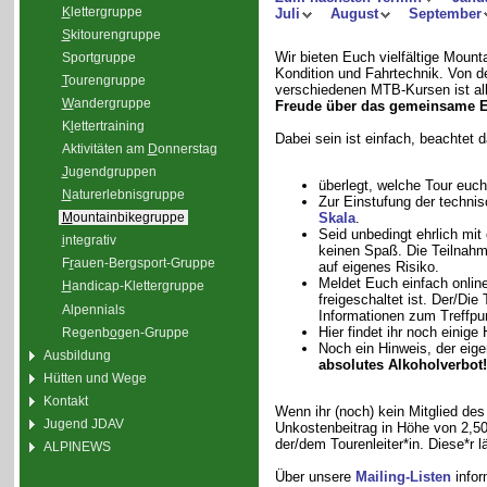
K
lettergruppe
Juli
August
September
S
kitourengruppe
Wir bieten Euch vielfältige Moun
Sport
g
ruppe
Kondition und Fahrtechnik. Von de
T
ourengruppe
verschiedenen MTB-Kursen ist all
W
andergruppe
Freude über das gemeinsame E
K
l
ettertraining
Dabei sein ist einfach, beachtet 
Aktivitäten am
D
onnerstag
J
ugendgruppen
überlegt, welche Tour euch
N
aturerlebnisgruppe
Zur Einstufung der technis
Skala
.
M
ountainbikegruppe
Seid unbedingt ehrlich mit
i
ntegrativ
keinen Spaß. Die Teilnahme
F
r
auen-Bergsport-Gruppe
auf eigenes Risiko.
Meldet Euch einfach onlin
H
andicap-Klettergruppe
freigeschaltet ist. Der/Die
Alpennials
Informationen zum Treffpu
Hier findet ihr noch eini
Regenb
o
gen-Gruppe
Noch ein Hinweis, der eigen
Ausbildung
absolutes Alkoholverbot!
Hütten und Wege
Kontakt
Wenn ihr (noch) kein Mitglied des
Jugend JDAV
Unkostenbeitrag in Höhe von 2,50 
der/dem Tourenleiter*in. Diese*r
ALPINEWS
Über unsere
Mailing-Listen
infor