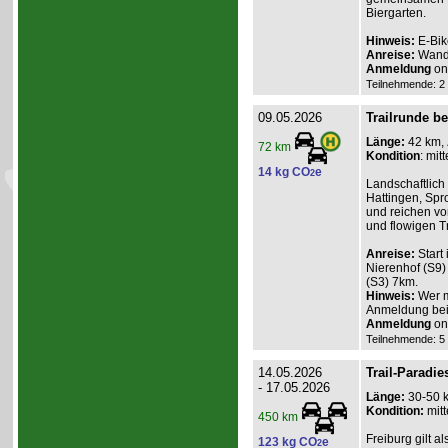
Biergarten.
Hinweis:
E-Bik
Anreise:
Wande
Anmeldung
onl
Teilnehmende: 2 /
09.05.2026
Trailrunde be
Länge:
42 km,
72 km
Kondition
: mitt
14 kg CO
e
2
Landschaftlich
Hattingen, Spr
und reichen vo
und flowigen Tr
Anreise:
Start
Nierenhof (S9) 
(S3) 7km.
Hinweis:
Wer m
Anmeldung bei
Anmeldung
onl
Teilnehmende: 5 /
14.05.2026
Trail-Paradie
- 17.05.2026
Länge:
30-50 
Kondition:
mitt
450 km
Freiburg gilt a
123 kg CO
e
2