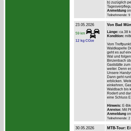
b) zuzüglich p
Tagesverpfleg
Anmeldung
onl
Teilnehmende: 9 /
23.05.2026
Von Bad Müns
Länge:
ca.38 
59 km
Kondition:
mitt
12 kg CO
e
2
Vom Treffpunkt
Waldkapelle Di
geht es auf ei
Wal und folgen
Binzenbach übe
Gaststätte zum
weiter. Denn es
Unsere Handys 
Dann geht runt
erblicken. Weit
einkehren, Gas
Waldbach bis k
Rodert und dan
eine Schluss E
Hinweis:
E-Bik
Anreise:
Mit P
Anmeldung
onl
Teilnehmende: 2 /
30.05.2026
MTB-Tour: Ei