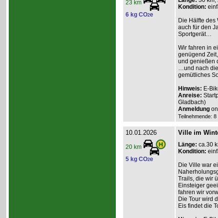
Länge:
30 km,
23 km
Kondition:
einf
6 kg CO
e
2
Die Hälfte des 
auch für den Ja
Sportgerät…
Wir fahren in e
genügend Zeit,
und genießen d
…und nach dies
gemütliches So
Hinweis:
E-Bik
Anreise:
Start
Gladbach)
Anmeldung
onl
Teilnehmende: 8 /
10.01.2026
Ville im Wint
Länge:
ca.30 
20 km
Kondition:
einf
5 kg CO
e
2
Die Ville war e
Naherholungsge
Trails, die wir
Einsteiger geei
fahren wir vor
Die Tour wird 
Eis findet die To