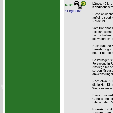
Länge:
46 km,
52 km
Kondition:
sch
11 kg CO
e
2
Diese abwechs
auf eine sport
Nordeifel.
Vom Bahnhof st
Eifellandschaft
Landschaften un
die waldreiche
Nach rund 20 K
Einkehrmöglich
neue Energie f
Gestärkt geht 
Forstwege in R
Anstiege mit s
sorgen für zu
abwechslungsr
Nach etwa 35 K
die letzten Ki
Wege rollen wi
Diese Tour ver
Genuss und bie
Eifel auf dem 
Hinweis:
E-Bik