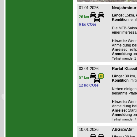
01.01.2026
Neujahrstour
Länge:
15km,
26 km
Kondition:
einf
6 kg CO
e
2
Die MTB-Saison
einer interess
Hinweis:
Wer m
Anmeldung beim
Anreise:
Treff
Anmeldung
onl
Teilnehmende: 1 /
03.01.2026
Rurtal Klassi
Länge:
30 km,
57 km
Kondition:
mitt
12 kg CO
e
2
Neben einigen 
bekannte Pfade
Hinweis:
Wer m
Anmeldung beim
Anreise:
Start
Anmeldung
onl
Teilnehmende: 7 /
10.01.2026
ABGESAGT - 