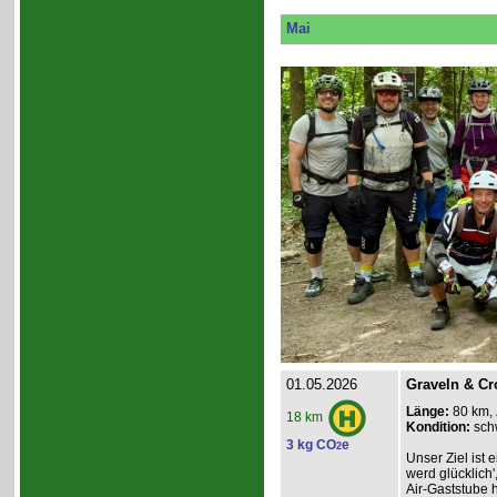
Mai
01.05.2026
Graveln & Cr
Länge:
80 km,
18 km
Kondition:
sch
3 kg CO
e
2
Unser Ziel ist e
werd glücklich'
Air-Gaststube h