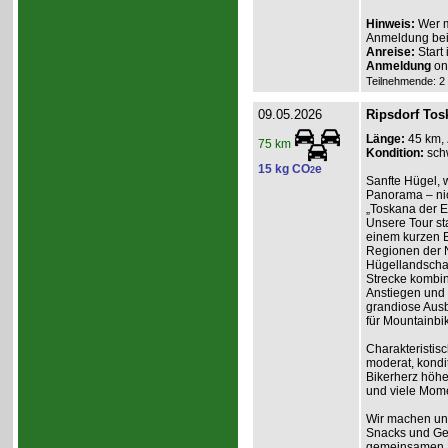
Hinweis:
Wer m
Anmeldung beim
Anreise:
Start
Anmeldung
onl
Teilnehmende: 2 /
09.05.2026
Ripsdorf Tosk
Länge:
45 km,
75 km
Kondition:
sch
15 kg CO
e
2
Sanfte Hügel, 
Panorama – nich
„Toskana der Ei
Unsere Tour st
einem kurzen B
Regionen der N
Hügellandschaf
Strecke kombin
Anstiegen und 
grandiose Ausb
für Mountainbik
Charakteristisc
moderat, kondit
Bikerherz höhe
und viele Mome
Wir machen unt
Snacks und Get
gemeinsamen Ei