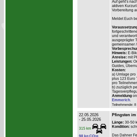
Auf geht’s nach
aktiven Kurzur
Vorbereitung a
Meldet Euch bei
Voraussetzun
fortgeschritten
und verantwort
ausgeprägter T
gemeinsamer / 
Vorbesprechu
Hinweis:
E-Bik
Anreise:
mit P
Leistungen:
Or
Guides, Überna
Kosten:
a) Umlage pro 
plus 123 Euro 
pro Teilnehmer 
b) zuzüglich p
Tagesverpflegu
Anmeldung
onl
Emmerich
.
Teilnehmende: 8 /
22.05.2026
Pfingsten im
- 25.05.2026
Länge:
30-50 
Kondition:
sch
315 km
Das Dahner Fels
98 kg CO
e
2