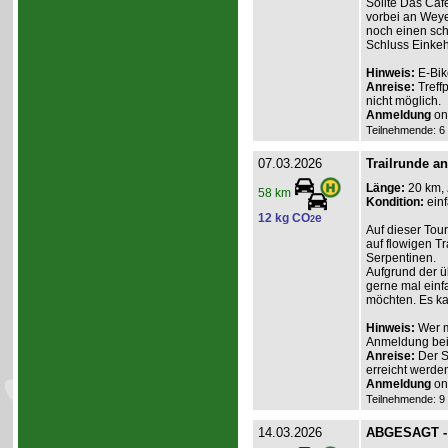
Sollte Das Caf
vorbei an Weye
noch einen sch
Schluss Einkeh
Hinweis:
E-Bik
Anreise:
Treff
nicht möglich.
Anmeldung
onl
Teilnehmende: 6 /
07.03.2026
Trailrunde an
Länge:
20 km,
58 km
Kondition:
einf
12 kg CO
e
2
Auf dieser Tou
auf flowigen Tr
Serpentinen.
Aufgrund der üb
gerne mal einf
möchten. Es ka
Hinweis:
Wer m
Anmeldung beim
Anreise:
Der St
erreicht werden
Anmeldung
onl
Teilnehmende: 9 /
14.03.2026
ABGESAGT - R