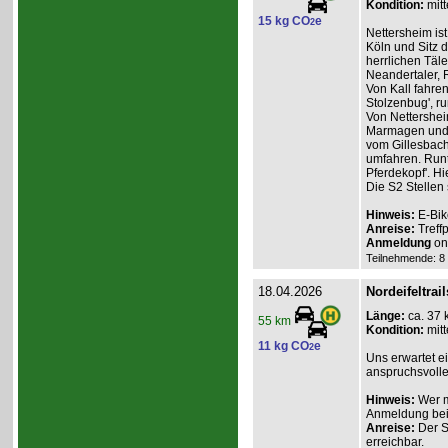
Kondition:
mitt
15 kg CO
e
2
Nettersheim is
Köln und Sitz 
herrlichen Täl
Neandertaler,
Von Kall fahren
Stolzenbug', ru
Von Nettershei
Marmagen und d
vom Gillesbach
umfahren. Runt
Pferdekopf'. H
Die S2 Stellen
Hinweis:
E-Bik
Anreise:
Treff
Anmeldung
onl
Teilnehmende: 8 /
18.04.2026
Nordeifeltrail
Länge:
ca. 37 
55 km
Kondition:
mitt
11 kg CO
e
2
Uns erwartet e
anspruchsvolle
Hinweis:
Wer m
Anmeldung beim
Anreise:
Der St
erreichbar.