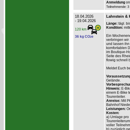
Anmeldung
onl
Teilnehmende: 3 /
18.04.2026
Lahnstein & 
- 19.04.2026
Länge:
tägl. bi
Kondition:
mitt
120 km
Ein Wochenend
36 kg CO
e
2
verbringen wir
und lassen ihn
komfortablen D
im Boutique-Ho
Seite des Rhein
flowig schnell 
Meldet Euch bei
Voraussetzun
Gelände.
Vorbesprechu
Hinweis:
E-Bik
einem E-Bike t
Tourenleiter.
Anreise:
Mit P
Bahnhof Nieder
Leistungen:
Or
Kosten:
a) Umlage pro 
Tourenleiterum
voller Teilnehm
b) zuzüglich p