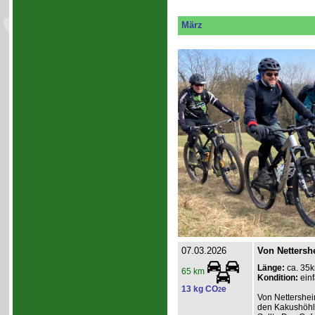
März
07.03.2026
Von Nettersh
Länge:
ca. 35
65 km
Kondition:
einf
13 kg CO
e
2
Von Nettershei
den Kakushöhle