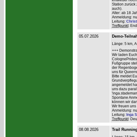
entweder noch 
Station zurück 
auch).
Alter: ab 18 Ja
Anmeldung: nur
Leitung:
Christ
Treffpunkt
: End
05.07.2026
Demo-Teilna
Länge: 5 km, A
+++ Demonstra
Wir laden Euch
ColognePrides 
Fußgruppe stel
der Regenbogen
uns für Queerr
Bitte meldet Eu
Grundverpflegu
angemeldet habe
uns dazu paral
'inga.stademan
Spontane Anmel
können wir dan
Wir freuen uns
Anmeldung: nur
Leitung:
Inga 
Treffpunkt
: Deu
08.08.2026
Trail Runnin