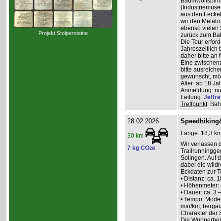
Baumwollspinne
(Industriemuse
aus den Feckel
wir den Metabo
ebenso vielen 
Projekt Stolpersteine
zurück zum Ba
Die Tour erfor
Jahreszeitlich
daher bitte an
Eine zwischenz
bitte ausreiche
gewünscht, mög
Alter: ab 18 Ja
Anmeldung: nur
Leitung:
Jeffre
Treffpunkt
: Bah
28.02.2026
Speedhiking
Länge: 18,3 km
30 km
Wir verlassen 
7 kg CO
e
2
Trailrunningg
Solingen. Auf 
dabei die wild
Eckdaten zur T
• Distanz: ca. 
• Höhenmeter: 
• Dauer: ca. 3 
• Tempo: Moder
min/km, bergau
Charakter der 
Die Wupperberge