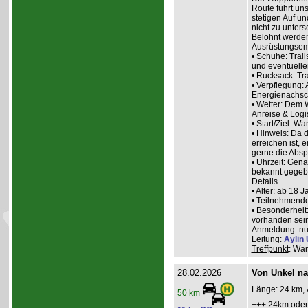
Route führt uns
stetigen Auf un
nicht zu unter
Belohnt werden 
Ausrüstungsem
• Schuhe: Trail
und eventuelle
• Rucksack: Tra
• Verpflegung: 
Energienachsch
• Wetter: Dem 
Anreise & Logis
• Start/Ziel: W
• Hinweis: Da 
erreichen ist, 
gerne die Abs
• Uhrzeit: Gena
bekannt gegeb
Details
• Alter: ab 18 J
• Teilnehmende
• Besonderheit
vorhanden sein
Anmeldung: nur
Leitung:
Aylin 
Treffpunkt
: Wan
28.02.2026
Von Unkel na
Länge: 24 km, 
50 km
+++ 24km oder