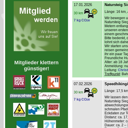
17.01.2026
Natursteig Si
Länge: 16 km, 
30 km
Wir bewegen un
7 kg CO
e
2
Natursteig Sie
Metern entlang
unseren ersten 
einem geschme
Bitte bedenkt, 
lohnt sich dahe
Wir starten un
reisen gemeins
ihr ein paar T
Freundliche H
Mitglieder klettern
Alter: ab 18 Ja
Anmeldung: nur
günstiger!
Leitung:
Christ
Treffpunkt
: Ba
07.02.2026
Speedhiking&
Länge: 17,5 km
30 km
Wir lassen den
7 kg CO
e
2
Natursteig Sie
abwechslungsr
schmalen Pfad
Eckdaten zur T
Distanz: ca. 17
Höhenmeter: ca
Dauer: ca. 2 – 