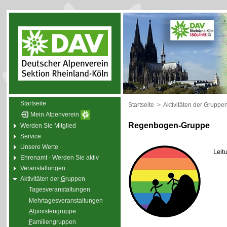
Startseite
Startseite
>
Aktivitäten der Gruppe
Mein Alpenverein
Regenbogen-Gruppe
Werden Sie Mitglied
Service
Unsere Werte
Leit
Ehrenamt - Werden Sie aktiv
Veranstaltungen
Aktivitäten der
G
ruppen
Tagesveranstaltungen
Mehrtagesveranstaltungen
A
lpinistengruppe
F
amiliengruppen