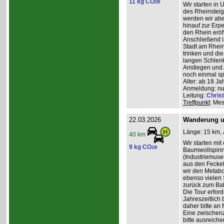
11 kg CO
e
2
Wir starten in 
des Rheinsteigs
werden wir abe
hinauf zur Erp
den Rhein eröff
Anschließend la
Stadt am Rhein
trinken und di
langen Schlenk
Anstiegen und 
noch einmal sp
Alter: ab 18 Ja
Anmeldung: nur
Leitung:
Christ
Treffpunkt
: Me
22.03.2026
Wanderung u
Länge: 15 km, 
40 km
Wir starten mi
9 kg CO
e
2
Baumwollspinne
(Industriemuse
aus den Feckel
wir den Metabo
ebenso vielen 
zurück zum Ba
Die Tour erfor
Jahreszeitlich
daher bitte an
Eine zwischenz
bitte ausreiche