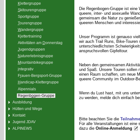
K
lettergruppe
Die Regenbogen-Gruppe ist eine W
S
kitourengruppe
queere, inter- und asexuelle Wand
Sport
g
ruppe
gemeinsam die Natur zu genießen. 
queeren Menschen und interessier
T
ourengruppe
W
andergruppe
K
l
ettertraining
Unser Programm ist genauso viel
wir auch Trail Runs, Bike-Touren 
Aktivitäten am
D
onnerstag
unterschiedlichsten Schwierigkei
J
ugendgruppen
anspruchsvollen Gipfeltour.
N
aturerlebnisgruppe
M
ountainbikegruppe
Neben den gemeinsamen Aktivität
i
ntegrativ
und Spaß. Unsere Touren sollen n
einen Raum schaffen, um neue Me
F
r
auen-Bergsport-Gruppe
queere Community im Outdoor-Be
H
andicap-Klettergruppe
Alpennials
Wenn du Lust hast, mit uns unterw
Regenb
o
gen-Gruppe
zu werden, melde dich einfach bei
Ausbildung
Hütten und Wege
Kontakt
Bitte beachten Sie die
Teilnahm
Jugend JDAV
Für alle Veranstaltungen ist eine
dazu die
Online-Anmeldung
ALPINEWS