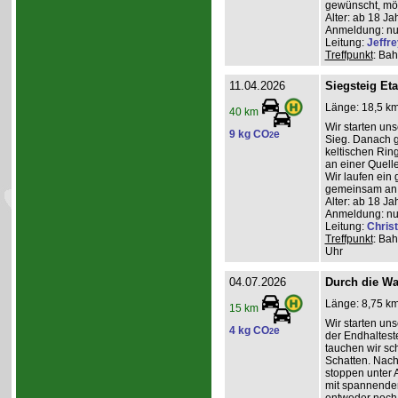
gewünscht, mög
Alter: ab 18 Ja
Anmeldung: nur
Leitung:
Jeffre
Treffpunkt
: Bah
11.04.2026
Siegsteig Et
Länge: 18,5 km
40 km
Wir starten un
9 kg CO
e
2
Sieg. Danach g
keltischen Rin
an einer Quel
Wir laufen ein
gemeinsam an 
Alter: ab 18 Ja
Anmeldung: nur
Leitung:
Christ
Treffpunkt
: Ba
Uhr
04.07.2026
Durch die W
Länge: 8,75 km,
15 km
Wir starten un
4 kg CO
e
2
der Endhaltest
tauchen wir sch
Schatten. Nac
stoppen unter 
mit spannender