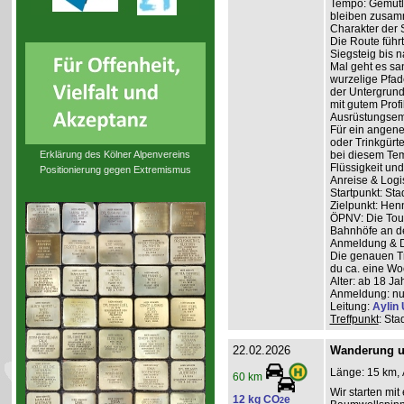
Tempo: Gemütli
bleiben zusam
Charakter der 
Die Route führ
Siegsteig bis 
Mal geht es san
wurzelige Pfad
der Untergrund
mit gutem Profi
Ausrüstungsem
Für ein angene
oder Trinkgürt
Erklärung des Kölner Alpenvereins
bei diesem Tem
Flüssigkeit und
Positionierung gegen Extremismus
Anreise & Logis
Startpunkt: Sta
Zielpunkt: Henn
ÖPNV: Die Tour 
Bahnhöfe an de
Anmeldung & D
Die genauen Tr
du ca. eine Woc
Alter: ab 18 Ja
Anmeldung: nur
Leitung:
Aylin 
Treffpunkt
: Sta
22.02.2026
Wanderung u
Länge: 15 km, 
60 km
Wir starten mi
12 kg CO
e
2