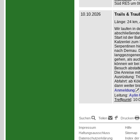
Süd RE5 um 08:
10.10.2026
Trails & Trau
Länge: 24 km, 
Wir laufen in 
abschließender
Start ist der B
Katzenlei zum 
Serpentinen hi
nach Dernau. 
langgezogenen
gehen, als auc
können wir bei
Besuch abstatt
Die Anreise mi
Ausrüstung: Tri
Abfahrt: ab K
dann weiter bi
Anmeldung
Leitung:
Aylin 
Treffpunkt
: 10
Suchen
Teilen
Drucken
Impressum
Hilfe
Haftungsausschluss
Sitemap
Datenschutzerklärung
Index der