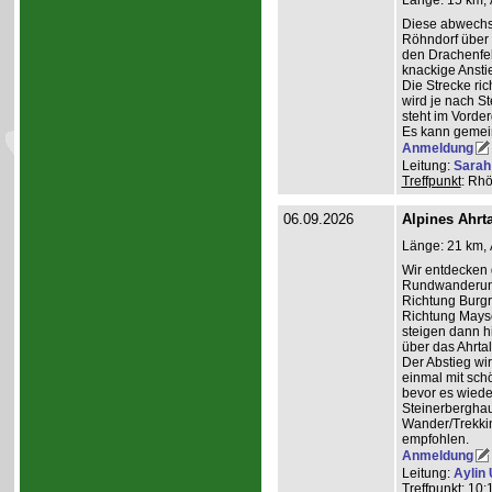
Länge: 15 km, 
Diese abwechs
Röhndorf über 
den Drachenfe
knackige Ansti
Die Strecke ric
wird je nach S
steht im Vorde
Es kann gemei
Anmeldung
Leitung:
Sarah 
Treffpunkt
: Rh
06.09.2026
Alpines Ahrta
Länge: 21 km, 
Wir entdecken 
Rundwanderung 
Richtung Burgr
Richtung Maysc
steigen dann h
über das Ahrta
Der Abstieg wi
einmal mit schö
bevor es wiede
Steinerberghau
Wander/Trekkin
empfohlen.
Anmeldung
Leitung:
Aylin 
Treffpunkt
: 10