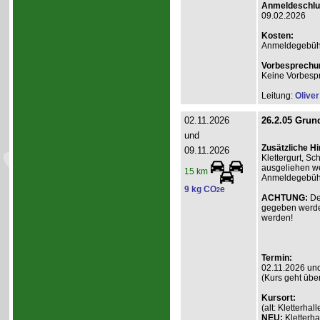
Anmeldeschlu
09.02.2026
Kosten:
Anmeldegebühr A
Vorbesprechu
Keine Vorbesp
Leitung:
Olive
02.11.2026
26.2.05 Grund
und
Zusätzliche H
09.11.2026
Klettergurt, S
ausgeliehen we
15 km
Anmeldegebühr 
9 kg CO
e
2
ACHTUNG:
De
gegeben werde
werden!
Termin:
02.11.2026 un
(Kurs geht übe
Kursort:
(alt: Kletterh
NEU:
Kletterha