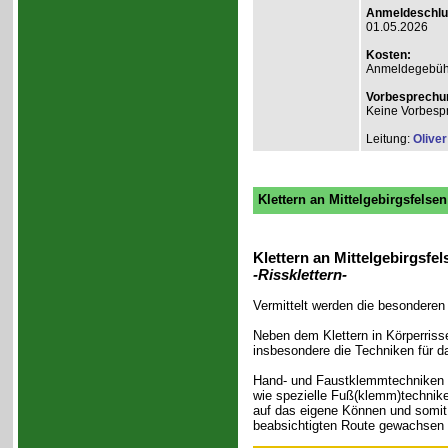
Anmeldeschlu
01.05.2026
Kosten:
Anmeldegebühr
Vorbesprechu
Keine Vorbesp
Leitung:
Olive
Klettern an Mittelgebirgsfelse
Klettern an Mittelgebirgsfel
-Rissklettern-
Vermittelt werden die besonderen 
Neben dem Klettern in Körperriss
insbesondere die Techniken für d
Hand- und Faustklemmtechniken (
wie spezielle Fuß(klemm)technike
auf das eigene Können und somit 
beabsichtigten Route gewachsen is