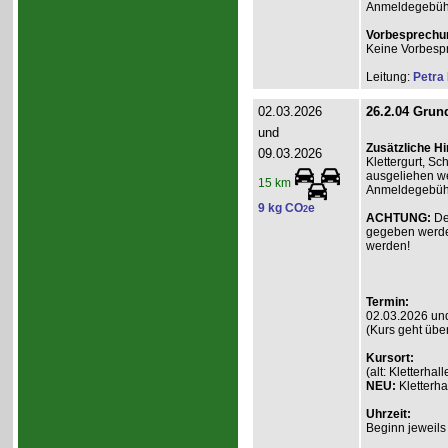
Anmeldegebühr A
Vorbesprechu
Keine Vorbesp
Leitung:
Petra
02.03.2026
26.2.04 Grund
und
Zusätzliche H
09.03.2026
Klettergurt, S
ausgeliehen we
15 km
Anmeldegebühr 
9 kg CO
e
2
ACHTUNG:
De
gegeben werde
werden!
Termin:
02.03.2026 un
(Kurs geht übe
Kursort:
(alt: Kletterh
NEU:
Kletterha
Uhrzeit:
Beginn jeweils