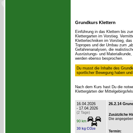
Grundkurs Klettern
Einführung in das Klettern bis zum
Klettergarten im Vorstieg. Vermit
Klettertechniken im Vorstieg, da
Topropes und der Umbau zum „ab
Gefahrenanalysen, die realistisc
Ausrüstungs- und Materialkunde, 
werden ebenso besprochen.
Du musst die Inhalte des Grundk
sportlicher Bewegung haben und ü
Nach dem Kurs hast Du die notwen
Klettergärten der Mittelgebirgsfel
16.04.2026
26.2.14 Grund
- 17.04.2026
(2 Tage)
Zusätzliche H
Die angegebene
90 km
30 kg CO
e
2
Termin: