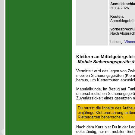
Anmeldeschlu
30.04.2026
Kosten:
Anmeldegebühr
Vorbesprechu
Nach Absprac
Leitung:
Vince
Klettern an Mittelgebirgsfel
-Mobile Sicherungsgeräte &
Vermittelt wird das legen von Zw
mobilen Sicherungsgeräten (Klemm
heraus, um Kletterrouten abzusic
Materialkunde, im Bezug auf Funk
unterschiedlichen Sicherungsgerät
Zuverlässigkeit eines gesetzten 
Du musst die Inhalte des Aufbau
einjährige Klettererfahrung mitb
Klettergarten beherrschen.
Nach dem Kurs bist Du in der Lage
selbständig, nur mit mobilen Sic