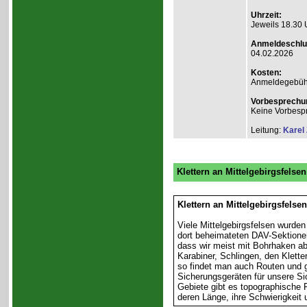
Uhrzeit:
Jeweils 18.30 
Anmeldeschlu
04.02.2026
Kosten:
Anmeldegebühr A
Vorbesprechu
Keine Vorbesp
Leitung:
Karel
Klettern an Mittelgebirgsfelsen
Klettern an Mittelgebirgsfelse
Viele Mittelgebirgsfelsen wurden
dort beheimateten DAV-Sektione
dass wir meist mit Bohrhaken abg
Karabiner, Schlingen, den Klette
so findet man auch Routen und g
Sicherungsgeräten für unsere Si
Gebiete gibt es topographische F
deren Länge, ihre Schwierigkeit 