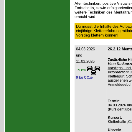
Atemtechniken, positive Visualisi
Fortschritts, sowie erfolgsorientie
weitere Techniken des Mentaltrai
erreicht wird.
Du musst die Inhalte des Aufbau
einjährige Klettererfahrung mitb
Vorstieg klettern können!
04.03.2026
26.2.12 Menta
und
Zusätzliche H
11.03.2026
Hast Du Sturz
Vorstiegs- und
15 km
erforderlich!
D
Klettergurt, S
9 kg CO
e
2
ausgeliehen wer
Anmeldegebühr 
Termin:
04.03.2026 un
(Kurs geht übe
Kursort:
Kletterhalle „
Uhrzeit: