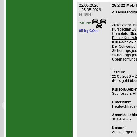
22.05.2026
26.2.22 Mobi
- 25.05.2026
& selbständig
(4 Tage)
240 km
Zusätzliche H
Kursbeginn 18:
85 kg CO
e
2
Camelots, Stop
Dieser Kurs wi
Kurs-Nr.: 26.2
Der Schwerpunk
Sicherungsgerä
Sicherungsgerä
Übernachtungsk
Termin:
22.05.2026 – 
(Kurs geht übe
Kursort/Gebiet
Südhessen, Rh
Unterkunft
Heubachhaus (
Anmeldeschlu
30.04.2026
Kosten:
Anmeldegebühr