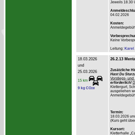
Jeweils 18.30 
Anmeldeschlu
04.02.2026
Kosten:
Anmeldegebühr A
Vorbesprechu
Keine Vorbesp
Leitung:
Karel
18.03.2026
26.2.13 Menta
und
Zusätzliche H
25.03.2026
Hast Du Sturz
Vorstiegs- und
15 km
erforderlich!
D
Klettergurt, S
9 kg CO
e
2
ausgeliehen wer
Anmeldegebühr 
Termin:
18.03.2026 un
(Kurs geht übe
Kursort:
Kletterhalle „