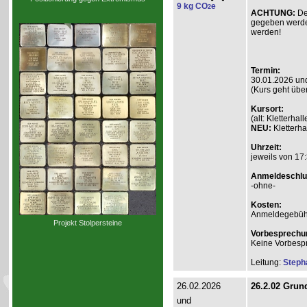
9 kg CO
e
2
ACHTUNG:
De
gegeben werde
werden!
Termin:
30.01.2026 un
(Kurs geht übe
Kursort:
(alt: Kletterh
NEU:
Kletterha
Uhrzeit:
jeweils von 17:
Anmeldeschlu
-ohne-
Kosten:
Anmeldegebühr A
Projekt Stolpersteine
Vorbesprechu
Keine Vorbesp
Leitung:
Steph
26.02.2026
26.2.02 Grund
und