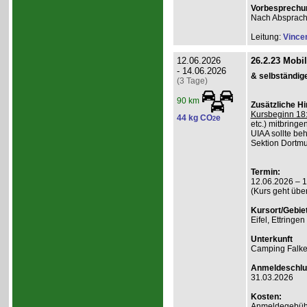
Vorbesprechu
Nach Absprac
Leitung:
Vince
12.06.2026
26.2.23 Mobi
- 14.06.2026
& selbständig
(3 Tage)
90 km
Zusätzliche H
Kursbeginn 18:
44 kg CO
e
2
etc.) mitbringe
UIAA sollte beh
Sektion Dortmu
Termin:
12.06.2026 – 
(Kurs geht übe
Kursort/Gebiet
Eifel, Ettringe
Unterkunft
Camping Falk
Anmeldeschlu
31.03.2026
Kosten:
Anmeldegebühr