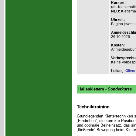
Kursort:
(alt: Kletterh
NEU:
Kletterha
Uhrzeit:
Beginn jeweils
Anmeldeschlu
26.10.2026
Kosten:
Anmeldegebühr A
Vorbesprechu
Keine Vorbesp
Leitung:
Olive
Hallenklettern
- Sonderkurse
Techniktraining
Grundlegenden Klettertechniken s
„Eindrehen“, die korrekte Positio
und optimale Beineinsatz, das si
„fließende“ Bewegung beim Klette