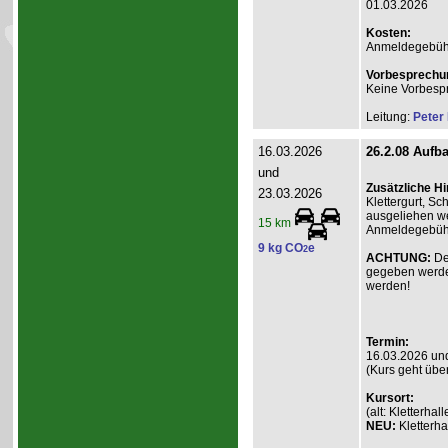
01.03.2026
Kosten:
Anmeldegebühr A
Vorbesprechu
Keine Vorbesp
Leitung:
Peter
16.03.2026
26.2.08 Aufba
und
Zusätzliche H
23.03.2026
Klettergurt, S
ausgeliehen we
15 km
Anmeldegebühr 
9 kg CO
e
2
ACHTUNG:
De
gegeben werde
werden!
Termin:
16.03.2026 un
(Kurs geht übe
Kursort:
(alt: Kletterh
NEU:
Kletterha