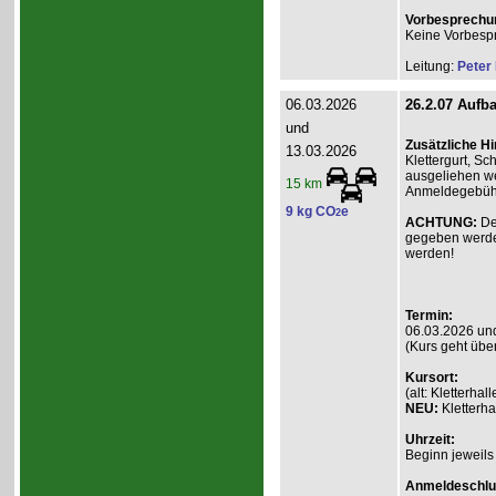
Vorbesprechu
Keine Vorbesp
Leitung:
Peter
06.03.2026
26.2.07 Aufba
und
Zusätzliche H
13.03.2026
Klettergurt, S
ausgeliehen we
15 km
Anmeldegebühr 
9 kg CO
e
2
ACHTUNG:
De
gegeben werde
werden!
Termin:
06.03.2026 un
(Kurs geht übe
Kursort:
(alt: Kletterh
NEU:
Kletterha
Uhrzeit:
Beginn jeweils
Anmeldeschlu