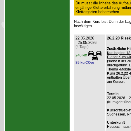
Du musst die Inhalte des Aufbau
einjährige Klettererfahrung mitb
Klettergarten beherrschen.
Nach dem Kurs bist Du in der Lage
bewältigen.
22.05.2026
26.2.20 Rissk
- 25.05.2026
(4 Tage)
Zusätzliche H
Kursbeginn 18:
240 km
Dieser Kurs wi
(siehe Kurs 26
85 kg CO
e
2
durchgeführt. 
Thema -Mobile
Kurs 26.2.22 
enthalten Über
am Kursort.
Termin:
22.05.2026 – 
(Kurs geht übe
Kursort/Gebiet
Südhessen, Rh
Unterkunft
Heubachhaus (