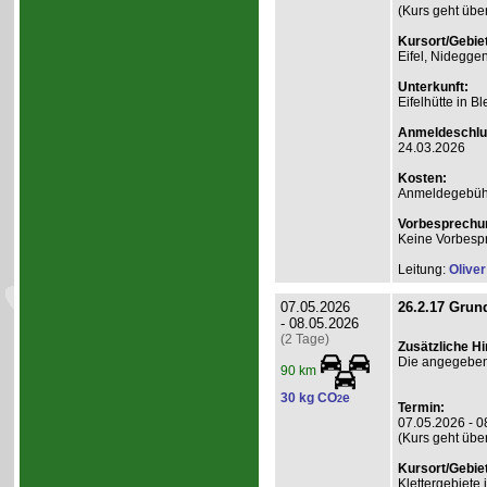
(Kurs geht übe
Kursort/Gebiet
Eifel, Nidegge
Unterkunft:
Eifelhütte in B
Anmeldeschlu
24.03.2026
Kosten:
Anmeldegebühr
Vorbesprechu
Keine Vorbesp
Leitung:
Olive
07.05.2026
26.2.17 Grund
- 08.05.2026
(2 Tage)
Zusätzliche H
Die angegebene
90 km
30 kg CO
e
2
Termin:
07.05.2026 - 0
(Kurs geht übe
Kursort/Gebiet
Klettergebiete