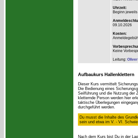
Uhrzeit:
Beginn jeweils
Anmeldeschlu
09.10.2026
Kosten:
Anmeldegebühr A
Vorbesprechu
Keine Vorbesp
Leitung:
Olive
Aufbaukurs Hallenklettern
Dieser Kurs vermittelt Sicherungst
Die Bedienung eines Sicherungsge
Seilführung und die Nutzung der
kletternde Person werden hier er
taktische Überlegungen eingegan
durchgeführt werden.
Du musst die Inhalte des Grundk
sein und etwa im V. - VI. Schwie
Nach dem Kurs bist Du in der Lage,