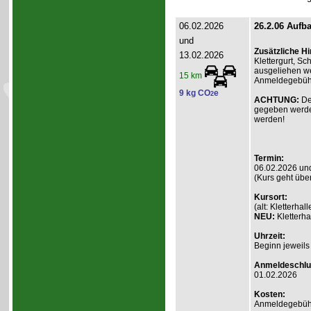
06.02.2026
26.2.06 Aufba
und
Zusätzliche H
13.02.2026
Klettergurt, S
ausgeliehen we
15 km
Anmeldegebühr 
9 kg CO
e
2
ACHTUNG:
De
gegeben werde
werden!
Termin:
06.02.2026 un
(Kurs geht übe
Kursort:
(alt: Kletterh
NEU:
Kletterha
Uhrzeit:
Beginn jeweils
Anmeldeschlu
01.02.2026
Kosten:
Anmeldegebühr A