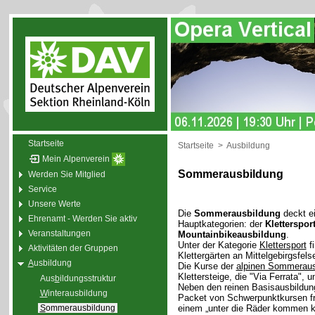
Startseite
Startseite
>
Ausbildung
Mein Alpenverein
Sommerausbildung
Werden Sie Mitglied
Service
Unsere Werte
Die
Sommerausbildung
deckt ei
Ehrenamt - Werden Sie aktiv
Hauptkategorien: der
Kletterspor
Veranstaltungen
Mountainbikeausbildung
.
Unter der Kategorie
Klettersport
fi
Aktivitäten der Gruppen
Klettergärten an Mittelgebirgsfel
A
usbildung
Die Kurse der
alpinen Sommeraus
Klettersteige, die "Via Ferrata",
Aus
b
ildungsstruktur
Neben den reinen Basisausbildu
W
interausbildung
Packet von Schwerpunktkursen freu
S
ommerausbildung
einem „unter die Räder kommen kö