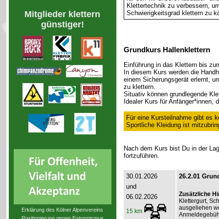
Klettertechnik zu verbessern, u
Schwierigkeitsgrad klettern zu k
Mitglieder klettern
günstiger!
Grundkurs Hallenklettern
Einführung in das Klettern bis zum
In diesem Kurs werden die Handha
einem Sicherungsgerät erlernt, um 
zu klettern.
Situativ können grundlegende Klet
Idealer Kurs für Anfänger*innen, 
Für eine Kursteilnahme gibt es k
Sportliche Kleidung ist mitzubrin
Nach dem Kurs bist Du in der Lage
fortzuführen.
30.01.2026
26.2.01 Grund
und
Zusätzliche H
06.02.2026
Klettergurt, S
ausgeliehen we
Erklärung des Kölner Alpenvereins
15 km
Anmeldegebühr 
Positionierung gegen Extremismus