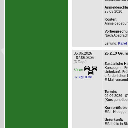
Anmeldeschlu
23.03.2026
Kosten:
Anmeldegebühr
Vorbesprechu
Nach Absprac
Leitung:
Karel
05.06.2026
26.2.19 Grund
- 07.06.2026
(3 Tage)
Zusätzliche H
Kursbeginn: Fr
50 km
Unterkunft, Frü
erforderlichen
37 kg CO
e
2
E-Mail versend
Termin:
05.06.2026 - 0
(Kurs geht übe
Kursort/Gebiet
Eifel, Nidegge
Unterkunft:
Eifelhütte in B