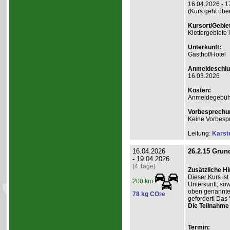
16.04.2026 - 1
(Kurs geht übe
Kursort/Gebiet
Klettergebiete
Unterkunft:
Gasthof/Hotel
Anmeldeschlu
16.03.2026
Kosten:
Anmeldegebühr
Vorbesprechu
Keine Vorbesp
Leitung:
Karst
16.04.2026
26.2.15 Grund
- 19.04.2026
(4 Tage)
Zusätzliche H
Dieser Kurs ist 
200 km
Unterkunft, so
oben genannte
78 kg CO
e
2
gefordert! Das 
Die Teilnahme 
Termin: