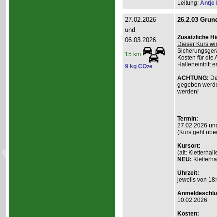
Leitung:
Antje
27.02.2026
26.2.03 Grund
und
Zusätzliche H
06.03.2026
Dieser Kurs wi
Sicherungsgerä
15 km
Kosten für die 
Halleneintritt e
9 kg CO
e
2
ACHTUNG:
De
gegeben werde
werden!
Termin:
27.02.2026 un
(Kurs geht übe
Kursort:
(alt: Kletterh
NEU:
Kletterha
Uhrzeit:
jeweils von 18:
Anmeldeschlu
10.02.2026
Kosten: