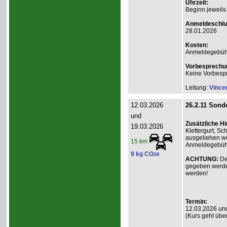
Uhrzeit:
Beginn jeweils
Anmeldeschlu
28.01.2026
Kosten:
Anmeldegebühr A
Vorbesprechu
Keine Vorbesp
Leitung:
Vince
12.03.2026
26.2.11 Sonde
und
Zusätzliche H
19.03.2026
Klettergurt, S
ausgeliehen we
15 km
Anmeldegebühr 
9 kg CO
e
2
ACHTUNG:
De
gegeben werde
werden!
Termin:
12.03.2026 un
(Kurs geht übe