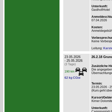
Unterkunft:
Gasthof/Hotel
Anmeldeschlu
07.04.2026
Kosten:
Anmeldegebühr
Vorbesprechu
Keine Vorbesp
Leitung:
Karst
23.05.2026
26.2.18 Grund
- 25.05.2026
(3 Tage)
Zusätzliche H
Die angegebene
190 km
Übernachtunge
62 kg CO
e
2
Termin:
23.05.2026 - 2
(Kurs geht übe
Kursort/Gebiet
Kirner Dolomit
Unterkunft:
Campingplatz 