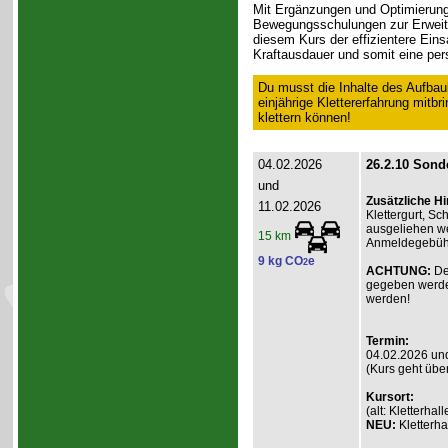
Mit Ergänzungen und Optimierung
Bewegungsschulungen zur Erweite
diesem Kurs der effizientere Eins
Kraftausdauer und somit eine pers
Du musst die Inhalte des Aufbau
einjährige Klettererfahrung mitb
klettern können!
04.02.2026
26.2.10 Sonde
und
Zusätzliche H
11.02.2026
Klettergurt, S
ausgeliehen we
15 km
Anmeldegebühr 
9 kg CO
e
2
ACHTUNG:
De
gegeben werde
werden!
Termin:
04.02.2026 un
(Kurs geht übe
Kursort:
(alt: Kletterh
NEU:
Kletterha