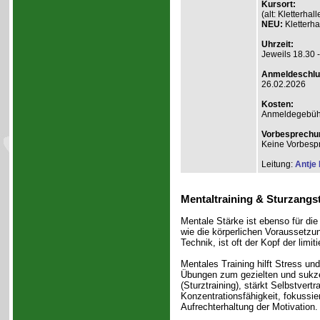
Kursort:
(alt: Kletterh
NEU:
Kletterha
Uhrzeit:
Jeweils 18.30 
Anmeldeschlu
26.02.2026
Kosten:
Anmeldegebühr A
Vorbesprechu
Keine Vorbesp
Leitung:
Antje
Mentaltraining & Sturzangs
Mentale Stärke ist ebenso für die
wie die körperlichen Voraussetzu
Technik, ist oft der Kopf der limit
Mentales Training hilft Stress und
Übungen zum gezielten und sukze
(Sturztraining), stärkt Selbstvert
Konzentrationsfähigkeit, fokussier
Aufrechterhaltung der Motivation.