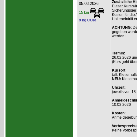
Zusätzliche H
05.03.2026
Dieser Kurs wi
Sicherungsgerä
15 km
Kosten für die 
Halleneintritt e
9 kg CO
e
2
ACHTUNG:
De
gegeben werde
werden!
Termin:
26.02.2026 un
(Kurs geht übe
Kursort:
(alt: Kletterh
NEU:
Kletterha
Uhrzeit:
jeweils von 18:
Anmeldeschlu
10.02.2026
Kosten:
Anmeldegebühr A
Vorbesprechu
Keine Vorbesp