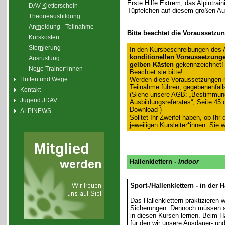
Erste Hilfe Extrem, das Alpintrain
DAV-
K
letterschein
Tüpfelchen auf diesem großen Au
T
heorieausbildung
An
m
eldung - Teilnahme
Bitte beachtet die Voraussetzu
Kursk
o
sten
Stor
n
ierung
In den Kursbeschreibungen des 
konditionellen Voraussetzung
Ausr
ü
stung
gelben Kästen
gekennzeichnet!
Ne
u
e Trainer*innen
Beachtet sie bitte!
Werden diese Voraussetzungen ni
Hütten und Wege
Teilnahme führen, gegebenenfall
Kontakt
(Siehe unsere AGB: „Bestimmun
Jugend JDAV
Ausbildungsreferates“; Seite 45
Download-)
ALPINEWS
Solltet Ihr Zweifel haben, ob Ihr
jeweiligen Kursleiter*innen. Sie
Hallenklettern -
Indoor
Sport-/Hallenklettern - in der 
Das Hallenklettern praktizieren
Sicherungen. Dennoch müssen au
in diesen Kursen lernen. Beim Ha
für den wir unsere Ausdauer- un