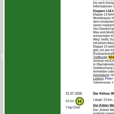
bis nach Königs
Informationen 
Etappen 13&14
Etappe 13 führ
Montabaurer Hö
dem renaturier
seiner markant
Von Dierdorf g
Max-und-Moritz
erinnernden Ki
Weg“ heißt. Du
mit einem Bierg
Etappe 15 weit
gibt, um den K
Rucksackverpf
Treffpunkt
:
Str
Anreise mit IC
in Obersteineba
Hotelbuchung i
Anmelden oder 
Anmeldung
: O
Leitung
:
Peter
Teilnehmende: 4 /
31.07.2026
Der Kölner We
Länge: 23 km, 
68 km
Der Kölner We
7 kg CO
e
2
Der „Kölner We
erstmals angel