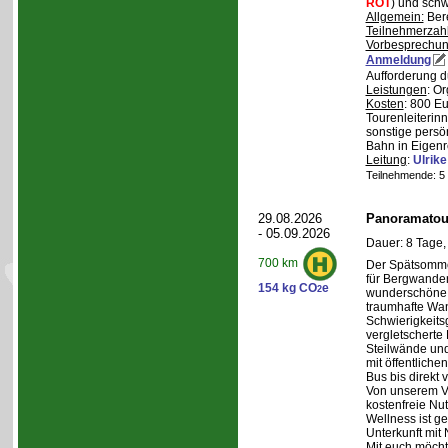
ROT
) und schw
Allgemein:
Bere
Teilnehmerzah
Vorbesprechu
Anmeldung
Aufforderung d
Leistungen
: O
Kosten
: 800 E
Tourenleiterin
sonstige persö
Bahn in Eigenr
Leitung
:
Ulrik
Teilnehmende: 5 /
29.08.2026
Panoramatour
- 05.09.2026
Dauer: 8 Tage,
700 km
Der Spätsommer
für Bergwander
154 kg CO
e
2
wunderschöne S
traumhafte Wa
Schwierigkeitsg
vergletscherte
Steilwände und
mit öffentliche
Bus bis direkt v
Von unserem Ve
kostenfreie Nu
Wellness ist ge
Unterkunft mit 
Mit euch möcht