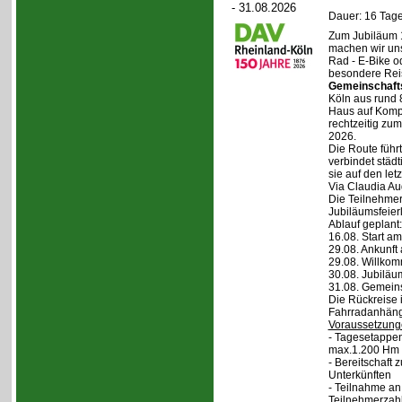
- 31.08.2026
Dauer: 16 Tage
Zum Jubiläum 
machen wir un
Rad - E-Bike o
besondere Reis
Gemeinschaft
Köln aus rund 
Haus auf Komper
rechtzeitig zu
2026.
Die Route führt
verbindet städt
sie auf den let
Via Claudia Aug
Die Teilnehmer
Jubiläumsfeier
Ablauf geplant:
16.08. Start a
29.08. Ankunft
29.08. Willko
30.08. Jubiläu
31.08. Gemein
Die Rückreise i
Fahrradanhänge
Voraussetzung
- Tagesetappen
max.1.200 Hm 
- Bereitschaft
Unterkünften
- Teilnahme an
Teilnehmerzah