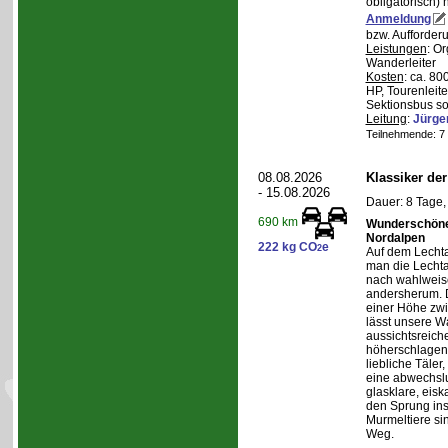
obligatorisch)
Anmeldung
bzw. Aufforder
Leistungen
: O
Wanderleiter
Kosten
: ca. 8
HP, Tourenleite
Sektionsbus so
Leitung
:
Jürge
Teilnehmende: 7 /
08.08.2026
Klassiker de
- 15.08.2026
Dauer: 8 Tage,
690 km
Wunderschöne 
Nordalpen
222 kg CO
e
2
Auf dem Lecht
man die Lechta
nach wahlweis
andersherum. D
einer Höhe zw
lässt unsere W
aussichtsreich
höherschlagen.
liebliche Täler
eine abwechslu
glasklare, eis
den Sprung ins
Murmeltiere si
Weg.