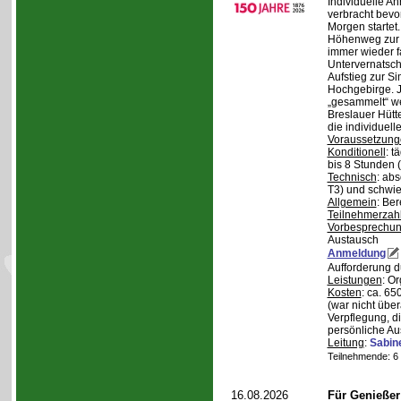
Individuelle A
verbracht bev
Morgen starte
Höhenweg zur N
immer wieder fa
Untervernatsch
Aufstieg zur Si
Hochgebirge. J
„gesammelt“ we
Breslauer Hütt
die individuell
Voraussetzung
Konditionell
: t
bis 8 Stunden (
Technisch
: abs
T3) und schwie
Allgemein
: Be
Teilnehmerzah
Vorbesprechu
Austausch
Anmeldung
Aufforderung 
Leistungen
: O
Kosten
: ca. 6
(war nicht übe
Verpflegung, d
persönliche Au
Leitung
:
Sabin
Teilnehmende: 6 /
16.08.2026
Für Genieße