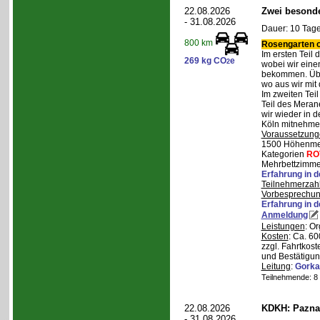
22.08.2026
Zwei besonde
- 31.08.2026
Dauer: 10 Tage
800 km
Rosengarten o
Im ersten Teil
269 kg CO
e
2
wobei wir eine
bekommen. Über
wo aus wir mit
Im zweiten Tei
Teil des Mera
wir wieder in d
Köln mitnehme
Voraussetzung
1500 Höhenmete
Kategorien
RO
Mehrbettzimmer
Erfahrung in 
Teilnehmerzah
Vorbesprechu
Erfahrung in 
Anmeldung
Leistungen
: O
Kosten
: Ca. 6
zzgl. Fahrtkos
und Bestätigun
Leitung
:
Gorka
Teilnehmende: 8 /
22.08.2026
KDKH: Pazna
- 31.08.2026