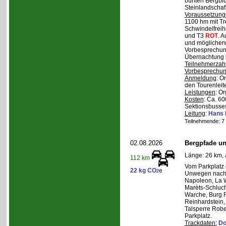
bunten Bergblu
Steinlandschaf
Voraussetzung
1100 hm mit Tr
Schwindelfreihe
und T3
ROT
. 
und möglicherw
Vorbesprechung
Übernachtung i
Teilnehmerzah
Vorbesprechu
Anmeldung
: O
den Tourenleite
Leistungen
: O
Kosten
: Ca. 6
Sektionsbusses
Leitung
:
Hans 
Teilnehmende: 7 /
02.08.2026
Bergpfade un
Länge: 26 km, 
112 km
Vom Parkplatz
22 kg CO
e
2
Unwegen nach/
Napoleon, La W
Marèts-Schlucht
Warche, Burg 
Reinhardstein,
Talsperre Robe
Parkplatz.
Trackdaten:
Do