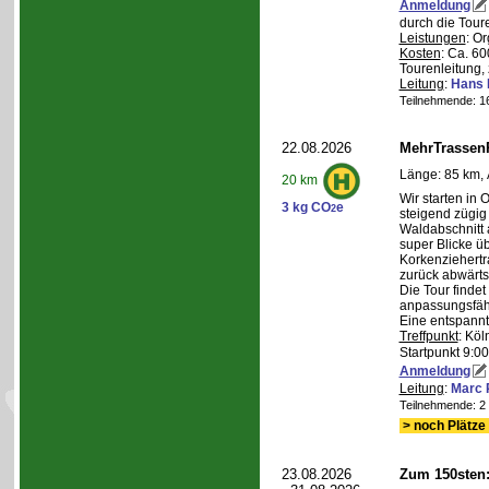
Anmeldung
durch die Tour
Leistungen
: O
Kosten
: Ca. 6
Tourenleitung, 
Leitung
:
Hans 
Teilnehmende: 16 
22.08.2026
MehrTrassen
Länge: 85 km, 
20 km
Wir starten in 
3 kg CO
e
2
steigend zügig
Waldabschnitt 
super Blicke ü
Korkenziehertr
zurück abwärts
Die Tour findet
anpassungsfähi
Eine entspannt
Treffpunkt
: Köl
Startpunkt 9:0
Anmeldung
Leitung
:
Marc 
Teilnehmende: 2 /
> noch Plätze 
23.08.2026
Zum 150sten