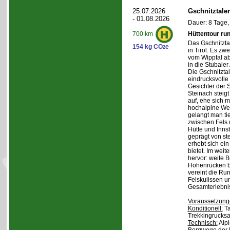
25.07.2026
Gschnitztale
- 01.08.2026
Dauer: 8 Tage,
Hüttentour ru
700 km
Das Gschnitztal
154 kg CO
e
2
in Tirol. Es zw
vom Wipptal ab 
in die Stubaier
Die Gschnitzta
eindrucksvolle
Gesichter der S
Steinach steig
auf, ehe sich m
hochalpine Wel
gelangt man ti
zwischen Fels
Hütte und Inns
geprägt von st
erhebt sich ein
bietet. Im weit
hervor: weite 
Höhenrücken be
vereint die Ru
Felskulissen u
Gesamterlebni
Voraussetzung
Konditionell:
Ta
Trekkingrucksa
Technisch:
Alpi