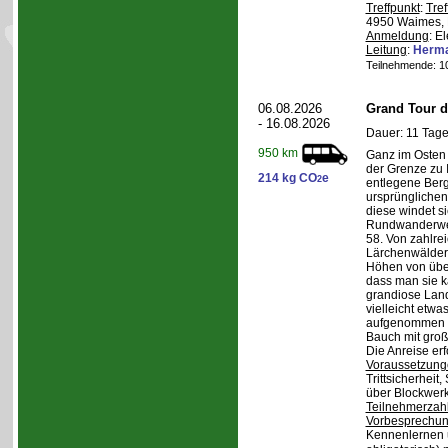
Treffpunkt
:
Tref
4950 Waimes, 
Anmeldung
: E
Leitung
:
Herma
Teilnehmende: 10 
06.08.2026
Grand Tour d
- 16.08.2026
Dauer: 11 Tage
950 km
Ganz im Osten 
der Grenze zu I
214 kg CO
e
2
entlegene Bergr
ursprünglichen
diese windet si
Rundwanderwe
58. Von zahlre
Lärchenwäldern
Höhen von über 
dass man sie k
grandiose Land
vielleicht etwa
aufgenommen wi
Bauch mit groß
Die Anreise erf
Voraussetzung
Trittsicherheit
über Blockwerk 
Teilnehmerzah
Vorbesprechu
Kennenlernen 