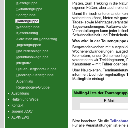
K
lettergruppe
Pisten, zum Trekking in die Natu
eigenen Füßen, aber auch rollend
S
kitourengruppe
Damit Ihr Euch untereinander ken
Sport
g
ruppe
vorbereiten könnt, bieten wir gan
T
ourengruppe
Tages- sowie Mehrtagesveranstal
Tageswanderungen, Kulturwander
W
andergruppe
Veranstaltungen kann jeder teiln
K
l
ettertraining
Schwindelfreiheit und Trittsicherhe
Aktivitäten am
D
onnerstag
Was wird in der Tourengruppe
J
ugendgruppen
Bergwanderwochen mit ausgebilde
Wochenendwanderungen, ausgedeh
N
aturerlebnisgruppe
Kilometern, unser Gehtempo liegt 
M
ountainbikegruppe
veranstalten wir Trekkingtouren
i
ntegrativ
Kanutouren – mit Führer oder bes
F
r
auen-Bergsport-Gruppe
Über Neuigkeiten, Terminänderun
informiert Euch der regelmäßige
H
andicap-Klettergruppe
Mailingliste eintragt.
Alpennials
Regenb
o
gen-Gruppe
Mailing-Liste der Tourengrupp
Ausbildung
Hütten und Wege
E-Mail:
Kontakt
Jugend JDAV
ALPINEWS
Bitte beachten Sie die
Teilnahm
Für alle Veranstaltungen ist eine