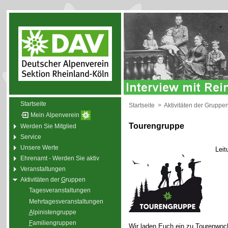
Startseite
Startseite
>
Aktivitäten der Gruppe
Mein Alpenverein
Tourengruppe
Werden Sie Mitglied
Service
Unsere Werte
Leit
Ehrenamt - Werden Sie aktiv
Veranstaltungen
Aktivitäten der
G
ruppen
Tagesveranstaltungen
Mehrtagesveranstaltungen
A
lpinistengruppe
F
amiliengruppen
Wir laden Euch ein zu Tourenwoc