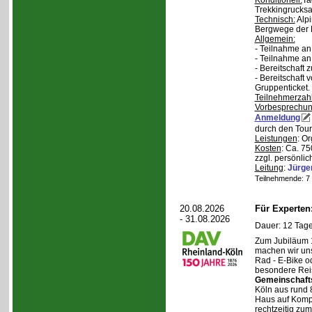
Konditionell:
Ta
Trekkingrucksa
Technisch:
Alpi
Bergwege der 
Allgemein:
- Teilnahme an
- Teilnahme a
- Bereitschaft
- Bereitschaft
Gruppenticket.
Teilnehmerzah
Vorbesprechu
Anmeldung
durch den Tour
Leistungen
: O
Kosten
: Ca. 7
zzgl. persönli
Leitung
:
Jürge
Teilnehmende: 7 /
20.08.2026
Für Experte
- 31.08.2026
Dauer: 12 Tage
Zum Jubiläum 
machen wir un
Rad - E-Bike o
besondere Reis
Gemeinschaft
Köln aus rund 
Haus auf Komper
rechtzeitig zu