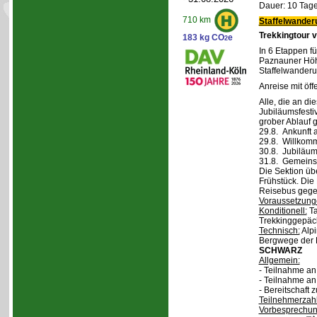
Dauer: 10 Tage
710 km
Staffelwander
Trekkingtour 
183 kg CO
e
2
In 6 Etappen fü
Paznauner Höh
Staffelwanderu
Anreise mit öff
Alle, die an di
Jubiläumsfesti
grober Ablauf g
29.8. Ankunft 
29.8. Willkom
30.8. Jubiläum
31.8. Gemeins
Die Sektion üb
Frühstück. Die 
Reisebus gegen
Voraussetzung
Konditionell:
Ta
Trekkinggepäc
Technisch:
Alpi
Bergwege der 
SCHWARZ
Allgemein:
- Teilnahme a
- Teilnahme a
- Bereitschaft
Teilnehmerzah
Vorbesprechu