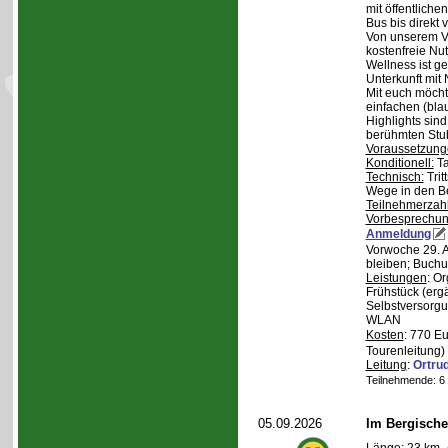
mit öffentliche
Bus bis direkt v
Von unserem Ve
kostenfreie Nu
Wellness ist ge
Unterkunft mit 
Mit euch möcht
einfachen (bla
Highlights sin
berühmten Stu
Voraussetzung
Konditionell:
Ta
Technisch:
Trit
Wege in den B
Teilnehmerzah
Vorbesprechu
Anmeldung
Vorwoche 29. A
bleiben; Buchu
Leistungen
: O
Frühstück (ergä
Selbstversorgu
WLAN
Kosten
: 770 E
Tourenleitung)
Leitung
:
Ortru
Teilnehmende: 6 /
05.09.2026
Im Bergische