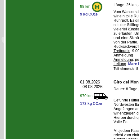
Länge: 25 km, 
98 km
Vom Wasserschl
9 kg CO
e
2
wir ein tolle 
Ruhrpott. Es g
seit der Still
vielerlei künst
zu erlaufen. U
und eine Skihüt
von der Partie.
Rucksackverpf
Treffpunkt
: 9:0
Anmeldung
Anmeldung
: p
Leitung
:
Marc 
Teilnehmende: 8 /
01.08.2026
Giro del Mon
- 08.08.2026
Dauer: 8 Tage,
970 km
Geführte Hütte
173 kg CO
e
2
Nordwesten Ita
Angefangen am 
wir entgegen 
Hierbei durchqu
Valle Po.
Mit jedem Pass,
reicht vom einf