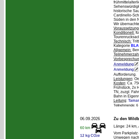
frühmittelalterl
Sehenswürdigke
historische Sa
Cardinello-Sch
Süden in den N
Wir übernachte
Voraussetzung
Konditionell:
fü
Tourenrucksac
Technisch:
Trit
Kategorie
BLA
Allgemein:
Bere
Teilnehmerzah
Vorbesprechu
Anmeldung
Anmeldung
Aufforderung.
Leistungen
: O
Kosten
: Ca. 7
Frühstück, 2x 
TN, zuzgl. Fahr
Bahn in Eigenr
Leitung
:
Tama
Teilnehmende: 6 /
06.09.2026
Zu den Wild
Länge: 24 km, 
60 km
Vom Parkplatz
12 kg CO
e
2
Unwegen nach/