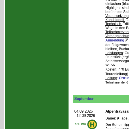
einfachen (bla
Highlights sin
berühmten Stu
Voraussetzung
Konditionell:
Ta
Technisch:
Trit
Wege in den B
Teilnehmerzah
Vorbesprechu
Anmeldung
der Folgewoche
bleiben; Buchu
Leistungen
: O
Frühstück (ergä
Selbstversorgu
WLAN
Kosten
: 770 E
Tourenleitung)
Leitung
:
Ortru
Teilnehmende: 6 /
September
04.09.2026
Alpentravasa
- 12.09.2026
Dauer: 9 Tage,
730 km
Der Geheimtipp
Alpenüberqueru