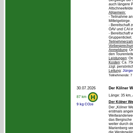
Bergwege der 
auch längere P
Altschneefelde
Allgemein:
- Teilnahme a
Mittelgebirge.
- Bereitschaft
ÖAV und CAI im
- Bereitschaft
Gruppenticket.
Teilnehmerzah
Vorbesprechu
Anmeldung
: O
den Tourenleite
Leistungen
: O
Kosten
: Ca. 7
zzgl. persönlic
Leitung
:
Jürge
Teilnehmende: 7 /
30.07.2026
Der Kölner We
Länge: 35 km, 
87 km
Der Kölner We
9 kg CO
e
2
Der „Kölner We
erstmals angel
Weitwanderweg,
das Bergische
weiter durch d
Marienberg verl
die Westerwäld