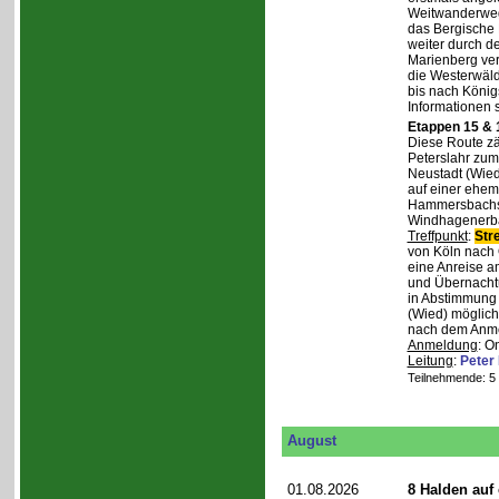
Weitwanderweg,
das Bergische
weiter durch d
Marienberg verl
die Westerwäld
bis nach Königs
Informationen 
Etappen 15 & 
Diese Route zä
Peterslahr zum
Neustadt (Wied
auf einer ehema
Hammersbachs.
Windhagenerba
Treffpunkt
:
Str
von Köln nach 
eine Anreise a
und Übernachtu
in Abstimmung m
(Wied) möglich
nach dem Anmel
Anmeldung
: O
Leitung
:
Peter
Teilnehmende: 5 /
August
01.08.2026
8 Halden auf 