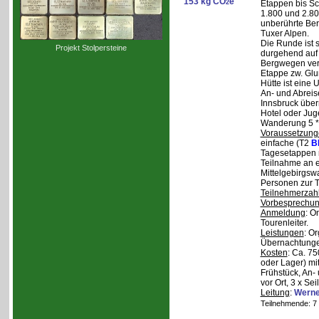
153 kg CO
e
2
Etappen bis Sc
1.800 und 2.80
unberührte Ber
Tuxer Alpen.
Die Runde ist s
Projekt Stolpersteine
durgehend auf 
Bergwegen verl
Etappe zw. Glu
Hütte ist eine
An- und Abreise
Innsbruck über
Hotel oder Jug
Wanderung 5 * 
Voraussetzung
einfache (T2
B
Tagesetappen m
Teilnahme an e
Mittelgebirgsw
Personen zur T
Teilnehmerzah
Vorbesprechu
Anmeldung
: O
Tourenleiter.
Leistungen
: O
Übernachtunge
Kosten
: Ca. 7
oder Lager) mi
Frühstück, An-
vor Ort, 3 x Se
Leitung
:
Werne
Teilnehmende: 7 /