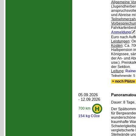
Allgemeine Vo
(Jugendherberg
anspruchsvoll
und Abreise mi
Teilnehmerzah
Vorbesprechu
Fahrkartenbest
Anmeldung
Euro nach Auff
Leistungen
: O
Kosten
: Ca. 7
Halbpension in
Königssee, säm
der An- und Ab
usw.). Preiska
der Sektion.
Leitung
:
Raine
Teilnehmende: 5 /
> noch Plätze 
05.09.2026
Panoramatour
- 12.09.2026
Dauer: 8 Tage,
700 km
Der Spätsommer
für Bergwander
154 kg CO
e
2
wunderschöne S
traumhafte Wa
Schwierigkeitsg
vergletscherte
Steilwände und