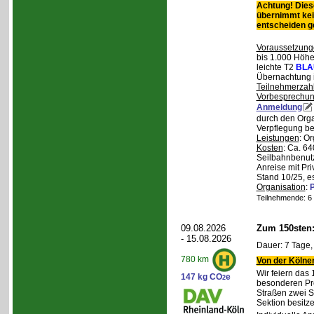
Achtung! Diese
übernimmt kei
entscheiden 
Voraussetzung
bis 1.000 Höhen
leichte T2
BLA
Übernachtung 
Teilnehmerzah
Vorbesprechu
Anmeldung
durch den Orga
Verpflegung bei
Leistungen
: O
Kosten
: Ca. 64
Seilbahnbenutz
Anreise mit Pr
Stand 10/25, e
Organisation
:
P
Teilnehmende: 6 /
09.08.2026
Zum 150sten
- 15.08.2026
Dauer: 7 Tage,
780 km
Von der Kölner
Wir feiern das
147 kg CO
e
2
besonderen Pro
Straßen zwei S
Sektion besit