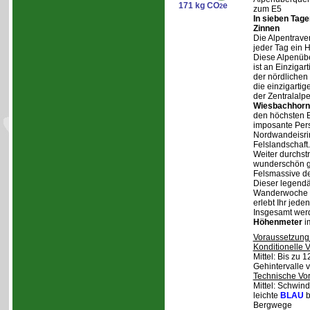
171 kg CO
e
2
zum E5
In sieben Tag
Zinnen
Die Alpentraver
jeder Tag ein 
Diese Alpenüb
ist an Einzigar
der nördlichen
die einzigarti
der Zentralalp
Wiesbachhorn
den höchsten Be
imposante Pers
Nordwandeisrin
Felslandschaft.
Weiter durchstr
wunderschön ge
Felsmassive d
Dieser legendä
Wanderwoche v
erlebt Ihr jede
Insgesamt wer
Höhenmeter
i
Voraussetzung
Konditionelle 
Mittel: Bis zu 
Gehintervalle 
Technische Vo
Mittel: Schwind
leichte
BLAU
b
Bergwege