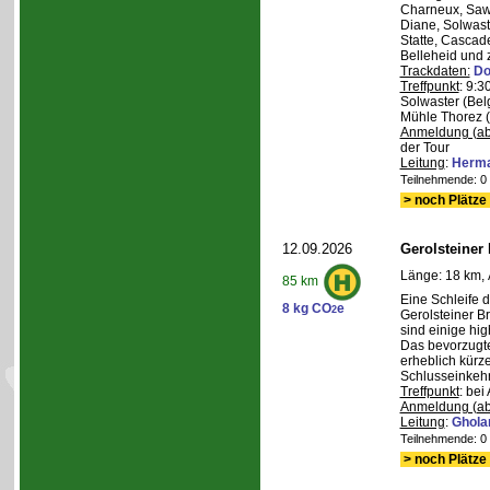
Charneux, Saw
Diane, Solwaste
Statte, Cascad
Belleheid und 
Trackdaten:
Do
Treffpunkt
: 9:3
Solwaster (Bel
Mühle Thorez 
Anmeldung (ab
der Tour
Leitung
:
Herma
Teilnehmende: 0 /
> noch Plätze 
12.09.2026
Gerolsteiner
Länge: 18 km, 
85 km
Eine Schleife 
8 kg CO
e
2
Gerolsteiner B
sind einige hig
Das bevorzugte 
erheblich kürze
Schlusseinkehr
Treffpunkt
: bei
Anmeldung (ab
Leitung
:
Ghola
Teilnehmende: 0 /
> noch Plätze 