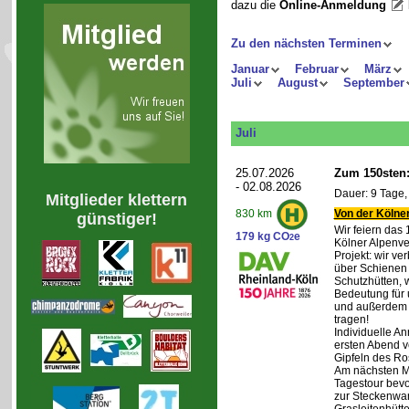
dazu die
Online-Anmeldung
Zu den nächsten Terminen
Januar
Februar
März
Juli
August
September
Juli
25.07.2026
Zum 150sten:
- 02.08.2026
Dauer: 9 Tage,
Mitglieder klettern
Von der Kölner
830 km
günstiger!
Wir feiern das
179 kg CO
e
2
Kölner Alpenve
Projekt: wir ve
über Schienen
Schutzhütten, 
Bedeutung für 
und außerdem 
tragen!
Individuelle An
ersten Abend v
Gipfeln des Ro
Am nächsten Mo
Tagestour bevo
zur Steckenwa