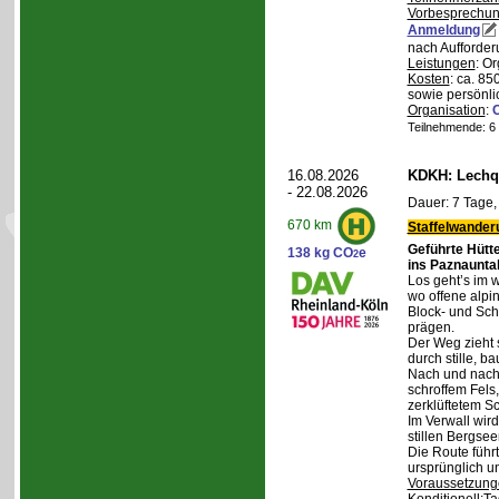
Vorbesprechu
Anmeldung
nach Aufforder
Leistungen
: O
Kosten
: ca. 85
sowie persönli
Organisation
:
Teilnehmende: 6 /
16.08.2026
KDKH: Lechqu
- 22.08.2026
Dauer: 7 Tage,
670 km
Staffelwander
Geführte Hütt
138 kg CO
e
2
ins Paznaunta
Los geht’s im 
wo offene alpi
Block- und Sch
prägen.
Der Weg zieht 
durch stille, b
Nach und nach
schroffem Fels
zerklüftetem S
Im Verwall wird
stillen Bergsee
Die Route führ
ursprünglich u
Voraussetzung