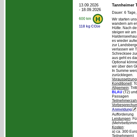
13.09.2026
Tannheimer T
- 18.09.2026
Dauer: 6 Tage,
600 km
Wir starten uns
wandern am ers
118 kg CO
e
2
Hütte. Nach de
steigen wir am
Haldenseehaus 
es wieder aufw
zur Landsberge
verlassen wir 
Schrecksee zum
aus geht es d
Optional könne
wir über den G
In Summe werd
zurücklegen.
Voraussetzung
Konditionell
: T
Allgemein
: Tri
BLAU
(T2) un
Passagen
Teilnehmerzah
Vorbesprechu
Anmeldung
Aufforderung
Leistungen
: F
(Mehrbettzimm
Kosten
:
a) ca. 300 Euro
Teilnehmern)