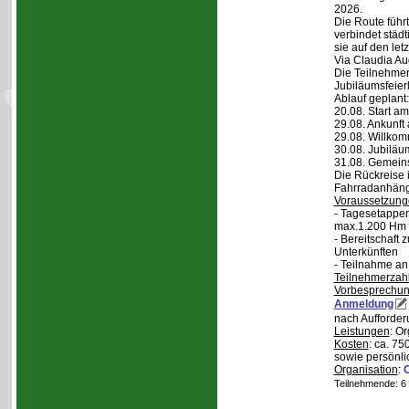
2026.
Die Route führt
verbindet städt
sie auf den let
Via Claudia Aug
Die Teilnehmer
Jubiläumsfeier
Ablauf geplant:
20.08. Start a
29.08. Ankunft
29.08. Willko
30.08. Jubiläu
31.08. Gemein
Die Rückreise i
Fahrradanhänge
Voraussetzung
- Tagesetappen
max.1.200 Hm 
- Bereitschaft
Unterkünften
- Teilnahme an
Teilnehmerzah
Vorbesprechu
Anmeldung
nach Aufforder
Leistungen
: O
Kosten
: ca. 75
sowie persönli
Organisation
:
Teilnehmende: 6 /