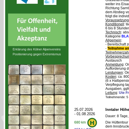
Grasleitenhütte
weiter ins Eisa
Richtung Sarnt
dem Abstieg v
folgt die indivi
Voraussetzung
Konditionell
: t
6 bis 8 Stunde
Technisch
: abs
Kategorie
BLA
Allgemein
:
- Bereitschaft
-
Teilnahme an
Erklärung des Kölner Alpenvereins
Teilnehmerzah
Positionierung gegen Extremismus
Vorbesprechu
Austausch
Anmeldung
: O
Aufforderung d
Leistungen
: O
Kosten
: ca. 8
(6 x Halbpensi
Verpflegung ta
Ausgaben, ggfs
Leitung
:
Ute Fr
Teilnehmende: 5 /
25.07.2026
Inntaler Höh
- 01.08.2026
Dauer: 8 Tage,
Die Hüttentour 
680 km
dem Innsbrucke