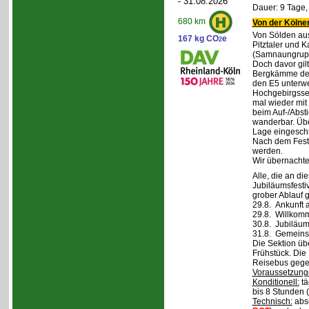
- 31.08.2026
Dauer: 9 Tage,
680 km
Von der Kölner
Von Sölden aus 
167 kg CO
e
2
Pitztaler und K
(Samnaungruppe
Doch davor gil
Bergkämme der 
den E5 unterwe
Hochgebirgsse
mal wieder mit 
beim Auf-/Absti
wanderbar. Übe
Lage eingeschr
Nach dem Fest 
werden.
Wir übernachte
Alle, die an di
Jubiläumsfesti
grober Ablauf g
29.8. Ankunft 
29.8. Willkom
30.8. Jubiläum
31.8. Gemeins
Die Sektion üb
Frühstück. Die 
Reisebus gegen
Voraussetzung
Konditionell:
tä
bis 8 Stunden (
Technisch:
abso