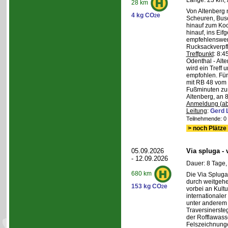
Länge: 23 km, 
28 km
Von Altenberg 
4 kg CO
e
2
Scheuren, Busc
hinauf zum Koc
hinauf, ins Eif
empfehlenswer
Rucksackverpf
Treffpunkt
: 8:
Odenthal - Alt
wird ein Treff 
empfohlen. Für 
mit RB 48 vom 
Fußminuten zur
Altenberg, an 8
Anmeldung (ab
Leitung
:
Gerd 
Teilnehmende: 0 /
> noch Plätze 
05.09.2026
Via spluga -
- 12.09.2026
Dauer: 8 Tage,
680 km
Die Via Spluga
durch weitgehe
153 kg CO
e
2
vorbei an Kult
internationale
unter anderem
Traversinerste
der Rofflawasse
Felszeichnung