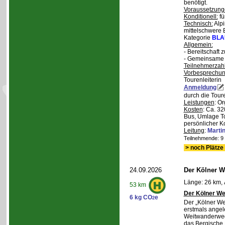
benötigt.
Voraussetzung
Konditionell:
fü
Technisch:
Alpi
mittelschwere
Kategorie
BLA
Allgemein:
- Bereitschaft
- Gemeinsame 
Teilnehmerzah
Vorbesprechu
Tourenleiterin
Anmeldung
durch die Toure
Leistungen
: O
Kosten
: Ca. 32
Bus, Umlage To
persönlicher K
Leitung
:
Marti
Teilnehmende: 9 /
> noch Plätze 
24.09.2026
Der Kölner We
Länge: 26 km, 
53 km
Der Kölner We
6 kg CO
e
2
Der „Kölner We
erstmals angel
Weitwanderweg,
das Bergische