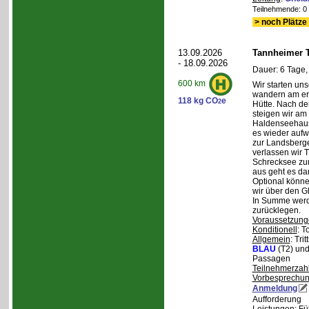
Teilnehmende: 0 /
> noch Plätze 
13.09.2026
Tannheimer T
- 18.09.2026
Dauer: 6 Tage,
600 km
Wir starten uns
wandern am ers
118 kg CO
e
2
Hütte. Nach de
steigen wir am
Haldenseehaus 
es wieder aufw
zur Landsberge
verlassen wir 
Schrecksee zum
aus geht es d
Optional könne
wir über den G
In Summe werd
zurücklegen.
Voraussetzung
Konditionell
: T
Allgemein
: Tri
BLAU
(T2) un
Passagen
Teilnehmerzah
Vorbesprechu
Anmeldung
Aufforderung