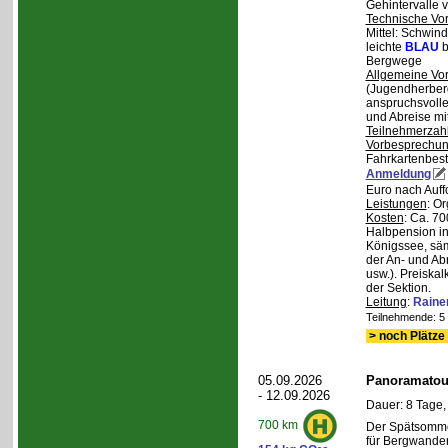
Gehintervalle 
Technische Vo
Mittel: Schwind
leichte
BLAU
b
Bergwege
Allgemeine Vo
(Jugendherberg
anspruchsvoll
und Abreise mi
Teilnehmerzah
Vorbesprechu
Fahrkartenbest
Anmeldung
Euro nach Auff
Leistungen
: O
Kosten
: Ca. 7
Halbpension in
Königssee, säm
der An- und Ab
usw.). Preiska
der Sektion.
Leitung
:
Raine
Teilnehmende: 5 /
> noch Plätze 
05.09.2026
Panoramatour
- 12.09.2026
Dauer: 8 Tage,
700 km
Der Spätsommer
für Bergwander