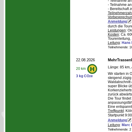
- Teilnahme a
- Teilnahme a
- Bereitschaft
Teilnehmerzah
Vorbesprechu
Anmeldung
durch die Tour
Leistungen
: O
Kosten
: Ca. 6
Tourenleitung, 
Leitung
:
Hans 
Teilnehmende: 16 
22.08.2026
MehrTrassen
Länge: 85 km, 
20 km
Wir starten in 
3 kg CO
e
2
steigend zügig
Waldabschnitt 
super Blicke ü
Korkenziehertr
zurück abwärts
Die Tour findet
anpassungsfähi
Eine entspannt
Treffpunkt
: Köl
Startpunkt 9:0
Anmeldung
Leitung
:
Marc 
Teilnehmende: 2 /