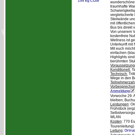
154 kg CO
e
2
wunderschöne S
traumhafte Wa
Schwierigkeitsg
vergletscherte
Steilwände und
mit öffentliche
Bus bis direkt v
Von unserem Ve
kostenfreie Nu
Wellness ist ge
Unterkunft mit 
Mit euch möcht
einfachen (bla
Highlights sin
berühmten Stu
Voraussetzung
Konditionell:
Ta
Technisch:
Trit
Wege in den B
Teilnehmerzah
Vorbesprechu
Anmeldung
Vorwoche 29. A
bleiben; Buchu
Leistungen
: O
Frühstück (ergä
Selbstversorgu
WLAN
Kosten
: 770 E
Tourenleitung)
Leitung
:
Ortru