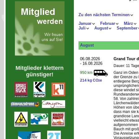
Zu den nächsten Terminen
Januar
Februar
März
Juli
August
September
August
06.08.2026
Grand Tour d
- 16.08.2026
Dauer: 11 Tage
Mitglieder klettern
Ganz im Osten 
950 km
günstiger!
der Grenze zu I
214 kg CO
e
2
entlegene Bergr
ursprünglichen
diese windet si
Rundwanderwe
58. Von zahlre
Lärchenwäldern
Höhen von über 
dass man sie k
grandiose Land
vielleicht etwa
aufgenommen wi
Bauch mit groß
Die Anreise erf
Voraussetzung