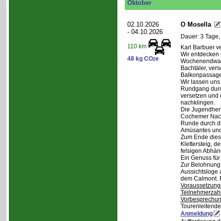
Oktober
02.10.2026
O Mosella
- 04.10.2026
Dauer: 3 Tage,
110 km
Karl Barbuer ve
Wir entdecken 
48 kg CO
e
2
Wochenendwand
Bachtäler, ver
Balkonpassagen
Wir lassen uns
Rundgang durch
versetzen und 
nachklingen.
Die Jugendherb
Cochemer Nacht
Runde durch di
Amüsantes und
Zum Ende dies
Klettersteig, d
felsigen Abhän
Ein Genuss für
Zur Belohnung 
Aussichtsloge 
dem Calmont. 
Voraussetzung
Teilnehmerzah
Vorbesprechu
Tourenleitende
Anmeldung