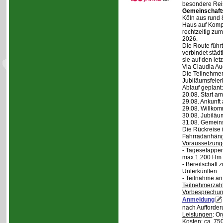
besondere Reis
Gemeinschaft
Köln aus rund 
Haus auf Komper
rechtzeitig zu
2026.
Die Route führt
verbindet städt
sie auf den let
Via Claudia Aug
Die Teilnehmer
Jubiläumsfeier
Ablauf geplant:
20.08. Start a
29.08. Ankunft
29.08. Willko
30.08. Jubiläu
31.08. Gemein
Die Rückreise i
Fahrradanhänge
Voraussetzung
- Tagesetappen
max.1.200 Hm 
- Bereitschaft
Unterkünften
- Teilnahme an
Teilnehmerzah
Vorbesprechu
Anmeldung
nach Aufforder
Leistungen
: O
Kosten
: ca. 75