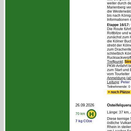
weiter durch d
Marienberg verl
die Westerwäld
bis nach Königs
Informationen 
Etappe 16/17:
Die Route führ
Rottbitze und 
zunächst zum H
die Kölner Buc
strebt der Köl
zum Drachenfel
schließlich Kö
Rucksackverpfl
Treffpunkt
:
Str
PKW-Anfahrt bi
zum Start und 
vom Tourleiter
Anmeldung (ab
Leitung
:
Peter
Teilnehmende: 0 /
> noch Plätze 
26.09.2026
Osteifelque
Länge: 37 km, 
70 km
Diese kernige
7 kg CO
e
2
östliche Vulka
Rhein in steil