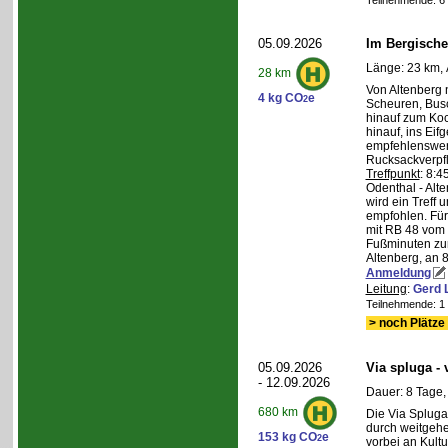
Teilnehmende: 6 /
05.09.2026
Im Bergische
Länge: 23 km, 
28 km
Von Altenberg 
4 kg CO
e
2
Scheuren, Busc
hinauf zum Koc
hinauf, ins Eif
empfehlenswer
Rucksackverpf
Treffpunkt
: 8:
Odenthal - Alt
wird ein Treff 
empfohlen. Für 
mit RB 48 vom 
Fußminuten zur
Altenberg, an 8
Anmeldung
Leitung
:
Gerd 
Teilnehmende: 1 /
> noch Plätze 
05.09.2026
Via spluga -
- 12.09.2026
Dauer: 8 Tage,
680 km
Die Via Spluga
durch weitgehe
153 kg CO
e
2
vorbei an Kult