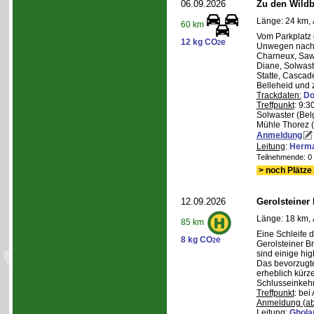
06.09.2026
Zu den Wild
Länge: 24 km, 
60 km
Vom Parkplatz
12 kg CO
e
2
Unwegen nach/
Charneux, Saw
Diane, Solwaste
Statte, Cascad
Belleheid und 
Trackdaten:
Do
Treffpunkt
: 9:3
Solwaster (Bel
Mühle Thorez 
Anmeldung
Leitung
:
Herma
Teilnehmende: 0 /
> noch Plätze 
12.09.2026
Gerolsteiner
Länge: 18 km, 
85 km
Eine Schleife 
8 kg CO
e
2
Gerolsteiner B
sind einige hig
Das bevorzugte 
erheblich kürze
Schlusseinkehr
Treffpunkt
: bei
Anmeldung (ab
Leitung
:
Ghola