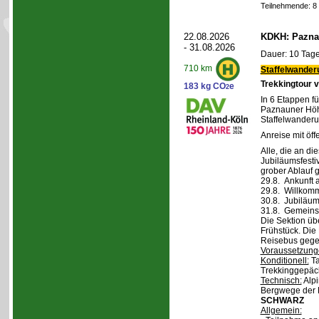
Teilnehmende: 8 /
22.08.2026
KDKH: Pazna
- 31.08.2026
Dauer: 10 Tage
710 km
Staffelwander
Trekkingtour 
183 kg CO
e
2
In 6 Etappen fü
Paznauner Höh
Staffelwanderu
Anreise mit öff
Alle, die an di
Jubiläumsfesti
grober Ablauf g
29.8. Ankunft 
29.8. Willkom
30.8. Jubiläum
31.8. Gemeins
Die Sektion üb
Frühstück. Die 
Reisebus gegen
Voraussetzung
Konditionell:
Ta
Trekkinggepäc
Technisch:
Alpi
Bergwege der 
SCHWARZ
Allgemein: