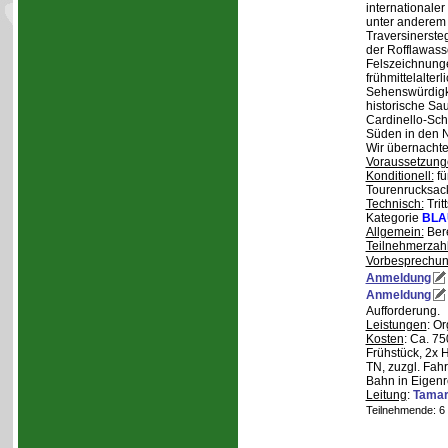
internationale
unter anderem
Traversinerste
der Rofflawasse
Felszeichnung
frühmittelalterl
Sehenswürdigke
historische Sa
Cardinello-Sch
Süden in den N
Wir übernachte
Voraussetzung
Konditionell:
fü
Tourenrucksac
Technisch:
Trit
Kategorie
BLA
Allgemein:
Bere
Teilnehmerzah
Vorbesprechu
Anmeldung
Anmeldung
Aufforderung.
Leistungen
: O
Kosten
: Ca. 7
Frühstück, 2x 
TN, zuzgl. Fahr
Bahn in Eigenr
Leitung
:
Tama
Teilnehmende: 6 /