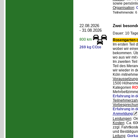
sowie persönli
Organisation
:
Teilnehmende: 6 /
22.08.2026
Zwei besonde
- 31.08.2026
Dauer: 10 Tage
800 km
Rosengarten o
Im ersten Teil
269 kg CO
e
2
wobei wir eine
bekommen. Über
wo aus wir mit
Im zweiten Tei
Teil des Mera
wir wieder in d
Köln mitnehme
Voraussetzung
1500 Höhenmete
Kategorien
RO
Mehrbettzimmer
Erfahrung in 
Teilnehmerzah
Vorbesprechu
Erfahrung in 
Anmeldung
Leistungen
: O
Kosten
: Ca. 6
zzgl. Fahrtkos
und Bestätigun
Leitung
:
Gorka