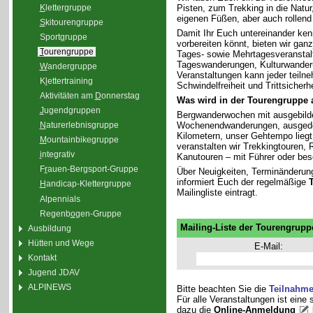
K
lettergruppe
Pisten, zum Trekking in die Natu
eigenen Füßen, aber auch rollend
S
kitourengruppe
Damit Ihr Euch untereinander ken
Sport
g
ruppe
vorbereiten könnt, bieten wir gan
T
ourengruppe
Tages- sowie Mehrtagesveranstal
Tageswanderungen, Kulturwander
W
andergruppe
Veranstaltungen kann jeder teiln
K
l
ettertraining
Schwindelfreiheit und Trittsicherhe
Aktivitäten am
D
onnerstag
Was wird in der Tourengruppe
J
ugendgruppen
Bergwanderwochen mit ausgebilde
Wochenendwanderungen, ausgedeh
N
aturerlebnisgruppe
Kilometern, unser Gehtempo liegt 
M
ountainbikegruppe
veranstalten wir Trekkingtouren
i
ntegrativ
Kanutouren – mit Führer oder bes
F
r
auen-Bergsport-Gruppe
Über Neuigkeiten, Terminänderun
informiert Euch der regelmäßige
H
andicap-Klettergruppe
Mailingliste eintragt.
Alpennials
Regenb
o
gen-Gruppe
Mailing-Liste der Tourengrupp
Ausbildung
Hütten und Wege
E-Mail:
Kontakt
Jugend JDAV
ALPINEWS
Bitte beachten Sie die
Teilnahm
Für alle Veranstaltungen ist eine
dazu die
Online-Anmeldung