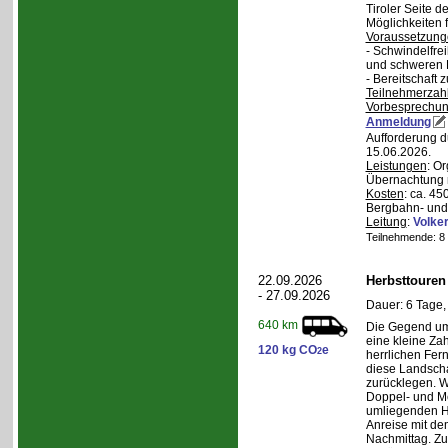
Tiroler Seite 
Möglichkeiten f
Voraussetzung
- Schwindelfrei
und schweren
- Bereitschaft
Teilnehmerzah
Vorbesprechu
Anmeldung
Aufforderung d
15.06.2026.
Leistungen
: O
Übernachtung m
Kosten
: ca. 4
Bergbahn- und 
Leitung
:
Volker
Teilnehmende: 8 /
22.09.2026
Herbsttouren
- 27.09.2026
Dauer: 6 Tage,
640 km
Die Gegend um 
eine kleine Za
120 kg CO
e
2
herrlichen Fern
diese Landscha
zurücklegen. 
Doppel- und M
umliegenden H
Anreise mit d
Nachmittag. Z