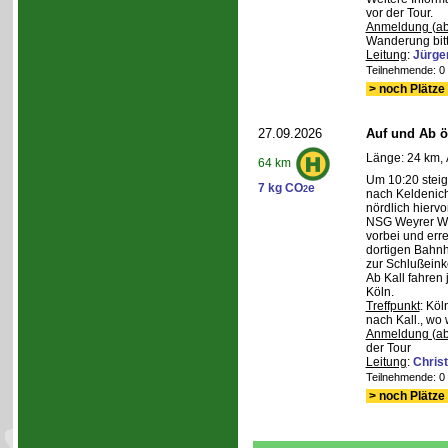
vor der Tour.
Anmeldung (ab
Wanderung bitt
Leitung
:
Jürge
Teilnehmende: 0 /
> noch Plätze 
27.09.2026
Auf und Ab ös
Länge: 24 km, 
64 km
Um 10:20 steig
7 kg CO
e
2
nach Keldenich
nördlich hierv
NSG Weyrer Wa
vorbei und err
dortigen Bahnh
zur Schlußeink
Ab Kall fahren
Köln.
Treffpunkt
: Köl
nach Kall., wo 
Anmeldung (ab
der Tour
Leitung
:
Chris
Teilnehmende: 0 /
> noch Plätze 