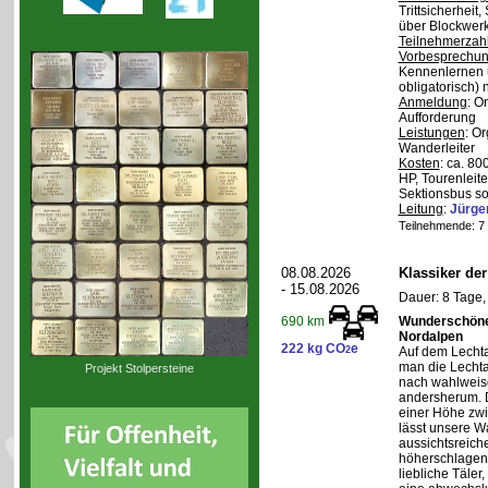
Trittsicherheit
über Blockwerk 
Teilnehmerzah
Vorbesprechu
Kennenlernen 
obligatorisch)
Anmeldung
: O
Aufforderung
Leistungen
: O
Wanderleiter
Kosten
: ca. 8
HP, Tourenleite
Sektionsbus so
Leitung
:
Jürge
Teilnehmende: 7 /
08.08.2026
Klassiker de
- 15.08.2026
Dauer: 8 Tage,
Wunderschöne 
690 km
Nordalpen
222 kg CO
e
2
Auf dem Lecht
man die Lechta
Projekt Stolpersteine
nach wahlweis
andersherum. D
einer Höhe zw
lässt unsere W
aussichtsreich
höherschlagen.
liebliche Täler