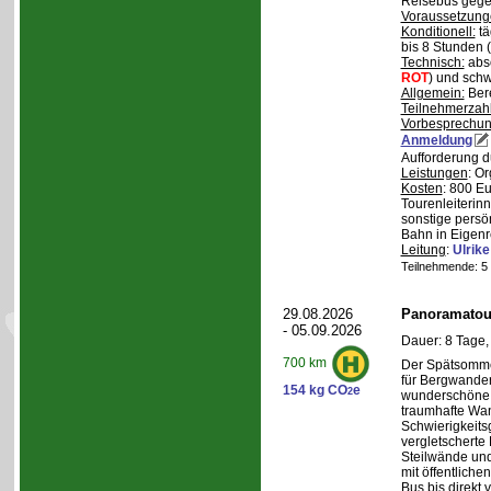
Reisebus gegen
Voraussetzung
Konditionell:
tä
bis 8 Stunden (
Technisch:
abso
ROT
) und schw
Allgemein:
Bere
Teilnehmerzah
Vorbesprechu
Anmeldung
Aufforderung d
Leistungen
: O
Kosten
: 800 E
Tourenleiterin
sonstige persö
Bahn in Eigenr
Leitung
:
Ulrik
Teilnehmende: 5 /
29.08.2026
Panoramatour
- 05.09.2026
Dauer: 8 Tage,
700 km
Der Spätsommer
für Bergwander
154 kg CO
e
2
wunderschöne S
traumhafte Wa
Schwierigkeitsg
vergletscherte
Steilwände und
mit öffentliche
Bus bis direkt v