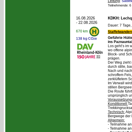
Leitung
:
Sabin
Teilnehmende: 6 /
16.08.2026
KDKH: Lechqu
- 22.08.2026
Dauer: 7 Tage,
670 km
Staffelwander
Geführte Hütt
138 kg CO
e
2
ins Paznaunta
Los geht’s im 
wo offene alpi
Block- und Sch
prägen.
Der Weg zieht 
durch stille, b
Nach und nach
schroffem Fels
zerklüftetem S
Im Verwall wird
stillen Bergsee
Die Route führ
ursprünglich u
Voraussetzung
Konditionell:
Ta
Trekkingrucksa
Technisch:
Alpi
Bergwege der 
Allgemein:
- Teilnahme an
- Teilnahme a