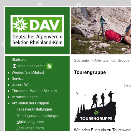
Startseite
Startseite
>
Aktivitäten der Gruppe
Mein Alpenverein
Tourengruppe
Werden Sie Mitglied
Service
Unsere Werte
Leit
Ehrenamt - Werden Sie aktiv
Veranstaltungen
Aktivitäten der
G
ruppen
Tagesveranstaltungen
Mehrtagesveranstaltungen
A
lpinistengruppe
F
amiliengruppen
Wir laden Euch ein zu Tourenwoc