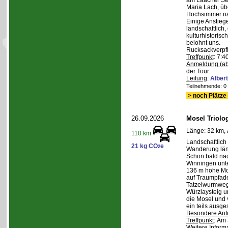
am Laacher See
Maria Lach, üb
Hochsimmer na
Einige Anstieg
landschaftlich,
kulturhistoris
belohnt uns.
Rucksackverpf
Treffpunkt
: 7:4
Anmeldung (ab
der Tour
Leitung
:
Albert
Teilnehmende: 0 /
> noch Plätze 
26.09.2026
Mosel Triolog
Länge: 32 km, 
110 km
Landschaftlic
21 kg CO
e
2
Wanderung län
Schon bald na
Winningen unte
136 m hohe Mo
auf Traumpfad
Tatzelwurmweg
Würzlaysteig u
die Mosel und 
ein teils ausg
Besondere Anf
Treffpunkt
: Am 
Weitere Inform