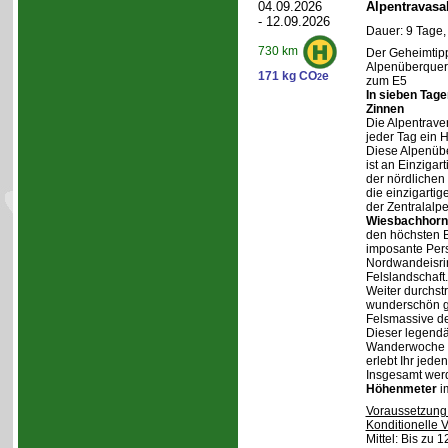
04.09.2026
Alpentravasa
- 12.09.2026
Dauer: 9 Tage,
730 km
Der Geheimtipp
Alpenüberqueru
171 kg CO
e
2
zum E5
In sieben Tag
Zinnen
Die Alpentraver
jeder Tag ein 
Diese Alpenüb
ist an Einzigar
der nördlichen
die einzigarti
der Zentralalp
Wiesbachhorn
den höchsten Be
imposante Pers
Nordwandeisrin
Felslandschaft.
Weiter durchstr
wunderschön ge
Felsmassive d
Dieser legendä
Wanderwoche v
erlebt Ihr jede
Insgesamt wer
Höhenmeter
i
Voraussetzung
Konditionelle 
Mittel: Bis zu 