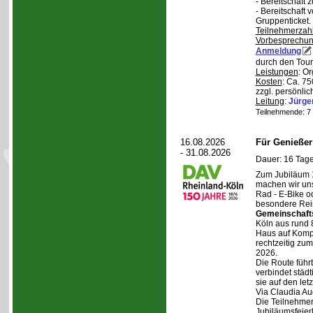
- Bereitschaft
- Bereitschaft
Gruppenticket.
Teilnehmerzah
Vorbesprechu
Anmeldung
durch den Tour
Leistungen
: O
Kosten
: Ca. 7
zzgl. persönli
Leitung
:
Jürge
Teilnehmende: 7 /
16.08.2026
Für Genieße
- 31.08.2026
Dauer: 16 Tage
Zum Jubiläum 
machen wir un
Rad - E-Bike o
besondere Reis
Gemeinschaft
Köln aus rund 
Haus auf Komper
rechtzeitig zu
2026.
Die Route führt
verbindet städt
sie auf den let
Via Claudia Aug
Die Teilnehmer
Jubiläumsfeier