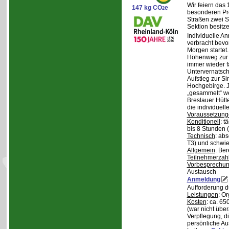
Wir feiern das
147 kg CO
e
2
besonderen Pro
Straßen zwei S
Sektion besit
Individuelle A
verbracht bev
Morgen starte
Höhenweg zur N
immer wieder fa
Untervernatsch
Aufstieg zur Si
Hochgebirge. J
„gesammelt“ we
Breslauer Hütt
die individuell
Voraussetzung
Konditionell
: t
bis 8 Stunden (
Technisch
: abs
T3) und schwie
Allgemein
: Be
Teilnehmerzah
Vorbesprechu
Austausch
Anmeldung
Aufforderung 
Leistungen
: O
Kosten
: ca. 6
(war nicht übe
Verpflegung, d
persönliche Au