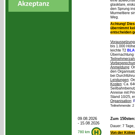
eine abwechslu
glasklare, eis
den Sprung ins
Murmeltiere si
Weg.
Achtung! Diese
übernimmt kei
entscheiden 
Voraussetzung
bis 1.000 Höhen
leichte T2
BLA
Übernachtung 
Teilnehmerzah
Vorbesprechu
Anmeldung
: O
den Organisato
bei Durchführun
Leistungen
: O
Kosten
: Ca. 64
Seilbahnbenutz
Anreise mit Pr
Stand 10/25, e
Organisation
:
P
Teilnehmende: 2 /
09.08.2026
Zum 150sten
- 15.08.2026
Dauer: 7 Tage,
780 km
Von der Kölner