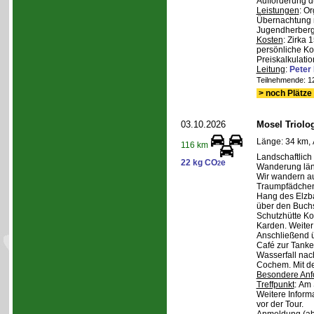
Aufforderung d
Leistungen
: O
Übernachtung m
Jugendherberge,
Kosten
: Zirka 
persönliche Ko
Preiskalkulatio
Leitung
:
Pete
Teilnehmende: 12 
> noch Plätze 
03.10.2026
Mosel Triolog
Länge: 34 km, 
116 km
Landschaftlic
22 kg CO
e
2
Wanderung län
Wir wandern a
Traumpfädchen
Hang des Elzba
über den Buch
Schutzhütte K
Karden. Weite
Anschließend 
Café zur Tanke.
Wasserfall nac
Cochem. Mit d
Besondere Anf
Treffpunkt
: Am 
Weitere Inform
vor der Tour.