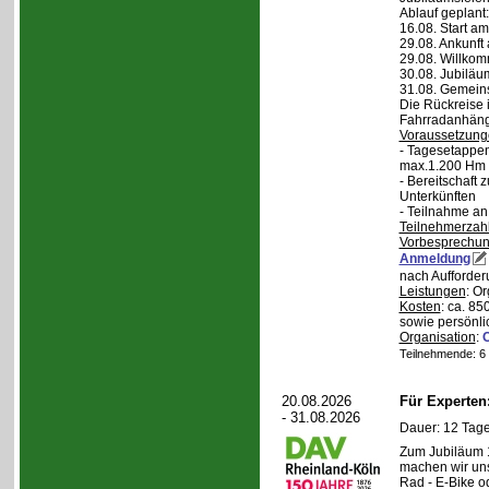
Ablauf geplant:
16.08. Start a
29.08. Ankunft
29.08. Willko
30.08. Jubiläu
31.08. Gemein
Die Rückreise i
Fahrradanhänge
Voraussetzung
- Tagesetappen
max.1.200 Hm 
- Bereitschaft
Unterkünften
- Teilnahme an
Teilnehmerzah
Vorbesprechu
Anmeldung
nach Aufforder
Leistungen
: O
Kosten
: ca. 85
sowie persönli
Organisation
:
Teilnehmende: 6 /
20.08.2026
Für Experte
- 31.08.2026
Dauer: 12 Tage
Zum Jubiläum 
machen wir un
Rad - E-Bike o