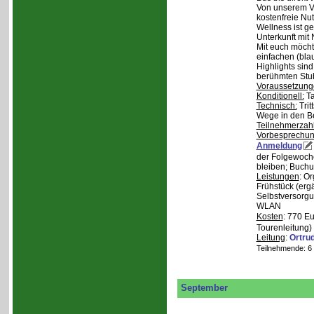
Von unserem Ve
kostenfreie Nu
Wellness ist ge
Unterkunft mit 
Mit euch möcht
einfachen (bla
Highlights sin
berühmten Stu
Voraussetzung
Konditionell:
Ta
Technisch:
Trit
Wege in den B
Teilnehmerzah
Vorbesprechu
Anmeldung
der Folgewoche
bleiben; Buchu
Leistungen
: O
Frühstück (ergä
Selbstversorgu
WLAN
Kosten
: 770 E
Tourenleitung)
Leitung
:
Ortru
Teilnehmende: 6 /
September