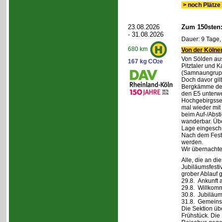
> noch Plätze 
23.08.2026
Zum 150sten
- 31.08.2026
Dauer: 9 Tage,
680 km
Von der Kölner
Von Sölden aus 
167 kg CO
e
2
Pitztaler und K
(Samnaungruppe
Doch davor gil
Bergkämme der 
den E5 unterwe
Hochgebirgsse
mal wieder mit 
beim Auf-/Absti
wanderbar. Übe
Lage eingeschr
Nach dem Fest 
werden.
Wir übernachte
Alle, die an di
Jubiläumsfesti
grober Ablauf g
29.8. Ankunft 
29.8. Willkom
30.8. Jubiläum
31.8. Gemeins
Die Sektion üb
Frühstück. Die 