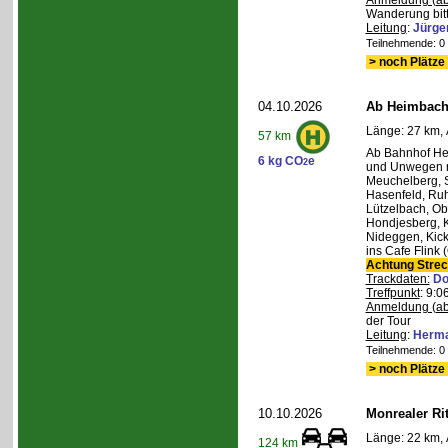
Anmeldung (ab
Wanderung bitt
Leitung
:
Jürge
Teilnehmende: 0 /
> noch Plätze 
04.10.2026
Ab Heimbach 
Länge: 27 km, 
57 km
Ab Bahnhof He
6 kg CO
e
2
und Unwegen n
Meuchelberg, 
Hasenfeld, Ruh
Lützelbach, Ob
Hondjesberg, K
Nideggen, Kick
ins Cafe Flink
Achtung Stre
Trackdaten:
Do
Treffpunkt
: 9:
Anmeldung (ab
der Tour
Leitung
:
Herma
Teilnehmende: 0 /
> noch Plätze 
10.10.2026
Monrealer Ri
Länge: 22 km, 
124 km