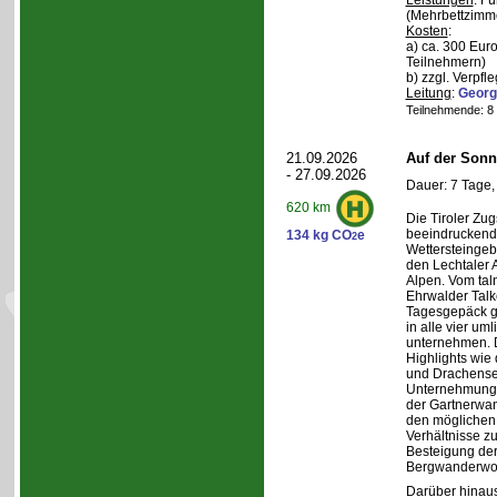
Leistungen
: F
(Mehrbettzimm
Kosten
:
a) ca. 300 Euro
Teilnehmern)
b) zzgl. Verpfl
Leitung
:
Georg
Teilnehmende: 8 /
21.09.2026
Auf der Sonn
- 27.09.2026
Dauer: 7 Tage,
620 km
Die Tiroler Zug
beeindruckend
134 kg CO
e
2
Wettersteingeb
den Lechtaler
Alpen. Vom tal
Ehrwalder Talk
Tagesgepäck g
in alle vier u
unternehmen. 
Highlights wie
und Drachense
Unternehmunge
der Gartnerwa
den möglichen 
Verhältnisse zu
Besteigung de
Bergwanderwo
Darüber hinaus