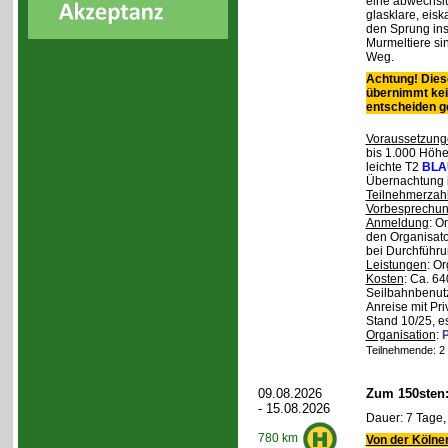
eine abwechslu
glasklare, eis
den Sprung ins
Murmeltiere si
Weg.
Achtung! Diese
übernimmt kei
entscheiden 
Voraussetzung
bis 1.000 Höhen
leichte T2
BLA
Übernachtung 
Teilnehmerzah
Vorbesprechu
Anmeldung
: O
den Organisato
bei Durchführun
Leistungen
: O
Kosten
: Ca. 64
Seilbahnbenutz
Anreise mit Pr
Stand 10/25, e
Organisation
:
P
Teilnehmende: 2 /
09.08.2026
Zum 150sten
- 15.08.2026
Dauer: 7 Tage,
780 km
Von der Kölner