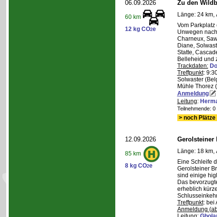
06.09.2026
Zu den Wild
Länge: 24 km, 
60 km
Vom Parkplatz
12 kg CO
e
2
Unwegen nach/
Charneux, Saw
Diane, Solwaste
Statte, Cascad
Belleheid und 
Trackdaten:
Do
Treffpunkt
: 9:3
Solwaster (Bel
Mühle Thorez 
Anmeldung
Leitung
:
Herma
Teilnehmende: 0 /
> noch Plätze 
12.09.2026
Gerolsteiner
Länge: 18 km, 
85 km
Eine Schleife 
8 kg CO
e
2
Gerolsteiner B
sind einige hig
Das bevorzugte 
erheblich kürze
Schlusseinkehr
Treffpunkt
: bei
Anmeldung (ab
Leitung
:
Ghola