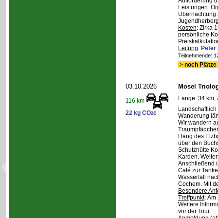
Aufforderung d
Leistungen
: O
Übernachtung m
Jugendherberge,
Kosten
: Zirka 
persönliche Ko
Preiskalkulatio
Leitung
:
Pete
Teilnehmende: 12 
> noch Plätze 
03.10.2026
Mosel Triolog
Länge: 34 km, 
116 km
Landschaftlic
22 kg CO
e
2
Wanderung län
Wir wandern a
Traumpfädchen
Hang des Elzba
über den Buch
Schutzhütte K
Karden. Weite
Anschließend 
Café zur Tanke.
Wasserfall nac
Cochem. Mit d
Besondere Anf
Treffpunkt
: Am 
Weitere Inform
vor der Tour.