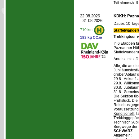
Teilnehmende: 8 /
22.08.2026
KDKH: Pazna
- 31.08.2026
Dauer: 10 Tage
710 km
Staffelwander
Trekkingtour 
183 kg CO
e
2
In 6 Etappen fü
Paznauner Höh
Staffelwanderu
Anreise mit öff
Alle, die an di
Jubiläumsfesti
grober Ablauf g
29.8. Ankunft 
29.8. Willkom
30.8. Jubiläum
31.8. Gemeins
Die Sektion üb
Frühstück. Die 
Reisebus gegen
Voraussetzung
Konditionell:
Ta
Trekkinggepäc
Technisch:
Alpi
Bergwege der 
SCHWARZ
Allgemein: