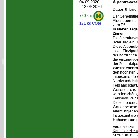
04.09.2026
Alpentravasa
- 12.09.2026
Dauer: 9 Tage,
730 km
Der Geheimtipp
Alpenüberqueru
171 kg CO
e
2
zum E5
In sieben Tag
Zinnen
Die Alpentraver
jeder Tag ein 
Diese Alpenüb
ist an Einzigar
der nördlichen
die einzigarti
der Zentralalp
Wiesbachhorn
den höchsten Be
imposante Pers
Nordwandeisrin
Felslandschaft.
Weiter durchstr
wunderschön ge
Felsmassive d
Dieser legendä
Wanderwoche v
erlebt Ihr jede
Insgesamt wer
Höhenmeter
i
Voraussetzung
Konditionelle 
Mittel: Bis zu 