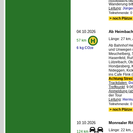
Anmeldung (ab
Wanderung bitt
Leitung
:
Jürge
Teilnehmende: 0 /
> noch Plätze 
04.10.2026
Ab Heimbach 
Länge: 27 km, 
57 km
Ab Bahnhof He
6 kg CO
e
2
und Unwegen n
Meuchelberg, 
Hasenfeld, Ruh
Lützelbach, Ob
Hondjesberg, K
Nideggen, Kick
ins Cafe Flink
Achtung Stre
Trackdaten:
Do
Treffpunkt
: 9:
Anmeldung (ab
der Tour
Leitung
:
Herma
Teilnehmende: 0 /
> noch Plätze 
10.10.2026
Monrealer Ri
Länge: 22 km, 
124 km