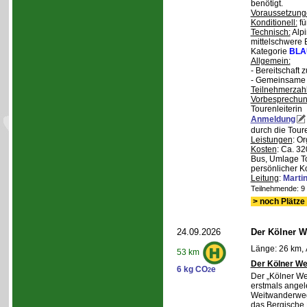
benötigt.
Voraussetzung
Konditionell:
fü
Technisch:
Alpi
mittelschwere
Kategorie
BLA
Allgemein:
- Bereitschaft
- Gemeinsame 
Teilnehmerzah
Vorbesprechu
Tourenleiterin
Anmeldung
durch die Toure
Leistungen
: O
Kosten
: Ca. 32
Bus, Umlage To
persönlicher K
Leitung
:
Marti
Teilnehmende: 9 /
> noch Plätze 
24.09.2026
Der Kölner We
Länge: 26 km, 
53 km
Der Kölner We
6 kg CO
e
2
Der „Kölner We
erstmals angel
Weitwanderweg,
das Bergische