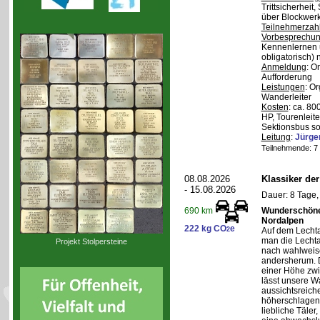
Trittsicherheit
über Blockwerk 
Teilnehmerzah
Vorbesprechu
Kennenlernen 
obligatorisch)
Anmeldung
: O
Aufforderung
Leistungen
: O
Wanderleiter
Kosten
: ca. 8
HP, Tourenleite
Sektionsbus so
Leitung
:
Jürge
Teilnehmende: 7 /
08.08.2026
Klassiker de
- 15.08.2026
Dauer: 8 Tage,
Wunderschöne 
690 km
Nordalpen
222 kg CO
e
2
Auf dem Lecht
man die Lechta
Projekt Stolpersteine
nach wahlweis
andersherum. D
einer Höhe zw
lässt unsere W
aussichtsreich
höherschlagen.
liebliche Täler