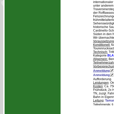
internationale
unter anderem
Traversinerste
der Rofflawasse
Felszeichnung
frühmittelalterl
Sehenswürdigke
historische Sa
Cardinello-Sch
Süden in den N
Wir übernachte
Voraussetzung
Konditionell:
fü
Tourenrucksac
Technisch:
Trit
Kategorie
BLA
Allgemein:
Bere
Teilnehmerzah
Vorbesprechu
Anmeldung
Anmeldung
Aufforderung.
Leistungen
: O
Kosten
: Ca. 7
Frühstück, 2x 
TN, zuzgl. Fahr
Bahn in Eigenr
Leitung
:
Tama
Teilnehmende: 6 /