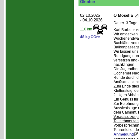
Oktober
02.10.2026
O Mosella
- 04.10.2026
Dauer: 3 Tage,
110 km
Karl Barbuer ve
Wir entdecken 
48 kg CO
e
2
Wochenendwand
Bachtäler, ver
Balkonpassagen
Wir lassen uns
Rundgang durch
versetzen und 
nachklingen.
Die Jugendherb
Cochemer Nacht
Runde durch di
Amüsantes und
Zum Ende dies
Klettersteig, d
felsigen Abhän
Ein Genuss für
Zur Belohnung 
Aussichtsloge 
dem Calmont. 
Voraussetzung
Teilnehmerzah
Vorbesprechu
Tourenleitende
Anmeldung