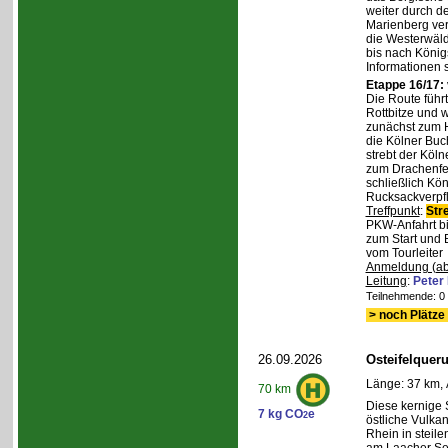
weiter durch d
Marienberg verl
die Westerwäld
bis nach Königs
Informationen 
Etappe 16/17:
Die Route führ
Rottbitze und 
zunächst zum H
die Kölner Buc
strebt der Köl
zum Drachenfel
schließlich Kö
Rucksackverpfl
Treffpunkt
:
Str
PKW-Anfahrt bi
zum Start und 
vom Tourleiter
Anmeldung (ab
Leitung
:
Peter
Teilnehmende: 0 /
> noch Plätze 
26.09.2026
Osteifelque
Länge: 37 km, 
70 km
Diese kernige
7 kg CO
e
2
östliche Vulka
Rhein in steil