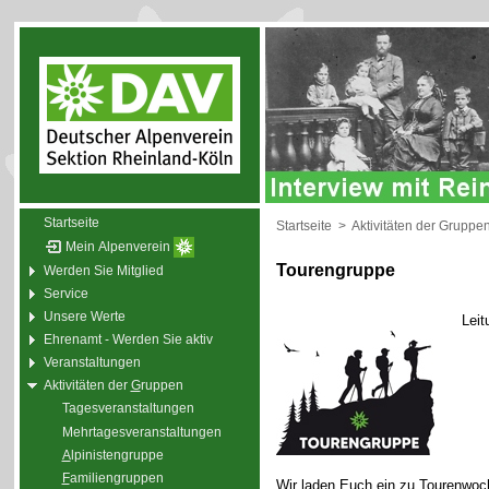
Startseite
Startseite
>
Aktivitäten der Gruppe
Mein Alpenverein
Tourengruppe
Werden Sie Mitglied
Service
Unsere Werte
Leit
Ehrenamt - Werden Sie aktiv
Veranstaltungen
Aktivitäten der
G
ruppen
Tagesveranstaltungen
Mehrtagesveranstaltungen
A
lpinistengruppe
F
amiliengruppen
Wir laden Euch ein zu Tourenwoc