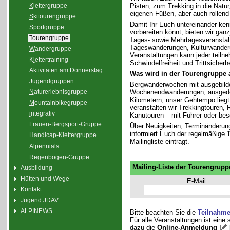
K
lettergruppe
Pisten, zum Trekking in die Natu
eigenen Füßen, aber auch rollend
S
kitourengruppe
Damit Ihr Euch untereinander ken
Sport
g
ruppe
vorbereiten könnt, bieten wir gan
T
ourengruppe
Tages- sowie Mehrtagesveranstal
Tageswanderungen, Kulturwander
W
andergruppe
Veranstaltungen kann jeder teiln
K
l
ettertraining
Schwindelfreiheit und Trittsicherhe
Aktivitäten am
D
onnerstag
Was wird in der Tourengruppe
J
ugendgruppen
Bergwanderwochen mit ausgebilde
Wochenendwanderungen, ausgedeh
N
aturerlebnisgruppe
Kilometern, unser Gehtempo liegt 
M
ountainbikegruppe
veranstalten wir Trekkingtouren
i
ntegrativ
Kanutouren – mit Führer oder bes
F
r
auen-Bergsport-Gruppe
Über Neuigkeiten, Terminänderun
informiert Euch der regelmäßige
H
andicap-Klettergruppe
Mailingliste eintragt.
Alpennials
Regenb
o
gen-Gruppe
Mailing-Liste der Tourengrupp
Ausbildung
Hütten und Wege
E-Mail:
Kontakt
Jugend JDAV
ALPINEWS
Bitte beachten Sie die
Teilnahm
Für alle Veranstaltungen ist eine
dazu die
Online-Anmeldung