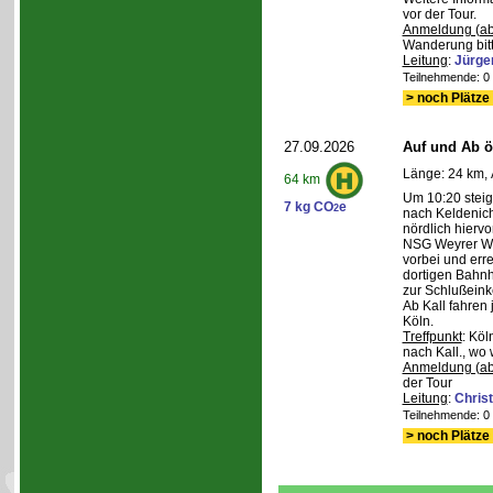
vor der Tour.
Anmeldung (ab
Wanderung bitt
Leitung
:
Jürge
Teilnehmende: 0 /
> noch Plätze 
27.09.2026
Auf und Ab ös
Länge: 24 km, 
64 km
Um 10:20 steig
7 kg CO
e
2
nach Keldenich
nördlich hierv
NSG Weyrer Wa
vorbei und err
dortigen Bahnh
zur Schlußeink
Ab Kall fahren
Köln.
Treffpunkt
: Köl
nach Kall., wo 
Anmeldung (ab
der Tour
Leitung
:
Chris
Teilnehmende: 0 /
> noch Plätze 