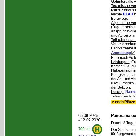
Gehintervalle 
Technische Vo
Mittel: Schwind
leichte
BLAU
b
Bergwege
Allgemeine Vo
(Jugendherberg
anspruchsvoll
und Abreise mi
Teilnehmerzah
Vorbesprechu
Fahrkartenbest
Anmeldung
Euro nach Auff
Leistungen
: O
Kosten
: Ca. 7
Halbpension in
Königssee, säm
der An- und Ab
usw.). Preiska
der Sektion.
Leitung
:
Raine
Teilnehmende: 5 /
> noch Plätze 
05.09.2026
Panoramatour
- 12.09.2026
Dauer: 8 Tage,
700 km
Der Spätsommer
für Bergwander