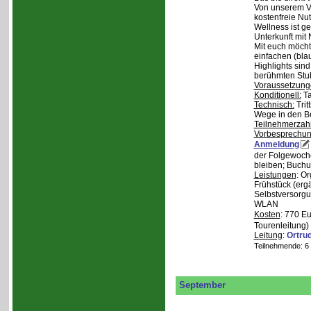
Von unserem Ve
kostenfreie Nu
Wellness ist ge
Unterkunft mit 
Mit euch möcht
einfachen (bla
Highlights sin
berühmten Stu
Voraussetzung
Konditionell:
Ta
Technisch:
Trit
Wege in den B
Teilnehmerzah
Vorbesprechu
Anmeldung
der Folgewoche
bleiben; Buchu
Leistungen
: O
Frühstück (ergä
Selbstversorgu
WLAN
Kosten
: 770 E
Tourenleitung)
Leitung
:
Ortru
Teilnehmende: 6 /
September