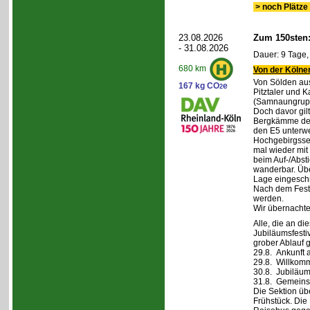
> noch Plätze 
23.08.2026
Zum 150sten
- 31.08.2026
Dauer: 9 Tage,
680 km
Von der Kölner
Von Sölden aus 
167 kg CO
e
2
Pitztaler und K
(Samnaungruppe
Doch davor gil
Bergkämme der 
den E5 unterwe
Hochgebirgsse
mal wieder mit 
beim Auf-/Absti
wanderbar. Übe
Lage eingeschr
Nach dem Fest 
werden.
Wir übernachte
Alle, die an di
Jubiläumsfesti
grober Ablauf g
29.8. Ankunft 
29.8. Willkom
30.8. Jubiläum
31.8. Gemeins
Die Sektion üb
Frühstück. Die 