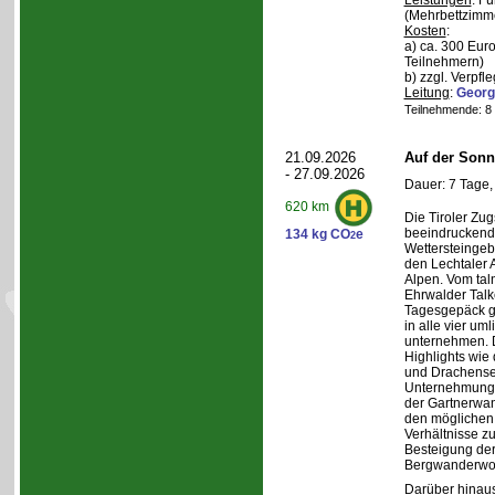
Leistungen
: F
(Mehrbettzimm
Kosten
:
a) ca. 300 Euro
Teilnehmern)
b) zzgl. Verpfl
Leitung
:
Georg
Teilnehmende: 8 /
21.09.2026
Auf der Sonn
- 27.09.2026
Dauer: 7 Tage,
620 km
Die Tiroler Zug
beeindruckend
134 kg CO
e
2
Wettersteingeb
den Lechtaler
Alpen. Vom tal
Ehrwalder Talk
Tagesgepäck g
in alle vier u
unternehmen. 
Highlights wie
und Drachense
Unternehmunge
der Gartnerwa
den möglichen 
Verhältnisse zu
Besteigung de
Bergwanderwo
Darüber hinaus