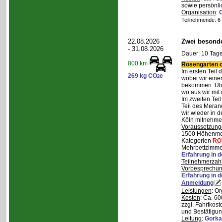
sowie persönli
Organisation
:
Teilnehmende: 6 /
22.08.2026
Zwei besonde
- 31.08.2026
Dauer: 10 Tage
800 km
Rosengarten o
Im ersten Teil
269 kg CO
e
2
wobei wir eine
bekommen. Über
wo aus wir mit
Im zweiten Tei
Teil des Mera
wir wieder in d
Köln mitnehme
Voraussetzung
1500 Höhenmete
Kategorien
RO
Mehrbettzimmer
Erfahrung in 
Teilnehmerzah
Vorbesprechu
Erfahrung in 
Anmeldung
Leistungen
: O
Kosten
: Ca. 6
zzgl. Fahrtkos
und Bestätigun
Leitung
:
Gorka