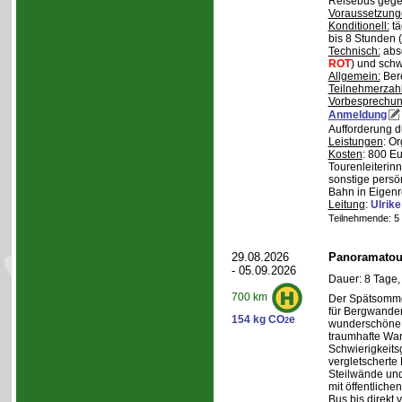
Reisebus gegen
Voraussetzung
Konditionell:
tä
bis 8 Stunden (
Technisch:
abso
ROT
) und schw
Allgemein:
Bere
Teilnehmerzah
Vorbesprechu
Anmeldung
Aufforderung d
Leistungen
: O
Kosten
: 800 E
Tourenleiterin
sonstige persö
Bahn in Eigenr
Leitung
:
Ulrik
Teilnehmende: 5 /
29.08.2026
Panoramatour
- 05.09.2026
Dauer: 8 Tage,
700 km
Der Spätsommer
für Bergwander
154 kg CO
e
2
wunderschöne S
traumhafte Wa
Schwierigkeitsg
vergletscherte
Steilwände und
mit öffentliche
Bus bis direkt v