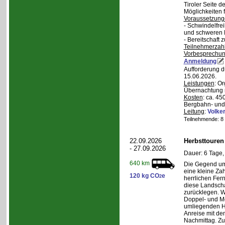
Tiroler Seite 
Möglichkeiten f
Voraussetzung
- Schwindelfrei
und schweren
- Bereitschaft
Teilnehmerzah
Vorbesprechu
Anmeldung
Aufforderung d
15.06.2026.
Leistungen
: O
Übernachtung m
Kosten
: ca. 4
Bergbahn- und 
Leitung
:
Volker
Teilnehmende: 8 /
22.09.2026
Herbsttouren
- 27.09.2026
Dauer: 6 Tage,
640 km
Die Gegend um 
eine kleine Za
120 kg CO
e
2
herrlichen Fern
diese Landscha
zurücklegen. 
Doppel- und M
umliegenden H
Anreise mit d
Nachmittag. Z