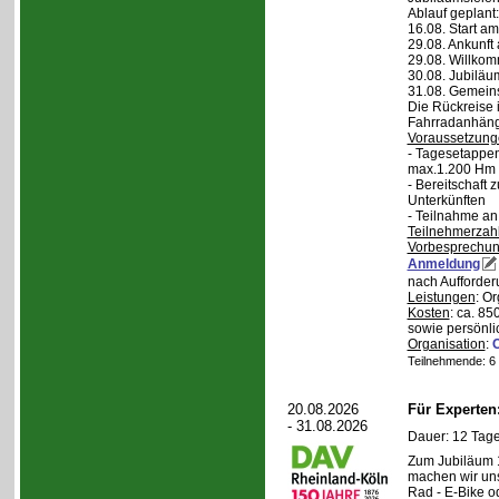
Ablauf geplant:
16.08. Start a
29.08. Ankunft
29.08. Willko
30.08. Jubiläu
31.08. Gemein
Die Rückreise i
Fahrradanhänge
Voraussetzung
- Tagesetappen
max.1.200 Hm 
- Bereitschaft
Unterkünften
- Teilnahme an
Teilnehmerzah
Vorbesprechu
Anmeldung
nach Aufforder
Leistungen
: O
Kosten
: ca. 85
sowie persönli
Organisation
:
Teilnehmende: 6 /
20.08.2026
Für Experte
- 31.08.2026
Dauer: 12 Tage
Zum Jubiläum 
machen wir un
Rad - E-Bike o