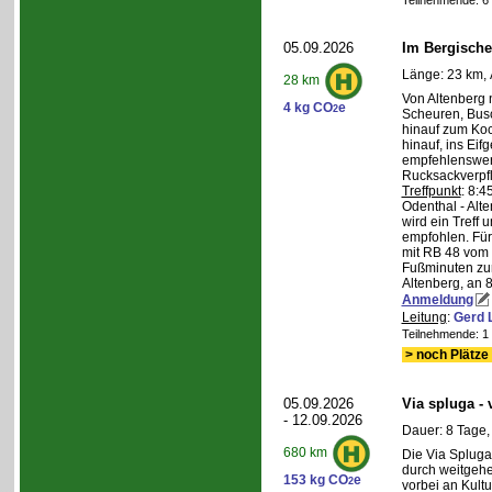
Teilnehmende: 6 /
05.09.2026
Im Bergische
Länge: 23 km, 
28 km
Von Altenberg 
4 kg CO
e
2
Scheuren, Busc
hinauf zum Koc
hinauf, ins Eif
empfehlenswer
Rucksackverpf
Treffpunkt
: 8:
Odenthal - Alt
wird ein Treff 
empfohlen. Für 
mit RB 48 vom 
Fußminuten zur
Altenberg, an 8
Anmeldung
Leitung
:
Gerd 
Teilnehmende: 1 /
> noch Plätze 
05.09.2026
Via spluga -
- 12.09.2026
Dauer: 8 Tage,
680 km
Die Via Spluga
durch weitgehe
153 kg CO
e
2
vorbei an Kult