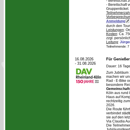
- Bereitschaft
- Bereitschaft
Gruppenticket.
Teilnehmerzah
Vorbesprechu
Anmeldung
durch den Tour
Leistungen
: O
Kosten
: Ca. 7
zzgl. persönli
Leitung
:
Jürge
Teilnehmende: 7 /
16.08.2026
Für Genieße
- 31.08.2026
Dauer: 16 Tage
Zum Jubiläum 
machen wir un
Rad - E-Bike o
besondere Reis
Gemeinschaft
Köln aus rund 
Haus auf Komper
rechtzeitig zu
2026.
Die Route führt
verbindet städt
sie auf den let
Via Claudia Aug
Die Teilnehmer
Jubiläumsfeier