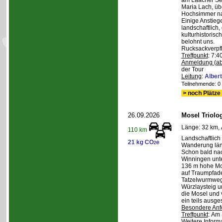
am Laacher See
Maria Lach, üb
Hochsimmer na
Einige Anstieg
landschaftlich,
kulturhistoris
belohnt uns.
Rucksackverpf
Treffpunkt
: 7:4
Anmeldung (ab
der Tour
Leitung
:
Albert
Teilnehmende: 0 /
> noch Plätze 
26.09.2026
Mosel Triolog
Länge: 32 km, 
110 km
Landschaftlic
21 kg CO
e
2
Wanderung län
Schon bald na
Winningen unte
136 m hohe Mo
auf Traumpfad
Tatzelwurmweg
Würzlaysteig u
die Mosel und 
ein teils ausg
Besondere Anf
Treffpunkt
: Am 
Weitere Inform