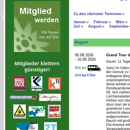
Zu den nächsten Terminen
Januar
Februar
März
Juli
August
September
August
06.08.2026
Grand Tour d
- 16.08.2026
Dauer: 11 Tage
Mitglieder klettern
Ganz im Osten 
950 km
günstiger!
der Grenze zu I
214 kg CO
e
2
entlegene Bergr
ursprünglichen
diese windet si
Rundwanderwe
58. Von zahlre
Lärchenwäldern
Höhen von über 
dass man sie k
grandiose Land
vielleicht etwa
aufgenommen wi
Bauch mit groß
Die Anreise erf
Voraussetzung