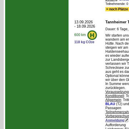
Teilnehmende: 0 /
> noch Plätze 
13.09.2026
Tannheimer T
- 18.09.2026
Dauer: 6 Tage,
600 km
Wir starten uns
wandern am ers
118 kg CO
e
2
Hütte. Nach de
steigen wir am
Haldenseehaus 
es wieder aufw
zur Landsberge
verlassen wir 
Schrecksee zum
aus geht es d
Optional könne
wir über den G
In Summe werd
zurücklegen.
Voraussetzung
Konditionell
: T
Allgemein
: Tri
BLAU
(T2) un
Passagen
Teilnehmerzah
Vorbesprechu
Anmeldung
Aufforderung