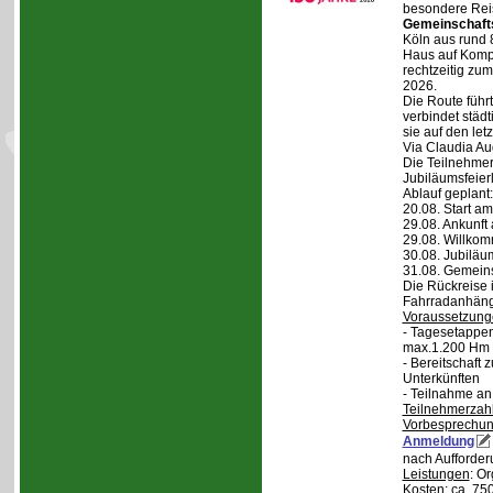
besondere Reis
Gemeinschaft
Köln aus rund 
Haus auf Komper
rechtzeitig zu
2026.
Die Route führt
verbindet städt
sie auf den let
Via Claudia Aug
Die Teilnehmer
Jubiläumsfeier
Ablauf geplant:
20.08. Start a
29.08. Ankunft
29.08. Willko
30.08. Jubiläu
31.08. Gemein
Die Rückreise i
Fahrradanhänge
Voraussetzung
- Tagesetappen
max.1.200 Hm 
- Bereitschaft
Unterkünften
- Teilnahme an
Teilnehmerzah
Vorbesprechu
Anmeldung
nach Aufforder
Leistungen
: O
Kosten
: ca. 75