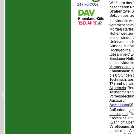
Wir feiern das
147 kg CO
e
2
besonderen Pro
Straßen zwei S
Sektion besit
Individuelle A
verbracht bev
Morgen starte
Höhenweg zur N
immer wieder fa
Untervernatsch
Aufstieg zur Si
Hochgebirge. J
„gesammelt“ we
Breslauer Hütt
die individuell
Voraussetzung
Konditionell
: t
bis 8 Stunden (
Technisch
: abs
T3) und schwie
Allgemein
: Be
Teilnehmerzah
Vorbesprechu
Austausch
Anmeldung
Aufforderung 
Leistungen
: O
Kosten
: ca. 6
(war nicht übe
Verpflegung, d
persönliche Au