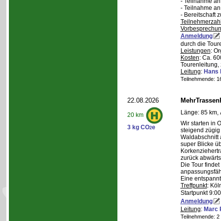
- Teilnahme a
- Teilnahme a
- Bereitschaft
Teilnehmerzah
Vorbesprechu
Anmeldung
durch die Tour
Leistungen
: O
Kosten
: Ca. 6
Tourenleitung, 
Leitung
:
Hans 
Teilnehmende: 16 
22.08.2026
MehrTrassen
Länge: 85 km, 
20 km
Wir starten in 
3 kg CO
e
2
steigend zügig
Waldabschnitt 
super Blicke ü
Korkenziehertr
zurück abwärts
Die Tour findet
anpassungsfähi
Eine entspannt
Treffpunkt
: Köl
Startpunkt 9:0
Anmeldung
Leitung
:
Marc 
Teilnehmende: 2 /