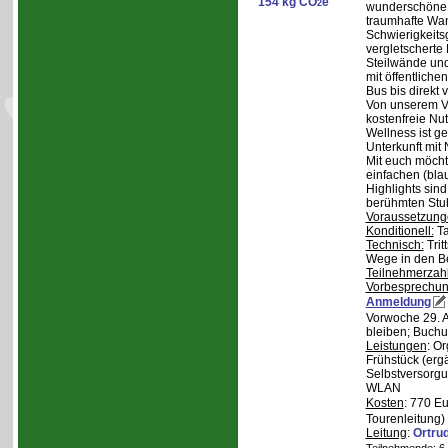
154 kg CO
e
2
wunderschöne S
traumhafte Wa
Schwierigkeitsg
vergletscherte
Steilwände und
mit öffentliche
Bus bis direkt v
Von unserem Ve
kostenfreie Nu
Wellness ist ge
Unterkunft mit 
Mit euch möcht
einfachen (bla
Highlights sin
berühmten Stu
Voraussetzung
Konditionell:
Ta
Technisch:
Trit
Wege in den B
Teilnehmerzah
Vorbesprechu
Anmeldung
Vorwoche 29. A
bleiben; Buchu
Leistungen
: O
Frühstück (ergä
Selbstversorgu
WLAN
Kosten
: 770 E
Tourenleitung)
Leitung
:
Ortru