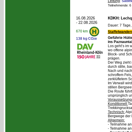
Leitung
:
Sabin
Teilnehmende: 6 /
16.08.2026
KDKH: Lechqu
- 22.08.2026
Dauer: 7 Tage,
670 km
Staffelwander
Geführte Hütt
138 kg CO
e
2
ins Paznaunta
Los geht’s im 
wo offene alpi
Block- und Sch
prägen.
Der Weg zieht 
durch stille, b
Nach und nach
schroffem Fels
zerklüftetem S
Im Verwall wird
stillen Bergsee
Die Route führ
ursprünglich u
Voraussetzung
Konditionell:
Ta
Trekkingrucksa
Technisch:
Alpi
Bergwege der 
Allgemein:
- Teilnahme an
- Teilnahme a