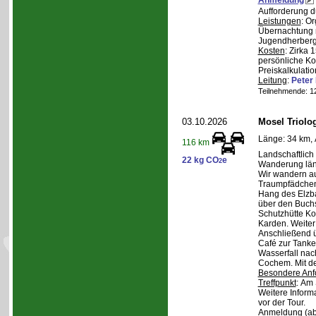
Aufforderung d
Leistungen
: O
Übernachtung m
Jugendherberge,
Kosten
: Zirka 
persönliche Ko
Preiskalkulatio
Leitung
:
Pete
Teilnehmende: 12 
03.10.2026
Mosel Triolog
Länge: 34 km, 
116 km
Landschaftlic
22 kg CO
e
2
Wanderung län
Wir wandern a
Traumpfädchen
Hang des Elzba
über den Buch
Schutzhütte K
Karden. Weite
Anschließend 
Café zur Tanke.
Wasserfall nac
Cochem. Mit d
Besondere Anf
Treffpunkt
: Am 
Weitere Inform
vor der Tour.
Anmeldung (ab