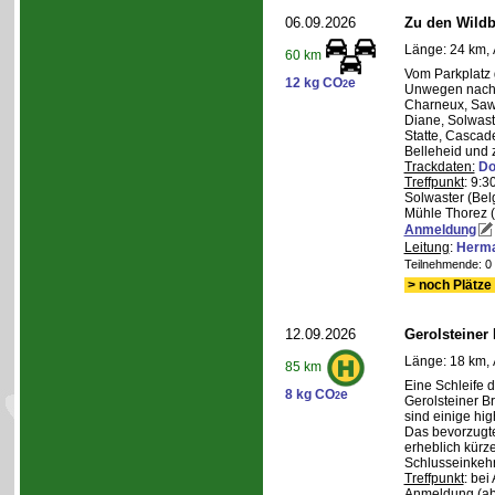
06.09.2026
Zu den Wild
Länge: 24 km, 
60 km
Vom Parkplatz
12 kg CO
e
2
Unwegen nach/
Charneux, Saw
Diane, Solwaste
Statte, Cascad
Belleheid und 
Trackdaten:
Do
Treffpunkt
: 9:3
Solwaster (Bel
Mühle Thorez 
Anmeldung
Leitung
:
Herma
Teilnehmende: 0 /
> noch Plätze 
12.09.2026
Gerolsteiner
Länge: 18 km, 
85 km
Eine Schleife 
8 kg CO
e
2
Gerolsteiner B
sind einige hig
Das bevorzugte 
erheblich kürze
Schlusseinkehr
Treffpunkt
: bei
Anmeldung (ab