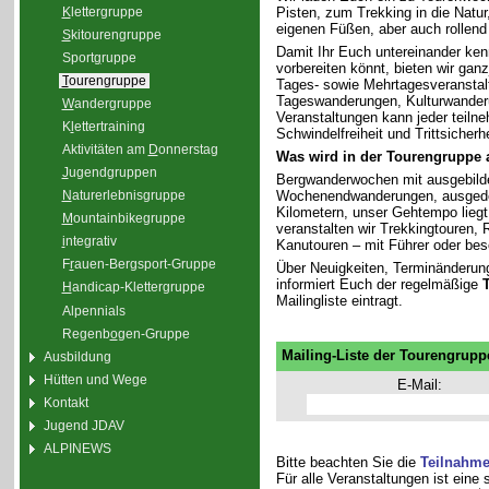
K
lettergruppe
Pisten, zum Trekking in die Natu
eigenen Füßen, aber auch rollend
S
kitourengruppe
Damit Ihr Euch untereinander ken
Sport
g
ruppe
vorbereiten könnt, bieten wir gan
T
ourengruppe
Tages- sowie Mehrtagesveranstal
Tageswanderungen, Kulturwander
W
andergruppe
Veranstaltungen kann jeder teiln
K
l
ettertraining
Schwindelfreiheit und Trittsicherhe
Aktivitäten am
D
onnerstag
Was wird in der Tourengruppe
J
ugendgruppen
Bergwanderwochen mit ausgebilde
Wochenendwanderungen, ausgedeh
N
aturerlebnisgruppe
Kilometern, unser Gehtempo liegt 
M
ountainbikegruppe
veranstalten wir Trekkingtouren
i
ntegrativ
Kanutouren – mit Führer oder bes
F
r
auen-Bergsport-Gruppe
Über Neuigkeiten, Terminänderun
informiert Euch der regelmäßige
H
andicap-Klettergruppe
Mailingliste eintragt.
Alpennials
Regenb
o
gen-Gruppe
Mailing-Liste der Tourengrupp
Ausbildung
Hütten und Wege
E-Mail:
Kontakt
Jugend JDAV
ALPINEWS
Bitte beachten Sie die
Teilnahm
Für alle Veranstaltungen ist eine