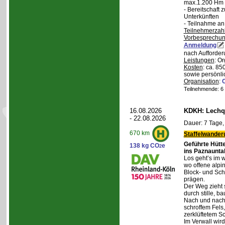
max.1.200 Hm 
- Bereitschaft
Unterkünften
- Teilnahme an
Teilnehmerzah
Vorbesprechu
Anmeldung
nach Aufforder
Leistungen
: O
Kosten
: ca. 85
sowie persönli
Organisation
:
Teilnehmende: 6 /
16.08.2026
KDKH: Lechqu
- 22.08.2026
Dauer: 7 Tage,
670 km
Staffelwander
Geführte Hütt
138 kg CO
e
2
ins Paznaunta
Los geht’s im 
wo offene alpi
Block- und Sch
prägen.
Der Weg zieht 
durch stille, b
Nach und nach
schroffem Fels
zerklüftetem S
Im Verwall wird