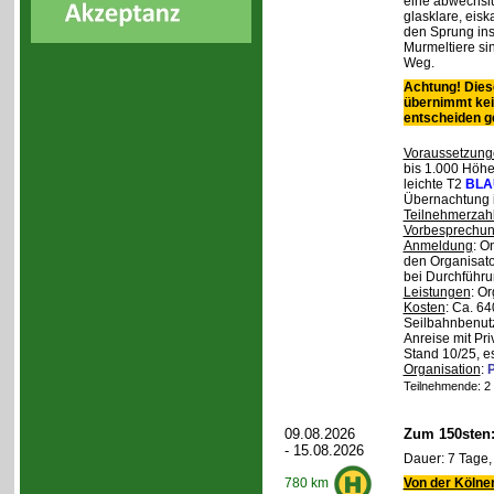
eine abwechslu
glasklare, eis
den Sprung ins
Murmeltiere si
Weg.
Achtung! Diese
übernimmt kei
entscheiden 
Voraussetzung
bis 1.000 Höhen
leichte T2
BLA
Übernachtung 
Teilnehmerzah
Vorbesprechu
Anmeldung
: O
den Organisato
bei Durchführun
Leistungen
: O
Kosten
: Ca. 64
Seilbahnbenutz
Anreise mit Pr
Stand 10/25, e
Organisation
:
P
Teilnehmende: 2 /
09.08.2026
Zum 150sten
- 15.08.2026
Dauer: 7 Tage,
Von der Kölner
780 km