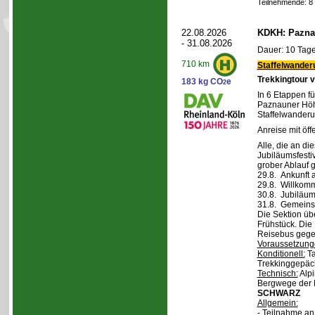
Teilnehmende: 8 /
22.08.2026
KDKH: Pazna
- 31.08.2026
Dauer: 10 Tage
710 km
Staffelwander
Trekkingtour 
183 kg CO
e
2
In 6 Etappen fü
Paznauner Höh
Staffelwanderu
Anreise mit öff
Alle, die an di
Jubiläumsfesti
grober Ablauf g
29.8. Ankunft 
29.8. Willkom
30.8. Jubiläum
31.8. Gemeins
Die Sektion üb
Frühstück. Die 
Reisebus gegen
Voraussetzung
Konditionell:
Ta
Trekkinggepäc
Technisch:
Alpi
Bergwege der 
SCHWARZ
Allgemein:
- Teilnahme a