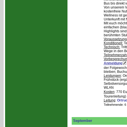
Bus bis direkt v
Von unserem Ve
kostenfreie Nu
Wellness ist ge
Unterkunft mit 
Mit euch möcht
einfachen (bla
Highlights sin
berühmten Stu
Voraussetzung
Konditionell:
Ta
Technisch:
Trit
Wege in den B
Teilnehmerzah
Vorbesprechu
Anmeldung
der Folgewoche
bleiben; Buchu
Leistungen
: O
Frühstück (ergä
Selbstversorgu
WLAN
Kosten
: 770 E
Tourenleitung)
Leitung
:
Ortru
Teilnehmende: 6 /
September