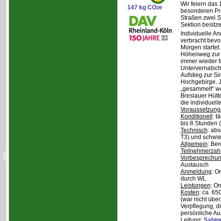
Wir feiern das
147 kg CO
e
2
besonderen Pro
Straßen zwei S
Sektion besit
Individuelle A
verbracht bev
Morgen starte
Höhenweg zur N
immer wieder fa
Untervernatsch
Aufstieg zur Si
Hochgebirge. J
„gesammelt“ we
Breslauer Hütt
die individuell
Voraussetzung
Konditionell
: t
bis 8 Stunden (
Technisch
: abs
T3) und schwie
Allgemein
: Be
Teilnehmerzah
Vorbesprechu
Austausch
Anmeldung
: O
durch WL
Leistungen
: O
Kosten
: ca. 6
(war nicht übe
Verpflegung, d
persönliche Au
Leitung
:
Sabin