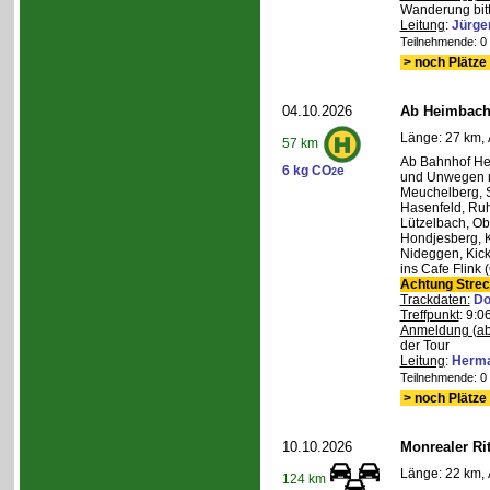
Wanderung bitt
Leitung
:
Jürge
Teilnehmende: 0 /
> noch Plätze 
04.10.2026
Ab Heimbach 
Länge: 27 km, 
57 km
Ab Bahnhof He
6 kg CO
e
2
und Unwegen n
Meuchelberg, 
Hasenfeld, Ruh
Lützelbach, Ob
Hondjesberg, K
Nideggen, Kick
ins Cafe Flink
Achtung Stre
Trackdaten:
Do
Treffpunkt
: 9:
Anmeldung (ab
der Tour
Leitung
:
Herma
Teilnehmende: 0 /
> noch Plätze 
10.10.2026
Monrealer Ri
Länge: 22 km, 
124 km