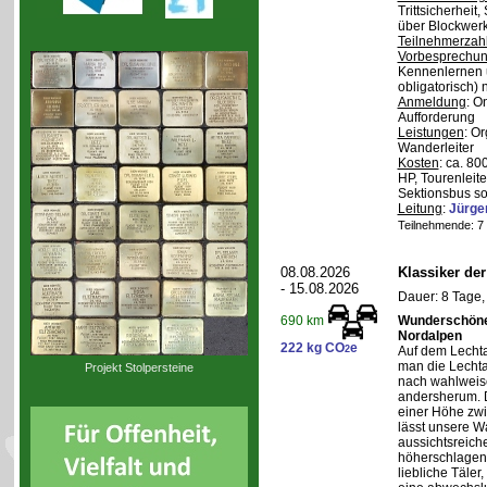
Trittsicherheit
über Blockwerk 
Teilnehmerzah
Vorbesprechu
Kennenlernen 
obligatorisch)
Anmeldung
: O
Aufforderung
Leistungen
: O
Wanderleiter
Kosten
: ca. 8
HP, Tourenleite
Sektionsbus so
Leitung
:
Jürge
Teilnehmende: 7 /
08.08.2026
Klassiker de
- 15.08.2026
Dauer: 8 Tage,
Wunderschöne 
690 km
Nordalpen
222 kg CO
e
2
Auf dem Lecht
man die Lechta
Projekt Stolpersteine
nach wahlweis
andersherum. D
einer Höhe zw
lässt unsere W
aussichtsreich
höherschlagen.
liebliche Täler