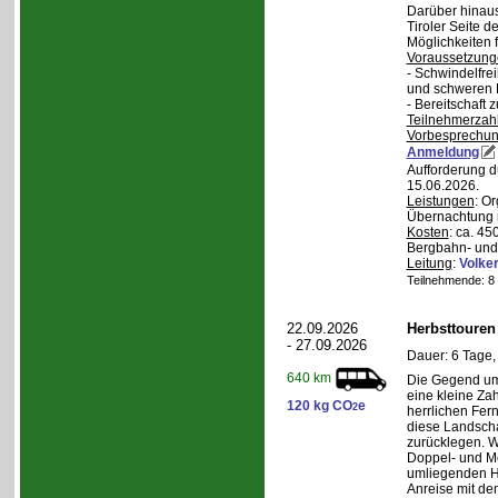
Darüber hinaus
Tiroler Seite 
Möglichkeiten f
Voraussetzung
- Schwindelfrei
und schweren
- Bereitschaft
Teilnehmerzah
Vorbesprechu
Anmeldung
Aufforderung d
15.06.2026.
Leistungen
: O
Übernachtung m
Kosten
: ca. 4
Bergbahn- und 
Leitung
:
Volker
Teilnehmende: 8 /
22.09.2026
Herbsttouren
- 27.09.2026
Dauer: 6 Tage,
640 km
Die Gegend um 
eine kleine Za
120 kg CO
e
2
herrlichen Fern
diese Landscha
zurücklegen. 
Doppel- und M
umliegenden H
Anreise mit d