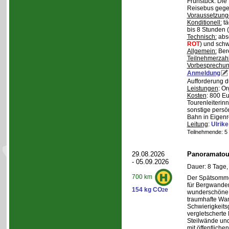
Frühstück. Die 
Reisebus gegen
Voraussetzung
Konditionell:
tä
bis 8 Stunden (
Technisch:
abso
ROT
) und schw
Allgemein:
Bere
Teilnehmerzah
Vorbesprechu
Anmeldung
Aufforderung d
Leistungen
: O
Kosten
: 800 E
Tourenleiterin
sonstige persö
Bahn in Eigenr
Leitung
:
Ulrik
Teilnehmende: 5 /
29.08.2026
Panoramatour
- 05.09.2026
Dauer: 8 Tage,
700 km
Der Spätsommer
für Bergwander
154 kg CO
e
2
wunderschöne S
traumhafte Wa
Schwierigkeitsg
vergletscherte
Steilwände und
mit öffentliche