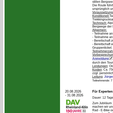
stillen Bergsee
Die Route führ
ursprünglich u
Voraussetzung
Konditionell:
Ta
Trekkingrucksa
Technisch:
Alpi
Bergwege der 
Allgemein:
- Teilnahme an
- Teilnahme a
- Bereitschaft
- Bereitschaft
Gruppenticket.
Teilnehmerzah
Vorbesprechu
Anmeldung
durch den Tour
Leistungen
: O
Kosten
: Ca. 7
zzgl. persönli
Leitung
:
Jürge
Teilnehmende: 7 /
20.08.2026
Für Experte
- 31.08.2026
Dauer: 12 Tage
Zum Jubiläum 
machen wir un
Rad - E-Bike o