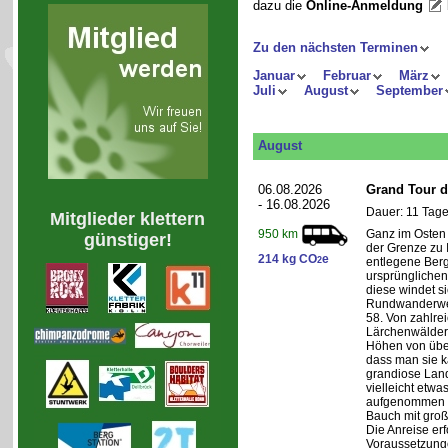
dazu die
Online-Anmeldung
Zu den nächsten Terminen
Januar
Februar
März
Juli
August
September
August
06.08.2026
Grand Tour d
- 16.08.2026
Dauer: 11 Tage
Mitglieder klettern
Ganz im Osten 
950 km
günstiger!
der Grenze zu I
214 kg CO
e
2
entlegene Bergr
ursprünglichen
diese windet si
Rundwanderwe
58. Von zahlre
Lärchenwäldern
Höhen von über 
dass man sie k
grandiose Land
vielleicht etwa
aufgenommen wi
Bauch mit groß
Die Anreise erf
Voraussetzung