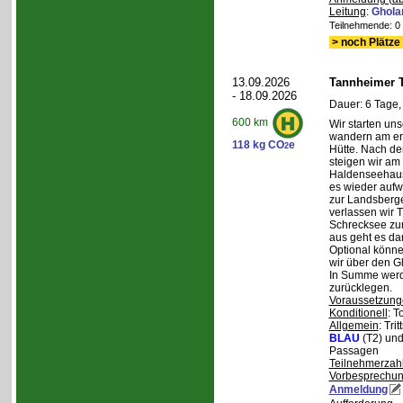
Leitung
:
Ghola
Teilnehmende: 0 /
> noch Plätze 
13.09.2026
Tannheimer T
- 18.09.2026
Dauer: 6 Tage,
600 km
Wir starten uns
wandern am ers
118 kg CO
e
2
Hütte. Nach de
steigen wir am
Haldenseehaus 
es wieder aufw
zur Landsberge
verlassen wir 
Schrecksee zum
aus geht es d
Optional könne
wir über den G
In Summe werd
zurücklegen.
Voraussetzung
Konditionell
: T
Allgemein
: Tri
BLAU
(T2) un
Passagen
Teilnehmerzah
Vorbesprechu
Anmeldung