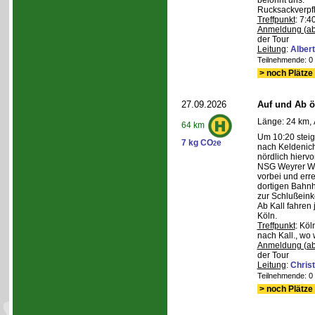
belohnt uns.
Rucksackverpf
Treffpunkt
: 7:4
Anmeldung (ab
der Tour
Leitung
:
Albert
Teilnehmende: 0 /
> noch Plätze 
27.09.2026
Auf und Ab ös
Länge: 24 km, 
64 km
Um 10:20 steig
7 kg CO
e
2
nach Keldenich
nördlich hierv
NSG Weyrer Wa
vorbei und err
dortigen Bahnh
zur Schlußeink
Ab Kall fahren
Köln.
Treffpunkt
: Köl
nach Kall., wo 
Anmeldung (ab
der Tour
Leitung
:
Chris
Teilnehmende: 0 /
> noch Plätze 