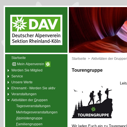
Startseite
Startseite
>
Aktivitäten der Gruppe
Mein Alpenverein
Tourengruppe
Werden Sie Mitglied
Service
Unsere Werte
Leit
Ehrenamt - Werden Sie aktiv
Veranstaltungen
Aktivitäten der
G
ruppen
Tagesveranstaltungen
Mehrtagesveranstaltungen
A
lpinistengruppe
F
amiliengruppen
Wir laden Euch ein zu Tourenwoc