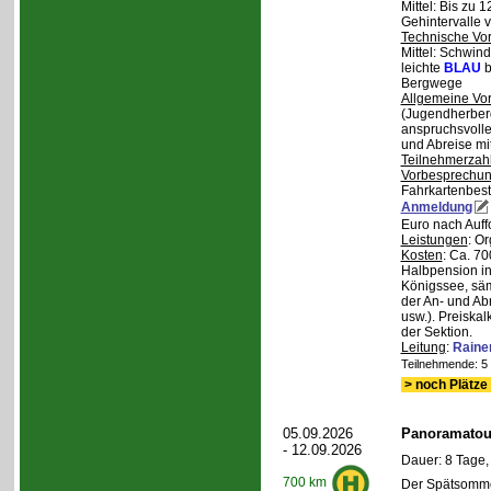
Mittel: Bis zu 
Gehintervalle 
Technische Vo
Mittel: Schwind
leichte
BLAU
b
Bergwege
Allgemeine Vo
(Jugendherberg
anspruchsvoll
und Abreise mi
Teilnehmerzah
Vorbesprechu
Fahrkartenbest
Anmeldung
Euro nach Auff
Leistungen
: O
Kosten
: Ca. 7
Halbpension in
Königssee, säm
der An- und Ab
usw.). Preiska
der Sektion.
Leitung
:
Raine
Teilnehmende: 5 /
> noch Plätze 
05.09.2026
Panoramatour
- 12.09.2026
Dauer: 8 Tage,
700 km
Der Spätsommer