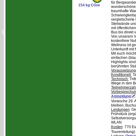
für Bergwander
154 kg CO
e
2
wunderschöne S
traumhafte Wa
Schwierigkeitsg
vergletscherte
Steilwände und
mit öffentliche
Bus bis direkt v
Von unserem Ve
kostenfreie Nu
Wellness ist ge
Unterkunft mit 
Mit euch möcht
einfachen (bla
Highlights sin
berühmten Stu
Voraussetzung
Konditionell:
Ta
Technisch:
Trit
Wege in den B
Teilnehmerzah
Vorbesprechu
Anmeldung
Vorwoche 29. A
bleiben; Buchu
Leistungen
: O
Frühstück (ergä
Selbstversorgu
WLAN
Kosten
: 770 E
Tourenleitung)