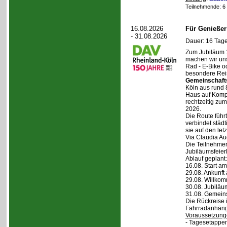
Teilnehmende: 6 /
16.08.2026
Für Genieße
- 31.08.2026
Dauer: 16 Tage
Zum Jubiläum 
machen wir un
Rad - E-Bike o
besondere Reis
Gemeinschaft
Köln aus rund 
Haus auf Komper
rechtzeitig zu
2026.
Die Route führt
verbindet städt
sie auf den let
Via Claudia Aug
Die Teilnehmer
Jubiläumsfeier
Ablauf geplant:
16.08. Start a
29.08. Ankunft
29.08. Willko
30.08. Jubiläu
31.08. Gemein
Die Rückreise i
Fahrradanhänge
Voraussetzung
- Tagesetappen