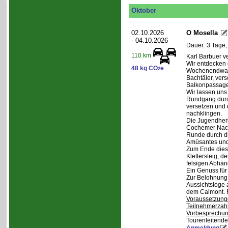
Oktober
02.10.2026
O Mosella
- 04.10.2026
Dauer: 3 Tage,
110 km
Karl Barbuer ve
Wir entdecken 
48 kg CO
e
2
Wochenendwand
Bachtäler, ver
Balkonpassagen
Wir lassen uns
Rundgang durch
versetzen und 
nachklingen.
Die Jugendherb
Cochemer Nacht
Runde durch di
Amüsantes und
Zum Ende dies
Klettersteig, d
felsigen Abhän
Ein Genuss für
Zur Belohnung 
Aussichtsloge 
dem Calmont. 
Voraussetzung
Teilnehmerzah
Vorbesprechu
Tourenleitende
Anmeldung