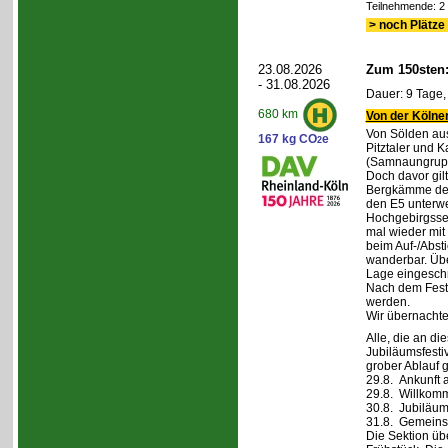
Teilnehmende: 2 /
> noch Plätze 
23.08.2026
Zum 150sten
- 31.08.2026
Dauer: 9 Tage,
680 km
Von der Kölner
Von Sölden aus 
167 kg CO
e
2
Pitztaler und K
(Samnaungruppe
Doch davor gil
Bergkämme der 
den E5 unterwe
Hochgebirgsse
mal wieder mit 
beim Auf-/Absti
wanderbar. Übe
Lage eingeschr
Nach dem Fest 
werden.
Wir übernachte
Alle, die an di
Jubiläumsfesti
grober Ablauf g
29.8. Ankunft 
29.8. Willkom
30.8. Jubiläum
31.8. Gemeins
Die Sektion üb