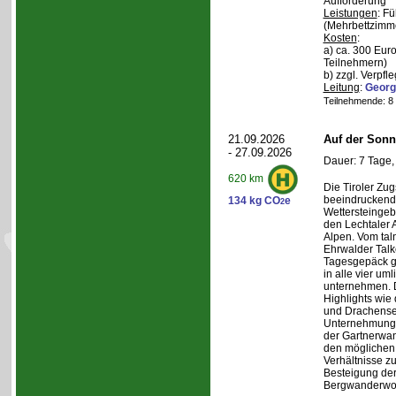
Aufforderung
Leistungen
: F
(Mehrbettzimm
Kosten
:
a) ca. 300 Euro
Teilnehmern)
b) zzgl. Verpfl
Leitung
:
Georg
Teilnehmende: 8 /
21.09.2026
Auf der Sonn
- 27.09.2026
Dauer: 7 Tage,
620 km
Die Tiroler Zug
beeindruckend
134 kg CO
e
2
Wettersteingeb
den Lechtaler
Alpen. Vom tal
Ehrwalder Talk
Tagesgepäck g
in alle vier u
unternehmen. 
Highlights wie
und Drachense
Unternehmunge
der Gartnerwa
den möglichen 
Verhältnisse zu
Besteigung de
Bergwanderwo