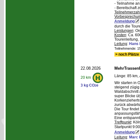
- Teilnahme a
- Bereitschaft
Teilnehmerzah
Vorbesprechu
Anmeldung
durch die Tour
Leistungen
: O
Kosten
: Ca. 6
Tourenleitung, 
Leitung
:
Hans 
Teilnehmende: 15 
> noch Plätze 
22.08.2026
MehrTrassen
Länge: 85 km, 
20 km
Wir starten in 
3 kg CO
e
2
steigend zügig
Waldabschnitt 
super Blicke ü
Korkenziehertr
zurück abwärts
Die Tour findet
anpassungsfähi
Eine entspannt
Treffpunkt
: Köl
Startpunkt 9:0
Anmeldung
Leitung
:
Marc 