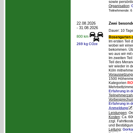
sowie persönli
Organisation
:
Teilnehmende: 6 /
22.08.2026
Zwei besonde
- 31.08.2026
Dauer: 10 Tage
800 km
Rosengarten o
Im ersten Teil
269 kg CO
e
2
wobei wir eine
bekommen. Über
wo aus wir mit
Im zweiten Tei
Teil des Mera
wir wieder in d
Köln mitnehme
Voraussetzung
1500 Höhenmete
Kategorien
RO
Mehrbettzimmer
Erfahrung in 
Teilnehmerzah
Vorbesprechu
Erfahrung in 
Anmeldung
Leistungen
: O
Kosten
: Ca. 6
zzgl. Fahrtkos
und Bestätigun
Leitung
:
Gorka