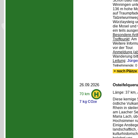
Schon bald na
Winningen unte
136 m hohe Mo
auf Traumpfad
Tatzelwurmweg
Würzlaysteig u
die Mosel und 
ein teils ausg
Besondere Anf
Treffpunkt
: Am 
Weitere Inform
vor der Tour.
Anmeldung (ab
Wanderung bitt
Leitung
:
Jürge
Teilnehmende: 0 /
> noch Plätze 
26.09.2026
Osteifelque
Länge: 37 km, 
70 km
Diese kernige
7 kg CO
e
2
östliche Vulka
Rhein in steil
am Laacher See
Maria Lach, üb
Hochsimmer na
Einige Anstieg
landschaftlich,
kulturhistoris