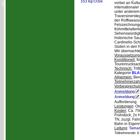
153 kg CO
e
2
vorbei an Kult
internationale
unter anderem
Traversinerste
der Rofflawasse
Felszeichnung
frühmittelalterl
Sehenswürdigke
historische Sa
Cardinello-Sch
Süden in den N
Wir übernachte
Voraussetzung
Konditionell:
fü
Tourenrucksac
Technisch:
Trit
Kategorie
BLA
Allgemein:
Bere
Teilnehmerzah
Vorbesprechu
Anmeldung
Anmeldung
Aufforderung.
Leistungen
: O
Kosten
: Ca. 7
Frühstück, 2x 
TN, zuzgl. Fahr
Bahn in Eigenr
Leitung
:
Tama
Teilnehmende: 6 /