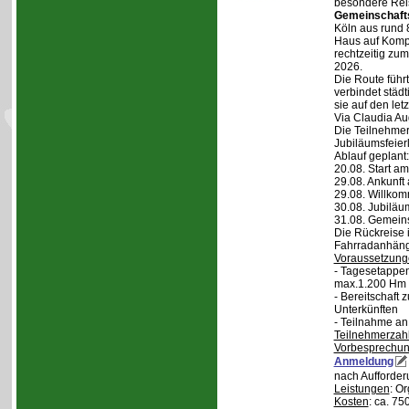
besondere Reis
Gemeinschaft
Köln aus rund 
Haus auf Komper
rechtzeitig zu
2026.
Die Route führt
verbindet städt
sie auf den let
Via Claudia Aug
Die Teilnehmer
Jubiläumsfeier
Ablauf geplant:
20.08. Start a
29.08. Ankunft
29.08. Willko
30.08. Jubiläu
31.08. Gemein
Die Rückreise i
Fahrradanhänge
Voraussetzung
- Tagesetappen
max.1.200 Hm 
- Bereitschaft
Unterkünften
- Teilnahme an
Teilnehmerzah
Vorbesprechu
Anmeldung
nach Aufforder
Leistungen
: O
Kosten
: ca. 75