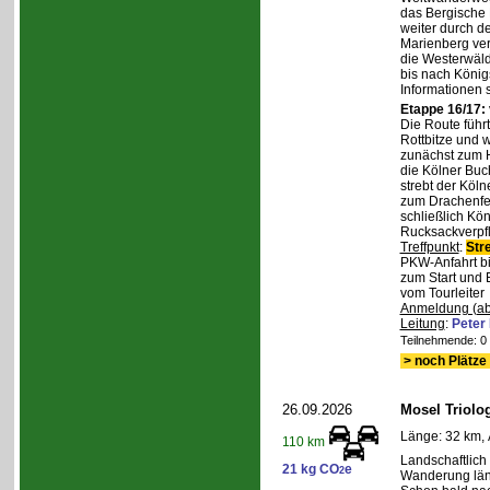
das Bergische
weiter durch d
Marienberg verl
die Westerwäld
bis nach Königs
Informationen 
Etappe 16/17:
Die Route führ
Rottbitze und 
zunächst zum H
die Kölner Buc
strebt der Köl
zum Drachenfel
schließlich Kö
Rucksackverpfl
Treffpunkt
:
Str
PKW-Anfahrt bi
zum Start und 
vom Tourleiter
Anmeldung (ab
Leitung
:
Peter
Teilnehmende: 0 /
> noch Plätze 
26.09.2026
Mosel Triolog
Länge: 32 km, 
110 km
Landschaftlic
21 kg CO
e
2
Wanderung län