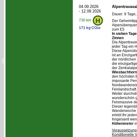
04.09.2026
Alpentravasa
- 12.09.2026
Dauer: 9 Tage,
730 km
Der Geheimtipp
Alpenüberqueru
171 kg CO
e
2
zum E5
In sieben Tag
Zinnen
Die Alpentraver
jeder Tag ein 
Diese Alpenüb
ist an Einzigar
der nördlichen
die einzigarti
der Zentralalp
Wiesbachhorn
den höchsten Be
imposante Pers
Nordwandeisrin
Felslandschaft.
Weiter durchstr
wunderschön ge
Felsmassive d
Dieser legendä
Wanderwoche v
erlebt Ihr jede
Insgesamt wer
Höhenmeter
i
Voraussetzung
Konditionelle 