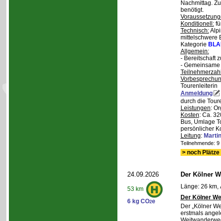
Nachmittag. Z
benötigt.
Voraussetzung
Konditionell:
fü
Technisch:
Alpi
mittelschwere
Kategorie
BLA
Allgemein:
- Bereitschaft
- Gemeinsame 
Teilnehmerzah
Vorbesprechu
Tourenleiterin
Anmeldung
durch die Toure
Leistungen
: O
Kosten
: Ca. 32
Bus, Umlage To
persönlicher K
Leitung
:
Marti
Teilnehmende: 9 /
> noch Plätze 
24.09.2026
Der Kölner We
Länge: 26 km, 
53 km
Der Kölner We
6 kg CO
e
2
Der „Kölner We
erstmals angel
Weitwanderweg,