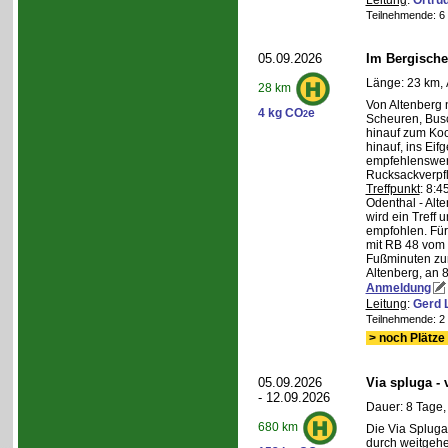
Leitung
:
Ortru
Teilnehmende: 6 /
05.09.2026
Im Bergische
Länge: 23 km, 
28 km
Von Altenberg 
4 kg CO
e
2
Scheuren, Busc
hinauf zum Koc
hinauf, ins Eif
empfehlenswer
Rucksackverpf
Treffpunkt
: 8:
Odenthal - Alt
wird ein Treff 
empfohlen. Für 
mit RB 48 vom 
Fußminuten zur
Altenberg, an 8
Anmeldung
Leitung
:
Gerd 
Teilnehmende: 2 /
> noch Plätze 
05.09.2026
Via spluga -
- 12.09.2026
Dauer: 8 Tage,
680 km
Die Via Spluga
durch weitgehe