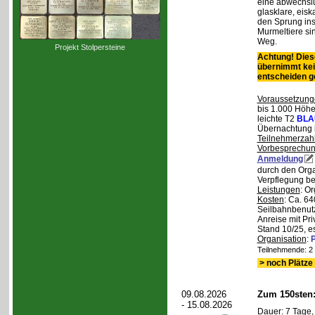
eine abwechslu
glasklare, eis
den Sprung ins
Murmeltiere si
Weg.
Projekt Stolpersteine
Achtung! Diese
übernimmt kei
entscheiden 
Voraussetzung
bis 1.000 Höhen
leichte T2
BLA
Übernachtung 
Teilnehmerzah
Vorbesprechu
Anmeldung
durch den Orga
Verpflegung bei
Leistungen
: O
Kosten
: Ca. 64
Seilbahnbenutz
Anreise mit Pr
Stand 10/25, e
Organisation
:
P
Teilnehmende: 2 /
> noch Plätze 
09.08.2026
Zum 150sten
- 15.08.2026
Dauer: 7 Tage,