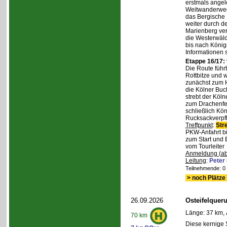
erstmals angel
Weitwanderweg,
das Bergische
weiter durch d
Marienberg verl
die Westerwäld
bis nach Königs
Informationen 
Etappe 16/17:
Die Route führ
Rottbitze und 
zunächst zum H
die Kölner Buc
strebt der Köl
zum Drachenfel
schließlich Kö
Rucksackverpfl
Treffpunkt
:
Str
PKW-Anfahrt bi
zum Start und 
vom Tourleiter
Anmeldung (ab
Leitung
:
Peter
Teilnehmende: 0 /
> noch Plätze 
26.09.2026
Osteifelque
Länge: 37 km, 
70 km
Diese kernige