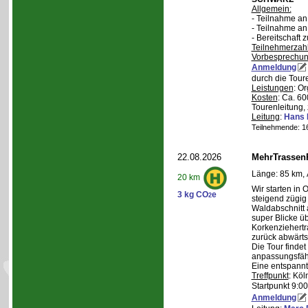
Allgemein:
- Teilnahme a
- Teilnahme a
- Bereitschaft
Teilnehmerzah
Vorbesprechu
Anmeldung
durch die Tour
Leistungen
: O
Kosten
: Ca. 6
Tourenleitung, 
Leitung
:
Hans 
Teilnehmende: 16 
22.08.2026
MehrTrassen
Länge: 85 km, 
20 km
Wir starten in 
3 kg CO
e
2
steigend zügig
Waldabschnitt 
super Blicke ü
Korkenziehertr
zurück abwärts
Die Tour findet
anpassungsfähi
Eine entspannt
Treffpunkt
: Köl
Startpunkt 9:0
Anmeldung