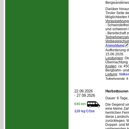
Bergwanderwo
Darüber hinaus
Tiroler Seite 
Möglichkeiten f
Voraussetzung
- Schwindelfrei
und schweren
- Bereitschaft
Teilnehmerzah
Vorbesprechu
Anmeldung
Aufforderung d
15.06.2026.
Leistungen
: O
Übernachtung m
Kosten
: ca. 4
Bergbahn- und 
Leitung
:
Volker
Teilnehmende: 8 /
22.09.2026
Herbsttouren
- 27.09.2026
Dauer: 6 Tage,
640 km
Die Gegend um 
eine kleine Za
120 kg CO
e
2
herrlichen Fern
diese Landscha
zurücklegen. 
Doppel- und M
umliegenden H