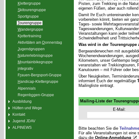
K
lettergruppe
Pisten, zum Trekking in die Natu
eigenen Füßen, aber auch rollend
S
kitourengruppe
Damit Ihr Euch untereinander ken
Sport
g
ruppe
vorbereiten könnt, bieten wir gan
T
ourengruppe
Tages- sowie Mehrtagesveranstal
Tageswanderungen, Kulturwander
W
andergruppe
Veranstaltungen kann jeder teiln
K
l
ettertraining
Schwindelfreiheit und Trittsicherhe
Aktivitäten am
D
onnerstag
Was wird in der Tourengruppe
J
ugendgruppen
Bergwanderwochen mit ausgebilde
Wochenendwanderungen, ausgedeh
N
aturerlebnisgruppe
Kilometern, unser Gehtempo liegt 
M
ountainbikegruppe
veranstalten wir Trekkingtouren
i
ntegrativ
Kanutouren – mit Führer oder bes
F
r
auen-Bergsport-Gruppe
Über Neuigkeiten, Terminänderun
informiert Euch der regelmäßige
H
andicap-Klettergruppe
Mailingliste eintragt.
Alpennials
Regenb
o
gen-Gruppe
Mailing-Liste der Tourengrupp
Ausbildung
Hütten und Wege
E-Mail:
Kontakt
Jugend JDAV
ALPINEWS
Bitte beachten Sie die
Teilnahm
Für alle Veranstaltungen ist eine
dazu die
Online-Anmeldung