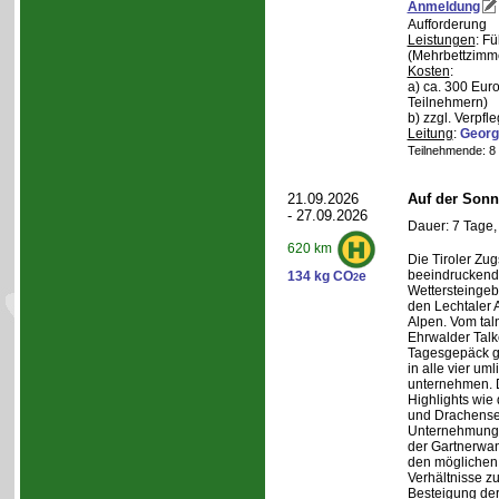
Anmeldung
Aufforderung
Leistungen
: F
(Mehrbettzimm
Kosten
:
a) ca. 300 Euro
Teilnehmern)
b) zzgl. Verpfl
Leitung
:
Georg
Teilnehmende: 8 /
21.09.2026
Auf der Sonn
- 27.09.2026
Dauer: 7 Tage,
620 km
Die Tiroler Zug
beeindruckend
134 kg CO
e
2
Wettersteingeb
den Lechtaler
Alpen. Vom tal
Ehrwalder Talk
Tagesgepäck g
in alle vier u
unternehmen. 
Highlights wie
und Drachense
Unternehmunge
der Gartnerwa
den möglichen 
Verhältnisse zu
Besteigung de