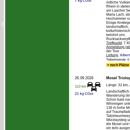
7 kg CO
e
2
östliche Vulka
Rhein in steil
am Laacher See
Maria Lach, üb
Hochsimmer na
Einige Anstieg
landschaftlich,
kulturhistoris
belohnt uns.
Rucksackverpf
Treffpunkt
: 7:4
Anmeldung (ab
der Tour
Leitung
:
Albert
Teilnehmende: 0 /
> noch Plätze 
26.09.2026
Mosel Triolog
Länge: 32 km, 
110 km
Landschaftlic
21 kg CO
e
2
Wanderung län
Schon bald na
Winningen unte
136 m hohe Mo
auf Traumpfad
Tatzelwurmweg
Würzlaysteig u
die Mosel und 
ein teils ausg