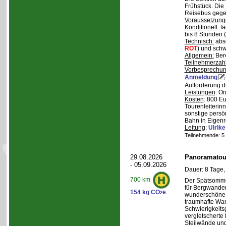
Frühstück. Die 
Reisebus gegen
Voraussetzung
Konditionell:
tä
bis 8 Stunden (
Technisch:
abso
ROT
) und schw
Allgemein:
Bere
Teilnehmerzah
Vorbesprechu
Anmeldung
Aufforderung d
Leistungen
: O
Kosten
: 800 E
Tourenleiterin
sonstige persö
Bahn in Eigenr
Leitung
:
Ulrik
Teilnehmende: 5 /
29.08.2026
Panoramatour
- 05.09.2026
Dauer: 8 Tage,
700 km
Der Spätsommer
für Bergwander
154 kg CO
e
2
wunderschöne S
traumhafte Wa
Schwierigkeitsg
vergletscherte
Steilwände und