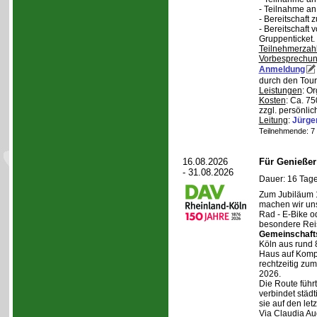
- Teilnahme a
- Bereitschaft
- Bereitschaft
Gruppenticket.
Teilnehmerzah
Vorbesprechu
Anmeldung
durch den Tour
Leistungen
: O
Kosten
: Ca. 7
zzgl. persönli
Leitung
:
Jürge
Teilnehmende: 7 /
16.08.2026
Für Genieße
- 31.08.2026
Dauer: 16 Tage
Zum Jubiläum 
machen wir un
Rad - E-Bike o
besondere Reis
Gemeinschaft
Köln aus rund 
Haus auf Komper
rechtzeitig zu
2026.
Die Route führt
verbindet städt
sie auf den let
Via Claudia Aug