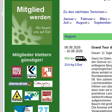
Zu den nächsten Terminen
Januar
Februar
März
Juli
August
September
August
06.08.2026
Grand Tour d
- 16.08.2026
Dauer: 11 Tage
Mitglieder klettern
Ganz im Osten 
950 km
günstiger!
der Grenze zu I
214 kg CO
e
2
entlegene Bergr
ursprünglichen
diese windet si
Rundwanderwe
58. Von zahlre
Lärchenwäldern
Höhen von über 
dass man sie k
grandiose Land
vielleicht etwa
aufgenommen wi
Bauch mit groß
Die Anreise erf
Voraussetzung