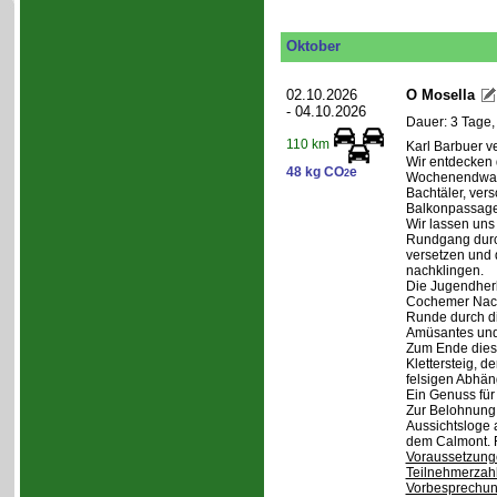
Oktober
02.10.2026
O Mosella
- 04.10.2026
Dauer: 3 Tage,
110 km
Karl Barbuer ve
Wir entdecken 
48 kg CO
e
2
Wochenendwand
Bachtäler, ver
Balkonpassagen
Wir lassen uns
Rundgang durch
versetzen und 
nachklingen.
Die Jugendherb
Cochemer Nacht
Runde durch di
Amüsantes und
Zum Ende dies
Klettersteig, d
felsigen Abhän
Ein Genuss für
Zur Belohnung 
Aussichtsloge 
dem Calmont. 
Voraussetzung
Teilnehmerzah
Vorbesprechu