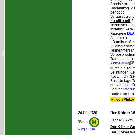
Anreise mit d
Nachmittag. Z
benötigt.
Voraussetzung
Konditionell:
fü
Technisch:
Alpi
mittelschwere
Kategorie
BLA
Allgemein:
- Bereitschaft
- Gemeinsame 
Teilnehmerzah
Vorbesprechu
Tourenleiterin
Anmeldung
durch die Toure
Leistungen
: O
Kosten
: Ca. 32
Bus, Umlage To
persönlicher K
Leitung
:
Marti
Teilnehmende: 9 /
> noch Plätze 
24.09.2026
Der Kölner We
Länge: 26 km, 
53 km
Der Kölner We
6 kg CO
e
2
Der „Kölner We