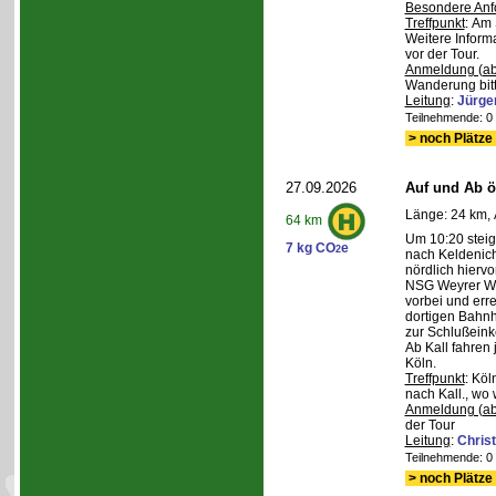
Besondere Anf
Treffpunkt
: Am 
Weitere Inform
vor der Tour.
Anmeldung (ab
Wanderung bitt
Leitung
:
Jürge
Teilnehmende: 0 /
> noch Plätze 
27.09.2026
Auf und Ab ös
Länge: 24 km, 
64 km
Um 10:20 steig
7 kg CO
e
2
nach Keldenich
nördlich hierv
NSG Weyrer Wa
vorbei und err
dortigen Bahnh
zur Schlußeink
Ab Kall fahren
Köln.
Treffpunkt
: Köl
nach Kall., wo 
Anmeldung (ab
der Tour
Leitung
:
Chris
Teilnehmende: 0 /
> noch Plätze 