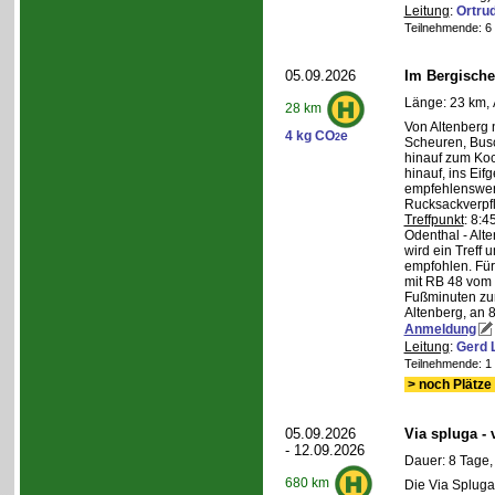
Leitung
:
Ortru
Teilnehmende: 6 /
05.09.2026
Im Bergische
Länge: 23 km, 
28 km
Von Altenberg 
4 kg CO
e
2
Scheuren, Busc
hinauf zum Koc
hinauf, ins Eif
empfehlenswer
Rucksackverpf
Treffpunkt
: 8:
Odenthal - Alt
wird ein Treff 
empfohlen. Für 
mit RB 48 vom 
Fußminuten zur
Altenberg, an 8
Anmeldung
Leitung
:
Gerd 
Teilnehmende: 1 /
> noch Plätze 
05.09.2026
Via spluga -
- 12.09.2026
Dauer: 8 Tage,
680 km
Die Via Spluga