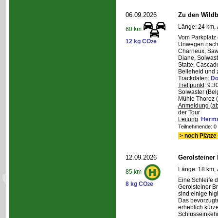
06.09.2026
Zu den Wild
Länge: 24 km, 
60 km
Vom Parkplatz
12 kg CO
e
2
Unwegen nach/
Charneux, Saw
Diane, Solwaste
Statte, Cascad
Belleheid und 
Trackdaten:
Do
Treffpunkt
: 9:3
Solwaster (Bel
Mühle Thorez 
Anmeldung (ab
der Tour
Leitung
:
Herma
Teilnehmende: 0 /
> noch Plätze 
12.09.2026
Gerolsteiner
Länge: 18 km, 
85 km
Eine Schleife 
8 kg CO
e
2
Gerolsteiner B
sind einige hig
Das bevorzugte 
erheblich kürze
Schlusseinkehr