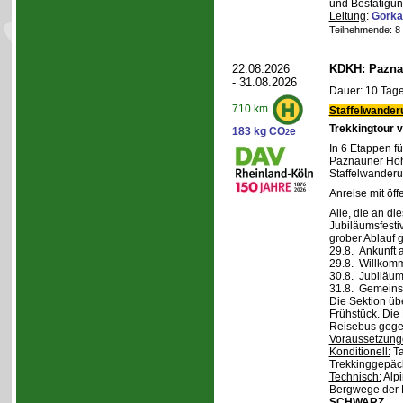
und Bestätigun
Leitung
:
Gorka
Teilnehmende: 8 /
22.08.2026
KDKH: Pazna
- 31.08.2026
Dauer: 10 Tage
710 km
Staffelwander
Trekkingtour 
183 kg CO
e
2
In 6 Etappen fü
Paznauner Höh
Staffelwanderu
Anreise mit öff
Alle, die an di
Jubiläumsfesti
grober Ablauf g
29.8. Ankunft 
29.8. Willkom
30.8. Jubiläum
31.8. Gemeins
Die Sektion üb
Frühstück. Die 
Reisebus gegen
Voraussetzung
Konditionell:
Ta
Trekkinggepäc
Technisch:
Alpi
Bergwege der 
SCHWARZ