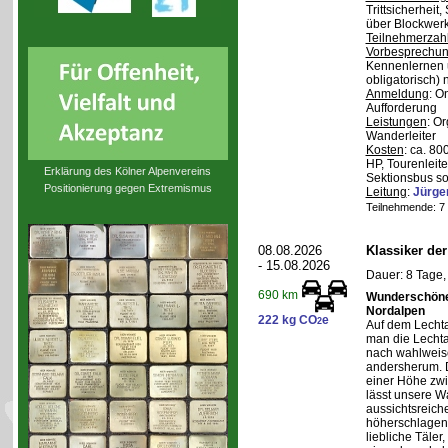
Trittsicherheit
über Blockwerk 
Teilnehmerzah
Vorbesprechu
Kennenlernen 
obligatorisch)
Anmeldung
: O
Aufforderung
Leistungen
: O
Wanderleiter
Kosten
: ca. 8
HP, Tourenleite
Erklärung des Kölner Alpenvereins
Sektionsbus so
Positionierung gegen Extremismus
Leitung
:
Jürge
Teilnehmende: 7 /
08.08.2026
Klassiker de
- 15.08.2026
Dauer: 8 Tage,
690 km
Wunderschöne 
Nordalpen
222 kg CO
e
2
Auf dem Lecht
man die Lechta
nach wahlweis
andersherum. D
einer Höhe zw
lässt unsere W
aussichtsreich
höherschlagen.
liebliche Täler