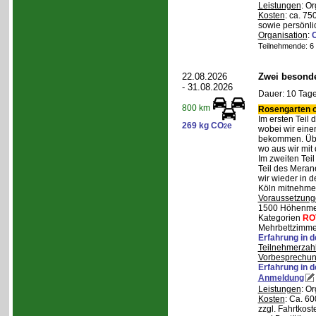
Leistungen
: O
Kosten
: ca. 75
sowie persönli
Organisation
:
Teilnehmende: 6 /
22.08.2026
Zwei besonde
- 31.08.2026
Dauer: 10 Tage
800 km
Rosengarten o
Im ersten Teil
269 kg CO
e
2
wobei wir eine
bekommen. Über
wo aus wir mit
Im zweiten Tei
Teil des Mera
wir wieder in d
Köln mitnehme
Voraussetzung
1500 Höhenmete
Kategorien
RO
Mehrbettzimmer
Erfahrung in 
Teilnehmerzah
Vorbesprechu
Erfahrung in 
Anmeldung
Leistungen
: O
Kosten
: Ca. 6
zzgl. Fahrtkos