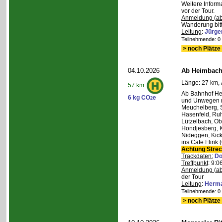
Weitere Inform
vor der Tour.
Anmeldung (ab
Wanderung bitt
Leitung
:
Jürge
Teilnehmende: 0 /
> noch Plätze 
04.10.2026
Ab Heimbach 
Länge: 27 km, 
57 km
Ab Bahnhof He
6 kg CO
e
2
und Unwegen n
Meuchelberg, 
Hasenfeld, Ruh
Lützelbach, Ob
Hondjesberg, K
Nideggen, Kick
ins Cafe Flink
Achtung Stre
Trackdaten:
Do
Treffpunkt
: 9:
Anmeldung (ab
der Tour
Leitung
:
Herma
Teilnehmende: 0 /
> noch Plätze 