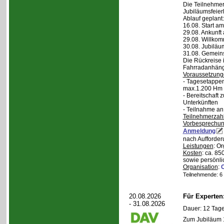
Die Teilnehmer
Jubiläumsfeier
Ablauf geplant:
16.08. Start a
29.08. Ankunft
29.08. Willko
30.08. Jubiläu
31.08. Gemein
Die Rückreise i
Fahrradanhänge
Voraussetzung
- Tagesetappen
max.1.200 Hm 
- Bereitschaft
Unterkünften
- Teilnahme an
Teilnehmerzah
Vorbesprechu
Anmeldung
nach Aufforder
Leistungen
: O
Kosten
: ca. 85
sowie persönli
Organisation
:
Teilnehmende: 6 /
20.08.2026
Für Experte
- 31.08.2026
Dauer: 12 Tage
Zum Jubiläum 