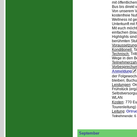
mit öffentliche
Bus bis direkt v
Von unserem Ve
kostenfreie Nu
Wellness ist ge
Unterkunft mit 
Mit euch möcht
einfachen (bla
Highlights sin
berühmten Stu
Voraussetzung
Konditionell:
Ta
Technisch:
Trit
Wege in den B
Teilnehmerzah
Vorbesprechu
Anmeldung
der Folgewoche
bleiben; Buchu
Leistungen
: O
Frühstück (ergä
Selbstversorgu
WLAN
Kosten
: 770 E
Tourenleitung)
Leitung
:
Ortru
Teilnehmende: 6 /
September