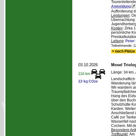
Tourenleitende
Anmeldung
Aufforderung d
Leistungen
: O
Übernachtung m
Jugendherberge,
Kosten
: Zirka 
persönliche Ko
Preiskalkulatio
Leitung
:
Pete
Teilnehmende: 12 
> noch Plätze 
03.10.2026
Mosel Triolog
Länge: 34 km, 
116 km
Landschaftlic
22 kg CO
e
2
Wanderung län
Wir wandern a
Traumpfädchen
Hang des Elzba
über den Buch
Schutzhütte K
Karden. Weite
Anschließend 
Café zur Tanke.
Wasserfall nac
Cochem. Mit d
Besondere Anf
Treffpunkt
: Am 