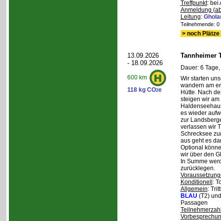
Treffpunkt
: bei
Anmeldung (ab
Leitung
:
Ghola
Teilnehmende: 0 /
> noch Plätze 
13.09.2026
Tannheimer T
- 18.09.2026
Dauer: 6 Tage,
600 km
Wir starten uns
wandern am ers
118 kg CO
e
2
Hütte. Nach de
steigen wir am
Haldenseehaus 
es wieder aufw
zur Landsberge
verlassen wir 
Schrecksee zum
aus geht es d
Optional könne
wir über den G
In Summe werd
zurücklegen.
Voraussetzung
Konditionell
: T
Allgemein
: Tri
BLAU
(T2) un
Passagen
Teilnehmerzah
Vorbesprechu