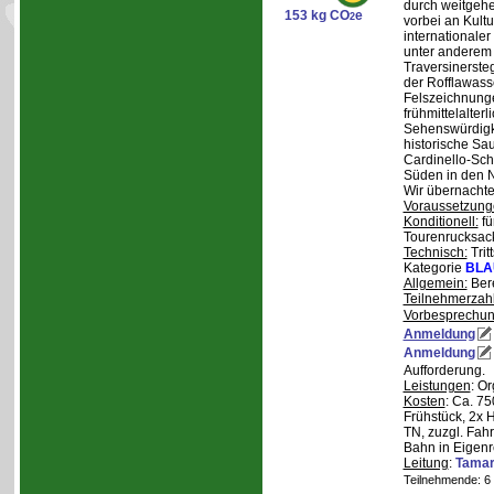
durch weitgehe
153 kg CO
e
2
vorbei an Kult
internationale
unter anderem
Traversinerste
der Rofflawasse
Felszeichnung
frühmittelalterl
Sehenswürdigke
historische Sa
Cardinello-Sch
Süden in den N
Wir übernachte
Voraussetzung
Konditionell:
fü
Tourenrucksac
Technisch:
Trit
Kategorie
BLA
Allgemein:
Bere
Teilnehmerzah
Vorbesprechu
Anmeldung
Anmeldung
Aufforderung.
Leistungen
: O
Kosten
: Ca. 7
Frühstück, 2x 
TN, zuzgl. Fahr
Bahn in Eigenr
Leitung
:
Tama
Teilnehmende: 6 /