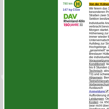
780 km
Von der Kölner
Wir feiern das
147 kg CO
e
2
besonderen Pro
Straßen zwei S
Sektion besit
Individuelle A
verbracht bev
Morgen starte
Höhenweg zur N
immer wieder fa
Untervernatsch
Aufstieg zur Si
Hochgebirge. J
„gesammelt“ we
Breslauer Hütt
die individuell
Voraussetzung
Konditionell
: t
bis 8 Stunden (
Technisch
: abs
T3) und schwie
Allgemein
: Be
Teilnehmerzah
Vorbesprechu
Austausch
Anmeldung
Aufforderung 
Leistungen
: O
Kosten
: ca. 6
(war nicht übe