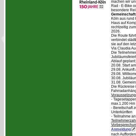
machen wir un
Rad - E-Bike o
besondere Reis
Gemeinschaft
Köln aus rund 
Haus auf Komper
rechtzeitig zu
2026.
Die Route führt
verbindet städt
sie auf den let
Via Claudia Aug
Die Teilnehmer
Jubiläumsfeier
Ablauf geplant:
20.08. Start a
29.08. Ankunft
29.08. Willko
30.08. Jubiläu
31.08. Gemein
Die Rückreise i
Fahrradanhänge
Voraussetzung
- Tagesetappen
max.1.200 Hm 
- Bereitschaft
Unterkünften
- Teilnahme an
Teilnehmerzah
Vorbesprechu
Anmeldung
nach Aufforder