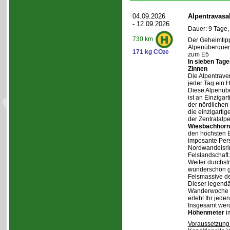
04.09.2026
Alpentravasa
- 12.09.2026
Dauer: 9 Tage,
730 km
Der Geheimtipp
Alpenüberqueru
171 kg CO
e
2
zum E5
In sieben Tag
Zinnen
Die Alpentraver
jeder Tag ein 
Diese Alpenüb
ist an Einzigar
der nördlichen
die einzigarti
der Zentralalp
Wiesbachhorn
den höchsten Be
imposante Pers
Nordwandeisrin
Felslandschaft.
Weiter durchstr
wunderschön ge
Felsmassive d
Dieser legendä
Wanderwoche v
erlebt Ihr jede
Insgesamt wer
Höhenmeter
i
Voraussetzung