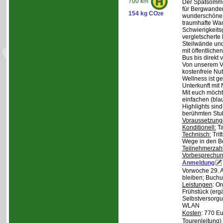
700 km
Der Spätsommer
für Bergwander
154 kg CO
e
2
wunderschöne S
traumhafte Wa
Schwierigkeitsg
vergletscherte
Steilwände und
mit öffentliche
Bus bis direkt v
Von unserem Ve
kostenfreie Nu
Wellness ist ge
Unterkunft mit 
Mit euch möcht
einfachen (bla
Highlights sin
berühmten Stu
Voraussetzung
Konditionell:
Ta
Technisch:
Trit
Wege in den B
Teilnehmerzah
Vorbesprechu
Anmeldung
Vorwoche 29. A
bleiben; Buchu
Leistungen
: O
Frühstück (ergä
Selbstversorgu
WLAN
Kosten
: 770 E
Tourenleitung)