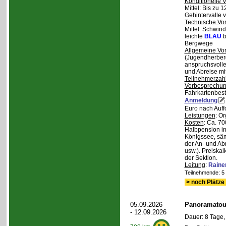
Konditionelle 
Mittel: Bis zu 
Gehintervalle 
Technische Vo
Mittel: Schwind
leichte
BLAU
b
Bergwege
Allgemeine Vo
(Jugendherberg
anspruchsvoll
und Abreise mi
Teilnehmerzah
Vorbesprechu
Fahrkartenbest
Anmeldung
Euro nach Auff
Leistungen
: O
Kosten
: Ca. 7
Halbpension in
Königssee, säm
der An- und Ab
usw.). Preiska
der Sektion.
Leitung
:
Raine
Teilnehmende: 5 /
> noch Plätze 
05.09.2026
Panoramatour
- 12.09.2026
Dauer: 8 Tage,