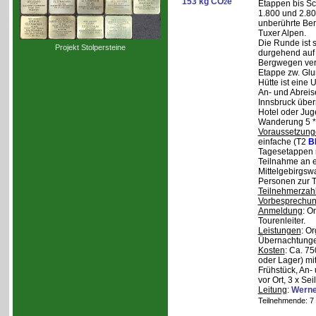
153 kg CO
e
2
Etappen bis Sc
1.800 und 2.80
unberührte Ber
Tuxer Alpen.
Die Runde ist s
Projekt Stolpersteine
durgehend auf 
Bergwegen verl
Etappe zw. Glu
Hütte ist eine
An- und Abreise
Innsbruck über
Hotel oder Jug
Wanderung 5 * 
Voraussetzung
einfache (T2
B
Tagesetappen m
Teilnahme an e
Mittelgebirgsw
Personen zur T
Teilnehmerzah
Vorbesprechu
Anmeldung
: O
Tourenleiter.
Leistungen
: O
Übernachtunge
Kosten
: Ca. 7
oder Lager) mi
Frühstück, An-
vor Ort, 3 x Se
Leitung
:
Werne
Teilnehmende: 7 /