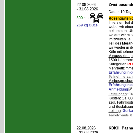
22.08.2026
Zwei besonde
- 31.08.2026
Dauer: 10 Tage
800 km
Rosengarten o
Im ersten Teil
269 kg CO
e
2
wobei wir eine
bekommen. Über
wo aus wir mit
Im zweiten Tei
Teil des Mera
wir wieder in d
Köln mitnehme
Voraussetzung
1500 Höhenmete
Kategorien
RO
Mehrbettzimmer
Erfahrung in 
Teilnehmerzah
Vorbesprechu
Erfahrung in 
Anmeldung
Leistungen
: O
Kosten
: Ca. 6
zzgl. Fahrtkos
und Bestätigun
Leitung
:
Gorka
Teilnehmende: 8 /
22.08.2026
KDKH: Pazna
- 31.08.2026