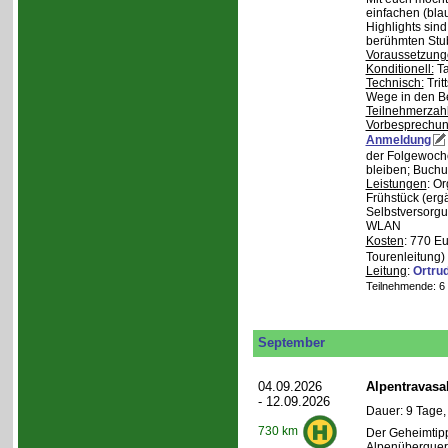
einfachen (bla
Highlights sin
berühmten Stu
Voraussetzung
Konditionell:
Ta
Technisch:
Trit
Wege in den B
Teilnehmerzah
Vorbesprechu
Anmeldung
der Folgewoche
bleiben; Buchu
Leistungen
: O
Frühstück (ergä
Selbstversorgu
WLAN
Kosten
: 770 E
Tourenleitung)
Leitung
:
Ortru
Teilnehmende: 6 /
September
04.09.2026
Alpentravasa
- 12.09.2026
Dauer: 9 Tage,
730 km
Der Geheimtipp
Alpenüberqueru