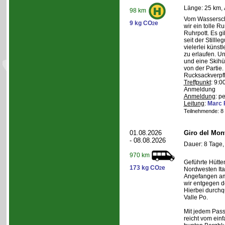
Länge: 25 km, 
98 km
Vom Wasserschl
9 kg CO
e
2
wir ein tolle 
Ruhrpott. Es g
seit der Still
vielerlei künst
zu erlaufen. U
und eine Skihüt
von der Partie.
Rucksackverpf
Treffpunkt
: 9:0
Anmeldung
Anmeldung
: p
Leitung
:
Marc 
Teilnehmende: 8 /
01.08.2026
Giro del Mon
- 08.08.2026
Dauer: 8 Tage,
970 km
Geführte Hütte
173 kg CO
e
2
Nordwesten Ita
Angefangen am 
wir entgegen 
Hierbei durchqu
Valle Po.
Mit jedem Pass,
reicht vom einf