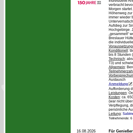
Individuelle A
verbracht bev
Morgen starte
Höhenweg zur N
immer wieder fa
Untervernatsch
Aufstieg zur Si
Hochgebirge. J
„gesammelt“ we
Breslauer Hütt
die individuell
Voraussetzung
Konditionell
: t
bis 8 Stunden (
Technisch
: abs
T3) und schwie
Allgemein
: Be
Teilnehmerzah
Vorbesprechu
Austausch
Anmeldung
Aufforderung 
Leistungen
: O
Kosten
: ca. 6
(war nicht übe
Verpflegung, d
persönliche Au
Leitung
:
Sabin
Teilnehmende: 6 /
16.08.2026
Für Genieße