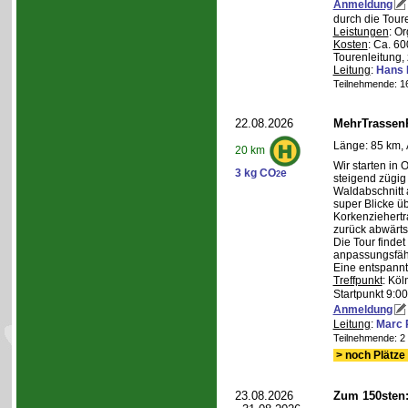
Anmeldung
durch die Tour
Leistungen
: O
Kosten
: Ca. 6
Tourenleitung, 
Leitung
:
Hans 
Teilnehmende: 16 
22.08.2026
MehrTrassen
Länge: 85 km, 
20 km
Wir starten in 
3 kg CO
e
2
steigend zügig
Waldabschnitt 
super Blicke ü
Korkenziehertr
zurück abwärts
Die Tour findet
anpassungsfähi
Eine entspannt
Treffpunkt
: Köl
Startpunkt 9:0
Anmeldung
Leitung
:
Marc 
Teilnehmende: 2 /
> noch Plätze 
23.08.2026
Zum 150sten