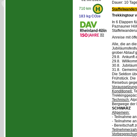
Dauer: 10 Tage
710 km
Staffelwander
Trekkingtour 
183 kg CO
e
2
In 6 Etappen fü
Paznauner Höh
Staffelwanderu
Anreise mit öff
Alle, die an di
Jubiläumsfesti
grober Ablauf g
29.8. Ankunft 
29.8. Willkom
30.8. Jubiläum
31.8. Gemeins
Die Sektion üb
Frühstück. Die 
Reisebus gegen
Voraussetzung
Konditionell:
Ta
Trekkinggepäc
Technisch:
Alpi
Bergwege der 
SCHWARZ
Allgemein:
- Teilnahme a
- Teilnahme a
- Bereitschaft
Teilnehmerzah
Vorbesprechu