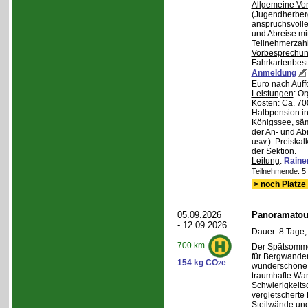
Allgemeine Vo
(Jugendherberg
anspruchsvoll
und Abreise mi
Teilnehmerzah
Vorbesprechu
Fahrkartenbest
Anmeldung
Euro nach Auff
Leistungen
: O
Kosten
: Ca. 7
Halbpension in
Königssee, säm
der An- und Ab
usw.). Preiska
der Sektion.
Leitung
:
Raine
Teilnehmende: 5 /
> noch Plätze 
05.09.2026
Panoramatour
- 12.09.2026
Dauer: 8 Tage,
700 km
Der Spätsommer
für Bergwander
154 kg CO
e
2
wunderschöne S
traumhafte Wa
Schwierigkeitsg
vergletscherte
Steilwände und