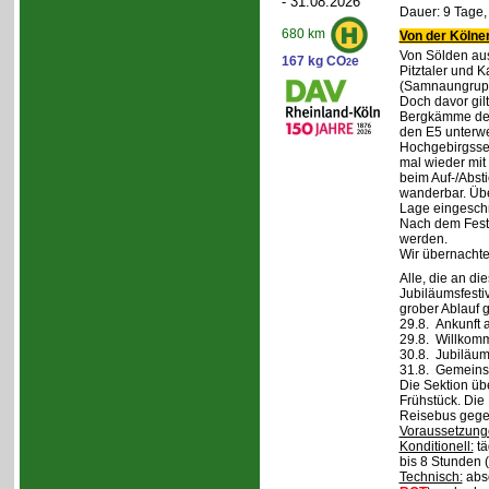
- 31.08.2026
Dauer: 9 Tage,
680 km
Von der Kölner
Von Sölden aus 
167 kg CO
e
2
Pitztaler und K
(Samnaungruppe
Doch davor gil
Bergkämme der 
den E5 unterwe
Hochgebirgsse
mal wieder mit 
beim Auf-/Absti
wanderbar. Übe
Lage eingeschr
Nach dem Fest 
werden.
Wir übernachte
Alle, die an di
Jubiläumsfesti
grober Ablauf g
29.8. Ankunft 
29.8. Willkom
30.8. Jubiläum
31.8. Gemeins
Die Sektion üb
Frühstück. Die 
Reisebus gegen
Voraussetzung
Konditionell:
tä
bis 8 Stunden (
Technisch:
abso