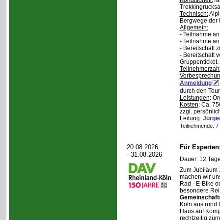
Konditionell:
Ta
Trekkingrucksa
Technisch:
Alpi
Bergwege der 
Allgemein:
- Teilnahme an
- Teilnahme a
- Bereitschaft
- Bereitschaft
Gruppenticket.
Teilnehmerzah
Vorbesprechu
Anmeldung
durch den Tour
Leistungen
: O
Kosten
: Ca. 7
zzgl. persönli
Leitung
:
Jürge
Teilnehmende: 7 /
20.08.2026
Für Experte
- 31.08.2026
Dauer: 12 Tage
Zum Jubiläum 
machen wir un
Rad - E-Bike o
besondere Reis
Gemeinschaft
Köln aus rund 
Haus auf Komper
rechtzeitig zu