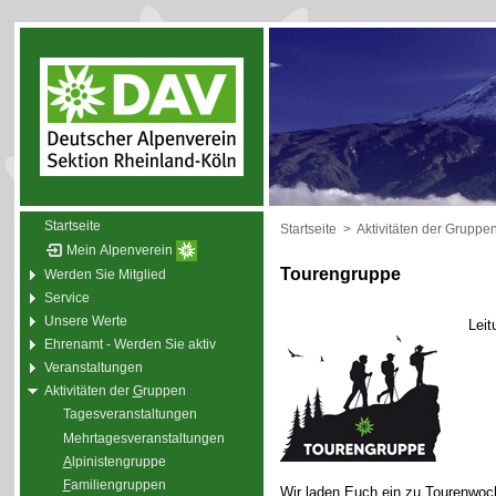
Startseite
Startseite
>
Aktivitäten der Gruppe
Mein Alpenverein
Tourengruppe
Werden Sie Mitglied
Service
Unsere Werte
Leit
Ehrenamt - Werden Sie aktiv
Veranstaltungen
Aktivitäten der
G
ruppen
Tagesveranstaltungen
Mehrtagesveranstaltungen
A
lpinistengruppe
F
amiliengruppen
Wir laden Euch ein zu Tourenwoc