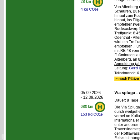
Länge: 23 km, 
28 km
Von Altenberg 
4 kg CO
e
2
Scheuren, Busc
hinauf zum Koc
hinauf, ins Eif
empfehlenswer
Rucksackverpf
Treffpunkt
: 8:
Odenthal - Alt
wird ein Treff 
empfohlen. Für 
mit RB 48 vom 
Fußminuten zur
Altenberg, an 8
Anmeldung (ab
Leitung
:
Gerd 
Teilnehmende: 0 /
> noch Plätze 
05.09.2026
Via spluga -
- 12.09.2026
Dauer: 8 Tage,
680 km
Die Via Spluga
durch weitgehe
153 kg CO
e
2
vorbei an Kult
internationale
unter anderem
Traversinerste
der Rofflawasse
Felszeichnung