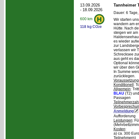
13.09.2026
Tannheimer T
- 18.09.2026
Dauer: 6 Tage,
600 km
Wir starten uns
wandern am ers
118 kg CO
e
2
Hütte. Nach de
steigen wir am
Haldenseehaus 
es wieder aufw
zur Landsberge
verlassen wir 
Schrecksee zum
aus geht es d
Optional könne
wir über den G
In Summe werd
zurücklegen.
Voraussetzung
Konditionell
: T
Allgemein
: Tri
BLAU
(T2) un
Passagen
Teilnehmerzah
Vorbesprechu
Anmeldung
Aufforderung
Leistungen
: F
(Mehrbettzimm
Kosten
:
a) ca. 300 Euro
Teilnehmern)