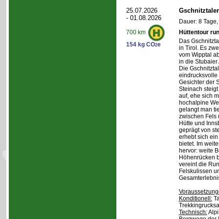
25.07.2026
Gschnitztale
- 01.08.2026
Dauer: 8 Tage,
Hüttentour ru
700 km
Das Gschnitztal
154 kg CO
e
2
in Tirol. Es zw
vom Wipptal ab 
in die Stubaier
Die Gschnitzta
eindrucksvolle
Gesichter der S
Steinach steig
auf, ehe sich m
hochalpine Wel
gelangt man ti
zwischen Fels
Hütte und Inns
geprägt von st
erhebt sich ein
bietet. Im weit
hervor: weite 
Höhenrücken be
vereint die Ru
Felskulissen u
Gesamterlebni
Voraussetzung
Konditionell:
Ta
Trekkingrucksa
Technisch:
Alpi