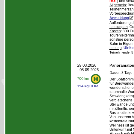
ROT
) und schw
Allgemein:
Bere
Teilnehmerzah
Vorbesprechu
Anmeldung
Aufforderung d
Leistungen
: O
Kosten
: 800 E
Tourenleiterin
sonstige persö
Bahn in Eigenr
Leitung
:
Ulrik
Teilnehmende: 5 /
29.08.2026
Panoramatour
- 05.09.2026
Dauer: 8 Tage,
700 km
Der Spätsommer
für Bergwander
154 kg CO
e
2
wunderschöne S
traumhafte Wa
Schwierigkeitsg
vergletscherte
Steilwände und
mit öffentliche
Bus bis direkt v
Von unserem Ve
kostenfreie Nu
Wellness ist ge
Unterkunft mit 
Mit euch möcht