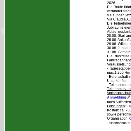
2026.
Die Route führt
verbindet städt
sie auf den let
Via Claudia Aug
Die Teilnehmer
Jubiläumsfeier
Ablauf geplant:
20.08. Start a
29.08. Ankunft
29.08. Willko
30.08. Jubiläu
31.08. Gemein
Die Rückreise i
Fahrradanhänge
Voraussetzung
- Tagesetappen
max.1.200 Hm 
- Bereitschaft
Unterkünften
- Teilnahme an
Teilnehmerzah
Vorbesprechu
Anmeldung
nach Aufforder
Leistungen
: O
Kosten
: ca. 75
sowie persönli
Organisation
:
Teilnehmende: 6 /