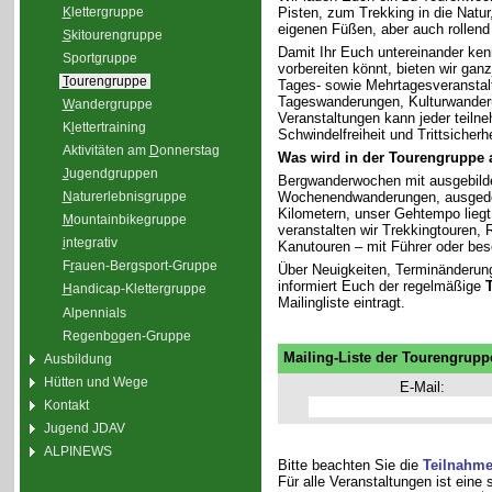
K
lettergruppe
Pisten, zum Trekking in die Natu
eigenen Füßen, aber auch rollend
S
kitourengruppe
Damit Ihr Euch untereinander ken
Sport
g
ruppe
vorbereiten könnt, bieten wir gan
T
ourengruppe
Tages- sowie Mehrtagesveranstal
Tageswanderungen, Kulturwander
W
andergruppe
Veranstaltungen kann jeder teiln
K
l
ettertraining
Schwindelfreiheit und Trittsicherhe
Aktivitäten am
D
onnerstag
Was wird in der Tourengruppe
J
ugendgruppen
Bergwanderwochen mit ausgebilde
Wochenendwanderungen, ausgedeh
N
aturerlebnisgruppe
Kilometern, unser Gehtempo liegt 
M
ountainbikegruppe
veranstalten wir Trekkingtouren
i
ntegrativ
Kanutouren – mit Führer oder bes
F
r
auen-Bergsport-Gruppe
Über Neuigkeiten, Terminänderun
informiert Euch der regelmäßige
H
andicap-Klettergruppe
Mailingliste eintragt.
Alpennials
Regenb
o
gen-Gruppe
Mailing-Liste der Tourengrupp
Ausbildung
Hütten und Wege
E-Mail:
Kontakt
Jugend JDAV
ALPINEWS
Bitte beachten Sie die
Teilnahm
Für alle Veranstaltungen ist eine