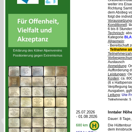
Grasleitenhütte
weiter ins Eisa
Richtung Sarnt
dem Abstieg v
folgt die indivi
Voraussetzung
Konditionell
: t
6 bis 8 Stunde
Technisch
: abs
Kategorie
BLA
Allgemein
:
- Bereitschaft
-
Teilnahme an
Erklärung des Kölner Alpenvereins
Teilnehmerzah
Positionierung gegen Extremismus
Vorbesprechu
Austausch
Anmeldung
: O
Aufforderung d
Leistungen
: O
Kosten
: ca. 8
(6 x Halbpensi
Verpflegung ta
Ausgaben, ggfs
Leitung
:
Ute Fr
Teilnehmende: 5 /
25.07.2026
Inntaler Höh
- 01.08.2026
Dauer: 8 Tage,
Die Hüttentour 
680 km
dem Innsbrucke