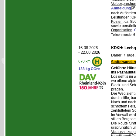
Vorbesprechu
Anmeldung
nach Aufforder
Leistungen
: O
Kosten
: ca. 85
sowie persönli
Organisation
:
Teilnehmende: 6 /
16.08.2026
KDKH: Lechqu
- 22.08.2026
Dauer: 7 Tage,
670 km
Staffelwander
Geführte Hütt
138 kg CO
e
2
ins Paznaunta
Los geht’s im 
wo offene alpi
Block- und Sch
prägen.
Der Weg zieht 
durch stille, b
Nach und nach
schroffem Fels
zerklüftetem S
Im Verwall wird
stillen Bergsee
Die Route führ
ursprünglich u
Voraussetzung