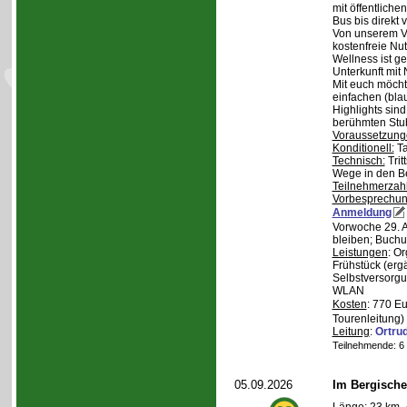
mit öffentliche
Bus bis direkt v
Von unserem Ve
kostenfreie Nu
Wellness ist ge
Unterkunft mit 
Mit euch möcht
einfachen (bla
Highlights sin
berühmten Stu
Voraussetzung
Konditionell:
Ta
Technisch:
Trit
Wege in den B
Teilnehmerzah
Vorbesprechu
Anmeldung
Vorwoche 29. A
bleiben; Buchu
Leistungen
: O
Frühstück (ergä
Selbstversorgu
WLAN
Kosten
: 770 E
Tourenleitung)
Leitung
:
Ortru
Teilnehmende: 6 /
05.09.2026
Im Bergische