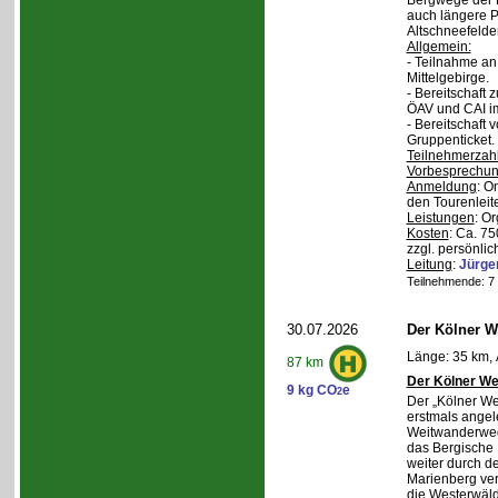
Bergwege der 
auch längere P
Altschneefelde
Allgemein:
- Teilnahme a
Mittelgebirge.
- Bereitschaft
ÖAV und CAI im
- Bereitschaft
Gruppenticket.
Teilnehmerzah
Vorbesprechu
Anmeldung
: O
den Tourenleite
Leistungen
: O
Kosten
: Ca. 7
zzgl. persönlic
Leitung
:
Jürge
Teilnehmende: 7 /
30.07.2026
Der Kölner We
Länge: 35 km, 
87 km
Der Kölner We
9 kg CO
e
2
Der „Kölner We
erstmals angel
Weitwanderweg,
das Bergische
weiter durch d
Marienberg verl
die Westerwäld