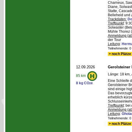
Charneux, Saw
Diane, Solwaste
Statte, Cascad
Belleheid und 
Trackdaten:
Do
Treffpunkt
: 9:3
Solwaster (Bel
Mühle Thorez 
Anmeldung (ab
der Tour
Leitung
:
Herma
Teilnehmende: 0 /
> noch Plätze 
12.09.2026
Gerolsteiner
Länge: 18 km, 
85 km
Eine Schleife 
8 kg CO
e
2
Gerolsteiner B
sind einige hig
Das bevorzugte 
erheblich kürze
Schlusseinkehr
Treffpunkt
: bei
Anmeldung (ab
Leitung
:
Ghola
Teilnehmende: 0 /
> noch Plätze 