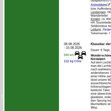
obligatorisch)
Anmeldung
bzw. Aufforder
Leistungen
: O
Wanderleiter
Kosten
: ca. 8
HP, Tourenleite
Sektionsbus so
Leitung
:
Jürge
Teilnehmende: 7 /
08.08.2026
Klassiker de
- 15.08.2026
Dauer: 8 Tage,
690 km
Wunderschöne 
Nordalpen
222 kg CO
e
2
Auf dem Lecht
man die Lechta
nach wahlweis
andersherum. D
einer Höhe zw
lässt unsere W
aussichtsreich
höherschlagen.
liebliche Täler
eine abwechslu
glasklare, eis
den Sprung ins
Murmeltiere si
Weg.