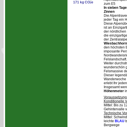
171 kg CO
e
2
zum E5
In sieben Tag
Zinnen
Die Alpentraver
jeder Tag ein 
Diese Alpenüb
ist an Einzigar
der nördlichen
die einzigarti
der Zentralalp
Wiesbachhorn
den höchsten Be
imposante Pers
Nordwandeisrin
Felslandschaft.
Weiter durchstr
wunderschön ge
Felsmassive d
Dieser legendä
Wanderwoche v
erlebt Ihr jede
Insgesamt wer
Höhenmeter
i
Voraussetzung
Konditionelle 
Mittel: Bis zu 
Gehintervalle 
Technische Vo
Mittel: Schwind
leichte
BLAU
b
Bergwege