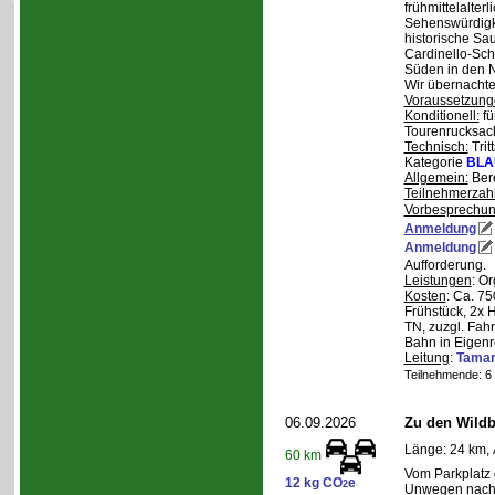
frühmittelalterl
Sehenswürdigke
historische Sa
Cardinello-Sch
Süden in den N
Wir übernachte
Voraussetzung
Konditionell:
fü
Tourenrucksac
Technisch:
Trit
Kategorie
BLA
Allgemein:
Bere
Teilnehmerzah
Vorbesprechu
Anmeldung
Anmeldung
Aufforderung.
Leistungen
: O
Kosten
: Ca. 7
Frühstück, 2x 
TN, zuzgl. Fahr
Bahn in Eigenr
Leitung
:
Tama
Teilnehmende: 6 /
06.09.2026
Zu den Wild
Länge: 24 km, 
60 km
Vom Parkplatz
12 kg CO
e
2
Unwegen nach/