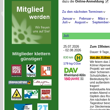
dazu die
Online-Anmeldung
Zu den nächsten Terminen
Januar
Februar
März
Juli
August
September
Juli
25.07.2026
Zum 150sten:
- 02.08.2026
Dauer: 9 Tage,
Mitglieder klettern
Von der Kölner
830 km
günstiger!
Wir feiern das
179 kg CO
e
2
Kölner Alpenve
Projekt: wir ve
über Schienen
Schutzhütten, 
Bedeutung für 
und außerdem 
tragen!
Individuelle An
ersten Abend v
Gipfeln des Ro
Am nächsten Mo
Tagestour bevo
zur Steckenwa