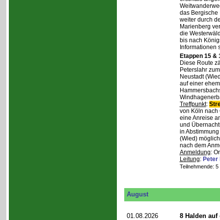
Weitwanderweg,
das Bergische
weiter durch d
Marienberg verl
die Westerwäld
bis nach Königs
Informationen 
Etappen 15 & 
Diese Route zä
Peterslahr zum
Neustadt (Wied
auf einer ehema
Hammersbachs.
Windhagenerba
Treffpunkt
:
Str
von Köln nach 
eine Anreise a
und Übernachtu
in Abstimmung m
(Wied) möglich
nach dem Anmel
Anmeldung
: O
Leitung
:
Peter
Teilnehmende: 5 /
August
01.08.2026
8 Halden auf 