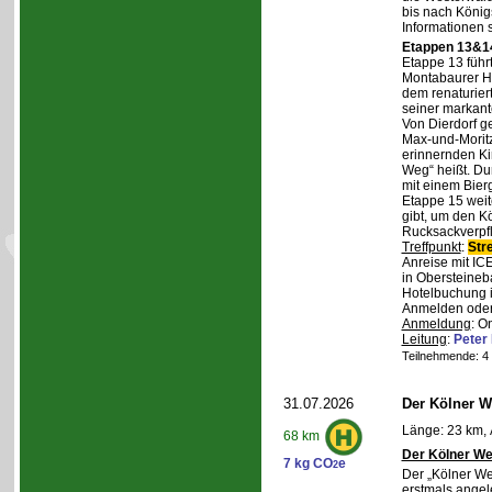
bis nach Königs
Informationen 
Etappen 13&14
Etappe 13 führ
Montabaurer Hö
dem renaturier
seiner markant
Von Dierdorf g
Max-und-Moritz
erinnernden Ki
Weg“ heißt. Du
mit einem Bierg
Etappe 15 weit
gibt, um den K
Rucksackverpf
Treffpunkt
:
Str
Anreise mit IC
in Obersteineba
Hotelbuchung i
Anmelden oder 
Anmeldung
: O
Leitung
:
Peter
Teilnehmende: 4 /
31.07.2026
Der Kölner We
Länge: 23 km, 
68 km
Der Kölner We
7 kg CO
e
2
Der „Kölner We
erstmals angel