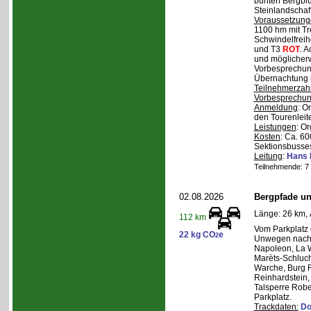
bunten Bergblu
Steinlandschaf
Voraussetzung
1100 hm mit Tr
Schwindelfreihe
und T3
ROT
. 
und möglicherw
Vorbesprechung
Übernachtung i
Teilnehmerzah
Vorbesprechu
Anmeldung
: O
den Tourenleite
Leistungen
: O
Kosten
: Ca. 6
Sektionsbusses
Leitung
:
Hans 
Teilnehmende: 7 /
02.08.2026
Bergpfade un
Länge: 26 km, 
112 km
Vom Parkplatz
22 kg CO
e
2
Unwegen nach/
Napoleon, La W
Marèts-Schlucht
Warche, Burg 
Reinhardstein,
Talsperre Robe
Parkplatz.
Trackdaten:
Do