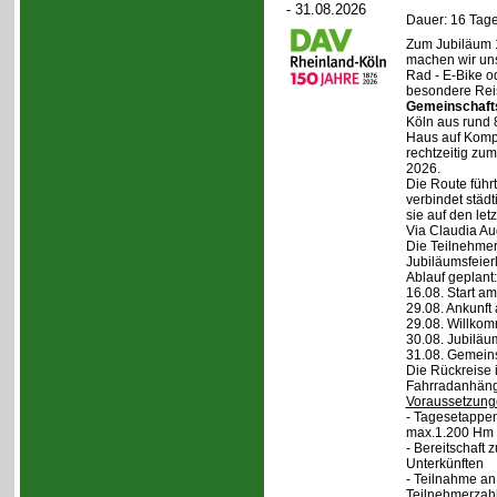
- 31.08.2026
Dauer: 16 Tage
Zum Jubiläum 
machen wir un
Rad - E-Bike o
besondere Reis
Gemeinschaft
Köln aus rund 
Haus auf Komper
rechtzeitig zu
2026.
Die Route führt
verbindet städt
sie auf den let
Via Claudia Aug
Die Teilnehmer
Jubiläumsfeier
Ablauf geplant:
16.08. Start a
29.08. Ankunft
29.08. Willko
30.08. Jubiläu
31.08. Gemein
Die Rückreise i
Fahrradanhänge
Voraussetzung
- Tagesetappen
max.1.200 Hm 
- Bereitschaft
Unterkünften
- Teilnahme an
Teilnehmerzah