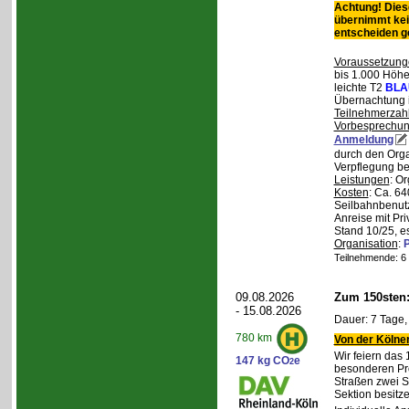
Achtung! Diese
übernimmt kei
entscheiden 
Voraussetzung
bis 1.000 Höhen
leichte T2
BLA
Übernachtung 
Teilnehmerzah
Vorbesprechu
Anmeldung
durch den Orga
Verpflegung bei
Leistungen
: O
Kosten
: Ca. 64
Seilbahnbenutz
Anreise mit Pr
Stand 10/25, e
Organisation
:
P
Teilnehmende: 6 /
09.08.2026
Zum 150sten
- 15.08.2026
Dauer: 7 Tage,
780 km
Von der Kölner
Wir feiern das
147 kg CO
e
2
besonderen Pro
Straßen zwei S
Sektion besit