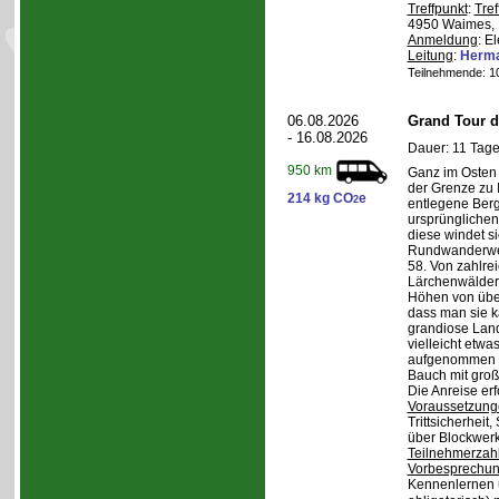
Treffpunkt
:
Tref
4950 Waimes, 
Anmeldung
: E
Leitung
:
Herma
Teilnehmende: 10 
06.08.2026
Grand Tour d
- 16.08.2026
Dauer: 11 Tage
950 km
Ganz im Osten 
der Grenze zu I
214 kg CO
e
2
entlegene Bergr
ursprünglichen
diese windet si
Rundwanderwe
58. Von zahlre
Lärchenwäldern
Höhen von über 
dass man sie k
grandiose Land
vielleicht etwa
aufgenommen wi
Bauch mit groß
Die Anreise erf
Voraussetzung
Trittsicherheit
über Blockwerk 
Teilnehmerzah
Vorbesprechu
Kennenlernen 