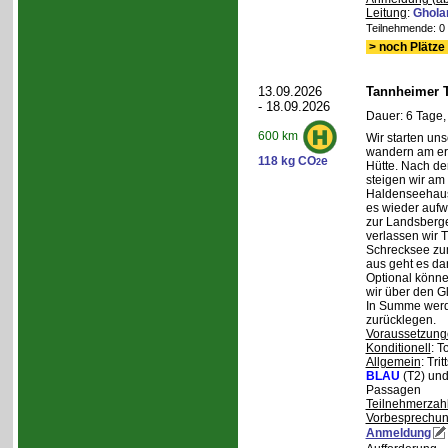
Leitung
:
Ghola
Teilnehmende: 0 /
> noch Plätze 
13.09.2026
Tannheimer T
- 18.09.2026
Dauer: 6 Tage,
600 km
Wir starten uns
wandern am ers
118 kg CO
e
2
Hütte. Nach de
steigen wir am
Haldenseehaus 
es wieder aufw
zur Landsberge
verlassen wir 
Schrecksee zum
aus geht es d
Optional könne
wir über den G
In Summe werd
zurücklegen.
Voraussetzung
Konditionell
: T
Allgemein
: Tri
BLAU
(T2) un
Passagen
Teilnehmerzah
Vorbesprechu
Anmeldung