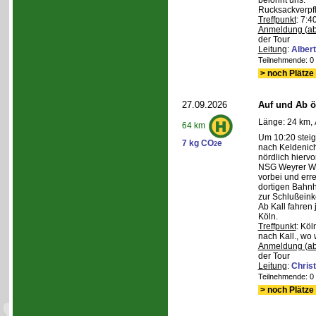
belohnt uns.
Rucksackverpf
Treffpunkt
: 7:4
Anmeldung (ab
der Tour
Leitung
:
Albert
Teilnehmende: 0 /
> noch Plätze 
27.09.2026
Auf und Ab ös
Länge: 24 km, 
64 km
Um 10:20 steig
7 kg CO
e
2
nach Keldenich
nördlich hierv
NSG Weyrer Wa
vorbei und err
dortigen Bahnh
zur Schlußeink
Ab Kall fahren
Köln.
Treffpunkt
: Köl
nach Kall., wo 
Anmeldung (ab
der Tour
Leitung
:
Chris
Teilnehmende: 0 /
> noch Plätze 