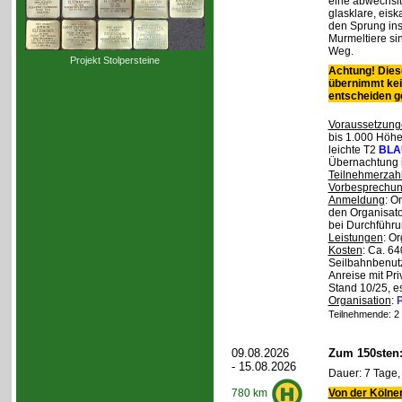
eine abwechslu
glasklare, eis
den Sprung ins
Murmeltiere si
Weg.
Projekt Stolpersteine
Achtung! Diese
übernimmt kei
entscheiden 
Voraussetzung
bis 1.000 Höhen
leichte T2
BLA
Übernachtung 
Teilnehmerzah
Vorbesprechu
Anmeldung
: O
den Organisato
bei Durchführun
Leistungen
: O
Kosten
: Ca. 64
Seilbahnbenutz
Anreise mit Pr
Stand 10/25, e
Organisation
:
P
Teilnehmende: 2 /
09.08.2026
Zum 150sten
- 15.08.2026
Dauer: 7 Tage,
Von der Kölner
780 km