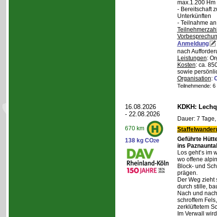
max.1.200 Hm 
- Bereitschaft
Unterkünften
- Teilnahme an
Teilnehmerzah
Vorbesprechu
Anmeldung
nach Aufforder
Leistungen
: O
Kosten
: ca. 85
sowie persönli
Organisation
:
Teilnehmende: 6 /
16.08.2026
KDKH: Lechqu
- 22.08.2026
Dauer: 7 Tage,
670 km
Staffelwander
Geführte Hütt
138 kg CO
e
2
ins Paznaunta
Los geht’s im 
wo offene alpi
Block- und Sch
prägen.
Der Weg zieht 
durch stille, b
Nach und nach
schroffem Fels
zerklüftetem S
Im Verwall wird