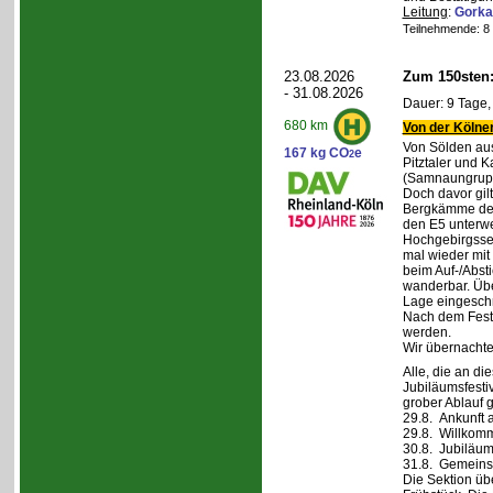
Leitung
:
Gorka
Teilnehmende: 8 /
23.08.2026
Zum 150sten
- 31.08.2026
Dauer: 9 Tage,
680 km
Von der Kölner
Von Sölden aus 
167 kg CO
e
2
Pitztaler und K
(Samnaungruppe
Doch davor gil
Bergkämme der 
den E5 unterwe
Hochgebirgsse
mal wieder mit 
beim Auf-/Absti
wanderbar. Übe
Lage eingeschr
Nach dem Fest 
werden.
Wir übernachte
Alle, die an di
Jubiläumsfesti
grober Ablauf g
29.8. Ankunft 
29.8. Willkom
30.8. Jubiläum
31.8. Gemeins
Die Sektion üb