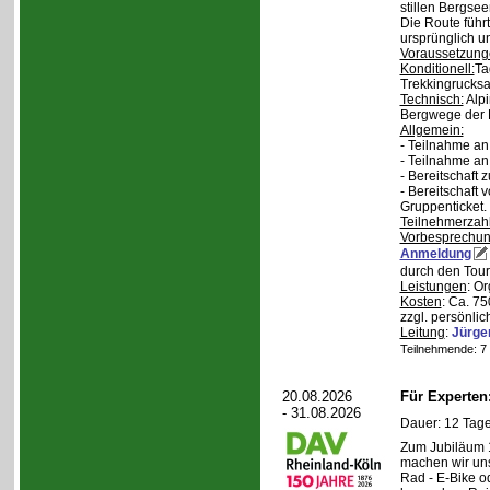
stillen Bergsee
Die Route führ
ursprünglich u
Voraussetzung
Konditionell:
Ta
Trekkingrucksa
Technisch:
Alpi
Bergwege der 
Allgemein:
- Teilnahme an
- Teilnahme a
- Bereitschaft
- Bereitschaft
Gruppenticket.
Teilnehmerzah
Vorbesprechu
Anmeldung
durch den Tour
Leistungen
: O
Kosten
: Ca. 7
zzgl. persönli
Leitung
:
Jürge
Teilnehmende: 7 /
20.08.2026
Für Experte
- 31.08.2026
Dauer: 12 Tage
Zum Jubiläum 
machen wir un
Rad - E-Bike o