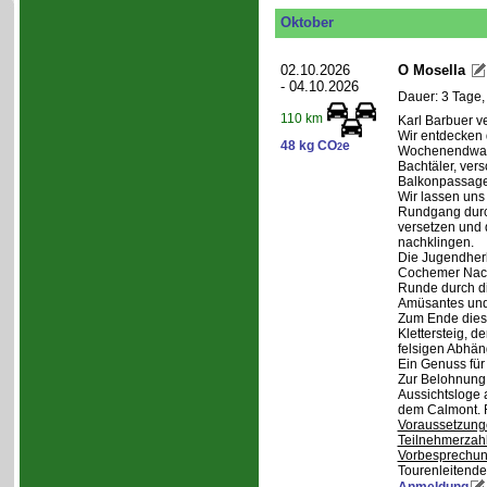
Oktober
02.10.2026
O Mosella
- 04.10.2026
Dauer: 3 Tage,
110 km
Karl Barbuer ve
Wir entdecken 
48 kg CO
e
2
Wochenendwand
Bachtäler, ver
Balkonpassagen
Wir lassen uns
Rundgang durch
versetzen und 
nachklingen.
Die Jugendherb
Cochemer Nacht
Runde durch di
Amüsantes und
Zum Ende dies
Klettersteig, d
felsigen Abhän
Ein Genuss für
Zur Belohnung 
Aussichtsloge 
dem Calmont. 
Voraussetzung
Teilnehmerzah
Vorbesprechu
Tourenleitende
Anmeldung