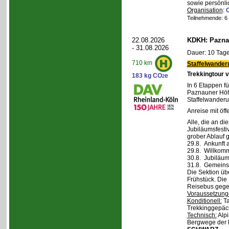
sowie persönli
Organisation
:
Teilnehmende: 6 /
22.08.2026
KDKH: Pazna
- 31.08.2026
Dauer: 10 Tage
710 km
Staffelwander
Trekkingtour 
183 kg CO
e
2
In 6 Etappen fü
Paznauner Höh
Staffelwanderu
Anreise mit öff
Alle, die an di
Jubiläumsfesti
grober Ablauf g
29.8. Ankunft 
29.8. Willkom
30.8. Jubiläum
31.8. Gemeins
Die Sektion üb
Frühstück. Die 
Reisebus gegen
Voraussetzung
Konditionell:
Ta
Trekkinggepäc
Technisch:
Alpi
Bergwege der 