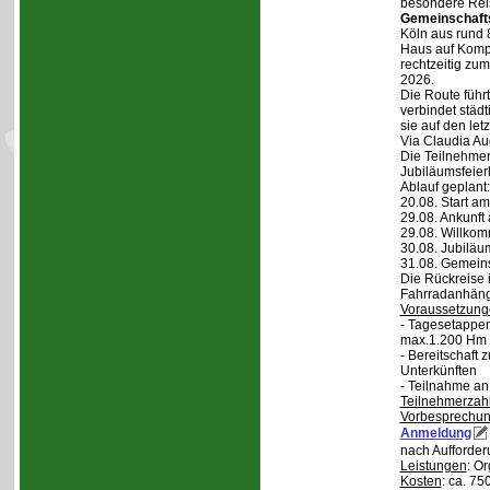
besondere Reis
Gemeinschaft
Köln aus rund 
Haus auf Komper
rechtzeitig zu
2026.
Die Route führt
verbindet städt
sie auf den let
Via Claudia Aug
Die Teilnehmer
Jubiläumsfeier
Ablauf geplant:
20.08. Start a
29.08. Ankunft
29.08. Willko
30.08. Jubiläu
31.08. Gemein
Die Rückreise i
Fahrradanhänge
Voraussetzung
- Tagesetappen
max.1.200 Hm 
- Bereitschaft
Unterkünften
- Teilnahme an
Teilnehmerzah
Vorbesprechu
Anmeldung
nach Aufforder
Leistungen
: O
Kosten
: ca. 75