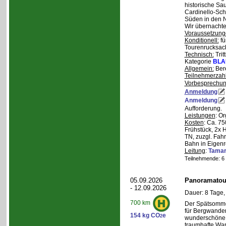
historische Sa
Cardinello-Sch
Süden in den N
Wir übernachte
Voraussetzung
Konditionell:
fü
Tourenrucksac
Technisch:
Trit
Kategorie
BLA
Allgemein:
Bere
Teilnehmerzah
Vorbesprechu
Anmeldung
Anmeldung
Aufforderung.
Leistungen
: O
Kosten
: Ca. 7
Frühstück, 2x 
TN, zuzgl. Fahr
Bahn in Eigenr
Leitung
:
Tama
Teilnehmende: 6 /
05.09.2026
Panoramatour
- 12.09.2026
Dauer: 8 Tage,
700 km
Der Spätsommer
für Bergwander
154 kg CO
e
2
wunderschöne S
traumhafte Wa