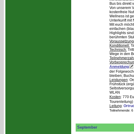
Bus bis direkt v
Von unserem Ve
kostenfreie Nu
Wellness ist ge
Unterkunft mit 
Mit euch möcht
einfachen (bla
Highlights sin
berühmten Stu
Voraussetzung
Konditionell:
Ta
Technisch:
Trit
Wege in den B
Teilnehmerzah
Vorbesprechu
Anmeldung
der Folgewoche
bleiben; Buchu
Leistungen
: O
Frühstück (ergä
Selbstversorgu
WLAN
Kosten
: 770 E
Tourenleitung)
Leitung
:
Ortru
Teilnehmende: 6 /
September