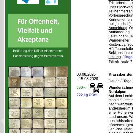
Trittsicherheit
über Blockwerk 
Teilnehmerzah
Vorbesprechu
Kennenlernen 
obligatorisch)
Anmeldung
: O
Aufforderung
Leistungen
: O
Wanderleiter
Kosten
: ca. 8
HP, Tourenleite
Erklärung des Kölner Alpenvereins
Sektionsbus so
Positionierung gegen Extremismus
Leitung
:
Jürge
Teilnehmende: 7 /
08.08.2026
Klassiker de
- 15.08.2026
Dauer: 8 Tage,
Wunderschöne 
690 km
Nordalpen
222 kg CO
e
2
Auf dem Lecht
man die Lechta
nach wahlweis
andersherum. D
einer Höhe zw
lässt unsere W
aussichtsreich
höherschlagen.
liebliche Täler