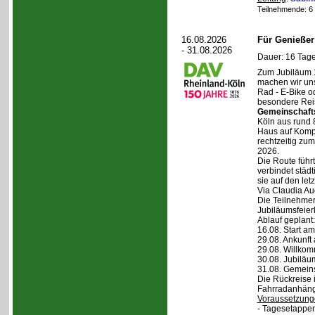
Teilnehmende: 6 /
16.08.2026
Für Genieße
- 31.08.2026
Dauer: 16 Tage
Zum Jubiläum 
machen wir un
Rad - E-Bike o
besondere Reis
Gemeinschaft
Köln aus rund 
Haus auf Komper
rechtzeitig zu
2026.
Die Route führt
verbindet städt
sie auf den let
Via Claudia Aug
Die Teilnehmer
Jubiläumsfeier
Ablauf geplant:
16.08. Start a
29.08. Ankunft
29.08. Willko
30.08. Jubiläu
31.08. Gemein
Die Rückreise i
Fahrradanhänge
Voraussetzung
- Tagesetappen