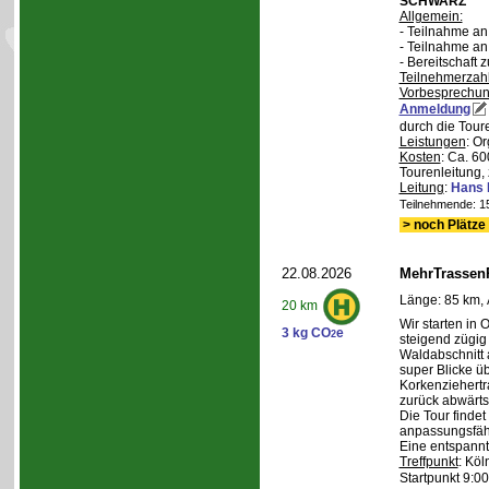
SCHWARZ
Allgemein:
- Teilnahme a
- Teilnahme a
- Bereitschaft
Teilnehmerzah
Vorbesprechu
Anmeldung
durch die Tour
Leistungen
: O
Kosten
: Ca. 6
Tourenleitung, 
Leitung
:
Hans 
Teilnehmende: 15 
> noch Plätze 
22.08.2026
MehrTrassen
Länge: 85 km, 
20 km
Wir starten in 
3 kg CO
e
2
steigend zügig
Waldabschnitt 
super Blicke ü
Korkenziehertr
zurück abwärts
Die Tour findet
anpassungsfähi
Eine entspannt
Treffpunkt
: Köl
Startpunkt 9:0