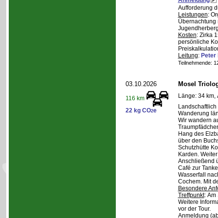
Aufforderung d
Leistungen
: O
Übernachtung m
Jugendherberge,
Kosten
: Zirka 
persönliche Ko
Preiskalkulatio
Leitung
:
Pete
Teilnehmende: 12 
03.10.2026
Mosel Triolog
Länge: 34 km, 
116 km
Landschaftlic
22 kg CO
e
2
Wanderung län
Wir wandern a
Traumpfädchen
Hang des Elzba
über den Buch
Schutzhütte K
Karden. Weite
Anschließend 
Café zur Tanke.
Wasserfall nac
Cochem. Mit d
Besondere Anf
Treffpunkt
: Am 
Weitere Inform
vor der Tour.
Anmeldung (ab