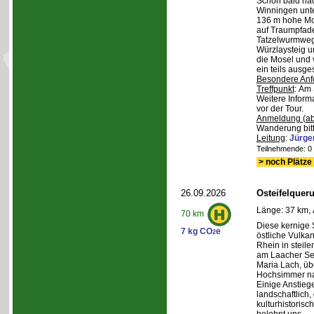
Schon bald na
Winningen unte
136 m hohe Mo
auf Traumpfad
Tatzelwurmweg
Würzlaysteig u
die Mosel und 
ein teils ausg
Besondere Anf
Treffpunkt
: Am 
Weitere Inform
vor der Tour.
Anmeldung (ab
Wanderung bitt
Leitung
:
Jürge
Teilnehmende: 0 /
> noch Plätze 
26.09.2026
Osteifelque
Länge: 37 km, 
70 km
Diese kernige
7 kg CO
e
2
östliche Vulka
Rhein in steil
am Laacher See
Maria Lach, üb
Hochsimmer na
Einige Anstieg
landschaftlich,
kulturhistoris