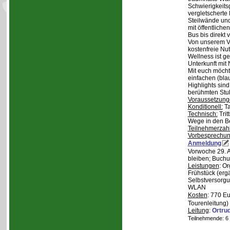
Schwierigkeitsg
vergletscherte
Steilwände und
mit öffentliche
Bus bis direkt v
Von unserem Ve
kostenfreie Nu
Wellness ist ge
Unterkunft mit 
Mit euch möcht
einfachen (bla
Highlights sin
berühmten Stu
Voraussetzung
Konditionell:
Ta
Technisch:
Trit
Wege in den B
Teilnehmerzah
Vorbesprechu
Anmeldung
Vorwoche 29. A
bleiben; Buchu
Leistungen
: O
Frühstück (ergä
Selbstversorgu
WLAN
Kosten
: 770 E
Tourenleitung)
Leitung
:
Ortru
Teilnehmende: 6 /