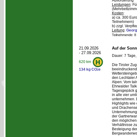
Aufforderung
Leistungen
: F
(Mehrbettzimm
Kosten
:
a) ca. 300 Euro
Teilnehmern)
b) zzgl. Verpfl
Leitung
:
Georg
Teilnehmende: 8 /
21.09.2026
Auf der Sonn
- 27.09.2026
Dauer: 7 Tage,
620 km
Die Tiroler Zug
beeindruckend
134 kg CO
e
2
Wettersteingeb
den Lechtaler
Alpen. Vom tal
Ehrwalder Talk
Tagesgepäck g
in alle vier u
unternehmen. 
Highlights wie
und Drachense
Unternehmunge
der Gartnerwa
den möglichen 
Verhältnisse zu
Besteigung de
Bergwanderwo