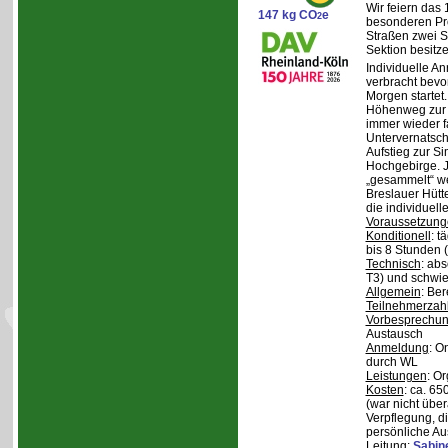
Wir feiern das
147 kg CO
e
2
besonderen Pro
Straßen zwei S
Sektion besit
Individuelle A
verbracht bev
Morgen starte
Höhenweg zur N
immer wieder fa
Untervernatsch
Aufstieg zur Si
Hochgebirge. J
„gesammelt“ we
Breslauer Hütt
die individuell
Voraussetzung
Konditionell
: t
bis 8 Stunden (
Technisch
: abs
T3) und schwie
Allgemein
: Be
Teilnehmerzah
Vorbesprechu
Austausch
Anmeldung
: O
durch WL
Leistungen
: O
Kosten
: ca. 6
(war nicht übe
Verpflegung, d
persönliche Au
Leitung
:
Sabin