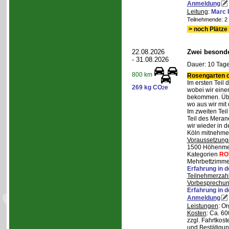
Anmeldung
Leitung
:
Marc 
Teilnehmende: 2 /
> noch Plätze 
22.08.2026
Zwei besonde
- 31.08.2026
Dauer: 10 Tage
800 km
Rosengarten o
Im ersten Teil
269 kg CO
e
2
wobei wir eine
bekommen. Über
wo aus wir mit
Im zweiten Tei
Teil des Mera
wir wieder in d
Köln mitnehme
Voraussetzung
1500 Höhenmete
Kategorien
RO
Mehrbettzimmer
Erfahrung in 
Teilnehmerzah
Vorbesprechu
Erfahrung in 
Anmeldung
Leistungen
: O
Kosten
: Ca. 6
zzgl. Fahrtkos
und Bestätigun