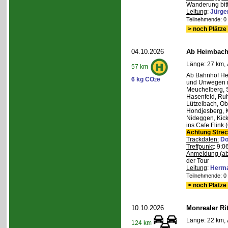
Wanderung bitt
Leitung
:
Jürge
Teilnehmende: 0 /
> noch Plätze 
04.10.2026
Ab Heimbach 
Länge: 27 km, 
57 km
Ab Bahnhof He
6 kg CO
e
2
und Unwegen n
Meuchelberg, 
Hasenfeld, Ruh
Lützelbach, Ob
Hondjesberg, K
Nideggen, Kick
ins Cafe Flink
Achtung Stre
Trackdaten:
Do
Treffpunkt
: 9:
Anmeldung (ab
der Tour
Leitung
:
Herma
Teilnehmende: 0 /
> noch Plätze 
10.10.2026
Monrealer Ri
Länge: 22 km, 
124 km