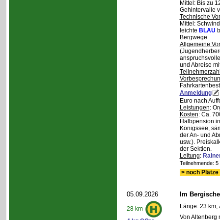
Mittel: Bis zu 
Gehintervalle 
Technische Vo
Mittel: Schwind
leichte
BLAU
b
Bergwege
Allgemeine Vo
(Jugendherberg
anspruchsvoll
und Abreise mi
Teilnehmerzah
Vorbesprechu
Fahrkartenbest
Anmeldung
Euro nach Auff
Leistungen
: O
Kosten
: Ca. 7
Halbpension in
Königssee, säm
der An- und Ab
usw.). Preiska
der Sektion.
Leitung
:
Raine
Teilnehmende: 5 /
> noch Plätze 
05.09.2026
Im Bergische
Länge: 23 km, 
28 km
Von Altenberg 