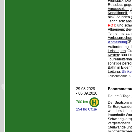
Frühstück. Die 
Reisebus gegen
Voraussetzung
Konditionell:
tä
bis 8 Stunden (
Technisch:
abso
ROT
) und schw
Allgemein:
Bere
Teilnehmerzah
Vorbesprechu
Anmeldung
Aufforderung d
Leistungen
: O
Kosten
: 800 E
Tourenleiterin
sonstige persö
Bahn in Eigenr
Leitung
:
Ulrik
Teilnehmende: 5 /
29.08.2026
Panoramatour
- 05.09.2026
Dauer: 8 Tage,
700 km
Der Spätsommer
für Bergwander
154 kg CO
e
2
wunderschöne S
traumhafte Wa
Schwierigkeitsg
vergletscherte
Steilwände und
mit öffentliche