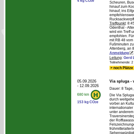
4 kg CO
e
2
Scheuren, Busc
hinauf zum Koc
hinauf, ins Eif
empfehlenswer
Rucksackverpf
Treffpunkt
: 8:
Odenthal - Alt
wird ein Treff 
empfohlen. Für 
mit RB 48 vom 
Fußminuten zur
Altenberg, an 8
Anmeldung
Leitung
:
Gerd 
Teilnehmende: 2 /
> noch Plätze 
05.09.2026
Via spluga -
- 12.09.2026
Dauer: 8 Tage,
680 km
Die Via Spluga
durch weitgehe
153 kg CO
e
2
vorbei an Kult
internationale
unter anderem
Traversinerste
der Rofflawasse
Felszeichnung
frühmittelalterl
Sehenswürdigke