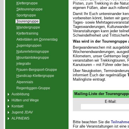
K
lettergruppe
Pisten, zum Trekking in die Natu
eigenen Füßen, aber auch rollend
S
kitourengruppe
Damit Ihr Euch untereinander ken
Sport
g
ruppe
vorbereiten könnt, bieten wir gan
T
ourengruppe
Tages- sowie Mehrtagesveranstal
Tageswanderungen, Kulturwander
W
andergruppe
Veranstaltungen kann jeder teiln
K
l
ettertraining
Schwindelfreiheit und Trittsicherhe
Aktivitäten am
D
onnerstag
Was wird in der Tourengruppe
J
ugendgruppen
Bergwanderwochen mit ausgebilde
Wochenendwanderungen, ausgedeh
N
aturerlebnisgruppe
Kilometern, unser Gehtempo liegt 
M
ountainbikegruppe
veranstalten wir Trekkingtouren
i
ntegrativ
Kanutouren – mit Führer oder bes
F
r
auen-Bergsport-Gruppe
Über Neuigkeiten, Terminänderun
informiert Euch der regelmäßige
H
andicap-Klettergruppe
Mailingliste eintragt.
Alpennials
Regenb
o
gen-Gruppe
Mailing-Liste der Tourengrupp
Ausbildung
Hütten und Wege
E-Mail:
Kontakt
Jugend JDAV
ALPINEWS
Bitte beachten Sie die
Teilnahm
Für alle Veranstaltungen ist eine