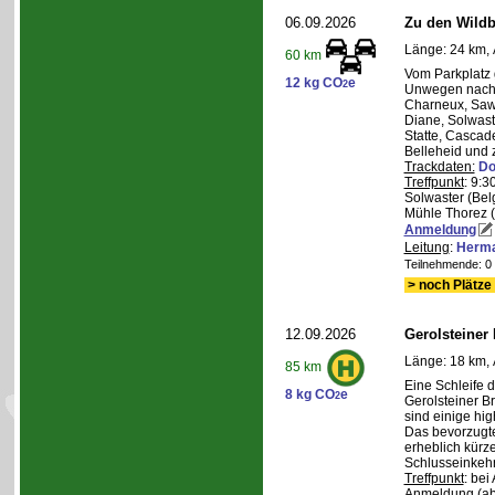
06.09.2026
Zu den Wild
Länge: 24 km, 
60 km
Vom Parkplatz
12 kg CO
e
2
Unwegen nach/
Charneux, Saw
Diane, Solwaste
Statte, Cascad
Belleheid und 
Trackdaten:
Do
Treffpunkt
: 9:3
Solwaster (Bel
Mühle Thorez 
Anmeldung
Leitung
:
Herma
Teilnehmende: 0 /
> noch Plätze 
12.09.2026
Gerolsteiner
Länge: 18 km, 
85 km
Eine Schleife 
8 kg CO
e
2
Gerolsteiner B
sind einige hig
Das bevorzugte 
erheblich kürze
Schlusseinkehr
Treffpunkt
: bei
Anmeldung (ab