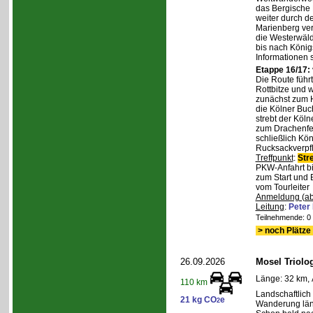
das Bergische
weiter durch d
Marienberg verl
die Westerwäld
bis nach Königs
Informationen 
Etappe 16/17:
Die Route führ
Rottbitze und 
zunächst zum H
die Kölner Buc
strebt der Köl
zum Drachenfel
schließlich Kö
Rucksackverpfl
Treffpunkt
:
Str
PKW-Anfahrt bi
zum Start und 
vom Tourleiter
Anmeldung (ab
Leitung
:
Peter
Teilnehmende: 0 /
> noch Plätze 
26.09.2026
Mosel Triolog
Länge: 32 km, 
110 km
Landschaftlic
21 kg CO
e
2
Wanderung län