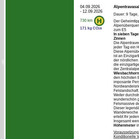
04.09.2026
Alpentravasa
- 12.09.2026
Dauer: 9 Tage,
730 km
Der Geheimtipp
Alpenüberqueru
171 kg CO
e
2
zum E5
In sieben Tag
Zinnen
Die Alpentraver
jeder Tag ein 
Diese Alpenüb
ist an Einzigar
der nördlichen
die einzigarti
der Zentralalp
Wiesbachhorn
den höchsten Be
imposante Pers
Nordwandeisrin
Felslandschaft.
Weiter durchstr
wunderschön ge
Felsmassive d
Dieser legendä
Wanderwoche v
erlebt Ihr jede
Insgesamt wer
Höhenmeter
i
Voraussetzung
Konditionelle 