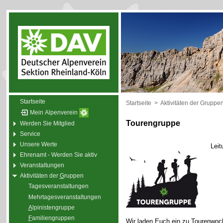
Startseite
Startseite
>
Aktivitäten der Gruppe
Mein Alpenverein
Tourengruppe
Werden Sie Mitglied
Service
Unsere Werte
Leit
Ehrenamt - Werden Sie aktiv
Veranstaltungen
Aktivitäten der
G
ruppen
Tagesveranstaltungen
Mehrtagesveranstaltungen
A
lpinistengruppe
F
amiliengruppen
Wir laden Euch ein zu Tourenwoc