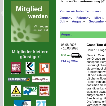
dazu die
Online-Anmeldung
Zu den nächsten Terminen
Januar
Februar
März
Juli
August
September
August
06.08.2026
Grand Tour d
- 16.08.2026
Dauer: 11 Tage
Mitglieder klettern
Ganz im Osten 
950 km
günstiger!
der Grenze zu I
214 kg CO
e
2
entlegene Bergr
ursprünglichen
diese windet si
Rundwanderwe
58. Von zahlre
Lärchenwäldern
Höhen von über 
dass man sie k
grandiose Land
vielleicht etwa
aufgenommen wi
Bauch mit groß
Die Anreise erf
Voraussetzung