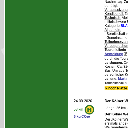
Nachmittag. Z
benötigt.
Voraussetzung
Konditionell:
fü
Technisch:
Alpi
mittelschwere
Kategorie
BLA
Allgemein:
- Bereitschaft
- Gemeinsame 
Teilnehmerzah
Vorbesprechu
Tourenleiterin
Anmeldung
durch die Toure
Leistungen
: O
Kosten
: Ca. 32
Bus, Umlage To
persönlicher K
Leitung
:
Marti
Teilnehmende: 9 /
> noch Plätze 
24.09.2026
Der Kölner We
Länge: 26 km, 
53 km
Der Kölner We
6 kg CO
e
2
Der „Kölner We
erstmals angel
Weitwanderweg,