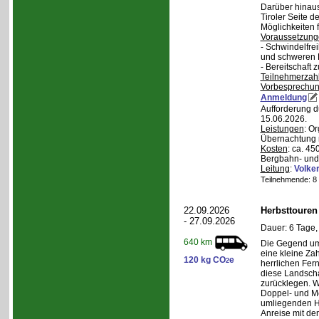
Darüber hinaus
Tiroler Seite 
Möglichkeiten f
Voraussetzung
- Schwindelfrei
und schweren
- Bereitschaft
Teilnehmerzah
Vorbesprechu
Anmeldung
Aufforderung d
15.06.2026.
Leistungen
: O
Übernachtung m
Kosten
: ca. 4
Bergbahn- und 
Leitung
:
Volker
Teilnehmende: 8 /
22.09.2026
Herbsttouren
- 27.09.2026
Dauer: 6 Tage,
640 km
Die Gegend um 
eine kleine Za
120 kg CO
e
2
herrlichen Fern
diese Landscha
zurücklegen. 
Doppel- und M
umliegenden H
Anreise mit d