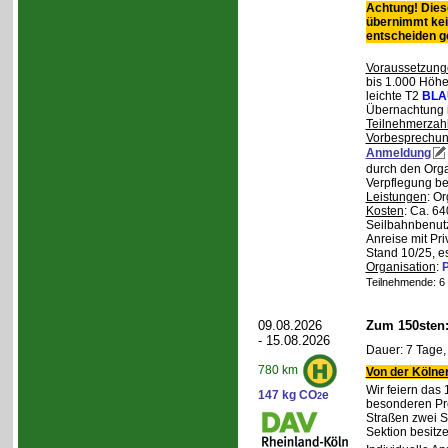
Achtung! Diese
übernimmt kei
entscheiden 
Voraussetzung
bis 1.000 Höhen
leichte T2
BLA
Übernachtung 
Teilnehmerzah
Vorbesprechu
Anmeldung
durch den Orga
Verpflegung bei
Leistungen
: O
Kosten
: Ca. 64
Seilbahnbenutz
Anreise mit Pr
Stand 10/25, e
Organisation
:
P
Teilnehmende: 6 /
09.08.2026
Zum 150sten
- 15.08.2026
Dauer: 7 Tage,
780 km
Von der Kölner
Wir feiern das
147 kg CO
e
2
besonderen Pro
Straßen zwei S
Sektion besit