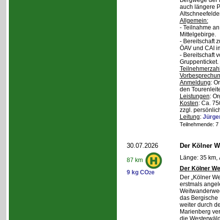
Bergwege der 
auch längere P
Altschneefelde
Allgemein:
- Teilnahme a
Mittelgebirge.
- Bereitschaft
ÖAV und CAI im
- Bereitschaft
Gruppenticket.
Teilnehmerzah
Vorbesprechu
Anmeldung
: O
den Tourenleite
Leistungen
: O
Kosten
: Ca. 7
zzgl. persönlic
Leitung
:
Jürge
Teilnehmende: 7 /
30.07.2026
Der Kölner We
Länge: 35 km, 
87 km
Der Kölner We
9 kg CO
e
2
Der „Kölner We
erstmals angel
Weitwanderweg,
das Bergische
weiter durch d
Marienberg verl
die Westerwäld