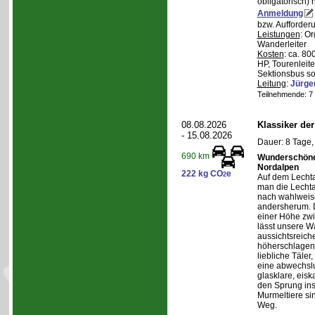
obligatorisch)
Anmeldung
bzw. Aufforder
Leistungen
: O
Wanderleiter
Kosten
: ca. 8
HP, Tourenleite
Sektionsbus so
Leitung
:
Jürge
Teilnehmende: 7 /
08.08.2026
Klassiker de
- 15.08.2026
Dauer: 8 Tage,
690 km
Wunderschöne 
Nordalpen
222 kg CO
e
2
Auf dem Lecht
man die Lechta
nach wahlweis
andersherum. D
einer Höhe zw
lässt unsere W
aussichtsreich
höherschlagen.
liebliche Täler
eine abwechslu
glasklare, eis
den Sprung ins
Murmeltiere si
Weg.