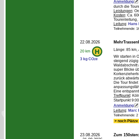
Anmeldung
durch die Tour
Leistungen
: O
Kosten
: Ca. 6
Tourenleitung, 
Leitung
:
Hans 
Teilnehmende: 16 
22.08.2026
MehrTrassen
Länge: 85 km, 
20 km
Wir starten in 
3 kg CO
e
2
steigend zügig
Waldabschnitt 
super Blicke ü
Korkenziehertr
zurück abwärts
Die Tour findet
anpassungsfähi
Eine entspannt
Treffpunkt
: Köl
Startpunkt 9:0
Anmeldung
Leitung
:
Marc 
Teilnehmende: 2 /
> noch Plätze 
23.08.2026
Zum 150sten