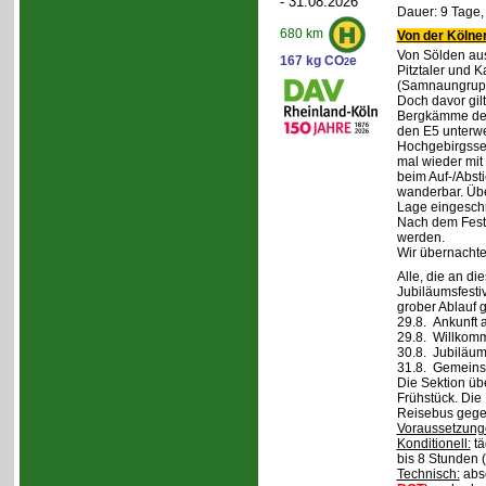
- 31.08.2026
Dauer: 9 Tage,
680 km
Von der Kölner
Von Sölden aus 
167 kg CO
e
2
Pitztaler und K
(Samnaungruppe
Doch davor gil
Bergkämme der 
den E5 unterwe
Hochgebirgsse
mal wieder mit 
beim Auf-/Absti
wanderbar. Übe
Lage eingeschr
Nach dem Fest 
werden.
Wir übernachte
Alle, die an di
Jubiläumsfesti
grober Ablauf g
29.8. Ankunft 
29.8. Willkom
30.8. Jubiläum
31.8. Gemeins
Die Sektion üb
Frühstück. Die 
Reisebus gegen
Voraussetzung
Konditionell:
tä
bis 8 Stunden (
Technisch:
abso