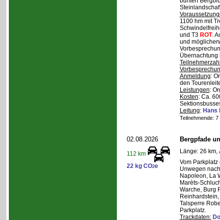
bunten Bergblu
Steinlandschaf
Voraussetzung
1100 hm mit Tr
Schwindelfreihe
und T3
ROT
. 
und möglicherw
Vorbesprechung
Übernachtung i
Teilnehmerzah
Vorbesprechu
Anmeldung
: O
den Tourenleite
Leistungen
: O
Kosten
: Ca. 6
Sektionsbusses
Leitung
:
Hans 
Teilnehmende: 7 /
02.08.2026
Bergpfade un
Länge: 26 km, 
112 km
Vom Parkplatz
22 kg CO
e
2
Unwegen nach/
Napoleon, La W
Marèts-Schlucht
Warche, Burg 
Reinhardstein,
Talsperre Robe
Parkplatz.
Trackdaten:
Do