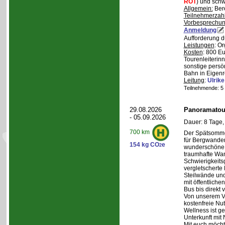
ROT
) und schw
Allgemein:
Bere
Teilnehmerzah
Vorbesprechu
Anmeldung
Aufforderung d
Leistungen
: O
Kosten
: 800 E
Tourenleiterin
sonstige persö
Bahn in Eigenr
Leitung
:
Ulrik
Teilnehmende: 5 /
29.08.2026
Panoramatour
- 05.09.2026
Dauer: 8 Tage,
700 km
Der Spätsommer
für Bergwander
154 kg CO
e
2
wunderschöne S
traumhafte Wa
Schwierigkeitsg
vergletscherte
Steilwände und
mit öffentliche
Bus bis direkt v
Von unserem Ve
kostenfreie Nu
Wellness ist ge
Unterkunft mit 
Mit euch möcht