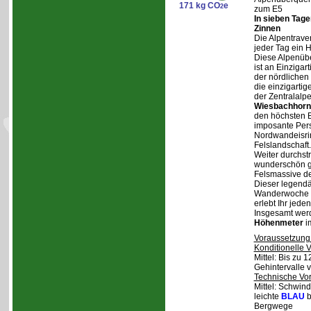
171 kg CO
e
2
zum E5
In sieben Tag
Zinnen
Die Alpentraver
jeder Tag ein 
Diese Alpenüb
ist an Einzigar
der nördlichen
die einzigarti
der Zentralalp
Wiesbachhorn
den höchsten Be
imposante Pers
Nordwandeisrin
Felslandschaft.
Weiter durchstr
wunderschön ge
Felsmassive d
Dieser legendä
Wanderwoche v
erlebt Ihr jede
Insgesamt wer
Höhenmeter
i
Voraussetzung
Konditionelle 
Mittel: Bis zu 
Gehintervalle 
Technische Vo
Mittel: Schwind
leichte
BLAU
b
Bergwege