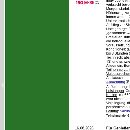
Individuelle A
verbracht bev
Morgen starte
Höhenweg zur N
immer wieder fa
Untervernatsch
Aufstieg zur Si
Hochgebirge. J
„gesammelt“ we
Breslauer Hütt
die individuell
Voraussetzung
Konditionell
: t
bis 8 Stunden (
Technisch
: abs
T3) und schwie
Allgemein
: Be
Teilnehmerzah
Vorbesprechu
Austausch
Anmeldung
Aufforderung 
Leistungen
: O
Kosten
: ca. 6
(war nicht übe
Verpflegung, d
persönliche Au
Leitung
:
Sabin
Teilnehmende: 6 /
16.08.2026
Für Genieße