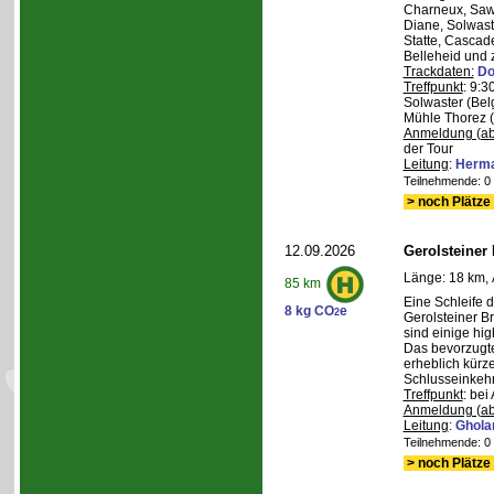
Charneux, Saw
Diane, Solwaste
Statte, Cascad
Belleheid und 
Trackdaten:
Do
Treffpunkt
: 9:3
Solwaster (Bel
Mühle Thorez 
Anmeldung (ab
der Tour
Leitung
:
Herma
Teilnehmende: 0 /
> noch Plätze 
12.09.2026
Gerolsteiner
Länge: 18 km, 
85 km
Eine Schleife 
8 kg CO
e
2
Gerolsteiner B
sind einige hig
Das bevorzugte 
erheblich kürze
Schlusseinkehr
Treffpunkt
: bei
Anmeldung (ab
Leitung
:
Ghola
Teilnehmende: 0 /
> noch Plätze 