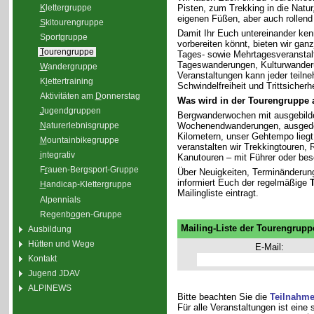
K
lettergruppe
Pisten, zum Trekking in die Natu
eigenen Füßen, aber auch rollend
S
kitourengruppe
Damit Ihr Euch untereinander ken
Sport
g
ruppe
vorbereiten könnt, bieten wir gan
T
ourengruppe
Tages- sowie Mehrtagesveranstal
Tageswanderungen, Kulturwander
W
andergruppe
Veranstaltungen kann jeder teiln
K
l
ettertraining
Schwindelfreiheit und Trittsicherhe
Aktivitäten am
D
onnerstag
Was wird in der Tourengruppe
J
ugendgruppen
Bergwanderwochen mit ausgebilde
Wochenendwanderungen, ausgedeh
N
aturerlebnisgruppe
Kilometern, unser Gehtempo liegt 
M
ountainbikegruppe
veranstalten wir Trekkingtouren
i
ntegrativ
Kanutouren – mit Führer oder bes
F
r
auen-Bergsport-Gruppe
Über Neuigkeiten, Terminänderun
informiert Euch der regelmäßige
H
andicap-Klettergruppe
Mailingliste eintragt.
Alpennials
Regenb
o
gen-Gruppe
Mailing-Liste der Tourengrupp
Ausbildung
Hütten und Wege
E-Mail:
Kontakt
Jugend JDAV
ALPINEWS
Bitte beachten Sie die
Teilnahm
Für alle Veranstaltungen ist eine