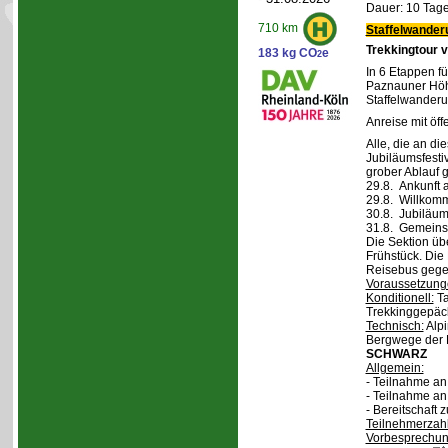
Dauer: 10 Tage
710 km
Staffelwander
Trekkingtour 
183 kg CO
e
2
In 6 Etappen fü
Paznauner Höh
Staffelwanderu
Anreise mit öff
Alle, die an di
Jubiläumsfesti
grober Ablauf g
29.8. Ankunft 
29.8. Willkom
30.8. Jubiläum
31.8. Gemeins
Die Sektion üb
Frühstück. Die 
Reisebus gegen
Voraussetzung
Konditionell:
Ta
Trekkinggepäc
Technisch:
Alpi
Bergwege der 
SCHWARZ
Allgemein:
- Teilnahme a
- Teilnahme a
- Bereitschaft
Teilnehmerzah
Vorbesprechu