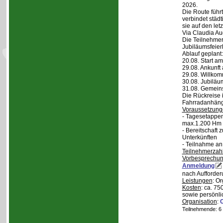
2026.
Die Route führt
verbindet städt
sie auf den let
Via Claudia Aug
Die Teilnehmer
Jubiläumsfeier
Ablauf geplant:
20.08. Start a
29.08. Ankunft
29.08. Willko
30.08. Jubiläu
31.08. Gemein
Die Rückreise i
Fahrradanhänge
Voraussetzung
- Tagesetappen
max.1.200 Hm 
- Bereitschaft
Unterkünften
- Teilnahme an
Teilnehmerzah
Vorbesprechu
Anmeldung
nach Aufforder
Leistungen
: O
Kosten
: ca. 75
sowie persönli
Organisation
:
Teilnehmende: 6 /