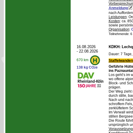
Vorbesprechu
Anmeldung
nach Aufforder
Leistungen
: O
Kosten
: ca. 85
sowie persönli
Organisation
:
Teilnehmende: 6 /
16.08.2026
KDKH: Lechqu
- 22.08.2026
Dauer: 7 Tage,
670 km
Staffelwander
Geführte Hütt
138 kg CO
e
2
ins Paznaunta
Los geht’s im 
wo offene alpi
Block- und Sch
prägen.
Der Weg zieht 
durch stille, b
Nach und nach
schroffem Fels
zerklüftetem S
Im Verwall wird
stillen Bergsee
Die Route führ
ursprünglich u
Voraussetzung