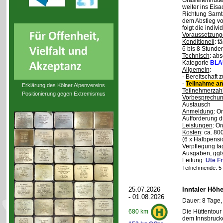
Grasleitenhütte
weiter ins Eisa
Richtung Sarnt
dem Abstieg v
folgt die indivi
Voraussetzung
Konditionell
: t
6 bis 8 Stunde
Technisch
: abs
Kategorie
BLA
Allgemein
:
- Bereitschaft
-
Teilnahme an
Erklärung des Kölner Alpenvereins
Teilnehmerzah
Positionierung gegen Extremismus
Vorbesprechu
Austausch
Anmeldung
: O
Aufforderung d
Leistungen
: O
Kosten
: ca. 8
(6 x Halbpensi
Verpflegung ta
Ausgaben, ggfs
Leitung
:
Ute Fr
Teilnehmende: 5 /
25.07.2026
Inntaler Höh
- 01.08.2026
Dauer: 8 Tage,
Die Hüttentour 
680 km
dem Innsbrucke