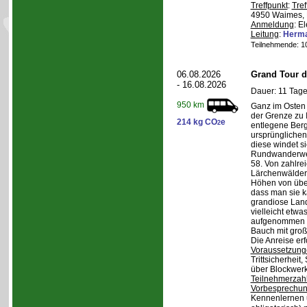
Treffpunkt
:
Tref
4950 Waimes, 
Anmeldung
: E
Leitung
:
Herma
Teilnehmende: 10 
06.08.2026
Grand Tour d
- 16.08.2026
Dauer: 11 Tage
950 km
Ganz im Osten 
der Grenze zu I
214 kg CO
e
2
entlegene Bergr
ursprünglichen
diese windet si
Rundwanderwe
58. Von zahlre
Lärchenwäldern
Höhen von über 
dass man sie k
grandiose Land
vielleicht etwa
aufgenommen wi
Bauch mit groß
Die Anreise erf
Voraussetzung
Trittsicherheit
über Blockwerk 
Teilnehmerzah
Vorbesprechu
Kennenlernen 