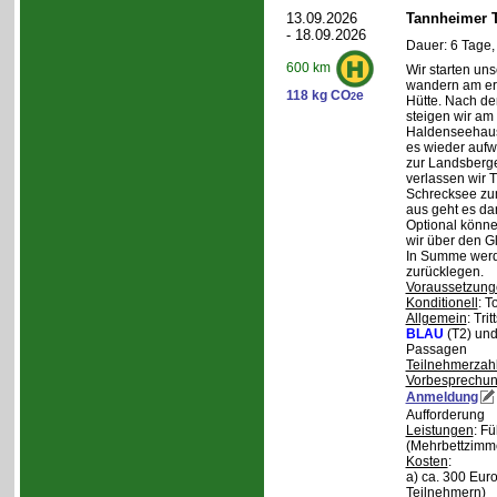
13.09.2026
Tannheimer T
- 18.09.2026
Dauer: 6 Tage,
600 km
Wir starten uns
wandern am ers
118 kg CO
e
2
Hütte. Nach de
steigen wir am
Haldenseehaus 
es wieder aufw
zur Landsberge
verlassen wir 
Schrecksee zum
aus geht es d
Optional könne
wir über den G
In Summe werd
zurücklegen.
Voraussetzung
Konditionell
: T
Allgemein
: Tri
BLAU
(T2) un
Passagen
Teilnehmerzah
Vorbesprechu
Anmeldung
Aufforderung
Leistungen
: F
(Mehrbettzimm
Kosten
:
a) ca. 300 Euro
Teilnehmern)