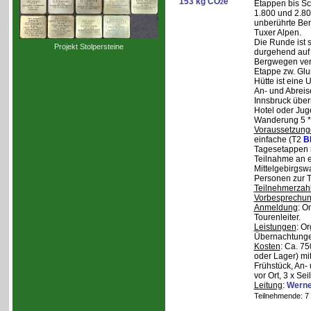
153 kg CO
e
2
Etappen bis Sc
1.800 und 2.80
unberührte Ber
Tuxer Alpen.
Die Runde ist s
Projekt Stolpersteine
durgehend auf 
Bergwegen verl
Etappe zw. Glu
Hütte ist eine
An- und Abreise
Innsbruck über
Hotel oder Jug
Wanderung 5 * 
Voraussetzung
einfache (T2
B
Tagesetappen m
Teilnahme an e
Mittelgebirgsw
Personen zur T
Teilnehmerzah
Vorbesprechu
Anmeldung
: O
Tourenleiter.
Leistungen
: O
Übernachtunge
Kosten
: Ca. 7
oder Lager) mi
Frühstück, An-
vor Ort, 3 x Se
Leitung
:
Werne
Teilnehmende: 7 /