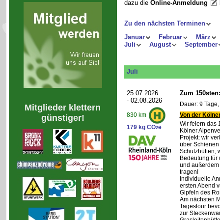
dazu die
Online-Anmeldung
Zu den nächsten Terminen
Januar
Februar
März
Juli
August
September
Juli
25.07.2026
Zum 150sten:
- 02.08.2026
Dauer: 9 Tage,
Mitglieder klettern
Von der Kölner
830 km
günstiger!
Wir feiern das
179 kg CO
e
2
Kölner Alpenve
Projekt: wir ve
über Schienen
Schutzhütten, 
Bedeutung für 
und außerdem 
tragen!
Individuelle An
ersten Abend v
Gipfeln des Ro
Am nächsten Mo
Tagestour bevo
zur Steckenwa