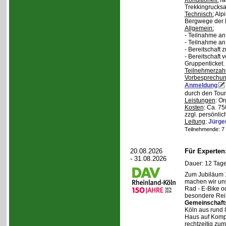
Konditionell:
Ta
Trekkingrucksa
Technisch:
Alpi
Bergwege der 
Allgemein:
- Teilnahme an
- Teilnahme a
- Bereitschaft
- Bereitschaft
Gruppenticket.
Teilnehmerzah
Vorbesprechu
Anmeldung
durch den Tour
Leistungen
: O
Kosten
: Ca. 7
zzgl. persönli
Leitung
:
Jürge
Teilnehmende: 7 /
20.08.2026
Für Experte
- 31.08.2026
Dauer: 12 Tage
Zum Jubiläum 
machen wir un
Rad - E-Bike o
besondere Reis
Gemeinschaft
Köln aus rund 
Haus auf Komper
rechtzeitig zu