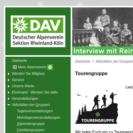
Startseite
Startseite
>
Aktivitäten der Gruppe
Mein Alpenverein
Tourengruppe
Werden Sie Mitglied
Service
Unsere Werte
Leit
Ehrenamt - Werden Sie aktiv
Veranstaltungen
Aktivitäten der
G
ruppen
Tagesveranstaltungen
Mehrtagesveranstaltungen
A
lpinistengruppe
F
amiliengruppen
Wir laden Euch ein zu Tourenwoc