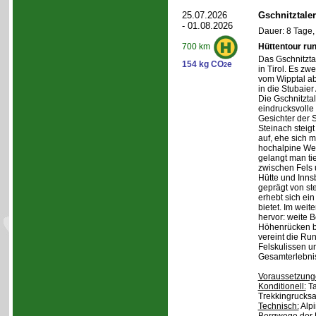
25.07.2026
Gschnitztale
- 01.08.2026
Dauer: 8 Tage,
Hüttentour ru
700 km
Das Gschnitztal
154 kg CO
e
2
in Tirol. Es zw
vom Wipptal ab 
in die Stubaier
Die Gschnitzta
eindrucksvolle
Gesichter der S
Steinach steig
auf, ehe sich m
hochalpine Wel
gelangt man ti
zwischen Fels
Hütte und Inns
geprägt von st
erhebt sich ein
bietet. Im weit
hervor: weite 
Höhenrücken be
vereint die Ru
Felskulissen u
Gesamterlebni
Voraussetzung
Konditionell:
Ta
Trekkingrucksa
Technisch:
Alpi