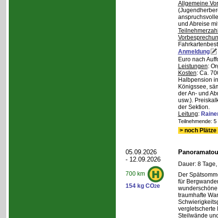
Allgemeine Vo
(Jugendherberg
anspruchsvoll
und Abreise mi
Teilnehmerzah
Vorbesprechu
Fahrkartenbest
Anmeldung
Euro nach Auff
Leistungen
: O
Kosten
: Ca. 7
Halbpension in
Königssee, säm
der An- und Ab
usw.). Preiska
der Sektion.
Leitung
:
Raine
Teilnehmende: 5 /
> noch Plätze 
05.09.2026
Panoramatour
- 12.09.2026
Dauer: 8 Tage,
700 km
Der Spätsommer
für Bergwander
154 kg CO
e
2
wunderschöne S
traumhafte Wa
Schwierigkeitsg
vergletscherte
Steilwände und