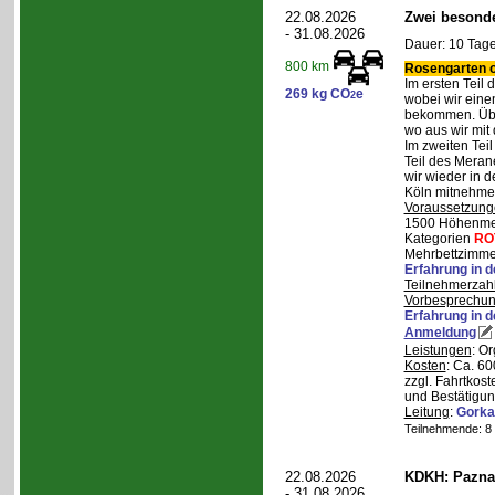
22.08.2026
Zwei besonde
- 31.08.2026
Dauer: 10 Tage
800 km
Rosengarten o
Im ersten Teil
269 kg CO
e
2
wobei wir eine
bekommen. Über
wo aus wir mit
Im zweiten Tei
Teil des Mera
wir wieder in d
Köln mitnehme
Voraussetzung
1500 Höhenmete
Kategorien
RO
Mehrbettzimmer
Erfahrung in 
Teilnehmerzah
Vorbesprechu
Erfahrung in 
Anmeldung
Leistungen
: O
Kosten
: Ca. 6
zzgl. Fahrtkos
und Bestätigun
Leitung
:
Gorka
Teilnehmende: 8 /
22.08.2026
KDKH: Pazna
- 31.08.2026