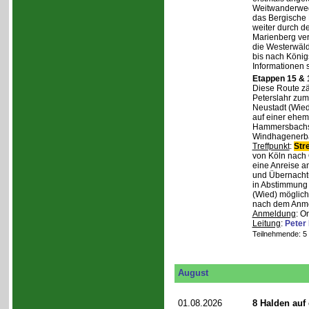
Weitwanderweg,
das Bergische
weiter durch d
Marienberg verl
die Westerwäld
bis nach Königs
Informationen 
Etappen 15 & 
Diese Route zä
Peterslahr zum
Neustadt (Wied
auf einer ehema
Hammersbachs.
Windhagenerba
Treffpunkt
:
Str
von Köln nach 
eine Anreise a
und Übernachtu
in Abstimmung m
(Wied) möglich
nach dem Anmel
Anmeldung
: O
Leitung
:
Peter
Teilnehmende: 5 /
August
01.08.2026
8 Halden auf 