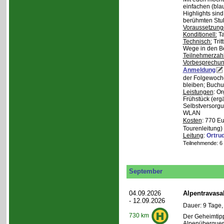
einfachen (bla
Highlights sin
berühmten Stu
Voraussetzung
Konditionell:
Ta
Technisch:
Trit
Wege in den B
Teilnehmerzah
Vorbesprechu
Anmeldung
der Folgewoche
bleiben; Buchu
Leistungen
: O
Frühstück (ergä
Selbstversorgu
WLAN
Kosten
: 770 E
Tourenleitung)
Leitung
:
Ortru
Teilnehmende: 6 /
September
04.09.2026
Alpentravasa
- 12.09.2026
Dauer: 9 Tage,
730 km
Der Geheimtipp
Alpenüberqueru