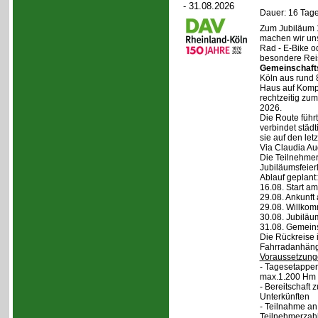
- 31.08.2026
Dauer: 16 Tage
Zum Jubiläum 
machen wir un
Rad - E-Bike o
besondere Reis
Gemeinschaft
Köln aus rund 
Haus auf Komper
rechtzeitig zu
2026.
Die Route führt
verbindet städt
sie auf den let
Via Claudia Aug
Die Teilnehmer
Jubiläumsfeier
Ablauf geplant:
16.08. Start a
29.08. Ankunft
29.08. Willko
30.08. Jubiläu
31.08. Gemein
Die Rückreise i
Fahrradanhänge
Voraussetzung
- Tagesetappen
max.1.200 Hm 
- Bereitschaft
Unterkünften
- Teilnahme an
Teilnehmerzah