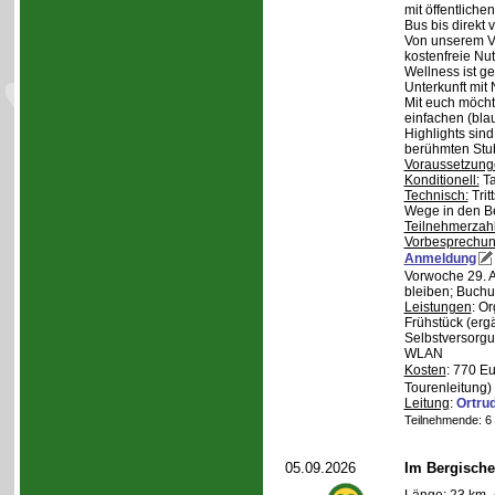
mit öffentliche
Bus bis direkt v
Von unserem Ve
kostenfreie Nu
Wellness ist ge
Unterkunft mit 
Mit euch möcht
einfachen (bla
Highlights sin
berühmten Stu
Voraussetzung
Konditionell:
Ta
Technisch:
Trit
Wege in den B
Teilnehmerzah
Vorbesprechu
Anmeldung
Vorwoche 29. A
bleiben; Buchu
Leistungen
: O
Frühstück (ergä
Selbstversorgu
WLAN
Kosten
: 770 E
Tourenleitung)
Leitung
:
Ortru
Teilnehmende: 6 /
05.09.2026
Im Bergische