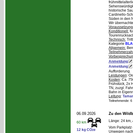
frühmittelalterl
Sehenswürdigke
historische Sa
Cardinello-Sch
Süden in den N
Wir übernachte
Voraussetzung
Konditionell:
fü
Tourenrucksac
Technisch:
Trit
Kategorie
BLA
Allgemein:
Bere
Teilnehmerzah
Vorbesprechu
Anmeldung
Anmeldung
Aufforderung.
Leistungen
: O
Kosten
: Ca. 7
Frühstück, 2x 
TN, zuzgl. Fahr
Bahn in Eigenr
Leitung
:
Tama
Teilnehmende: 6 /
06.09.2026
Zu den Wild
Länge: 24 km, 
60 km
Vom Parkplatz
12 kg CO
e
2
Unwegen nach/