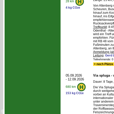
Länge: 23 km, 
28 km
Von Altenberg 
4 kg CO
e
2
Scheuren, Busc
hinauf zum Koc
hinauf, ins Eif
empfehlenswer
Rucksackverpf
Treffpunkt
: 8:
Odenthal - Alt
wird ein Treff 
empfohlen. Für 
mit RB 48 vom 
Fußminuten zur
Altenberg, an 8
Anmeldung (ab
Leitung
:
Gerd 
Teilnehmende: 0 /
> noch Plätze 
05.09.2026
Via spluga -
- 12.09.2026
Dauer: 8 Tage,
680 km
Die Via Spluga
durch weitgehe
153 kg CO
e
2
vorbei an Kult
internationale
unter anderem
Traversinerste
der Rofflawasse
Felszeichnung