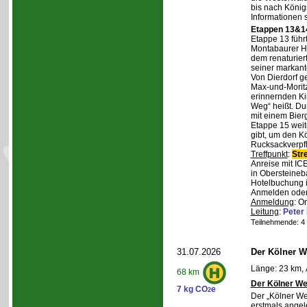
bis nach Königs
Informationen 
Etappen 13&14
Etappe 13 führ
Montabaurer Hö
dem renaturier
seiner markant
Von Dierdorf g
Max-und-Moritz
erinnernden Ki
Weg“ heißt. Du
mit einem Bierg
Etappe 15 weit
gibt, um den K
Rucksackverpf
Treffpunkt
:
Str
Anreise mit IC
in Obersteineba
Hotelbuchung i
Anmelden oder 
Anmeldung
: O
Leitung
:
Peter
Teilnehmende: 4 /
31.07.2026
Der Kölner We
Länge: 23 km, 
68 km
Der Kölner We
7 kg CO
e
2
Der „Kölner We
erstmals angel