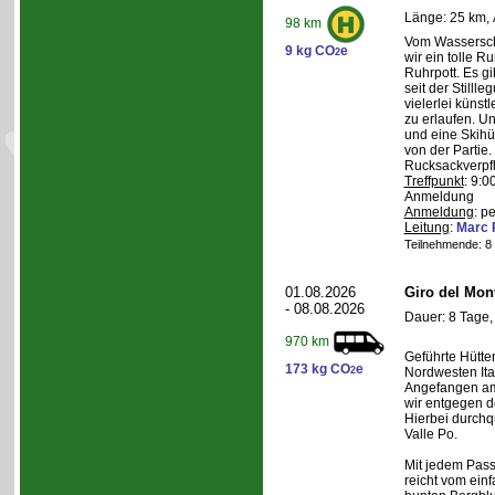
Länge: 25 km, 
98 km
Vom Wasserschl
9 kg CO
e
2
wir ein tolle 
Ruhrpott. Es g
seit der Still
vielerlei künst
zu erlaufen. U
und eine Skihüt
von der Partie.
Rucksackverpf
Treffpunkt
: 9:0
Anmeldung
Anmeldung
: p
Leitung
:
Marc 
Teilnehmende: 8 /
01.08.2026
Giro del Mon
- 08.08.2026
Dauer: 8 Tage,
970 km
Geführte Hütte
173 kg CO
e
2
Nordwesten Ita
Angefangen am 
wir entgegen 
Hierbei durchqu
Valle Po.
Mit jedem Pass,
reicht vom einf