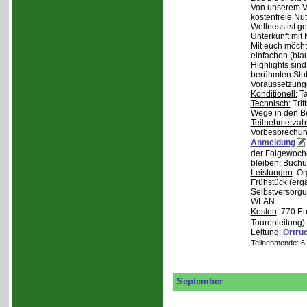
Von unserem Ve
kostenfreie Nu
Wellness ist ge
Unterkunft mit 
Mit euch möcht
einfachen (bla
Highlights sin
berühmten Stu
Voraussetzung
Konditionell:
Ta
Technisch:
Trit
Wege in den B
Teilnehmerzah
Vorbesprechu
Anmeldung
der Folgewoche
bleiben; Buchu
Leistungen
: O
Frühstück (ergä
Selbstversorgu
WLAN
Kosten
: 770 E
Tourenleitung)
Leitung
:
Ortru
Teilnehmende: 6 /
September