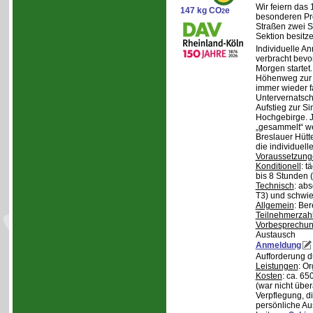
Wir feiern das
147 kg CO
e
2
besonderen Pro
Straßen zwei S
Sektion besit
Individuelle A
verbracht bev
Morgen starte
Höhenweg zur N
immer wieder fa
Untervernatsch
Aufstieg zur Si
Hochgebirge. J
„gesammelt“ we
Breslauer Hütt
die individuell
Voraussetzung
Konditionell
: t
bis 8 Stunden (
Technisch
: abs
T3) und schwie
Allgemein
: Be
Teilnehmerzah
Vorbesprechu
Austausch
Anmeldung
Aufforderung 
Leistungen
: O
Kosten
: ca. 6
(war nicht übe
Verpflegung, d
persönliche Au