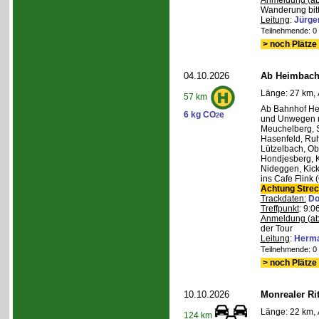
Anmeldung (ab
Wanderung bitt
Leitung
:
Jürge
Teilnehmende: 0 /
> noch Plätze 
04.10.2026
Ab Heimbach 
Länge: 27 km, 
57 km
Ab Bahnhof He
6 kg CO
e
2
und Unwegen n
Meuchelberg, 
Hasenfeld, Ruh
Lützelbach, Ob
Hondjesberg, K
Nideggen, Kick
ins Cafe Flink
Achtung Stre
Trackdaten:
Do
Treffpunkt
: 9:
Anmeldung (ab
der Tour
Leitung
:
Herma
Teilnehmende: 0 /
> noch Plätze 
10.10.2026
Monrealer Ri
Länge: 22 km, 
124 km