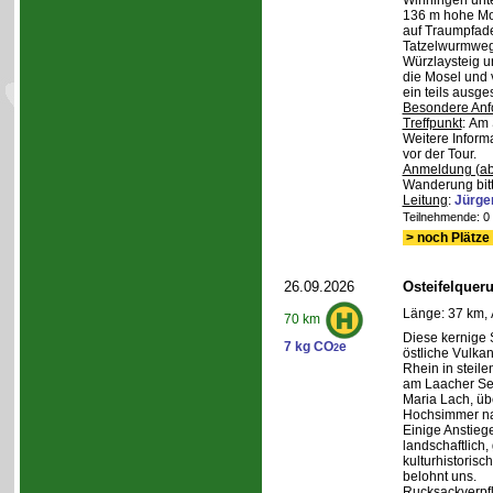
Winningen unte
136 m hohe Mo
auf Traumpfad
Tatzelwurmweg
Würzlaysteig u
die Mosel und 
ein teils ausg
Besondere Anf
Treffpunkt
: Am 
Weitere Inform
vor der Tour.
Anmeldung (ab
Wanderung bitt
Leitung
:
Jürge
Teilnehmende: 0 /
> noch Plätze 
26.09.2026
Osteifelque
Länge: 37 km, 
70 km
Diese kernige
7 kg CO
e
2
östliche Vulka
Rhein in steil
am Laacher See
Maria Lach, üb
Hochsimmer na
Einige Anstieg
landschaftlich,
kulturhistoris
belohnt uns.
Rucksackverpf