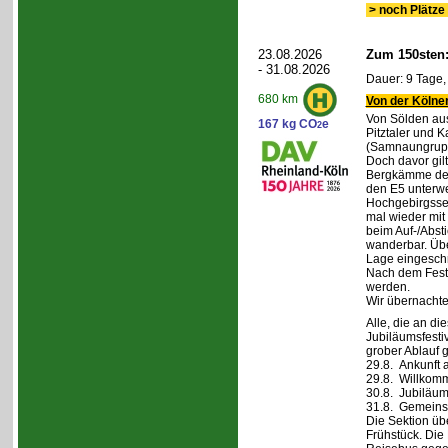
> noch Plätze 
23.08.2026
Zum 150sten
- 31.08.2026
Dauer: 9 Tage,
680 km
Von der Kölner
Von Sölden aus 
167 kg CO
e
2
Pitztaler und K
(Samnaungruppe
Doch davor gil
Bergkämme der 
den E5 unterwe
Hochgebirgsse
mal wieder mit 
beim Auf-/Absti
wanderbar. Übe
Lage eingeschr
Nach dem Fest 
werden.
Wir übernachte
Alle, die an di
Jubiläumsfesti
grober Ablauf g
29.8. Ankunft 
29.8. Willkom
30.8. Jubiläum
31.8. Gemeins
Die Sektion üb
Frühstück. Die 