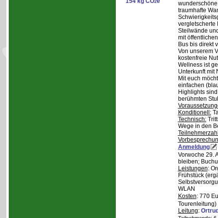
154 kg CO
e
2
wunderschöne S
traumhafte Wa
Schwierigkeitsg
vergletscherte
Steilwände und
mit öffentliche
Bus bis direkt v
Von unserem Ve
kostenfreie Nu
Wellness ist ge
Unterkunft mit 
Mit euch möcht
einfachen (bla
Highlights sin
berühmten Stu
Voraussetzung
Konditionell:
Ta
Technisch:
Trit
Wege in den B
Teilnehmerzah
Vorbesprechu
Anmeldung
Vorwoche 29. A
bleiben; Buchu
Leistungen
: O
Frühstück (ergä
Selbstversorgu
WLAN
Kosten
: 770 E
Tourenleitung)
Leitung
:
Ortru