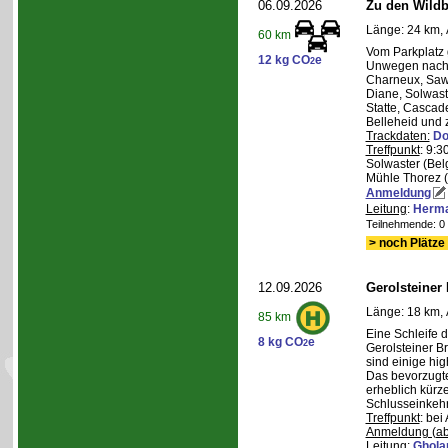
06.09.2026
Zu den Wild
Länge: 24 km, 
60 km
Vom Parkplatz
12 kg CO
e
2
Unwegen nach/
Charneux, Saw
Diane, Solwaste
Statte, Cascad
Belleheid und 
Trackdaten:
Do
Treffpunkt
: 9:3
Solwaster (Bel
Mühle Thorez 
Anmeldung
Leitung
:
Herma
Teilnehmende: 0 /
> noch Plätze 
12.09.2026
Gerolsteiner
Länge: 18 km, 
85 km
Eine Schleife 
8 kg CO
e
2
Gerolsteiner B
sind einige hig
Das bevorzugte 
erheblich kürze
Schlusseinkehr
Treffpunkt
: bei
Anmeldung (ab
Leitung
:
Ghola