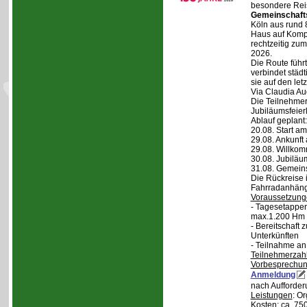
besondere Reis
Gemeinschaft
Köln aus rund 
Haus auf Komper
rechtzeitig zu
2026.
Die Route führt
verbindet städt
sie auf den let
Via Claudia Aug
Die Teilnehmer
Jubiläumsfeier
Ablauf geplant:
20.08. Start a
29.08. Ankunft
29.08. Willko
30.08. Jubiläu
31.08. Gemein
Die Rückreise i
Fahrradanhänge
Voraussetzung
- Tagesetappen
max.1.200 Hm 
- Bereitschaft
Unterkünften
- Teilnahme an
Teilnehmerzah
Vorbesprechu
Anmeldung
nach Aufforder
Leistungen
: O
Kosten
: ca. 75