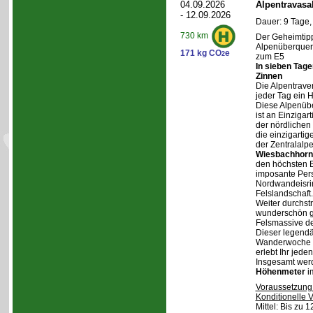
04.09.2026
Alpentravasa
- 12.09.2026
Dauer: 9 Tage,
730 km
Der Geheimtipp
Alpenüberqueru
171 kg CO
e
2
zum E5
In sieben Tag
Zinnen
Die Alpentraver
jeder Tag ein 
Diese Alpenüb
ist an Einzigar
der nördlichen
die einzigarti
der Zentralalp
Wiesbachhorn
den höchsten Be
imposante Pers
Nordwandeisrin
Felslandschaft.
Weiter durchstr
wunderschön ge
Felsmassive d
Dieser legendä
Wanderwoche v
erlebt Ihr jede
Insgesamt wer
Höhenmeter
i
Voraussetzung
Konditionelle 
Mittel: Bis zu 