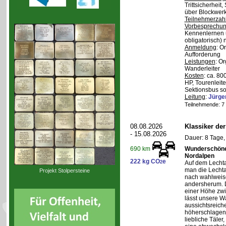
Trittsicherheit
über Blockwerk 
Teilnehmerzah
Vorbesprechu
Kennenlernen 
obligatorisch)
Anmeldung
: O
Aufforderung
Leistungen
: O
Wanderleiter
Kosten
: ca. 8
HP, Tourenleite
Sektionsbus so
Leitung
:
Jürge
Teilnehmende: 7 /
08.08.2026
Klassiker de
- 15.08.2026
Dauer: 8 Tage,
Wunderschöne 
690 km
Nordalpen
222 kg CO
e
2
Auf dem Lecht
man die Lechta
Projekt Stolpersteine
nach wahlweis
andersherum. D
einer Höhe zw
lässt unsere W
aussichtsreich
höherschlagen.
liebliche Täler