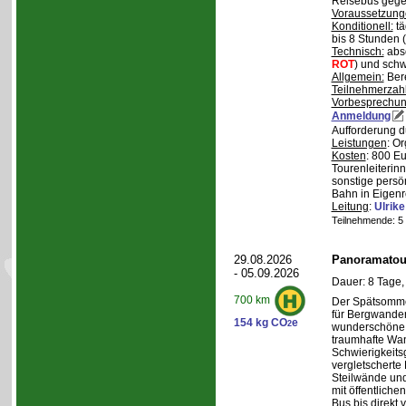
Reisebus gegen
Voraussetzung
Konditionell:
tä
bis 8 Stunden (
Technisch:
abso
ROT
) und schw
Allgemein:
Bere
Teilnehmerzah
Vorbesprechu
Anmeldung
Aufforderung d
Leistungen
: O
Kosten
: 800 E
Tourenleiterin
sonstige persö
Bahn in Eigenr
Leitung
:
Ulrik
Teilnehmende: 5 /
29.08.2026
Panoramatour
- 05.09.2026
Dauer: 8 Tage,
700 km
Der Spätsommer
für Bergwander
154 kg CO
e
2
wunderschöne S
traumhafte Wa
Schwierigkeitsg
vergletscherte
Steilwände und
mit öffentliche
Bus bis direkt v