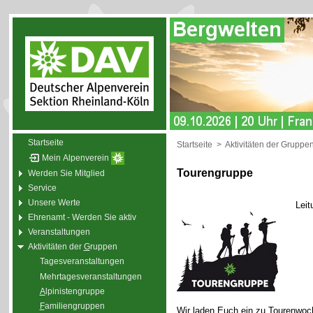
Startseite
Startseite
>
Aktivitäten der Gruppe
Mein Alpenverein
Tourengruppe
Werden Sie Mitglied
Service
Unsere Werte
Leit
Ehrenamt - Werden Sie aktiv
Veranstaltungen
Aktivitäten der
G
ruppen
Tagesveranstaltungen
Mehrtagesveranstaltungen
A
lpinistengruppe
F
amiliengruppen
Wir laden Euch ein zu Tourenwoc