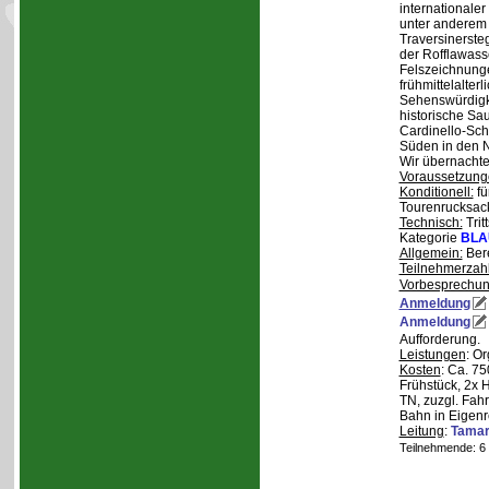
internationale
unter anderem
Traversinerste
der Rofflawasse
Felszeichnung
frühmittelalterl
Sehenswürdigke
historische Sa
Cardinello-Sch
Süden in den N
Wir übernachte
Voraussetzung
Konditionell:
fü
Tourenrucksac
Technisch:
Trit
Kategorie
BLA
Allgemein:
Bere
Teilnehmerzah
Vorbesprechu
Anmeldung
Anmeldung
Aufforderung.
Leistungen
: O
Kosten
: Ca. 7
Frühstück, 2x 
TN, zuzgl. Fahr
Bahn in Eigenr
Leitung
:
Tama
Teilnehmende: 6 /