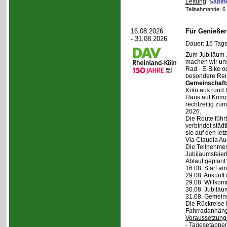
Leitung
:
Sabin
Teilnehmende: 6 /
16.08.2026
Für Genieße
- 31.08.2026
Dauer: 16 Tage
Zum Jubiläum 
machen wir un
Rad - E-Bike o
besondere Reis
Gemeinschaft
Köln aus rund 
Haus auf Komper
rechtzeitig zu
2026.
Die Route führt
verbindet städt
sie auf den let
Via Claudia Aug
Die Teilnehmer
Jubiläumsfeier
Ablauf geplant:
16.08. Start a
29.08. Ankunft
29.08. Willko
30.08. Jubiläu
31.08. Gemein
Die Rückreise i
Fahrradanhänge
Voraussetzung
- Tagesetappen