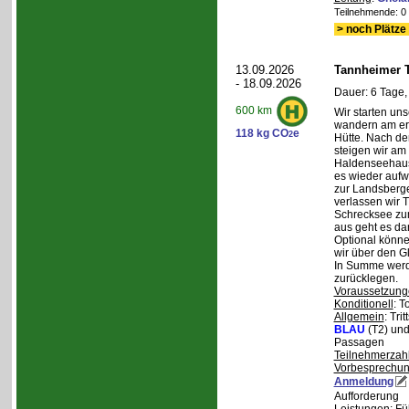
Teilnehmende: 0 /
> noch Plätze 
13.09.2026
Tannheimer T
- 18.09.2026
Dauer: 6 Tage,
600 km
Wir starten uns
wandern am ers
118 kg CO
e
2
Hütte. Nach de
steigen wir am
Haldenseehaus 
es wieder aufw
zur Landsberge
verlassen wir 
Schrecksee zum
aus geht es d
Optional könne
wir über den G
In Summe werd
zurücklegen.
Voraussetzung
Konditionell
: T
Allgemein
: Tri
BLAU
(T2) un
Passagen
Teilnehmerzah
Vorbesprechu
Anmeldung
Aufforderung