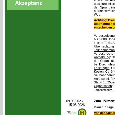
eine abwechslu
glasklare, eis
den Sprung ins
Murmeltiere si
Weg.
Achtung! Diese
übernimmt kei
entscheiden 
Voraussetzung
bis 1.000 Höhen
leichte T2
BLA
Übernachtung 
Teilnehmerzah
Vorbesprechu
Anmeldung
: O
den Organisato
bei Durchführun
Leistungen
: O
Kosten
: Ca. 64
Seilbahnbenutz
Anreise mit Pr
Stand 10/25, e
Organisation
:
P
Teilnehmende: 2 /
09.08.2026
Zum 150sten
- 15.08.2026
Dauer: 7 Tage,
780 km
Von der Kölner