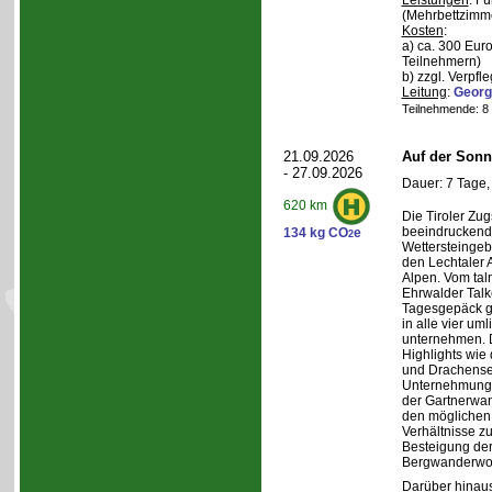
Leistungen
: F
(Mehrbettzimm
Kosten
:
a) ca. 300 Euro
Teilnehmern)
b) zzgl. Verpfl
Leitung
:
Georg
Teilnehmende: 8 /
21.09.2026
Auf der Sonn
- 27.09.2026
Dauer: 7 Tage,
620 km
Die Tiroler Zug
beeindruckend
134 kg CO
e
2
Wettersteingeb
den Lechtaler
Alpen. Vom tal
Ehrwalder Talk
Tagesgepäck g
in alle vier u
unternehmen. 
Highlights wie
und Drachense
Unternehmunge
der Gartnerwa
den möglichen 
Verhältnisse zu
Besteigung de
Bergwanderwo
Darüber hinaus