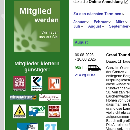
dazu die
Online-Anmeldung
Zu den nächsten Terminen
Januar
Februar
März
Juli
August
September
August
06.08.2026
Grand Tour d
- 16.08.2026
Dauer: 11 Tage
Mitglieder klettern
Ganz im Osten 
950 km
günstiger!
der Grenze zu I
214 kg CO
e
2
entlegene Bergr
ursprünglichen
diese windet si
Rundwanderwe
58. Von zahlre
Lärchenwäldern
Höhen von über 
dass man sie k
grandiose Land
vielleicht etwa
aufgenommen wi
Bauch mit groß
Die Anreise erf
Voraussetzung