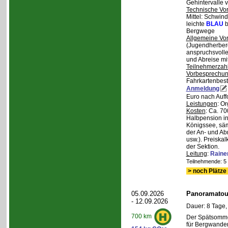
Gehintervalle 
Technische Vo
Mittel: Schwind
leichte
BLAU
b
Bergwege
Allgemeine Vo
(Jugendherberg
anspruchsvoll
und Abreise mi
Teilnehmerzah
Vorbesprechu
Fahrkartenbest
Anmeldung
Euro nach Auff
Leistungen
: O
Kosten
: Ca. 7
Halbpension in
Königssee, säm
der An- und Ab
usw.). Preiska
der Sektion.
Leitung
:
Raine
Teilnehmende: 5 /
> noch Plätze 
05.09.2026
Panoramatour
- 12.09.2026
Dauer: 8 Tage,
700 km
Der Spätsommer
für Bergwander