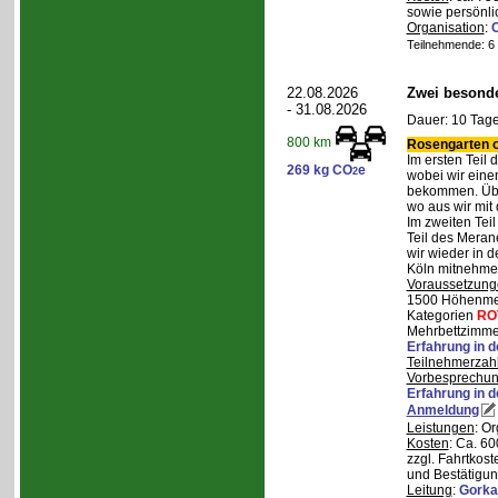
sowie persönli
Organisation
:
Teilnehmende: 6 /
22.08.2026
Zwei besonde
- 31.08.2026
Dauer: 10 Tage
800 km
Rosengarten o
Im ersten Teil
269 kg CO
e
2
wobei wir eine
bekommen. Über
wo aus wir mit
Im zweiten Tei
Teil des Mera
wir wieder in d
Köln mitnehme
Voraussetzung
1500 Höhenmete
Kategorien
RO
Mehrbettzimmer
Erfahrung in 
Teilnehmerzah
Vorbesprechu
Erfahrung in 
Anmeldung
Leistungen
: O
Kosten
: Ca. 6
zzgl. Fahrtkos
und Bestätigun
Leitung
:
Gorka