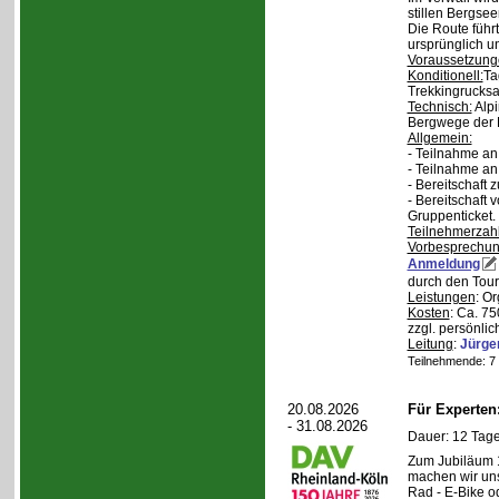
stillen Bergsee
Die Route führ
ursprünglich u
Voraussetzung
Konditionell:
Ta
Trekkingrucksa
Technisch:
Alpi
Bergwege der 
Allgemein:
- Teilnahme an
- Teilnahme a
- Bereitschaft
- Bereitschaft
Gruppenticket.
Teilnehmerzah
Vorbesprechu
Anmeldung
durch den Tour
Leistungen
: O
Kosten
: Ca. 7
zzgl. persönli
Leitung
:
Jürge
Teilnehmende: 7 /
20.08.2026
Für Experte
- 31.08.2026
Dauer: 12 Tage
Zum Jubiläum 
machen wir un
Rad - E-Bike o