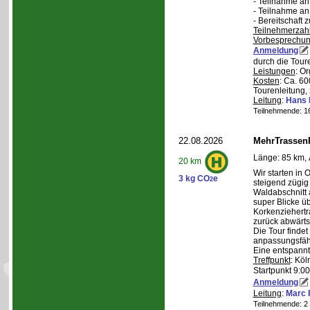
- Teilnahme a
- Teilnahme a
- Bereitschaft
Teilnehmerzah
Vorbesprechu
Anmeldung
durch die Tour
Leistungen
: O
Kosten
: Ca. 6
Tourenleitung, 
Leitung
:
Hans 
Teilnehmende: 16 
22.08.2026
MehrTrassen
Länge: 85 km, 
20 km
Wir starten in 
3 kg CO
e
2
steigend zügig
Waldabschnitt 
super Blicke ü
Korkenziehertr
zurück abwärts
Die Tour findet
anpassungsfähi
Eine entspannt
Treffpunkt
: Köl
Startpunkt 9:0
Anmeldung
Leitung
:
Marc 
Teilnehmende: 2 /