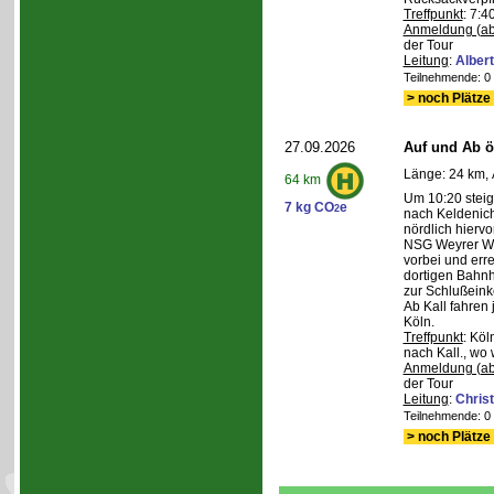
Treffpunkt
: 7:4
Anmeldung (ab
der Tour
Leitung
:
Albert
Teilnehmende: 0 /
> noch Plätze 
27.09.2026
Auf und Ab ös
Länge: 24 km, 
64 km
Um 10:20 steig
7 kg CO
e
2
nach Keldenich
nördlich hierv
NSG Weyrer Wa
vorbei und err
dortigen Bahnh
zur Schlußeink
Ab Kall fahren
Köln.
Treffpunkt
: Köl
nach Kall., wo 
Anmeldung (ab
der Tour
Leitung
:
Chris
Teilnehmende: 0 /
> noch Plätze 