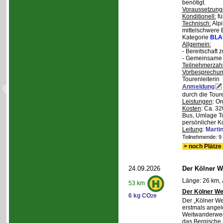
benötigt.
Voraussetzung
Konditionell:
fü
Technisch:
Alpi
mittelschwere
Kategorie
BLA
Allgemein:
- Bereitschaft
- Gemeinsame 
Teilnehmerzah
Vorbesprechu
Tourenleiterin
Anmeldung
durch die Toure
Leistungen
: O
Kosten
: Ca. 32
Bus, Umlage To
persönlicher K
Leitung
:
Marti
Teilnehmende: 9 /
> noch Plätze 
24.09.2026
Der Kölner We
Länge: 26 km, 
53 km
Der Kölner We
6 kg CO
e
2
Der „Kölner We
erstmals angel
Weitwanderweg,
das Bergische