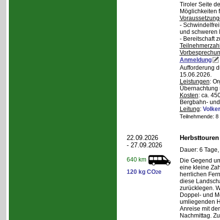
Tiroler Seite 
Möglichkeiten f
Voraussetzung
- Schwindelfrei
und schweren
- Bereitschaft
Teilnehmerzah
Vorbesprechu
Anmeldung
Aufforderung d
15.06.2026.
Leistungen
: O
Übernachtung m
Kosten
: ca. 4
Bergbahn- und 
Leitung
:
Volker
Teilnehmende: 8 /
22.09.2026
Herbsttouren
- 27.09.2026
Dauer: 6 Tage,
640 km
Die Gegend um 
eine kleine Za
120 kg CO
e
2
herrlichen Fern
diese Landscha
zurücklegen. 
Doppel- und M
umliegenden H
Anreise mit d
Nachmittag. Z