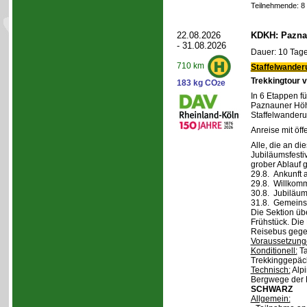
Teilnehmende: 8 /
22.08.2026
KDKH: Pazna
- 31.08.2026
Dauer: 10 Tage
710 km
Staffelwander
Trekkingtour 
183 kg CO
e
2
In 6 Etappen fü
Paznauner Höh
Staffelwanderu
Anreise mit öff
Alle, die an di
Jubiläumsfesti
grober Ablauf g
29.8. Ankunft 
29.8. Willkom
30.8. Jubiläum
31.8. Gemeins
Die Sektion üb
Frühstück. Die 
Reisebus gegen
Voraussetzung
Konditionell:
Ta
Trekkinggepäc
Technisch:
Alpi
Bergwege der 
SCHWARZ
Allgemein: