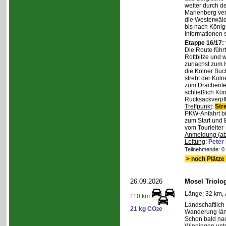
weiter durch d
Marienberg verl
die Westerwäld
bis nach Königs
Informationen 
Etappe 16/17:
Die Route führ
Rottbitze und 
zunächst zum H
die Kölner Buc
strebt der Köl
zum Drachenfel
schließlich Kö
Rucksackverpfl
Treffpunkt
:
Str
PKW-Anfahrt bi
zum Start und 
vom Tourleiter
Anmeldung (ab
Leitung
:
Peter
Teilnehmende: 0 /
> noch Plätze 
26.09.2026
Mosel Triolog
Länge: 32 km, 
110 km
Landschaftlic
21 kg CO
e
2
Wanderung län
Schon bald na