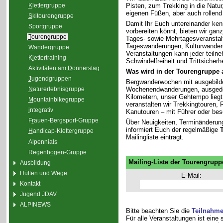
K
lettergruppe
Pisten, zum Trekking in die Natu
eigenen Füßen, aber auch rollend
S
kitourengruppe
Damit Ihr Euch untereinander ken
Sport
g
ruppe
vorbereiten könnt, bieten wir gan
T
ourengruppe
Tages- sowie Mehrtagesveranstal
Tageswanderungen, Kulturwander
W
andergruppe
Veranstaltungen kann jeder teiln
K
l
ettertraining
Schwindelfreiheit und Trittsicherhe
Aktivitäten am
D
onnerstag
Was wird in der Tourengruppe
J
ugendgruppen
Bergwanderwochen mit ausgebilde
Wochenendwanderungen, ausgedeh
N
aturerlebnisgruppe
Kilometern, unser Gehtempo liegt 
M
ountainbikegruppe
veranstalten wir Trekkingtouren
i
ntegrativ
Kanutouren – mit Führer oder bes
F
r
auen-Bergsport-Gruppe
Über Neuigkeiten, Terminänderun
informiert Euch der regelmäßige
H
andicap-Klettergruppe
Mailingliste eintragt.
Alpennials
Regenb
o
gen-Gruppe
Mailing-Liste der Tourengrupp
Ausbildung
Hütten und Wege
E-Mail:
Kontakt
Jugend JDAV
ALPINEWS
Bitte beachten Sie die
Teilnahm
Für alle Veranstaltungen ist eine