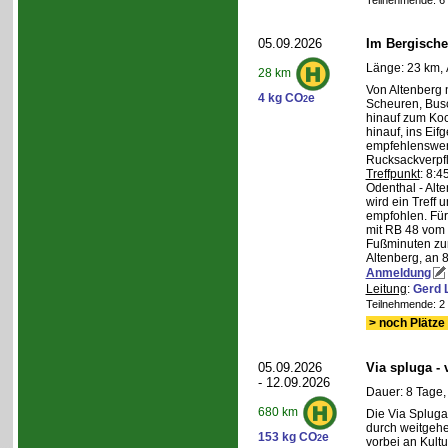
Teilnehmende: 6 /
05.09.2026
Im Bergische
Länge: 23 km, 
28 km
Von Altenberg 
4 kg CO
e
2
Scheuren, Busc
hinauf zum Koc
hinauf, ins Eif
empfehlenswer
Rucksackverpf
Treffpunkt
: 8:
Odenthal - Alt
wird ein Treff 
empfohlen. Für 
mit RB 48 vom 
Fußminuten zur
Altenberg, an 8
Anmeldung
Leitung
:
Gerd 
Teilnehmende: 2 /
> noch Plätze 
05.09.2026
Via spluga -
- 12.09.2026
Dauer: 8 Tage,
680 km
Die Via Spluga
durch weitgehe
153 kg CO
e
2
vorbei an Kult