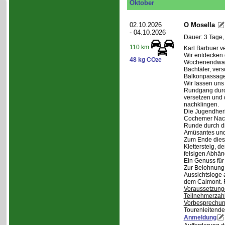
Oktober
02.10.2026
O Mosella
- 04.10.2026
Dauer: 3 Tage,
110 km
Karl Barbuer ve
Wir entdecken 
48 kg CO
e
2
Wochenendwand
Bachtäler, ver
Balkonpassagen
Wir lassen uns
Rundgang durch
versetzen und 
nachklingen.
Die Jugendherb
Cochemer Nacht
Runde durch di
Amüsantes und
Zum Ende dies
Klettersteig, d
felsigen Abhän
Ein Genuss für
Zur Belohnung 
Aussichtsloge 
dem Calmont. 
Voraussetzung
Teilnehmerzah
Vorbesprechu
Tourenleitende
Anmeldung