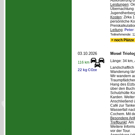
Aufforderung d
Leistungen
: O
Übernachtung m
Jugendherberge,
Kosten
: Zirka 
persönliche Ko
Preiskalkulatio
Leitung
:
Pete
Teilnehmende: 12 
> noch Plätze 
03.10.2026
Mosel Triolog
Länge: 34 km, 
116 km
Landschaftlic
22 kg CO
e
2
Wanderung län
Wir wandern a
Traumpfädchen
Hang des Elzba
über den Buch
Schutzhütte K
Karden. Weite
Anschließend 
Café zur Tanke.
Wasserfall nac
Cochem. Mit d
Besondere Anf
Treffpunkt
: Am 
Weitere Inform
vor der Tour.