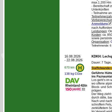
max.1.200 Hm 
- Bereitschaft
Unterkünften
- Teilnahme an
Teilnehmerzah
Vorbesprechu
Anmeldung
nach Aufforder
Leistungen
: O
Kosten
: ca. 85
sowie persönli
Organisation
:
Teilnehmende: 6 /
16.08.2026
KDKH: Lechqu
- 22.08.2026
Dauer: 7 Tage,
670 km
Staffelwander
Geführte Hütt
138 kg CO
e
2
ins Paznaunta
Los geht’s im 
wo offene alpi
Block- und Sch
prägen.
Der Weg zieht 
durch stille, b
Nach und nach
schroffem Fels
zerklüftetem S
Im Verwall wird