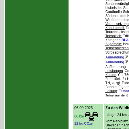
Sehenswürdigke
historische Sa
Cardinello-Sch
Süden in den N
Wir übernachte
Voraussetzung
Konditionell:
fü
Tourenrucksac
Technisch:
Trit
Kategorie
BLA
Allgemein:
Bere
Teilnehmerzah
Vorbesprechu
Anmeldung
Anmeldung
Aufforderung.
Leistungen
: O
Kosten
: Ca. 7
Frühstück, 2x 
TN, zuzgl. Fahr
Bahn in Eigenr
Leitung
:
Tama
Teilnehmende: 6 /
06.09.2026
Zu den Wild
Länge: 24 km, 
60 km
Vom Parkplatz
12 kg CO
e
2
Unwegen nach/