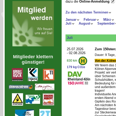
dazu die
Online-Anmeldung
Zu den nächsten Terminen
Januar
Februar
März
Juli
August
September
Juli
25.07.2026
Zum 150sten:
- 02.08.2026
Dauer: 9 Tage,
Mitglieder klettern
Von der Kölner
830 km
günstiger!
Wir feiern das
179 kg CO
e
2
Kölner Alpenve
Projekt: wir ve
über Schienen
Schutzhütten, 
Bedeutung für 
und außerdem 
tragen!
Individuelle An
ersten Abend v
Gipfeln des Ro
Am nächsten Mo
Tagestour bevo
zur Steckenwa