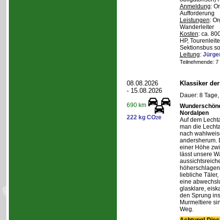
Anmeldung
: O
Aufforderung
Leistungen
: O
Wanderleiter
Kosten
: ca. 8
HP, Tourenleite
Sektionsbus so
Leitung
:
Jürge
Teilnehmende: 7 /
08.08.2026
Klassiker de
- 15.08.2026
Dauer: 8 Tage,
690 km
Wunderschöne 
Nordalpen
222 kg CO
e
2
Auf dem Lecht
man die Lechta
nach wahlweis
andersherum. D
einer Höhe zw
lässt unsere W
aussichtsreich
höherschlagen.
liebliche Täler
eine abwechslu
glasklare, eis
den Sprung ins
Murmeltiere si
Weg.