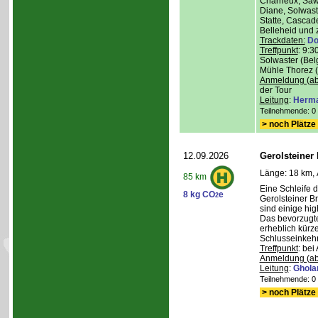
Charneux, Saw
Diane, Solwaste
Statte, Cascad
Belleheid und 
Trackdaten:
Do
Treffpunkt
: 9:3
Solwaster (Bel
Mühle Thorez 
Anmeldung (ab
der Tour
Leitung
:
Herma
Teilnehmende: 0 /
> noch Plätze 
12.09.2026
Gerolsteiner
Länge: 18 km, 
85 km
Eine Schleife 
8 kg CO
e
2
Gerolsteiner B
sind einige hig
Das bevorzugte 
erheblich kürze
Schlusseinkehr
Treffpunkt
: bei
Anmeldung (ab
Leitung
:
Ghola
Teilnehmende: 0 /
> noch Plätze 