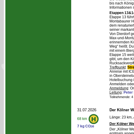
bis nach Königs
Informationen 
Etappen 13&14
Etappe 13 führ
Montabaurer Hö
dem renaturier
seiner markant
Von Dierdorf g
Max-und-Moritz
erinnernden Ki
Weg“ heißt. Du
mit einem Bierg
Etappe 15 weit
gibt, um den K
Rucksackverpf
Treffpunkt
:
Str
Anreise mit IC
in Obersteineba
Hotelbuchung i
Anmelden oder 
Anmeldung
: O
Leitung
:
Peter
Teilnehmende: 4 /
31.07.2026
Der Kölner We
Länge: 23 km, 
68 km
Der Kölner We
7 kg CO
e
2
Der „Kölner We
erstmals angel