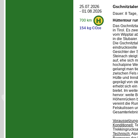
25.07.2026
Gschnitztale
- 01.08.2026
Dauer: 8 Tage,
Hüttentour ru
700 km
Das Gschnitztal
154 kg CO
e
2
in Tirol. Es zw
vom Wipptal ab 
in die Stubaier
Die Gschnitzta
eindrucksvolle
Gesichter der S
Steinach steig
auf, ehe sich m
hochalpine Wel
gelangt man ti
zwischen Fels
Hütte und Inns
geprägt von st
erhebt sich ein
bietet. Im weit
hervor: weite 
Höhenrücken be
vereint die Ru
Felskulissen u
Gesamterlebni
Voraussetzung
Konditionell:
Ta
Trekkingrucksa
Technisch:
Alpi