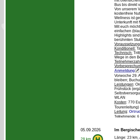
mit öffentliche
Bus bis direkt v
Von unserem Ve
kostenfreie Nu
Wellness ist ge
Unterkunft mit 
Mit euch möcht
einfachen (bla
Highlights sin
berühmten Stu
Voraussetzung
Konditionell:
Ta
Technisch:
Trit
Wege in den B
Teilnehmerzah
Vorbesprechu
Anmeldung
Vorwoche 29. A
bleiben; Buchu
Leistungen
: O
Frühstück (ergä
Selbstversorgu
WLAN
Kosten
: 770 E
Tourenleitung)
Leitung
:
Ortru
Teilnehmende: 6 /
05.09.2026
Im Bergische
Länge: 23 km, 
28 km