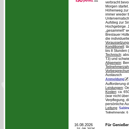
verbracht bev
Morgen starte
Höhenweg zur N
immer wieder fa
Untervernatsch
Aufstieg zur Si
Hochgebirge. J
„gesammelt“ we
Breslauer Hütt
die individuell
Voraussetzung
Konditionell
: t
bis 8 Stunden (
Technisch
: abs
T3) und schwie
Allgemein
: Be
Teilnehmerzah
Vorbesprechu
Austausch
Anmeldung
Aufforderung 
Leistungen
: O
Kosten
: ca. 6
(war nicht übe
Verpflegung, d
persönliche Au
Leitung
:
Sabin
Teilnehmende: 6 /
16.08.2026
Für Genieße