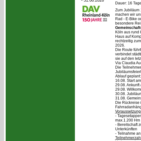
- 31.08.2026
Dauer: 16 Tage
Zum Jubiläum 
machen wir un
Rad - E-Bike o
besondere Reis
Gemeinschaft
Köln aus rund 
Haus auf Komper
rechtzeitig zu
2026.
Die Route führt
verbindet städt
sie auf den let
Via Claudia Aug
Die Teilnehmer
Jubiläumsfeier
Ablauf geplant:
16.08. Start a
29.08. Ankunft
29.08. Willko
30.08. Jubiläu
31.08. Gemein
Die Rückreise i
Fahrradanhänge
Voraussetzung
- Tagesetappen
max.1.200 Hm 
- Bereitschaft
Unterkünften
- Teilnahme an
Teilnehmerzah