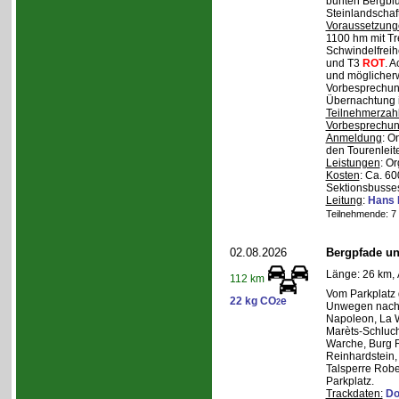
bunten Bergblu
Steinlandschaf
Voraussetzung
1100 hm mit Tr
Schwindelfreihe
und T3
ROT
. 
und möglicherw
Vorbesprechung
Übernachtung i
Teilnehmerzah
Vorbesprechu
Anmeldung
: O
den Tourenleite
Leistungen
: O
Kosten
: Ca. 6
Sektionsbusses
Leitung
:
Hans 
Teilnehmende: 7 /
02.08.2026
Bergpfade un
Länge: 26 km, 
112 km
Vom Parkplatz
22 kg CO
e
2
Unwegen nach/
Napoleon, La W
Marèts-Schlucht
Warche, Burg 
Reinhardstein,
Talsperre Robe
Parkplatz.
Trackdaten:
Do