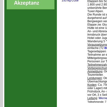
153 kg CO
e
2
Etappen bis Sc
1.800 und 2.80
unberührte Ber
Tuxer Alpen.
Die Runde ist s
durgehend auf 
Bergwegen verl
Etappe zw. Glu
Hütte ist eine
An- und Abreise
Innsbruck über
Hotel oder Jug
Wanderung 5 * 
Voraussetzung
einfache (T2
B
Tagesetappen m
Teilnahme an e
Mittelgebirgsw
Personen zur T
Teilnehmerzah
Vorbesprechu
Anmeldung
: O
Tourenleiter.
Leistungen
: O
Übernachtunge
Kosten
: Ca. 7
oder Lager) mi
Frühstück, An-
vor Ort, 3 x Se
Leitung
:
Werne
Teilnehmende: 7 /