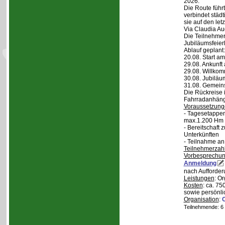
2026.
Die Route führt
verbindet städt
sie auf den let
Via Claudia Aug
Die Teilnehmer
Jubiläumsfeier
Ablauf geplant:
20.08. Start a
29.08. Ankunft
29.08. Willko
30.08. Jubiläu
31.08. Gemein
Die Rückreise i
Fahrradanhänge
Voraussetzung
- Tagesetappen
max.1.200 Hm 
- Bereitschaft
Unterkünften
- Teilnahme an
Teilnehmerzah
Vorbesprechu
Anmeldung
nach Aufforder
Leistungen
: O
Kosten
: ca. 75
sowie persönli
Organisation
:
Teilnehmende: 6 /