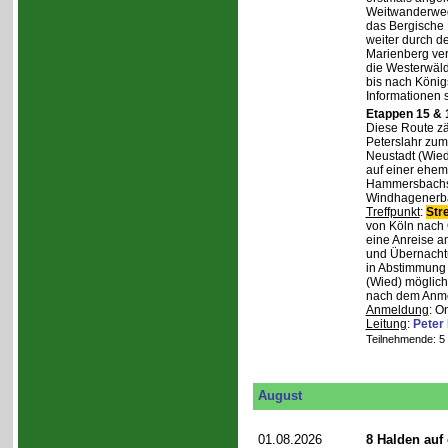
Weitwanderweg,
das Bergische
weiter durch d
Marienberg verl
die Westerwäld
bis nach Königs
Informationen 
Etappen 15 & 
Diese Route zä
Peterslahr zum
Neustadt (Wied
auf einer ehema
Hammersbachs.
Windhagenerba
Treffpunkt
:
Str
von Köln nach 
eine Anreise a
und Übernachtu
in Abstimmung m
(Wied) möglich
nach dem Anmel
Anmeldung
: O
Leitung
:
Peter
Teilnehmende: 5 /
August
01.08.2026
8 Halden auf 