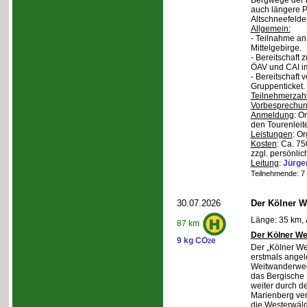
Bergwege der 
auch längere P
Altschneefelde
Allgemein:
- Teilnahme a
Mittelgebirge.
- Bereitschaft
ÖAV und CAI im
- Bereitschaft
Gruppenticket.
Teilnehmerzah
Vorbesprechu
Anmeldung
: O
den Tourenleite
Leistungen
: O
Kosten
: Ca. 7
zzgl. persönlic
Leitung
:
Jürge
Teilnehmende: 7 /
30.07.2026
Der Kölner We
Länge: 35 km, 
87 km
Der Kölner We
9 kg CO
e
2
Der „Kölner We
erstmals angel
Weitwanderweg,
das Bergische
weiter durch d
Marienberg verl
die Westerwäld