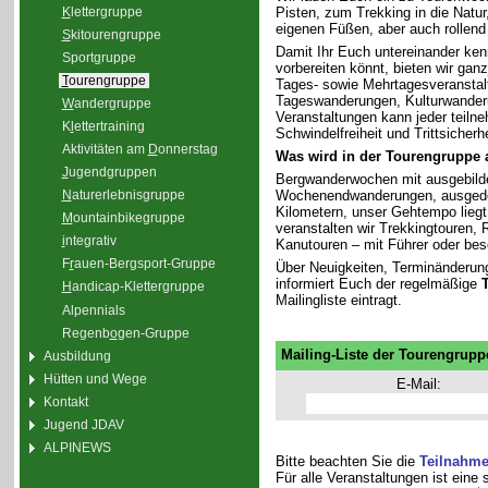
K
lettergruppe
Pisten, zum Trekking in die Natu
eigenen Füßen, aber auch rollend
S
kitourengruppe
Damit Ihr Euch untereinander ken
Sport
g
ruppe
vorbereiten könnt, bieten wir gan
T
ourengruppe
Tages- sowie Mehrtagesveranstal
Tageswanderungen, Kulturwander
W
andergruppe
Veranstaltungen kann jeder teiln
K
l
ettertraining
Schwindelfreiheit und Trittsicherhe
Aktivitäten am
D
onnerstag
Was wird in der Tourengruppe
J
ugendgruppen
Bergwanderwochen mit ausgebilde
Wochenendwanderungen, ausgedeh
N
aturerlebnisgruppe
Kilometern, unser Gehtempo liegt 
M
ountainbikegruppe
veranstalten wir Trekkingtouren
i
ntegrativ
Kanutouren – mit Führer oder bes
F
r
auen-Bergsport-Gruppe
Über Neuigkeiten, Terminänderun
informiert Euch der regelmäßige
H
andicap-Klettergruppe
Mailingliste eintragt.
Alpennials
Regenb
o
gen-Gruppe
Mailing-Liste der Tourengrupp
Ausbildung
Hütten und Wege
E-Mail:
Kontakt
Jugend JDAV
ALPINEWS
Bitte beachten Sie die
Teilnahm
Für alle Veranstaltungen ist eine