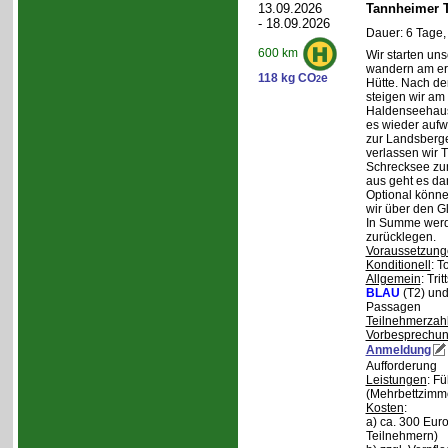
13.09.2026
Tannheimer T
- 18.09.2026
Dauer: 6 Tage,
600 km
Wir starten uns
wandern am ers
118 kg CO
e
2
Hütte. Nach de
steigen wir am
Haldenseehaus 
es wieder aufw
zur Landsberge
verlassen wir 
Schrecksee zum
aus geht es d
Optional könne
wir über den G
In Summe werd
zurücklegen.
Voraussetzung
Konditionell
: T
Allgemein
: Tri
BLAU
(T2) un
Passagen
Teilnehmerzah
Vorbesprechu
Anmeldung
Aufforderung
Leistungen
: F
(Mehrbettzimm
Kosten
:
a) ca. 300 Euro
Teilnehmern)