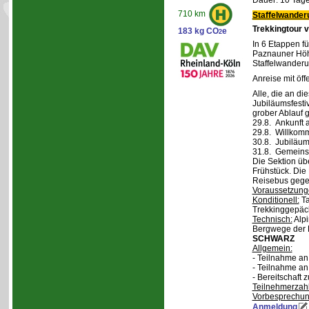
Dauer: 10 Tage
710 km
Staffelwander
Trekkingtour 
183 kg CO
e
2
In 6 Etappen fü
Paznauner Höh
Staffelwanderu
Anreise mit öff
Alle, die an di
Jubiläumsfesti
grober Ablauf g
29.8. Ankunft 
29.8. Willkom
30.8. Jubiläum
31.8. Gemeins
Die Sektion üb
Frühstück. Die 
Reisebus gegen
Voraussetzung
Konditionell:
Ta
Trekkinggepäc
Technisch:
Alpi
Bergwege der 
SCHWARZ
Allgemein:
- Teilnahme a
- Teilnahme a
- Bereitschaft
Teilnehmerzah
Vorbesprechu
Anmeldung