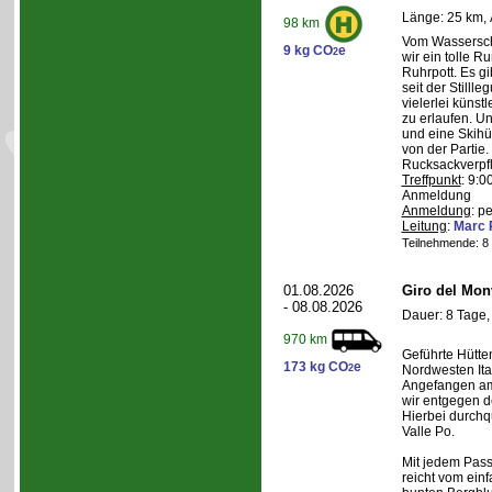
Länge: 25 km, 
98 km
Vom Wasserschl
9 kg CO
e
2
wir ein tolle 
Ruhrpott. Es g
seit der Still
vielerlei künst
zu erlaufen. U
und eine Skihüt
von der Partie.
Rucksackverpf
Treffpunkt
: 9:0
Anmeldung
Anmeldung
: p
Leitung
:
Marc 
Teilnehmende: 8 /
01.08.2026
Giro del Mon
- 08.08.2026
Dauer: 8 Tage,
970 km
Geführte Hütte
173 kg CO
e
2
Nordwesten Ita
Angefangen am 
wir entgegen 
Hierbei durchqu
Valle Po.
Mit jedem Pass,
reicht vom einf