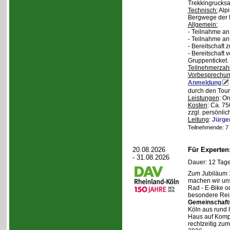
Trekkingrucksa
Technisch:
Alpi
Bergwege der 
Allgemein:
- Teilnahme an
- Teilnahme a
- Bereitschaft
- Bereitschaft
Gruppenticket.
Teilnehmerzah
Vorbesprechu
Anmeldung
durch den Tour
Leistungen
: O
Kosten
: Ca. 7
zzgl. persönli
Leitung
:
Jürge
Teilnehmende: 7 /
20.08.2026
Für Experte
- 31.08.2026
Dauer: 12 Tage
Zum Jubiläum 
machen wir un
Rad - E-Bike o
besondere Reis
Gemeinschaft
Köln aus rund 
Haus auf Komper
rechtzeitig zu