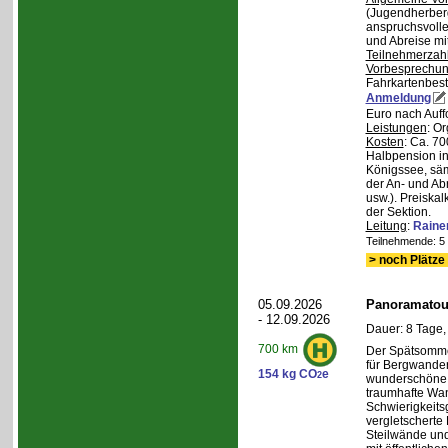
(Jugendherberg
anspruchsvoll
und Abreise mi
Teilnehmerzah
Vorbesprechu
Fahrkartenbest
Anmeldung
Euro nach Auff
Leistungen
: O
Kosten
: Ca. 7
Halbpension in
Königssee, säm
der An- und Ab
usw.). Preiska
der Sektion.
Leitung
:
Raine
Teilnehmende: 5 /
> noch Plätze 
05.09.2026
Panoramatour
- 12.09.2026
Dauer: 8 Tage,
700 km
Der Spätsommer
für Bergwander
154 kg CO
e
2
wunderschöne S
traumhafte Wa
Schwierigkeitsg
vergletscherte
Steilwände und