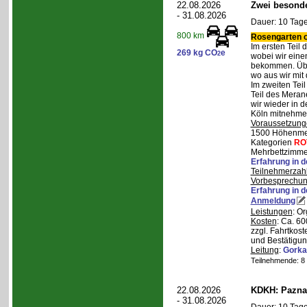
22.08.2026
Zwei besonde
- 31.08.2026
Dauer: 10 Tage
800 km
Rosengarten o
Im ersten Teil
269 kg CO
e
2
wobei wir eine
bekommen. Über
wo aus wir mit
Im zweiten Tei
Teil des Mera
wir wieder in d
Köln mitnehme
Voraussetzung
1500 Höhenmete
Kategorien
RO
Mehrbettzimmer
Erfahrung in 
Teilnehmerzah
Vorbesprechu
Erfahrung in 
Anmeldung
Leistungen
: O
Kosten
: Ca. 6
zzgl. Fahrtkos
und Bestätigun
Leitung
:
Gorka
Teilnehmende: 8 /
22.08.2026
KDKH: Pazna
- 31.08.2026