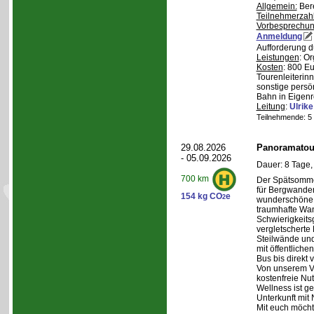
Allgemein:
Bere
Teilnehmerzah
Vorbesprechu
Anmeldung
Aufforderung d
Leistungen
: O
Kosten
: 800 E
Tourenleiterin
sonstige persö
Bahn in Eigenr
Leitung
:
Ulrik
Teilnehmende: 5 /
29.08.2026
Panoramatour
- 05.09.2026
Dauer: 8 Tage,
700 km
Der Spätsommer
für Bergwander
154 kg CO
e
2
wunderschöne S
traumhafte Wa
Schwierigkeitsg
vergletscherte
Steilwände und
mit öffentliche
Bus bis direkt v
Von unserem Ve
kostenfreie Nu
Wellness ist ge
Unterkunft mit 
Mit euch möcht