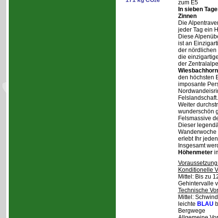
171 kg CO
e
2
zum E5
In sieben Tag
Zinnen
Die Alpentraver
jeder Tag ein 
Diese Alpenüb
ist an Einzigar
der nördlichen
die einzigarti
der Zentralalp
Wiesbachhorn
den höchsten Be
imposante Pers
Nordwandeisrin
Felslandschaft.
Weiter durchstr
wunderschön ge
Felsmassive d
Dieser legendä
Wanderwoche v
erlebt Ihr jede
Insgesamt wer
Höhenmeter
i
Voraussetzung
Konditionelle 
Mittel: Bis zu 
Gehintervalle 
Technische Vo
Mittel: Schwind
leichte
BLAU
b
Bergwege
Allgemeine Vo