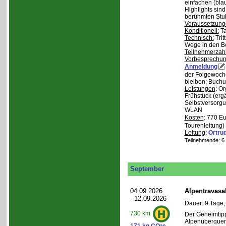
einfachen (bla
Highlights sin
berühmten Stu
Voraussetzung
Konditionell:
Ta
Technisch:
Trit
Wege in den B
Teilnehmerzah
Vorbesprechu
Anmeldung
der Folgewoche
bleiben; Buchu
Leistungen
: O
Frühstück (ergä
Selbstversorgu
WLAN
Kosten
: 770 E
Tourenleitung)
Leitung
:
Ortru
Teilnehmende: 6 /
September
04.09.2026
Alpentravasa
- 12.09.2026
Dauer: 9 Tage,
730 km
Der Geheimtipp
Alpenüberqueru