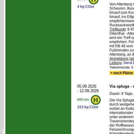
Von Altenberg 
4 kg CO
e
2
Scheuren, Busc
hinauf zum Koc
hinauf, ins Eif
empfehlenswer
Rucksackverpf
Treffpunkt
: 8:
Odenthal - Alt
wird ein Treff 
empfohlen. Für 
mit RB 48 vom 
Fußminuten zur
Altenberg, an 8
Anmeldung (ab
Leitung
:
Gerd 
Teilnehmende: 0 /
> noch Plätze 
05.09.2026
Via spluga -
- 12.09.2026
Dauer: 8 Tage,
680 km
Die Via Spluga
durch weitgehe
153 kg CO
e
2
vorbei an Kult
internationale
unter anderem
Traversinerste
der Rofflawasse
Felszeichnung
frühmittelalterl