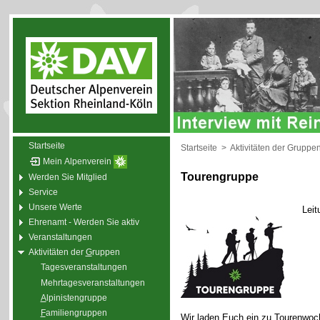
Startseite
Startseite
>
Aktivitäten der Gruppe
Mein Alpenverein
Tourengruppe
Werden Sie Mitglied
Service
Unsere Werte
Leit
Ehrenamt - Werden Sie aktiv
Veranstaltungen
Aktivitäten der
G
ruppen
Tagesveranstaltungen
Mehrtagesveranstaltungen
A
lpinistengruppe
F
amiliengruppen
Wir laden Euch ein zu Tourenwoc