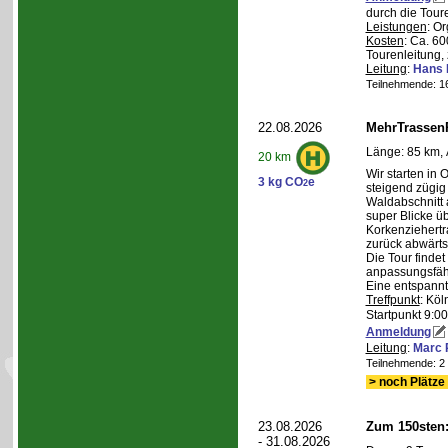
durch die Tour
Leistungen
: O
Kosten
: Ca. 6
Tourenleitung, 
Leitung
:
Hans 
Teilnehmende: 16 
22.08.2026
MehrTrassen
Länge: 85 km, 
20 km
Wir starten in 
3 kg CO
e
2
steigend zügig
Waldabschnitt 
super Blicke ü
Korkenziehertr
zurück abwärts
Die Tour findet
anpassungsfähi
Eine entspannt
Treffpunkt
: Köl
Startpunkt 9:0
Anmeldung
Leitung
:
Marc 
Teilnehmende: 2 /
> noch Plätze 
23.08.2026
Zum 150sten
- 31.08.2026