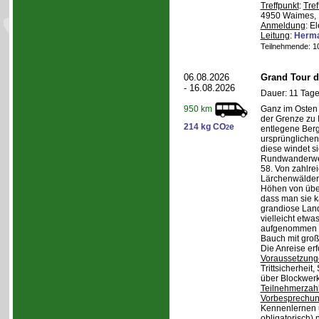
Treffpunkt
:
Tref
4950 Waimes, 
Anmeldung
: E
Leitung
:
Herma
Teilnehmende: 10 
06.08.2026
Grand Tour d
- 16.08.2026
Dauer: 11 Tage
Ganz im Osten 
950 km
der Grenze zu I
214 kg CO
e
2
entlegene Bergr
ursprünglichen
diese windet si
Rundwanderwe
58. Von zahlre
Lärchenwäldern
Höhen von über 
dass man sie k
grandiose Land
vielleicht etwa
aufgenommen wi
Bauch mit groß
Die Anreise erf
Voraussetzung
Trittsicherheit
über Blockwerk 
Teilnehmerzah
Vorbesprechu
Kennenlernen 
obligatorisch)