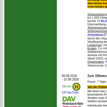
Achtung! Diese
übernimmt kei
entscheiden 
Voraussetzung
bis 1.000 Höhen
leichte T2
BLA
Übernachtung 
Teilnehmerzah
Vorbesprechu
Anmeldung
durch den Orga
Verpflegung bei
Leistungen
: O
Kosten
: Ca. 64
Seilbahnbenutz
Anreise mit Pr
Stand 10/25, e
Organisation
:
P
Teilnehmende: 6 /
09.08.2026
Zum 150sten
- 15.08.2026
Dauer: 7 Tage,
780 km
Von der Kölner
Wir feiern das
147 kg CO
e
2
besonderen Pro
Straßen zwei S
Sektion besit
Individuelle A