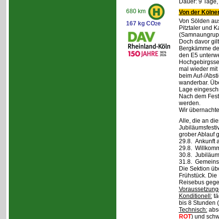
Dauer: 9 Tage,
680 km
Von der Kölner
Von Sölden aus 
167 kg CO
e
2
Pitztaler und K
(Samnaungruppe
Doch davor gil
Bergkämme der 
den E5 unterwe
Hochgebirgsse
mal wieder mit 
beim Auf-/Absti
wanderbar. Übe
Lage eingeschr
Nach dem Fest 
werden.
Wir übernachte
Alle, die an di
Jubiläumsfesti
grober Ablauf g
29.8. Ankunft 
29.8. Willkom
30.8. Jubiläum
31.8. Gemeins
Die Sektion üb
Frühstück. Die 
Reisebus gegen
Voraussetzung
Konditionell:
tä
bis 8 Stunden (
Technisch:
abso
ROT
) und schw