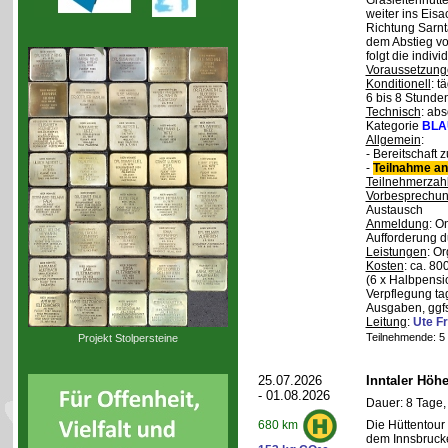
Grasleitenhütte
weiter ins Eisa
Richtung Sarnt
dem Abstieg v
folgt die indivi
Voraussetzung
Konditionell
: t
6 bis 8 Stunde
Technisch
: abs
Kategorie
BLA
Allgemein
:
- Bereitschaft
-
Teilnahme an
Teilnehmerzah
Vorbesprechu
Austausch
Anmeldung
: O
Aufforderung d
Leistungen
: O
Kosten
: ca. 8
(6 x Halbpensi
Verpflegung ta
Ausgaben, ggfs
Leitung
:
Ute Fr
Teilnehmende: 5 /
Projekt Stolpersteine
25.07.2026
Inntaler Höh
- 01.08.2026
Dauer: 8 Tage,
Die Hüttentour 
680 km
dem Innsbrucke