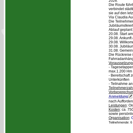
2026.
Die Route führt
verbindet städt
sie auf den let
Via Claudia Aug
Die Teilnehmer
Jubiläumsfeier
Ablauf geplant:
20.08. Start a
29.08. Ankunft
29.08. Willko
30.08. Jubiläu
31.08. Gemein
Die Rückreise i
Fahrradanhänge
Voraussetzung
- Tagesetappen
max.1.200 Hm 
- Bereitschaft
Unterkünften
- Teilnahme an
Teilnehmerzah
Vorbesprechu
Anmeldung
nach Aufforder
Leistungen
: O
Kosten
: ca. 75
sowie persönli
Organisation
:
Teilnehmende: 6 /