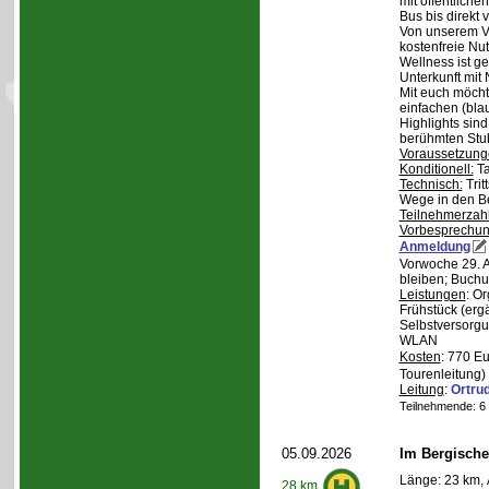
mit öffentliche
Bus bis direkt v
Von unserem Ve
kostenfreie Nu
Wellness ist ge
Unterkunft mit 
Mit euch möcht
einfachen (bla
Highlights sin
berühmten Stu
Voraussetzung
Konditionell:
Ta
Technisch:
Trit
Wege in den B
Teilnehmerzah
Vorbesprechu
Anmeldung
Vorwoche 29. A
bleiben; Buchu
Leistungen
: O
Frühstück (ergä
Selbstversorgu
WLAN
Kosten
: 770 E
Tourenleitung)
Leitung
:
Ortru
Teilnehmende: 6 /
05.09.2026
Im Bergische
Länge: 23 km, 
28 km