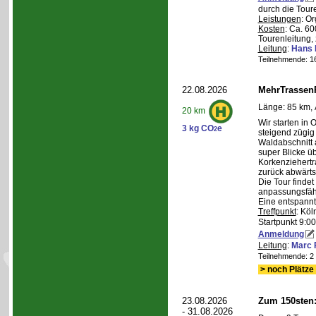
durch die Tour
Leistungen
: O
Kosten
: Ca. 6
Tourenleitung, 
Leitung
:
Hans 
Teilnehmende: 16 
22.08.2026
MehrTrassen
Länge: 85 km, 
20 km
Wir starten in 
3 kg CO
e
2
steigend zügig
Waldabschnitt 
super Blicke ü
Korkenziehertr
zurück abwärts
Die Tour findet
anpassungsfähi
Eine entspannt
Treffpunkt
: Köl
Startpunkt 9:0
Anmeldung
Leitung
:
Marc 
Teilnehmende: 2 /
> noch Plätze 
23.08.2026
Zum 150sten
- 31.08.2026