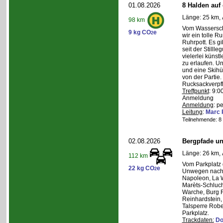
01.08.2026
8 Halden auf 
Länge: 25 km, 
98 km
Vom Wasserschl
9 kg CO
e
2
wir ein tolle 
Ruhrpott. Es g
seit der Still
vielerlei künst
zu erlaufen. U
und eine Skihüt
von der Partie.
Rucksackverpf
Treffpunkt
: 9:0
Anmeldung
Anmeldung
: p
Leitung
:
Marc 
Teilnehmende: 8 /
02.08.2026
Bergpfade un
Länge: 26 km, 
112 km
Vom Parkplatz
22 kg CO
e
2
Unwegen nach/
Napoleon, La W
Marèts-Schlucht
Warche, Burg 
Reinhardstein,
Talsperre Robe
Parkplatz.
Trackdaten:
Do