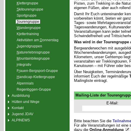
K
lettergruppe
Pisten, zum Trekking in die Natu
eigenen Füßen, aber auch rollend
S
kitourengruppe
Damit Ihr Euch untereinander ken
Sport
g
ruppe
vorbereiten könnt, bieten wir gan
T
ourengruppe
Tages- sowie Mehrtagesveranstal
Tageswanderungen, Kulturwander
W
andergruppe
Veranstaltungen kann jeder teiln
K
l
ettertraining
Schwindelfreiheit und Trittsicherhe
Aktivitäten am
D
onnerstag
Was wird in der Tourengruppe
J
ugendgruppen
Bergwanderwochen mit ausgebilde
Wochenendwanderungen, ausgedeh
N
aturerlebnisgruppe
Kilometern, unser Gehtempo liegt 
M
ountainbikegruppe
veranstalten wir Trekkingtouren
i
ntegrativ
Kanutouren – mit Führer oder bes
F
r
auen-Bergsport-Gruppe
Über Neuigkeiten, Terminänderun
informiert Euch der regelmäßige
H
andicap-Klettergruppe
Mailingliste eintragt.
Alpennials
Regenb
o
gen-Gruppe
Mailing-Liste der Tourengrupp
Ausbildung
Hütten und Wege
E-Mail:
Kontakt
Jugend JDAV
ALPINEWS
Bitte beachten Sie die
Teilnahm
Für alle Veranstaltungen ist eine
dazu die
Online-Anmeldung