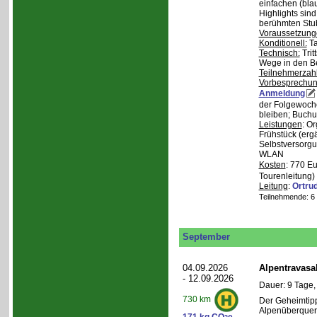
einfachen (bla
Highlights sin
berühmten Stu
Voraussetzung
Konditionell:
Ta
Technisch:
Trit
Wege in den B
Teilnehmerzah
Vorbesprechu
Anmeldung
der Folgewoche
bleiben; Buchu
Leistungen
: O
Frühstück (ergä
Selbstversorgu
WLAN
Kosten
: 770 E
Tourenleitung)
Leitung
:
Ortru
Teilnehmende: 6 /
September
04.09.2026
Alpentravasa
- 12.09.2026
Dauer: 9 Tage,
730 km
Der Geheimtipp
Alpenüberqueru