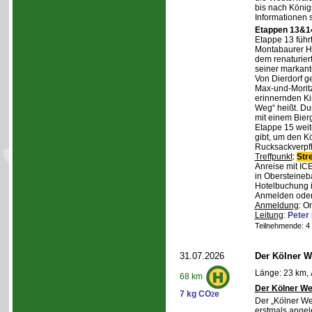
bis nach Königs
Informationen 
Etappen 13&14
Etappe 13 führ
Montabaurer Hö
dem renaturier
seiner markant
Von Dierdorf g
Max-und-Moritz
erinnernden Ki
Weg“ heißt. Du
mit einem Bierg
Etappe 15 weit
gibt, um den K
Rucksackverpf
Treffpunkt
:
Str
Anreise mit IC
in Obersteineba
Hotelbuchung i
Anmelden oder 
Anmeldung
: O
Leitung
:
Peter
Teilnehmende: 4 /
31.07.2026
Der Kölner We
Länge: 23 km, 
68 km
Der Kölner We
7 kg CO
e
2
Der „Kölner We
erstmals angel