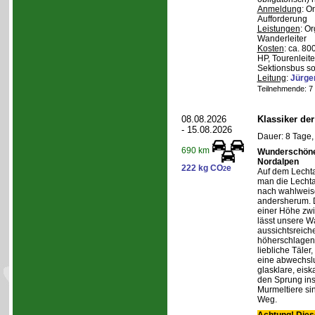
Anmeldung
: O
Aufforderung
Leistungen
: O
Wanderleiter
Kosten
: ca. 8
HP, Tourenleite
Sektionsbus so
Leitung
:
Jürge
Teilnehmende: 7 /
08.08.2026
Klassiker de
- 15.08.2026
Dauer: 8 Tage,
690 km
Wunderschöne 
Nordalpen
222 kg CO
e
2
Auf dem Lecht
man die Lechta
nach wahlweis
andersherum. D
einer Höhe zw
lässt unsere W
aussichtsreich
höherschlagen.
liebliche Täler
eine abwechslu
glasklare, eis
den Sprung ins
Murmeltiere si
Weg.