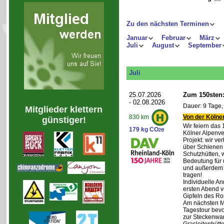
Zu den nächsten Terminen
Januar
Februar
März
Juli
August
September
Juli
25.07.2026
Zum 150sten:
- 02.08.2026
Dauer: 9 Tage,
Mitglieder klettern
Von der Kölner
830 km
günstiger!
Wir feiern das
179 kg CO
e
2
Kölner Alpenve
Projekt: wir ve
über Schienen
Schutzhütten, 
Bedeutung für 
und außerdem 
tragen!
Individuelle An
ersten Abend v
Gipfeln des Ro
Am nächsten Mo
Tagestour bevo
zur Steckenwa