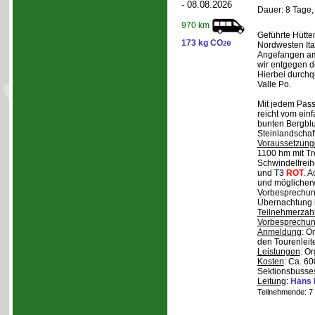
- 08.08.2026
Dauer: 8 Tage,
970 km
Geführte Hütte
173 kg CO
e
2
Nordwesten Ita
Angefangen am 
wir entgegen 
Hierbei durchqu
Valle Po.
Mit jedem Pass,
reicht vom einf
bunten Bergblu
Steinlandschaf
Voraussetzung
1100 hm mit Tr
Schwindelfreihe
und T3
ROT
. 
und möglicherw
Vorbesprechung
Übernachtung i
Teilnehmerzah
Vorbesprechu
Anmeldung
: O
den Tourenleite
Leistungen
: O
Kosten
: Ca. 6
Sektionsbusses
Leitung
:
Hans 
Teilnehmende: 7 /