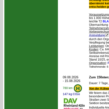
Achtung! Diese
übernimmt kei
entscheiden 
Voraussetzung
bis 1.000 Höhen
leichte T2
BLA
Übernachtung 
Teilnehmerzah
Vorbesprechu
Anmeldung
durch den Orga
Verpflegung bei
Leistungen
: O
Kosten
: Ca. 64
Seilbahnbenutz
Anreise mit Pr
Stand 10/25, e
Organisation
:
P
Teilnehmende: 6 /
09.08.2026
Zum 150sten
- 15.08.2026
Dauer: 7 Tage,
780 km
Von der Kölner
Wir feiern das
147 kg CO
e
2
besonderen Pro
Straßen zwei S
Sektion besit
Individuelle A