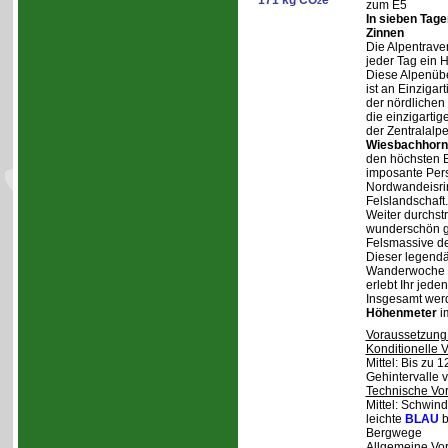
171 kg CO
e
2
zum E5
In sieben Tag
Zinnen
Die Alpentraver
jeder Tag ein 
Diese Alpenüb
ist an Einzigar
der nördlichen
die einzigarti
der Zentralalp
Wiesbachhorn
den höchsten Be
imposante Pers
Nordwandeisrin
Felslandschaft.
Weiter durchstr
wunderschön ge
Felsmassive d
Dieser legendä
Wanderwoche v
erlebt Ihr jede
Insgesamt wer
Höhenmeter
i
Voraussetzung
Konditionelle 
Mittel: Bis zu 
Gehintervalle 
Technische Vo
Mittel: Schwind
leichte
BLAU
b
Bergwege
Allgemeine Vo