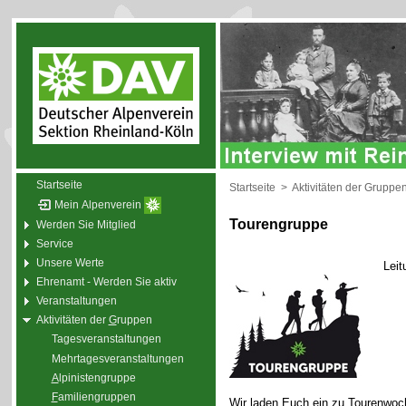
Startseite
Startseite
>
Aktivitäten der Gruppe
Mein Alpenverein
Tourengruppe
Werden Sie Mitglied
Service
Unsere Werte
Leit
Ehrenamt - Werden Sie aktiv
Veranstaltungen
Aktivitäten der
G
ruppen
Tagesveranstaltungen
Mehrtagesveranstaltungen
A
lpinistengruppe
F
amiliengruppen
Wir laden Euch ein zu Tourenwoc