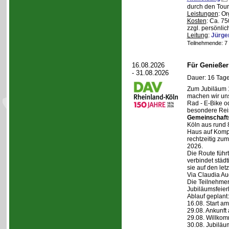
durch den Tour
Leistungen
: O
Kosten
: Ca. 7
zzgl. persönli
Leitung
:
Jürge
Teilnehmende: 7 /
16.08.2026
Für Genieße
- 31.08.2026
Dauer: 16 Tage
Zum Jubiläum 
machen wir un
Rad - E-Bike o
besondere Reis
Gemeinschaft
Köln aus rund 
Haus auf Komper
rechtzeitig zu
2026.
Die Route führt
verbindet städt
sie auf den let
Via Claudia Aug
Die Teilnehmer
Jubiläumsfeier
Ablauf geplant:
16.08. Start a
29.08. Ankunft
29.08. Willko
30.08. Jubiläu