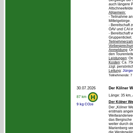
Bergwege der 
auch längere P
Altschneefelde
Allgemein:
- Teilnahme a
Mittelgebirge.
- Bereitschaft
ÖAV und CAI im
- Bereitschaft
Gruppenticket.
Teilnehmerzah
Vorbesprechu
Anmeldung
: O
den Tourenleite
Leistungen
: O
Kosten
: Ca. 7
zzgl. persönlic
Leitung
:
Jürge
Teilnehmende: 7 /
30.07.2026
Der Kölner We
Länge: 35 km, 
87 km
Der Kölner We
9 kg CO
e
2
Der „Kölner We
erstmals angel
Weitwanderweg,
das Bergische
weiter durch d
Marienberg verl
die Westerwäld