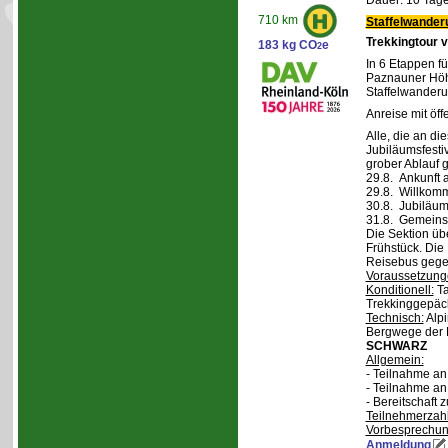
Dauer: 10 Tage
710 km
Staffelwander
Trekkingtour 
183 kg CO
e
2
In 6 Etappen fü
Paznauner Höh
Staffelwanderu
Anreise mit öff
Alle, die an di
Jubiläumsfesti
grober Ablauf g
29.8. Ankunft 
29.8. Willkom
30.8. Jubiläum
31.8. Gemeins
Die Sektion üb
Frühstück. Die 
Reisebus gegen
Voraussetzung
Konditionell:
Ta
Trekkinggepäc
Technisch:
Alpi
Bergwege der 
SCHWARZ
Allgemein:
- Teilnahme a
- Teilnahme a
- Bereitschaft
Teilnehmerzah
Vorbesprechu
Anmeldung