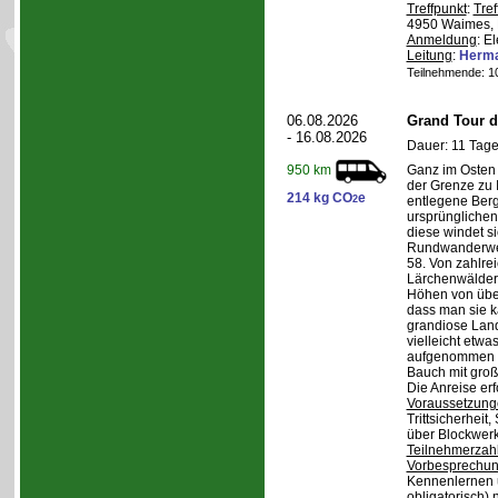
Treffpunkt
:
Tref
4950 Waimes, 
Anmeldung
: E
Leitung
:
Herma
Teilnehmende: 10 
06.08.2026
Grand Tour d
- 16.08.2026
Dauer: 11 Tage
Ganz im Osten 
950 km
der Grenze zu I
214 kg CO
e
2
entlegene Bergr
ursprünglichen
diese windet si
Rundwanderwe
58. Von zahlre
Lärchenwäldern
Höhen von über 
dass man sie k
grandiose Land
vielleicht etwa
aufgenommen wi
Bauch mit groß
Die Anreise erf
Voraussetzung
Trittsicherheit
über Blockwerk 
Teilnehmerzah
Vorbesprechu
Kennenlernen 
obligatorisch)