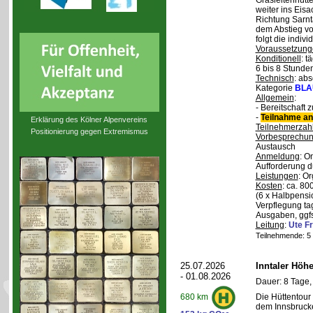
Grasleitenhütte
weiter ins Eisa
Richtung Sarnt
dem Abstieg v
folgt die indivi
Voraussetzung
Konditionell
: t
6 bis 8 Stunde
Technisch
: abs
Kategorie
BLA
Allgemein
:
- Bereitschaft
-
Teilnahme an
Erklärung des Kölner Alpenvereins
Teilnehmerzah
Positionierung gegen Extremismus
Vorbesprechu
Austausch
Anmeldung
: O
Aufforderung d
Leistungen
: O
Kosten
: ca. 8
(6 x Halbpensi
Verpflegung ta
Ausgaben, ggfs
Leitung
:
Ute Fr
Teilnehmende: 5 /
25.07.2026
Inntaler Höh
- 01.08.2026
Dauer: 8 Tage,
Die Hüttentour 
680 km
dem Innsbrucke