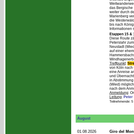
Weitwanderweg,
das Bergische
weiter durch d
Marienberg verl
die Westerwäld
bis nach Königs
Informationen 
Etappen 15 & 
Diese Route zä
Peterslahr zum
Neustadt (Wied
auf einer ehema
Hammersbachs.
Windhagenerba
Treffpunkt
:
Str
von Köln nach 
eine Anreise a
und Übernachtu
in Abstimmung m
(Wied) möglich
nach dem Anmel
Anmeldung
: O
Leitung
:
Peter
Teilnehmende: 5 /
August
01.08.2026
Giro del Mon