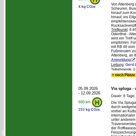
Von Altenberg 
4 kg CO
e
2
Scheuren, Busc
hinauf zum Koc
hinauf, ins Eif
empfehlenswer
Rucksackverpf
Treffpunkt
: 8:
Odenthal - Alt
wird ein Treff 
empfohlen. Für 
mit RB 48 vom 
Fußminuten zur
Altenberg, an 8
Anmeldung
Leitung
:
Gerd 
Teilnehmende: 0 /
> noch Plätze 
05.09.2026
Via spluga -
- 12.09.2026
Dauer: 8 Tage,
680 km
Die Via Spluga
durch weitgehe
153 kg CO
e
2
vorbei an Kult
internationale
unter anderem
Traversinerste
der Rofflawasse
Felszeichnung