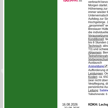
verbracht bev
Morgen starte
Höhenweg zur N
immer wieder fa
Untervernatsch
Aufstieg zur Si
Hochgebirge. J
„gesammelt“ we
Breslauer Hütt
die individuell
Voraussetzung
Konditionell
: t
bis 8 Stunden (
Technisch
: abs
T3) und schwie
Allgemein
: Be
Teilnehmerzah
Vorbesprechu
Austausch
Anmeldung
Aufforderung 
Leistungen
: O
Kosten
: ca. 6
(war nicht übe
Verpflegung, d
persönliche Au
Leitung
:
Sabin
Teilnehmende: 6 /
16.08.2026
KDKH: Lechqu