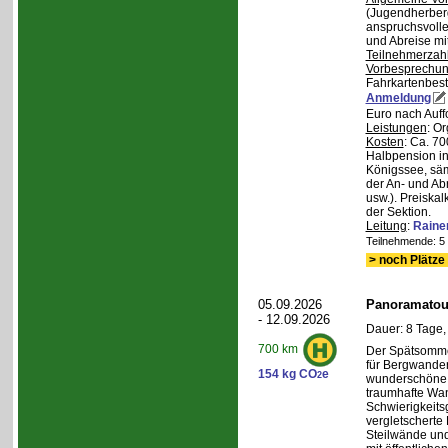
(Jugendherberg
anspruchsvoll
und Abreise mi
Teilnehmerzah
Vorbesprechu
Fahrkartenbest
Anmeldung
Euro nach Auff
Leistungen
: O
Kosten
: Ca. 7
Halbpension in
Königssee, säm
der An- und Ab
usw.). Preiska
der Sektion.
Leitung
:
Raine
Teilnehmende: 5 /
> noch Plätze 
05.09.2026
Panoramatour
- 12.09.2026
Dauer: 8 Tage,
700 km
Der Spätsommer
für Bergwander
154 kg CO
e
2
wunderschöne S
traumhafte Wa
Schwierigkeitsg
vergletscherte
Steilwände und