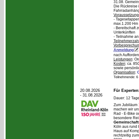
31.08. Gemein
Die Rückreise i
Fahrradanhänge
Voraussetzung
- Tagesetappen
max.1.200 Hm 
- Bereitschaft
Unterkünften
- Teilnahme an
Teilnehmerzah
Vorbesprechu
Anmeldung
nach Aufforder
Leistungen
: O
Kosten
: ca. 85
sowie persönli
Organisation
:
Teilnehmende: 6 /
20.08.2026
Für Experte
- 31.08.2026
Dauer: 12 Tage
Zum Jubiläum 
machen wir un
Rad - E-Bike o
besondere Reis
Gemeinschaft
Köln aus rund 
Haus auf Komper
rechtzeitig zu