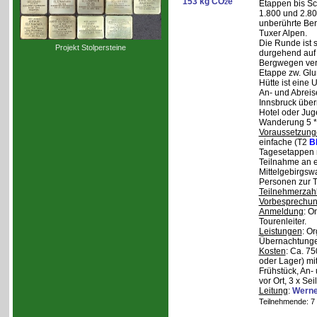
153 kg CO
e
2
Etappen bis Sc
1.800 und 2.80
unberührte Ber
Tuxer Alpen.
Die Runde ist s
Projekt Stolpersteine
durgehend auf 
Bergwegen verl
Etappe zw. Glu
Hütte ist eine
An- und Abreise
Innsbruck über
Hotel oder Jug
Wanderung 5 * 
Voraussetzung
einfache (T2
B
Tagesetappen m
Teilnahme an e
Mittelgebirgsw
Personen zur T
Teilnehmerzah
Vorbesprechu
Anmeldung
: O
Tourenleiter.
Leistungen
: O
Übernachtunge
Kosten
: Ca. 7
oder Lager) mi
Frühstück, An-
vor Ort, 3 x Se
Leitung
:
Werne
Teilnehmende: 7 /