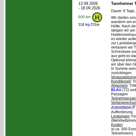
13.09.2026
Tannheimer T
- 18.09.2026
Dauer: 6 Tage,
600 km
Wir starten uns
wandern am ers
118 kg CO
e
2
Hütte. Nach de
steigen wir am
Haldenseehaus 
es wieder aufw
zur Landsberge
verlassen wir 
Schrecksee zum
aus geht es d
Optional könne
wir über den G
In Summe werd
zurücklegen.
Voraussetzung
Konditionell
: T
Allgemein
: Tri
BLAU
(T2) un
Passagen
Teilnehmerzah
Vorbesprechu
Anmeldung
Aufforderung
Leistungen
: F
(Mehrbettzimm
Kosten
:
a) ca. 300 Euro
Teilnehmern)