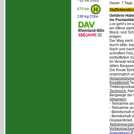
- 22.08.2026
Dauer: 7 Tage,
670 km
Staffelwander
Geführte Hütt
138 kg CO
e
2
ins Paznaunta
Los geht’s im 
wo offene alpi
Block- und Sch
prägen.
Der Weg zieht 
durch stille, b
Nach und nach
schroffem Fels
zerklüftetem S
Im Verwall wird
stillen Bergsee
Die Route führ
ursprünglich u
Voraussetzung
Konditionell:
Ta
Trekkingrucksa
Technisch:
Alpi
Bergwege der 
Allgemein:
- Teilnahme an
- Teilnahme a
- Bereitschaft
- Bereitschaft
Gruppenticket.
Teilnehmerzah
Vorbesprechu
Anmeldung