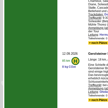
Charneux, Saw
Diane, Solwaste
Statte, Cascad
Belleheid und 
Trackdaten:
Do
Treffpunkt
: 9:3
Solwaster (Bel
Mühle Thorez 
Anmeldung (ab
der Tour
Leitung
:
Herma
Teilnehmende: 0 /
> noch Plätze 
12.09.2026
Gerolsteiner
Länge: 18 km, 
85 km
Eine Schleife 
8 kg CO
e
2
Gerolsteiner B
sind einige hig
Das bevorzugte 
erheblich kürze
Schlusseinkehr
Treffpunkt
: bei
Anmeldung (ab
Leitung
:
Ghola
Teilnehmende: 0 /
> noch Plätze 