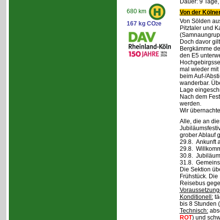
Dauer: 9 Tage,
680 km
Von der Kölner
Von Sölden aus 
167 kg CO
e
2
Pitztaler und K
(Samnaungruppe
Doch davor gil
Bergkämme der 
den E5 unterwe
Hochgebirgsse
mal wieder mit 
beim Auf-/Absti
wanderbar. Übe
Lage eingeschr
Nach dem Fest 
werden.
Wir übernachte
Alle, die an di
Jubiläumsfesti
grober Ablauf g
29.8. Ankunft 
29.8. Willkom
30.8. Jubiläum
31.8. Gemeins
Die Sektion üb
Frühstück. Die 
Reisebus gegen
Voraussetzung
Konditionell:
tä
bis 8 Stunden (
Technisch:
abso
ROT
) und schw