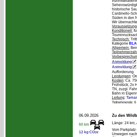
frühmittelalterl
Sehenswürdigke
historische Sa
Cardinello-Sch
Süden in den N
Wir übernachte
Voraussetzung
Konditionell:
fü
Tourenrucksac
Technisch:
Trit
Kategorie
BLA
Allgemein:
Bere
Teilnehmerzah
Vorbesprechu
Anmeldung
Anmeldung
Aufforderung.
Leistungen
: O
Kosten
: Ca. 7
Frühstück, 2x 
TN, zuzgl. Fahr
Bahn in Eigenr
Leitung
:
Tama
Teilnehmende: 6 /
06.09.2026
Zu den Wild
Länge: 24 km, 
60 km
Vom Parkplatz
12 kg CO
e
2
Unwegen nach/