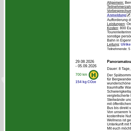
Allgemein:
Bere
Teilnehmerzah
Vorbesprechu
Anmeldung
Aufforderung d
Leistungen
: O
Kosten
: 800 E
Tourenleiterin
sonstige persö
Bahn in Eigenr
Leitung
:
Ulrik
Teilnehmende: 5 /
29.08.2026
Panoramatour
- 05.09.2026
Dauer: 8 Tage,
700 km
Der Spätsommer
für Bergwander
154 kg CO
e
2
wunderschöne S
traumhafte Wa
Schwierigkeitsg
vergletscherte
Steilwände und
mit öffentliche
Bus bis direkt v
Von unserem Ve
kostenfreie Nu
Wellness ist ge
Unterkunft mit 
Mit euch möcht