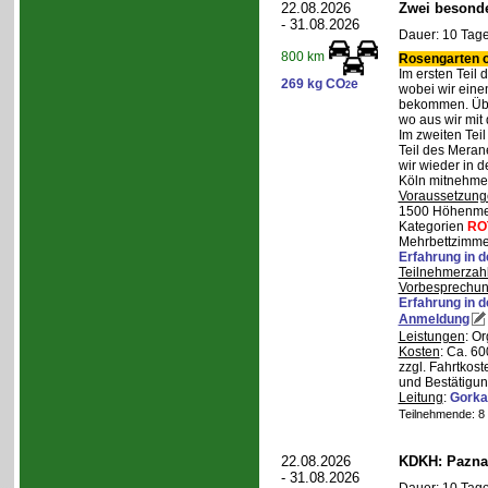
22.08.2026
Zwei besonde
- 31.08.2026
Dauer: 10 Tage
800 km
Rosengarten o
Im ersten Teil
269 kg CO
e
2
wobei wir eine
bekommen. Über
wo aus wir mit
Im zweiten Tei
Teil des Mera
wir wieder in d
Köln mitnehme
Voraussetzung
1500 Höhenmete
Kategorien
RO
Mehrbettzimmer
Erfahrung in 
Teilnehmerzah
Vorbesprechu
Erfahrung in 
Anmeldung
Leistungen
: O
Kosten
: Ca. 6
zzgl. Fahrtkos
und Bestätigun
Leitung
:
Gorka
Teilnehmende: 8 /
22.08.2026
KDKH: Pazna
- 31.08.2026