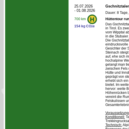
25.07.2026
Gschnitztale
- 01.08.2026
Dauer: 8 Tage,
Hüttentour ru
700 km
Das Gschnitztal
154 kg CO
e
2
in Tirol. Es zw
vom Wipptal ab 
in die Stubaier
Die Gschnitzta
eindrucksvolle
Gesichter der S
Steinach steig
auf, ehe sich m
hochalpine Wel
gelangt man ti
zwischen Fels
Hütte und Inns
geprägt von st
erhebt sich ein
bietet. Im weit
hervor: weite 
Höhenrücken be
vereint die Ru
Felskulissen u
Gesamterlebni
Voraussetzung
Konditionell:
Ta
Trekkingrucksa
Technisch:
Alpi