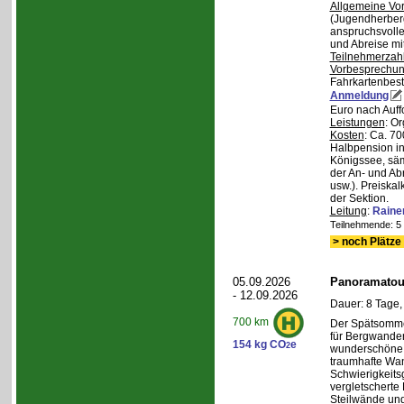
Allgemeine Vo
(Jugendherberg
anspruchsvoll
und Abreise mi
Teilnehmerzah
Vorbesprechu
Fahrkartenbest
Anmeldung
Euro nach Auff
Leistungen
: O
Kosten
: Ca. 7
Halbpension in
Königssee, säm
der An- und Ab
usw.). Preiska
der Sektion.
Leitung
:
Raine
Teilnehmende: 5 /
> noch Plätze 
05.09.2026
Panoramatour
- 12.09.2026
Dauer: 8 Tage,
700 km
Der Spätsommer
für Bergwander
154 kg CO
e
2
wunderschöne S
traumhafte Wa
Schwierigkeitsg
vergletscherte
Steilwände und