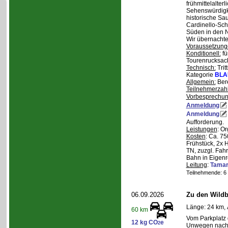
frühmittelalterl
Sehenswürdigke
historische Sa
Cardinello-Sch
Süden in den N
Wir übernachte
Voraussetzung
Konditionell:
fü
Tourenrucksac
Technisch:
Trit
Kategorie
BLA
Allgemein:
Bere
Teilnehmerzah
Vorbesprechu
Anmeldung
Anmeldung
Aufforderung.
Leistungen
: O
Kosten
: Ca. 7
Frühstück, 2x 
TN, zuzgl. Fahr
Bahn in Eigenr
Leitung
:
Tama
Teilnehmende: 6 /
06.09.2026
Zu den Wild
Länge: 24 km, 
60 km
Vom Parkplatz
12 kg CO
e
2
Unwegen nach/