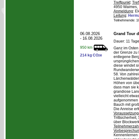
Treffpunkt
:
Tref
4950 Waimes, 
Anmeldung
: E
Leitung
:
Herma
Teilnehmende: 10 
06.08.2026
Grand Tour d
- 16.08.2026
Dauer: 11 Tage
950 km
Ganz im Osten 
der Grenze zu I
214 kg CO
e
2
entlegene Bergr
ursprünglichen
diese windet si
Rundwanderwe
58. Von zahlre
Lärchenwäldern
Höhen von über 
dass man sie k
grandiose Land
vielleicht etwa
aufgenommen wi
Bauch mit groß
Die Anreise erf
Voraussetzung
Trittsicherheit
über Blockwerk 
Teilnehmerzah
Vorbesprechu
Kennenlernen 