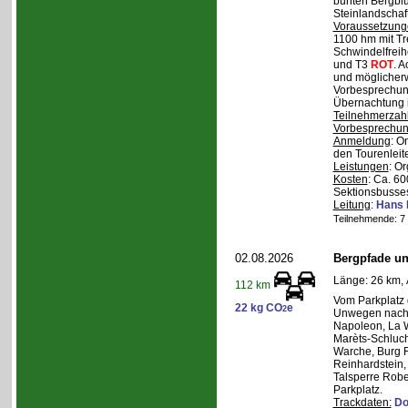
bunten Bergblu
Steinlandschaf
Voraussetzung
1100 hm mit Tr
Schwindelfreihe
und T3
ROT
. 
und möglicherw
Vorbesprechung
Übernachtung i
Teilnehmerzah
Vorbesprechu
Anmeldung
: O
den Tourenleite
Leistungen
: O
Kosten
: Ca. 6
Sektionsbusses
Leitung
:
Hans 
Teilnehmende: 7 /
02.08.2026
Bergpfade un
Länge: 26 km, 
112 km
Vom Parkplatz
22 kg CO
e
2
Unwegen nach/
Napoleon, La W
Marèts-Schlucht
Warche, Burg 
Reinhardstein,
Talsperre Robe
Parkplatz.
Trackdaten:
Do