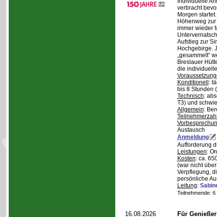
Individuelle A
verbracht bev
Morgen starte
Höhenweg zur N
immer wieder fa
Untervernatsch
Aufstieg zur Si
Hochgebirge. J
„gesammelt“ we
Breslauer Hütt
die individuell
Voraussetzung
Konditionell
: t
bis 8 Stunden (
Technisch
: abs
T3) und schwie
Allgemein
: Be
Teilnehmerzah
Vorbesprechu
Austausch
Anmeldung
Aufforderung 
Leistungen
: O
Kosten
: ca. 6
(war nicht übe
Verpflegung, d
persönliche Au
Leitung
:
Sabin
Teilnehmende: 6 /
16.08.2026
Für Genieße