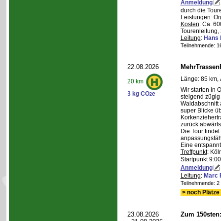
Anmeldung
durch die Tour
Leistungen
: O
Kosten
: Ca. 6
Tourenleitung, 
Leitung
:
Hans 
Teilnehmende: 16 
22.08.2026
MehrTrassen
Länge: 85 km, 
20 km
Wir starten in 
3 kg CO
e
2
steigend zügig
Waldabschnitt 
super Blicke ü
Korkenziehertr
zurück abwärts
Die Tour findet
anpassungsfähi
Eine entspannt
Treffpunkt
: Köl
Startpunkt 9:0
Anmeldung
Leitung
:
Marc 
Teilnehmende: 2 /
> noch Plätze 
23.08.2026
Zum 150sten