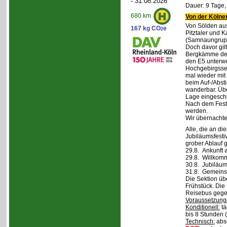
- 31.08.2026
Dauer: 9 Tage,
680 km
Von der Kölner
Von Sölden aus 
167 kg CO
e
2
Pitztaler und K
(Samnaungruppe
Doch davor gil
Bergkämme der 
den E5 unterwe
Hochgebirgsse
mal wieder mit 
beim Auf-/Absti
wanderbar. Übe
Lage eingeschr
Nach dem Fest 
werden.
Wir übernachte
Alle, die an di
Jubiläumsfesti
grober Ablauf g
29.8. Ankunft 
29.8. Willkom
30.8. Jubiläum
31.8. Gemeins
Die Sektion üb
Frühstück. Die 
Reisebus gegen
Voraussetzung
Konditionell:
tä
bis 8 Stunden (
Technisch:
abso