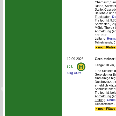
Charneux, Saw
Diane, Solwaste
Statte, Cascad
Belleheid und 
Trackdaten:
Do
Treffpunkt
: 9:3
Solwaster (Bel
Mühle Thorez 
Anmeldung (ab
der Tour
Leitung
:
Herma
Teilnehmende: 0 /
> noch Plätze 
12.09.2026
Gerolsteiner
Länge: 18 km, 
85 km
Eine Schleife 
8 kg CO
e
2
Gerolsteiner B
sind einige hig
Das bevorzugte 
erheblich kürze
Schlusseinkehr
Treffpunkt
: bei
Anmeldung (ab
Leitung
:
Ghola
Teilnehmende: 0 /
> noch Plätze 