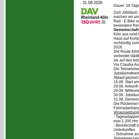
- 31.08.2026
Dauer: 16 Tage
Zum Jubiläum 
machen wir un
Rad - E-Bike o
besondere Reis
Gemeinschaft
Köln aus rund 
Haus auf Komper
rechtzeitig zu
2026.
Die Route führt
verbindet städt
sie auf den let
Via Claudia Aug
Die Teilnehmer
Jubiläumsfeier
Ablauf geplant:
16.08. Start a
29.08. Ankunft
29.08. Willko
30.08. Jubiläu
31.08. Gemein
Die Rückreise i
Fahrradanhänge
Voraussetzung
- Tagesetappen
max.1.200 Hm 
- Bereitschaft
Unterkünften
- Teilnahme an
Teilnehmerzah