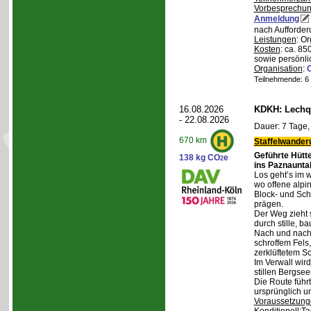
Vorbesprechu
Anmeldung
nach Aufforder
Leistungen
: O
Kosten
: ca. 85
sowie persönli
Organisation
:
Teilnehmende: 6 /
16.08.2026
KDKH: Lechqu
- 22.08.2026
Dauer: 7 Tage,
670 km
Staffelwander
Geführte Hütt
138 kg CO
e
2
ins Paznaunta
Los geht’s im 
wo offene alpi
Block- und Sch
prägen.
Der Weg zieht 
durch stille, b
Nach und nach
schroffem Fels
zerklüftetem S
Im Verwall wird
stillen Bergsee
Die Route führ
ursprünglich u
Voraussetzung