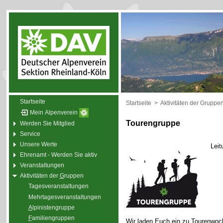
Startseite
Startseite
>
Aktivitäten der Gruppe
Mein Alpenverein
Tourengruppe
Werden Sie Mitglied
Service
Unsere Werte
Leit
Ehrenamt - Werden Sie aktiv
Veranstaltungen
Aktivitäten der
G
ruppen
Tagesveranstaltungen
Mehrtagesveranstaltungen
A
lpinistengruppe
F
amiliengruppen
Wir laden Euch ein zu Tourenwoc