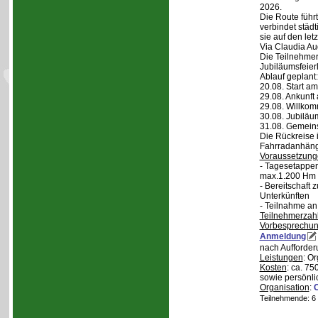
2026.
Die Route führt
verbindet städt
sie auf den let
Via Claudia Aug
Die Teilnehmer
Jubiläumsfeier
Ablauf geplant:
20.08. Start a
29.08. Ankunft
29.08. Willko
30.08. Jubiläu
31.08. Gemein
Die Rückreise i
Fahrradanhänge
Voraussetzung
- Tagesetappen
max.1.200 Hm 
- Bereitschaft
Unterkünften
- Teilnahme an
Teilnehmerzah
Vorbesprechu
Anmeldung
nach Aufforder
Leistungen
: O
Kosten
: ca. 75
sowie persönli
Organisation
:
Teilnehmende: 6 /