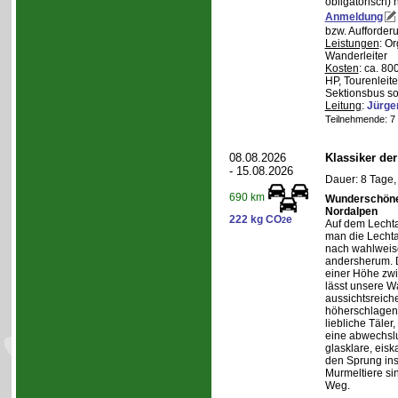
obligatorisch)
Anmeldung
bzw. Aufforder
Leistungen
: O
Wanderleiter
Kosten
: ca. 8
HP, Tourenleite
Sektionsbus so
Leitung
:
Jürge
Teilnehmende: 7 /
08.08.2026
Klassiker de
- 15.08.2026
Dauer: 8 Tage,
690 km
Wunderschöne 
Nordalpen
222 kg CO
e
2
Auf dem Lecht
man die Lechta
nach wahlweis
andersherum. D
einer Höhe zw
lässt unsere W
aussichtsreich
höherschlagen.
liebliche Täler
eine abwechslu
glasklare, eis
den Sprung ins
Murmeltiere si
Weg.