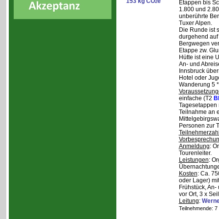
153 kg CO
e
2
Etappen bis Sc
1.800 und 2.80
unberührte Ber
Tuxer Alpen.
Die Runde ist s
durgehend auf 
Bergwegen verl
Etappe zw. Glu
Hütte ist eine
An- und Abreise
Innsbruck über
Hotel oder Jug
Wanderung 5 * 
Voraussetzung
einfache (T2
B
Tagesetappen m
Teilnahme an e
Mittelgebirgsw
Personen zur T
Teilnehmerzah
Vorbesprechu
Anmeldung
: O
Tourenleiter.
Leistungen
: O
Übernachtunge
Kosten
: Ca. 7
oder Lager) mi
Frühstück, An-
vor Ort, 3 x Se
Leitung
:
Werne
Teilnehmende: 7 /