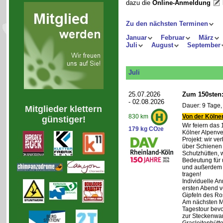
dazu die
Online-Anmeldung
Zu den nächsten Terminen
Januar
Februar
März
Juli
August
September
Juli
25.07.2026
Zum 150sten:
- 02.08.2026
Dauer: 9 Tage,
Mitglieder klettern
Von der Kölner
830 km
günstiger!
Wir feiern das
179 kg CO
e
2
Kölner Alpenve
Projekt: wir ve
über Schienen
Schutzhütten, 
Bedeutung für 
und außerdem 
tragen!
Individuelle An
ersten Abend v
Gipfeln des Ro
Am nächsten Mo
Tagestour bevo
zur Steckenwa