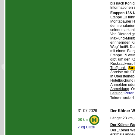
bis nach Königs
Informationen 
Etappen 13&14
Etappe 13 führ
Montabaurer Hö
dem renaturier
seiner markant
Von Dierdorf g
Max-und-Moritz
erinnernden Ki
Weg“ heißt. Du
mit einem Bierg
Etappe 15 weit
gibt, um den K
Rucksackverpf
Treffpunkt
:
Str
Anreise mit IC
in Obersteineba
Hotelbuchung i
Anmelden oder 
Anmeldung
: O
Leitung
:
Peter
Teilnehmende: 4 /
31.07.2026
Der Kölner We
Länge: 23 km, 
68 km
Der Kölner We
7 kg CO
e
2
Der „Kölner We
erstmals angel