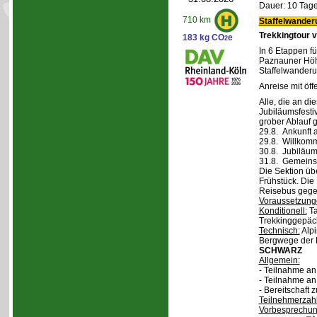
Dauer: 10 Tage
710 km
Staffelwander
Trekkingtour 
183 kg CO
e
2
In 6 Etappen fü
Paznauner Höh
Staffelwanderu
Anreise mit öff
Alle, die an di
Jubiläumsfesti
grober Ablauf g
29.8. Ankunft 
29.8. Willkom
30.8. Jubiläum
31.8. Gemeins
Die Sektion üb
Frühstück. Die 
Reisebus gegen
Voraussetzung
Konditionell:
Ta
Trekkinggepäc
Technisch:
Alpi
Bergwege der 
SCHWARZ
Allgemein:
- Teilnahme a
- Teilnahme a
- Bereitschaft
Teilnehmerzah
Vorbesprechu