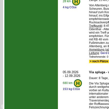
Länge: 23 km, 
28 km
Von Altenberg 
4 kg CO
e
2
Scheuren, Busc
hinauf zum Koc
hinauf, ins Eif
empfehlenswer
Rucksackverpf
Treffpunkt
: 8:
Odenthal - Alt
wird ein Treff 
empfohlen. Für 
mit RB 48 vom 
Fußminuten zur
Altenberg, an 8
Anmeldung (ab
Leitung
:
Gerd 
Teilnehmende: 0 /
> noch Plätze 
05.09.2026
Via spluga -
- 12.09.2026
Dauer: 8 Tage,
680 km
Die Via Spluga
durch weitgehe
153 kg CO
e
2
vorbei an Kult
internationale
unter anderem
Traversinerste
der Rofflawasse
Felszeichnung