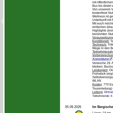
mit öffentliche
Bus bis direkt v
Von unserem Ve
kostenfreie Nu
Wellness ist ge
Unterkunft mit 
Mit euch möcht
einfachen (bla
Highlights sin
berühmten Stu
Voraussetzung
Konditionell:
Ta
Technisch:
Trit
Wege in den B
Teilnehmerzah
Vorbesprechu
Anmeldung
Vorwoche 29. A
bleiben; Buchu
Leistungen
: O
Frühstück (ergä
Selbstversorgu
WLAN
Kosten
: 770 E
Tourenleitung)
Leitung
:
Ortru
Teilnehmende: 6 /
05.09.2026
Im Bergische