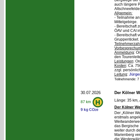
Bergwege der 
auch längere P
Altschneefelde
Allgemein:
- Teilnahme a
Mittelgebirge.
- Bereitschaft
ÖAV und CAI im
- Bereitschaft
Gruppenticket.
Teilnehmerzah
Vorbesprechu
Anmeldung
: O
den Tourenleite
Leistungen
: O
Kosten
: Ca. 7
zzgl. persönlic
Leitung
:
Jürge
Teilnehmende: 7 /
30.07.2026
Der Kölner We
Länge: 35 km, 
87 km
Der Kölner We
9 kg CO
e
2
Der „Kölner We
erstmals angel
Weitwanderweg,
das Bergische
weiter durch d
Marienberg verl
die Westerwäld