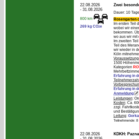
22.08.2026
Zwei besonde
- 31.08.2026
Dauer: 10 Tage
800 km
Rosengarten o
Im ersten Teil
269 kg CO
e
2
wobei wir eine
bekommen. Über
wo aus wir mit
Im zweiten Tei
Teil des Mera
wir wieder in d
Köln mitnehme
Voraussetzung
1500 Höhenmete
Kategorien
RO
Mehrbettzimmer
Erfahrung in 
Teilnehmerzah
Vorbesprechu
Erfahrung in 
Anmeldung
Leistungen
: O
Kosten
: Ca. 6
zzgl. Fahrtkos
und Bestätigun
Leitung
:
Gorka
Teilnehmende: 8 /
22.08.2026
KDKH: Pazna
- 31.08.2026