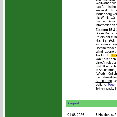
Weitwanderweg,
das Bergische
weiter durch d
Marienberg verl
die Westerwäld
bis nach Königs
Informationen 
Etappen 15 & 
Diese Route zä
Peterslahr zum
Neustadt (Wied
auf einer ehema
Hammersbachs.
Windhagenerba
Treffpunkt
:
Str
von Köln nach 
eine Anreise a
und Übernachtu
in Abstimmung m
(Wied) möglich
nach dem Anmel
Anmeldung
: O
Leitung
:
Peter
Teilnehmende: 5 /
August
01.08.2026
8 Halden auf 