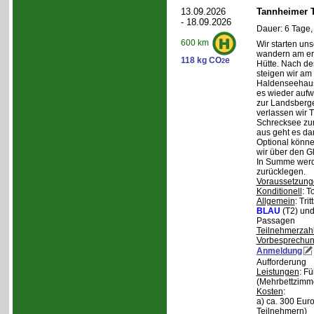
13.09.2026
Tannheimer T
- 18.09.2026
Dauer: 6 Tage,
600 km
Wir starten uns
wandern am ers
118 kg CO
e
2
Hütte. Nach de
steigen wir am
Haldenseehaus 
es wieder aufw
zur Landsberge
verlassen wir 
Schrecksee zum
aus geht es d
Optional könne
wir über den G
In Summe werd
zurücklegen.
Voraussetzung
Konditionell
: T
Allgemein
: Tri
BLAU
(T2) un
Passagen
Teilnehmerzah
Vorbesprechu
Anmeldung
Aufforderung
Leistungen
: F
(Mehrbettzimm
Kosten
:
a) ca. 300 Euro
Teilnehmern)