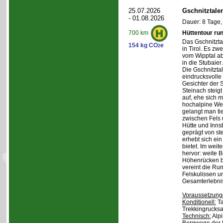
25.07.2026
Gschnitztale
- 01.08.2026
Dauer: 8 Tage,
Hüttentour ru
700 km
Das Gschnitztal
154 kg CO
e
2
in Tirol. Es zw
vom Wipptal ab 
in die Stubaier
Die Gschnitzta
eindrucksvolle
Gesichter der S
Steinach steig
auf, ehe sich m
hochalpine Wel
gelangt man ti
zwischen Fels
Hütte und Inns
geprägt von st
erhebt sich ein
bietet. Im weit
hervor: weite 
Höhenrücken be
vereint die Ru
Felskulissen u
Gesamterlebni
Voraussetzung
Konditionell:
Ta
Trekkingrucksa
Technisch:
Alpi