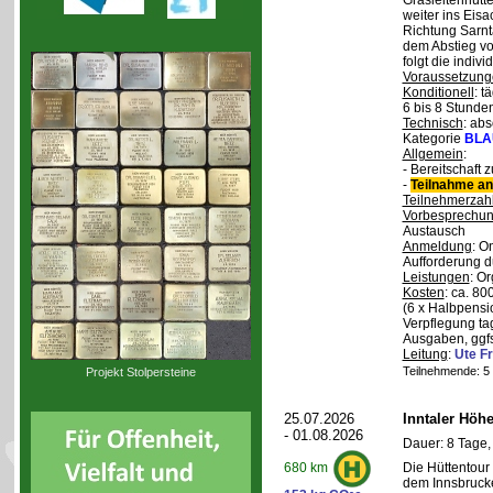
Grasleitenhütte
weiter ins Eisa
Richtung Sarnt
dem Abstieg v
folgt die indivi
Voraussetzung
Konditionell
: t
6 bis 8 Stunde
Technisch
: abs
Kategorie
BLA
Allgemein
:
- Bereitschaft
-
Teilnahme an
Teilnehmerzah
Vorbesprechu
Austausch
Anmeldung
: O
Aufforderung d
Leistungen
: O
Kosten
: ca. 8
(6 x Halbpensi
Verpflegung ta
Ausgaben, ggfs
Leitung
:
Ute Fr
Teilnehmende: 5 /
Projekt Stolpersteine
25.07.2026
Inntaler Höh
- 01.08.2026
Dauer: 8 Tage,
Die Hüttentour 
680 km
dem Innsbrucke