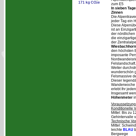
171 kg CO
e
2
zum E5
In sieben Tag
Zinnen
Die Alpentraver
jeder Tag ein 
Diese Alpenüb
ist an Einzigar
der nördlichen
die einzigarti
der Zentralalp
Wiesbachhorn
den höchsten Be
imposante Pers
Nordwandeisrin
Felslandschaft.
Weiter durchstr
wunderschön ge
Felsmassive d
Dieser legendä
Wanderwoche v
erlebt Ihr jede
Insgesamt wer
Höhenmeter
i
Voraussetzung
Konditionelle 
Mittel: Bis zu 
Gehintervalle 
Technische Vo
Mittel: Schwind
leichte
BLAU
b
Bergwege