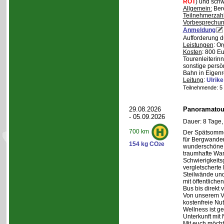
ROT
) und schw
Allgemein:
Bere
Teilnehmerzah
Vorbesprechu
Anmeldung
Aufforderung d
Leistungen
: O
Kosten
: 800 E
Tourenleiterin
sonstige persö
Bahn in Eigenr
Leitung
:
Ulrik
Teilnehmende: 5 /
29.08.2026
Panoramatour
- 05.09.2026
Dauer: 8 Tage,
700 km
Der Spätsommer
für Bergwander
154 kg CO
e
2
wunderschöne S
traumhafte Wa
Schwierigkeitsg
vergletscherte
Steilwände und
mit öffentliche
Bus bis direkt v
Von unserem Ve
kostenfreie Nu
Wellness ist ge
Unterkunft mit 
Mit euch möcht