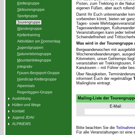
K
lettergruppe
Pisten, zum Trekking in die Natu
eigenen Füßen, aber auch rollend
S
kitourengruppe
Damit Ihr Euch untereinander ken
Sport
g
ruppe
vorbereiten könnt, bieten wir gan
T
ourengruppe
Tages- sowie Mehrtagesveranstal
Tageswanderungen, Kulturwander
W
andergruppe
Veranstaltungen kann jeder teiln
K
l
ettertraining
Schwindelfreiheit und Trittsicherhe
Aktivitäten am
D
onnerstag
Was wird in der Tourengruppe
J
ugendgruppen
Bergwanderwochen mit ausgebilde
Wochenendwanderungen, ausgedeh
N
aturerlebnisgruppe
Kilometern, unser Gehtempo liegt 
M
ountainbikegruppe
veranstalten wir Trekkingtouren
i
ntegrativ
Kanutouren – mit Führer oder bes
F
r
auen-Bergsport-Gruppe
Über Neuigkeiten, Terminänderun
informiert Euch der regelmäßige
H
andicap-Klettergruppe
Mailingliste eintragt.
Alpennials
Regenb
o
gen-Gruppe
Mailing-Liste der Tourengrupp
Ausbildung
Hütten und Wege
E-Mail:
Kontakt
Jugend JDAV
ALPINEWS
Bitte beachten Sie die
Teilnahm
Für alle Veranstaltungen ist eine