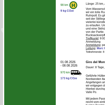
Länge: 25 km, 
98 km
Vom Wasserschl
9 kg CO
e
2
wir ein tolle 
Ruhrpott. Es g
seit der Still
vielerlei künst
zu erlaufen. U
und eine Skihüt
von der Partie.
Rucksackverpf
Treffpunkt
: 9:0
Anmeldung
Anmeldung
: p
Leitung
:
Marc 
Teilnehmende: 8 /
01.08.2026
Giro del Mon
- 08.08.2026
Dauer: 8 Tage,
970 km
Geführte Hütte
173 kg CO
e
2
Nordwesten Ita
Angefangen am 
wir entgegen 
Hierbei durchqu
Valle Po.
Mit jedem Pass,
reicht vom einf