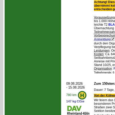
Achtung! Diese
übernimmt kei
entscheiden 
Voraussetzung
bis 1.000 Höhen
leichte T2
BLA
Übernachtung 
Teilnehmerzah
Vorbesprechu
Anmeldung
durch den Orga
Verpflegung bei
Leistungen
: O
Kosten
: Ca. 64
Seilbahnbenutz
Anreise mit Pr
Stand 10/25, e
Organisation
:
P
Teilnehmende: 6 /
09.08.2026
Zum 150sten
- 15.08.2026
Dauer: 7 Tage,
780 km
Von der Kölner
Wir feiern das
147 kg CO
e
2
besonderen Pro
Straßen zwei S
Sektion besit