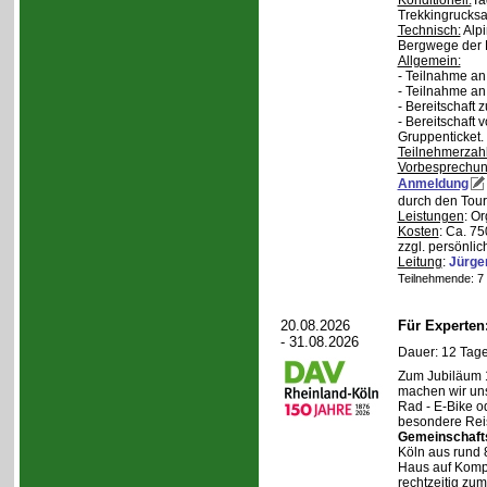
Konditionell:
Ta
Trekkingrucksa
Technisch:
Alpi
Bergwege der 
Allgemein:
- Teilnahme an
- Teilnahme a
- Bereitschaft
- Bereitschaft
Gruppenticket.
Teilnehmerzah
Vorbesprechu
Anmeldung
durch den Tour
Leistungen
: O
Kosten
: Ca. 7
zzgl. persönli
Leitung
:
Jürge
Teilnehmende: 7 /
20.08.2026
Für Experte
- 31.08.2026
Dauer: 12 Tage
Zum Jubiläum 
machen wir un
Rad - E-Bike o
besondere Reis
Gemeinschaft
Köln aus rund 
Haus auf Komper
rechtzeitig zu