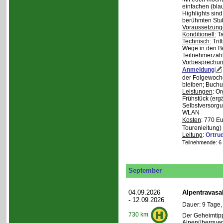
einfachen (bla
Highlights sin
berühmten Stu
Voraussetzung
Konditionell:
Ta
Technisch:
Trit
Wege in den B
Teilnehmerzah
Vorbesprechu
Anmeldung
der Folgewoche
bleiben; Buchu
Leistungen
: O
Frühstück (ergä
Selbstversorgu
WLAN
Kosten
: 770 E
Tourenleitung)
Leitung
:
Ortru
Teilnehmende: 6 /
September
04.09.2026
Alpentravasa
- 12.09.2026
Dauer: 9 Tage,
730 km
Der Geheimtipp
Alpenüberqueru