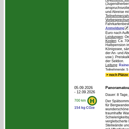
(Jugendherberg
anspruchsvoll
und Abreise mi
Teilnehmerzah
Vorbesprechu
Fahrkartenbest
Anmeldung
Euro nach Auff
Leistungen
: O
Kosten
: Ca. 7
Halbpension in
Königssee, säm
der An- und Ab
usw.). Preiska
der Sektion.
Leitung
:
Raine
Teilnehmende: 5 /
> noch Plätze 
05.09.2026
Panoramatour
- 12.09.2026
Dauer: 8 Tage,
700 km
Der Spätsommer
für Bergwander
154 kg CO
e
2
wunderschöne S
traumhafte Wa
Schwierigkeitsg
vergletscherte
Steilwände und