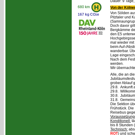
Dauer: 9 Tage,
680 km
Von der Kölner
Von Sölden aus 
167 kg CO
e
2
Pitztaler und K
(Samnaungruppe
Doch davor gil
Bergkämme der 
den E5 unterwe
Hochgebirgsse
mal wieder mit 
beim Auf-/Absti
wanderbar. Übe
Lage eingeschr
Nach dem Fest 
werden.
Wir übernachte
Alle, die an di
Jubiläumsfesti
grober Ablauf g
29.8. Ankunft 
29.8. Willkom
30.8. Jubiläum
31.8. Gemeins
Die Sektion üb
Frühstück. Die 
Reisebus gegen
Voraussetzung
Konditionell:
tä
bis 8 Stunden (
Technisch:
abso
ROT
) und schw