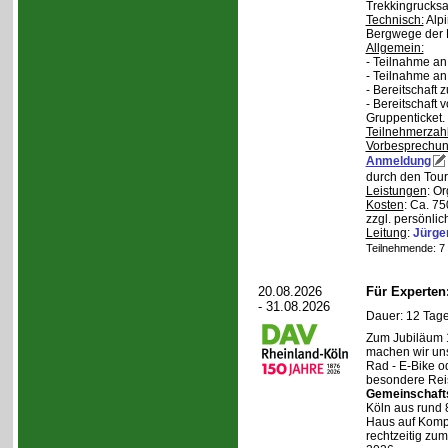
Trekkingrucksa
Technisch:
Alpi
Bergwege der 
Allgemein:
- Teilnahme an
- Teilnahme a
- Bereitschaft
- Bereitschaft
Gruppenticket.
Teilnehmerzah
Vorbesprechu
Anmeldung
durch den Tour
Leistungen
: O
Kosten
: Ca. 7
zzgl. persönli
Leitung
:
Jürge
Teilnehmende: 7 /
20.08.2026
Für Experte
- 31.08.2026
Dauer: 12 Tage
Zum Jubiläum 
machen wir un
Rad - E-Bike o
besondere Reis
Gemeinschaft
Köln aus rund 
Haus auf Komper
rechtzeitig zu