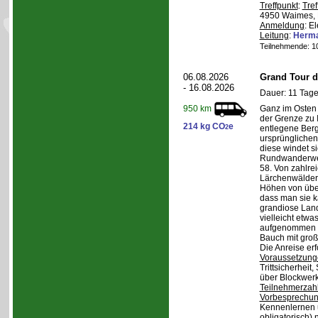
Treffpunkt
:
Tref
4950 Waimes, 
Anmeldung
: E
Leitung
:
Herma
Teilnehmende: 10 
06.08.2026
Grand Tour d
- 16.08.2026
Dauer: 11 Tage
Ganz im Osten 
950 km
der Grenze zu I
214 kg CO
e
2
entlegene Bergr
ursprünglichen
diese windet si
Rundwanderwe
58. Von zahlre
Lärchenwäldern
Höhen von über 
dass man sie k
grandiose Land
vielleicht etwa
aufgenommen wi
Bauch mit groß
Die Anreise erf
Voraussetzung
Trittsicherheit
über Blockwerk 
Teilnehmerzah
Vorbesprechu
Kennenlernen 
obligatorisch)