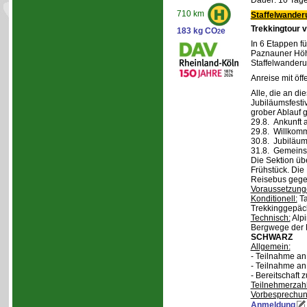
Dauer: 10 Tage
710 km
Staffelwander
Trekkingtour 
183 kg CO
e
2
In 6 Etappen fü
Paznauner Höh
Staffelwanderu
Anreise mit öff
Alle, die an di
Jubiläumsfesti
grober Ablauf g
29.8. Ankunft 
29.8. Willkom
30.8. Jubiläum
31.8. Gemeins
Die Sektion üb
Frühstück. Die 
Reisebus gegen
Voraussetzung
Konditionell:
Ta
Trekkinggepäc
Technisch:
Alpi
Bergwege der 
SCHWARZ
Allgemein:
- Teilnahme a
- Teilnahme a
- Bereitschaft
Teilnehmerzah
Vorbesprechu
Anmeldung