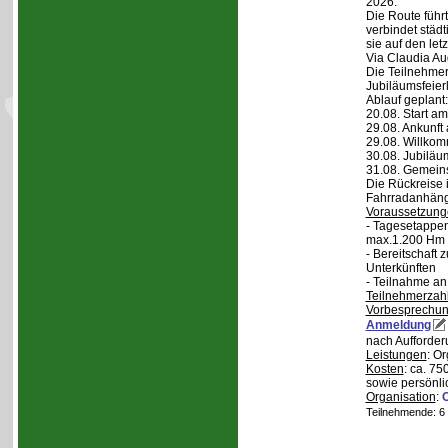
2026.
Die Route führt
verbindet städt
sie auf den let
Via Claudia Aug
Die Teilnehmer
Jubiläumsfeier
Ablauf geplant:
20.08. Start a
29.08. Ankunft
29.08. Willko
30.08. Jubiläu
31.08. Gemein
Die Rückreise i
Fahrradanhänge
Voraussetzung
- Tagesetappen
max.1.200 Hm 
- Bereitschaft
Unterkünften
- Teilnahme an
Teilnehmerzah
Vorbesprechu
Anmeldung
nach Aufforder
Leistungen
: O
Kosten
: ca. 75
sowie persönli
Organisation
:
Teilnehmende: 6 /