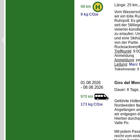
Länge: 25 km, 
98 km
Vom Wasserschl
9 kg CO
e
2
wir ein tolle 
Ruhrpott. Es g
seit der Still
vielerlei künst
zu erlaufen. U
und eine Skihüt
von der Partie.
Rucksackverpf
Treffpunkt
: 9:0
Anmeldung
Anmeldung
: p
Leitung
:
Marc 
Teilnehmende: 8 /
01.08.2026
Giro del Mon
- 08.08.2026
Dauer: 8 Tage,
970 km
Geführte Hütte
173 kg CO
e
2
Nordwesten Ita
Angefangen am 
wir entgegen 
Hierbei durchqu
Valle Po.
Mit jedem Pass,
reicht vom einf