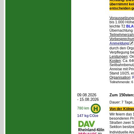
Achtung! Diese
übernimmt kei
entscheiden 
Voraussetzung
bis 1.000 Höhen
leichte T2
BLA
Übernachtung 
Teilnehmerzah
Vorbesprechu
Anmeldung
durch den Orga
Verpflegung bei
Leistungen
: O
Kosten
: Ca. 64
Seilbahnbenutz
Anreise mit Pr
Stand 10/25, e
Organisation
:
P
Teilnehmende: 6 /
09.08.2026
Zum 150sten
- 15.08.2026
Dauer: 7 Tage,
780 km
Von der Kölner
Wir feiern das
147 kg CO
e
2
besonderen Pro
Straßen zwei S
Sektion besit
Individuelle A