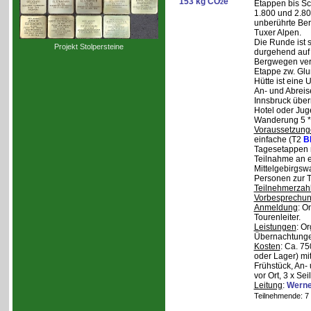
153 kg CO
e
2
Etappen bis Sc
1.800 und 2.80
unberührte Ber
Tuxer Alpen.
Die Runde ist s
Projekt Stolpersteine
durgehend auf 
Bergwegen verl
Etappe zw. Glu
Hütte ist eine
An- und Abreise
Innsbruck über
Hotel oder Jug
Wanderung 5 * 
Voraussetzung
einfache (T2
B
Tagesetappen m
Teilnahme an e
Mittelgebirgsw
Personen zur T
Teilnehmerzah
Vorbesprechu
Anmeldung
: O
Tourenleiter.
Leistungen
: O
Übernachtunge
Kosten
: Ca. 7
oder Lager) mi
Frühstück, An-
vor Ort, 3 x Se
Leitung
:
Werne
Teilnehmende: 7 /