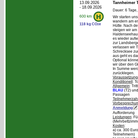
13.09.2026
Tannheimer T
- 18.09.2026
Dauer: 6 Tage,
600 km
Wir starten uns
wandern am ers
118 kg CO
e
2
Hütte. Nach de
steigen wir am
Haldenseehaus 
es wieder aufw
zur Landsberge
verlassen wir 
Schrecksee zum
aus geht es d
Optional könne
wir über den G
In Summe werd
zurücklegen.
Voraussetzung
Konditionell
: T
Allgemein
: Tri
BLAU
(T2) un
Passagen
Teilnehmerzah
Vorbesprechu
Anmeldung
Aufforderung
Leistungen
: F
(Mehrbettzimm
Kosten
:
a) ca. 300 Euro
Teilnehmern)