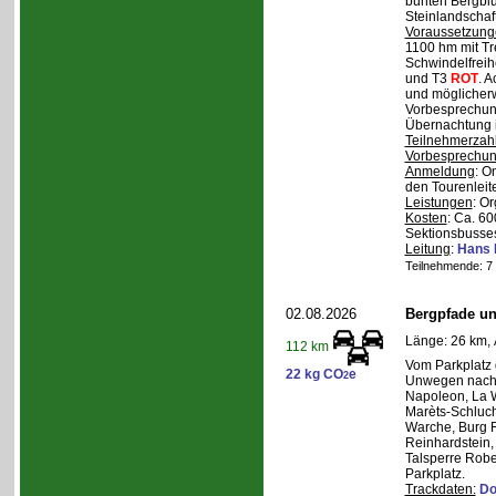
bunten Bergblu
Steinlandschaf
Voraussetzung
1100 hm mit Tr
Schwindelfreihe
und T3
ROT
. 
und möglicherw
Vorbesprechung
Übernachtung i
Teilnehmerzah
Vorbesprechu
Anmeldung
: O
den Tourenleite
Leistungen
: O
Kosten
: Ca. 6
Sektionsbusses
Leitung
:
Hans 
Teilnehmende: 7 /
02.08.2026
Bergpfade un
Länge: 26 km, 
112 km
Vom Parkplatz
22 kg CO
e
2
Unwegen nach/
Napoleon, La W
Marèts-Schlucht
Warche, Burg 
Reinhardstein,
Talsperre Robe
Parkplatz.
Trackdaten:
Do