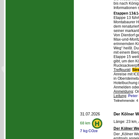
bis nach Königs
Informationen 
Etappen 13&14
Etappe 13 führ
Montabaurer Hö
dem renaturier
seiner markant
Von Dierdorf g
Max-und-Moritz
erinnernden Ki
Weg“ heißt. Du
mit einem Bierg
Etappe 15 weit
gibt, um den K
Rucksackverpf
Treffpunkt
:
Str
Anreise mit IC
in Obersteineba
Hotelbuchung i
Anmelden oder 
Anmeldung
: O
Leitung
:
Peter
Teilnehmende: 4 /
31.07.2026
Der Kölner We
Länge: 23 km, 
68 km
Der Kölner We
7 kg CO
e
2
Der „Kölner We
erstmals angel