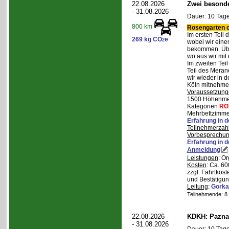
22.08.2026
Zwei besonde
- 31.08.2026
Dauer: 10 Tage
800 km
Rosengarten o
Im ersten Teil
269 kg CO
e
2
wobei wir eine
bekommen. Über
wo aus wir mit
Im zweiten Tei
Teil des Mera
wir wieder in d
Köln mitnehme
Voraussetzung
1500 Höhenmete
Kategorien
RO
Mehrbettzimmer
Erfahrung in 
Teilnehmerzah
Vorbesprechu
Erfahrung in 
Anmeldung
Leistungen
: O
Kosten
: Ca. 6
zzgl. Fahrtkos
und Bestätigun
Leitung
:
Gorka
Teilnehmende: 8 /
22.08.2026
KDKH: Pazna
- 31.08.2026