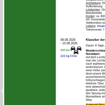
Anmeldung
: O
Aufforderung
Leistungen
: O
Wanderleiter
Kosten
: ca. 8
HP, Tourenleite
Sektionsbus so
Leitung
:
Jürge
Teilnehmende: 7 /
08.08.2026
Klassiker de
- 15.08.2026
Dauer: 8 Tage,
690 km
Wunderschöne 
Nordalpen
222 kg CO
e
2
Auf dem Lecht
man die Lechta
nach wahlweis
andersherum. D
einer Höhe zw
lässt unsere W
aussichtsreich
höherschlagen.
liebliche Täler
eine abwechslu
glasklare, eis
den Sprung ins
Murmeltiere si
Weg.