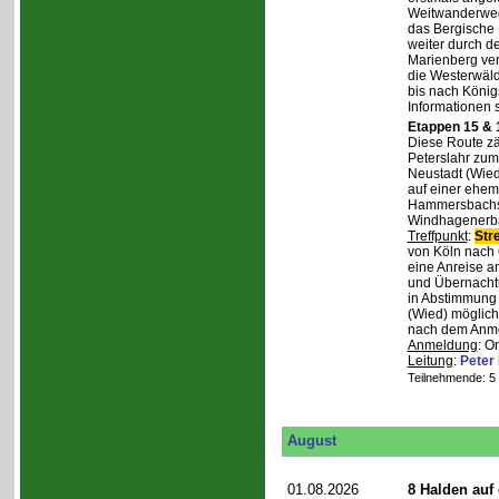
Weitwanderweg,
das Bergische
weiter durch d
Marienberg verl
die Westerwäld
bis nach Königs
Informationen 
Etappen 15 & 
Diese Route zä
Peterslahr zum
Neustadt (Wied
auf einer ehema
Hammersbachs.
Windhagenerba
Treffpunkt
:
Str
von Köln nach 
eine Anreise a
und Übernachtu
in Abstimmung m
(Wied) möglich
nach dem Anmel
Anmeldung
: O
Leitung
:
Peter
Teilnehmende: 5 /
August
01.08.2026
8 Halden auf 