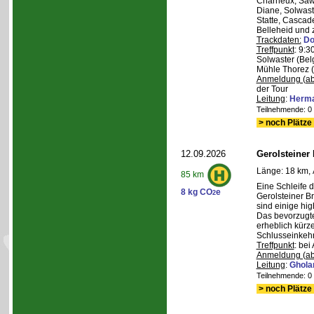
Charneux, Saw
Diane, Solwaste
Statte, Cascad
Belleheid und 
Trackdaten:
Do
Treffpunkt
: 9:3
Solwaster (Bel
Mühle Thorez 
Anmeldung (ab
der Tour
Leitung
:
Herma
Teilnehmende: 0 /
> noch Plätze 
12.09.2026
Gerolsteiner
Länge: 18 km, 
85 km
Eine Schleife 
8 kg CO
e
2
Gerolsteiner B
sind einige hig
Das bevorzugte 
erheblich kürze
Schlusseinkehr
Treffpunkt
: bei
Anmeldung (ab
Leitung
:
Ghola
Teilnehmende: 0 /
> noch Plätze 