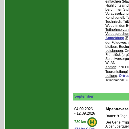
einfachen (bla
Highlights sin
berühmten Stu
Voraussetzung
Konditionell:
Ta
Technisch:
Trit
Wege in den B
Teilnehmerzah
Vorbesprechu
Anmeldung
der Folgewoche
bleiben; Buchu
Leistungen
: O
Frühstück (ergä
Selbstversorgu
WLAN
Kosten
: 770 E
Tourenleitung)
Leitung
:
Ortru
Teilnehmende: 6 /
September
04.09.2026
Alpentravasa
- 12.09.2026
Dauer: 9 Tage,
730 km
Der Geheimtipp
Alpenüberqueru