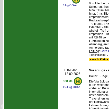
Von Altenberg 
4 kg CO
e
2
Scheuren, Busc
hinauf zum Koc
hinauf, ins Eif
empfehlenswer
Rucksackverpf
Treffpunkt
: 8:
Odenthal - Alt
wird ein Treff 
empfohlen. Für 
mit RB 48 vom 
Fußminuten zur
Altenberg, an 8
Anmeldung (ab
Leitung
:
Gerd 
Teilnehmende: 0 /
> noch Plätze 
05.09.2026
Via spluga -
- 12.09.2026
Dauer: 8 Tage,
680 km
Die Via Spluga
durch weitgehe
153 kg CO
e
2
vorbei an Kult
internationale
unter anderem
Traversinerste
der Rofflawasse
Felszeichnung
frühmittelalterl