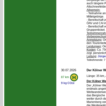
Bergwege der 
auch längere P
Altschneefelde
Allgemein:
- Teilnahme a
Mittelgebirge.
- Bereitschaft
ÖAV und CAI im
- Bereitschaft
Gruppenticket.
Teilnehmerzah
Vorbesprechu
Anmeldung
: O
den Tourenleite
Leistungen
: O
Kosten
: Ca. 7
zzgl. persönlic
Leitung
:
Jürge
Teilnehmende: 7 /
30.07.2026
Der Kölner We
Länge: 35 km, 
87 km
Der Kölner We
9 kg CO
e
2
Der „Kölner We
erstmals angel
Weitwanderweg,
das Bergische
weiter durch d
Marienberg verl
die Westerwäld