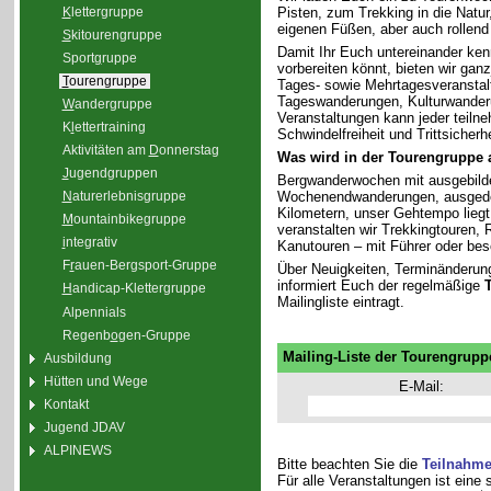
K
lettergruppe
Pisten, zum Trekking in die Natu
eigenen Füßen, aber auch rollend
S
kitourengruppe
Damit Ihr Euch untereinander ken
Sport
g
ruppe
vorbereiten könnt, bieten wir gan
T
ourengruppe
Tages- sowie Mehrtagesveranstal
Tageswanderungen, Kulturwander
W
andergruppe
Veranstaltungen kann jeder teiln
K
l
ettertraining
Schwindelfreiheit und Trittsicherhe
Aktivitäten am
D
onnerstag
Was wird in der Tourengruppe
J
ugendgruppen
Bergwanderwochen mit ausgebilde
Wochenendwanderungen, ausgedeh
N
aturerlebnisgruppe
Kilometern, unser Gehtempo liegt 
M
ountainbikegruppe
veranstalten wir Trekkingtouren
i
ntegrativ
Kanutouren – mit Führer oder bes
F
r
auen-Bergsport-Gruppe
Über Neuigkeiten, Terminänderun
informiert Euch der regelmäßige
H
andicap-Klettergruppe
Mailingliste eintragt.
Alpennials
Regenb
o
gen-Gruppe
Mailing-Liste der Tourengrupp
Ausbildung
Hütten und Wege
E-Mail:
Kontakt
Jugend JDAV
ALPINEWS
Bitte beachten Sie die
Teilnahm
Für alle Veranstaltungen ist eine