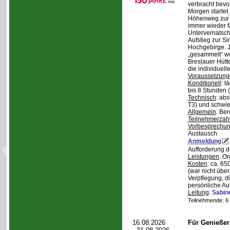
verbracht bev
Morgen starte
Höhenweg zur N
immer wieder fa
Untervernatsch
Aufstieg zur Si
Hochgebirge. J
„gesammelt“ we
Breslauer Hütt
die individuell
Voraussetzung
Konditionell
: t
bis 8 Stunden (
Technisch
: abs
T3) und schwie
Allgemein
: Be
Teilnehmerzah
Vorbesprechu
Austausch
Anmeldung
Aufforderung 
Leistungen
: O
Kosten
: ca. 6
(war nicht übe
Verpflegung, d
persönliche Au
Leitung
:
Sabin
Teilnehmende: 6 /
16.08.2026
Für Genieße