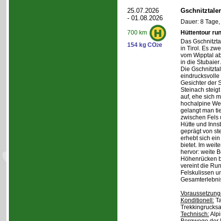
25.07.2026
Gschnitztale
- 01.08.2026
Dauer: 8 Tage,
Hüttentour ru
700 km
Das Gschnitztal
154 kg CO
e
2
in Tirol. Es zw
vom Wipptal ab 
in die Stubaier
Die Gschnitzta
eindrucksvolle
Gesichter der S
Steinach steig
auf, ehe sich m
hochalpine Wel
gelangt man ti
zwischen Fels
Hütte und Inns
geprägt von st
erhebt sich ein
bietet. Im weit
hervor: weite 
Höhenrücken be
vereint die Ru
Felskulissen u
Gesamterlebni
Voraussetzung
Konditionell:
Ta
Trekkingrucksa
Technisch:
Alpi