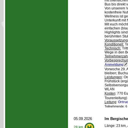
mit öffentliche
Bus bis direkt v
Von unserem Ve
kostenfreie Nu
Wellness ist ge
Unterkunft mit 
Mit euch möcht
einfachen (bla
Highlights sin
berühmten Stu
Voraussetzung
Konditionell:
Ta
Technisch:
Trit
Wege in den B
Teilnehmerzah
Vorbesprechu
Anmeldung
Vorwoche 29. A
bleiben; Buchu
Leistungen
: O
Frühstück (ergä
Selbstversorgu
WLAN
Kosten
: 770 E
Tourenleitung)
Leitung
:
Ortru
Teilnehmende: 6 /
05.09.2026
Im Bergische
Länge: 23 km, 
28 km