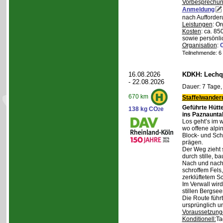
Vorbesprechu
Anmeldung
nach Aufforder
Leistungen
: O
Kosten
: ca. 85
sowie persönli
Organisation
:
Teilnehmende: 6 /
16.08.2026
KDKH: Lechqu
- 22.08.2026
Dauer: 7 Tage,
670 km
Staffelwander
Geführte Hütt
138 kg CO
e
2
ins Paznaunta
Los geht’s im 
wo offene alpi
Block- und Sch
prägen.
Der Weg zieht 
durch stille, b
Nach und nach
schroffem Fels
zerklüftetem S
Im Verwall wird
stillen Bergsee
Die Route führ
ursprünglich u
Voraussetzung
Konditionell:
Ta