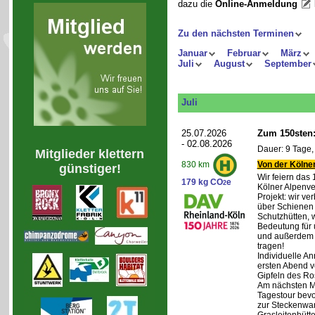
dazu die
Online-Anmeldung
Zu den nächsten Terminen
Januar
Februar
März
Juli
August
September
Juli
25.07.2026
Zum 150sten:
- 02.08.2026
Dauer: 9 Tage,
Mitglieder klettern
Von der Kölner
830 km
günstiger!
Wir feiern das
179 kg CO
e
2
Kölner Alpenve
Projekt: wir ve
über Schienen
Schutzhütten, 
Bedeutung für 
und außerdem 
tragen!
Individuelle An
ersten Abend v
Gipfeln des Ro
Am nächsten Mo
Tagestour bevo
zur Steckenwa