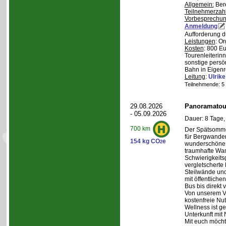
Allgemein:
Bere
Teilnehmerzah
Vorbesprechu
Anmeldung
Aufforderung d
Leistungen
: O
Kosten
: 800 E
Tourenleiterin
sonstige persö
Bahn in Eigenr
Leitung
:
Ulrik
Teilnehmende: 5 /
29.08.2026
Panoramatour
- 05.09.2026
Dauer: 8 Tage,
700 km
Der Spätsommer
für Bergwander
154 kg CO
e
2
wunderschöne S
traumhafte Wa
Schwierigkeitsg
vergletscherte
Steilwände und
mit öffentliche
Bus bis direkt v
Von unserem Ve
kostenfreie Nu
Wellness ist ge
Unterkunft mit 
Mit euch möcht