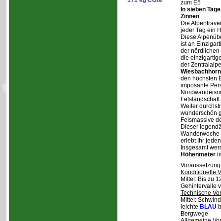
171 kg CO
e
2
zum E5
In sieben Tag
Zinnen
Die Alpentraver
jeder Tag ein 
Diese Alpenüb
ist an Einzigar
der nördlichen
die einzigarti
der Zentralalp
Wiesbachhorn
den höchsten Be
imposante Pers
Nordwandeisrin
Felslandschaft.
Weiter durchstr
wunderschön ge
Felsmassive d
Dieser legendä
Wanderwoche v
erlebt Ihr jede
Insgesamt wer
Höhenmeter
i
Voraussetzung
Konditionelle 
Mittel: Bis zu 
Gehintervalle 
Technische Vo
Mittel: Schwind
leichte
BLAU
b
Bergwege
Allgemeine Vo