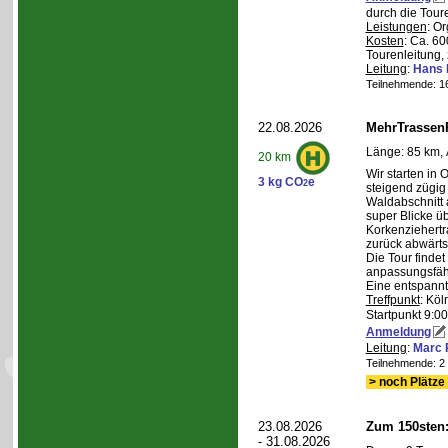
durch die Tour
Leistungen
: O
Kosten
: Ca. 6
Tourenleitung, 
Leitung
:
Hans 
Teilnehmende: 16 
22.08.2026
MehrTrassen
Länge: 85 km, 
20 km
Wir starten in 
3 kg CO
e
2
steigend zügig
Waldabschnitt 
super Blicke ü
Korkenziehertr
zurück abwärts
Die Tour findet
anpassungsfähi
Eine entspannt
Treffpunkt
: Köl
Startpunkt 9:0
Anmeldung
Leitung
:
Marc 
Teilnehmende: 2 /
> noch Plätze 
23.08.2026
Zum 150sten
- 31.08.2026