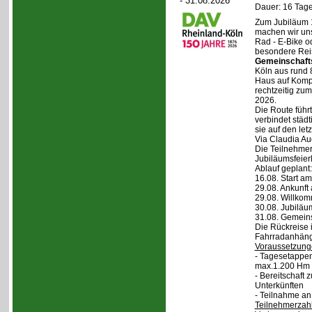
- 31.08.2026
Dauer: 16 Tage
Zum Jubiläum 
machen wir un
Rad - E-Bike o
besondere Reis
Gemeinschaft
Köln aus rund 
Haus auf Komper
rechtzeitig zu
2026.
Die Route führt
verbindet städt
sie auf den let
Via Claudia Aug
Die Teilnehmer
Jubiläumsfeier
Ablauf geplant:
16.08. Start a
29.08. Ankunft
29.08. Willko
30.08. Jubiläu
31.08. Gemein
Die Rückreise i
Fahrradanhänge
Voraussetzung
- Tagesetappen
max.1.200 Hm 
- Bereitschaft
Unterkünften
- Teilnahme an
Teilnehmerzah