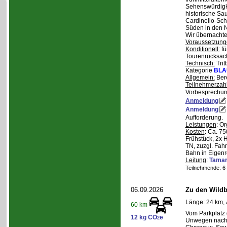
Sehenswürdigke
historische Sa
Cardinello-Sch
Süden in den N
Wir übernachte
Voraussetzung
Konditionell:
fü
Tourenrucksac
Technisch:
Trit
Kategorie
BLA
Allgemein:
Bere
Teilnehmerzah
Vorbesprechu
Anmeldung
Anmeldung
Aufforderung.
Leistungen
: O
Kosten
: Ca. 7
Frühstück, 2x 
TN, zuzgl. Fahr
Bahn in Eigenr
Leitung
:
Tama
Teilnehmende: 6 /
06.09.2026
Zu den Wild
Länge: 24 km, 
60 km
Vom Parkplatz
12 kg CO
e
2
Unwegen nach/