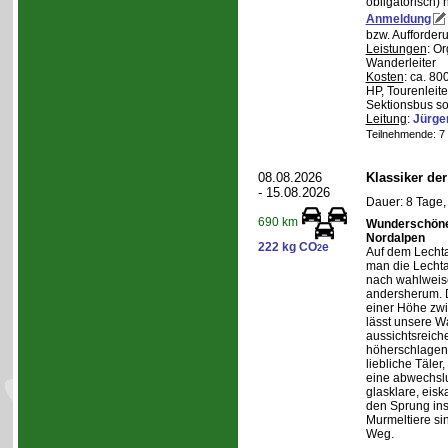
obligatorisch)
Anmeldung
bzw. Aufforder
Leistungen
: O
Wanderleiter
Kosten
: ca. 8
HP, Tourenleite
Sektionsbus so
Leitung
:
Jürge
Teilnehmende: 7 /
08.08.2026
Klassiker de
- 15.08.2026
Dauer: 8 Tage,
690 km
Wunderschöne 
Nordalpen
222 kg CO
e
2
Auf dem Lecht
man die Lechta
nach wahlweis
andersherum. D
einer Höhe zw
lässt unsere W
aussichtsreich
höherschlagen.
liebliche Täler
eine abwechslu
glasklare, eis
den Sprung ins
Murmeltiere si
Weg.