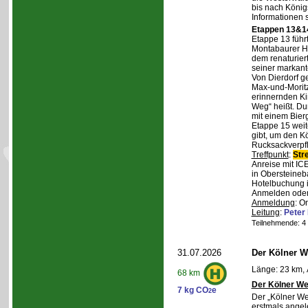
bis nach Königs
Informationen 
Etappen 13&14
Etappe 13 führ
Montabaurer Hö
dem renaturier
seiner markant
Von Dierdorf g
Max-und-Moritz
erinnernden Ki
Weg“ heißt. Du
mit einem Bierg
Etappe 15 weit
gibt, um den K
Rucksackverpf
Treffpunkt
:
Str
Anreise mit IC
in Obersteineba
Hotelbuchung i
Anmelden oder 
Anmeldung
: O
Leitung
:
Peter
Teilnehmende: 4 /
31.07.2026
Der Kölner We
Länge: 23 km, 
68 km
Der Kölner We
7 kg CO
e
2
Der „Kölner We
erstmals angel