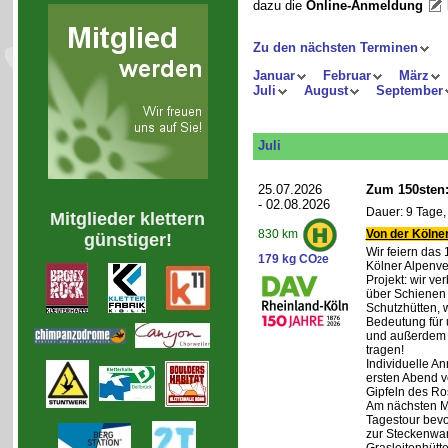
dazu die
Online-Anmeldung
Zu den nächsten Terminen
Januar
Februar
März
Juli
August
September
Juli
25.07.2026
Zum 150sten:
- 02.08.2026
Dauer: 9 Tage,
Mitglieder klettern
Von der Kölner
830 km
günstiger!
Wir feiern das
179 kg CO
e
2
Kölner Alpenve
Projekt: wir ve
über Schienen
Schutzhütten, 
Bedeutung für 
und außerdem 
tragen!
Individuelle An
ersten Abend v
Gipfeln des Ro
Am nächsten Mo
Tagestour bevo
zur Steckenwa