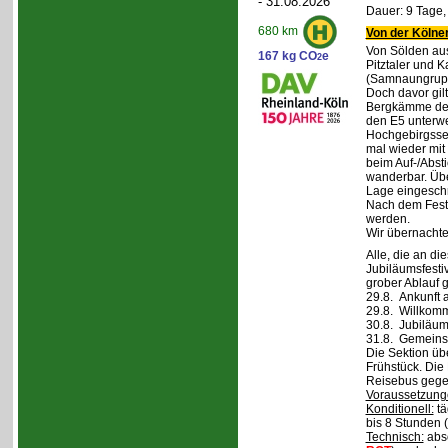
- 31.08.2026
Dauer: 9 Tage,
680 km
Von der Kölner
Von Sölden aus 
167 kg CO
e
2
Pitztaler und K
(Samnaungruppe
Doch davor gil
Bergkämme der 
den E5 unterwe
Hochgebirgsse
mal wieder mit 
beim Auf-/Absti
wanderbar. Übe
Lage eingeschr
Nach dem Fest 
werden.
Wir übernachte
Alle, die an di
Jubiläumsfesti
grober Ablauf g
29.8. Ankunft 
29.8. Willkom
30.8. Jubiläum
31.8. Gemeins
Die Sektion üb
Frühstück. Die 
Reisebus gegen
Voraussetzung
Konditionell:
tä
bis 8 Stunden (
Technisch:
abso