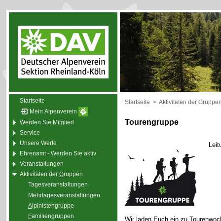
Startseite
Startseite
>
Aktivitäten der Gruppe
Mein Alpenverein
Tourengruppe
Werden Sie Mitglied
Service
Unsere Werte
Leit
Ehrenamt - Werden Sie aktiv
Veranstaltungen
Aktivitäten der
G
ruppen
Tagesveranstaltungen
Mehrtagesveranstaltungen
A
lpinistengruppe
F
amiliengruppen
Wir laden Euch ein zu Tourenwoc