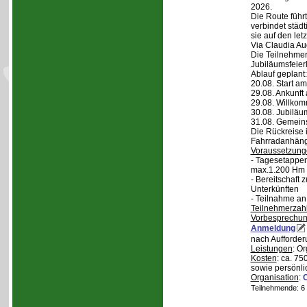
2026.
Die Route führt
verbindet städt
sie auf den let
Via Claudia Aug
Die Teilnehmer
Jubiläumsfeier
Ablauf geplant:
20.08. Start a
29.08. Ankunft
29.08. Willko
30.08. Jubiläu
31.08. Gemein
Die Rückreise i
Fahrradanhänge
Voraussetzung
- Tagesetappen
max.1.200 Hm 
- Bereitschaft
Unterkünften
- Teilnahme an
Teilnehmerzah
Vorbesprechu
Anmeldung
nach Aufforder
Leistungen
: O
Kosten
: ca. 75
sowie persönli
Organisation
:
Teilnehmende: 6 /