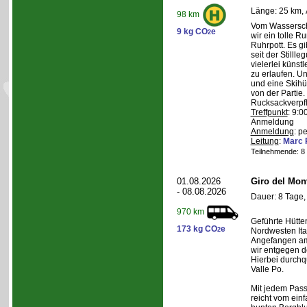
Länge: 25 km, 
98 km
Vom Wasserschl
9 kg CO
e
2
wir ein tolle 
Ruhrpott. Es g
seit der Still
vielerlei künst
zu erlaufen. U
und eine Skihüt
von der Partie.
Rucksackverpf
Treffpunkt
: 9:0
Anmeldung
Anmeldung
: p
Leitung
:
Marc 
Teilnehmende: 8 /
01.08.2026
Giro del Mon
- 08.08.2026
Dauer: 8 Tage,
970 km
Geführte Hütte
173 kg CO
e
2
Nordwesten Ita
Angefangen am 
wir entgegen 
Hierbei durchqu
Valle Po.
Mit jedem Pass,
reicht vom einf