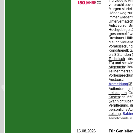
Individuelle A
verbracht bev
Morgen starte
Höhenweg zur N
immer wieder fa
Untervernatsch
Aufstieg zur Si
Hochgebirge. J
„gesammelt“ we
Breslauer Hütt
die individuell
Voraussetzung
Konditionell
: t
bis 8 Stunden (
Technisch
: abs
T3) und schwie
Allgemein
: Be
Teilnehmerzah
Vorbesprechu
Austausch
Anmeldung
Aufforderung 
Leistungen
: O
Kosten
: ca. 6
(war nicht übe
Verpflegung, d
persönliche Au
Leitung
:
Sabin
Teilnehmende: 6 /
16.08.2026
Für Genieße