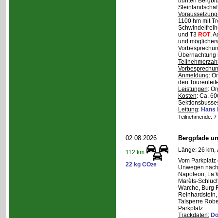
bunten Bergblu
Steinlandschaf
Voraussetzung
1100 hm mit Tr
Schwindelfreihe
und T3
ROT
. 
und möglicherw
Vorbesprechung
Übernachtung i
Teilnehmerzah
Vorbesprechu
Anmeldung
: O
den Tourenleite
Leistungen
: O
Kosten
: Ca. 6
Sektionsbusses
Leitung
:
Hans 
Teilnehmende: 7 /
02.08.2026
Bergpfade un
Länge: 26 km, 
112 km
Vom Parkplatz
22 kg CO
e
2
Unwegen nach/
Napoleon, La W
Marèts-Schlucht
Warche, Burg 
Reinhardstein,
Talsperre Robe
Parkplatz.
Trackdaten:
Do