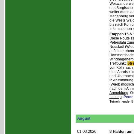
Weitwanderweg,
das Bergische
weiter durch d
Marienberg verl
die Westerwäld
bis nach Königs
Informationen 
Etappen 15 & 
Diese Route zä
Peterslahr zum
Neustadt (Wied
auf einer ehema
Hammersbachs.
Windhagenerba
Treffpunkt
:
Str
von Köln nach 
eine Anreise a
und Übernachtu
in Abstimmung m
(Wied) möglich
nach dem Anmel
Anmeldung
: O
Leitung
:
Peter
Teilnehmende: 5 /
August
01.08.2026
8 Halden auf 