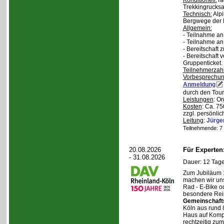
Konditionell:
Ta
Trekkingrucksa
Technisch:
Alpi
Bergwege der 
Allgemein:
- Teilnahme an
- Teilnahme a
- Bereitschaft
- Bereitschaft
Gruppenticket.
Teilnehmerzah
Vorbesprechu
Anmeldung
durch den Tour
Leistungen
: O
Kosten
: Ca. 7
zzgl. persönli
Leitung
:
Jürge
Teilnehmende: 7 /
20.08.2026
Für Experte
- 31.08.2026
Dauer: 12 Tage
Zum Jubiläum 
machen wir un
Rad - E-Bike o
besondere Reis
Gemeinschaft
Köln aus rund 
Haus auf Komper
rechtzeitig zu