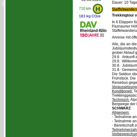
Dauer: 10 Tage
710 km
Staffelwander
Trekkingtour 
183 kg CO
e
2
In 6 Etappen fü
Paznauner Höh
Staffelwanderu
Anreise mit öff
Alle, die an di
Jubiläumsfesti
grober Ablauf g
29.8. Ankunft 
29.8. Willkom
30.8. Jubiläum
31.8. Gemeins
Die Sektion üb
Frühstück. Die 
Reisebus gegen
Voraussetzung
Konditionell:
Ta
Trekkinggepäc
Technisch:
Alpi
Bergwege der 
SCHWARZ
Allgemein:
- Teilnahme a
- Teilnahme a
- Bereitschaft
Teilnehmerzah
Vorbesprechu