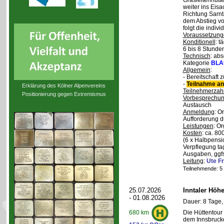
Grasleitenhütte
weiter ins Eisa
Richtung Sarnt
dem Abstieg v
folgt die indivi
Voraussetzung
Konditionell
: t
6 bis 8 Stunde
Technisch
: abs
Kategorie
BLA
Allgemein
:
- Bereitschaft
-
Teilnahme an
Erklärung des Kölner Alpenvereins
Teilnehmerzah
Positionierung gegen Extremismus
Vorbesprechu
Austausch
Anmeldung
: O
Aufforderung d
Leistungen
: O
Kosten
: ca. 8
(6 x Halbpensi
Verpflegung ta
Ausgaben, ggfs
Leitung
:
Ute Fr
Teilnehmende: 5 /
25.07.2026
Inntaler Höh
- 01.08.2026
Dauer: 8 Tage,
Die Hüttentour 
680 km
dem Innsbrucke