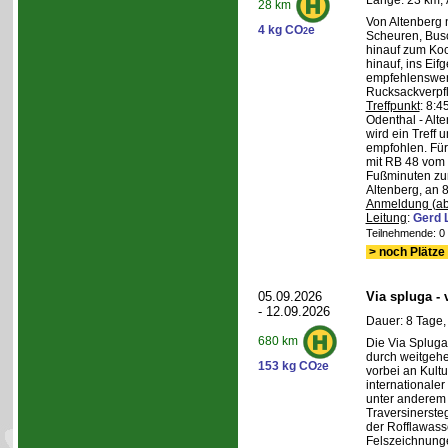
Länge: 23 km, 
28 km
Von Altenberg 
4 kg CO
e
2
Scheuren, Busc
hinauf zum Koc
hinauf, ins Eif
empfehlenswer
Rucksackverpf
Treffpunkt
: 8:
Odenthal - Alt
wird ein Treff 
empfohlen. Für 
mit RB 48 vom 
Fußminuten zur
Altenberg, an 8
Anmeldung (ab
Leitung
:
Gerd 
Teilnehmende: 0 /
> noch Plätze 
05.09.2026
Via spluga -
- 12.09.2026
Dauer: 8 Tage,
680 km
Die Via Spluga
durch weitgehe
153 kg CO
e
2
vorbei an Kult
internationale
unter anderem
Traversinerste
der Rofflawasse
Felszeichnung