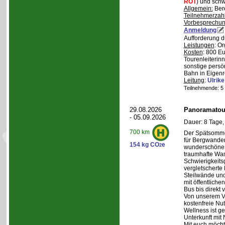
ROT
) und schw
Allgemein:
Bere
Teilnehmerzah
Vorbesprechu
Anmeldung
Aufforderung d
Leistungen
: O
Kosten
: 800 E
Tourenleiterin
sonstige persö
Bahn in Eigenr
Leitung
:
Ulrik
Teilnehmende: 5 /
29.08.2026
Panoramatour
- 05.09.2026
Dauer: 8 Tage,
700 km
Der Spätsommer
für Bergwander
154 kg CO
e
2
wunderschöne S
traumhafte Wa
Schwierigkeitsg
vergletscherte
Steilwände und
mit öffentliche
Bus bis direkt v
Von unserem Ve
kostenfreie Nu
Wellness ist ge
Unterkunft mit 
Mit euch möcht