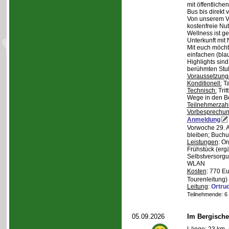
mit öffentliche
Bus bis direkt v
Von unserem Ve
kostenfreie Nu
Wellness ist ge
Unterkunft mit 
Mit euch möcht
einfachen (bla
Highlights sin
berühmten Stu
Voraussetzung
Konditionell:
Ta
Technisch:
Trit
Wege in den B
Teilnehmerzah
Vorbesprechu
Anmeldung
Vorwoche 29. A
bleiben; Buchu
Leistungen
: O
Frühstück (ergä
Selbstversorgu
WLAN
Kosten
: 770 E
Tourenleitung)
Leitung
:
Ortru
Teilnehmende: 6 /
05.09.2026
Im Bergische