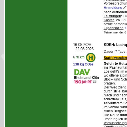
Vorbesprechu
Anmeldung
nach Aufforder
Leistungen
: O
Kosten
: ca. 85
sowie persönli
Organisation
:
Teilnehmende: 6 /
16.08.2026
KDKH: Lechqu
- 22.08.2026
Dauer: 7 Tage,
670 km
Staffelwander
Geführte Hütt
138 kg CO
e
2
ins Paznaunta
Los geht’s im 
wo offene alpi
Block- und Sch
prägen.
Der Weg zieht 
durch stille, b
Nach und nach
schroffem Fels
zerklüftetem S
Im Verwall wird
stillen Bergsee
Die Route führ
ursprünglich u
Voraussetzung