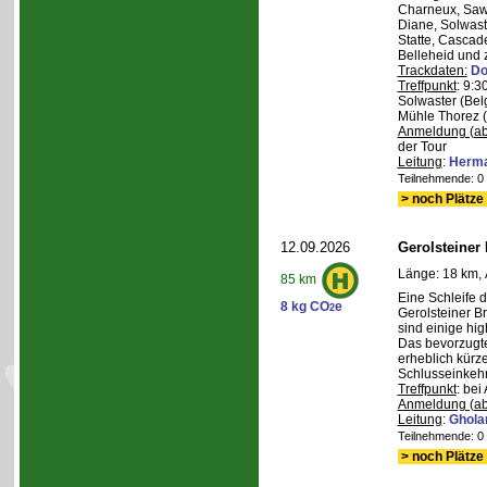
Charneux, Saw
Diane, Solwaste
Statte, Cascad
Belleheid und 
Trackdaten:
Do
Treffpunkt
: 9:3
Solwaster (Bel
Mühle Thorez 
Anmeldung (ab
der Tour
Leitung
:
Herma
Teilnehmende: 0 /
> noch Plätze 
12.09.2026
Gerolsteiner
Länge: 18 km, 
85 km
Eine Schleife 
8 kg CO
e
2
Gerolsteiner B
sind einige hig
Das bevorzugte 
erheblich kürze
Schlusseinkehr
Treffpunkt
: bei
Anmeldung (ab
Leitung
:
Ghola
Teilnehmende: 0 /
> noch Plätze 