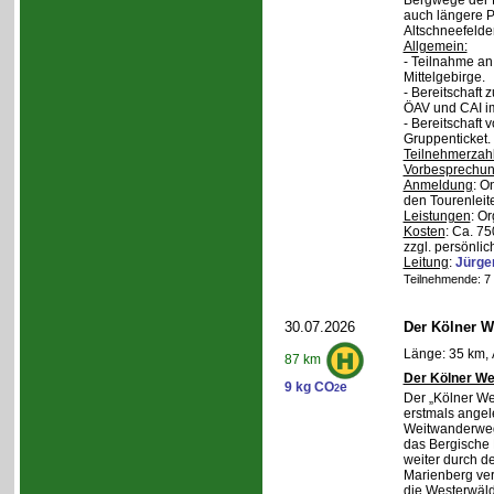
Bergwege der 
auch längere P
Altschneefelde
Allgemein:
- Teilnahme a
Mittelgebirge.
- Bereitschaft
ÖAV und CAI im
- Bereitschaft
Gruppenticket.
Teilnehmerzah
Vorbesprechu
Anmeldung
: O
den Tourenleite
Leistungen
: O
Kosten
: Ca. 7
zzgl. persönlic
Leitung
:
Jürge
Teilnehmende: 7 /
30.07.2026
Der Kölner We
Länge: 35 km, 
87 km
Der Kölner We
9 kg CO
e
2
Der „Kölner We
erstmals angel
Weitwanderweg,
das Bergische
weiter durch d
Marienberg verl
die Westerwäld