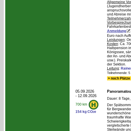
Allgemeine Vo
(Jugendherberg
anspruchsvoll
und Abreise mi
Teilnehmerzah
Vorbesprechu
Fahrkartenbest
Anmeldung
Euro nach Auff
Leistungen
: O
Kosten
: Ca. 7
Halbpension in
Königssee, säm
der An- und Ab
usw.). Preiska
der Sektion.
Leitung
:
Raine
Teilnehmende: 5 /
> noch Plätze 
05.09.2026
Panoramatour
- 12.09.2026
Dauer: 8 Tage,
700 km
Der Spätsommer
für Bergwander
154 kg CO
e
2
wunderschöne S
traumhafte Wa
Schwierigkeitsg
vergletscherte
Steilwände und