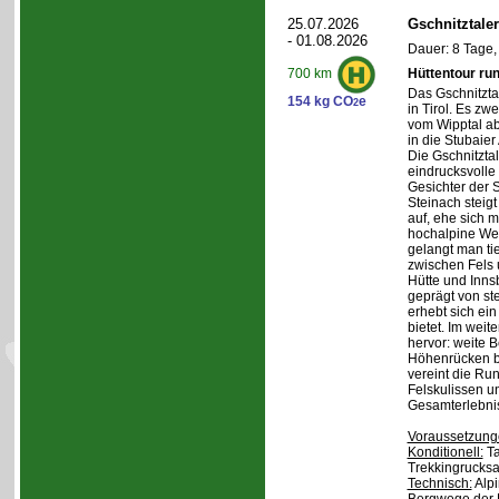
25.07.2026
Gschnitztale
- 01.08.2026
Dauer: 8 Tage,
Hüttentour ru
700 km
Das Gschnitztal
154 kg CO
e
2
in Tirol. Es zw
vom Wipptal ab 
in die Stubaier
Die Gschnitzta
eindrucksvolle
Gesichter der S
Steinach steig
auf, ehe sich m
hochalpine Wel
gelangt man ti
zwischen Fels
Hütte und Inns
geprägt von st
erhebt sich ein
bietet. Im weit
hervor: weite 
Höhenrücken be
vereint die Ru
Felskulissen u
Gesamterlebni
Voraussetzung
Konditionell:
Ta
Trekkingrucksa
Technisch:
Alpi