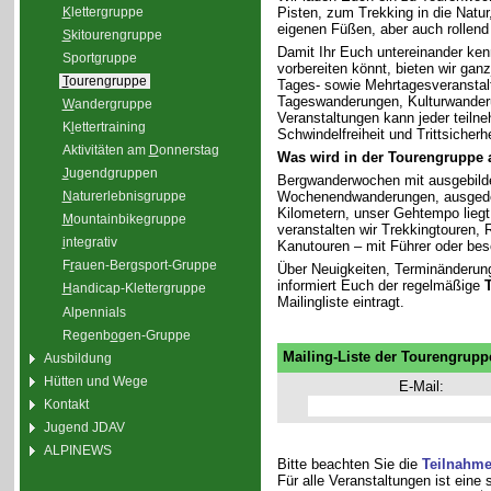
K
lettergruppe
Pisten, zum Trekking in die Natu
eigenen Füßen, aber auch rollend
S
kitourengruppe
Damit Ihr Euch untereinander ken
Sport
g
ruppe
vorbereiten könnt, bieten wir gan
T
ourengruppe
Tages- sowie Mehrtagesveranstal
Tageswanderungen, Kulturwander
W
andergruppe
Veranstaltungen kann jeder teiln
K
l
ettertraining
Schwindelfreiheit und Trittsicherhe
Aktivitäten am
D
onnerstag
Was wird in der Tourengruppe
J
ugendgruppen
Bergwanderwochen mit ausgebilde
Wochenendwanderungen, ausgedeh
N
aturerlebnisgruppe
Kilometern, unser Gehtempo liegt 
M
ountainbikegruppe
veranstalten wir Trekkingtouren
i
ntegrativ
Kanutouren – mit Führer oder bes
F
r
auen-Bergsport-Gruppe
Über Neuigkeiten, Terminänderun
informiert Euch der regelmäßige
H
andicap-Klettergruppe
Mailingliste eintragt.
Alpennials
Regenb
o
gen-Gruppe
Mailing-Liste der Tourengrupp
Ausbildung
Hütten und Wege
E-Mail:
Kontakt
Jugend JDAV
ALPINEWS
Bitte beachten Sie die
Teilnahm
Für alle Veranstaltungen ist eine