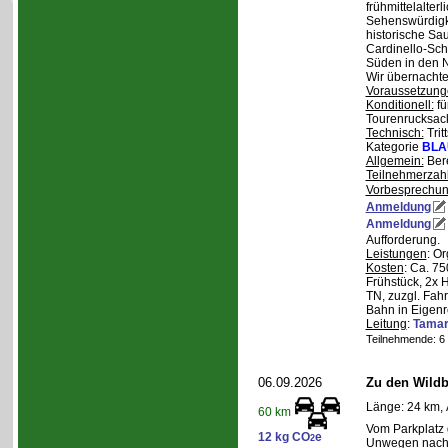
frühmittelalterl
Sehenswürdigke
historische Sa
Cardinello-Sch
Süden in den N
Wir übernachte
Voraussetzung
Konditionell:
fü
Tourenrucksac
Technisch:
Trit
Kategorie
BLA
Allgemein:
Bere
Teilnehmerzah
Vorbesprechu
Anmeldung
Anmeldung
Aufforderung.
Leistungen
: O
Kosten
: Ca. 7
Frühstück, 2x 
TN, zuzgl. Fahr
Bahn in Eigenr
Leitung
:
Tama
Teilnehmende: 6 /
06.09.2026
Zu den Wild
Länge: 24 km, 
60 km
Vom Parkplatz
12 kg CO
e
2
Unwegen nach/