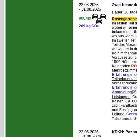
22.08.2026
Zwei besonde
- 31.08.2026
Dauer: 10 Tage
800 km
Rosengarten o
Im ersten Teil
269 kg CO
e
2
wobei wir eine
bekommen. Über
wo aus wir mit
Im zweiten Tei
Teil des Mera
wir wieder in d
Köln mitnehme
Voraussetzung
1500 Höhenmete
Kategorien
RO
Mehrbettzimmer
Erfahrung in 
Teilnehmerzah
Vorbesprechu
Erfahrung in 
Anmeldung
Leistungen
: O
Kosten
: Ca. 6
zzgl. Fahrtkos
und Bestätigun
Leitung
:
Gorka
Teilnehmende: 8 /
22.08.2026
KDKH: Pazna
- 31.08.2026