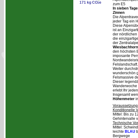
171 kg CO
e
2
zum E5
In sieben Tag
Zinnen
Die Alpentraver
jeder Tag ein 
Diese Alpenüb
ist an Einzigar
der nördlichen
die einzigarti
der Zentralalp
Wiesbachhorn
den höchsten Be
imposante Pers
Nordwandeisrin
Felslandschaft.
Weiter durchstr
wunderschön ge
Felsmassive d
Dieser legendä
Wanderwoche v
erlebt Ihr jede
Insgesamt wer
Höhenmeter
i
Voraussetzung
Konditionelle 
Mittel: Bis zu 
Gehintervalle 
Technische Vo
Mittel: Schwind
leichte
BLAU
b
Bergwege