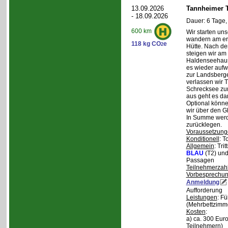
13.09.2026
Tannheimer T
- 18.09.2026
Dauer: 6 Tage,
600 km
Wir starten uns
wandern am ers
118 kg CO
e
2
Hütte. Nach de
steigen wir am
Haldenseehaus 
es wieder aufw
zur Landsberge
verlassen wir 
Schrecksee zum
aus geht es d
Optional könne
wir über den G
In Summe werd
zurücklegen.
Voraussetzung
Konditionell
: T
Allgemein
: Tri
BLAU
(T2) un
Passagen
Teilnehmerzah
Vorbesprechu
Anmeldung
Aufforderung
Leistungen
: F
(Mehrbettzimm
Kosten
:
a) ca. 300 Euro
Teilnehmern)