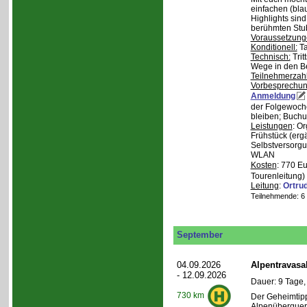
einfachen (bla
Highlights sin
berühmten Stu
Voraussetzung
Konditionell:
Ta
Technisch:
Trit
Wege in den B
Teilnehmerzah
Vorbesprechu
Anmeldung
der Folgewoche
bleiben; Buchu
Leistungen
: O
Frühstück (ergä
Selbstversorgu
WLAN
Kosten
: 770 E
Tourenleitung)
Leitung
:
Ortru
Teilnehmende: 6 /
September
04.09.2026
Alpentravasa
- 12.09.2026
Dauer: 9 Tage,
730 km
Der Geheimtipp
Alpenüberqueru