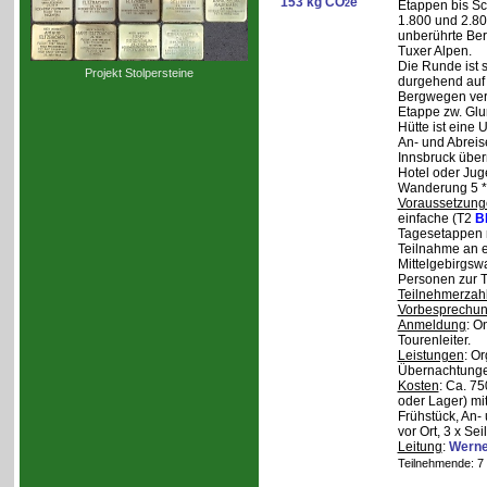
153 kg CO
e
2
Etappen bis Sc
1.800 und 2.80
unberührte Ber
Tuxer Alpen.
Die Runde ist s
Projekt Stolpersteine
durgehend auf 
Bergwegen verl
Etappe zw. Glu
Hütte ist eine
An- und Abreise
Innsbruck über
Hotel oder Jug
Wanderung 5 * 
Voraussetzung
einfache (T2
B
Tagesetappen m
Teilnahme an e
Mittelgebirgsw
Personen zur T
Teilnehmerzah
Vorbesprechu
Anmeldung
: O
Tourenleiter.
Leistungen
: O
Übernachtunge
Kosten
: Ca. 7
oder Lager) mi
Frühstück, An-
vor Ort, 3 x Se
Leitung
:
Werne
Teilnehmende: 7 /