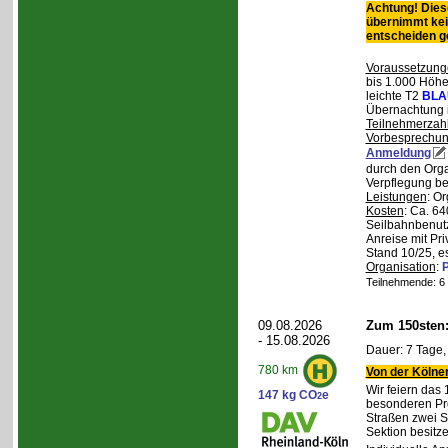
Achtung! Diese
übernimmt kei
entscheiden 
Voraussetzung
bis 1.000 Höhen
leichte T2
BLA
Übernachtung 
Teilnehmerzah
Vorbesprechu
Anmeldung
durch den Orga
Verpflegung bei
Leistungen
: O
Kosten
: Ca. 64
Seilbahnbenutz
Anreise mit Pr
Stand 10/25, e
Organisation
:
P
Teilnehmende: 6 /
09.08.2026
Zum 150sten
- 15.08.2026
Dauer: 7 Tage,
780 km
Von der Kölner
Wir feiern das
147 kg CO
e
2
besonderen Pro
Straßen zwei S
Sektion besit