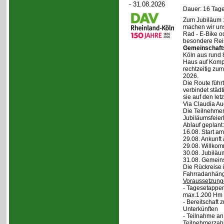
- 31.08.2026
Dauer: 16 Tage
Zum Jubiläum 
machen wir un
Rad - E-Bike o
besondere Reis
Gemeinschaft
Köln aus rund 
Haus auf Komper
rechtzeitig zu
2026.
Die Route führt
verbindet städt
sie auf den let
Via Claudia Aug
Die Teilnehmer
Jubiläumsfeier
Ablauf geplant:
16.08. Start a
29.08. Ankunft
29.08. Willko
30.08. Jubiläu
31.08. Gemein
Die Rückreise i
Fahrradanhänge
Voraussetzung
- Tagesetappen
max.1.200 Hm 
- Bereitschaft
Unterkünften
- Teilnahme an
Teilnehmerzah