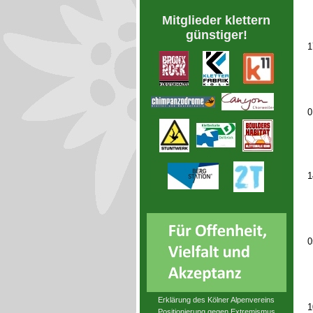
Mitglieder klettern
günstiger!
1
0
1
0
Erklärung des Kölner Alpenvereins
1
Positionierung gegen Extremismus