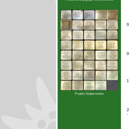
0
0
1
Projekt Stolpersteine
2
-