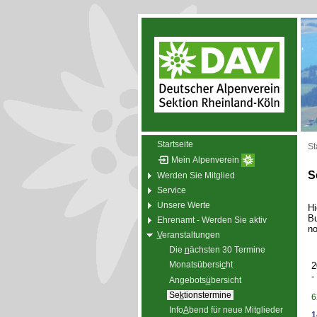
Startseite
St
Mein Alpenverein
S
Werden Sie Mitglied
Service
Unsere Werte
Hi
Bu
Ehrenamt - Werden Sie aktiv
no
V
eranstaltungen
Die
n
ächsten 30 Termine
Monatsübersi
c
ht
2
-
Angebots
ü
bersicht
Se
k
tionstermine
6
Info
A
bend für neue Mitglieder
1