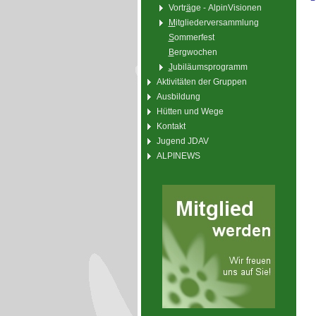
Vortr
ä
ge - AlpinVisionen
M
itgliederversammlung
S
ommerfest
B
ergwochen
J
ubiläumsprogramm
Aktivitäten der Gruppen
Ausbildung
Hütten und Wege
Kontakt
Jugend JDAV
ALPINEWS