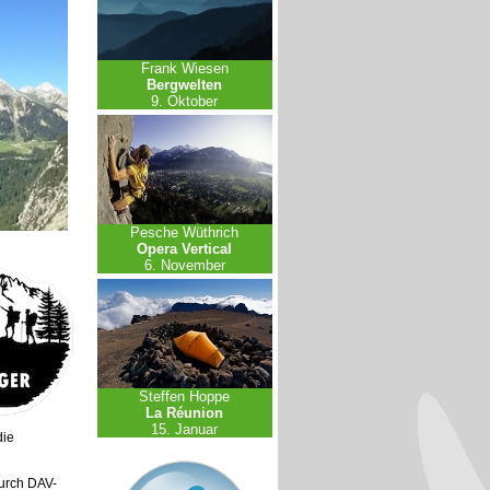
Frank Wiesen
Bergwelten
9. Oktober
Pesche Wüthrich
Opera Vertical
6. November
Steffen Hoppe
La Réunion
15. Januar
die
urch DAV-