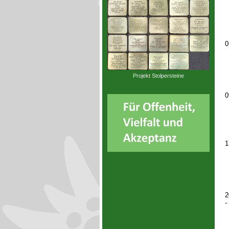
0
Projekt Stolpersteine
0
1
2
-