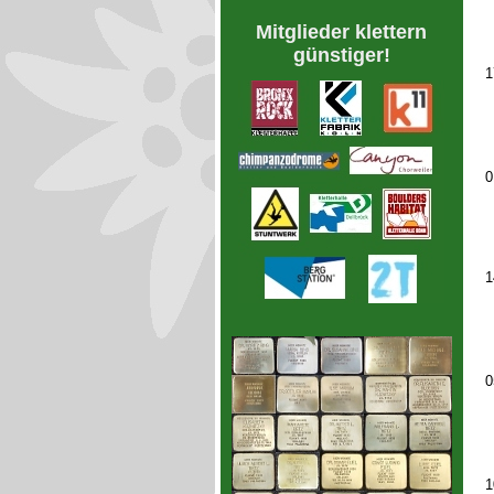
Mitglieder klettern
günstiger!
1
0
1
0
1