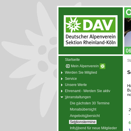
Startseite
St
Mein Alpenverein
S
Werden Sie Mitglied
Service
Unsere Werte
Hi
Bu
Ehrenamt - Werden Sie aktiv
no
V
eranstaltungen
Die
n
ächsten 30 Termine
Monatsübersi
c
ht
2
-
Angebots
ü
bersicht
Se
k
tionstermine
6
Info
A
bend für neue Mitglieder
1