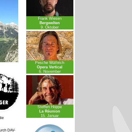
Frank Wiesen
Bergwelten
9. Oktober
Pesche Wüthrich
Opera Vertical
6. November
Steffen Hoppe
La Réunion
15. Januar
die
urch DAV-