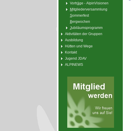
Vortr
ä
ge - AlpinVisionen
M
itgliederversammlung
S
ommerfest
B
ergwochen
J
ubiläumsprogramm
Aktivitäten der Gruppen
Ausbildung
Hütten und Wege
Kontakt
Jugend JDAV
ALPINEWS