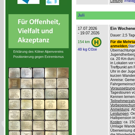
Leitung
:
Friedg
Juli
17.07.2026
Ein Wochene
- 19.07.2026
Dauer: 2,5 Tag
Für die Mehrta
154 km
anmelden.
Stan
40 kg CO
e
2
Übernachtunge
Erklärung des Kölner Alpenvereins
Jugendherber
Positionierung gegen Extremismus
ca. 20 Km durc
in Lokalen vor 
Treffpunkt am 
Uhr in der Jug
kurzen Wander
Anreise: Gemei
Fahrgemeinscha
Voraussetzung
Tagestouren vo
Kennen lernen 
Teilnehmerzah
Vorbesprechu
Anmeldung
: A
Leistungen
: O
Halbpension in
Kosten
: ca. 15
Umlage Wanderl
Überweisung d
die Wanderleite