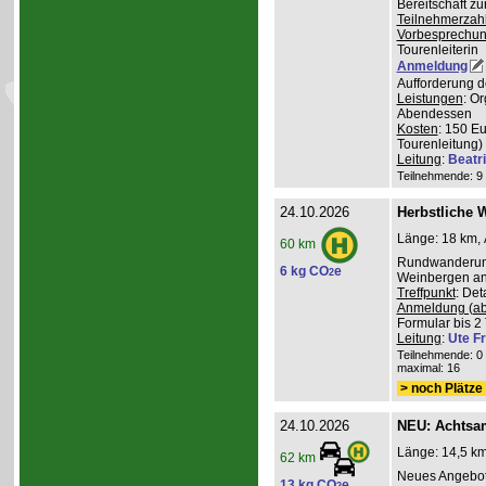
Bereitschaft z
Teilnehmerzah
Vorbesprechu
Tourenleiterin
Anmeldung
Aufforderung d
Leistungen
: O
Abendessen
Kosten
: 150 E
Tourenleitung)
Leitung
:
Beatr
Teilnehmende: 9 /
24.10.2026
Herbstliche 
Länge: 18 km, 
60 km
Rundwanderung
6 kg CO
e
2
Weinbergen an 
Treffpunkt
: De
Anmeldung (ab
Formular bis 2 
Leitung
:
Ute Fr
Teilnehmende: 0 /
maximal: 16
> noch Plätze 
24.10.2026
NEU: Achtsa
Länge: 14,5 km
62 km
Neues Angebot
13 kg CO
e