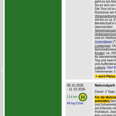
geht es am Abe
Da es sich um 
Die Tour ist so
Rückreise am 6
Voraussetzung
mit bis zu ca. 
Bereitschaft i
übernachten.
Teilnehmerzah
Vorbesprechu
und im Telefong
Anmeldung
Leistungen
: O
Mehrbettzimmern
Kosten
: ca. 2
für Wanderleite
Tag und zwei 
und Aufforderu
Leitung
:
Olaf 
Teilnehmende: 0 /
> noch Plätze 
09.10.2026
Nationalpark
- 11.10.2026
Dauer: 2 Tage,
214 km
Für die Mehrta
anmelden.
Stan
45 kg CO
e
2
(mit Schwimmb
am Edersee mi
Frühstück. Zw
teils auf dem 