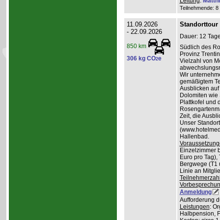
Leitung
:
Matth
Teilnehmende: 8 /
11.09.2026
Standorttour
- 22.09.2026
Dauer: 12 Tage
850 km
Südlich des Ro
Provinz Trentin
306 kg CO
e
2
Vielzahl von Mö
abwechslungsr
Wir unternehme
gemäßigtem Te
Ausblicken auf
Dolomiten wie 
Plattkofel und
Rosengartenma
Zeit, die Ausbl
Unser Standortq
(www.hotelmedil
Hallenbad.
Voraussetzung
Einzelzimmer b
Euro pro Tag), 
Bergwege (T1 un
Linie an Mitgl
Teilnehmerzah
Vorbesprechu
Anmeldung
Aufforderung d
Leistungen
: O
Halbpension, 