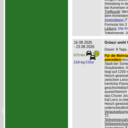
Griesberg in 
bei Kommern mi
Treffpunkt
: Wei
dem Anmelden
Anmeldung
Formular bis 3 
Leitung
:
Ute Fr
Teilnehmende: 18 
16.08.2026
Grüezi wohl
- 23.08.2026
Dauer: 8 Tage, 
670 km
Für die Mehrta
anmelden.
Hesc
218 kg CO
e
2
Stadt der Schw
Graubünden. A
liegt auf 1200
Hesch gewüsst:
zwischen Lenz
herrliche Pan
geschichtsträc
aussichtsreich
das Churer Joc
hat Lenz zu bie
Hesch gewüsst:
unterschiedlic
Voraussetzung
T2.
Teilnehmerzah
Vorbesprechu
Anmeldung