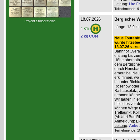
Leitung
:
Ute Fr
Teilnehmende: 9 /
18.07.2026
Bergischer W
Projekt Stolpersteine
Länge: 18,9 km
4 km
2 kg CO
e
2
Neue Tourenlei
wurde hitzebe
18.07.26 vers
Bahnhof Overat
entlang bis zum
Höhe oberhalb 
dem Bergischen
durch Honsbac
erneut bei Neu
erklimmen, wo 
hinunter Richt
Rosenow oder d
Rathausplatz, 
nehmen könne
Wir laufen in 
bitte dies vor 
können Wege m
Treffpunkt
: Köl
(Abfahrt Bus R
Anmeldung
: E
Leitung
:
Anke 
Teilnehmende: 10 