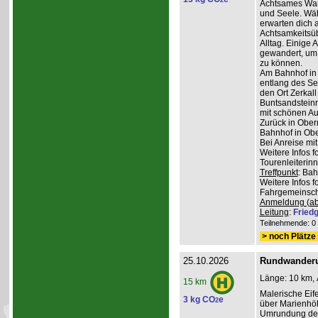
2
Achtsames Wand
und Seele. Wä
erwarten dich
Achtsamkeitsüb
Alltag. Einige 
gewandert, um
zu können.
Am Bahnhof in
entlang des Se
den Ort Zerkall
Buntsandsteinr
mit schönen Au
Zurück in Ober
Bahnhof in Obe
Bei Anreise mi
Weitere Infos 
Tourenleiterin
Treffpunkt
: Ba
Weitere Infos 
Fahrgemeinscha
Anmeldung (ab
Leitung
:
Friedg
Teilnehmende: 0 /
> noch Plätze 
25.10.2026
Rundwanderu
Länge: 10 km, 
15 km
Malerische Ei
3 kg CO
e
2
über Marienhöh
Umrundung de