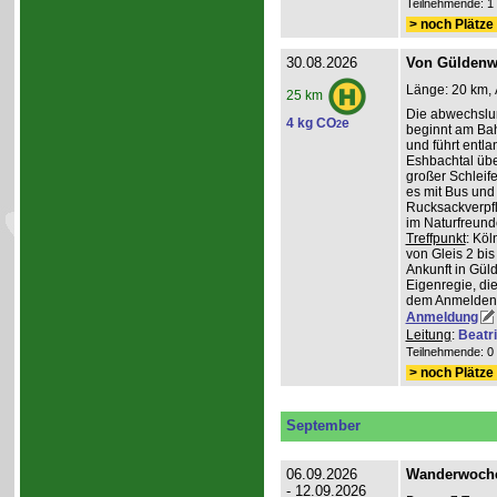
Teilnehmende: 1 /
> noch Plätze 
30.08.2026
Von Güldenwe
Länge: 20 km, 
25 km
Die abwechslu
4 kg CO
e
2
beginnt am Ba
und führt entl
Eshbachtal üb
großer Schleife
es mit Bus und
Rucksackverpfl
im Naturfreun
Treffpunkt
: Köl
von Gleis 2 bis
Ankunft in Gül
Eigenregie, die
dem Anmelden
Anmeldung
Leitung
:
Beatr
Teilnehmende: 0 /
> noch Plätze 
September
06.09.2026
Wanderwoche 
- 12.09.2026