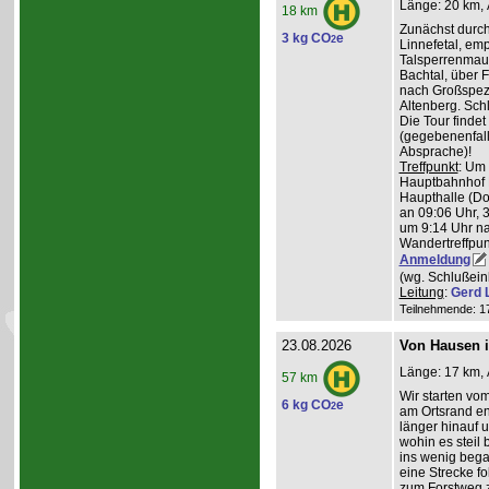
Länge: 20 km, 
18 km
Zunächst durch
3 kg CO
e
2
Linnefetal, em
Talsperrenmaue
Bachtal, über F
nach Großspez
Altenberg. Sch
Die Tour findet
(gegebenenfal
Absprache)!
Treffpunkt
: Um
Hauptbahnhof K
Haupthalle (Do
an 09:06 Uhr, 
um 9:14 Uhr na
Wandertreffpun
Anmeldung
(wg. Schlußein
Leitung
:
Gerd 
Teilnehmende: 17 
23.08.2026
Von Hausen i
Länge: 17 km, 
57 km
Wir starten v
6 kg CO
e
2
am Ortsrand en
länger hinauf 
wohin es steil 
ins wenig beg
eine Strecke fol
zum Forstweg z