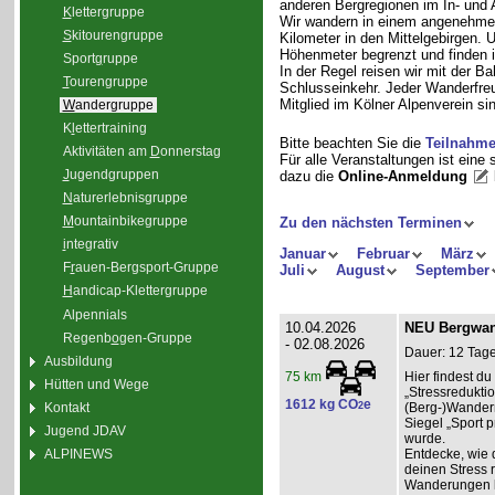
anderen Bergregionen im In- und
K
lettergruppe
Wir wandern in einem angenehme
S
kitourengruppe
Kilometer in den Mittelgebirgen.
Höhenmeter begrenzt und finden i
Sport
g
ruppe
In der Regel reisen wir mit der 
T
ourengruppe
Schlusseinkehr. Jeder Wanderfreu
Mitglied im Kölner Alpenverein sin
W
andergruppe
K
l
ettertraining
Bitte beachten Sie die
Teilnahm
Aktivitäten am
D
onnerstag
Für alle Veranstaltungen ist eine
J
ugendgruppen
dazu die
Online-Anmeldung
N
aturerlebnisgruppe
M
ountainbikegruppe
Zu den nächsten Terminen
i
ntegrativ
Januar
Februar
März
F
r
auen-Bergsport-Gruppe
Juli
August
September
H
andicap-Klettergruppe
Alpennials
10.04.2026
NEU Bergwand
Regenb
o
gen-Gruppe
- 02.08.2026
Dauer: 12 Tage
Ausbildung
Hier findest 
75 km
Hütten und Wege
„Stressredukti
1612 kg CO
e
Kontakt
2
(Berg-)Wander
Siegel „Sport p
Jugend JDAV
wurde.
ALPINEWS
Entdecke, wie 
deinen Stress 
Wanderungen l