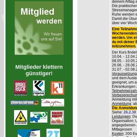
deinem Alltag
Die praktisch
Stressmanageme
Ruhe werden er
Damit die Übung
über vier Woch
Eine Teilnahme
Wochenenden m
werden. Um ei
du mit deiner
teilzunehmen.
Der Kurs findet
10.04. - 12.04
08.05. - 10.0
26.06. - 28.06
Mitglieder klettern
31.07. - 02.08
günstiger!
Voraussetzung
und dem Austau
geeignet, um a
Erkrankungen z
Teilnehmerzah
Vorbesprechu
Anmeldung mitg
Anmeldung
: a
Die Anmeldung
Siehe:
26.2.38
Leistungen
: D
Organisation; 
angegebenen J
Mittagessen
Kosten
: 200 E