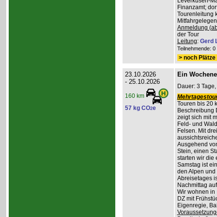
Leverkusen-Man
Finanzamt; dor
Tourenleitung 
Mitfahrgelegen
Anmeldung (ab
der Tour
Leitung
:
Gerd 
Teilnehmende: 0 /
> noch Plätze 
23.10.2026
Ein Wochene
- 25.10.2026
Dauer: 3 Tage,
160 km
Mehrtagestour
Touren bis 20 
57 kg CO
e
2
Beschreibung 
zeigt sich mit
Feld- und Wal
Felsen. Mit dr
aussichtsreich
Ausgehend vom
Stein, einen St
starten wir di
Samstag ist ei
den Alpen und 
Abreisetages i
Nachmittag au
Wir wohnen in
DZ mit Frühstüc
Eigenregie, B
Voraussetzung