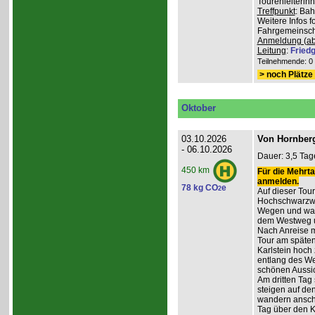
Tourenleiterin
Treffpunkt
: Ba
Weitere Infos 
Fahrgemeinscha
Anmeldung (ab
Leitung
:
Friedg
Teilnehmende: 0 /
> noch Plätze 
Oktober
03.10.2026
Von Hornberg
- 06.10.2026
Dauer: 3,5 Tag
450 km
Für die Mehrta
anmelden.
78 kg CO
e
2
Auf dieser Tour
Hochschwarzwa
Wegen und wan
dem Westweg 
Nach Anreise mi
Tour am späten
Karlstein hoch
entlang des W
schönen Aussic
Am dritten Tag 
steigen auf de
wandern anschl
Tag über den 