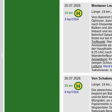
25.07.2026
Montaner Lev
Länge: 19 km, 
20 km
Vom Bahnhof O
3 kg CO
e
2
Ophoven, dann 
nach Diepental
Balken und üb
Imbach und du
Bahnhof Oplade
findet nur bei 
Treffpunkt
: Sta
Anreisende ab 
der Haupthalle
8:25 Uhr) nach
Wandertreffpun
Anmeldung
: E
(wegen Schlus
Leitung
:
Gerd 
Teilnehmende: 11 
26.07.2026
Von Schaber
Länge: 18 km, 
35 km
Die abwechslu
4 kg CO
e
2
beginnt am Bah
und Ab führt s
Müngsten, an 
Papiermühle na
Wuppertaler Se
Naturpark Ber