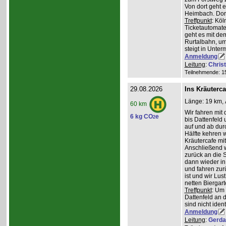
Von dort geht 
Heimbach. Dort
Treffpunkt
: Köl
Ticketautomate
geht es mit de
Rurtalbahn, u
steigt in Unte
Anmeldung
Leitung
:
Chris
Teilnehmende: 15 
29.08.2026
Ins Kräuterc
Länge: 19 km, 
60 km
Wir fahren mit 
6 kg CO
e
2
bis Dattenfeld
auf und ab dur
Hälfte kehren w
Kräutercafe mi
Anschließend 
zurück an die S
dann wieder in
und fahren zur
ist und wir Lu
netten Biergar
Treffpunkt
: Um
Dattenfeld an d
sind nicht ident
Anmeldung
Leitung
:
Gerda