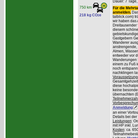
Dauer: 7 Tage,
750 km
Für die Mehrta
anmelden.
Das 
218 kg CO
e
2
talblick.com) t
wir haben das 
Dreitausender v
diesem schöne
gebietskundig
Gastgebern Ger
Wanderer ausge
anstrengende, 
Almen, Wasserf
entweder vor d
Wanderungen lo
einem zu Fuß i
noch entspannt
nachklingen la
Voraussetzung
Gesamtgehzeiten
diese hochalpi
keine besonder
übernachten (E
Teilnehmerzah
Vorbesprechu
Anmeldung
an einer Vortou
Details bei de
Leistungen
: O
mit HP inkl. L
Kosten
: ca. 65
Teilnahmebest