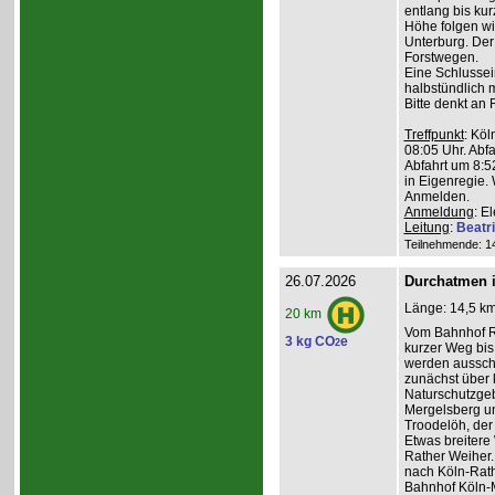
entlang bis kur
Höhe folgen wi
Unterburg. Der
Forstwegen.
Eine Schlussein
halbstündlich 
Bitte denkt an
Treffpunkt
: Köl
08:05 Uhr. Abfa
Abfahrt um 8:5
in Eigenregie. 
Anmelden.
Anmeldung
: E
Leitung
:
Beatr
Teilnehmende: 14 
26.07.2026
Durchatmen i
Länge: 14,5 km
20 km
Vom Bahnhof Rö
3 kg CO
e
2
kurzer Weg bis 
werden ausschl
zunächst über 
Naturschutzge
Mergelsberg u
Troodelöh, der
Etwas breiter
Rather Weiher. 
nach Köln-Rath
Bahnhof Köln-M