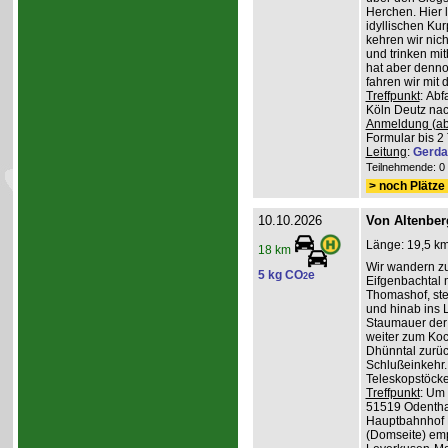
Herchen. Hier 
idyllischen Ku
kehren wir nich
und trinken mit
hat aber denno
fahren wir mit
Treffpunkt
: Ab
Köln Deutz nach
Anmeldung (ab
Formular bis 2 
Leitung
:
Gerda
Teilnehmende: 0 /
> noch Plätze 
10.10.2026
Von Altenber
Länge: 19,5 km
18 km
Wir wandern z
5 kg CO
e
2
Eifgenbachtal 
Thomashof, st
und hinab ins L
Staumauer der 
weiter zum Koc
Dhünntal zurüc
Schlußeinkehr.
Teleskopstöck
Treffpunkt
: Um
51519 Odenthal
Hauptbahnhof K
(Domseite) emp