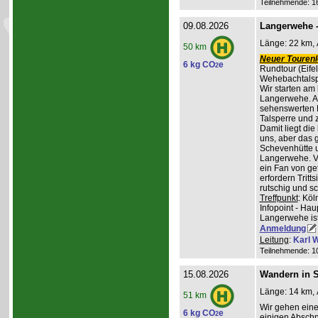
Teilnehmende: 16 
09.08.2026
Langerwehe -
Länge: 22 km, 
50 km
Neuer Tourenle
6 kg CO
e
2
Rundtour (Eife
Wehebachtalsp
Wir starten am
Langerwehe. A
sehenswerten L
Talsperre und 
Damit liegt die
uns, aber das g
Schevenhütte u
Langerwehe. Ve
ein Fan von ge
erfordern Trit
rutschig und s
Treffpunkt
: Kö
Infopoint - Hau
Langerwehe ist
Anmeldung
Leitung
:
Karl W
Teilnehmende: 10 
15.08.2026
Wandern in St
Länge: 14 km, 
51 km
Wir gehen ein
6 kg CO
e
2
einigen Abschni