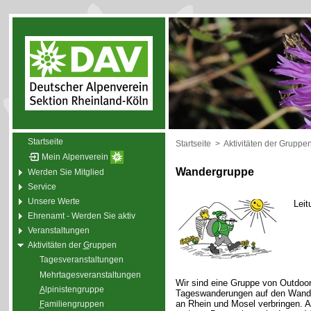
Startseite
Startseite
>
Aktivitäten der Gruppe
Mein Alpenverein
Wandergruppe
Werden Sie Mitglied
Service
Unsere Werte
Leit
Ehrenamt - Werden Sie aktiv
Veranstaltungen
Aktivitäten der
G
ruppen
Tagesveranstaltungen
Mehrtagesveranstaltungen
Wir sind eine Gruppe von Outdoor
A
lpinistengruppe
Tageswanderungen auf den Wande
an Rhein und Mosel verbringen. 
F
amiliengruppen