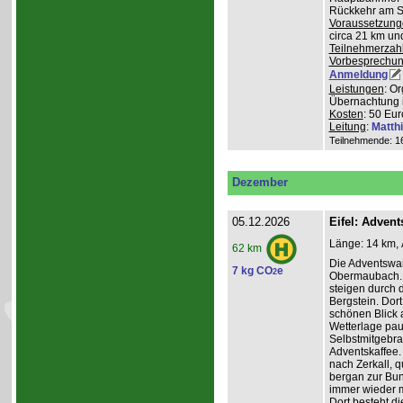
Rückkehr am So
Voraussetzung
circa 21 km u
Teilnehmerzah
Vorbesprechu
Anmeldung
Leistungen
: O
Übernachtung 
Kosten
: 50 Eur
Leitung
:
Matth
Teilnehmende: 16 
Dezember
05.12.2026
Eifel: Adve
Länge: 14 km, 
62 km
Die Adventswa
7 kg CO
e
2
Obermaubach. 
steigen durch 
Bergstein. Dort
schönen Blick 
Wetterlage paus
Selbstmitgebra
Adventskaffee.
nach Zerkall, 
bergan zur Bun
immer wieder m
Dort besteht di