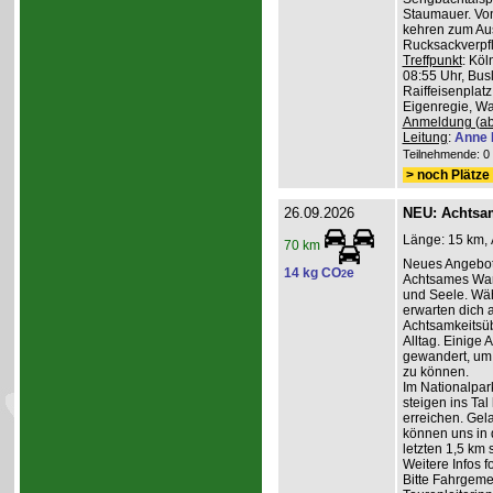
Staumauer. Von
kehren zum Au
Rucksackverpf
Treffpunkt
: Köl
08:55 Uhr, Bus
Raiffeisenplatz
Eigenregie, Wan
Anmeldung (ab
Leitung
:
Anne 
Teilnehmende: 0 /
> noch Plätze 
26.09.2026
NEU: Achtsa
Länge: 15 km, 
70 km
Neues Angebot
14 kg CO
e
2
Achtsames Wand
und Seele. Wä
erwarten dich
Achtsamkeitsüb
Alltag. Einige 
gewandert, um
zu können.
Im Nationalpar
steigen ins Ta
erreichen. Gel
können uns in 
letzten 1,5 km 
Weitere Infos 
Bitte Fahrgeme