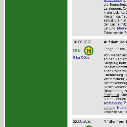
die Tourenleit
Leistungen
: O
Frühstück, Kur
Kosten
: ca. 4
selbst, dreimal
der Küche mitz
Leitung
:
Meike
Teilnehmende: 7 /
16.08.2026
Auf dem Hol
Länge: 22 km, 
50 km
Von Merten aus
6 kg CO
e
2
an der Sieg ent
Siegsteig treff
herunterkommt.
alten Römerstr
Erlebnisweg ‚H
Winterscheid, 
Schreckenberg 
Drisch verlass
Blankenberg z
Treffpunkt
: Köl
oder in Merten
Anmeldung
Leitung
:
Hajo 
Teilnehmende: 20 
22.08.2026
4-Täler-Tour 