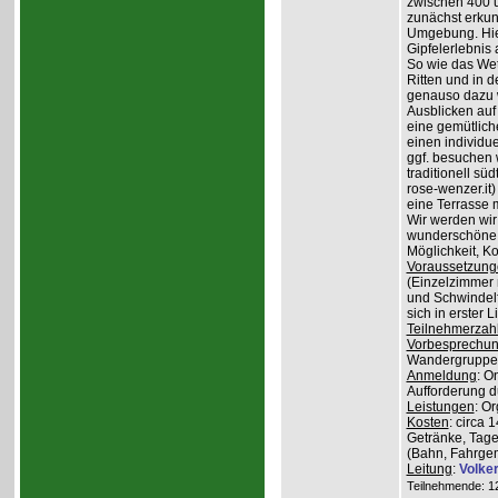
zwischen 400 
zunächst erkun
Umgebung. Hier
Gipfelerlebnis
So wie das Wet
Ritten und in 
genauso dazu w
Ausblicken auf
eine gemütlich
einen individu
ggf. besuchen
traditionell sü
rose-wenzer.it
eine Terrasse 
Wir werden wir
wunderschöne 
Möglichkeit, K
Voraussetzung
(Einzelzimmer n
und Schwindelfr
sich in erster 
Teilnehmerzah
Vorbesprechu
Wandergruppe o
Anmeldung
: O
Aufforderung du
Leistungen
: O
Kosten
: circa 
Getränke, Tage
(Bahn, Fahrge
Leitung
:
Volke
Teilnehmende: 12 