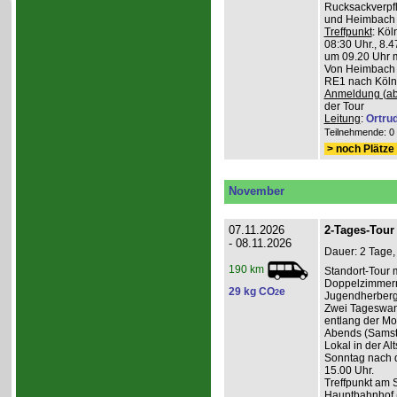
Rucksackverpfl
und Heimbach 
Treffpunkt
: Köl
08:30 Uhr., 8.4
um 09.20 Uhr m
Von Heimbach 1
RE1 nach Köln,
Anmeldung (ab
der Tour
Leitung
:
Ortru
Teilnehmende: 0 /
> noch Plätze 
November
07.11.2026
2-Tages-Tour 
- 08.11.2026
Dauer: 2 Tage,
190 km
Standort-Tour 
Doppelzimmern
29 kg CO
e
2
Jugendherberge
Zwei Tageswan
entlang der Mos
Abends (Samsta
Lokal in der Alt
Sonntag nach d
15.00 Uhr.
Treffpunkt am 
Hauptbahnhof (