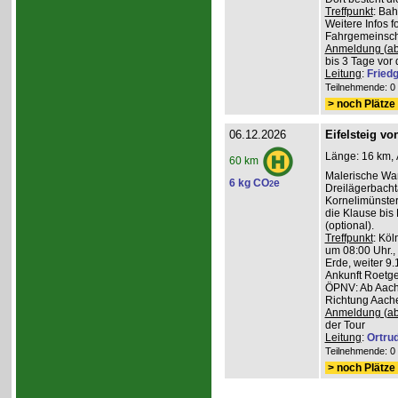
Treffpunkt
: Ba
Weitere Infos 
Fahrgemeinscha
Anmeldung (ab
bis 3 Tage vor 
Leitung
:
Friedg
Teilnehmende: 0 /
> noch Plätze 
06.12.2026
Eifelsteig v
Länge: 16 km, 
60 km
Malerische Wa
6 kg CO
e
2
Dreilägerbacht
Kornelimünster
die Klause bis
(optional).
Treffpunkt
: Köl
um 08:00 Uhr.,
Erde, weiter 9
Ankunft Roetge
ÖPNV: Ab Aach
Richtung Aache
Anmeldung (ab
der Tour
Leitung
:
Ortru
Teilnehmende: 0 /
> noch Plätze 