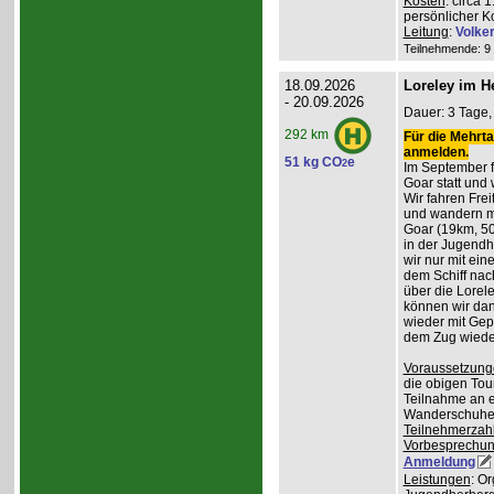
Kosten
: circa 
persönlicher K
Leitung
:
Volke
Teilnehmende: 9 /
18.09.2026
Loreley im H
- 20.09.2026
Dauer: 3 Tage, 
292 km
Für die Mehrta
anmelden.
51 kg CO
e
2
Im September f
Goar statt und 
Wir fahren Frei
und wandern m
Goar (19km, 50
in der Jugend
wir nur mit ei
dem Schiff nac
über die Lorel
können wir da
wieder mit Gep
dem Zug wiede
Voraussetzung
die obigen Tou
Teilnahme an e
Wanderschuhe
Teilnehmerzah
Vorbesprechu
Anmeldung
Leistungen
: O