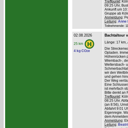
Treffpunkt
: Köl
09:25 Uhr, Bus
Ankunft um 10:3
Gruppe ab Köln
Anmeldung
: P
Leitung
:
Anne 
Teilnehmende: 11 
02.08.2026
Bachtaltour 
Länge: 17 km, 
25 km
Die Streckenw
4 kg CO
e
2
Opladen. Imme
Höhenrücken pa
Wiembach-, des
Weltersbach- u
Schmerbachtal
wir den Weitbl
und gehen hinu
Der Weg verläu
Eine Schlussein
ist mehrfach st
Bitte denkt an
Treffpunkt
: Köl
08:25 Uhr. Abf
(an 8:56), Ums
Abfahrt 9:01 Uh
Eigenregie. Wa
dem Anmelden
Anmeldung
: E
Leitung
:
Beatr