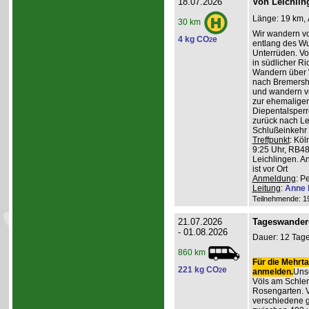
18.07.2026
Von Leichlin
Länge: 19 km, 
30 km
Wir wandern v
4 kg CO
e
2
entlang des W
Unterrüden. Vo
in südlicher R
Wandern über 
nach Bremershe
und wandern vo
zur ehemaligen
Diepentalsperr
zurück nach Le
Schlußeinkehr 
Treffpunkt
: Köl
9:25 Uhr, RB48
Leichlingen. A
ist vor Ort
Anmeldung
: P
Leitung
:
Anne 
Teilnehmende: 19 
21.07.2026
Tageswander
- 01.08.2026
Dauer: 12 Tage
860 km
Für die Mehrta
221 kg CO
e
2
anmelden.
Unse
Völs am Schler
Rosengarten. V
verschiedene 