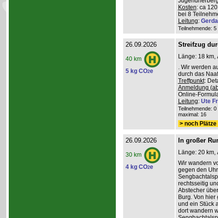
Jugendherberg
Kosten
: ca 12
bei 8 Teilneh
Leitung
:
Gerda
Teilnehmende: 5 /
26.09.2026
Streifzug du
Länge: 18 km, 
40 km
. Wir werden a
5 kg CO
e
2
durch das Naafb
Treffpunkt
: De
Anmeldung (ab
Online-Formula
Leitung
:
Ute Fr
Teilnehmende: 0 /
maximal: 16
> noch Plätze 
26.09.2026
In großer Ru
Länge: 20 km, 
30 km
Wir wandern v
4 kg CO
e
2
gegen den Uhrz
Sengbachtalspe
rechtsseitig u
Abstecher übe
Burg. Von hier
und ein Stück 
dort wandern w
Sengbachtalsp