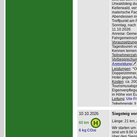
Urwaldsteig du
Kellerwald, ve
malerische Fa
Abendessen in 
Treffpunkt am 
Sonntag, nach
11.10.2026.
Anreise: Gemei
Fahrgemeinscha
Voraussetzung
Tagestouren vo
Kennen lernen 
Teilnehmerzah
Vorbesprechu
Anmeldung
Leistungen
: *
Doppelzimmer, 
Hotel gegen Au
Kosten
: ca. 20
Tourismusabgab
Eigenverpfleg
in Höhe von Eu
Leitung
:
Ute Fr
Teilnehmende: 9 /
10.10.2026
Siegsteig vo
Länge: 21 km, 
60 km
Wir starten um
6 kg CO
e
2
sind um 9.00 Uh
über den Siegs