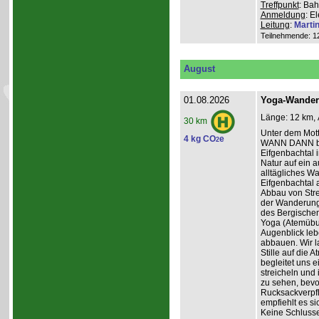
Treffpunkt
: Bah
Anmeldung
: E
Leitung
:
Marti
Teilnehmende: 12 
August
01.08.2026
Yoga-Wanderu
Länge: 12 km, 
30 km
Unter dem Mo
4 kg CO
e
2
WANN DANN be
Eifgenbachtal 
Natur auf ein 
alltägliches W
Eifgenbachtal a
Abbau von Stre
der Wanderung 
des Bergischen
Yoga (Atemübun
Augenblick leb
abbauen. Wir l
Stille auf die
begleitet uns 
streicheln und
zu sehen, bevo
Rucksackverpfle
empfiehlt es si
Keine Schluss