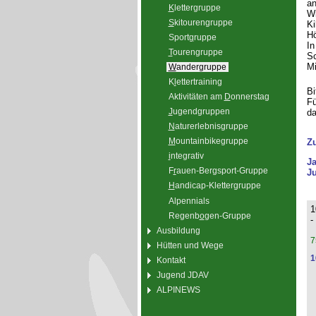
an
K
lettergruppe
Wi
S
kitourengruppe
Ki
Hö
Sport
g
ruppe
In
T
ourengruppe
Sc
Mi
W
andergruppe
K
l
ettertraining
Bi
Aktivitäten am
D
onnerstag
Fü
J
ugendgruppen
da
N
aturerlebnisgruppe
M
ountainbikegruppe
Z
i
ntegrativ
J
F
r
auen-Bergsport-Gruppe
Ju
H
andicap-Klettergruppe
Alpennials
1
Regenb
o
gen-Gruppe
-
Ausbildung
7
Hütten und Wege
1
Kontakt
Jugend JDAV
ALPINEWS