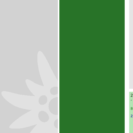
2
-
8
2