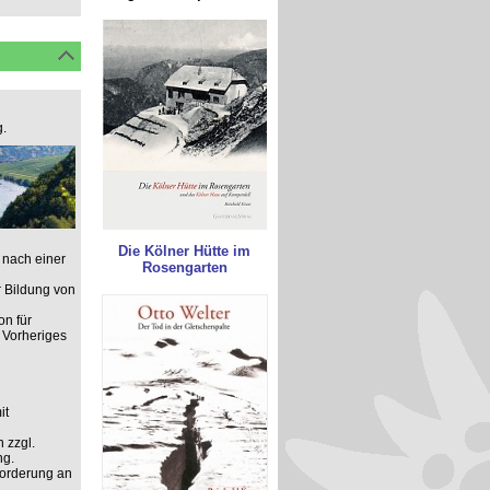
.
Die Kölner Hütte im
 nach einer
Rosengarten
 Bildung von
on für
 Vorheriges
it
 zzgl.
ng.
forderung an