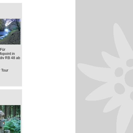
 Für
opoint in
ativ RB 48 ab
r Tour