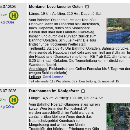
5.07.2026
Montaner Leverkusener Osten
Länge: 19 km, Aufstieg: 210 Hm, Dauer: 5 Std.
0 km
Vom Bahnhof Opladen durch das NaturGut
 kg CO
e
2
Ophoven, dann im Ölbachtal bis Oberölbach,
nach Diepental, durch den Sinnespark
Balken und über den Landrat-Lukas-Weg,
Imbach und durch die Ruhlach zurück zum
Bahnhof Opladen. Schlußeinkehr. Die Tour
findet nur bei trockenem Wetter statt!
Treffpunkt
: Start: 08:45 Uhr Bahnhof Opladen, Bahnsteigbrücke.
Anreisende ab Hauptbahnhof Köln wird ein Treff um 8 Uhr am Inf
der Haupthalle (Domseite) empfohlen: RE 7 ab 8:21 Uhr (altern
8:25 Uhr) nach Opladen. Die Tourenleitung kommt direkt zum
Wandertreffpunkt.
Anmeldung
: Elektronisch per Online-Formular bis 3 Tage vor de
(wegen Schlusseinkehr)
Leitung
:
Gerd Lorenz
Teilnehmende: 11 / Warteliste: 0 / in Bearbeitung: 0
/ maximal: 15
6.07.2026
Durchatmen im Königsforst
Länge: 14,5 km, Aufstieg: 139 Hm, Dauer: 4 Std.
0 km
Vom Bahnhof Rösrath-Stümpen ist es nur ein
 kg CO
e
2
kurzer Weg bis in den Königsforst. Wir
werden ausschließlich im Wald wandern,
zunächst über kleinere Wege durch das
Naturschutzgebiet Krumbach zum
Mergelsberg und weiter zum Monte
Troodelöh, der höchsten Erhebung von Köln.