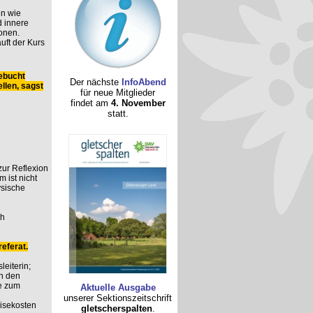
n wie
 innere
onen.
uft der Kurs
ebucht
Der nächste
InfoAbend
llen, sagst
für neue Mitglieder
findet am
4. November
statt.
 zur Reflexion
 ist nicht
ysische
ch
eferat.
leiterin;
n den
e zum
Aktuelle Ausgabe
unserer Sektionszeitschrift
eisekosten
gletscherspalten
.