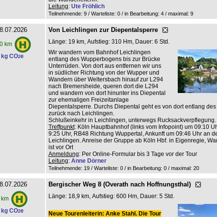
Leitung
:
Ute Fröhlich
Teilnehmende: 9 / Warteliste: 0 / in Bearbeitung: 4
/ maximal: 9
8.07.2026
Von Leichlingen zur Diepentalsperre
Länge: 19 km, Aufstieg: 310 Hm, Dauer: 6 Std.
0 km
Wir wandern vom Bahnhof Leichlingen
 kg CO
e
2
entlang des Wupperbogens bis zur Brücke
Unterrüden. Von dort aus entfernen wir uns
in südlicher Richtung von der Wupper und
Wandern über Weltersbach hinauf zur L294
nach Bremersheide, queren dort die L294
und wandern von dort hinunter ins Diepental
zur ehemaligen Freizeitanlage
Diepentalsperre. Durchs Diepental geht es von dort entlang de
zurück nach Leichlingen.
Schlußeinkehr in Leichlingen, unterwegs Rucksackverpflegung.
Treffpunkt
: Köln Hauptbahnhof (links vom Infopoint) um 09:10 Uhr
9:25 Uhr, RB48 Richtung Wuppertal, Ankunft um 09:46 Uhr an de
Leichlingen. Anreise der Gruppe ab Köln Hbf. in Eigenregie, Wan
ist vor Ort
Anmeldung
: Per Online-Formular bis 3 Tage vor der Tour
Leitung
:
Anne Dörner
Teilnehmende: 19 / Warteliste: 0 / in Bearbeitung: 0
/ maximal: 20
8.07.2026
Bergischer Weg 8 (Overath nach Hoffnungsthal)
Länge: 18,9 km, Aufstieg: 600 Hm, Dauer: 5 Std.
 km
 kg CO
e
2
Neue Tourenleiterin: Anke Stahl. Die Tour