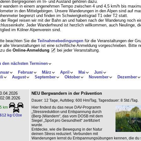
deren Bergregionen im In- und Ausland gehören dazu.
r wandern in einem angenehmen Tempo zwischen 4 und 4,5 km/h bis maxima
lometer in den Mittelgebirgen. Unsere Wanderungen in den Alpen sind auf ma
henmeter begrenzt und finden im Schwierigkeitsgrad T1 oder T2 statt.
 der Regel reisen wir mit der Bahn an und haben nach der Wanderung noch ei
hlusseinkehr. Jeder Wanderfreund ist herzlich willkommen, auch Neulinge, di
tglied im Kölner Alpenverein sind.
tte beachten Sie die
Teilnahmebedingungen
für die Veranstaltungen der Gr
r alle Veranstaltungen ist eine schriftliche Anmeldung vorgeschrieben. Bitte 
zu die
Online-Anmeldung
bei jeder Veranstaltung
.
u den nächsten Terminen
anuar
Februar
März
April
Mai
Juni
li
August
September
Oktober
November
Dezember
0.04.2026
NEU Bergwandern in der Prävention
 02.08.2026
Dauer: 12 Tage, Aufstieg: 600 Hm/Tag, Tagesdauer: 8 Std./Tag.
Hier findest du das neue DAV-Programm
5 km
„Stressreduktion und Entspannung durch
612 kg CO
e
2
(Berg-)Wandern“, das vom DOSB mit dem
Siegel „Sport pro Gesundheit“ zertifiziert
wurde.
Entdecke, wie die Bewegung in der Natur
deinen Stress reduziert. Verbunden mit
Wanderungen lernst du Entspannungsübungen kennen, die du s