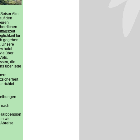
Seiser Alm.
auf den
ouren
herrlichen
ttagszeit
lichkeit für
ich gegeben,
. Unsere
ww.hotel-
wie über
Völs.
ssen, die
ns über jede
mern
tsicherheit
r richtet
hreibungen
t nach
 Halbpension
ten wie
 Abreise