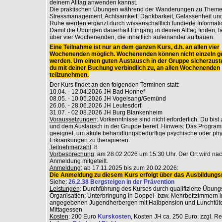
deinem Alltag anwenden kannst.
Die praktischen Übungen während der Wanderungen zu Theme
Stressmanagement, Achtsamkeit, Dankbarkeit, Gelassenheit und
Ruhe werden ergänzt durch wissenschaftlich fundierte Informati
Damit die Übungen dauerhaft Eingang in deinen Alltag finden, lä
über vier Wochenenden, die inhaltlich aufeinander aufbauen.
Eine Teilnahme ist nur an dem ganzen Kurs, d.h. an allen vier
Wochenenden möglich. Wochenenden können nicht einzeln g
werden. Um einen guten Austausch in der Gruppe sicherzuste
du mit deiner Buchung verbindlich zu, an allen Wochenenden
teilzunehmen.
Der Kurs findet an den folgenden Terminen statt:
10.04. - 12.04.2026 JH Bad Honnef
08.05. - 10.05.2026 JH Vogelsang/Gemünd
26.06. - 28.06.2026 JH Leutesdorf
31.07. - 02.08.2026 JH Burg Blankenheim
Voraussetzungen
: Vorkenntnisse sind nicht erforderlich. Du bist
und dem Austausch in der Gruppe bereit. Hinweis: Das Programm
geeignet, um akute behandlungsbedürftige psychische oder ph
Erkrankungen zu therapieren.
Teilnehmerzahl
: 8
Vorbesprechung
: am 28.02.2026 um 15:30 Uhr. Der Ort wird na
Anmeldung mitgeteilt.
Anmeldung
: ab 17.11.2025 bis zum 20.02.2026:
Die Anmeldung zu diesem Kurs erfolgt über das Ausbildungsr
Siehe:
26.2.38 Bergsteigen in der Prävention
Leistungen
: Durchführung des Kurses durch qualifizierte Übungs
Organisation; Unterbringung in Doppel- bzw. Mehrbettzimmern i
angegebenen Jugendherbergen mit Halbpension und Lunchtüt
Mittagessen
Kosten
: 200 Euro
Kurskosten
, Kosten JH ca. 250 Euro; zzgl. R