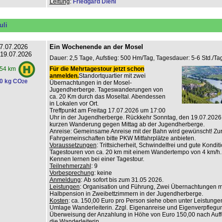
Leitung
:
Friedgard Diehl
uli
7.07.2026
Ein Wochenende an der Mosel
 19.07.2026
Dauer: 2,5 Tage, Aufstieg: 500 Hm/Tag, Tagesdauer: 5-6 Std./Tag
Für die Mehrtagestour jetzt schon
54 km
anmelden.
Standortquartier mit zwei
0 kg CO
e
2
Übernachtungen in der Mosel-
Jugendherberge. Tageswanderungen von
ca. 20 Km durch das Moseltal. Abendessen
in Lokalen vor Ort.
Treffpunkt am Freitag 17.07.2026 um 17:00
Uhr in der Jugendherberge. Rückkehr Sonntag, den 19.07.2026
kurzen Wanderung gegen Mittag ab der Jugendherberge.
Anreise: Gemeinsame Anreise mit der Bahn wird gewünscht! Zur
Fahrgemeinschaften bitte PKW Mitfahrplätze anbieten.
Voraussetzungen
: Trittsicherheit, Schwindelfrei und gute Konditi
Tagestouren von ca. 20 km mit einem Wandertempo von 4 km/h.
Kennen lernen bei einer Tagestour.
Teilnehmerzahl
: 9
Vorbesprechung
: keine
Anmeldung
: Ab sofort bis zum 31.05 2026.
Leistungen
: Organisation und Führung, Zwei Übernachtungen m
Halbpension in Zweibettzimmern in der Jugendherberge.
Kosten
: ca. 150,00 Euro pro Person siehe oben unter Leistungen
Umlage Wanderleiterin. Zzgl. Eigenanreise und Eigenverpflegu
Überweisung der Anzahlung in Höhe von Euro 150,00 nach Auf
die Wanderleiterin.