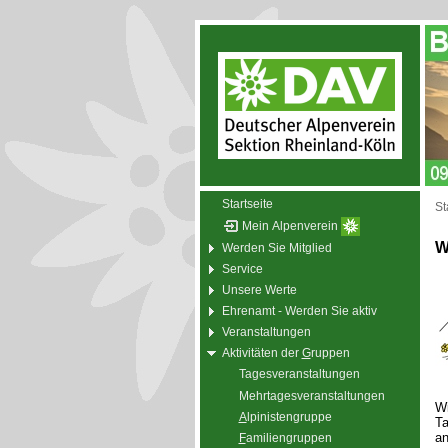
Startseite
St
Mein Alpenverein
W
Werden Sie Mitglied
Service
Unsere Werte
Ehrenamt - Werden Sie aktiv
Veranstaltungen
Aktivitäten der
G
ruppen
Tagesveranstaltungen
Mehrtagesveranstaltungen
Wi
A
lpinistengruppe
Ta
an
F
amiliengruppen