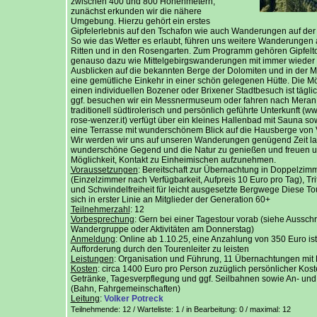
zwischen 400 und 800 Höhenmetern,
zunächst erkunden wir die nähere
Umgebung. Hierzu gehört ein erstes
Gipfelerlebnis auf den Tschafon wie auch Wanderungen auf der 
So wie das Wetter es erlaubt, führen uns weitere Wanderungen 
Ritten und in den Rosengarten. Zum Programm gehören Gipfelt
genauso dazu wie Mittelgebirgswanderungen mit immer wieder 
Ausblicken auf die bekannten Berge der Dolomiten und in der Mi
eine gemütliche Einkehr in einer schön gelegenen Hütte. Die Mög
einen individuellen Bozener oder Brixener Stadtbesuch ist tägl
ggf. besuchen wir ein Messnermuseum oder fahren nach Meran
traditionell südtirolerisch und persönlich geführte Unterkunft (w
rose-wenzer.it) verfügt über ein kleines Hallenbad mit Sauna so
eine Terrasse mit wunderschönem Blick auf die Hausberge von 
Wir werden wir uns auf unseren Wanderungen genügend Zeit la
wunderschöne Gegend und die Natur zu genießen und freuen u
Möglichkeit, Kontakt zu Einheimischen aufzunehmen.
Voraussetzungen
: Bereitschaft zur Übernachtung in Doppelzim
(Einzelzimmer nach Verfügbarkeit, Aufpreis 10 Euro pro Tag), Trit
und Schwindelfreiheit für leicht ausgesetzte Bergwege Diese Tou
sich in erster Linie an Mitglieder der Generation 60+
Teilnehmerzahl
: 12
Vorbesprechung
: Gern bei einer Tagestour vorab (siehe Aussc
Wandergruppe oder Aktivitäten am Donnerstag)
Anmeldung
: Online ab 1.10.25, eine Anzahlung von 350 Euro is
Aufforderung durch den Tourenleiter zu leisten
Leistungen
: Organisation und Führung, 11 Übernachtungen mit
Kosten
: circa 1400 Euro pro Person zuzüglich persönlicher Kos
Getränke, Tagesverpflegung und ggf. Seilbahnen sowie An- und
(Bahn, Fahrgemeinschaften)
Leitung
:
Volker Potreck
Teilnehmende: 12 / Warteliste: 1 / in Bearbeitung: 0
/ maximal: 12