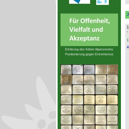
J
1
-
1
4
Erklärung des Kölner Alpenvereins
Positionierung gegen Extremismus