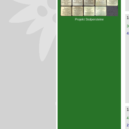
1
Projekt Stolpersteine
3
4
1
4
2