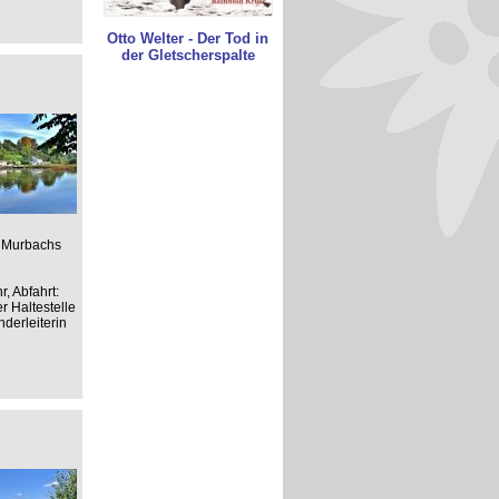
Otto Welter - Der Tod in
der Gletscherspalte
s Murbachs
, Abfahrt:
r Haltestelle
derleiterin