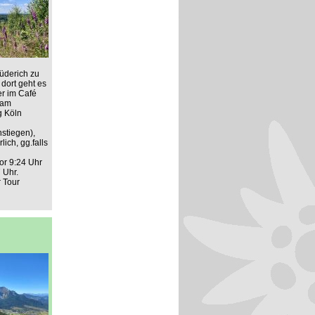
üderich zu
dort geht es
er im Café
 am
g Köln
stiegen),
ich, gg.falls
or 9:24 Uhr
 Uhr.
r Tour