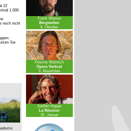
l 22
ximal 1.000
Frank Wiesen
ne
Bergwelten
e noch nicht
9. Oktober
uppen.
nutzen Sie
Pesche Wüthrich
Opera Vertical
6. November
Steffen Hoppe
La Réunion
15. Januar
elbst in