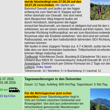
wurde hitzebedingt vom 27.06.26 auf den
18.07.26 verschoben.
Wir starten am
Bahnhof Overath und laufen an der Agger
entlang bis zum Start der 8. Etappe auf der
Höhe oberhalb von Overath. Von dort meist
dem Bergischen Weg folgend laufen wir
durch Honsbach, überqueren die Agger
erneut bei Neuhonrath, um danach in stetigem Auf und Ab den L
erklimmen, wo wir einen schönen Weitblick auf Köln haben. Von 
hinunter Richtung Hoffnungsthal, wo wir zum Abschluss entwed
Rosenow oder der Eisdiele einkehren. Von dort sind wir schnell
Rathausplatz, wo wir den halbstündlich fahrenden SEV Richtun
nehmen können.
Wir laufen in eher zügigem Tempo (ca. 4,7-4,9km/h, außer bei An
bitte dies vor dem Anmelden bedenken. Trittsicherheit ist erforderl
können Wege matschig sein.
Treffpunkt
: Köln/Messe Deutz, Bussteig B (Opladener Str.) kurz v
(Abfahrt Bus RB25 Ri. Gummersbach), Ankunft Overath Bf. 10:27
Anmeldung
: Elektronisch per Online-Formular bis 2 Tage vor de
Leitung
:
Anke Stahl
Teilnehmende: 10 / Warteliste: 0 / in Bearbeitung: 0
/ maximal: 12
1.07.2026
Tageswanderungen in den Dolomiten
 01.08.2026
Dauer: 12 Tage, Aufstieg: 800 Hm/Tag, Tagesdauer: 6 Std./Tag.
60 km
Für die Mehrtagestour jetzt schon
21 kg CO
e
2
anmelden.
Unser Standortquartier liegt in
Völs am Schlern zwischen Grödnertal und
Rosengarten. Von dort aus unternehmen wir
verschiedene genussvolle Wanderungen