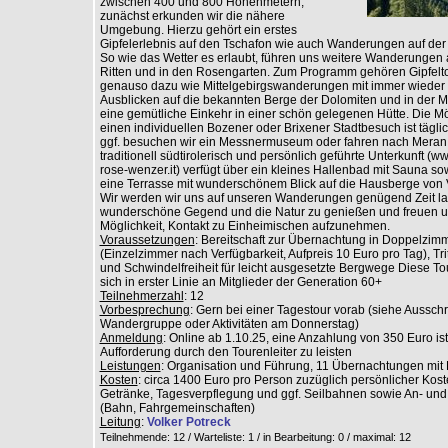
zwischen 400 und 800 Höhenmetern,
zunächst erkunden wir die nähere
Umgebung. Hierzu gehört ein erstes
Gipfelerlebnis auf den Tschafon wie auch Wanderungen auf der 
So wie das Wetter es erlaubt, führen uns weitere Wanderungen 
Ritten und in den Rosengarten. Zum Programm gehören Gipfelt
genauso dazu wie Mittelgebirgswanderungen mit immer wieder 
Ausblicken auf die bekannten Berge der Dolomiten und in der Mi
eine gemütliche Einkehr in einer schön gelegenen Hütte. Die Mög
einen individuellen Bozener oder Brixener Stadtbesuch ist tägl
ggf. besuchen wir ein Messnermuseum oder fahren nach Meran
traditionell südtirolerisch und persönlich geführte Unterkunft (w
rose-wenzer.it) verfügt über ein kleines Hallenbad mit Sauna so
eine Terrasse mit wunderschönem Blick auf die Hausberge von 
Wir werden wir uns auf unseren Wanderungen genügend Zeit la
wunderschöne Gegend und die Natur zu genießen und freuen u
Möglichkeit, Kontakt zu Einheimischen aufzunehmen.
Voraussetzungen
: Bereitschaft zur Übernachtung in Doppelzim
(Einzelzimmer nach Verfügbarkeit, Aufpreis 10 Euro pro Tag), Trit
und Schwindelfreiheit für leicht ausgesetzte Bergwege Diese Tou
sich in erster Linie an Mitglieder der Generation 60+
Teilnehmerzahl
: 12
Vorbesprechung
: Gern bei einer Tagestour vorab (siehe Aussc
Wandergruppe oder Aktivitäten am Donnerstag)
Anmeldung
: Online ab 1.10.25, eine Anzahlung von 350 Euro is
Aufforderung durch den Tourenleiter zu leisten
Leistungen
: Organisation und Führung, 11 Übernachtungen mit
Kosten
: circa 1400 Euro pro Person zuzüglich persönlicher Kos
Getränke, Tagesverpflegung und ggf. Seilbahnen sowie An- und
(Bahn, Fahrgemeinschaften)
Leitung
:
Volker Potreck
Teilnehmende: 12 / Warteliste: 1 / in Bearbeitung: 0
/ maximal: 12