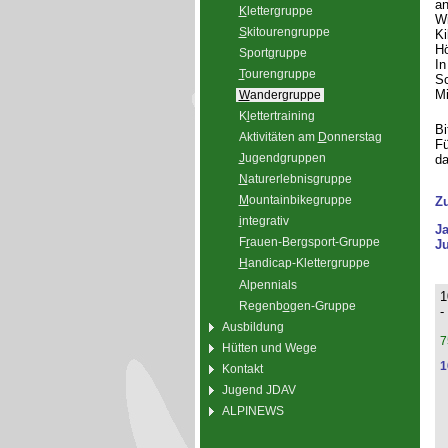
an
K
lettergruppe
Wi
S
kitourengruppe
Ki
Hö
Sport
g
ruppe
In
T
ourengruppe
Sc
Mi
W
andergruppe
K
l
ettertraining
Bi
Aktivitäten am
D
onnerstag
Fü
J
ugendgruppen
da
N
aturerlebnisgruppe
M
ountainbikegruppe
Z
i
ntegrativ
J
F
r
auen-Bergsport-Gruppe
Ju
H
andicap-Klettergruppe
Alpennials
1
Regenb
o
gen-Gruppe
-
Ausbildung
7
Hütten und Wege
1
Kontakt
Jugend JDAV
ALPINEWS