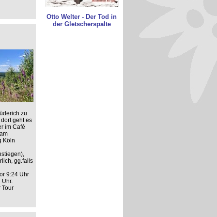
Otto Welter - Der Tod in
der Gletscherspalte
üderich zu
dort geht es
er im Café
 am
g Köln
stiegen),
ich, gg.falls
or 9:24 Uhr
 Uhr.
r Tour