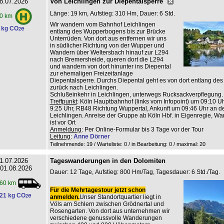
8.07.2026
Von Leichlingen zur Diepentalsperre
Länge: 19 km, Aufstieg: 310 Hm, Dauer: 6 Std.
0 km
Wir wandern vom Bahnhof Leichlingen
 kg CO
e
2
entlang des Wupperbogens bis zur Brücke
Unterrüden. Von dort aus entfernen wir uns
in südlicher Richtung von der Wupper und
Wandern über Weltersbach hinauf zur L294
nach Bremersheide, queren dort die L294
und wandern von dort hinunter ins Diepental
zur ehemaligen Freizeitanlage
Diepentalsperre. Durchs Diepental geht es von dort entlang de
zurück nach Leichlingen.
Schlußeinkehr in Leichlingen, unterwegs Rucksackverpflegung.
Treffpunkt
: Köln Hauptbahnhof (links vom Infopoint) um 09:10 Uhr
9:25 Uhr, RB48 Richtung Wuppertal, Ankunft um 09:46 Uhr an de
Leichlingen. Anreise der Gruppe ab Köln Hbf. in Eigenregie, Wan
ist vor Ort
Anmeldung
: Per Online-Formular bis 3 Tage vor der Tour
Leitung
:
Anne Dörner
Teilnehmende: 19 / Warteliste: 0 / in Bearbeitung: 0
/ maximal: 20
1.07.2026
Tageswanderungen in den Dolomiten
 01.08.2026
Dauer: 12 Tage, Aufstieg: 800 Hm/Tag, Tagesdauer: 6 Std./Tag.
60 km
Für die Mehrtagestour jetzt schon
21 kg CO
e
2
anmelden.
Unser Standortquartier liegt in
Völs am Schlern zwischen Grödnertal und
Rosengarten. Von dort aus unternehmen wir
verschiedene genussvolle Wanderungen