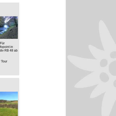
 Für
opoint in
ativ RB 48 ab
r Tour