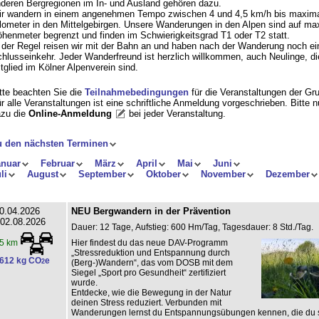
deren Bergregionen im In- und Ausland gehören dazu.
r wandern in einem angenehmen Tempo zwischen 4 und 4,5 km/h bis maxima
lometer in den Mittelgebirgen. Unsere Wanderungen in den Alpen sind auf ma
henmeter begrenzt und finden im Schwierigkeitsgrad T1 oder T2 statt.
 der Regel reisen wir mit der Bahn an und haben nach der Wanderung noch ei
hlusseinkehr. Jeder Wanderfreund ist herzlich willkommen, auch Neulinge, di
tglied im Kölner Alpenverein sind.
tte beachten Sie die
Teilnahmebedingungen
für die Veranstaltungen der Gr
r alle Veranstaltungen ist eine schriftliche Anmeldung vorgeschrieben. Bitte 
zu die
Online-Anmeldung
bei jeder Veranstaltung
.
u den nächsten Terminen
anuar
Februar
März
April
Mai
Juni
li
August
September
Oktober
November
Dezember
0.04.2026
NEU Bergwandern in der Prävention
 02.08.2026
Dauer: 12 Tage, Aufstieg: 600 Hm/Tag, Tagesdauer: 8 Std./Tag.
Hier findest du das neue DAV-Programm
5 km
„Stressreduktion und Entspannung durch
612 kg CO
e
2
(Berg-)Wandern“, das vom DOSB mit dem
Siegel „Sport pro Gesundheit“ zertifiziert
wurde.
Entdecke, wie die Bewegung in der Natur
deinen Stress reduziert. Verbunden mit
Wanderungen lernst du Entspannungsübungen kennen, die du s