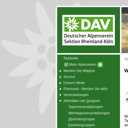
Startseite
St
Mein Alpenverein
W
Werden Sie Mitglied
Service
Unsere Werte
Ehrenamt - Werden Sie aktiv
Veranstaltungen
Aktivitäten der
G
ruppen
Tagesveranstaltungen
Mehrtagesveranstaltungen
Wi
A
lpinistengruppe
Ta
an
F
amiliengruppen