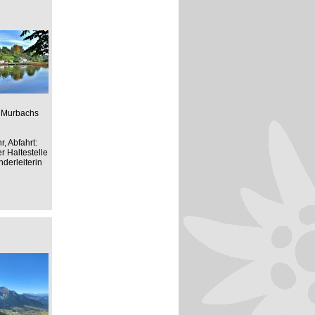
s Murbachs
, Abfahrt:
r Haltestelle
derleiterin