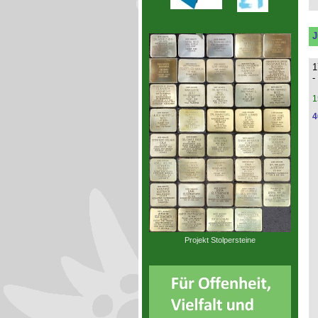
J
1
-
1
4
Projekt Stolpersteine