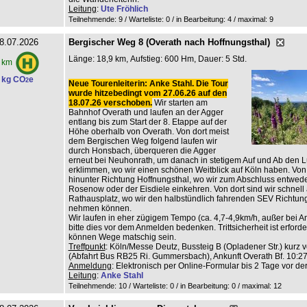
Leitung
:
Ute Fröhlich
Teilnehmende: 9 / Warteliste: 0 / in Bearbeitung: 4
/ maximal: 9
8.07.2026
Bergischer Weg 8 (Overath nach Hoffnungsthal)
Länge: 18,9 km, Aufstieg: 600 Hm, Dauer: 5 Std.
 km
 kg CO
e
2
Neue Tourenleiterin: Anke Stahl. Die Tour
wurde hitzebedingt vom 27.06.26 auf den
18.07.26 verschoben.
Wir starten am
Bahnhof Overath und laufen an der Agger
entlang bis zum Start der 8. Etappe auf der
Höhe oberhalb von Overath. Von dort meist
dem Bergischen Weg folgend laufen wir
durch Honsbach, überqueren die Agger
erneut bei Neuhonrath, um danach in stetigem Auf und Ab den L
erklimmen, wo wir einen schönen Weitblick auf Köln haben. Von 
hinunter Richtung Hoffnungsthal, wo wir zum Abschluss entwed
Rosenow oder der Eisdiele einkehren. Von dort sind wir schnell
Rathausplatz, wo wir den halbstündlich fahrenden SEV Richtun
nehmen können.
Wir laufen in eher zügigem Tempo (ca. 4,7-4,9km/h, außer bei An
bitte dies vor dem Anmelden bedenken. Trittsicherheit ist erforderl
können Wege matschig sein.
Treffpunkt
: Köln/Messe Deutz, Bussteig B (Opladener Str.) kurz v
(Abfahrt Bus RB25 Ri. Gummersbach), Ankunft Overath Bf. 10:27
Anmeldung
: Elektronisch per Online-Formular bis 2 Tage vor de
Leitung
:
Anke Stahl
Teilnehmende: 10 / Warteliste: 0 / in Bearbeitung: 0
/ maximal: 12