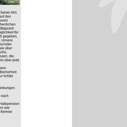
Seiser Alm.
auf den
ouren
herrlichen
ttagszeit
lichkeit für
ich gegeben,
. Unsere
ww.hotel-
wie über
Völs.
ssen, die
ns über jede
mern
tsicherheit
r richtet
hreibungen
t nach
 Halbpension
ten wie
 Abreise