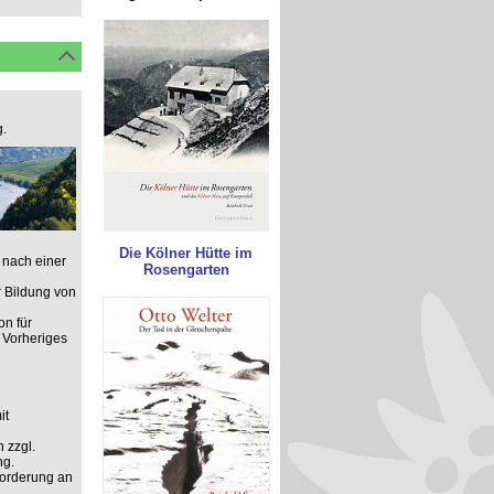
.
Die Kölner Hütte im
 nach einer
Rosengarten
 Bildung von
on für
 Vorheriges
it
 zzgl.
ng.
forderung an