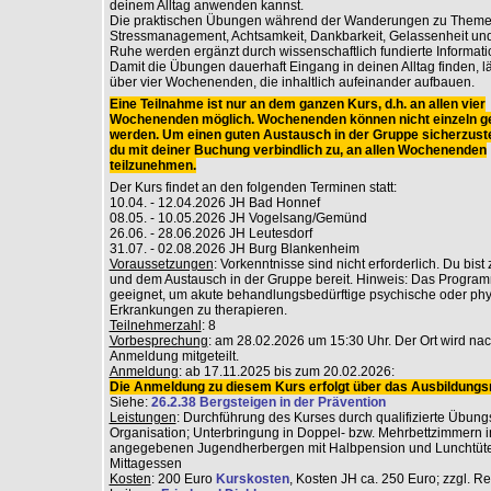
deinem Alltag anwenden kannst.
Die praktischen Übungen während der Wanderungen zu Theme
Stressmanagement, Achtsamkeit, Dankbarkeit, Gelassenheit und
Ruhe werden ergänzt durch wissenschaftlich fundierte Informati
Damit die Übungen dauerhaft Eingang in deinen Alltag finden, lä
über vier Wochenenden, die inhaltlich aufeinander aufbauen.
Eine Teilnahme ist nur an dem ganzen Kurs, d.h. an allen vier
Wochenenden möglich. Wochenenden können nicht einzeln g
werden. Um einen guten Austausch in der Gruppe sicherzuste
du mit deiner Buchung verbindlich zu, an allen Wochenenden
teilzunehmen.
Der Kurs findet an den folgenden Terminen statt:
10.04. - 12.04.2026 JH Bad Honnef
08.05. - 10.05.2026 JH Vogelsang/Gemünd
26.06. - 28.06.2026 JH Leutesdorf
31.07. - 02.08.2026 JH Burg Blankenheim
Voraussetzungen
: Vorkenntnisse sind nicht erforderlich. Du bist
und dem Austausch in der Gruppe bereit. Hinweis: Das Programm
geeignet, um akute behandlungsbedürftige psychische oder ph
Erkrankungen zu therapieren.
Teilnehmerzahl
: 8
Vorbesprechung
: am 28.02.2026 um 15:30 Uhr. Der Ort wird na
Anmeldung mitgeteilt.
Anmeldung
: ab 17.11.2025 bis zum 20.02.2026:
Die Anmeldung zu diesem Kurs erfolgt über das Ausbildungsr
Siehe:
26.2.38 Bergsteigen in der Prävention
Leistungen
: Durchführung des Kurses durch qualifizierte Übungs
Organisation; Unterbringung in Doppel- bzw. Mehrbettzimmern i
angegebenen Jugendherbergen mit Halbpension und Lunchtüt
Mittagessen
Kosten
: 200 Euro
Kurskosten
, Kosten JH ca. 250 Euro; zzgl. R