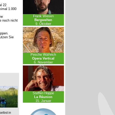
l 22
ximal 1.000
Frank Wiesen
ne
Bergwelten
e noch nicht
9. Oktober
uppen.
nutzen Sie
Pesche Wüthrich
Opera Vertical
6. November
Steffen Hoppe
La Réunion
15. Januar
elbst in