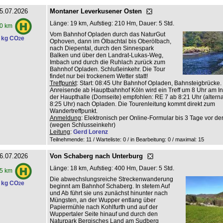
5.07.2026
Montaner Leverkusener Osten
Länge: 19 km, Aufstieg: 210 Hm, Dauer: 5 Std.
0 km
Vom Bahnhof Opladen durch das NaturGut
 kg CO
e
2
Ophoven, dann im Ölbachtal bis Oberölbach,
nach Diepental, durch den Sinnespark
Balken und über den Landrat-Lukas-Weg,
Imbach und durch die Ruhlach zurück zum
Bahnhof Opladen. Schlußeinkehr. Die Tour
findet nur bei trockenem Wetter statt!
Treffpunkt
: Start: 08:45 Uhr Bahnhof Opladen, Bahnsteigbrücke.
Anreisende ab Hauptbahnhof Köln wird ein Treff um 8 Uhr am Inf
der Haupthalle (Domseite) empfohlen: RE 7 ab 8:21 Uhr (altern
8:25 Uhr) nach Opladen. Die Tourenleitung kommt direkt zum
Wandertreffpunkt.
Anmeldung
: Elektronisch per Online-Formular bis 3 Tage vor de
(wegen Schlusseinkehr)
Leitung
:
Gerd Lorenz
Teilnehmende: 11 / Warteliste: 0 / in Bearbeitung: 0
/ maximal: 15
6.07.2026
Von Schaberg nach Unterburg
Länge: 18 km, Aufstieg: 400 Hm, Dauer: 5 Std.
5 km
Die abwechslungsreiche Streckenwanderung
 kg CO
e
2
beginnt am Bahnhof Schaberg. In stetem Auf
und Ab führt sie uns zunächst hinunter nach
Müngsten, an der Wupper entlang über
Papiermühle nach Kohlfurth und auf der
Wuppertaler Seite hinauf und durch den
Naturpark Bergisches Land am Sudberg