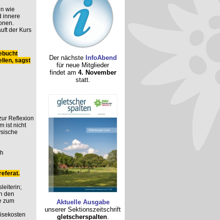
n wie
 innere
onen.
uft der Kurs
ebucht
Der nächste
InfoAbend
llen, sagst
für neue Mitglieder
findet am
4. November
statt.
 zur Reflexion
 ist nicht
ysische
ch
eferat.
leiterin;
n den
e zum
Aktuelle Ausgabe
unserer Sektionszeitschrift
eisekosten
gletscherspalten
.