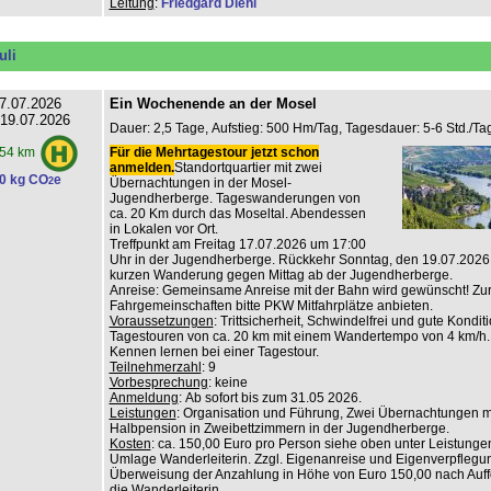
Leitung
:
Friedgard Diehl
uli
7.07.2026
Ein Wochenende an der Mosel
 19.07.2026
Dauer: 2,5 Tage, Aufstieg: 500 Hm/Tag, Tagesdauer: 5-6 Std./Tag
Für die Mehrtagestour jetzt schon
54 km
anmelden.
Standortquartier mit zwei
0 kg CO
e
2
Übernachtungen in der Mosel-
Jugendherberge. Tageswanderungen von
ca. 20 Km durch das Moseltal. Abendessen
in Lokalen vor Ort.
Treffpunkt am Freitag 17.07.2026 um 17:00
Uhr in der Jugendherberge. Rückkehr Sonntag, den 19.07.2026
kurzen Wanderung gegen Mittag ab der Jugendherberge.
Anreise: Gemeinsame Anreise mit der Bahn wird gewünscht! Zur
Fahrgemeinschaften bitte PKW Mitfahrplätze anbieten.
Voraussetzungen
: Trittsicherheit, Schwindelfrei und gute Konditi
Tagestouren von ca. 20 km mit einem Wandertempo von 4 km/h.
Kennen lernen bei einer Tagestour.
Teilnehmerzahl
: 9
Vorbesprechung
: keine
Anmeldung
: Ab sofort bis zum 31.05 2026.
Leistungen
: Organisation und Führung, Zwei Übernachtungen m
Halbpension in Zweibettzimmern in der Jugendherberge.
Kosten
: ca. 150,00 Euro pro Person siehe oben unter Leistungen
Umlage Wanderleiterin. Zzgl. Eigenanreise und Eigenverpflegu
Überweisung der Anzahlung in Höhe von Euro 150,00 nach Auf
die Wanderleiterin.